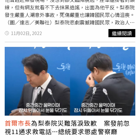
開始將順洋旗下各事業體重新分配給子女進行整頓洗牌，
線，但有網友就看不下去抹黑造謠，出面為他平反。梨泰院
「順洋家」繼承人之爭戰雲密佈。宋仲基在此時抓準網路泡
發生嚴重人潮意外事故，死傷嚴重也讓韓國民眾心情沮喪。
沫化前之股市良機，拋出誘餌引自己的姑姑「陳華榮」(金
（圖／達志／美聯社）梨泰院悲劇震撼韓國民眾，政治人物
信祿 飾)上鉤，姑姑是否會就此被率先擊破？身為
首爾市長
的一舉一動也受到關注，從韓國總統尹錫悅的「這裡死了這
繼續閱讀
11月02日, 2022
的牆頭草姑丈又會站在哪一邊？friDay影音《財閥家的小兒
麼多人嗎？怎麼死的？」的言論被批評冷血後，
首爾市長
曾
子》每週五、六、日晚間11點獨家與韓國同天更新。
到過梨泰院現場也引發討論。韓網瘋傳
首爾市長
吳世勳到梨
泰院現場，疑似發現現場氣氛不對，立刻搭乘座車衝破封鎖
線離開的照片，其中一張也能拍到他在車上神情凝重，這讓
不少網友認為是市長無法面對民意，只敢躲在室內開記者
會，才會這樣落荒而逃。韓網流傳吳世勳到梨泰院卻落荒而
逃的照片。（圖／翻攝自推特）但就有網友拿出自己的照片
為吳世勳平反，點出吳世勳所乘坐的轎車，總高約有2公
尺，比一般同款車高出了30公分，因此通過封鎖線時才會意
外碰觸，同仁似乎也沒意識到這情況，才會繼續往前開，要
大家別再散播假消息。
首爾市長
為梨泰院災難落淚致歉 案發前忽
視11通求救電話…總統要求懲處警察廳