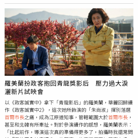
不穩；而其它圖片則可以看到有一排患者躺在地上，醫護人
員正進行心肺復甦術，街上民眾已被勸導疏散，據韓媒最新
報導指出，至少50人心跳停止。南韓國際級旅遊勝地「梨泰
院（이태원）」因萬聖節湧入10萬人潮，沒想到卻發生大規
模推擠意外事故。（圖／翻攝推特）南韓總統尹錫悅聞訊
後，立刻下達緊急命令，並表示希望相關部門盡可能為受害
者提供急救和治療，南韓國務總理韓悳洙也指示，盼官員能
盡力降低損失；而本在歐洲進行訪問行程的
首爾市長
吳世勳
得知事故後，也決定立刻返國。
羅美蘭扮政客抱回青龍獎影后 壓力過大淚
灑新片試映會
以《政客誠實中》拿下「青龍影后」的羅美蘭，華麗回歸續
作《政客誠實中2》，這次她所飾演的「朱尚淑」揮別落選
首爾市長
之痛，成為江原道知事，管轄範圍大於
首爾市長
，
甚至和北韓有所牽扯。對於參演續作的感想，羅美蘭表示：
「比起前作，導演這次真的準備得更多了，拍攝時我還常問