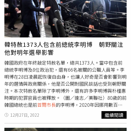
還是頭一遭。雖然最後官方證實是錯誤的警報，但南韓政府
因疏失造成人民恐慌，也讓許多首爾市民相當憤怒，更要求
首爾市長
吳世勳下台負責。
首爾市長
吳世勳在記者會上表
示，市政府因北韓向南方發射火箭，判斷「有必要立即採取
行動」，雖說這次的警報有點反應過度，但還是以人民的安
全為第一考量。他也說道，之後會完善警報系統，避免類似
韓特赦1373人包含前總統李明博 朝野關注
情況再度發生而引起民眾恐慌。
他對明年選舉影響
韓國政府在年終敲定特赦名單，總共1373人。當中包含前
總統李明博及8位政治犯，還有66名被關的公職人員等。李
明博在28日凌晨起恢復自由身，也讓人好奇是否會影響到明
年的選情與政商關係，他是否公開對國民談話也受到朝野關
注。本次特赦名單除了李明博外，還有許多李明博與朴槿惠
時期的犯罪官員也被釋放。（圖／達志／美聯社）80歲的前
韓國總統也是前
首爾市長
的李明博，2020年因挪用數百億
韓元與收賄汽車零件製造商100億韓元（約台幣2.42億
繼續閱讀
12月27日, 2022
元），被檢方起訴共16項罪名，最後韓國最高法院判處他
17年有期徒刑定讞，服刑2年以來雖然多次傳出有望獲得特