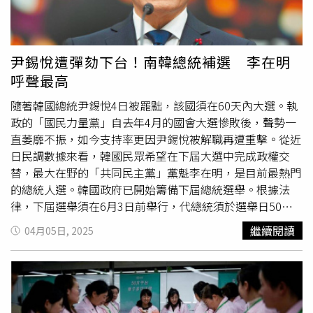
高陽等12個與首爾接壤地區，許多跨市通勤族被迫改搭地
流與對談，並邀請他們來訪臺北，透過國際城市互動連結，
鐵，導致部分車站明顯擁擠。所幸水原、龍仁、華城等地未
讓臺北走進世界。此外，主辦城市維也納此次安排與會代表
受明顯影響，由京畿道公車業者營運的首爾往返廣域巴士仍
參訪多處代表性的社會住宅與都市更新場域，包括知名的阿
維持正常行駛。京畿道政府也已實施尖峰加班、加密班次、
斯佩恩湖城（Seestadt Aspern）。張溫德參訪後接受奧地
尹錫悅遭彈劾下台！南韓總統補選 李在明
整合計程車與社區巴士等替代運輸方案，並透過App、站牌
利媒體訪問，表示對維也納將住宅視為社會基本權利的政策
呼聲最高
資訊及災難簡訊即時向民眾公告罷工與替代交通資訊。
理念深感啟發，也期待將維也納的整合式住宅與都更政策經
驗帶回臺北，借鏡並強化臺北的住宅政策規劃與執行，致力
隨著韓國總統尹錫悅4日被罷黜，該國須在60天內大選。執
打造更宜居、公平與永續的城市生活環境。
政的「國民力量黨」自去年4月的國會大選慘敗後，聲勢一
直萎靡不振，如今支持率更因尹錫悅被解職再遭重擊。從近
日民調數據來看，韓國民眾希望在下屆大選中完成政權交
替，最大在野的「共同民主黨」黨魁李在明，是目前最熱門
的總統人選。韓國政府已開始籌備下屆總統選舉。根據法
律，下屆選舉須在6月3日前舉行，代總統須於選舉日50天
前公布總統選舉日期。因此，選舉日期預計在本月14日前揭
繼續閱讀
04月05日, 2025
曉，有消息稱，8日將確認。3日發布的一項民調結果顯示，
51％受訪者希望實現政權更替，支持國民力量黨繼續執政的
受訪者僅33％。共同民主黨支持率為37％，略高於國民力
量的33％。韓國蓋洛普4日發表民調，在下屆總統熱門人選
中，李在明以絕對優勢領先，支持率達34％，受僱勞動部長