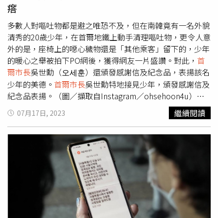
5100萬人，與台灣的飛行距離又僅有兩小時，是極具成長
瘩
潛力的國家，且許多韓星及年輕的韓國YouTuber，都不吝
於分享他們對台灣旅遊的喜愛。「今年5月我在議會質詢，
多數人對嘔吐物都是避之唯恐不及，但在南韓竟有一名外貌
就曾向市府捷運公司提醒，應該增加更多不同的語言服
清秀的20歲少年，在首爾地鐵上動手清理嘔吐物，更令人意
務」，許淑華說，畢竟台北市作為國際化的國家首都，捷運
外的是，座椅上的噁心穢物還是「其他乘客」留下的，少年
不只服務台北市民，也服務世界各國來台觀光與洽公的朋
的暖心之舉被拍下PO網後，獲得網友一片盛讚。對此，
首
友。尤其在疫情過後，台北市要更加積極的推動觀光與國家
爾市長
吳世勳（오세훈）還頒發感謝信及紀念品，表揚該名
化，把人潮與錢潮帶回台北。許淑華表示，感謝蔣市長與台
少年的美德。
首爾市長
吳世勳特地接見少年，頒發感謝信及
北捷運公司願意從善如流，今年8月就即刻新增了15個車站
紀念品表揚。（圖／擷取自Instagram／ohsehoon4u）據
提供韓語列車到站廣播服務。這樣的效率值得肯定，未來台
韓媒《東亞日報》報導，事發於本月7日晚間10時36分左
繼續閱讀
07月17日, 2023
北要能做得比過去更多、更好。例如，製作韓語的旅遊指
右，一名金姓少年在搭乘首爾6號線地鐵時，看到座椅上有
南，或是針對韓國人最常去的饒河夜市及濱江果菜市場，增
嘔吐物不僅沒避開，反倒不嫌髒隨即放下背包動手清理，認
設韓語指示牌。許淑華說，過去17年她擔任台北市議員，在
真擦拭的背影全被一旁乘客拍下，為了避免其他乘客在不知
城市交流與觀光事務上持續耕耘，未來進入國會擔任立法委
情的情況下坐到弄髒的座位，他甚至直接坐在位置上，此舉
員，也會進一步推動更多台灣與國際的觀光與交流活動，把
令人油然而生敬佩之心。影片曝光後，吸引15萬網友按讚直
人潮與錢潮帶回台北，「我相信只要踏實耕耘：台北會更
誇，「他怎麼能如此心地善良且正直呢」、「很好奇他的父
好，台灣會更好！」
母是誰，竟然能夠教出這麼懂事的孩子」、「也太令人感
動，原來世界上真的有這樣的人。」對此，市長吳世勳也接
見該名少年以示感謝，但少年則謙虛表示，他只是在做他力