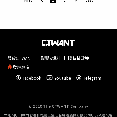
會把自己當成小藍或小綠，成立之初的政黨定位很明確是白
Telegram大膽傳給女秘書，時間一直持續至去年2月。 朴
色中間力量，極力爭取台灣民眾認同；外界當然可以自由看
元淳曾將自己的內衣、內褲照傳給女秘書。（圖／翻攝自朴
待民眾黨，但民眾黨自己很清楚就是要走中道，跟各政黨在
元淳推特）這根據這份調查，朴元淳2019年夏季至秋季，
議題上都有合作機會，只是合作不是看單方面。值得注意的
常在晚間9點以後透過Telegram向女秘書傳送煽情訊息，
是，雖然白綠兩黨之間交戰不斷，卻仍有不少從綠營出身的
「去妳家嗎」、「妳自己一個人嗎」、「妳要常待在我身邊
政治人物在台北市府中穩如泰山，包括民政局長藍世聰、社
喔，知道嗎」、「在夢裡想做什麼都可以」、「是說...妳也
會局長周榆修和勞動局長陳信瑜等人，並傳出由這些局處首
應該要趕快嫁人吧？我好像妳爸」。報導還指出，除了女秘
長組成「親綠連線」，鞏固白綠之間的溝通橋樑。因此，白
書不堪其擾，周遭的同事、朋友、男朋友都曾親眼目睹朴元
綠關係最後到底會走向大和解，抑或是徹底撕破臉，仍是未
淳傳送的文字訊息。另外，朴元淳還會自拍穿著白色無袖汗
關於CTWANT
聯繫&爆料
隱私權政策
知數。
衫的照片，傳給女秘書，還要求女秘書拍下「一模一樣」的
內衣照，由於Telegram擁有高度保密性，使用者可以刪除
發燒熱搜
對話內容與紀錄，之後再離開對話群組，使對方無法看到先
Facebook
Youtube
Telegram
前的對話紀錄。 慘遭性騷的女秘書卻依舊無法從愁雲慘霧
的陰霾中走出。（圖／達志／美聯社）朴元淳種種意想不到
的舉動，讓女秘書身心俱疲，還曾向精神科醫院求診，表示
每晚都因此做噩夢！《韓聯社》先前引述首爾警察廳的回應
表示，由於朴元淳已經死亡，針對被指控違反強制性騷與性
© 2020 The CTWANT Company
暴力處理法的指控，檢方以「無公訴權」為由，就此案進行
本網站所刊載內容著作權屬王道旺台媒體股份有限公司所有或經授權
不起訴處分。不過慘遭性騷的女秘書17日和辯護律師等召開