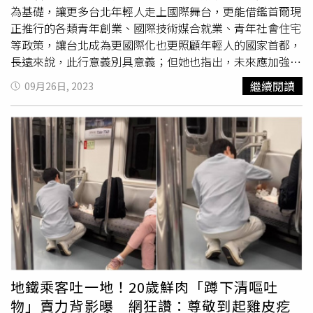
問題，「可謂走上了典型的因小失大之路」。
為基礎，讓更多台北年輕人走上國際舞台，更能借鑑首爾現
正推行的各類青年創業、國際技術媒合就業、青年社會住宅
等政策，讓台北成為更國際化也更照顧年輕人的國家首都，
長遠來說，此行意義別具意義；但她也指出，未來應加強雙
方的觀光旅遊合作。「對於這些成果，我做為台北市議員，
繼續閱讀
09月26日, 2023
必須客觀的說：這是一次成功的出訪。」許淑華說，蔣萬安
這次出訪，既拉高了台北的國際視野，過程中也無失禮與失
言，更沒有因為過度操作而導致個人的版面大於整體市府團
隊，新任市長確實展現了更好的風範。但許淑華也表示，站
善盡監督與提醒職責的立場，她必須說：雖然這次韓國首爾
行算是圓滿，但仍有一點做得不夠，蔣市長未來應該要做得
更多、更好，在未來台北與首爾甚至更多韓國都市的交流
中，應該更大力推動雙方的「觀光旅遊合作」，甚至促成更
多的「觀光合作備忘錄」。因為，推動觀光不只能深化國民
間的友誼，讓台北更被世界看見，同時最重要的是：為更多
台北商家與市民們帶來觀光收益。許淑華指出，根據觀光局
統計，今年1月至8月的外國來台旅客人次排行，前三名分別
地鐵乘客吐一地！20歲鮮肉「蹲下清嘔吐
是：香港68.9萬、日本49.3萬、韓國41.1萬。韓國人口達
物」賣力背影曝 網狂讚：尊敬到起雞皮疙