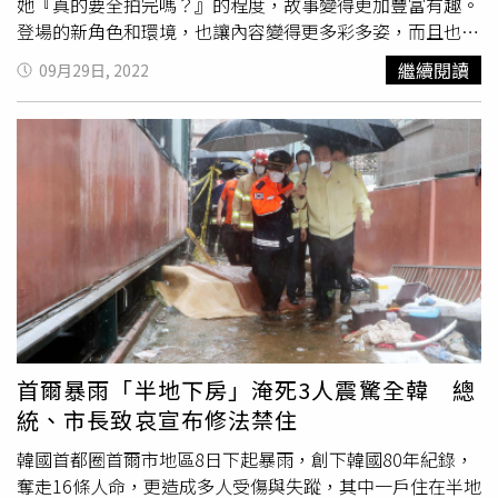
她『真的要全拍完嗎？』的程度，故事變得更加豐富有趣。
登場的新角色和環境，也讓內容變得更多彩多姿，而且也更
加爆笑了，相信我們一定能讓觀眾們笑破肚皮。」「韓國喜
繼續閱讀
09月29日, 2022
劇女王」羅美蘭以《政客誠實中》榮獲青龍影后獎座時，引
起極大的話題，因為以喜劇獲得女主角獎是很少見的，因此
也讓觀眾對於續作抱持更多期待。羅美蘭在媒體試映會上表
示：「其實我在拍攝前作《政客誠實中》時很沒有自信，壓
力很大，但沒想到卻能受到大家的喜愛，真的很感謝！」說
完這段話後，羅美蘭忍不住淚灑現場，一旁的金武烈也拍拍
她的肩膀安慰她。對於參與續作的感想，羅美蘭也坦言：
「壓力更大了，但覺得非我不可，責任感也愈來愈重，希望
能帶給觀眾更多歡笑。」曾以《一起吃飯吧》、《具必秀不
在》等作展現逗趣演技的「Highlight」隊長尹斗俊，這次飾
演財力雄厚的建築公司CEO，將展露前所未見的冷酷面貌，
導演表示：「尹斗俊演員很認真地準備這個角色，他說這是
首爾暴雨「半地下房」淹死3人震驚全韓 總
他從未詮釋過的角色，因此非常用心地準備，讓我很感
統、市長致哀宣布修法禁住
動！」電影10月7日（週五）在台上映。尹斗俊（右）飾演
財力雄厚的建築公司CEO，將展露前所未見的冷酷面貌。
韓國首都圈首爾市地區8日下起暴雨，創下韓國80年紀錄，
（圖／車庫提供）
奪走16條人命，更造成多人受傷與失蹤，其中一戶住在半地