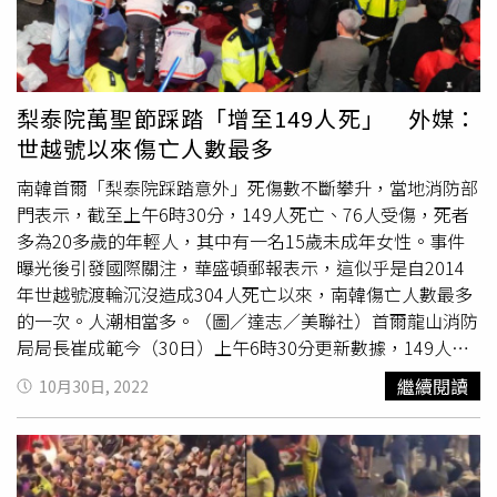
對罹難者表示哀悼，並指出當局將會配置公務人員與每位罹
難者的家屬進行一對一的溝通和應對。他也呼籲，接下來所
有萬聖節相關活動與慶典需務必考量到人流管制，以最安全
的方式舉行。同時更宣布，從30日到事故現場問題完全排除
之前，全國進入哀悼期。
首爾市長
吳世勳辦公室也在30日證
梨泰院萬聖節踩踏「增至149人死」 外媒：
實，21日出國的吳世勳將緊急縮短為期11天的歐洲出訪行
世越號以來傷亡人數最多
程，提早一天返國處理梨泰院萬聖節踩踏事故，並透過電話
指示首爾官員成立緊急應對總部，全力解決後續問題。首爾
南韓首爾「梨泰院踩踏意外」死傷數不斷攀升，當地消防部
龍山消防局局長崔成範於30日上午6時30分在梨泰院事故現
門表示，截至上午6時30分，149人死亡、76人受傷，死者
場的最後通報中表示，「目前有149人遇難，76人受傷。其
多為20多歲的年輕人，其中有一名15歲未成年女性。事件
中，重傷19人，輕傷57人，遇難者多為10至20幾歲的女
曝光後引發國際關注，華盛頓郵報表示，這似乎是自2014
性，包括2名外國人。」由於大多數嚴重受傷的患者在進行
年世越號渡輪沉沒造成304人死亡以來，南韓傷亡人數最多
心肺復蘇術後再被送往醫院搶救，因此死亡人數可能還會持
的一次。人潮相當多。（圖／達志／美聯社）首爾龍山消防
續增加。目前已增至153死。推特上流出的影片可以看到現
局局長崔成範今（30日）上午6時30分更新數據，149人死
場猶如「人間煉獄」。（圖／翻攝自推特）一條通往酒吧的
亡、76人受傷，其中19人重傷、57人輕傷，死者多為20多
繼續閱讀
10月30日, 2022
小巷中爆出大規模推擠踩踏事故。（圖／翻攝自推特）
歲的女性；此外，死者其中一名為15歲未成年少女，還有2
名外國人。崔成範表示，由於大多數重傷者都是在心肺復甦
下被送往醫院，因此不排除死亡人數可能會增加。救護人員
就地施行心肺復甦術。（圖／達志／美聯社）南韓總統尹錫