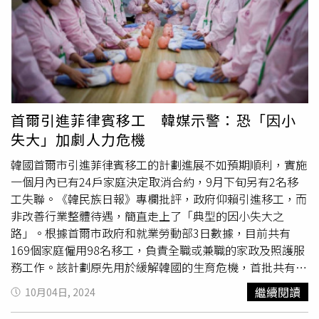
官金文洙以9％支持率位列其後。其他人選包括國民力量前
黨魁韓東勳、大邱市長洪準杓、
首爾市長
吳世勳等，3人支
持率均不超過5％。《韓國時報》分析，韓國政府宣布提前
大選後，李在明很可能辭去黨魁一職，然後參與競爭激烈的
黨內初選，尋求代表共同民主黨角逐總統。不過，李在明涉
嫌違反《公職選舉法》的案件，三審尚未宣判。韓國首爾高
等法院3月26日對該案作出二審判決，推翻一審判決結果判
首爾引進菲律賓移工 韓媒示警：恐「因小
無罪。最高法院預計6月底前宣布三審結果，而韓國或在6月
失大」加劇人力危機
3日前大選。該案三審進展是否影響李的選情，有待觀察。
2022年總統選舉，李在明以微弱差距敗給尹錫悅，可謂是
韓國首爾市引進菲律賓移工的計劃進展不如預期順利，實施
尹的頭號政敵。他領導的共同民主黨在去年4月的國會選舉
一個月內已有24戶家庭決定取消合約，9月下旬另有2名移
中，拿下300席次中的175席，取得壓倒性勝利，不僅讓韓
工失聯。《韓民族日報》專欄批評，政府仰賴引進移工，而
政局形成「朝小野大」局面，更導致尹錫悅「從跛腳鴨變死
非改善行業整體待遇，簡直走上了「典型的因小失大之
鴨」。在尹去年12月宣布戒嚴後，李在明更是決心把他趕下
路」。根據首爾市政府和就業勞動部3日數據，目前共有
台，認為尹對韓國憲法秩序構成威脅。李帶領在野黨發起彈
169個家庭僱用98名移工，負責全職或兼職的家政及照護服
劾，矢言「必須恢復正常民主」。
務工作。該計劃原先用於緩解韓國的生育危機，首批共有
100名菲律賓移工前往142戶家庭提供服務，但因為時間安
繼續閱讀
10月04日, 2024
排等各項問題，目前已有24戶家庭中途解約。除此之外，兩
名照護人員突然失聯，進一步引發人們對該計劃的擔憂。雖