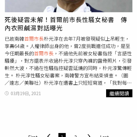
政治算盤，當第三勢力政黨時代力量拿下國會議員席次後，
柯某晚曾找時任立委黃國昌和林昶佐入府交心。據指出，柯
文哲當時鼓勵黃國昌要認真監督執政黨，猛打綠營搶佔藍營
死後疑雲未解！首爾前市長性騷女秘書 傳
或者是反綠聯盟的地盤，只是該策略卻未被黃國昌等人貫
內衣照鹹濕對話曝光
徹，時力反倒陷入時而打綠、時而親綠游移中，至今已陷入
政壇邊緣化趨勢。柯文哲2018年靠著與民進黨、國民黨奮
已故南韓
首爾市長
朴元淳在去年7月被發現疑似上吊輕生，
力搏鬥，與藍營候選人丁守中以3千多票的些微差距驚險連
享壽64歲。人權律師出身的他，曾2度挑戰連任成功，是至
任後，白綠關係加速惡化。2019年7月，柯進一步籌組成立
今任期最長的
首爾市長
，不過他先前被女秘書指控「言語性
「台灣民眾黨」，並扛起黨主席一職，正式向民進黨宣戰；
騷擾」，對方還表示收過朴元淳只穿內褲的露骨照片，引發
2020年推出立委候選人，於大選中賣力搶食政黨票，最後
軒然大波，不過在性騷指控疑雲延燒的同時，朴元淳驚傳輕
一舉拿下5席立委，成為台灣第3大黨。民眾黨立院黨團表現
生。 朴元淳性騷女秘書案，南韓警方宣布結束偵查。（圖
不俗。（圖／民眾黨團提供）民眾黨成立以來，柯文哲貫徹
／達志／美聯社）朴元淳在遺書上只短短寫道，「我對每個
2016年即有的想法，持續砲打民進黨和總統蔡英文，甚至
人感到抱歉，感謝所有曾經和我一起生活的人」、「我為遭
繼續閱讀
03月19日, 2021
趁國民黨為了主席選舉氣衰之際，靠著自身大砲搏聲量和黨
受痛苦的家人感到非常抱歉，希望將我火葬後，骨灰撒在父
籍立委們優秀問政表現，數次在民調上逼近國民黨。有趣的
母的墳上，再見」，對性騷指控隻字未提，案件留下更多謎
是，當民眾黨逐漸鯨吞蠶食藍營的支持基礎時，民進黨反倒
團。《朝鮮日報》18日取得南韓國家人權委員會的「職權調
是對柯愈加恐懼，綠營對柯文哲政治攻擊的頻率愈來愈高，
查決定文」，根據報導，朴元淳早在2016年下半年起對女
就連疫情期間也不例外，白綠之間已成水火不容的態勢。關
秘書伸出魔爪，他會趁晚間向女秘書傳送煽情、帶有性暗示
於白色陣營的政黨策略，民眾黨發言人楊寶楨受訪時說，不
的訊息，還將自己穿著內衣、內褲的相片透過通訊軟體
First
1
2
Last