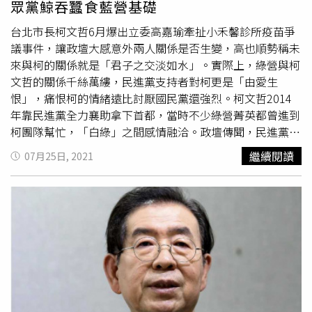
眾黨鯨吞蠶食藍營基礎
為是大雨時被捲入下水溝中，而當時和他一起的50多歲姐姐
至今仍未被找到。半地下房在首爾截至2020年，約有20萬
台北市長柯文哲6月爆出立委高嘉瑜牽扯小禾馨診所疫苗爭
間地下室或半地下室的住家，在知名電影《寄生上流》中，
議事件，讓政壇大感意外兩人關係是否生變，高也順勢稱未
也有演過這樣的劇情，電影中一樣遇到洪水狀況，窮人住的
來與柯的關係就是「君子之交淡如水」。實際上，綠營與柯
地方都被水淹沒，因此集中到體育館避難，回家還要收拾被
文哲的關係千絲萬縷，民進黨支持者對柯更是「由愛生
水淹沒的家，不只在韓國有這樣的住宅，台灣也有不少地下
恨」，痛恨柯的情緒遠比討厭國民黨還強烈。柯文哲2014
室與半地下室的住宅，由於房價或租金較便宜，吸引不少民
年靠民進黨全力襄助拿下首都，當時不少綠營菁英都曾進到
眾入住。
柯團隊幫忙，「白綠」之間感情融洽。政壇傳聞，民進黨那
年想先攻下國民黨長期執政的台北市，為2016年總統大選
繼續閱讀
07月25日, 2021
打下勝選基礎；因此蔡英文幕僚早在好幾年前即帶隊到韓國
考察，調研朴元淳如何透過「在野大聯盟」拿下
首爾市長
，
這套「首爾模式」之後用在柯文哲身上果然成功。然而白綠
之間的合作卻好景不常，只是外界也好奇柯文哲和民進黨到
底是何時鬧翻。有一說是2016年立委選舉時，柯文哲開始
為非民進黨人站台，讓綠營心生「柯想自擁政治勢力」的疑
慮；另有一說是更早，柯文哲2014年進入台北市府後一年
時間，因與民進黨市議員在眾多政策上不同調，累積不少怨
恨，因此倆看相厭。據透露，柯文哲2016年已在打自己的