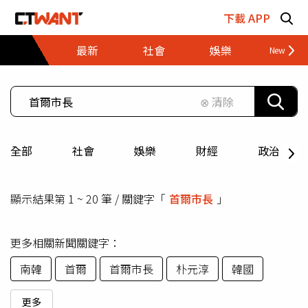
跳至主要內容區塊
下載 APP
最新
社會
娛樂
財經
⊗ 清除
全部
社會
娛樂
財經
政治
顯示結果第 1 ~ 20 筆 / 關鍵字「
首爾市長
」
更多相關新聞關鍵字：
南韓
首爾
首爾市長
朴元淳
韓國
更多