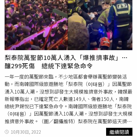
悅聞訊後，立刻下達緊急命令，並表示希望相關部門盡可能
為受害者提供急救和治療。南韓國務總理韓悳洙也指示，盼
官員能盡力降低損失。而本在歐洲進行訪問行程的
首爾市長
吳世勳得知此事後，也決定立刻返國。根據《朝鮮日報》報
導，消息曝光後引發國際關注，CNN、紐約時報都製作了突
發新聞頁面，華盛頓郵報、華爾街日報也將這起事件以頭版
文章進行處理。華盛頓郵報指出，梨泰院災難似乎是自
2014年世越號渡輪沉沒造成304人死亡以來，南韓傷亡人數
梨泰院萬聖節10萬人湧入「爆推擠事故」…
最多的一次。
釀299死傷 總統下達緊急命令
一年一度的萬聖節來臨，不少地區都會舉辦萬聖節變裝活
動，而南韓國際級旅遊勝地「梨泰院（이태원）」因萬聖節
湧入10萬人潮，沒想到卻發生大規模推擠意外事故，韓媒最
新報導指出，已確定死亡人數達149人、傷者150人，南韓
總統尹錫悅已下達緊急命令。南韓國際級旅遊勝地「梨泰院
（이태원）」因萬聖節湧入10萬人潮，沒想到卻發生大規模
推擠意外事故。（圖／翻攝推特）梨泰院在萬聖節這天擠進
10萬人潮，沒想到卻爆出大規模推擠意外事故，有網友就整
繼續閱讀
10月30日, 2022
理流出畫面，可以看到現場確實人擠人，許多人根本站都站