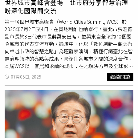
世界城市高峰會登場 北市府分享智慧治理
的要求。首爾地方勞動委員會曾提出折衷方案，建議暫不處
盼深化國際間交流
理通常薪資爭議，僅先調薪0.5%，但工會認為形同凍薪而
拒絕，談判最終破局。工會隨後發表對市民的聲明，批評首
第十屆世界城市高峰會（World Cities Summit, WCS）於
爾市與資方刻意拖延通常薪資給付，強行推動凍薪，並指控
2025年7月2日至4日，在奧地利維也納舉行。臺北市張溫德
首爾市是唯一未落實大法院判決的地方政府。首爾市公車工
副市長於3日代表市長蔣萬安出席，並與來自全球約70個國
會委員長朴點坤直言，因市府與資方缺乏誠意，才不得不走
際城市的代表交流互動。論壇中，他以「數位創新—臺北邁
上罷工之路，罷工結束時間尚無法預期；資方表示，已提出
向卓越市政的智慧之路」為題發表演講，積極行銷臺北在智
較其他地方政府更優渥的條件，對談判破裂感到遺憾，並將
慧治理領域的亮點與成果，盼深化各城市之間的深度合作。
鼓勵員工自發性出勤，以減輕市民不便。首爾市政府則宣
本屆WCS以「宜居和永續的城市：在地解決方案及全球影響
布，已針對地鐵尖峰時段加開班次，從上午7時至10時、下
為主題，設有五個子題市長論壇。張溫德於「可靠且有效的
繼續閱讀
07月05日, 2025
班時段各延長1小時營運，並將深夜營運延至翌日凌晨2時，
市政服務」場次發表演說，分享臺北市如何透過數位科技打
此舉使全天共加開172班列車；25個行政區也安排免費接駁
造跨世代的智慧服務體系。他進一步以「鮮奶週報」、「都
公車，銜接主要地鐵站。
首爾市長
吳世勳在臉書發文表示，
會通」及「減碳存摺」三項政策為例，展現臺北市推動智慧
對公車罷工導致市民通勤受阻感到「責任重大」，強調市府
服務、致力落實宜居與永續理念的具體實踐。在論壇現場，
將動員所有可用交通資源，確保市民日常不受影響。他並呼
張溫德亦與維也納市長Michael Ludwig、新加坡西南區市長
籲勞資雙方持續對話，盼公車能儘速恢復正常營運。而公車
劉燕玲、倫敦副市長Tom Copley、
首爾市長
吳世勳、福岡
罷工效應也外溢至京畿道，當局指出，受影響的首爾公車路
市長高島宗一郎、吉隆坡市長暨前聯合國人居署執行主任
線中有111條、約2,500輛行經城南、安養、河南、光明、
Maimunah Mohd Sharif 等多位友好城市首長、代表進行交