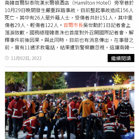
南韓首爾梨泰院漢米爾頓酒店（Hamilton Hotel）旁窄巷於
10月29日晚間發生嚴重踩踏事故，目前整起事故造成156人
死亡，其中有26人是外籍人士，受傷者共計151人，其中重
傷者29人、輕傷者122人。
首爾市長
吳世勳於1日記者會上
落淚致歉，國務總理韓悳洙也首度對外召開國際記者會，解
釋事件前後因果。與此同時，目前也有消息傳出，在事發之
前，曾有11通求救電話，結果遭到警察廳忽視，這讓南韓總
統尹錫悅憤怒下令要求懲處。綜合南韓媒體報導指出，
首爾
繼續閱讀
11月02日, 2022
市長
吳世勳於1日的記者會上，多次致歉。吳世勳認為，身
為
首爾市長
，理應對市民安全與生命負責，對此事有無限責
任。而吳世勳也承諾，首爾市政府將會持續協助受難者與相
關家屬。之後也會對於人員密集的活動、場地進行相關的檢
討，同時制定相關制度避免日後重演慘劇。 而國務總理韓
悳洙也在日前舉辦國際記者會，向國際媒體報告事件的起因
與結果。目前韓悳洙是直接將整起事件歸咎於「人群管
理」，並且坦承南韓政府在這方面，的確嚴重缺乏相關制度
的支持，同時也不具備「系統性的努力」。韓悳洙也表示
「為人民安全與生命負責是政府的無限責任」，同時也承
諾，事件中受傷的外籍人士，也不用擔憂，他們將會享有與