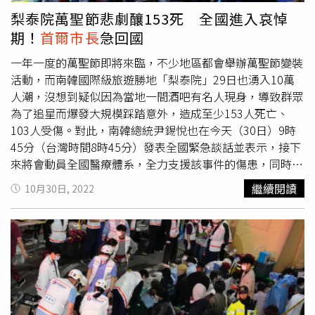
韓國人相同的醫療水平。而南韓總統尹錫悅辦公室也表示，
梨泰院萬聖節悲劇釀153死 全國進入哀悼
目前尹錫悅已經掌握，在梨泰院事故發生之前，警察廳的
期！
首爾市長
急回國
112緊急救難電話其實曾接獲11通求救電話，但卻遭到警察
廳的忽視。而在事情發生的第一時間，警察廳也沒有坦承疏
一年一度的萬聖節即將來臨，不少地區都會舉辦萬聖節變裝
忽求救電話一事。尹錫悅辦公室表示，這起事件讓尹錫悅總
活動，而南韓國際級旅遊勝地「梨泰院」29日也湧入10萬
統非常憤怒，甚至讓尹錫悅的參謀們出現了「很難繼續相信
人潮，沒想到疑似因為當地一間酒吧有名人現身，導致群眾
警察廳」的想法。目前也傳出尹錫悅要求要嚴厲調查、懲處
為了追星而爆發大規模踩踏意外，造成至少153人死亡、
警察廳在此事件中的失職。報導中也指出，梨泰院整起事件
103人受傷。對此，南韓總統尹錫悅也在今天（30日）9時
事發生於10月29日晚間22點左右，其實早在當日晚間6點34
45分（台灣時間8時45分）發表全國緊急談話並表示，接下
分、8時9分、9時7分、9時10分至10時11分，共計有11位
來將會動員全國醫療體系，全力支援該事件的傷患，同時也
民眾致電112緊急求助專線，指稱梨泰院的窄巷缺乏人流管
將盡快調查事發原因，防止類似悲劇再度發生。（圖／達志
繼續閱讀
10月30日, 2022
制，許多民眾卡死在窄巷中。但這些電話卻被警方以「現場
／美聯社）綜合韓媒報導，梨泰院在萬聖節這天擠進10萬人
已經有部屬警力」為由打發。
潮，沒想到卻在29日當晚10時20分左右於一條通往酒吧的
小巷中爆出大規模推擠踩踏事故，透過推特上流出的影片可
以看到現場猶如「人間煉獄」，大批患者躺在地上，以20幾
歲的女性居多。由於傷亡實在太過慘烈，進行心肺復甦術的
醫護人員嚴重短缺，就連附近店家的員工和其他倖存者也一
起協助患者進行心肺復甦術。對此尹錫悅在全國緊急談話中