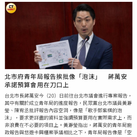
然該試點計劃得到了部分家庭的正面評價，但也出現了不少
批評聲音。原定在首爾進行半年試驗後，將於明年擴大至全
國範圍。然而，許多專家和政界人士呼籲擴大適用之前，必
須對徹底審查計劃，改進目前已暴露的各種問題。其中一項
主要問題是外籍勞工的待遇。根據規定，完成160小時專業
訓練的照護人員應在開始工作前獲得95萬韓元（約新台幣
2.3萬）的訓練津貼。津貼費用由政府認證的家政公司先行
支付，然後再向就業勞動部申請款項，但因公司財務限制，
照護人員遲遲沒有收到津貼，直到9月20日也僅支付部分款
項。與此同時，部分批評者認為外籍照護人員的薪資過高。
北市府青年局報告挨批像「泡沫」 蔣萬安
目前菲律賓家政人員的月薪約為238萬韓元（約新台幣5.7
承諾預算會用在刀口上
萬），符合韓國今年每小時9860韓元的最低薪資標準。
首
爾市長
吳世勳和部分執政黨成員曾提議，設立針對外籍移工
台北市長蔣萬安今（20）日前往台北市議會進行專案報告，
的薪資規定，但由於相關法律問題以及在野黨的抵制，此提
其中有關於成立青年局的進度報告，民眾黨台北市議員黃瀞
議目前尚未落實。近期，兩名菲律賓護理人員未經授權離開
瑩、陳宥丞批評報告內容空洞，像是「歌手鄧紫棋的泡
工作崗位，並未能在規定期限內返回，引發對該計畫長期發
沫」，要求更詳盡的資料並強調預算要用在實際需求上，而
展的進一步擔憂。然而，
首爾市長
強調，在應對低出生率問
非浪費在不必要的項目上。黃瀞瑩指出，蔣萬安的青年局施
題上，利用外國移工提供的家庭照護服務是提高城市和國家
政報告與悠遊卡興櫃案爭議相比之下，青年局報告像是「空