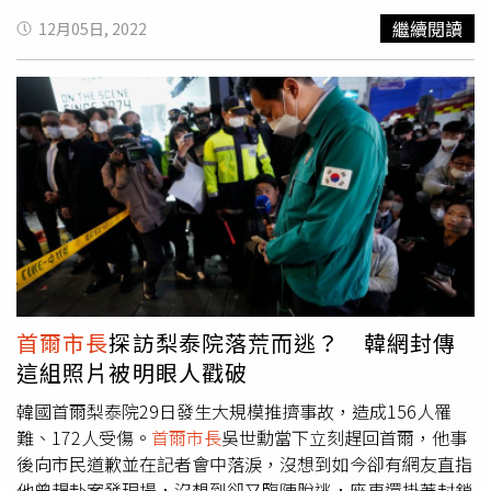
奉根、鄭浩成、李在萬，原來的濫用職權罪也被特赦，且可
目光，收視率遠超同時段他台節目、世足賽轉播，原因除了
繼續閱讀
12月05日, 2022
以復職。韓最大在野黨共同民主黨針對這次特赦名單，痛批
宋仲基、李星民等演員的精湛演技，故事裡出現的大財團、
尹錫悅政府是故意大舉釋放，李明博與朴槿惠政府的積弊勢
人物都可在現實世界中找到原型，甚至隨著故事的時序推進
力，相關官員則堅稱名單是根據「團結與均衡」原則選出，
也都會和韓國近代史上的大事件有所關聯、喚起觀眾的回憶
與尹錫悅本人是否曾主導沒有關係。另外，朴槿惠案的閨蜜
和推理慾。宋仲基魅力持續發燒，《財閥家的小兒子》第8
崔順實則在26日晚間因健康問題，暫停服刑出獄一個月，以
集收視狂飆至全國19.449％，正式登上韓國「2022年電視
「長期服刑導致脊椎病情惡化，需要接受手術」為由，被送
劇排行」收視冠軍寶座。（圖／friDay影音提供）以最新播
往了一家首爾醫院接受治療。
出的第七、八集為例，網友推敲出劇中當上
首爾市長
並推動
數位媒體城開發計畫的宋仲基姑丈角色形象，其實是以現實
中兩位市長高建、李明博的事蹟為原型，「順洋家」長孫媳
欲借娘家報社資源成立的數位頻道，則是以韓國有線電視台
JTBC為原型，而宋仲基重生後的父親打算以影視娛樂產業
為基礎成立電視頻道，其原型則是tvN有線電視台。在劇情
首爾市長
探訪梨泰院落荒而逃？ 韓網封傳
進展方面，李星民用計逼出「奇蹟投資公司」幕後大股東，
這組照片被明眼人戳破
力阻宋仲基借數位媒體城開發計畫打擊家族事業，但因長
男、長孫始終不可靠連連出紕漏，再加上自身健康出現警
韓國首爾梨泰院29日發生大規模推擠事故，造成156人罹
訊、宋仲基獻巧技與李星民宿敵「大營集團」總裁聯手達成
難、172人受傷。
首爾市長
吳世勳當下立刻趕回首爾，他事
媒體城開發計畫，逼得李星民不得不正視家業繼承問題，在
後向市民道歉並在記者會中落淚，沒想到如今卻有網友直指
長孫結婚當晚拋出「放棄長子繼承原則」的震撼彈，隨後更
他曾趕赴案發現場，沒想到卻又臨陣脫逃，座車還掛著封鎖