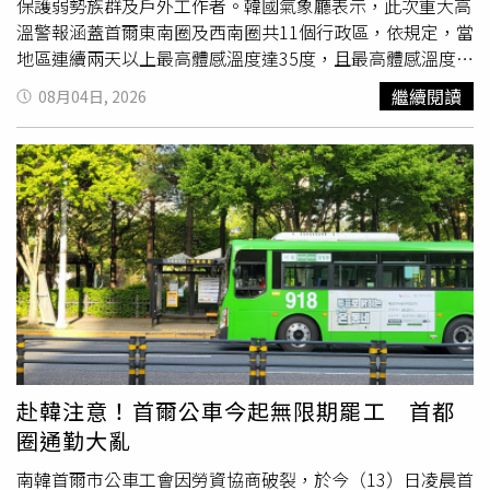
保護弱勢族群及戶外工作者。韓國氣象廳表示，此次重大高
溫警報涵蓋首爾東南圈及西南圈共11個行政區，依規定，當
地區連續兩天以上最高體感溫度達35度，且最高體感溫度升
至38度以上或最高氣溫達39度以上時，即可發布重大高溫
繼續閱讀
08月04日, 2026
警報。韓國行政安全部同步透過手機簡訊提醒民眾，呼籲減
少外出及戶外活動、適時補充水分、前往涼爽場所休息，並
留意家人健康狀況。目前首爾東北圈已連續7天、西北圈連
續3天維持高溫警報，根據官方統計，截至前一日為止，首
爾再新增18名熱傷害患者，自5月15日以來累計已有185
人，其中2人不幸死亡。因應持續高溫，首爾市維持高溫災
害警戒第2級，並擴編支援對策的工作小組，全面投入防災
工作。市府目前在全市設置約4000處避暑中心，另提供414
處「氣候同行避暑站」、62處緊急避難所、30處移動勞工
休息站及5249處降溫設施；同時啟用187處降溫噴霧及14條
降溫道路，並出動灑水車於主要道路灑水降溫，以降低都市
熱島效應。
首爾市長
吳世勳表示，高溫防災不應只是增加避
赴韓注意！首爾公車今起無限期罷工 首都
暑設施，更重要的是主動照顧在高溫環境中生活及工作的市
圈通勤大亂
民，未來將持續強化高溫安全防護網，降低熱浪帶來的衝
擊。
南韓首爾市公車工會因勞資協商破裂，於今（13）日凌晨首