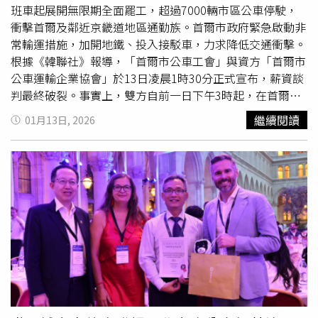
班車起展開無限期全面罷工，超過7000輛市區公車停駛，
衝擊首爾及鄰近京畿道地區通勤族。首爾市政府緊急啟動非
常輸運措施，加開地鐵、投入接駁車，力求降低交通衝擊。
根據《韓聯社》報導，「首爾市公車工會」與資方「首爾市
公車運輸企業協會」於13日凌晨1時30分正式宣布，薪資談
判最終破裂。事實上，雙方自前一日下午3時起，在首爾地
方勞動委員會進行長達10多小時的馬拉松式協商，但始終無
繼續閱讀
01月13日, 2026
法達成協議，工會依原定計畫於凌晨4時發動罷工。目前首
爾共有64家公車公司、394條路線、7382輛市區公車，且全
數工會皆參與罷工，正值寒流期間，外界憂心上下班交通恐
陷入混亂。此次爭議焦點在於「通常薪資」認定問題，資方
表示，依據南韓大法院判決，須將獎金納入通常薪資計算，
但為避免人事成本暴增，提議將獎金併入基本薪資，建立新
的薪資體系，並提出總體10.3%的加薪方案；若未來法院最
終裁定工時認定採納工會主張，也願意溯及適用。然而，工
會方面主張，通常薪資補發問題應排除在此次談判之外，要
求在不調整薪資體系下，直接調薪3%、退休年齡延至65
歲，並廢除薪資差別待遇。資方則反駁，若先調薪3%，再
補發通常薪資，實際加薪幅度將高達約20%，屬於難以承受