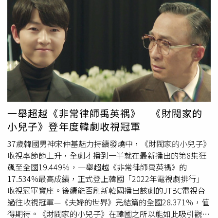
赦，追隨前總統朴瑾惠腳步，但最終都落空。如今尹錫悅政
府敲定特赦名單出現李明博，可以免除剩餘刑期，並恢復公
民權，甚至尚未繳交的82億元（約台幣1.98億）罰金都可以
不用繳納。李明博如今因健康問題，在首爾大學醫院住院當
中，特赦後他的前總統退休待遇也將只剩保鑣與警衛，沒有
退休金、交通、通訊、醫療和辦公室等支援禮遇。據《韓聯
社》報導，李明博將視身體恢復狀況決定是否出院，出院後
可能回到江南區的自宅繼續治療，至於他是否會在出院後發
表公開談話，也受到朝野關注。因過去前總統朴槿惠2021
年底獲特赦時，曾在出院時向現場守候媒體簡單問候，並在
一舉超越《非常律師禹英禑》 《財閥家的
回到大邱自宅發表國民談話。前總統的影響力也被認為可能
小兒子》登年度韓劇收視冠軍
讓未來選情出現變化。韓前總統朴槿惠去年遭到特赦後，今
年她的秘書與許多關係要角也被釋放。（圖／達志／美聯
37歲韓國男神宋仲基魅力持續發燒中，《財閥家的小兒子》
社）這次除了李明博外，也有前議員金成泰、前青瓦台政務
收視率節節上升，全劇才播到一半就在最新播出的第8集狂
長官全炳憲、前民主黨議員申桂蓮、崔求植等8名政治人
飆至全國19.449％，一舉超越《非常律師禹英禑》的
物。前副總理崔京煥、前青瓦台企劃官金泰孝、前僱傭勞動
17.534%最高成績，正式登上韓國「2022年電視劇排行」
部長官李彩弼等66名主要公職人員也被特赦，前知事金慶洙
收視冠軍寶座。後續能否刷新韓國播出該劇的JTBC電視台
和前國家情報院院長元世勳，則是免除或減免剩餘刑期，不
過往收視冠軍—《夫婦的世界》完結篇的全國28.371％，值
再復職。令人關注的還有前總統朴槿惠的3名親信秘書，安
得期待。《財閥家的小兒子》在韓國之所以能如此吸引觀眾