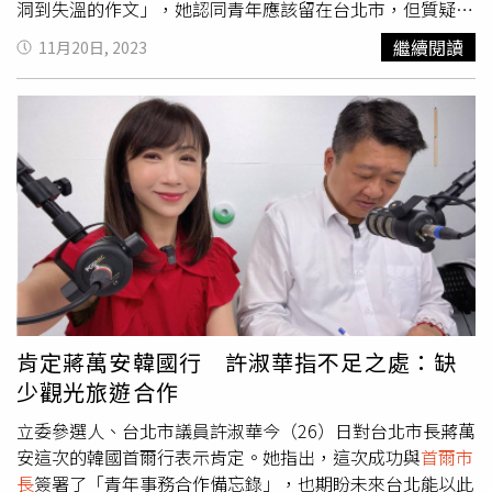
競爭力的一大關鍵。《韓民族日報》專欄指出，引入外籍移
洞到失溫的作文」，她認同青年應該留在台北市，但質疑
工的主因在於韓國長期面臨護理人力短缺問題。由於照護行
1.5億預算是否花在刀口上，並質疑報告中哪些事項是只有
繼續閱讀
11月20日, 2023
業薪資普遍較低，缺少吸引人才的誘因，儘管全國有250萬
青年局能夠實現的。陳宥丞表示，目前基層對於青年局的成
人擁有執照，卻只有60萬人實際從事相關工作。韓銀3月建
立一無所知，未來青年朋友若要找社會住宅將從都發局轉到
議，可以引入外國勞動力解決人力問題，並針對外籍移工設
青年局，但對於青年局的具體計畫完全不清楚，他批評報告
置不同的最低薪資標準。然而，專欄批評指出韓銀根本沒有
內容過於簡略，就像是「泡沫」，呼籲北市府不要讓青年局
顧及韓國的地理及政策差異。韓銀原先以香港和新加坡為
成為酬庸的單位。針對報告中提到借鏡首爾經驗的部分，蔣
例，但兩地的移工可以居住在生活成本較低的中國廣東和馬
萬安回應表示，他在韓國與
首爾市長
簽署合作備忘錄，主要
來西亞，且香港要求雇主需提供適當居住空間，實際成本遠
是針對青年居住、就業以及創業基地交換計畫。對於青年局
高於薪資本身。韓國面臨的這些問題並非孤例。日本同樣面
的第一年工作目標，蔣萬安承諾預算一定會花在刀口上，目
臨高齡化與人力不足的挑戰，並通過「技能實習」制度協助
前青年業務分散在各局處，未來將具體整合至統一單位負
勞力密集產業引進勞動力。然而，該制度也產生外籍移工待
責，同時會提供完整數據和資料給議會，絕不會浪費資源。
遇低、離職失聯等問題。根據2023年數據，日本共有50.9
萬名外籍技能實習生，其中2％因待遇不佳而離職或直接失
肯定蔣萬安韓國行 許淑華指不足之處：缺
聯。這一現象反映出無法保障勞工待遇時，外籍移工制度難
少觀光旅遊合作
以長期維持。專欄最後評論，在照護等高度依賴服務品質的
行業，若試圖以低薪外籍勞工填補缺口，結果只會進一步惡
立委參選人、台北市議員許淑華今（26）日對台北市長蔣萬
化本國勞工的處境。然而，韓國政府選擇在行政上便宜行
安這次的韓國首爾行表示肯定。她指出，這次成功與
首爾市
事，引入外籍勞工，而非通過改善行業整體待遇來解決根本
長
簽署了「青年事務合作備忘錄」，也期盼未來台北能以此