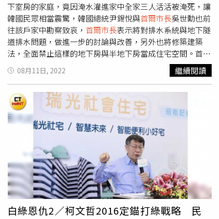
下室房的家庭，竟因淹水灌進家中全家三人活活被淹死，讓
韓國民眾相當震驚，韓國總統尹錫悅與
首爾市長
吳世勳也前
往該戶家中勘察致哀，
首爾市長
表示將對排水系統與地下隧
道排水問題，做進一步的討論與改善，另外也將修築建築
法，全面禁止這樣的地下房與半地下房當成住宅空間。首爾
南部滿目瘡痍，有住家前馬路更是直接坍陷。（圖／翻攝自
繼續閱讀
08月11日, 2022
吳世勳IG）半地下房（陽光屋）的一家三口悲劇震驚全韓
國，多名藝人與政治人物發文表示悲痛，據《韓聯社》報
導，10日韓國總統與
首爾市長
代表政府向遇難者致哀，並向
受災民眾道歉，尹錫悅也要求
首爾市長
提出對策，
首爾市長
則表示將修法禁止居住這樣的半地下房或地下室。首爾市政
府表示，自本週起將不再核發這類住宅的建築許可，並要求
現有住宅型態轉換，給與公寓業者20年的時間，將這些地下
室或半地下房改為倉庫或停車場等，另外也將在未來10年投
入1.5兆韓元（約台幣345億）的預算來改善排水系統，不再
讓這樣的悲劇發生。地基被掏空，一旁民宅也變得危險。
（圖／翻攝自吳世勳IG）除了首爾市新林洞的半地下房洪水
灌入導致一家三口無法逃生，家中溺斃的狀況外，瑞草洞也
白綠恩仇2／柯文哲2016定錨打綠戰略 民
發生一名40多歲的男子，跌入公車站旁的下水溝中溺斃，認