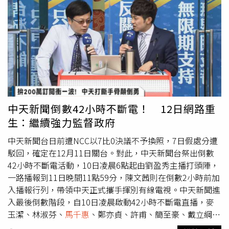
名者，將可無條件晉級5月8日決賽。
在當務之急是把42小時不斷電直播做好，「人生的事很難
說」；《大新聞大爆掛》主持人
馬千惠
則坦言從換照到駁
回，她都是第一時間播報，心情從五味雜陳到錯愕，現在依
舊覺得不真實，「這快20年（記者生涯），我從沒想過新聞
自由、言論自由這種事，那不就是像喝白開水、呼吸一樣
嗎？但為什麼我現在要為了言論自由站出來。」她透露節目
計畫轉戰網路，目前還未接到人事調動，「很多思考作法都
會跟過去不一樣，我覺得蠻好的，就算會有點忐忑還是很興
奮，因為這是新的嘗試！」
馬千惠
坦言現在還沒有關台的真
中天新聞倒數42小時不斷電！ 12日網路重
實感。（圖／中天新聞台提供）王又正稍早返回中天，受訪
生：繼續強力監督政府
時他直言會離開中天確實與換照有關，他更加碼透露近期有
2家電視台、4家新媒體出高薪向他招手，但他不忘電視台提
中天新聞台日前遭NCC以7比0決議不予換照，7日假處分遭
拔，「這時候不要說我寧願，而是我應該，我也願意跟中天
駁回，確定在12月11日關台。對此，中天新聞台祭出倒數
繼續站在一起。」王又正目前轉戰網路節目《正常發揮》約
42小時不斷電活動，10日凌晨6點起由劉盈秀主播打頭陣，
2個月，已累積近20萬人關注，他也相當看好新媒體後續發
一路播報到11日晚間11點59分，陳文茜則在倒數2小時前加
展，「最大的不同就是快速，電視還要SNG來，架攝影機、
入播報行列，帶領中天正式攜手揮別有線電視。中天新聞進
拿麥克風，新媒體不用，只要手機打開就能直播。」他笑說
入最後倒數階段，自10日凌晨啟動42小時不斷電直播，麥
離開當下韓國瑜曾傳問慰問：「是我害了你。」他強調：
玉潔、林淑芬、
馬千惠
、鄭亦貞、許甫、簡至豪、戴立綱等
「我們從沒這樣覺得，過去我們彼此理解而能夠一起，無論
主播都將參予其中，入夜後還有雙妤（伃）主播以及嘉源、