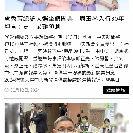
續愛護！感恩兩個字都已經無法表達我們心中的感謝，中天
不只收穫了流量、更收穫了全球各地的肯定與支持」這番真
情摯意的心底話，令在場所有人為之動容。中天《2024超
盧秀芳總統大選坐鎮開票 周玉琴入行30年
級同學會》粉絲除了來自台灣各縣市，其中更有馬來西亞的
坦言：史上最難預測
粉絲，為了參加活動特別買了當天來回的機票，這份心意讓
盧秀芳相當感動：「中天的粉絲真的太熱情太可愛了，我們
2024總統及立委選舉將在明（13日）登場，中天新聞將一
約好每年12月與大家見面！」盧秀芳也坦言這個月份，對中
連10小時直播進行選情特別報導，中天新聞全員盡出，主播
天所有同仁來說就是感恩月，訂閱數及觀看人次都還在不斷
群接力上場，主要時段下午4點到晚上8點，由中天一姐盧秀
成長，「我也必須要說，中天人真的非常優秀、大家都很拼
芳權威開票，並邀集時事評論專家郭正亮、陳鳳馨、介文
很衝，四年來各團隊不斷優化、新聞、節目都再創新高，真
汲、蔡正元、謝寒冰、黃揚明等即時解析，當天在全台各縣
的沒有愧對與辜負觀眾的期待。」
市也有派置報票人員， 提供第一現場的最新開票訊息。
2024總統大選中天新聞提供最權威的選情報導，開票日當
天下午2點，中天主播
馬千惠
主持的《大新聞大爆卦》，邀
繼續閱讀
01月12日, 2024
請國際級學者嚴震生、黃奎博、時事評論員黃揚明、郭正
亮、謝寒冰，精闢分析政局時勢。
馬千惠
表示，2023一整
年都繃緊神經，為了大選報導做準備，關注政治議題一刻不
敢鬆懈：「即便下班休假，我還是無時無刻，一直忍不住地
看新聞，這已經內化成一種習慣。」對於此次大選，她發現
民心思變，對於政黨輪替的渴求聲量居高不下，但也擔憂許