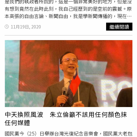
是我們的執政者所說的，這是一個非常美好的地方，但是沒
有想到竟然在此時此刻，我自己經歷到的是空前的震撼。原
本高張的自由言論、新聞自由，我是學新聞傳播的，現在卻
遭受到這樣壓抑跟對待，我也沒有想到說，為人民發聲、監
繼續閱讀
11月19日, 2020
督政府，這應該都是媒體該盡的本分和責任，如今卻受到這
樣的懲罰，難道我們真的錯了嗎？難道說監督政府是不對的
嗎？這實在讓人覺得難以不解。」在中天任職16年的戴立綱
也表示，「16年的時間了，在中天電視台和許許多多的同事
共事到現在，經歷過風風雨雨，萬萬沒有想到的一件事情，
居然言論自由在現在這個時候，台灣都已經解嚴30多年的時
間，它消失掉了，電視台被關掉了，難以置信啊！」主播
馬
千惠
更沉痛地說：「民不與官鬥，鬥不過國家機器，我到今
天才知道原來這句話是真的！我感到非常的震驚，甚至丟
臉，這是在台灣嗎？我是那種從小學4年級，就立志要當新
聞記者的人，我在這一行也將近20年了，我從來沒有想過有
一天，我居然會為了言論自由這件事情站出來，我最後居然
中天換照風波 朱立倫籲不該用任何顏色抹
會栽在新聞自由這個事情上，其實我待過新聞台，不管在哪
任何媒體
一個地方，其實我都是說該說的話，做該做的事。」頭條開
講另一位主持人林嘉源則表示：「沒想到在政治力的介入
國民黨今（25）日舉辦台灣光復紀念音樂會，國民黨大老包