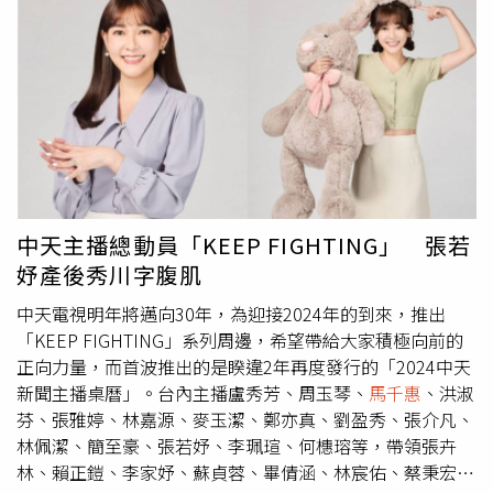
同時民眾一機在手，透過中天新聞網APP的「2024總統大
都不給我們，不要看不起人啦。今天我知道的名單裡面，各
選」專區，直接點選「即時開票」，就可掌握總統及立委選
派系都有，就是正國會沒有，到昨天晚上到今天早上連找林
情，直擊最新選戰現場、全台各縣市即時開票統計和開票後
佳龍去協商，大家去討論也都沒有，我們認了啦，面子、裡
關鍵得票分析。
子都沒有。」陳亭妃說，「整個名單當中確實是好像沒完整
討論，所以這個是比較遺憾的，希望說其實，或許就靠主席
的智慧，好好去把它做一個處理。」前立委蔡正元在《大新
聞大爆卦》表示，「沈發惠是新潮流的嘛，他把選舉讓位給
賴品妤，所以當然要報答他一下啊！這不是酬庸什麼是酬
庸？」蔡正元提到，還有那個第14名的王義川，就是說大陸
中天主播總動員「KEEP FIGHTING」 張若
高鐵沒有靠背的那個人。主持人
馬千惠
問，「但14名不算安
妤產後秀川字腹肌
全名單吧？」媒體人謝寒冰說，「有點危險！」蔡正元直
言，「我不得不說，民進黨這份不分區的名單，爛到家了！
中天電視明年將邁向30年，為迎接2024年的到來，推出
一鍋白粥裡面，只要有一顆老鼠大便，這鍋就不能吃了。」
「KEEP FIGHTING」系列周邊，希望帶給大家積極向前的
馬千惠
反問，「那最差勁的老鼠屎？」蔡正元點名，「沈伯
正向力量，而首波推出的是睽違2年再度發行的「2024中天
洋啊、范雲啊，就是啊，這兩個最糟糕，沈發惠就是標準的
新聞主播桌曆」。台內主播盧秀芳、周玉琴、
馬千惠
、洪淑
酬庸，所以這名單能看嗎？還有那個王義川，說沒有靠背
芬、張雅婷、林嘉源、麥玉潔、鄭亦真、劉盈秀、張介凡、
的，這也能夠上去？所以我只能說這張名單，真的是『靠
林佩潔、簡至豪、張若妤、李珮瑄、何橞瑢等，帶領張卉
背』的。」
林、賴正鎧、李家妤、蘇貞蓉、畢倩涵、林宸佑、蔡秉宏、