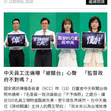
繼續閱讀
12月09日, 2020
是2018年勝選還落敗，他並沒把我們過去一起努力的經
盈秀主播與觀眾徹夜暢聊。中天新聞公開倒數42小時主播排
歷，因為選輸就拋腦後，我們不可能對彼此懷有這種不良心
班資訊。（圖／中天新聞提供） 11日晚間6點活動開始進
態，因為是共同承擔，很謝謝他用這種韓式作風送上祝福，
入精彩最高潮，盧秀芳主播最後一次在52頻道播報晚間新
很謝謝他。」
聞，也將安排驚喜內容、神秘嘉賓出席，敬請拭目以待。中
天新聞將在最後一小時將邀請475位員工，細數26年的榮耀
與紀錄，並於12日凌晨12點跨入新媒體時代元年。此外，
中天新聞也在臉書寫下：「我們憤怒、我們失望，但我們仍
會堅守崗位到最後。當52台變成黑畫面，中天新聞網路重
生，繼續強力監督政府，守護新聞自由到底。」
中天員工沈痛曝「被關台」心聲 「監督政
府不對嗎？」
國家通訊傳播委員會（NCC）昨（18）日審查中天新聞台換
照申請案，7名委員一致決議做出「不予換照」之處分，讓
近500名員工頓時面臨被失業，更引發各界譁然。 在中天擔
任《頭條開講》主持人的周玉琴說：「我本來以為台灣就像