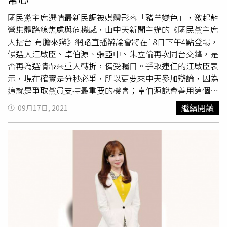
書、拒絕文化台獨毒害下一代」，「確保言論自由、恢復中
場接受Call in觀眾提問，讓觀眾不僅是單向看直播，或只在
天電視執照」、「調正不公不義、傷害尊嚴的軍公教年
線上聊天室做反饋，還能直接發聲出題，堪稱「地獄級拷
國民黨主席選情最新民調被媒體形容「豬羊變色」，激起藍
改」，「新冠疫苗草菅人命、移送法辦徹查到底」，團結一
問」。訊息一出立即引起網友共鳴，甚至有觀眾特地寫信請
營集體路線焦慮與危機感，由中天新聞主辦的《國民黨主席
致恢復台灣的公平正義。
中天新聞代為發問。中天新聞強調，本於善盡媒體之責，以
大擂台-有膽來辯》網路直播辯論會將在18日下午4點登場，
公平、公正的立場舉辦這場《國民黨主席大擂台-有膽來
候選人江啟臣、卓伯源、張亞中、朱立倫再次同台交鋒，是
辯》網路直播辯論；接下主持棒的
馬千惠
則表示自己的立場
否再為選情帶來重大轉折，備受矚目。爭取連任的江啟臣表
就是，「公平」2個字。她說，全程超乎一般辯論會的規
示，現在確實是分秒必爭，所以更要來中天參加辯論，因為
格，發言順序和休息室全都是幕僚當天現場抽號次，且完全
這就是爭取黨員支持最重要的機會；卓伯源說會善用這個難
公開透明，型態完全不同於以往正經八百的辯論會。由於距
得的平台，朱立倫和張亞中則異口同聲：「平常心應戰！」
繼續閱讀
09月17日, 2021
離選舉投票只剩下一週的時間，此場辯論場上的策略攻防和
《國民黨主席大擂台-有膽來辯》網路直播辯論由新聞主播
捉對廝殺，將成為幕僚群最燒腦的課題，精彩可期！辯論會
馬千惠
接下主持棒，她強調自己的立場就是2個字「公
全程請鎖定下午4點至6點中天電視Youtube頻道《國民黨主
平」，她指出全程超乎一般辯論會的規格，包括發言順序和
席大擂台-有膽來辯》特別報導。
休息室，全都是幕僚當天現場抽號次，完全公開透明。
馬千
惠
也提到，這次型態完全不同以往正經八百的辯論會：「絕
對是辛辣到底」。此外，中天還安排候選人進行「針鋒相
對」的攻防提問，這個環節可以預期出現抓對廝殺現象，為
服務觀眾，製作單位額外加碼候選人幕僚團隊對提問番外
篇，作為加長版會外賽，突顯這次不僅是候選人之戰，更是
考驗團隊的選戰策略。江啟臣直說，看到中天設計的流程，