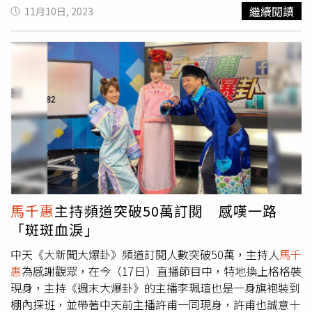
謝涵宇等共23位，進棚拍攝宣傳照，除了主播正裝之外，還
繼續閱讀
11月10日, 2023
有私服穿搭的另一面，呈現截然不同的風格。張若妤放閃透
露老公會特別和她同色系情侶裝穿搭。（圖／主播張若妤提
供）其中今年升格當媽媽，9月剛復工的主播張若妤，對於
產後回歸就收到要拍攝的訊息，讓她覺得很期待，「因為去
年公司拍形象照時已懷孕五個月，我心想再怎樣也不會比去
年胖」，她也提到懷孕讓她體重飆到人生巔峰，足足增胖9
公斤，不過因為剖腹產，再加上照顧小孩太累，所以沒有運
動就已慢慢瘦回來。這次拍照，她一身粉嫩薄荷綠短版上衣
搭配米色短裙，完美展現好身材，腹部更露出「馬甲線」川
字腹肌，讓在場的工作人員眼睛為之一亮。 張若妤為了拍
照挑選服裝一點也不馬虎，就連老公都幫忙出主意，「我本
來要穿另一件寬鬆短版上衣，但先生說穿太寬鬆拍照不好
馬千惠
主持頻道突破50萬訂閱 感嘆一路
看，叫我穿合身的衣服，他好像對合身衣服情有獨鍾」，意
「斑斑血淚」
外曝光老公對於服裝的喜好。她分享與先生認識到結婚滿10
年，老公還是很喜歡跟她一同穿情侶裝，「他如果發現我穿
中天《大新聞大爆卦》頻道訂閱人數突破50萬，主持人
馬千
得衣服顏色他剛好有，就會換穿同色系的衣服，其實想想還
惠
為感謝觀眾，在今（17日）直播節目中，特地換上格格裝
滿可愛的」，談話間洋溢著幸福甜蜜。生產前張若妤主持的
現身，主持《週末大爆卦》的主播李珮瑄也是一身旗袍裝到
《愛吃星球》大受好評，節目中除了展現廚藝，還有食物、
棚內探班，並帶著中天前主播許甫一同現身，許甫也誠意十