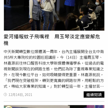
的話題，隨時做調整，確保觀看流量。而轉型過程各種正反
炒冷飯》：「這節目是一個用輕鬆、有趣的方式，告訴大家
兩面的聲音都可能遇到：「網友表達意見的方式有很多種，
過去不知道的事情、冷知識！」漢堡主播鄭亦真更搭上「王
像是曾經有網友希望被看到，不惜花錢抖內，也要讓你看到
力宏」話題立馬回覆：「多的是你不知道的事！」讓全場哄
他不喜歡你的言論！」搭檔許甫也頗有感觸，「轉到新媒體
堂大笑，而四人私下關係非常好，在場上更互相爆料，鄭亦
後，即時的回應有好有壞，這時候有批評的聲音不一定是壞
真還揭露林嘉源私下的真面目：「我坐他隔壁真的嚇壞了！
事，也別忘了還有那些支持你的人！」
常想說我是不是惹他生氣！」後來才知道林嘉源必須專注於
愛河播報蚊子飛嘴裡 周玉琴淡定應變解危
準備節目資料，根本沒有時間說笑。整場會員日活動在主播
機
與會員合唱〈朋友〉一曲中，為活動溫馨結尾，而「中天會
中天新聞轉型數位媒體滿一周年，台內主播展開全台北中南
員返校日超級同學會」預計在24日舉辦最後一場，將陪伴粉
共5所大專院校的校園巡迴講座，今（14日）主播周玉琴、
絲一起歡度平安夜，相關訊息鎖定中天新聞YT頻道。
林嘉源前往林口醒吾科技大學新媒體傳播學系，從過去的電
視新聞談到現在的網路生態，他們認為除了重視專業知識之
外，在現今數位平台，如何吸睛變得更重要，林嘉源就說，
「我們現在突破框架，轉到更寬廣的網路世界，用輕鬆的方
式，帶給大家專業的知識。」對於轉型這一年，主播甘苦道
不盡，但始終都是抱持正向態度。聊到新聞播報，周玉琴提
繼續閱讀
12月14日, 2021
到之前在電視上播報，還得應變各種突發狀況，「我曾經遇
到播報到一半燈泡燒掉，我的臉整個全黑了！」播新聞並不