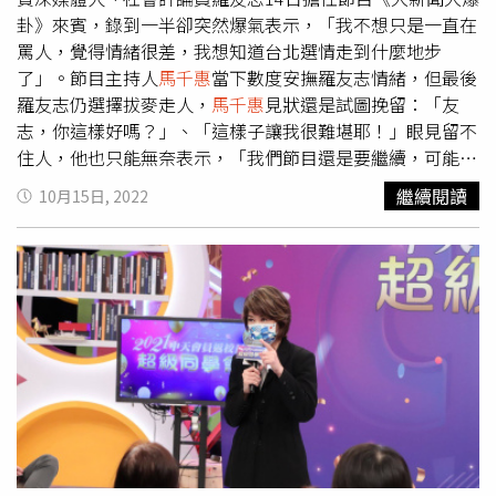
卦》來賓，錄到一半卻突然爆氣表示，「我不想只是一直在
罵人，覺得情緒很差，我想知道台北選情走到什麼地步
了」。節目主持人
馬千惠
當下數度安撫羅友志情緒，但最後
羅友志仍選擇拔麥走人，
馬千惠
見狀還是試圖挽留：「友
志，你這樣好嗎？」、「這樣子讓我很難堪耶！」眼見留不
住人，他也只能無奈表示，「我們節目還是要繼續，可能他
有他的情緒」，但
馬千惠
最後仍難掩失落，忍不住流淚。事
繼續閱讀
10月15日, 2022
後羅友志透過臉書發文認錯，「一走了之，不是正確的工作
態度，我對下午拔麥走人，向《大新聞大爆卦》觀眾及製作
單位道歉」，但他也指出「冰凍三尺，非一日之寒」、「努
力三月餘，相信從製作人到主持人多次接收到我的求救訊號
吧？一直期望節目能擴大影響圈，用議題論述堵住塔綠班口
水謾罵的嘴巴，展現影響力」、「累了吧，從以前對抗自
殺、八卦、性侵新聞，媒體工作24年，還要在謾罵的政治論
述環境打滾，真的累了。」他也謝謝製作單位多年來給的機
會，未來將休息一陣子不參與錄影，單純透過自己的頻道和
廣播發聲，做自己想做的議題、說自己想說的話，「50知天
命，不必再取悅誰，做自己最快樂。」對此網友也表示，