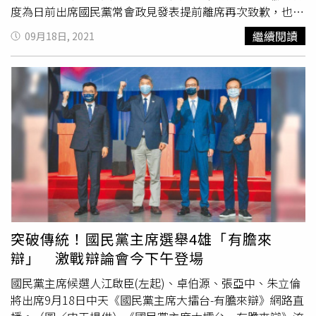
度為日前出席國民黨常會政見發表提前離席再次致歉，也強
調將帶領國民黨力拼重返執政、實現「四個平反」。抽到辯
繼續閱讀
09月18日, 2021
論會1號順序發言的江啟臣強調，中國國民黨必須回歸戰
鬥，因為過去10年來，面對民進黨1450洗腦及霸凌，只要
扣上「反中」「義和團式」的說法，就硬掰他們的主張是對
的、是主流，民眾單方面接受資訊，也很難做出正確判斷，
從疫苗、鳳梨輸陸、92共識都如此，台灣已經沒本錢再任由
綠營洗腦惡搞，必須回歸理性與科學，說真話，否則台灣將
輸光光。他也強調，國民黨如果再不戰鬥，就會被視為「窩
囊藍」「內鬥藍」。他還說，國民黨要回歸兩岸共識，就是
讓人民過好日子，兩岸政策原本也是國民黨強項，過去，92
共識曾在選舉中打趴過民進黨，當然不是票房毒藥，民進黨
執政後，卻動用各種力量將92共識「洗成」一國兩制，因此
國民黨一定要力挽狂瀾反制霸凌，民進黨執政也顯示無法處
突破傳統！國民黨主席選舉4雄「有膽來
理兩岸關係，但中國大陸就在台灣旁邊，台灣一定要與其共
辯」 激戰辯論會今下午登場
處共存，他也意有所指的表示，與其爭辯「誰是美國線民」
「誰親中賣台」，不如真槍實彈的找陸方坐下來談，把問題
國民黨主席候選人江啟臣(左起)、卓伯源、張亞中、朱立倫
講清楚，他連任後也願意親赴大陸、展開國共高層會談。抽
將出席9月18日中天《國民黨主席大擂台-有膽來辯》網路直