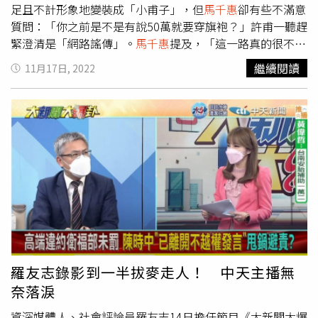
餐廳的開箱，面對即將邁向2024年，張若妤也悄悄透露：
足且不計形象地變裝成「小甫子」，但
馬千惠
卻有些不滿意
「目前希望推出『母嬰育兒單元』，等正式上軌道再告訴大
質問：「你之前是不是有說50萬就要穿旗袍？」許甫一聽趕
家。」集結中天所有主播的精美限量「2024中天新聞主播
緊澄清是「網路謠傳」。
馬千惠
提及，「這一路真的很不容
桌曆」將在快點購電商平台開放預購。
易，50萬訂閱大家可能覺得還好，但我們一路走來真的是斑
繼續閱讀
11月17日, 2022
斑血淚，我們在跟看不見的力量每天作戰，絞盡腦汁就想突
破重圍，但也是靠大家挺我們到現在，接下來也希望跟大家
一起迎接爆卦100萬！」李珮瑄也提到，「真的很感動，這
段時間人數上升其實卡了許久，多虧今年有許多議題，才催
生大家更多關注與訂閱，如今突破、達標，真的很謝謝觀眾
的肯定與支持，以及優質來賓帶來的內容，才創造出今日的
成績。」
馬千惠
感嘆主持網路節目不易，但期許朝百萬邁
進。（圖／中天提供）許甫即使離開中天，卻還是很關注頻
道，「每當下午一有空就會收看《大新聞大爆卦》，有時偷
偷留言也會有粉絲熱情回覆，更有粉絲不時在臉書上更新訂
閱數字，也許了各種『鄉野奇談』的裝扮希望我能穿上。而
粉絲一直以來的愛戴，讓我覺得自己還是身處在這個大家庭
羅友志錄影到一半拔麥走人！ 中天主播無
裡，所以為了實現當初的承諾，今天也以前主持人身分特意
奈落淚
換上小甫子裝前來祝賀。」
資深媒體人、社會評論員羅友志14日擔任節目《大新聞大爆