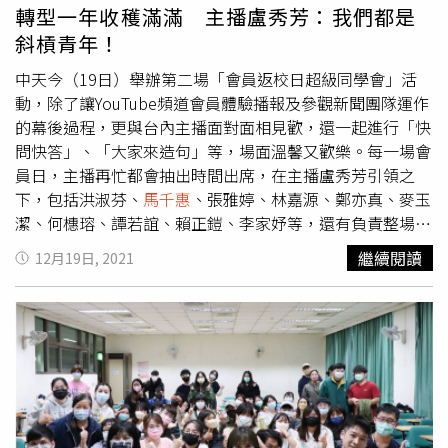
「我是你的粉~不過，我覺得如果做得不快樂，可以選擇不
轉型一年收穫滿滿 主播盧秀芳：我們都是
去上節目，或是自己開一個節目，而不是為難別人的工
斜槓青年！
作」、「做自己不代表你可以傷害別人」、「現在只有中天
電視台敢說真話了，還不能討論嗎？這樣走人的確給女主持
中天今（19日）舉辦第二場「會員返校日超級同學會」活
人難堪。」羅友志，畢業於國立政治大學廣播電視學系。
動，除了讓YouTube頻道會員體驗播報及參觀新聞團隊運作
2014年參加中國國民黨新北市議員第7選舉區（樹林區、鶯
的幕後過程，更與台內主播面對面相見歡，還一起進行「快
歌區、土城區、三峽區）黨內初選，最後未被國民黨提名，
問快答」、「大家來造句」等，場面溫馨又歡樂。每一場會
而以無黨籍參選，最終以3695票落敗。
員日，主播再忙都會抽出時間出席，在主播盧秀芳引領之
下，包括洪淑芬、
馬千惠
、張雅婷、林嘉源、鄭亦真、麥玉
潔、何橞瑢、譚若誼、賴正鎧、李家妤等，還有負責整場主
持的張若妤，加上第一場因要務在身而未出席的主播劉盈
繼續閱讀
12月19日, 2021
秀、許甫、李珮瑄等，這次通通準時報到，一共15位主播齊
聚現場，一一向會員表達最深切的感謝，這讓線上收看的會
員們也狂刷「好想到現場喔！」「中天主播陣容真強大！」
每位到場的會員，中天致贈一份「禮包」表達心意，內容物
有中天限定版口罩、水神抗菌液等，粉絲收到後都很喜歡。
看到到場的每位會員，當家主播盧秀芳內心很感動，「這一
年真的是收獲滿滿，以前的我以為十八般武藝樣樣精通，但
轉戰網路後，發現可以學的東西太多，所以我跟所有同事都