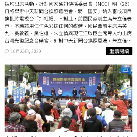
下，有可能中天電視要被關台了。」他回憶自己採訪民進黨
括均出席活動。針對國家通訊傳播委員會（NCC）明（26）
10幾年的時間，看著總統蔡英文從在野到現在的兩度連任，
日將舉辦中天新聞台換照聽證會，將「國安」納入審核項目
連任時曾說過候：「儘管我們的認同是不一樣的，但是大家
挨批將電視台「扣紅帽」。對此，前國民黨前主席朱立倫表
可以團結一起打拚。」現在聽來卻格外諷刺，「817萬人投
示，不應該用任何色彩抹任何的媒體。國民黨前主席馬英
票給她，相信她會帶給台灣更好的未來，但是關掉一個電視
九、吳敦義、吳伯雄、朱立倫與現任江啟臣主席等人均出席
台，她的歷史定位就是第一個就是關掉電視台的民選總統，
台灣光復紀念音樂會，針對中天新聞台換照風波，朱立倫強
這是她要的歷史定位嗎？」
調他的立場一向支持保障言論自由、新聞自由，勿用任何顏
繼續閱讀
10月25日, 2020
色抹去任何的媒體的聲音，台灣是多元的社會，本來就可以
有不同多元的聲音，能夠包容不同的聲音，才是真正的民主
社會。對於NCC明日將舉辦中天新聞台換照聽證會，公民團
體昨在自由廣場舉辦「民主論壇」聲援中天，中天團隊也從
23日到25日連續3天，將《大新聞 大爆卦》、《頭條開
講》、《新聞龍捲風》節目接力在台中、台北、新北等三
地，舉行現場戶外開講，主播
馬千惠
、林嘉源、周玉琴、戴
立綱輪番主持，呼籲支持中天，支持言論自由的民眾到場聲
援相挺。今天抵達新北市中和福和宮，邀請支持言論自由的
民眾聲援相挺，出席的包括立委洪孟楷、新北市議員邱烽
堯、葉元之等人。