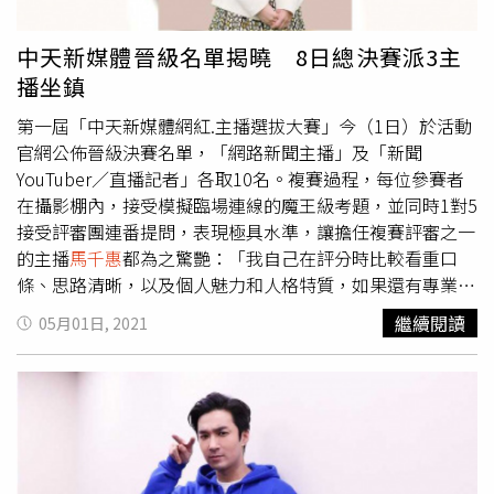
覺得跟一般辯論會不太一樣，他期待有不同的”火花”。卓
伯源也肯定中天費心舉辦政見會，發揮公共媒體的角色。
中天新媒體晉級名單揭曉 8日總決賽派3主
播坐鎮
第一屆「中天新媒體網紅.主播選拔大賽」今（1日）於活動
官網公佈晉級決賽名單，「網路新聞主播」及「新聞
YouTuber／直播記者」各取10名。複賽過程，每位參賽者
在攝影棚內，接受模擬臨場連線的魔王級考題，並同時1對5
接受評審團連番提問，表現極具水準，讓擔任複賽評審之一
的主播
馬千惠
都為之驚艷：「我自己在評分時比較看重口
條、思路清晰，以及個人魅力和人格特質，如果還有專業領
域更加分，但觀察下來有好幾位參賽者都可以直接上線
繼續閱讀
05月01日, 2021
了！」公佈的晉級名單中，台灣五大傳播學院的校花都榜上
有名，因此票數都相當接近，只要一天沒拉票就有可能跌出
名次外，其中清大的潘柔方更視文大的李家妤為勁敵：「家
妤的票在一天之內爆衝，直接超越我跟珮瑜，真的很厲害！
我們三個女生一直處於拉鋸戰，讓每天排名都在刷新。」李
家妤則透露，在複賽前票數一直落後其他對手，原想趁複賽