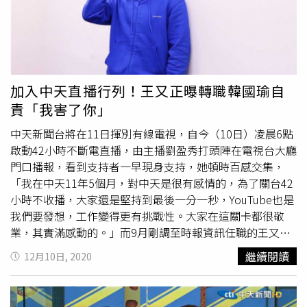
時與打探其他校花，卻因比賽時間是不同場次，沒機會好好
交流，她也趁複賽過程，觀察其他人如何應試，認為這次有
不少參賽者都是可敬的競爭對手。不少參賽者都提到，中天
當家主播盧秀芳都是他們心中崇拜的對象，像是清大的潘柔
方就提到：「從小就看著盧主播報新聞，沈著、穩重的口條
和風範，一直是我非常敬佩的前輩！」李家妤也深受主播盧
加入中天直播行列！王又正曝轉職韓國瑜自
秀芳堅持在新聞崗位的魅力深深吸引：「盧主播讓我了解到
責「我害了你」
當一名新聞工作者，是需要付出許多心力，尤其是堅持立
場、想法的個性。」心中期待能有機會與盧秀芳學習，這是
中天新聞台將在11日揮別有線電視，自今（10日）凌晨6點
許多參賽者卯足全力拚決賽的一大動力。看到新秀潛力無
啟動42小時不斷電直播，由主播劉盈秀打頭陣在電視台大廳
限，主播
馬千惠
認為自信之外，外在形象也很重要：「服裝
門口播報，看到支持者一早現身支持，她頓時百感交集，
儀容可以有設計感但不能隨便，像是露出腳跟的高跟鞋其實
「我在中天11年5個月，對中天是很有感情的，為了關台42
是不莊重的，這也會影響走路的儀態。」她也鼓勵參賽者要
小時不收播，大家還是堅持到最後一分一秒，YouTube也是
為自己的夢想全力以赴：「總決賽時絕對不要客氣，一定要
我們要發想，工作變得更有挑戰性。大家在這關卡都很敬
盡情的秀自己！」第一屆「中天新媒體網紅.主播選拔大
業，其實滿感動的。」而9月剛調至時報資訊任職的王又
賽」將於5月8日在中天電視舉辦總決賽，評審團名單確定有
正，也將在今、明2晚現身中天直播。劉盈秀看到支持者一
繼續閱讀
12月10日, 2020
當家主播盧秀芳、周玉琴、王又正等坐鎮評審席。另外，不
早現身支持相當感動。（圖／中天新聞台提供）劉盈秀透
在晉級名單中的參賽者，還是有機會敗部復活，只要在目前
露，集團董事長蔡衍明承諾照常發出年終，沒看到同仁有特
仍持續進行的人氣票選活動，截至5月7 日的票數能在前三
別擔心，至於是否考慮到下一步，她低調表示新聞部同事現