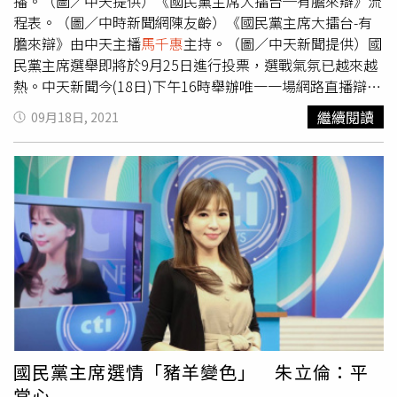
到二號發言的朱立倫則表示，最近國民黨讓支持者有「很不
播。（圖／中天提供）《國民黨主席大擂台─有膽來辯》流
團結」的感覺，他身為參選人，要向大家致歉。他也要特別
程表。（圖／中時新聞網陳友齡）《國民黨主席大擂台-有
針對上週國民黨中常會政見發表，他在政見發表完後就先離
膽來辯》由中天主播
馬千惠
主持。（圖／中天新聞提供）國
席，沒有與其它三位候選人先打招呼，再一次表達歉意。此
民黨主席選舉即將於9月25日進行投票，選戰氣氛已越來越
外，對於另一候選人張亞中被「烏龍」移送到考紀會懲處一
熱。中天新聞今(18日)下午16時舉辦唯一一場網路直播辯論
事，理由是對朱立倫人身攻擊，及三張支票案，朱立倫說，
會《國民黨主席大擂台─有膽來辯》，朱立倫、江啟臣、張
繼續閱讀
09月18日, 2021
自己的同志對他人身攻擊，他願意包容，不要內鬥，如果有
亞中、卓伯源4位候選人再度同台直球對決；中天新聞也特
任何證據指涉朱立倫主導此事，他願意「永遠退出政壇」，
別設計全新的論戰模式「擺陣」候駕，預料將為彼此交鋒激
希望外界也不要再以此對他人身攻擊。朱立倫指出，他參選
盪出更多火花！國民黨主席選戰在經歷早退風波、支票本票
黨主席就是要團結國民黨，包括下個月的「刪Q罷免案」，
風波、以及考紀會羅生門後，各種民調滿天飛，選情堪稱史
他主張全黨一致進駐台中，把坐視全民吃萊豬、不給打疫
上最詭譎也最緊繃的一次，此次4位候選人將透過中天辯論
苗、違反民意的民意代表罷掉，不只刪Q、還要「罷昶」，
平台，直球對決連串紛擾，也可望抓住機會回歸政策攻防。
任何違反民意的民意代表，就把他罷免，不必等2024。另
中天新聞也為此突破傳統，精心設計全新的辯論會進行模
外，年底公投是對民進黨不信任投票，全黨也要大家一起
式，讓觀眾既能清楚理解候選人主張，也能感受到「你來我
來，公投通過後就「倒閣」讓民進黨知道教訓。然後一定要
往」的精彩過招氣氛。發言順序將由現場抽籤決定，隨後進
全黨打贏2022縣市長選舉，六都不僅要過半，還要獲得16
行「政見表述」、「辛辣提問」、「針鋒相對」、「觀眾
席縣市長，沒有達到目標，他就辭去黨主席，負起政治責
CALL IN」、「真心話時間」；主持人是中天資深主播
馬千
任。朱立倫還說，他一定會找出最強候選人打贏2024，重
惠
。其中「辛辣提問」融入12宮格彩蛋提問人的命題創意，
國民黨主席選情「豬羊變色」 朱立倫：平
返執政後，要做四個平反，包括「恢復中華民國史觀的教科
蒐集各界意見領袖、學者以及網紅直播主的提問，再加上現
常心