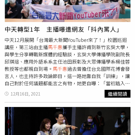
很開心，我們都是斜槓青年！」轉型的這一年，她也對會員
一路支持充滿感謝。而主播許甫、張雅婷則提到，雖然與粉
絲是第一次見到面，但會員的名字都好熟悉，就像是認識很
久的朋友一樣。主播洪淑芬對轉型有感而發。（圖／中天新
中天轉型1年 主播曝遭網友「抖內罵人」
聞）每一位主播分享，都提到有許多會員幾乎無時無刻都在
中天12月展開「台灣最大新聞YouTuber來了！」校園巡迴
聊天室報到，讓主播很訝異：「你們都不用睡覺的嗎？」，
講座，第三站由主播
馬千惠
攜手主播許甫到新竹玄奘大學，
會員們也時常抖內支持，讓主播感懷於心，就有會員說出心
與學生分享轉戰新媒體的經驗談，玄奘大學傳播學院副院長
裡話：「我只是盡自己一己之力，因為中天不只是為自己發
邱琪瑄、應用外語系系主任池田辰彰及大眾傳播學系楊佳蓉
聲，也是為我們人民發聲，發揮監督政府的力量！」主播洪
教授等也都親自到場。
馬千惠
過去曾擔任台北國際花博會發
淑芬也有感而發：「這一年我們感受非常多，都沒想到原來
言人，也主持許多政論節目，這一路她靠自我「訓練」，讓
跳到了網路之後，激發出我們的能力，到了網路世界之後就
自己對於任何議題都能言之有物，她更自曝：「當初踏入政
像是到了遼闊的大海當中！我們可以做得更多，尤其以前播
治線並不是因興趣使然，而是因為長官指派，剛開始相當挫
報都是單向的傳播，我都不知道觀眾在鏡頭後面的感受是什
繼續閱讀
12月16日, 2021
折，需要做非常多的功課才能完成任務，但也感謝這樣的機
麼，而現在我都能即時接收網友們的想法！」她更表示這一
緣，才造就現在的自己！」鼓勵在場的同學要勇於嘗試、展
年與粉絲的互動，充滿著溫度讓她很感動！(左起)主播許
現自我，每個人都是無可限量。
馬千惠
曾遇到網友特地抖內
甫、譚若誼、鄭亦真、林嘉源互虧，展現同事情。（圖／中
反應個人意見。（圖／中天提供）
馬千惠
與許甫談起與過去
天新聞）此次活動的亮點之一，還有《全球大視野》
傳統播報最大的差異，
馬千惠
認為是「與網友的互動」，透
YouTube頻道的四位主播林嘉源、鄭亦真、許甫、譚若誼合
過直播能即時看到網友的反饋，第一時間掌握網友所感興趣
體亮相，主播許甫一出場就介紹自己在頻道內的節目《花式