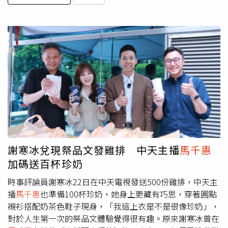
謝寒冰兌現祭品文發雞排 中天主播
馬千惠
加碼送百杯珍奶
時事評論員謝寒冰22日在中天電視發送500份雞排，中天主
播
馬千惠
也準備100杯珍奶，她身上更藏有巧思，穿著圓點
襯衫搭配奶茶色鞋子現身，「我這上衣是不是很像珍奶」，
對於人生第一次的祭品文體驗覺得很有趣。原來謝寒冰曾在