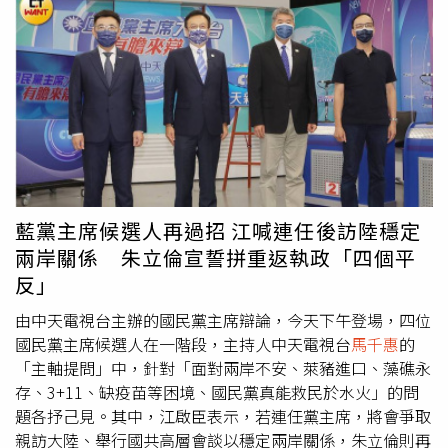
侷限在室內攝影棚，到戶外播報她也很有經驗，「有次2小
時的高雄愛河播報，天黑後蚊子變多，結果有隻蚊子突然飛
到我嘴裡，我當場嚇到！我的耳機裡充滿其他人的笑聲，但
我依然得要淡定播完。」林嘉源一聽則打趣地說，「你看
看，如果是現在的我們（在網路上），還可以（直接）說聲
音好聽到蚊子都想來參一腳。」周玉琴與學生直接面對面互
動。（圖／中天提供）在傳統電視新聞，主播出錯往往直接
播出難以收回，所以播報時會有讀稿機作為輔助，但到了新
媒體，同樣情況卻能有不同的方式應變，林嘉源提到，「在
新媒體的時代，如果出錯，我們還可以用聊天的方式把它圓
藍黨主席候選人再過招 江喊連任後訪陸穩定
回來化解危機。」他也進一步給傳播科系的學生建言，「這
兩岸關係 朱立倫宣誓拼重返執政「四個平
是一個分眾的時代，我們要抓住哪一群人，比廣泛的分眾更
反」
重要，在這個浪頭上，想好自己的定位，做自己想做的事
情，目標清楚才能有自己的後續。」下一場校園講座預計16
由中天電視台主辦的國民黨主席辯論，今天下午登場，四位
日由主播
馬千惠
、許甫前進新竹玄奘大學進行分享，講座全
國民黨主席候選人在一階段，主持人中天電視台
馬千惠
的
程也會在中天電視YouTube頻道直播。
「主軸提問」中，針對「面對兩岸不安、萊豬進口、藻礁永
存、3+11、缺疫苗等困境、國民黨真能救民於水火」的問
題各抒己見。其中，江啟臣表示，若連任黨主席，將會爭取
親訪大陸、舉行國共高層會談以穩定兩岸關係，朱立倫則再