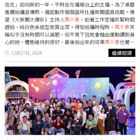
放鬆心情的一種。」至於日後若再被拱著要打賭，她立刻笑
信念」迎向新的一年。平時坐在播報台上的主播，為了桌曆
喊：「之後再被問我一定會三思，不會這麼快就答應。」
進棚拍攝宣傳照，擺起動作個個直呼比播新聞還具挑戰。像
是《大新聞大爆卦》主持人
馬千惠
，趁著工作空檔抓緊時間
趕拍，純白色系造型氣質出眾。得知拍攝時程時，
馬千惠
笑
稱似乎沒有時間可以減肥，但平常下班就會藉由運動調劑身
心的她，體態維持的很好，最後拍出來的效果
馬千惠
也覺得
滿意。進入新聞圈已經20多年的
馬千惠
，自小學時期，因為
繼續閱讀
12月27日, 2024
看了前主播李四端的新聞播報，因此受到啟蒙，覺得主播這
個職業很帥氣、很拉風，當時就立志要走進新聞圈，雖然小
時候對「主播」還是一知半解，但慢慢長大發現自己越來越
有興趣，於是大學填志願時，即使家人認為當老師比較吃
香，又是鐵飯碗，但
馬千惠
仍有自己的想法：「這些我都不
感興趣，因為我是早就知道自己志向在哪裡的人，一路就是
朝著目標前進。」
馬千惠
下班會藉由運動調劑身心。（圖／
中天新聞提供）
馬千惠
透露入行後曾遇到瓶頸，也有過想放
棄的念頭，但往往在決定前剛好都有一個新的契機，讓她突
破困境繼續往前走。「各種突發狀況都遇過，像是近期在主
持《大新聞大爆卦》直播時，因為生理期肚子劇痛，當下真
的很像要拉肚子的感覺，那天我3點才能結束錄影，但痛的