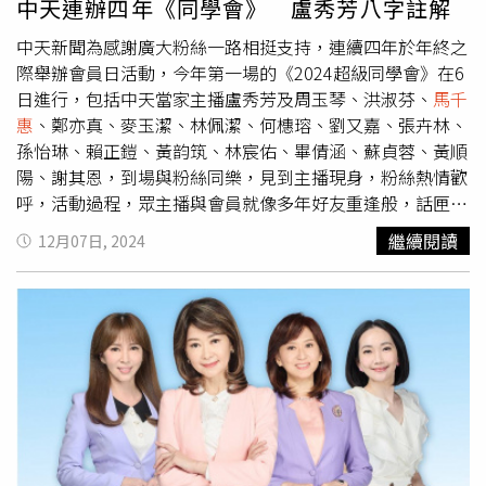
中天連辦四年《同學會》 盧秀芳八字註解
時候是2點半，覺得好像要上廁所，當下閃過念頭如果真的
中天新聞為感謝廣大粉絲一路相挺支持，連續四年於年終之
撐不下去，好像只能向導播或來賓求救，看誰能來擋一下，
際舉辦會員日活動，今年第一場的《2024超級同學會》在6
而且直播是沒有廣告的，就算有也只有30秒，最後我用意志
日進行，包括中天當家主播盧秀芳及周玉琴、洪淑芬、
馬千
力ㄍㄧㄥ到結束。」
馬千惠
提到播報時主播們一定都會遇到
惠
、鄭亦真、麥玉潔、林佩潔、何橞瑢、劉又嘉、張卉林、
憋尿的情況，「主播其實也是一般人，這真的是我們的日
孫怡琳、賴正鎧、黃韵筑、林宸佑、畢倩涵、蘇貞蓉、黃順
常」。
馬千惠
透露入行曾遇到瓶頸，也有過想放棄。（圖／
陽、謝其恩，到場與粉絲同樂，見到主播現身，粉絲熱情歡
中天新聞提供）2025年即將到來，
馬千惠
許願「要活的比
呼，活動過程，眾主播與會員就像多年好友重逢般，話匣子
之前更好」，「雖然很籠統，但是我覺得就是要逐年進步，
一開，全程歡笑聲不斷。接連舉辦四年《超級同學會》，盧
不管是生活、工作或是自身外表的維持都很重要，不能被時
繼續閱讀
12月07日, 2024
秀芳對第一次特別難忘，因為心情就像見網友一樣，終於看
間打敗。」
馬千惠
坦言自己容易被流量牽制而影響心情，但
到粉絲的真面目，「很多人天天出現在聊天室，我常會想像
不斷告訴自己「這是在做對的事情」，公司轉型至今第五
他們是什麼樣子，直到終於跟大家見面，發現和我想的差不
年，在她看來每一步都走的很不容易，她說：「所以信念這
多！大家朝氣蓬勃、有的嬌小可愛，有的靦腆真誠，從聊天
件事情，我覺得是支撐自己走下去的一個，很重要的一個力
室躍然到真實世界，全場都很興奮，每位都讓我印象深
量，就算累，我也感到很滿足。」
刻。」與會員面對面，盧秀芳有許多話想分享，在2024年
的最後一個月，她用八個字做了註解：「『中天值得，未來
可期』。這四年來，中天人沒有辜負粉絲，更從不辜負投身
新聞界的初心，謝謝大家一直以來的支持，中天值得大家繼