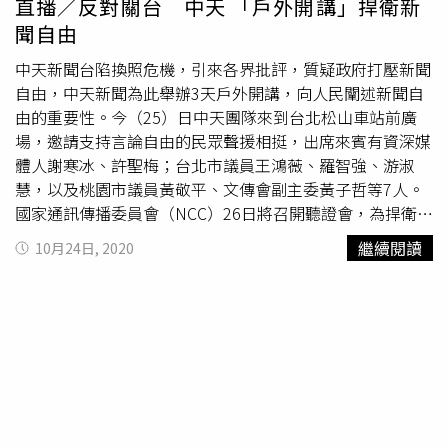
直播／反對關台 中天 「戶外開講」捍衛新
聞自由
中天新聞台陷換照危機，引來各界批評，質疑政府打壓新聞
自由，中天新聞為此舉辦3天戶外開講，向人民闡述新聞自
由的重要性。今（25）日中天團隊來到台北松山車站前廣
場，邀請支持言論自由的民眾聲援相挺，出席來賓有資深媒
體人謝寒冰、許聖梅；台北市議員王鴻薇、羅智強、游淑
慧，以及桃園市議員黃敬平、文傳會副主委黃子哲等7人。
國家通訊傳播委員會（NCC）26日將召開聽證會，為捍衛言
論自由，中天從10月23日到25日連續3天，《大新聞 大爆
繼續閱讀
10月24日, 2020
卦》、《頭條開講》、《新聞龍捲風》節目接力在台中、台
北、新北等三地，舉行現場戶外開講，主播
馬千惠
、林嘉
源、周玉琴、戴立綱輪番主持，呼籲支持中天，支持言論自
由的民眾到場聲援相挺。中天貼心提醒，因為目前仍在疫情
期間，參與民眾到場時記得配戴口罩，阻止疫情傳播。中天
新聞戶外開講。