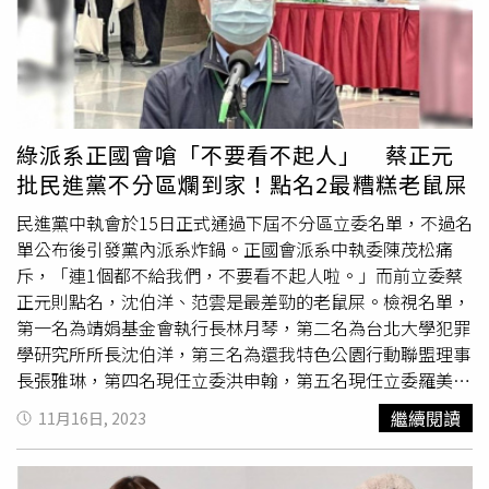
多資訊是被壟斷，這對閱聽人及選民來說會有落差，而這其
實是一個嚴重的問題，所以媒體的角色更為重要。投票當
天，
馬千惠
透露會一早就趕緊先去投票，接著進公司準備，
提供觀眾最準確的選情報導。晚間8到10點，中天資深主播
周玉琴接續上場，與郭正亮、賴岳謙、介文汲、蔡正元針對
開票狀況進行全盤分析。選舉新聞對於周玉琴來說是經驗豐
綠派系正國會嗆「不要看不起人」 蔡正元
富，自入行在美國跑總統大選至今約有30年資歷，周玉琴認
批民進黨不分區爛到家！點名2最糟糕老鼠屎
為此次台灣選舉全球都在看，因為這不僅攸關兩岸，更攸關
未來地緣政治局勢變化，她也坦言這次選舉堪稱史上最難預
民進黨中執會於15日正式通過下屆不分區立委名單，不過名
測。她也會用最嚴謹的態度報導選戰，為了大選更是及早就
單公布後引發黨內派系炸鍋。正國會派系中執委陳茂松痛
做好準備，當天要長時間主持她也完全不擔心：「只要上
斥，「連1個都不給我們，不要看不起人啦。」而前立委蔡
台，精神就來！」晚上10到12點，中天新聞繼續針對最新
正元則點名，沈伯洋、范雲是最差勁的老鼠屎。檢視名單，
開票結果進行剖析，由主播張介凡和評論專家介文汲、蔡正
第一名為靖娟基金會執行長林月琴，第二名為台北大學犯罪
元、董智森、王尚智、王鴻薇等，帶觀眾了解選舉結果將為
學研究所所長沈伯洋，第三名為還我特色公園行動聯盟理事
台灣帶來什麼樣的影響。以往都是在第一線開票現場的張介
長張雅琳，第四名現任立委洪申翰，第五名現任立委羅美
凡，今年大選是她首次主持棚內開票相關報導，而她絲毫不
玲。第六名至第十一名都為現任立委，第六名為立法院長游
繼續閱讀
11月16日, 2023
緊張，因為對於新聞人來說，一碰到選舉整個腎上腺素就會
錫堃，第七名為立委范雲，第八名為民進黨團總召柯建銘，
爆發，她也表示：「這次是我看過繼2000年兩顆子彈後最
第九名為立委沈發惠，第十名為立委莊瑞雄，第十一名為立
詭異的一場總統大選，希望選舉順利，讓台灣可以更好！」
委林楚茵。對此，正國會派系中執委陳茂松抨擊，「連1個