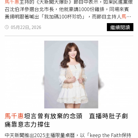
馬千惠
主持的《大新聞大爆卦》節目中表示，如果民進黨徵
召沈伯洋參選台北市長，他就豪請1000份雞排，同場來賓
黃揚明跟著喊出「我加碼100杯珍奶」，而節目主持人
馬千
惠
也被眾人拱著加碼，「當時真的覺得不太可能是他，所以
繼續閱讀
05月22日, 2026
沒有多想就上車，單純只是好玩」，結果一出爐，
馬千惠
也
說到做到掏腰包訂了100杯珍奶。黃揚明因有事無法到場，
以「寄杯」方式請中天代發，而台北市議員詹為元及歷史哥
也各準備100杯珍奶發送給現場民眾。這場「祭品文賭注」
是在去年底，因民進黨遲遲未公布參選台北市長的人選，隨
著討論熱度越炒越熱，期間不少議員、名嘴也陸續加入「祭
品文」行列，雞排、珍奶一路加碼，最後意外演變成大型兌
現現場。
馬千惠
透露，這是自己第一次加入「祭品文賭
注」，沒想到一次就成真，讓她笑稱「真的太意外了」，過
去她在節目中也見過許多來賓發祭品文，但最後都因沒有成
真而不了了之。
馬千惠
透露自己私下其實不喝珍珠奶茶，這
次為了訂飲料，還認真問了同事普遍大都喜好的甜度、冰
馬千惠
坦言曾有放棄的念頭 直播時肚子劇
度，「我平常都喝無糖，最多加一點珍珠而已，後來決定直
痛靠意志力撐住
接交給飲料店，畢竟還是要符合大家口味。」
馬千惠
坦言當
初都沒料到事情會兌現，「但這次就是大家吃得開心，也是
中天新聞推出2025主播限量桌曆，以「keep the Faith保持