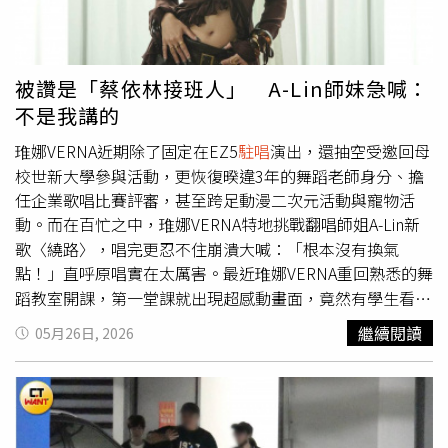
協助，以及許多演藝圈好友持續給予支持。他透露，蕭敬騰
曾邀請他到公司春酒演出，而康康、江蕙與費玉清等人也都
會定期關心近況，「費玉清每年過年都會叫助理來看我」。
被讚是「蔡依林接班人」 A-Lin師妹急喊：
不是我講的
琟娜VERNA近期除了固定在EZ5
駐唱
演出，還抽空受邀回母
校世新大學參與活動，更恢復暌違3年的舞蹈老師身分、擔
任企業歌唱比賽評審，甚至跨足動漫二次元活動與寵物活
動。而在百忙之中，琟娜VERNA特地挑戰翻唱師姐A-Lin新
歌〈繞路〉，唱完更忍不住崩潰大喊：「根本沒有換氣
點！」直呼原唱實在太厲害。最近琟娜VERNA重回熟悉的舞
蹈教室開課，第一堂課就出現超感動畫面，竟然有學生看到
她直接當場落淚，原來這位年輕媽媽上過她的課，甚至在她
繼續閱讀
05月26日, 2026
沒有開課期間生了第二胎，如今終於能重新回到舞蹈教室，
也讓對方情緒瞬間潰堤，因為這位學生總覺得老師發片，自
己卻因照顧家庭無法親自到場支持，覺得滿難過的，讓琟娜
VERNA一聽趕緊安慰她，「其實妳在社群各種留言和支持我
都有看到喔，一直給我很大的鼓舞！」琟娜VERNA翻唱師姐