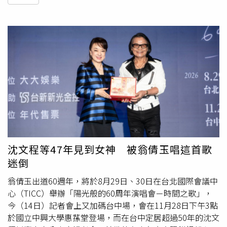
沈文程等47年見到女神 被翁倩玉唱這首歌
迷倒
翁倩玉出道60週年，將於8月29日、30日在台北國際會議中
心（TICC）舉辦「陽光般的60周年演唱會－時間之歌」，
今（14日）記者會上又加碼台中場，會在11月28日下午3點
於國立中興大學惠蓀堂登場，而在台中定居超過50年的沈文