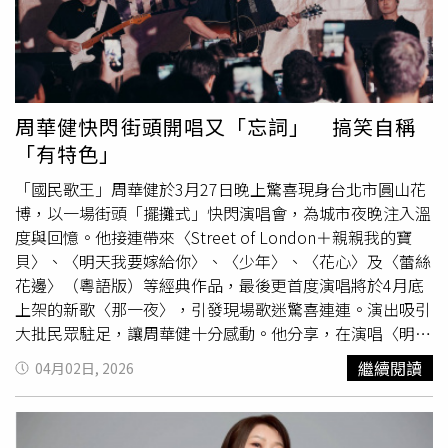
喪。」頓時陷入自我懷疑的他還因此導致憂鬱症復發，除了
看醫生吃藥，並正視自己情緒問題，靠著創作抒發排解負面
能量，因而漸漸排除心魔、走出陰霾。沒想到原本計劃去年
底發片的吳是閎，竟因打籃球導致膝蓋韌帶半月板斷裂，在
醫院躺了好幾個月靠著家人幫忙及休息復健半年後終於痊
周華健快閃街頭開唱又「忘詞」 搞笑自稱
癒。這一波三折的遭遇雖讓吳是閎有些灰心，但卻也因此讓
「有特色」
他在面對逆境時學習到「轉念」的心態，「那段時間靠著爸
爸照顧還接送我去拄著拐杖
駐唱
，間接多了跟家人相處的機
「國民歌王」周華健於3月27日晚上驚喜現身台北市圓山花
會，此外，還趁著在家休息時寫了快 12首歌，也順便趁空
博，以一場街頭「擺攤式」快閃演唱會，為城市夜晚注入溫
檔練吉他，多了很多磨練音樂的機會，算是意外的收穫。」
度與回憶。他接連帶來〈Street of London＋親親我的寶
吳是閎的奶奶是支持他堅持下去的動力。（圖／走音佬音樂
貝〉、〈明天我要嫁給你〉、〈少年〉、〈花心〉及〈蕾絲
工作室提供）出道以來一路走得跌跌撞撞吳是閎仍堅持音樂
花邊〉（粵語版）等經典作品，最後更首度演唱將於4月底
夢的最大動力，其實正是過世奶奶過往的溫暖鼓勵，「奶奶
上架的新歌〈那一夜〉，引發現場歌迷驚喜連連。演出吸引
在過世前抓著我的手說『你要身體健康快樂』這句話一直放
大批民眾駐足，讓周華健十分感動。他分享，在演唱〈明天
在我心裡。」靠著奶奶一句話支撐過每個想放棄念頭的吳是
我要嫁給你〉時，竟有大量男歌迷齊聲合唱，畫面逗趣又溫
繼續閱讀
04月02日, 2026
閎，特別把前陣子發行的抒情單曲〈有些話來不及說〉獻給
馨；更有許多歌迷帶著孩子到場，見證橫跨世代的音樂記
天上的奶奶，這首乍聽是深情旋律的分手情歌背後藏著他對
憶。周華健感性表示：「有些歌的年紀比你的小孩還大。」
奶奶思念的「洋蔥」。吳是閎透露：「這首歌原本寫的是我
並向一路支持的「老友記」喊話，希望未來仍能透過不同形