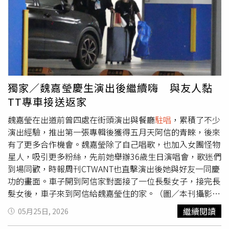
A-Lin的新歌。（圖／谷優娛樂提供）而琟娜VERNA翻唱A-
Lin新歌〈繞路〉也掀起超高討論度，但她坦言其實影片發
布前焦慮到不行，「那天其實收工回家已經超累，但因為妝
髮都還很完整，我就覺得不能浪費。」結果當天她乾脆「直
接現場來」，一邊練一邊錄，「應該10個take以內吧，最後
選了一個我覺得最自然的版本。」但她也坦言這首歌登上本
年度遇過最難唱的歌曲，「它的旋律真的上山下海，然後又
獨家／魏嘉瑩慶生演出後繼續嗨 與友人黏
幾乎不給你喘氣空間，一句都要唱超久才能換氣，我唱到後
TT專車接送返家
面真的有種快不能呼吸的感覺。」此外，還有不少人留言稱
魏嘉瑩在出道前曾四處在街頭演出與餐廳
駐唱
，累積了不少
琟娜VERNA是「蔡依林接班人」，讓她忍不住笑喊：「這真
演出經驗，推出第一張專輯後獲得五月天阿信的青睞，後來
的不是我自己講的喔！」她坦言只要是新生代唱跳女歌手，
有了更多合作機會。魏嘉瑩除了自己唱歌，也加入女團怪物
好像都很容易被貼上「蔡依林接班人」標籤，但她認為沒有
星人，吸引更多粉絲，先前她舉辦36歲生日演唱會，歌迷們
人能取代蔡依林的地位，「對我們來說這絕對是稱讚，但每
到場同歡，時報周刊CTWANT也直擊演出後她與好友一同慶
個人還是有自己的特色跟想呈現的作品。」
功的畫面。車子開到阿信家對面接了一位長髮女子，接完長
髮女後，車子來到阿信給魏嘉瑩住的家。（圖／本刊攝影
組）5月15日深夜10點45分，結束連續2天的演唱會慶生
繼續閱讀
05月25日, 2026
場，魏嘉瑩與2名同事同車離開會場，11點43分，車子開到