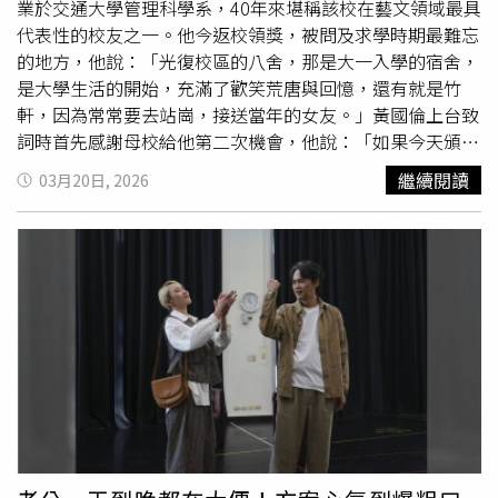
都很想，那是一個非常夢幻的場地。」此外，李千娜當天心
業於交通大學管理科學系，40年來堪稱該校在藝文領域最具
情相當激動，胡瓜透露她整晚不斷道謝，還分享有馬來西亞
代表性的校友之一。他今返校領獎，被問及求學時期最難忘
粉絲留言支持並捐出1萬元，讓她深受感動；康康則搞笑補
的地方，他說：「光復校區的八舍，那是大一入學的宿舍，
一句「有轉1萬給她喔」，再度逗樂全場。胡瓜透露當初跟
是大學生活的開始，充滿了歡笑荒唐與回憶，還有就是竹
Summer聯絡，對方一口就答應邀約。（圖／蘇聖倫攝）
軒，因為常常要去站崗，接送當年的女友。」黃國倫上台致
詞時首先感謝母校給他第二次機會，他說：「如果今天頒的
是傑出在校學生，我大概完全沒有機會。因為當年我在校念
繼續閱讀
03月20日, 2026
書時還蠻混的，而且身為畢聯會主席，我竟然不可原諒地睡
過了頭，錯過了畢業典禮。」糗的是，當時的女友帶著家長
來見證他的榮耀時刻，卻發生他沒現身的慘案。他繼續說：
「還好，大學只有四年，校友卻是一輩子，所以我有了第二
次機會，畢業四十年後，能站在這裡領取傑出校友，對我而
言，彌足珍貴。」黃國倫的太太寇乃馨是台大畢業，其實他
當年的分數也能上台大，但他選了交大，是為了不讓父母失
望去念理工；他記得開學第一天，發現一向缺少女生的交
大，他們班上竟有二十幾位女同學，「我就知道我選對
了！」說到此，他突然想起寇乃馨還在台下，趕緊說：「交
大跟乃馨，都是我的第一志願。」黃國倫領獎時，寇乃馨全
程蹲跪在台前幫忙拍短影片，令全場學長們看了都很羨慕感