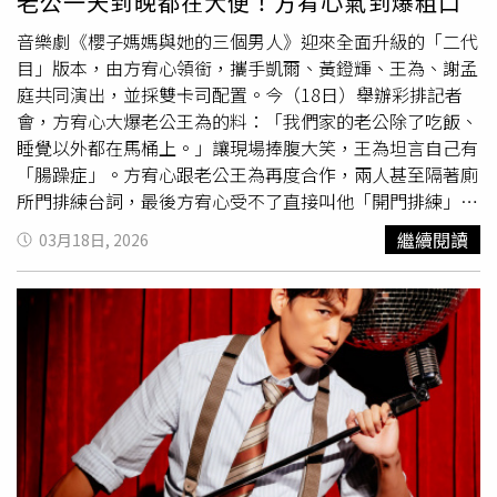
老公一天到晚都在大便！方宥心氣到爆粗口
動，黃國倫開玩笑說：「我雖沒選讀台大，但我征服了台
音樂劇《櫻子媽媽與她的三個男人》迎來全面升級的「二代
大，娶到了台大校花寇乃馨，何德何能還讓一位女明星跪在
目」版本，由方宥心領銜，攜手凱爾、黃鐙輝、王為、謝孟
台前為我當拍攝手。」接著他求生欲很低的說：「乃馨，平
庭共同演出，並採雙卡司配置。今（18日）舉辦彩排記者
身。」黃國倫在交大的四年，開了個人畫展、開始創作寫
會，方宥心大爆老公王為的料：「我們家的老公除了吃飯、
歌、在民歌餐廳
駐唱
、並且參加台視大學城比賽拿到冠軍，
睡覺以外都在馬桶上。」讓現場捧腹大笑，王為坦言自己有
還修了寶貴的戀愛學分；他感謝交大給予他愛與夢想的開
「腸躁症」。方宥心跟老公王為再度合作，兩人甚至隔著廁
始，是他信仰與音樂之路的起點。因此致詞最後，他特別用
所門排練台詞，最後方宥心受不了直接叫他「開門排練」。
我超越的一段歌詞來自我勉勵自我：「仁者悲憫的心腸，智
方宥心講到激動之處，還忍不住爆粗口，「他X的一天到晚
者卓絕的眼光，勇者不畏懼風霜，愛與承擔的肩膀。」黃國
繼續閱讀
03月18日, 2026
在廁所。」她還提到，有次自己鬧肚子不舒服，王為卻在廁
倫希望用一生，去實踐這幾句話。黃國倫在校期間開啟他的
所裡遲遲不出來，氣得她直接在社群發文抱怨，沒想到引起
音樂之路。（圖／寇乃馨提供）
許多網友共鳴，原來大家的老公都有愛大便的問題，讓她直
呼很想要有自己的廁所。方宥心飾演「櫻子媽媽」，為了詮
釋日式酒店小姐，方宥心特別前往實地參訪，更穿上媽媽桑
出借的專業旗袍。她驚呼：「第一次穿這麼合身，開衩快到
腰了！」為了維持儀態且不走光，她必須全程動用核心肌
群，讓一旁的王為也笑說：「很少見到太太這麼不一樣的一
面。」凱爾、方宥心、黃鐙輝、藝術總監王希文、王為一同
出席彩排記者會。（圖／瘋戲樂工作室提供）正式跨足音樂