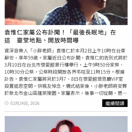
角演繹櫻子媽媽30年的歲月。（圖／瘋戲樂工作室提供）首
次加入音樂劇《櫻子媽媽與她的三個男人》的黃鐙輝，在劇
中一口氣挑戰三個角色，包括
駐唱
歌手、黑道小弟以及日本
客人。他笑說自己多年來其實一直對外釋出「我是歌手」的
訊號，如今終於被劇組接收到，「能夠在舞台上唱歌、完成
袁惟仁家屬公布訃聞！「最後長眠地」在
夢想，當然要接下這個演出。」對於一人分飾三角的表演挑
這 靈堂地點、開放時間曝
戰，黃鐙輝表示每個角色都有不同的表演方式，其中最困難
的是飾演日本客人，因為必須練習帶有日本語感的國語口
資深音樂人「小胖老師」袁惟仁於本月2日上午10時在台東
音。他也透露自己其實看過許富凱演出的版本，一開始難免
辭世，享年59歲。家屬近日公布訃聞，袁惟仁的告別式將於
感受到來自「金曲歌王」的壓力，不過主創團隊也不斷灌輸
3月10日在台北市懷愛館景行樓舉行，上午9時50分家祭、
他心靈雞湯，表示他本身就是一位具有音樂天份的演員，只
10時30分公祭，公祭時段開放各界弔唁至11時15分。根據
要順著角色出發，自然能將歌曲詮釋得動人。王為與方宥心
訃告，袁惟仁家屬將另於3月7、8日在懷愛館懷恩廳VIP室
這對夫妻檔再次合作，平常會把排練延伸到生活之中。王為
設置追思空間，供親友悼念。儀式結束後，小胖老師將安葬
笑說，宥心是遇到問題就想立刻解決的個性，因此有時候他
於新北市金山區蓬萊陵園。家屬表示，後事一切從簡，懇辭
正在洗澡或上廁所，她也會突然衝進來討論劇本，「聊著聊
奠儀與花籃，盼外界以祝福與思念送別。袁惟仁1986年以
繼續閱讀
02月24日, 2026
著就開始排戲」。他也分享，在櫻子的人生中，每個遇到的
雙人組合「凡人二重唱」開始於民歌餐廳
駐唱
，1991年推
人都為她留下不同的顏色，而這些顏色會在歌聲裡慢慢讓觀
出第一張專輯《杜鵑鳥的黃昏》，入圍第4屆金曲獎最佳演
眾感受到人生。音樂劇《櫻子媽媽與她的三個男人》將於
唱組獎，之後的數張專輯均獲得外界肯定。1996年，袁惟
2026年4月3日至4月12日於臺北表演藝術中心演出，共計
仁進入上華唱片製作部，陸續擔任S.H.E、動力火車、齊