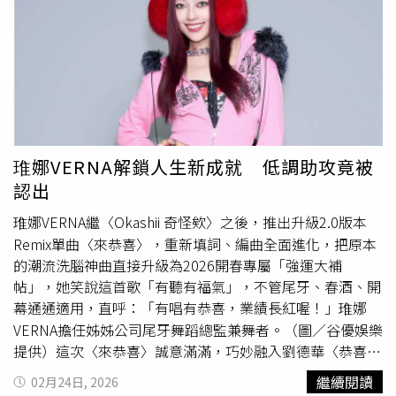
10場，購票請洽OPENTIX。更多演出資訊請關注瘋戲樂工
秦、迪克牛仔、熊天平、許美靜等歌手的專輯製作人。
作室官方社群平台。音樂劇《櫻子媽媽與他的三個男人》四
1998年，袁惟仁為歌手那英寫下《征服》和《夢醒了》，
月重磅登場。（圖／瘋戲樂工作室提供）
其中《征服》入圍第10屆金曲獎最佳作詞和最佳作曲人獎。
同年10月，他與多位創作人一起推出《亞洲創作人原音大
碟》，其演唱個人作品《征服》，獲中華音樂人交流協會選
為當月最佳單曲。2007年，袁惟仁擔任中視選秀節目《超
級星光大道》評審，其犀利又不失溫暖的講評風格深受觀眾
喜愛，被親切暱稱為「小胖老師」，再度迎來事業另一波高
琟娜VERNA解鎖人生新成就 低調助攻竟被
峰。2018年10月17日，袁惟仁在上海意外跌倒，頭部受傷
認出
引發腦溢血，緊急送往上海瑞金醫院治療，同時被檢查出腦
部有良性腫瘤。同年12月下旬，袁惟仁清醒後離開上海，返
琟娜VERNA繼〈Okashii 奇怪欸〉之後，推出升級2.0版本
回台灣繼續治療，不料他於2020年10月又在台東老家不慎
Remix單曲〈來恭喜〉，重新填詞、編曲全面進化，把原本
跌倒，經搶救後撿回一命，但也被醫生判定為無意識的植物
的潮流洗腦神曲直接升級為2026開春專屬「強運大補
人狀態，之後便長期臥床，直到今年2月病逝，為這個世界
帖」，她笑說這首歌「有聽有福氣」，不管尾牙、春酒、開
留下無數動人旋律。
幕通通適用，直呼：「有唱有恭喜，業績長紅喔！」琟娜
VERNA擔任姊姊公司尾牙舞蹈總監兼舞者。（圖／谷優娛樂
提供）這次〈來恭喜〉誠意滿滿，巧妙融入劉德華〈恭喜發
財〉、中國娃娃〈單眼皮女生〉元素，更向偶像郭富城〈對
繼續閱讀
02月24日, 2026
你愛不完〉致敬，濃濃華語流行DNA混搭電音節奏，果然在