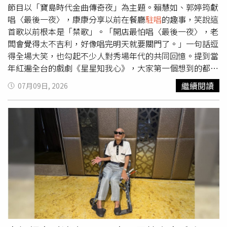
越好笑。」翁倩玉演唱會台中場門票已於年代售票系統及全
節目以「寶島時代金曲傳奇夜」為主題。賴慧如、郭婷筠獻
台便利商店開賣。
唱〈最後一夜〉，康康分享以前在餐廳
駐唱
的趣事，笑說這
首歌以前根本是「禁歌」。「開店最怕唱〈最後一夜〉，老
闆會覺得太不吉利，好像唱完明天就要關門了。」一句話逗
得全場大笑，也勾起不少人對秀場年代的共同回憶。提到當
年紅遍全台的戲劇《星星知我心》，大家第一個想到的都是
劇中賺人熱淚的五個孩子，沒想到康康卻突然把話題扯到
繼續閱讀
07月09日, 2026
《科學小飛俠》，還一本正經地唸出「鐵雄、大雄、珍珍、
阿丁」，超展開的聯想讓大家笑到不行。而許志豪、李子森
深情合唱〈深秋〉，獲得評審一致稱讚，康康更忍不住誇許
志豪：「你真的生錯時代了，如果生在謝雷、孫情、青山那
個年代，一定會更紅。」話才說完，又補上一句：「也不用
像現在還來主持節目。」讓許志豪哭笑不得。金曲歌王施文
彬再登節目。（圖／中視提供）來到「90年代金曲龍虎榜神
曲」單元，許志豪也分享小時候的回憶，因為家裡開唱片
行，每到排行榜票選時，當年都要號召大家，把報紙上的選
票一張張剪下來、寄回去投票，就希望支持喜歡的歌手。當
年的總票數動輒突破百萬票，也讓大家驚呼，那個年代的歌
迷真的很瘋狂。製作單位更發揮「考古精神」，翻出當年的