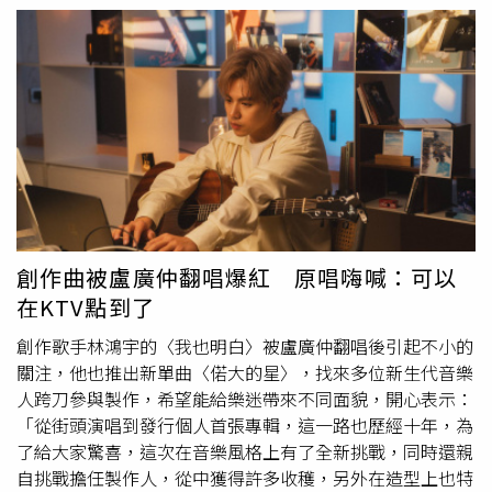
阿信位於台北市小巨蛋對面的家前路邊停車，接了一名長髮
女子上車。3分鐘後，車子開進遼寧街夜市附近阿信的另一
個家，這邊是阿信給魏嘉瑩住的地方。魏嘉瑩與好友們步行
到慶功宴會場。（圖／本刊攝影組）女生Kiki及其合作夥伴
阿翔也出現在魏嘉瑩的慶功宴。（圖／本刊攝影組）魏嘉瑩
坐在那名長髮女子身旁。（圖／本刊攝影組）5分鐘，4人出
門，步行到夜市的海產店，一名穿著藍色上衣的短髮女子到
巷口迎接4人，大夥兒一起走進海產店。而店內已經坐滿了
這2天演唱會的工作人員，看來是演唱會的慶功宴，擔任演
唱會嘉賓的「那個女生Kiki」及其合作夥伴阿翔也是座上
賓。用餐期間，長髮女一直坐在魏嘉瑩右手邊，2人並肩而
創作曲被盧廣仲翻唱爆紅 原唱嗨喊：可以
坐。慶功宴結束後，司機將魏嘉瑩與友人們送回住處的停車
在KTV點到了
場。（圖／本刊攝影組）次日凌晨1點出頭，工作人員們陸
陸續續離開，當晚負責開車的司機也將車子停到餐廳門口。
創作歌手林鴻宇的〈我也明白〉被盧廣仲翻唱後引起不小的
1點半左右，送別那個女生Kiki及阿翔，魏嘉瑩、長髮女及藍
關注，他也推出新單曲〈偌大的星〉，找來多位新生代音樂
上衣的短髮女一起上車，車子直接開回到魏嘉瑩住處停車
人跨刀參與製作，希望能給樂迷帶來不同面貌，開心表示：
場，放3人下車後，司機將車開到其他地方停放，接著獨自
「從街頭演唱到發行個人首張專輯，這一路也歷經十年，為
步行離開。魏嘉瑩邀請好久不見的元若藍擔任嘉賓。（圖／
了給大家驚喜，這次在音樂風格上有了全新挑戰，同時還親
相映音樂提供）魏嘉瑩先前展開《我要把眼淚當汽水》巡迴
自挑戰擔任製作人，從中獲得許多收穫，另外在造型上也特