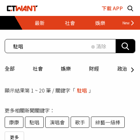
跳至主要內容區塊
下載 APP
最新
社會
娛樂
財經
⊗ 清除
全部
社會
娛樂
財經
政治
顯示結果第 1 ~ 20 筆 / 關鍵字「
駐唱
」
更多相關新聞關鍵字：
康康
駐唱
演唱會
歌手
綜藝一級棒
更多