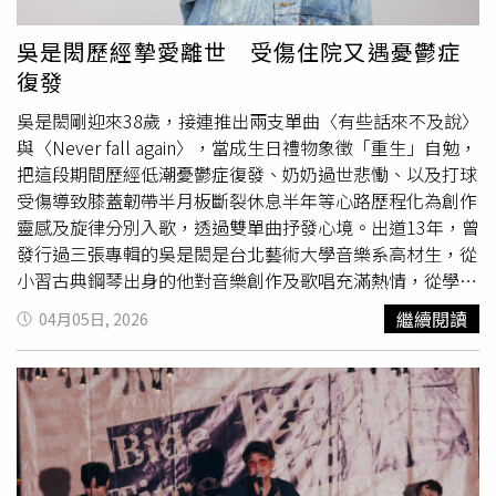
〈若是我回頭來牽你的手〉、〈無字的情批〉等台語創作。
他動情表示：「因為你們的舊情綿綿，所以我們才會在18年
吳是閎歷經摯愛離世 受傷住院又遇憂鬱症
後的今天再相聚，謝謝你們的長情！」此外，他也大膽改編
復發
曲風，將〈愛我〉轉為Bossa Nova風格，為〈下沙〉注入
更鮮明節奏，讓情歌展現出從容與釋懷的新樣貌。快歌橋段
吳是閎剛迎來38歲，接連推出兩支單曲〈有些話來不及說〉
〈音樂男〉、〈謎語〉、〈風雨中的朋友〉更走下觀眾席繞
與〈Never fall again〉，當成生日禮物象徵「重生」自勉，
場，炒熱全場氣氛。出道超過30年的游鴻明，從民歌西餐廳
把這段期間歷經低潮憂鬱症復發、奶奶過世悲慟、以及打球
駐唱
一路走來，累積深厚音樂底蘊。演唱會中特別播放回憶
受傷導致膝蓋韌帶半月板斷裂休息半年等心路歷程化為創作
VCR，透過照片與口白帶領觀眾穿越時空，與年輕的自己重
靈感及旋律分別入歌，透過雙單曲抒發心境。出道13年，曾
逢。隨後他演唱〈給你們〉時透露：「這首歌的原唱，有8
發行過三張專輯的吳是閎是台北藝術大學音樂系高材生，從
年沒有唱歌了。」話音未落，重量級嘉賓張宇背對觀眾驚喜
小習古典鋼琴出身的他對音樂創作及歌唱充滿熱情，從學生
現身，全場尖叫聲四起。兩人自民歌西餐廳時期結識，多年
時期就在網路發表創作及參與LIVE HOUSE演唱來豐富舞台
繼續閱讀
04月05日, 2026
未合體依舊默契十足。游鴻明坦言，原本抱著可能被拒絕的
經驗，在畢業退伍後決心走歌手條路的他從街頭藝人做起，
心情邀請張宇，感謝他答應站上舞台，「我相信他也是敵不
當時結識陳零九並一起組團走唱，累積許多死忠粉絲，還因
過對大家的想念。」張宇隨後獨唱〈雨一直下〉，讓全場沉
此獲得經紀約而正式出道發片。吳是閎歷經憂鬱症復發及打
浸在經典旋律之中，氣氛動人。演唱會開場游鴻明身穿紅色
球受傷。（圖／走音佬音樂工作室提供）提及這幾年的音樂
西裝自升降舞台霸氣登場。（圖／蘇聖倫攝）
之路的歷程，吳是閎坦言三年前在個人生日音樂會結束後陷
入創作瓶頸及人生低潮，「當時總擔心寫不出好聽的歌，也
覺得自己人氣下滑，沒達成當初該有的理想目標，讓我很沮