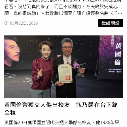
看看，沒想到真的來了，而且不談酬勞，今天終於完成心
願，真的很感動」。蕭敬騰以鋼琴自彈自唱經典名曲〈千言
萬語〉揭開序幕，這首跨世代金曲引發全場共鳴；接著演唱
繼續閱讀
03月22日, 2026
江蕙的〈無言花〉，再度掀起大合唱。他透露選歌過程相當
「曲折」，笑說：「瓜哥一直提醒我要挑長輩熟悉的歌，所
以原本準備的幾乎都是經典翻唱，後來又希望我能唱自己的
歌，希望今天大家都喜歡。」也透露自己等等就要飛西班牙
錄真人秀。胡瓜則笑說：「剛剛在台上那麼嗨，原來是彌留
狀態！」一旁的康康也幽默補刀：「還是不要太紅，太紅都
不能睡覺。」演唱會壓軸嘉賓蕭敬騰特地從重慶趕回台灣開
唱，力挺胡瓜《鑽石舞台之夜》。（圖／蘇聖倫攝）談到演
出內容，胡瓜指出，特別與團隊針對年長觀眾喜好設計歌
單，加上蕭敬騰過去有
駐唱
經驗，更能精準掌握現場氣氛。
康康則笑說原本以為蕭敬騰只會唱歌，「沒想到也這麼會搞
笑」，還自嘲不敢在台上合唱，「他KEY太高，我怕破
黃國倫榮獲交大傑出校友 寇乃馨在台下跪
音」，對此蕭敬騰謙虛回應：「是你KEY高啦！」兩人也在
全程
訪問中合唱康康的歌曲〈或許你是對的〉，互動逗趣十足。
至於是否有機會登上台北大巨蛋開唱，蕭敬騰坦言：「一直
黃國倫20日獲頒國立陽明交通大學傑出校友，他1986年畢