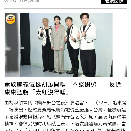
繼續閱讀
03月27日, 2026
支，不僅唱到手發抖、聲音沙啞，更因無法正常飲食飲水，
一度導致膀胱發炎甚至出現血尿。王瑞霞說：「直到身體出
問題，我才擔心會失去歌唱能力。現在領悟到吃飽、睡好、
水喝夠，才是維持狀態的關鍵。」談及秀場往事，王瑞霞感
性分享剛出道時在工地秀
駐唱
，曾收到一位伯伯遞上的200
元紅包。沒想到幾天後，她竟目睹該位伯伯在附近辛苦撿回
收，對方見到她仍親切問候並稱讚其歌藝。王瑞霞至今難忘
那份溫情：「那個紅包金額不大，但對我來說是莫大的鼓
勵，讓我感受到世界的良善。」
蕭敬騰義氣挺胡瓜開唱「不談酬勞」 反遭
康康猛虧「太紅沒得睡」
由胡瓜領軍的《鑽石舞台之夜》演唱會，今（22日）迎來第
二場演出，壓軸嘉賓蕭敬騰特地從重慶趕回台灣，登機前還
不忘發限動與粉絲相約《鑽石舞台之夜》見，展現滿滿敬業
精神。會後受訪時胡瓜感性表示，這次能邀請到蕭敬騰相當
不容易，「他跟我女兒很熟，我跟Summer也熟，試著邀請