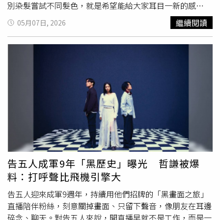
演唱會，自台北起跑，走訪台中、高雄、廣州、成都、北京
別染髮嘗試不同髮色，就是希望能給大家耳目一新的感
等地後，再度回到台北的Zepp New Taipei，恰巧遇上她的
受。」林鴻宇推出新歌〈偌大的星〉。（圖／林鴻宇提供）
繼續閱讀
05月07日, 2026
生日，連續兩天舉辦旗艦慶生場，邀請蔡旻佑、元若藍、一
〈偌大的星〉在去年林鴻宇舉辦的個人北中南專場就搶先首
隻阿圓及那個女生Kiki擔任嘉賓。由於《浪姐7》讓〈心願便
唱，當時就獲得樂迷許多好評，並敲碗希望能趕快正式發
利貼〉翻紅，身為原唱的元若藍久違現身掀起全場尖叫，元
行，林鴻宇也表示每次演出都能激發內心創作動力，因此新
若藍也感性回應：「謝謝大家想起我！」剛好元若藍也是5
歌剛好就在去年演唱會前誕生，他提到：「去年一直想寫一
月壽星，魏嘉瑩貼心送上生日禮物，表示：「聽說你最近有
首歌，送給一路支持我的聽眾，對我來說，唱歌這件事並不
在創作、拍唱歌影片，所以送你手機磁吸支架，這個很實
簡單，很感謝能擁有一群聆聽者的陪伴，因此希望透過新作
用！」希望她可以發更多唱歌的影片。
〈偌大的星〉，讓每個人都能找到屬於自己的那顆星並照亮
自己。」林鴻宇從街頭
駐唱
出身，2016年於Youtube推出
「晚安計劃」翻唱系列影片，用一把木吉他與溫暖樸實嗓
音，重新詮釋許多華語經典之作，進而獲得不少樂迷定期收
聽，更稱讚林鴻宇真誠不做作的歌唱技巧，為熟悉旋律注入
新滋味。該計畫今年邁入十周年，特別於上個月舉辦限定專
告五人成軍9年「黑歷史」曝光 哲謙被爆
場，沒想到立刻秒殺又再度加場，仍是一票難求。除了翻唱
料：打呼聲比飛機引擎大
別人的歌，林鴻宇自己的創作〈我也明白〉也深受盧廣仲團
隊賞識，改編成〈我只怪我自己〉，並收錄於全新翻唱概念
告五人迎來成軍9週年，持續用他們招牌的「黑畫面之旅」
專輯。本身就是「廣仲小隊員」的林鴻宇，對於被喜愛的歌
直播陪伴粉絲，刻意關掉畫面、只留下聲音，像朋友在耳邊
手「翻牌子」感到十分幸運，笑說：「真的很感謝盧廣仲的
碎念、聊天。對告五人來說，開直播早就不是工作，而是一