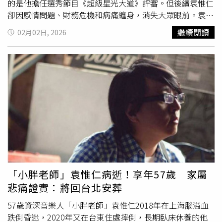
的是他擔任選秀節目《超級星光大道》評審。但後續袁惟仁
卻因感情問題、財務危機和病痛纏身，消失大眾眼前。袁惟
仁與莫凡在1986年組成雙人組合「凡人二重唱」開始到民
繼續閱讀
02月02日, 2026
歌餐廳
駐唱
，1991年他們推出第一張專輯《杜鵑鳥的黃
昏》，入圍第4屆金曲獎最佳演唱組獎；1993年他們以第三
張專輯《大夥聽我唱支歌》，獲得第5屆金曲獎最佳演唱組
獎。同年袁惟仁替天后王菲譜曲〈執迷不悔〉，在港澳打開
知名度。凡人二重唱1994年推出第四張專輯《心甘情
願》，再度獲得第6屆金曲獎最佳演唱組獎；隔年他們推出
第六張專輯《難兄難弟》，但這也成為兩人合作的最後一張
專輯。袁惟仁在1996年開始當製作人，為S.H.E、動力火
車、齊秦等歌手製作專輯，寫下亮眼成績。而袁惟仁在
1998年為天后那英寫的歌曲〈征服〉和〈夢醒了〉，都成
為熱門金曲。除了那英，袁惟仁也製作過不少好歌，包括王
菲的〈旋木〉、陶晶瑩的〈離開我〉和巫啟賢的〈愛情傀
「小胖老師」袁惟仁病逝！享年57歲 家屬
儡〉等。袁惟仁在2000年推出個人同名專輯，一舉入圍第
悲痛證實：將回台北安葬
12屆金曲獎最佳國語男演唱人獎。讓袁惟仁真正被台灣觀眾
認識的契機，就是他在2007年開始擔任選秀節目《超級星
57歲資深音樂人「小胖老師」袁惟仁2018年在上海腦溢血
光大道》評審，還留下經典口頭禪「加油，好嗎？」。之後
跌倒昏迷，2020年又在台東住處摔倒，長期臥床休養的他