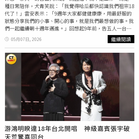
翻唱，把這首歌帶到許多沒想過的地方，甚至還在KTV成功
種日常陪伴，犬青笑說：「我覺得哈瓜都快認識我們祖宗18
上架，現在終於可以點自己的歌來唱了。」林鴻宇也許願希
代了！」雲安表示：「9週年大家都健健康康，用最舒服的
望接下來創作的路途，能有機會透過各種形式跟盧廣仲合
狀態分享我們的小事、開心的事，就是我們最想做的事。我
作，將會是歌唱生涯最大榮幸。
們一起繼續朝十週年邁進。」回想起9年前，告五人一台車
撐起全部生活，三個人擠在車上跑通告、跑演出，累了就直
繼續閱讀
05月07日, 2026
接睡車上，
駐唱
一場只有幾百元的日子也咬牙撐過。走到現
在，飛機變成日常交通工具，跨越時區到全球每個城市，他
們始終記得來自歌迷的一路相伴。9年前的4月29日在小河
岸開唱出發，接著唱進台北小巨蛋、高雄巨蛋，再一路狂奔
到世運主場館，並重返LIVE HOUSE開唱，近距離寵粉演
唱，各城市一站一站解鎖，完成繞行世界兩圈的壯舉。巡演
飛行的日常，當然也累積不少「黑歷史」，犬青爆料飛澳洲
時坐在哲謙旁邊，他的打呼聲直接升級成「機上第二引
擎」，笑說：「我本來以為飛機引擎已經很大聲了，結果他
的打呼聲比引擎還大聲！」雲安直呼：「不要把秘密說出
來！」更好笑的是，哲謙分享還會被自己的打呼聲嚇醒，現
場直接笑翻。長時間巡演在外，除了行李永遠收不完，另一
游鴻明睽違18年台北開唱 神級嘉賓張宇破
個隱形關卡則是回家後的「認親大會」，哲謙說回到家時愛
天荒驚喜同台