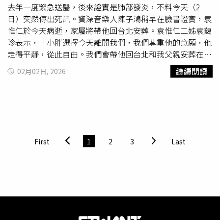
袁惟仁也成為大陸歌唱節目的熱門導師人選，但2018年他
去年一度緊急送醫，後來證實是肺部發炎，不料今天（2
到上海錄製節目《星動亞洲》，意外在飯店摔倒腦溢血，送
日）突然傳出死訊。資深音樂人陳子鴻稍早在臉書證實，袁
醫還發現腦部有腫瘤緊急切除。病倒的袁惟仁也面臨龐大醫
惟仁於今天病逝，家屬將帶他回台北安葬。袁惟仁二姊袁藹
療費，即便當時節目製作方替他繳清醫療費，但在演藝圈人
珍表示，「小胖選擇今天離開我們，我們尊重他的意願，他
緣好的他，陳建寧、王治平、陳子鴻、包小松、薛忠銘、周
走得平靜，從此自由。我們會帶他回台北和我父親安葬在一
治平等30位音樂人、製作人熱心合捐40萬元，盼能雪中送
起，一個有山有水他熟悉的地方。慶幸他留下很多歌曲，想
繼續閱讀
02月02日, 2026
炭。之後張宇還發起「小胖基金」，號召圈內人有錢出錢，
念他時聽，開車時聽，傷心時聽，平靜時聽……他無所不
一起援助袁惟仁後續醫療費用。「小胖基金」是張宇擔心袁
在。謝謝所有幫助、關懷小胖的朋友，他是帶著你們的溫暖
惟仁母親無力負擔龐大的醫療費用，才想到用這個計畫幫
離開的。」據了解，袁惟仁1986年以雙人組合「凡人二重
忙，莫凡、游鴻明和巫啟賢等人紛紛響應，巫啟賢也曾前往
唱」開始於民歌餐廳
駐唱
，1991年推出第一張專輯《杜鵑
台東探視袁惟仁。據悉，這筆基金每月匯4萬元給袁惟仁的
鳥的黃昏》，入圍第4屆金曲獎最佳演唱組獎，之後的數張
家人，分別是看護費及營養金。袁惟仁切除腦瘤後返台回台
專輯均獲得外界肯定。1996年，袁惟仁進入上華唱片製作
First
1
2
3
Last
東老家休養，但2020年在家中跌倒又撞傷頭部，成為植物
部，陸續擔任S.H.E、動力火車、齊秦、迪克牛仔、熊天
人，直到今日被家屬證實死訊，也令昔日許多粉絲很不捨。
平、許美靜等歌手的專輯製作人。1998年，袁惟仁為歌手
那英寫下《征服》和《夢醒了》，其中《征服》入圍第10屆
金曲獎最佳作詞和最佳作曲人獎。同年10月，他與多位創作
人一起推出《亞洲創作人原音大碟》，其演唱個人作品《征
服》，獲中華音樂人交流協會選為當月最佳單曲。2007
年，袁惟仁擔任中視選秀節目《超級星光大道》評審，其犀