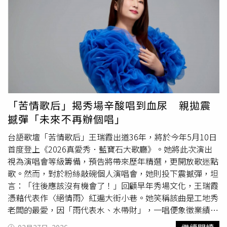
親身失戀的故事，但寫歌當下正逢奶奶病危，當時卡在情傷
式創作與分享，讓音樂成為彼此之間持續連結的橋樑。演出
的他原本想等自己心情平復再去陪奶奶，沒想到卻因此天人
吸引大批民眾駐足，讓周華健十分感動。（圖／滾石提供）
永別，讓我發現連『下次』這個選項都沒了！」經過這段悲
相較3年前於華山Legacy舉辦的「擺攤Bide Time 今夜沒朋
慟遭遇，吳是閎習得時時刻刻都要珍惜身邊愛的人，並適時
友」演出，周華健直言這次「更接近真正的擺攤」。他坦言
說出感謝，適逢清明時節，吳是閎也藉著這首歌向天上的奶
當年因舞台條件不斷「加東加西」，最終規模反而變大，而
奶訴情衷，「雖然我還沒達成我自己想要的理想和目標，但
這回則刻意回歸簡單，雖仍配置keyboard與電吉他，但整
是身為你的長孫，我已經成長為成熟的大人，能夠照顧自
體更輕盈自由。面對街頭演出，他直言「緊張還是會有」，
己，照顧別人，請妳繼續在天上看著我，陪著我，直到有一
甚至現場仍會忘詞，以「啦啦啦」帶過，他笑說：「其實開
天 我會成為讓人值得驕傲的人。」◎勇敢求救並非弱者，
場就先跟大家報備，既然不是大型演唱就可以有點特色，譬
「苦情歌后」揭秀場辛酸唱到血尿 親拋震
您的痛苦有人願意傾聽，請撥打1995◎如果您覺得痛苦、
如可以『忘詞』。」未料遭自家歌迷笑喊：「反正小巨蛋也
撼彈「未來不再辦個唱」
似乎沒有出路，您並不孤單，請撥打1925
會忘詞。」談及為何在大型製作當道的時代，反而選擇回歸
「擺攤」形式，周華健表示，音樂最動人的時刻，往往來自
台語歌壇「苦情歌后」王瑞霞出道36年，將於今年5月10日
最簡單的狀態，「幾個朋友圍在一起，拿起吉他唱首歌，效
首度登上《2026真愛秀．藍寶石大歌廳》。她將此次演出
果反而更好。」他回憶學生時期在餐廳
駐唱
的經驗，認為面
視為演唱會等級籌備，預告將帶來歷年精選，更開放歌迷點
對面演出、甚至能自在犯錯的氛圍，才是最真實的交流。因
歌。然而，對於粉絲敲碗個人演唱會，她則投下震撼彈，坦
此這次刻意降低舞台規模，僅以吉他為核心，搭配簡單編
言：「往後應該沒有機會了！」回顧早年秀場文化，王瑞霞
制，讓觀眾無論是駐足或偶然經過，都能自然參與其中。
憑藉代表作〈絕情雨〉紅遍大街小巷。她笑稱該曲是工地秀
老闆的最愛，因「雨代表水、水帶財」，一唱便象徵業績長
紅。但成名的代價極大，當年她長期奔波各地，身心幾近透