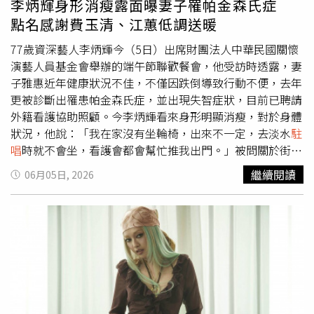
李炳輝身形消瘦露面曝妻子罹帕金森氏症
《金曲龍虎榜》歷史資料，意外發現大來賓施文彬曾在民國
點名感謝費玉清、江蕙低調送暖
84年度拿下全年總排行台語歌曲第一名，昔日輝煌紀錄重見
天日，也讓現場來賓紛紛報以熱烈掌聲，再次見證金曲歌王
77歲資深藝人李炳輝今（5日）出席財團法人中華民國關懷
當年的超高人氣。《綜藝一級棒》每週六晚間8點於中視頻
演藝人員基金會舉辦的端午節聯歡餐會，他受訪時透露，妻
道播出，每週日晚間8點於中天娛樂台播出。
子雅惠近年健康狀況不佳，不僅因跌倒導致行動不便，去年
更被診斷出罹患帕金森氏症，並出現失智症狀，目前已聘請
外籍看護協助照顧。今李炳輝看來身形明顯消瘦，對於身體
狀況，他說：「我在家沒有坐輪椅，出來不一定，去淡水
駐
唱
時就不會坐，看護會都會幫忙推我出門。」被問關於街頭
藝人的收入？他低調不願多談。李炳輝也提到，自己在民國
繼續閱讀
06月05日, 2026
96年10月31日因中風導致行動受限，至今仍有後遺症，不
過平常仍會透過運動維持體能。李炳輝看來身形明顯消瘦。
（圖／華視提供）談到妻子病況，李炳輝透露，雅惠幾年前
跌倒後健康狀況逐漸下滑，除了行動不便外，去年因經常忘
記剛說過的事情，被診斷出患有帕金森氏症，也伴隨輕微失
智症狀，「有些事情講完，都會忘記」，所幸在外界協助
下，目前已聘請外籍看護照料妻子生活起居。李炳輝特別感
謝各界多年來的關心與照顧，包括演藝工會理事長曹雨婷的