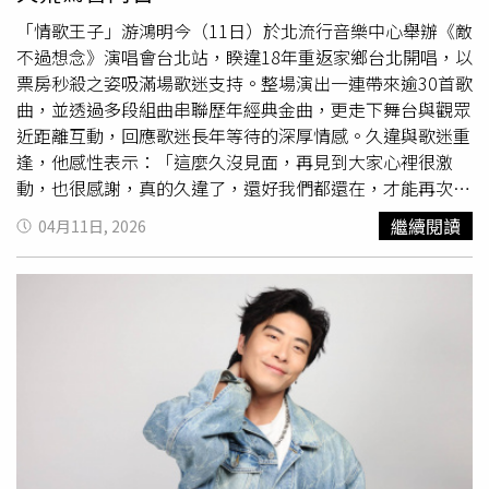
犬「杯麵」看到他時會先愣住，像是在思考：「這個人是
誰？」讓他感到又好氣又好笑。告五人爆料彼此的黑歷史。
「情歌王子」游鴻明今（11日）於北流行音樂中心舉辦《敵
（圖／相信音樂提供）
不過想念》演唱會台北站，睽違18年重返家鄉台北開唱，以
票房秒殺之姿吸滿場歌迷支持。整場演出一連帶來逾30首歌
曲，並透過多段組曲串聯歷年經典金曲，更走下舞台與觀眾
近距離互動，回應歌迷長年等待的深厚情感。久違與歌迷重
逢，他感性表示：「這麼久沒見面，再見到大家心裡很激
動，也很感謝，真的久違了，還好我們都還在，才能再次相
聚。」本次演唱會以「敵不過想念」為題，傳遞「即使四季
繼續閱讀
04月11日, 2026
更迭，我們依舊相聚在此」的信念。舞台設計以「圓」為核
心概念，象徵「緣」、「時間」與「年輪」，層層交疊出彼
此未曾間斷的情感連結。開場以〈孟婆湯〉背景音樂揭開序
幕，搭配多首歌名喚醒歌迷記憶，隨著舞台流轉，他身穿紅
色西裝自升降舞台霸氣登場，接連演唱〈讓我取暖〉、〈七
月一號〉、〈落單的候鳥〉、〈孟婆湯〉等經典歌曲，帶領
全場重溫青春記憶，讓「想念」不再只是回憶。重量級嘉賓
張宇驚喜現身，全場尖叫聲四起。（圖／蘇聖倫攝）睽違18
年再度於台北開唱，游鴻明特別設計多段橋段，不僅帶來多
首國語經典情歌，也演唱〈舊情綿綿〉、〈愛你無條件〉、