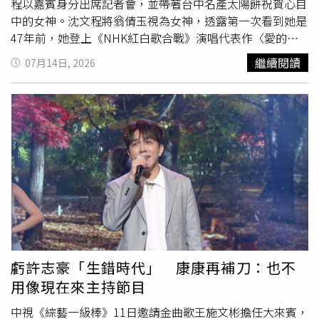
程以嘉賓身分出席記者會，並帶著台中名產太陽餅祝賀心目
中的女神。沈文程將翁倩玉視為女神，透露第一次看到她是
47年前，她登上《NHK紅白歌合戰》演唱代表作〈愛的魅
惑〉，如今終於見到本人，沈文程興奮直呼：「我這輩子第
繼續閱讀
07月14日, 2026
一次跟妳見面，還握到手。」並說當年服役時擔任空軍輪機
士，假日會到西餐廳
駐唱
，〈愛的魅惑〉就是他的拿手歌
曲，笑說：「幫助我賺錢的一首歌，那時候一定會被點
唱。」他也當場唱了幾句，讓翁倩玉相當驚喜。翁倩玉舉辦
出道60週年演唱會。（圖／大大娛樂提供）76歲的翁倩玉
透露原本今年不打算這麼忙，沒想到《陽光女子合唱團》爆
紅，接著又會在台北、東京、台中開唱，問及體力是否能負
荷？她表示：「不會怕，我都會向自己喊話『我可以』。」
72歲的沈文程也是這樣要求自己，「趁還能動，把最好的一
面呈現給大家。」認為70歲後就像夕陽餘暉、彩霞滿天，正
是能發光發熱回饋大家的時候。翁倩玉也說自己的人生沒有
「退休」這個選項，會把演藝工作做到最後一刻，「唱歌我
虧許志豪「生錯時代」 康康再補刀：也不
不曉得，但演戲可以繼續。」自認「很好笑」的她希望接下
用像現在來主持節目
來能挑戰喜劇，並分享與日本喜劇之王志村健合作的往事，
透露對方私下其實很嚴格，「喜劇應該是很認真的，越認真
中視《綜藝一級棒》11日邀請金曲歌王施文彬擔任大來賓，