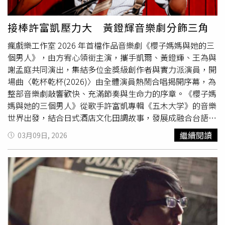
劇的黃鐙輝，在劇中分飾
駐唱
歌手、黑道小弟與日本客人，
為了練習「日系口音國語」下足苦功。王希文盛讚黃鐙輝的
接棒許富凱壓力大 黃鐙輝音樂劇分飾三角
唱功是「本命搖滾天王」，邀觀眾務必進場親自見證。談到
瘋戲樂工作室 2026 年首檔作品音樂劇《櫻子媽媽與她的三
現實生活中的「求生之道」，黃鐙輝幽默表示婚姻維持就是
個男人》，由方宥心領銜主演，攜手凱爾、黃鐙輝、王為與
「隨波逐流與順勢而為」，凡事多替對方想。他更拿丈母娘
謝孟庭共同演出，集結多位金獎級創作者與實力派演員，開
萁媽開玩笑：「如果不站在她的立場思考，我早就打她
場曲〈乾杯乾杯(2026)〉由全體演員熱鬧合唱揭開序幕，為
了！」他透露今年萁媽還向他討要年終獎金，他將其視為
整部音樂劇敲響歡快、充滿節奏與生命力的序章。《櫻子媽
「孝親費」，並笑稱：「要在合理範圍內跟她做一些拉扯，
媽與她的三個男人》從歌手許富凱專輯《五木大学》的音樂
她才不會太過分。」
世界出發，結合日式酒店文化田調故事，發展成融合台語歌
謠與演歌情懷的音樂劇作品，透過歌曲唱出條通夜生活裡的
繼續閱讀
03月09日, 2026
愛、孤單與人生片段。本次演出並採雙卡司配置，4月3日至
5日由凱爾與黃鐙輝登場，4月9日至12日則由王為與謝孟庭
演出。同時全劇由三位演員分飾九個角色，在舞台上快速切
換身分與命運，展現高度表演能量。本次演出也特別規劃
「舞台互動區座位」，部分觀眾將能坐在舞台沙發區近距離
觀看演出，彷彿成為Sakura酒店的一份子，與演員與樂手同
處夜晚之中。《櫻子媽媽與他的三個男人》方宥心擔任女主