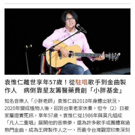
春節期間大放異彩，被不少歌迷封為「最新拜年歌」與「開
工神曲」，洗腦程度直逼無限循環模式。更巧的是，新歌2
月10日發行，竟然剛好對上她的貴人A-Lin〈失戀無罪〉發
行20週年紀念日，琟娜VERNA驚呼：「真的是來恭喜！」
公司也透露並非刻意安排，上架時間早早排定，直到發行前
兩天才發現這個神巧合，笑說「果然不是一家人，不進一家
門」，她更甜喊：「恭喜姐也恭喜自己，以後每年過年都有
一首賀歲歌陪大家。」除了音樂話題滿滿，琟娜VERNA年前
最後一個工作也悄悄解鎖人生新成就，在親姊姊公司尾牙擔
任舞蹈總監兼舞者，還大方把C位讓給姊姊伴舞。原本低調
助攻，沒想到竟被員工認出來，全公司才知道「同事有個明
袁惟仁離世享年57歲！從
駐唱
歌手到金曲製
星妹妹」。她開心表示，去年開始在EZ5與China Pa
駐唱
磨
作人 病倒靠星友籌醫藥費創「小胖基金」
練帶氣氛功力，今年回到姊姊公司明顯「升級有感」，笑
知名音樂人「小胖老師」袁惟仁自2018年身體出狀況，
說：「雖然不是第一次去，但今年真的把學到的東西用上，
2020年變成植物人後，回到台東老家休養，但今（2）日被
也很開心被認出來！」
家屬證實死訊，享年57歲。袁惟仁從1986年與莫凡組成
「凡人二重唱」展開他的音樂夢，還為許多歌手或團體寫過
熱門金曲，成為王牌製作人之一，而最令台灣觀眾印象深刻