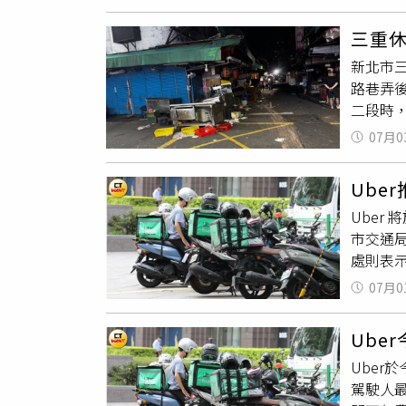
停等紅
角色「
另有2
爭與婚
三重
結不起
看韓國
新北市
費89萬
救了我跟
路巷弄
來不能
企業家。
二段時
金額，
小隊難
約22
件使用
樓梯，
07月0
駛肇事逃
女兒就
外收穫
任。
萬元，
姚淳耀
Ube
以把你
計謀中
Uber
造成二
播出，每
市交通
法官開
步跟播
處則表
瀚草影
20萬元
07月0
模式，
車載客
Ube
眾和駕
Ube
實，會
駕駛人最
既有法