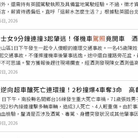
利外，還需持有英國駕駛執照及具備當地駕駛經驗。不過，徵才
而言，薪資待遇偏低，直呼「這薪水怎麼生活？」根據駐英國台北
包括具中華民國國籍，並持有可合法在英國工作與居留的證明文
5日, 2026
。此外，還須具備大學以上學歷、熟悉Windows Office等
駕駛經驗。工作內容則涵蓋行政庶務、人事管理及其他交辦事項
士女9分鐘連撞3起肇逃！僅機車
駕照
竟開車 酒測
、信件收發、接待室值勤，以及支援駕駛等工作，同時負責差勤
鼓山區1日下午發生一起令人傻眼的連環交通事故。一名45歲陳
，該職缺的上班時間為週一至週五上午9時至下午5時，中午休息
3起交通事故，不僅擦撞機車後肇事逃逸，途中還自撞路旁花盆，
於報到1個月內繳交英國及中華民國的無犯罪紀錄證明。相關資訊曝
呼不可思議。警方獲報後趕往現場攔查，經酒測發現陳女酒測值高達
不少網友質疑待遇過低，紛紛留言表示「是在請實習生嗎」、「
通機車
駕照
，竟違規駕駛自小客車，依法遭移送偵辦，並面臨高額
、「這還沒扣稅，在英國怎麼生活」、「乾脆找志工算了」。根據
2日, 2026
分，陳女駕車行經鼓山區明誠三路時，與同向行駛的重型機車發生
資」（NationalLiving Wage）最低時薪為12.71英鎊（
，而是直接加速逃離現場。沒想到逃逸過程中，她疑似因酒後反應
友認為，雖然該職缺薪資高於法定最低工資，但考量工作條件、
翁逆向超車釀死亡連環撞！2秒撞爆4車奪3命 
路與美明路口失控撞上路旁大樓花盆，但仍未停車。更誇張的是，
怕有待商榷。
）日下午，南投縣名間鄉台16線發生重大死亡車禍，71歲張姓
放於路旁的機車，形成短短9分鐘內連續3起事故的誇張紀錄。警
短短2秒內接連撞擊多輛車輛，造成3人死亡、4人輕重傷。由於事
高達1.19毫克，已嚴重超過法定標準，顯示其酒醉程度相當高，
抽血檢驗，釐清是否涉及酒駕、毒駕、身體突發狀況或其他肇事因
女除了酒後駕車外，還涉及肇事逃逸、不依規定處理事故、不依
oyota Wish休旅車，搭載72歲洪姓婦人及一名女乘客，由集
交通違規。依《道路交通管理處罰條例》相關規定，所有違規項目
9日, 2026
，疑為超越前方車輛跨越雙黃線，切回原車道時先擦撞同向白色
時也須承擔刑事責任。
休旅車、小貨車及一輛重型機車，猛烈撞擊造成小貨車翻覆，事