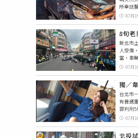
所幸送
婚儀式
撞毀，
認為，
07月1
零，但
駕駛事
液快篩
能重新
8旬老
雄地檢
酒勿開
新北市土
一至二
人受傷
惚、反
當，車
及自身
傷，所
的毒駕
07月1
置，而
可能因
有效期
回的悲
獨／
加安全
台北市
駛人管
有普通
度變慢
罪判刑
關懷長
練習生遭
籲，高
07月1
街買四
維護，
誤催油
北投試