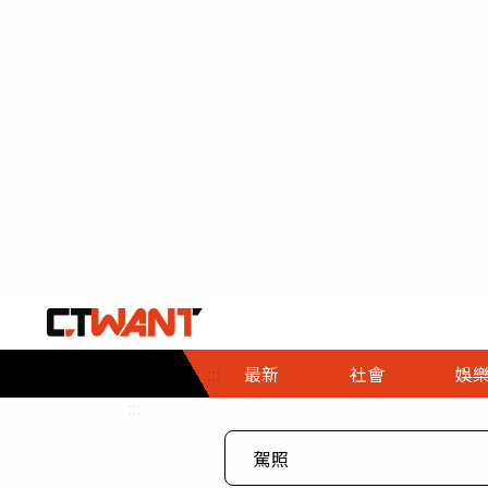
社會首頁
娛樂首頁
財經首頁
政
:::
最新
社會
娛
時事
即時
熱線
:::
直擊
大條
人物
調查
專題
３Ｃ