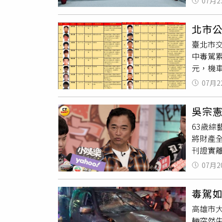
07月2
屆青年
停車、
實用性
而逃逸
北市
措施。
所有用
臺北市交
外，車
中毒駕累
能危及
元，機
危害及
行，移
徐健麟
07月2
本市者
群圖卡
強嚇阻
告內容
吳宗憲
決所）
廟環境
63歲綜
次罰鍰金
謝教育
將財產
元。（
查找毒
刊證實
駕及拒
心轉化
憲「錄
酒次日
賣毒品
07月2
年了，W
◎喝酒
實踐的
人，「
所）
觀察、
毒駕
吳宗憲
高雄市
間，還
輛突然
外，陳