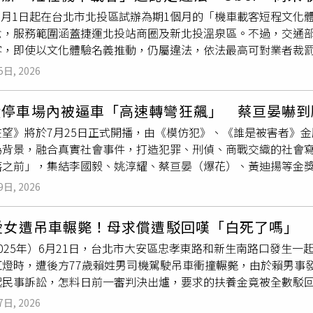
%二度以上燒燙傷、四肢及腹部深二度燒傷約7%、軀幹和下肢三
自7月1日起在台北市北投區試辦為期1個月的「機車載客短程文
侵權行為損害賠償訴訟，北院民庭2025年8月判賠52萬元，北
念，服務範圍涵蓋捷運北投站商圈及新北投溫泉區。不過，交通
承審法官發現王盛晃
駕照
的「持照限制」欄位註記：「限駕輔助
，即使以文化體驗名義推動，仍屬違法，依法最高可對業者裁罰2
裁定再開辯論。王盛晃原本堅持自己沒有過失，直到最後一次開
照
。《中時新聞網》報導，相關機車載客服務上線已半個月，Ube
院查出，王盛晃因左上肢截肢，取得身障資格已超過30年，考取
5日, 2026
應」，但目前尚未收到正式裁罰通知，後續仍將持續與交通部及
製機車，因此法官認定，王盛晃不具備操控一般機車的駕駛技術
服務內容與調整方向。Uber指出，此次試辦的主要目的並非推
為王盛晃在案發後主動向到場員警坦承肇事，符合自首規定，因
毅停車場內被逼車「高速轉彎狂飆」 蔡亘晏嚇到
化，探索台灣未來是否有發展新型交通服務的可能性。業者表示
害名譽、利用權勢猥褻等前案紀錄，量處5個月有期徒刑，可易科
望》將於7月25日正式開播，由《模仿犯》、《誰是被害者》金
務，也可能發展其他更符合需求與法規的新服務模式。據了解，Ub
為背景，融合真實社會事件，打造犯罪、刑偵、商戰交織的社會寫
通部即多次提醒，依現行《公路法》規定，機車不得作為營業載
落之前」，集結李國毅、姚淳耀、蔡亘晏（爆花）、黃迪揚等金
也重申，只要掌握明確違法事證，就會依法開罰。對於外界關注裁
青春與成年雙時空敘事，未開播即引發各界期待。蔡亘晏坦言很
主管機關溝通過程中，已就相關議題進行多次討論，未來將持續
9日, 2026
國毅在劇中飾演不得志但堅守正道的刑警「陳志偉」，挑戰從影
可能性。
車甩尾攻防戲碼，搭配一鏡到底拍攝手法，視覺張力全面升級。
歲愛女遭吊車輾斃！母求償遭駁回嘆「白死了嗎」
持槍、攻堅、防守等一系列特訓，練就矯健身手與精實體魄，他笑
025年）6月21日，台北市大安區忠孝東路和新生南路口發生一
樣。」蔡亘晏則坦言與李國毅拍攝立體停車場逼車戲時壓力爆表
紅燈時，遭後方77歲賴姓男司機駕駛吊車衝撞輾斃，由於賴男事
，要在旋轉式立體停車場快速轉彎飆車，甚至要逼李國毅的車『
起民事訴訟，怎料日前一審判決出爐，要求的扶養金竟被全數駁
拳到肉的近身搏擊戲。（圖／瀚草影視）而姚淳耀在第一季先是
「對啊」，讓蔡女母親相當崩潰。回顧此案，2025年6月21
逆襲上位集團大佬左右手，晉升頂端型男企業家，深不見底的城
7日, 2026