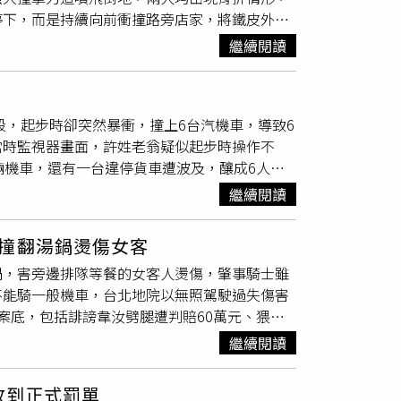
停下，而是持續向前衝撞路旁店家，將鐵皮外牆
人可能利用身分證配偶欄空白對外宣稱單身。她
赴現場處理，初步酒測結果顯示倪男酒精濃度為
「吳宗憲條款」。陳沂也提到，吳宗憲過去無照
繼續閱讀
稱的「喪屍煙彈」，因此立即對倪男進行毒品唾
，當時法規僅限制
駕照
遭吊銷者須待禁考期滿才
並依違反毒品危害防制條例及公共危險罪移送高
入法令。《時報周刊CTWANT》提醒您：喝
元罰鍰外，車輛也被移置保管，
駕照
將面臨吊扣
段，起步時卻突然暴衝，撞上6台汽機車，導致6
受到社會高度關注。由於吸食後可能出現精神恍
當時監視器畫面，許姓老翁疑似起步時操作不
為「喪屍煙彈」。若吸食後仍駕車上路，不僅危
輛機車，還有一台違停貨車遭波及，釀成6人受
只是正常停等紅燈的機車騎士與乘客，卻因他人
也無毒駕情事，全案依交通事故相關規定處
。警方呼籲，毒駕的危險性並不亞於酒駕，甚至
繼續閱讀
制規定為有效期限屆滿3年內要完成換照，但在
駕照
品後絕不可駕駛任何交通工具，以免釀成無法挽
管理要求重新進行體格檢查及認知功能測驗並參
關責任歸屬。
撞翻湯鍋燙傷女客
鑑於邁入高齡化社會，高齡換照新制是全國性駕
鍋，害旁邊排隊等餐的女客人燙傷，肇事騎士雖
體機能改變，包括反應時間的延長、整體動作速
不能騎一般機車，台北地院以無照駕駛過失傷害
及視覺方面的改變等，影響安全駕駛能力。基於
案底，包括誹謗韋汝劈腿遭判賠60萬元、猥褻
解自身身體狀況是否適合駕駛車輛。土城分局呼
下午近5點，王盛晃騎普通重機載小孩去信義區虎林
始駕車上路，同時也提醒駕駛人應注意車輛日常
繼續閱讀
車身往左倒，老闆娘叫他往後退，他扶起機車時
意外發生。
旁邊排隊的7旬老婦軀幹及四肢多處體表面積
收到正式罰單