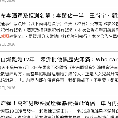
3日, 2026
事務委員會自上任以來積極參與市政，從青年生活、校園學習、
協助傷者並配合警方處理，切勿心存僥倖逃離現場。依《刑法》第
的建議。市府各局處應將青年視為政策合作夥伴，在政策規劃初
，最重可處一年以上、七年以下有期徒刑，切勿因一時逃避責任
公布毒酒駕及拒測名單！毒駕佔一半 王尚宇、顧
針對近期社會關注的毒駕問題，徐健麟指出，毒品唾液快篩制度
路人，遵守交通規則、保持安全車速及不酒後駕車，才能避免憾
通事件裁決所（以下簡稱裁決所）今天（22日）公布第93次公
輛將移置保管，並可能吊扣
駕照
；拒絕檢測者，將處新臺幣18萬
犯者有15名，酒駕及拒測累犯者有15名。本次公告名單罰鍰最
所有用路人的生命安全，市府相關單位應持續強化校園、青年場
車
駕照
註銷5年，罰鍰部分未繳納已移送強制執行。本次公告名單
法律責任的認識。徐健麟副秘書長代表市長黃偉哲主持，督導局處
送金額63萬元。（圖／臺北市交通事件裁決所）裁決所表示，另
也期盼青年委員善用熟悉社群趨勢及同儕語言的優勢，協助市府
2日, 2026
計有吳泓達及翁澤民等2名，裁決所已印製A4彩色照片海報，將
、校園活動及真實案例等貼近青年生活的內容，提高宣導觸及率
民眾酒（毒）駕行為，期望透過社會制約，避免高度酒（毒）駕
踴躍發言回饋，會中林柏源委員公開感謝工務局協助媒合企業投
自爆離婚12年 陳沂批他黑歷史滿滿：Who car
裁決所特別提醒民眾，有酒（毒）駕及拒測等上述違規行為車輛牌
教育；鄭富方委員肯定交通局積極落實公車「指差確認」及車內
藝天王吳宗憲7月18日在馬來西亞舉辦《憲憲同樂會》演唱會時
額加罰9至18萬元；因而肇事致人重傷或死亡，得没入該車輛；年
局長期協助推動青少年生涯探索相關計畫，使本市執行成果獲中
全數留給對方，而當年協助辦理離婚手續的人，正是大女兒吳姍
圖／臺北市交通事件裁決所）上開酒（毒）駕及拒測累犯資料已
煙，結合影像監控危險駕駛。(圖片提供／台南市政府)另外，青
離婚消息：「之前圈內都在傳這件事，我都幾歲了，不重要，都
測累犯公布專區。裁決所呼籲，毒駕零容忍，染毒一次代價一世
為紅藍軍攻防演練，鄭富方更進一步建議「毒駕需要透過科技的
影遲到、不敬業」，遭吳宗憲反嗆造謠、說謊的網紅陳沂，凌晨發
宿醉「不」駕車、席間飲酒「要」找代駕或搭乘大眾運輸，勿心
電子煙，被動式透過監視器方式查找危險駕駛，雙管齊下讓毒駕
0日, 2026
ho cares？」她隨後回顧吳宗憲過往爭議，指出對方當年明
勿開車！飲酒過量，有害健康，未滿18歲請勿飲酒。（圖／臺北
成果。南市府研考會表示，未來市府將持續深化青年公共參與，
哄騙女明星跟他交往依然歷歷在目」，並提及當年遭黃安揭露已
創意與行動力成為政策精進的重要力量，共同打造更安全、友善
如炸彈！高雄男吸喪屍煙彈暴衝撞飛情侶 車內再
在已婚身分曝光後便已離婚，「沒想到拖這麼久」。她進一步翻
大寮區19日凌晨發生一起驚悚毒駕事故，一名36歲倪姓男子駕
涉及無照駕駛、拒絕酒測等爭議。陳沂說自己原以為吳宗憲在已
失控暴衝，直接撞上前方停等紅燈的雙載機車，造成一對情侶遭
沂表示吳宗憲雖然爭議不斷，卻意外促成法律制度修正。她表示