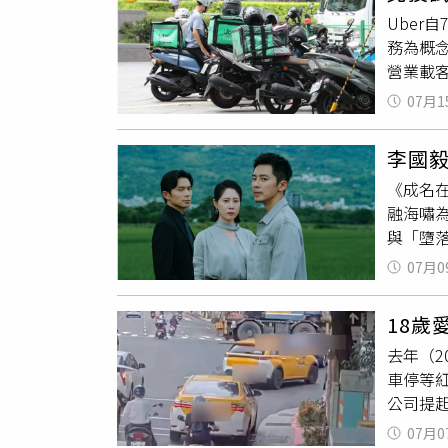
約30
Uber
害與民事
務為概
判，但
營業載客
駕駛，
照及
駕
罪。北
07月1
楚的回
輪的特
式檢討
不過因
李國
交通文
占、妨
《成名在
載客服
融海嘯
當時交
與「墮
市政府
跨度、
但在與
07月0
視）李
發展的
更有飛
18
更接受
去年（2
脫水一
車停等
少開車
公司提
中有拳
官卻冷回
季一路
07月0