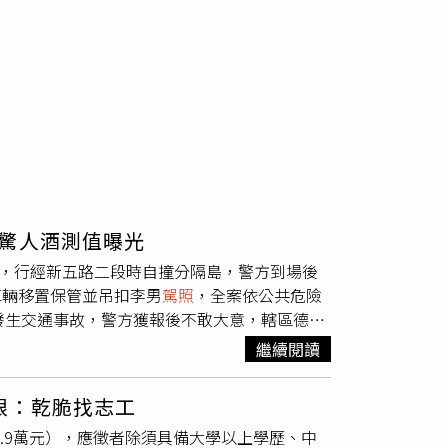
驚人酒測值曝光
路，行經新五路二段時自撞分隔島，警方到場後
車輛移置保管並吊扣李男
駕照
，全案依公共危險
發生交通事故，警方獲報後不敢大意，轄區德音
男當時駕駛聯結車沿著新五路二段由八里方向往
繼續閱讀
路緣受損，所幸整起事故並未造成任何人員傷
違反《道路交通管理處罰條例》第35條規定開單，
眼：乾脆找志工
吊扣其駕駛執照，並於訊後依公共危險罪將其移
9.9萬元），應徵者除須具備大學以上學歷、中