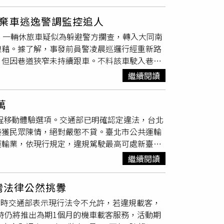
衝撞前方3台機車，導致蔡女連人帶車遭輾過，
婦「魏欣妤」，第一季較為壓抑內斂，在權貴鬥
後4個月，賴阿明就因病離世，因此刑事部分偵
門生存術」。談起為戲驚喜組唱跳女團，蔡亘晏
棄車逃逸警調監控追人
容，法官認定賴阿明應賠償蔡女母親請求的喪葬
「他貼心設計了有記憶點又不會太難的舞步，拯
。一輛休旅車疑似為躲避警方攔查，轉入大同南
養費607萬餘元，法官認為蔡女母親沒有提出「未
人！」姚淳耀在第二季一路逆襲上位，晉升頂端型男
狼藉。據了解，事發前員警凌晨巡邏行經重新路
上蔡女母親已領取700萬元強制險，超出求償
瑟夫收斂喜劇形象，演出與李國毅一同查案的刑警
，但因巷道狹窄未持續跟車。不料該車駛入巷內
向她們致歉，而她也發現賴阿明的吊車相關文
」，喬瑟夫透露拍戲那陣子有電梯不搭，堅持爬
目前正調閱周邊監視器畫面追查。警方表示，駕
上駁回她所提出的撫養金，當她哽咽問法官「我
家門用力推開、作勢舉槍，笑說：「拍完戲的意
繼續閱讀
扣
駕照
1至3個月，另將釐清是否涉及刑事責
嗎？」。蔡女母親表示，她實際上只拿到200
等人也將驚喜現身。《成名在望》講述李國毅、
，法官也只說「你講你的啊，我判我的啊！你可
著營救行動展開，卻一步步深陷歹徒精心佈局的
萬
有一個，就是一審法官判錯了，且在法庭上對我
權力與慾望的試煉就此展開！7月25日起正式
短程移動體驗選項。交通部已明確認定違法，台北
數法官都是認真仔細辦案，但對這份判決內容及
台灣）、Hami Video影劇館+、MyVideo同
接獲民眾陳情，絕對嚴懲不貸。臺北市公共運輸
家屬一個公道。」
接受持槍、攻堅、防守等一系列特訓。（圖／
運輸業，依現行規定，違規駕駛最高可處新臺幣
，市府對任何規避法令、破壞市場秩序之違法營運
繼續閱讀
出，業者曾經向市府探詢，但市府並未同意，機
適當的保險可供投保，若不幸發生事故，乘車民
灣法律公然挑釁
訊息並預作準備，一旦接獲民眾陳情經認定屬
當時交通部表示現行法令不允許，若違規載客，
觸法。謝銘鴻說，跟法務研究過，機車載客違背
午2時仍將推出為期1個月的機車載客服務，活動期
行業就不該大膽嘗試，中央地方採取同樣態度，