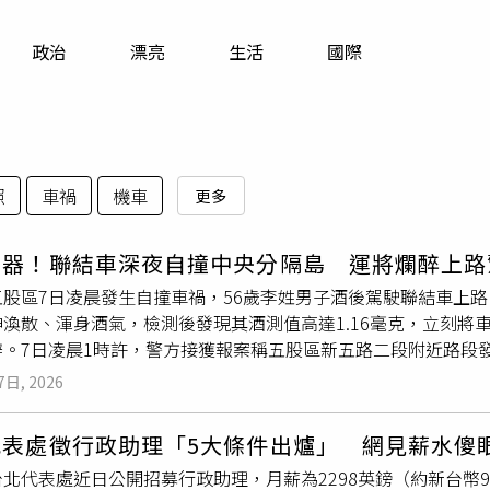
寵物
政治
漂亮
生活
國際
運勢
運動
梅酒
照
車禍
機車
更多
凶器！聯結車深夜自撞中央分隔島 運將爛醉上路
五股區7日凌晨發生自撞車禍，56歲李姓男子酒後駕駛聯結車上
渙散、渾身酒氣，檢測後發現其酒測值高達1.16毫克，立刻將
辦。7日凌晨1時許，警方接獲報案稱五股區新五路二段附近路段
及交通分隊警力，立刻趕赴現場處置並了解狀況。警方調查，李
7日, 2026
向行駛，途中因不明原因自撞分隔島，強大撞擊力道造成車體與
依法對李男實施酒測，發現其酒測值竟高達 1.16 mg/l，依
代表處徵行政助理「5大條件出爐」 網見薪水傻
萬元以上12萬元以下罰鍰外，並執行當場移置保管該聯結車輛及
北代表處近日公開招募行政助理，月薪為2298英鎊（約新台幣
。