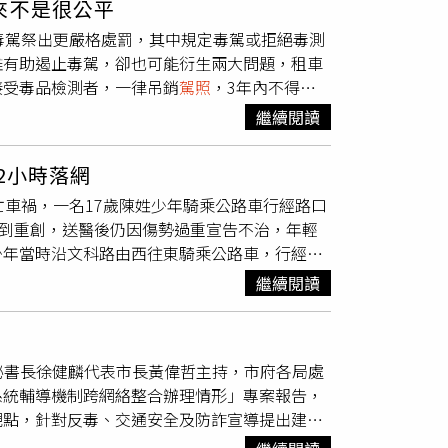
來不是很公平
5人受困，消防人員利用破壞器材搶救，約13分
毒駕祭出更嚴格處罰，其中規定毒駕或拒絕毒測
均傷重失去生命跡象，送醫後仍宣告不治；小貨
雖有助遏止毒駕，卻也可能衍生兩大問題，租車
受輕傷，均送醫治療，暫無生命危險。消防人員破
接受毒品檢測者，一律吊銷
駕照
，3年內不得重
照
，並無無照駕駛情形，但因年逾70歲，不排除
人，均將依法沒入。若毒駕造成他人重傷或死
、毒品反應或其他生理因素。由於事故地點屬下
繼續閱讀
大快人心，也有助於提升毒駕嚇阻效果，但他特
況及駕駛操作等因素，以釐清真正肇事原因。另
會衍生新的爭議。他指出，第一個問題在於租車
車衝進對向車道，引發連環撞擊，驚悚畫面至今
2小時落網
前科，如果承租人租車後吸毒駕駛遭查獲，車輛
亡車禍，一名17歲陳姓少年騎乘公路車行經路口
。此外，林智群也提出另一項疑慮，若車輛遭竊
受到重創，送醫後仍因傷勢過重宣告不治，年輕
認為，車主原本就是竊盜案件的被害人，若最後
少年當時沿文科路由西往東騎乘公路車，行經事
處罰符合社會期待，也有助於維護交通安全，但
血跡斑斑，不僅道路留下大量撞擊痕跡，附近民
延，仍有待後續實務運作與主管機關進一步檢
繼續閱讀
駛並未停車查看傷者狀況，也沒有立即報警協助
血行徑引發社會譁然。警方獲報後立即成立專案
車籍資料，並調閱周邊道路監視器畫面，一步步
副秘書長徐健麟代表市長黃偉哲主持，市府各局處
案說明。經酒測後，陳男呼氣酒精濃度為每公升
系統輔導機制跨網絡整合辦理情形」專案報告，
，加上其
駕照
已遭吊銷，涉嫌無照駕駛，相關違
觀點，針對反毒、交通安全及防詐宣導提出建
及相關公共危險等罪嫌移送雲林地檢署偵辦，後
(圖片提供／台南市政府)市長黃偉哲表示，第4
人一旦發生交通事故，不論事故大小，都應立即