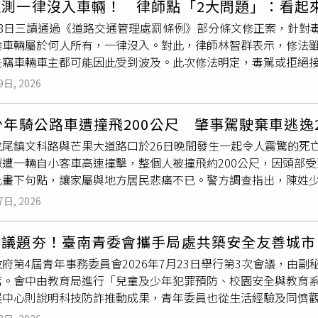
拒測一律沒入車輛！ 律師點「2大問題」：看起
景。南投縣消防局獲報後，立即調派6個分隊趕往救援，現場共有
28日三讀通過《道路交通管理處罰條例》部分條文修正案，針對
傷者全數救出。惟張男、洪姓婦人及小貨車副駕駛53歲廖姓婦人
論車輛屬於何人所有，一律沒入。對此，律師林智群表示，修法
駕駛、Wish後座女乘客及重機騎士受重傷，黑色休旅車駕駛則
失竊車輛車主都可能因此受到波及。此次修法明定，毒駕或拒絕
，救出受困者。（圖／消防局提供）警方表示，張男持有合法
駕
；拒測者最高可處新台幣27萬元罰鍰，且不論車輛所有權屬於何
體不適導致失控，後續將配合檢方抽血檢驗，確認是否涉及酒精
9日, 2026
將終身不得再考領
駕照
。林智群在臉書發文表示，修法方向確實
道，加上案發前曾降雨，路面濕滑，警方也將一併調查車速、路
「不論車輛屬何人所有，一律沒入」這項規定，認為實務上恐怕
的白色休旅車駕駛回憶，遭撞後才剛停靠路邊，回頭就目睹肇事
少年騎公路車遭撞飛200公尺 肇事駕駛棄車逃逸
由於租車公司沒有公權力，也無法查詢承租人是否有吸毒或毒駕
餘悸猶存。
虎尾鎮文科路與芒果大道路口於26日晚間發生一起令人震驚的死
府沒入，業者將承擔難以預防的損失，對租車業者而言並不公平
似遭一輛自小客車高速撞擊，整個人被撞飛約200公尺，因頭部
竊嫌拿來毒駕，依照新法規定，失竊車輛同樣可能遭到沒入。他
此畫下句點，讓家屬與地方居民悲痛不已。警方調查指出，陳姓
失去車輛所有權，恐怕將面臨雙重損失。林智群表示，加重毒駕
準備左轉進入芒果大道時，遭一輛自小客車猛烈撞擊。事故現場
免無辜第三人的財產權受到影響，以及相關配套措施是否足夠周
7日, 2026
也遭血跡噴濺，可見撞擊力道相當驚人。令人憤怒的是，肇事駕
反而將車輛駛離事故現場約350公尺後棄置路邊，隨即逃逸，冷
駕議題夯！臺南青委會攜手局處共築安全友善城市
開追查，由於肇事車輛未懸掛車牌，警方只能透過引擎號碼比對
府第4屆青年事務委員會2026年7月23日舉行第3次會議，由
發經過。經過約2小時積極追查，警方順利查獲43歲陳姓駕駛到
席。會中由教育局進行「兒童及少年犯罪預防、校園安全與教育
毫克，雖未達酒駕公共危險罪的法定標準，但仍有飲酒後駕車情形
展中心則說明科技防詐推動成果，青年委員也從生活經驗及同儕
故責任仍待進一步調查釐清。警方表示，全案目前已依肇事逃逸
委就局處業務及專案報告踴躍回饋，並特別感謝市府團隊的努力。
檢察官釐清事故原因及法律責任。虎尾警分局也再次呼籲，駕駛