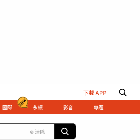
下載 APP
國際
永續
影音
專題
⊗ 清除