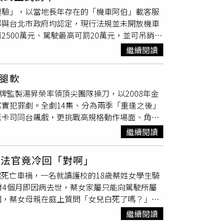
度燒傷。受傷老婦同時對王盛晃提出刑事過失傷
化體驗」，以當地長年存在的「機車阿伯」載客服
院刑庭原本今年2月辯論終結，預定3月26日宣
部與台北市政府均認定，現行法規並未開放機車
後雙輪或三輪機車」，為了釐清案發時是否無照
500萬元、駕駛最高可罰20萬元，並可吊銷牌
庭，得知法官已掌握他可能無照駕駛才改口認
r今（15日）表示，已收到主管機關「明確且清
機車
駕照
時有個附帶條件：限駕輔助雙後輪或三
繼續閱讀
台北市交通局溝通，也會配合行政程序，並滾動
，他是無照駕駛的狀態下肇事，必須加重判刑；
動機車載客合法化，而是希望藉由北投在地既有的
此可以減刑，刑度一加一減，再審酌被告曾有侵
腿軟
，透過文化體驗累積經驗，未來未必會推出機車
罰金15萬元。
牌監製湯昇榮率領頂尖團隊操刀，以2008年金
er早在今年5月便啟動邀請制駕駛預約程序，
實犯罪劇。全劇14集、分為兩季「重逢之後」
客用途，若違規經查證屬實，將依法裁處。台北
獎卡司同台飆戲，更挑戰高規格動作場面、角色
罰進度，Uber表示，目前尚未收到正式罰單，
少開車，拍攝逼車戲時壓力爆表。（圖／瀚草影
與政府保持對話，尋求兼顧法規與創新交通服務
繼續閱讀
最大規模動作戲，不僅有拳拳到肉的近身搏擊，
李國毅特別留起鬍子，塑造角色歷練後的形象，
 法官竟冷回「對啊」
說，每天在烈日下奔跑4、5小時，「拍完都像
起死亡車禍，一名就讀護校的18歲蔡姓女學生騎
，「剛開拍最緊張的就是這場戲，因為我平常很
發4個月即因病去世，蔡女家屬只能向駕駛所屬
倒退嚕』，拍完一下車腿都軟了。」李國毅在劇
回，蔡女母親在庭上質問「女兒白死了嗎？」法
褪去科技新貴光環，成為車廠落魄維修工，第二
日下午2時左右，蔡女在新生南路與忠孝東路交叉口
府更讓昔日摯友李國毅完全無法捉摸，精湛詮釋
繼續閱讀