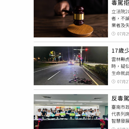
毒駕
電影場
立法院
鐘內將
者，不
車謝姓
業者及
壞車頂
新考照
突發身
07月2
亡，更
坡大彎
別點出
遭擦撞
17歲
業者。
仍讓他
雲林縣
卻遭政
時，疑
後，被
生命就
還因此
故路口
如何避
07月2
宅鐵門
討。
救援，
反毒
小組展
臺南市政
還原案
代表列
0.10
智慧發
規與事
言。青
續將由