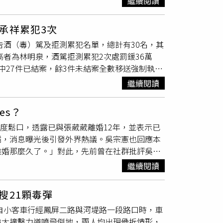
繼續閱讀
數位應用及公共空間等面向，提出許多具創意與
185條之4規定，若因交通事故致人重傷或死亡
期即納入青年觀點，讓青年構想逐步轉化為可行
而付出更沉重的法律代價。這起悲劇也再次提醒
承祥累犯3次
已全面上路，駕駛人快篩呈陽性者，除面臨罰鍰
事再次發生。
告酒（毒）駕及拒測累犯名單，總計有30名，其
元罰鍰並吊銷
駕照
。毒品不只是個人選擇，更可
高者為林明泉，酒駕拒測累犯2次處罰鍰36萬
域及交通安全宣導，提升青年對新興毒品、毒駕
中27件已結案，餘3件未結案全數移送強制執
施政納入青年觀點。(圖片提供／台南市政府)
上月臺北市酒（毒）駕及拒測累犯3次以上設籍
將識毒、拒毒及反毒駕資訊，轉化為短影音、社
繼續閱讀
提供本市各鄰里辦公處及各派出所張貼公布，加
與辨識度。青年委員除就局處業務報告及專案報
累犯者再犯之可能性。（圖／臺北市交通事件裁
入公園生態保育，以及市府相關單位協助推動孔
es？
照一律吊扣2年；累犯者處以高額罰鍰，按前
資訊簡化措施，促進人本交通。施斌惠委員則感
首度鬆口，透露已與張葳葳離婚12年，並表示已
滿十八歲同車乘客同罰最高處罰鍰1萬5,000
央肯定。鄭富方青委關心毒駕，建議以網路爬蟲
儒，消息曝光後引發外界熱議。吳宗憲也回應本
公告於交通局官網酒駕及拒測累犯公布專區及毒
年委員鄭富方提出的資安構想，已由智慧發展中
離婚那麼久了。」對此，先前曾在社群批評吳宗
，毒駕上路害人一生。飲酒「不」開車出門、飲
方式來解決，應該透過主動式爬蟲找尋網路上販
文表示：「吳宗憲現在才出來自爆已經離婚12
存僥倖觸犯法律而受罰，避免意外而遺憾終身。
行為降低。」展現青年意見由會議討論走向政策
繼續閱讀
明已婚、育有4名子女，卻曾在節目中以單身形象示
市交通事件裁決所）（圖／臺北市交通事件裁決
鼓勵青年將生活中發現的問題帶進市府，讓青年
婚身分後，雙方因此決裂。陳沂也說自己原以為
且具韌性的臺南。
搜21顆毒彈
出吳宗憲昔日酒駕事件，稱當時仍在婚姻存續期
駛自小客車行經鳳屏二路與河堤路一段路口時，車
婚身分曝光後便已離婚。（圖／本刊資料照）此
強大撞擊力道噴飛倒地，兩人均出現骨折情形，
，過去民法採「儀式婚」制度，只要舉行公開結