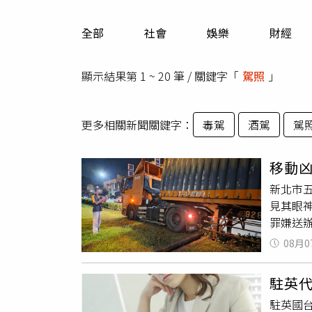
人物
汽車
全部
社會
娛樂
財經
專欄
房產新勢力
顯示結果第 1 ~ 20 筆 / 關鍵字「
駕照
」
更多相關新聞關鍵字：
毒駕
酒駕
駕
移動
新北市
見其眼神
罪嫌送
派出所
08月0
板橋方
亡。警方
駐英
可處3
駐英國台
送偵辦