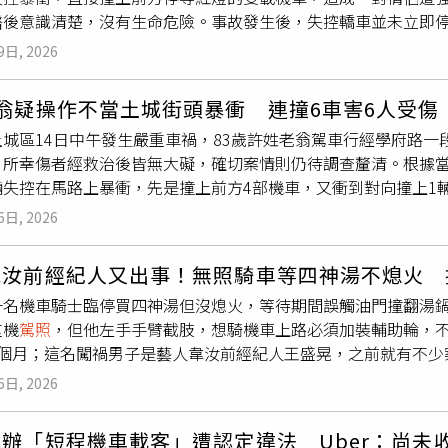
醫後意識清楚，沒有生命危險。事故發生後，失控轎車並未立即
並有兩名以上證人，即具婚姻效力，不必辦理戶籍登記，因此有
幸好當時店內無人，否則後果恐怕更加嚴重。警方獲報後立即趕
後來改採「登記婚」制度，就是為避免類似情況發生，還戲稱是
9日, 2026
員警在車內查獲電子煙及21顆二級毒品依托咪酯煙彈，也就是俗
件，讓《道路交通管理處罰條例》進一步補強相關規範。她表示
，結果呈現陽性反應，確認涉嫌毒駕。警方隨即將他依法逮捕，
考照，卻未針對無照駕駛違規者設立限制，因此後續才將相關規定納
翁疑操作不當土城街頭暴衝 連撞6車害6人受傷
署偵辦，同時依道路交通管理處罰條例開罰，除了最高可處12萬
車！飲酒過量，有害健康，未滿18歲請勿飲酒。
城區14日中午發生嚴重車禍，83歲許姓老翁駕車行經學府路一
年的處分。近年來，依托咪酯因被不法人士摻入電子煙中吸食而
，所幸傷者經救治後皆無大礙，確切案情則仍待調查釐清。根據
應遲鈍、四肢不自主顫抖，甚至短暫失去意識等症狀，因此被稱
輛失控在馬路上暴衝，先是撞上前方4部機車，又衝到對向撞上1
安全，更可能讓其他無辜用路人成為受害者。此次事件中，原本
幸傷者經救治後皆無大礙。警方初步調查，確認老翁酒測值為0，
行為遭受嚴重傷害，也再次凸顯毒品對公共安全造成的巨大威脅
6日, 2026
老翁屬高齡駕駛，查其
駕照
有效期限至2027年8月18日，依新
藥物影響導致更難預測的失控行為。民眾切勿心存僥倖，吸食毒
間內有特定的交通違規或吊扣
駕照
等紀錄，監理單位會進行動態
劇。目前，全案仍待警方進一步調查，以釐清事故發生原因及相
韋汝前經紀人又出事！無照騎車等四神湯不熄火 
教育講習，將另行將相關資料函請監理單位參辦。警方強調，有
一名機車騎士臨停買四神湯但沒熄火，等待期間誤觸油門撞翻湯
理政策之一，以關懷長輩安全為目的，考量身體老化造成某些身
重機
駕照
，但他左手手臂截肢，想騎機車上路必須加裝輔助輪，
、知覺動作表現衰退、認知方面有關注意力及辦識力的改變，以
5個月；這名闖禍男子是藝人韋汝前經紀人王盛晃，之前就有不少
輩行車安全，對於其身心狀況應建立適當的檢測機制，讓長輩瞭
判刑4月，如今黑歷史再添一樁。車禍發生在2024年7月6日
齡者要特別注意安全防衛駕駛觀念，請確認自身健康狀況良好時
6日, 2026
神湯，等店家準備時，他卻讓機車持續發動，先往前撞到湯鍋，
定期檢查車輛機件功能，以確保行車安全。避免因機件故障導致
門導致暴衝，二次衝撞後，湯鍋整個往前倒，熱湯潑灑出來，造成
辦「短程機車載客」遭認定違法 Uber：尚未