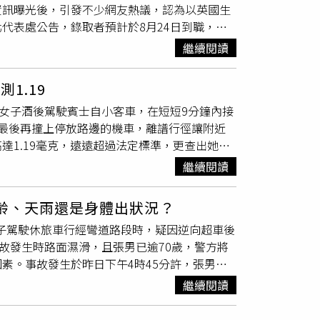
資訊曝光後，引發不少網友熱議，認為以英國生
代表處公告，錄取者預計於8月24日到職，應
件，例如英國護照或居留證，代表處不協助辦理
繼續閱讀
文書軟體操作、中英文流利，以及持有英國
駕照
並具
，包括辦公用品採購、設備與館舍維護、修繕工
1.19
管理、保險及契約更新、資料整理等業務。代表
姓女子酒後駕駛賓士自小客車，在短短9分鐘內接
1小時，不提供遠距工作，錄取後須先試用3個
最後再撞上停放路邊的機車，離譜行徑讓附近
光後引發討論，尤其是每月2298英鎊的薪
1.19毫克，遠遠超過法定標準，更查出她僅
政府帶頭低薪」、「有這些能力的人寧願去其他
罰鍰。警方調查指出，事故發生於當天下午3
英國現行規定，21歲以上勞工適用的法定「國
繼續閱讀
擦撞。然而，她並未依規定停車處理事故，也沒
約新台幣551元）。由於英國近年物價及房租持續上漲，
遲鈍、無法正常操控車輛，於下午4時1分在美
語言能力及專業要求，加上倫敦生活成本高昂，
高齡、天雨還是身體出狀況？
僅過1分鐘，陳女又在美術東四路北向南方向
男子駕駛休旅車行經彎道路段時，疑因逆向超車後
方循線趕到後立即將她攔下，並實施酒測，結果
故發生時路面濕滑，且張男已逾70歲，警方將
依法依公共危險罪移送偵辦。警方進一步清查發
素。事故發生於昨日下午4時45分許，張男駕
規定使用燈光，以及僅持有機車
駕照
卻駕駛小型
集往名間方向行駛，行經台16線濁水路段一處下坡
合併計算，最高可處新台幣18萬6600元罰
繼續閱讀
休旅車左後側，隨即失控衝入對向車道，迎面撞
故現場車體嚴重扭曲、零件散落一地，宛如災難