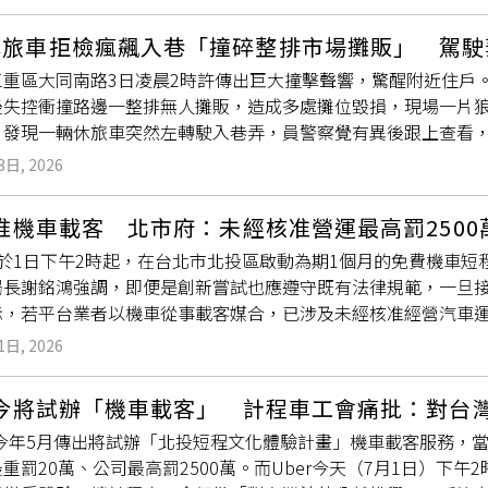
燈，77歲的賴阿明駕駛大型拖吊車時疑似闖紅燈且未及時煞車，
羅冠豪」的人生變奏三部曲。蔡亘晏化身曾是女團偶像的豪門媳
人受傷，而賴阿明一度想倒車離開，遭熱心路人攔下阻止。事發過
姻地獄洗禮下，第二季變得更果決剛強，並練就一套犀利的「豪
休旅車拒檢瘋飆入巷「撞碎整排市場攤販」 駕駛
訴，蔡女家屬轉向賴阿明所屬公司提告民事求償。根據判決書內
女團舞做功課，更感謝飾演「高中版冠豪」的邱勝揚跨刀編舞：
三重區大同南路3日凌晨2時許傳出巨大撞擊聲響，驚醒附近住戶
1680元、機車損害8萬元、精神慰撫金200萬元，至於請求的扶
管罄兩個已經年過 30 歲、但努力還原 18 歲青春模樣的女
後失控衝撞路邊一整排無人攤販，造成多處攤位毀損，現場一片
維持生活」，且依其可能取得財產推斷「並非不能維持生活」，加
（圖／瀚草影視）彩蛋角色也是本劇看點，人氣YouTuber喬
，發現一輛休旅車突然左轉駛入巷弄，員警察覺有異後跟上查看
因此予以駁回。對此，蔡女母親透露，在這1年期間，該公司從未
兄難弟，戲外他為戲考取
駕照
，甚至入戲到每天回家「自主攻堅
0公尺後，直接衝撞路邊攤販區。警方趕抵時，駕駛已棄車逃逸，
的是自己女兒的
駕照
，後來她一次次走進法庭，趙姓法官卻在庭
慢慢摸索樓梯和牆角「攻堅自己家」，而且回到家門口一定要把
3日, 2026
逸依《道路交通管理處罰條例》可處1000元至3000元罰鍰並吊
這樣白白犧牲了嗎？」法官卻回她「對啊」、「妳真的有這麼傷心
是發現自己『很會攻堅』！」李明依、李國超、李迪恩、馬念先
根本沒有拿到700萬元，當下她感覺被羞辱，想一頭撞在桌子上
、蔡亘晏飾演的昔日高中摯友在一起重大綁架案中意外重逢，隨
r推機車載客 北市府：未經核准營運最高罰2500
的訴求講出來，我就是全部封殺」。蔡女母親直言，「真相就只
，也逼得他們不得不面對那段埋藏在18歲的殘酷祕密，一場友情、
 將於1日下午2時起，在台北市北投區啟動為期1個月的免費機車
次傷害，縱容不法之徒……我們尊重司法制度，相信法院絕大多
週更新兩集，週六晚間 9 點於公共電視首播，晚間10 點於Netflix（
局長謝銘鴻強調，即便是創新嘗試也應遵守既有法律規範，一旦
庭態度感到遺憾，已委請律師依法提出上訴，希望司法能還被害
；週日晚間8點於東森戲劇台播出。李國毅（前）與喬瑟夫皆為戲
示，若平台業者以機車從事載客媒合，已涉及未經核准經營汽車
視）
罰鍰，並得吊銷牌照及
駕照
，平台業者最高可處2500萬元罰鍰
1日, 2026
表達嚴正譴責，絕不容許違法載客行為在臺北市發生。謝銘鴻指
本身就不合法，即便創新嘗試也應遵守既有法律規範，同時沒有
r今將試辦「機車載客」 計程車工會痛批：對台
駛權益都會受損，安全上無法獲得實質保障；公運處已掌握業者
r於今年5月傳出將試辦「北投短程文化體驗計畫」機車載客服務，
按照現行法令裁罰基準開發，絕對嚴懲不貸，提醒業者切勿以身
重罰20萬、公司最高罰2500萬。而Uber今天（7月1日）下
律，收費只是包裝手法 ，目前投保沒有保險公司支應，沒有這個