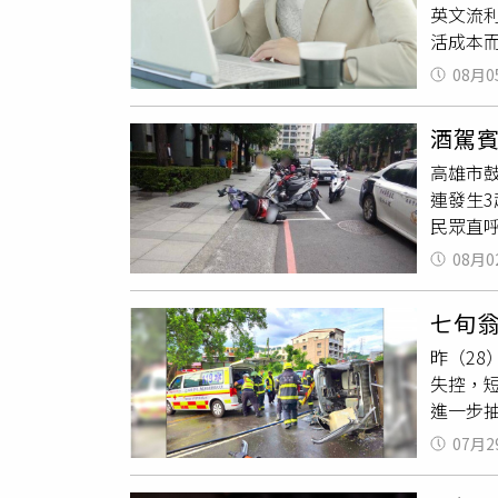
英文流
活成本
徵資格
08月0
英國簽證
有當地
酒駕賓
程聯繫
高雄市
處表示
連發生
月，並
民眾直
水，遭
持有普
企業」
08月0
時53
家生活工
有報警
多數網
七旬
術東四
待遇恐
昨（28
撞上停
失控，
酒測值
進一步
現，陳
駛銀色T
車等多項
07月2
彎道時
鍰，同
上黑色