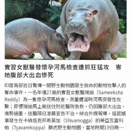
林醫科大學第二附屬醫院重症醫學科治療。醫療團隊指出，
患者出現嚴重呼吸困難與低血氧，經呼吸器支持及俯臥治療
仍未改善，血氧指數持續低於危險標準，最終緊急啟用
ECMO搶救。醫師透過胸部電腦斷層影像及臨床判斷，懷疑
為
鸚鵡
熱衣原體感染，經進一步檢測後證實，且合併細菌與
真菌感染，增加治療難度。就在妻子住院第三天，劉先生也
因類似症狀入院，檢測結果同樣為
鸚鵡
熱衣原體感染並合併
真菌感染。所幸其病情較輕，經23天治療後順利轉出ICU；
妻子則使用ECMO長達9天，歷經40天治療才脫離重症。醫
院專家指出，
鸚鵡
熱衣原體廣泛存在於各類禽鳥，包括雞、
實習女獸醫替懷孕河馬檢查遭抓狂猛攻 害
鴨、鵝及鴿子等，且多數為無症狀帶原，卻具有高度傳染風
她腹部大出血慘死
險。病原體可透過糞便或分泌物形成氣溶膠，經呼吸道傳播
給人類，特別是在密閉或通風不良環境中更易感染。專家提
印度南部近日驚傳一間野生動物園發生致命的動物攻擊人的
醒，民眾若接觸或飼養禽類，應選擇經檢疫合格來源，並保
奪命事件，一名年僅27歲的實習女獸醫瑞迪（Sameeksha
持環境通風乾燥，清理排泄物時應使用消毒劑。同時建議佩
Reddy）為一隻懷孕河馬檢查，測量體溫時河馬突發性攻
戴口罩與手套，作業後確實清潔雙手。若出現高燒、劇烈頭
擊；即便瑞迪馬上被送往附近醫院急救，仍因腹部大出血，
痛、乾咳等類似流感但更嚴重症狀，應立即就醫，並主動告
傷勢過重，送醫隔日凌晨宣告不治。綜合外媒報導，這起憾
知接觸史，以利醫師及早診斷與治療。
事發生在卡納塔克邦希莫加（Shivamogga）的蒂亞瓦雷科
帕（Tyavarekoppa）獅虎野生動物園，當地時間19日晚間