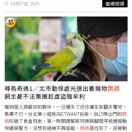
「浪浪」飼養問責，喊出只要有餵食行為，餵食者就必須承
繼續閱讀
10月07日, 2025
擔飼主責任，如今提案已過附議門檻。提案者更直斥，過去
動保團體主張的「勸導」勿餵食難見成效，並嗆聲「如果勸
導有用，世界上就不需要法律」，直喊要立法問責、加強管
理。據了解，已有民間野保團體聯繫立法委員張雅琳等浪浪
關懷者，甚或動員到農業部抗議，且提案在倡議平台才過一
個月就達到5,000人附議門檻，農業部則保守回應，還需要
研議凝聚共識，短期不會貿然修法。各縣市動物收容所如何
給「浪浪」一個心安穩定的家並加速媒合出養，考驗縣市政
府的智慧。圖為高雄市長陳其邁（中）視察高雄市動物之家
情況。（圖／CTWant攝影組）台灣動物共生聯盟的發言人
柯元傑則不認同這類修法行為，他直指倡議喊出要「全面禁
止餵食浪浪」根本做不到。他舉例，像一般不肖家戶把「廚
尋鳥奇遇1／北市動保處光速出養寵物
鸚鵡
餘」隨意棄置，會有《廢棄物清理法》行政罰問題，各縣市
飼主憂不法集團趁虛盜寵牟利
環保稽查員更比動保稽查員多了數倍，卻仍難遏止廢棄物亂
丟問題；如今「愛爸」、「愛媽」（飼養浪浪者）一片好
寵物是人類最好的夥伴，一旦遺失了往往讓全家翻天覆地，
心，修法方向卻反倒被更嚴格地以「刑事」問責，根本把比
焦慮不已。台北葉小姐就向CTWANT投訴，自己帶出門的
鸚
例原則甩在一旁，「常常只是野生動物保護人士在發洩仇視
鵡
咬破了食盒飛走，第一時間趕緊將特徵與腳環序號通報動
浪浪的情緒」他說得直白。柯元傑直指，其實愛爸、愛媽可
保處與警方，沒想到過幾天再追蹤，
鸚鵡
是找到了，卻被動