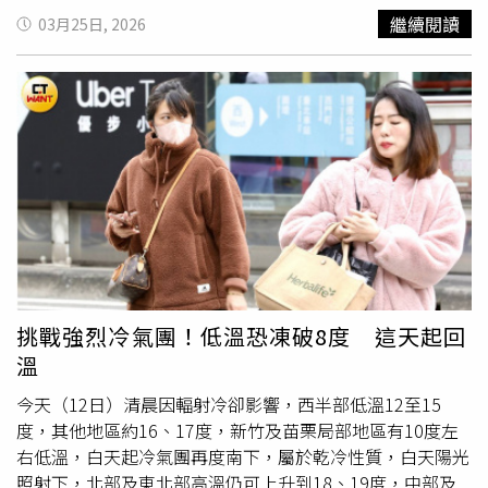
10時30分左右，到該動物園實習不久的女獸醫瑞迪原本主
繼續閱讀
03月25日, 2026
要負責照顧2隻生病的
鸚鵡
，但臨時被安排去替一隻懷孕河
馬進行身體檢查。當時瑞迪是使用非侵入性的紅外線熱顯像
儀為河馬監測體溫，並未直接碰觸動物，但該頭河馬毫無預
警地突然朝瑞迪發動猛烈攻擊。在場其他工作人員見狀，立
刻將瑞迪送往附近一間醫院搶救。醫療團隊表示，瑞迪全身
多處受傷嚴重，除了大面積深層傷口外，更伴隨腹部大量失
血與肝臟受損，最終引發心臟驟停，瑞迪在20日上午6時30
分被宣告不治。據悉，瑞迪在今年2月1日起到該動物園實
習，仍處於實習階段，還剩下45天的培訓課程待完成，未料
卻在工作中發生憾事。針對這起事故，印度森林部長坎德雷
（Eshwar Khandre）已公開表達深切哀悼，並下令徹查。
另外，坎德雷強調，園方必須嚴格落實標準作業程序
挑戰強烈冷氣團！低溫恐凍破8度 這天起回
（SOP），以防止類似悲劇重演，同時指示相關部門組成專
溫
案小組，針對意外發生的過程與安全漏洞進行詳盡調查，並
於近期提交調查報告。
今天（12日）清晨因輻射冷卻影響，西半部低溫12至15
度，其他地區約16、17度，新竹及苗栗局部地區有10度左
右低溫，白天起冷氣團再度南下，屬於乾冷性質，白天陽光
照射下，北部及東北部高溫仍可上升到18、19度，中部及