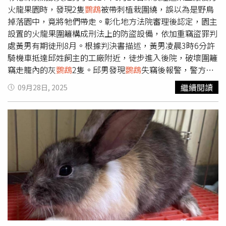
沒自行裝設追蹤器，要找回來確實比較沒把握，也很難期待
復」並一再申訴，9月中卻收到了「訴願駁回」公文，無奈
火龍果園時，發現2隻
鸚鵡
被帶刺植栽圍繞，誤以為是野鳥
各縣市動保處有人力聯繫失主，加上動物會移動，不保證乖
之下只好訴諸輿論，也正考慮要不要提行政訴訟進一步救
掉落園中，竟將牠們帶走。彰化地方法院審理後認定，園主
乖待在同一縣市，這時可以多通報幾個縣市，並以各縣市
濟。不少寵物常因飼主冷落或無力飼養而淪為「浪浪」，仰
設置的火龍果圍籬構成刑法上的防盜設備，依加重竊盜罪判
「1999」縣市民熱線為正式通報途徑，才可以保證會立案
仗善心人士餵食續命，卻容易因環境與安全問題造成社區居
處黃男有期徒刑8月。根據判決書描述，黃男凌晨3時6分許
處理，也要勤上各縣市動保處官網「拾獲動物專區」隨時刷
民不快。（示意圖／人工智慧AI生成）葉小姐坦言，其實
騎機車抵達邱姓飼主的工廠附近，徒步進入後院，破壞圍籬
新資訊，確保愛寵能找回來。
「哇沙米」回來身邊已經很感謝，但動保處這種荒腔走板的
竊走籠內的灰
鸚鵡
2隻。邱男發現
鸚鵡
失竊後報警，警方調
「出養」流程實在令人搖頭，這次是自己鍥而不捨強力追蹤
閱監視器循線將黃男逮捕。邱姓飼主表示，因
鸚鵡
叫聲太吵
繼續閱讀
09月28日, 2025
才要回寵物，過去不知多少苦主「上窮碧落下黃泉」找愛
遭鄰居抱怨，才將
鸚鵡
安置在火龍果園中。為防止遭竊，特
寵，卻被動保單位搞烏龍當成無主寵物出養，且這種收養光
意使用帶刺的火龍果植栽、鐵皮及鐵網作為圍籬防護。黃男
速效率「該不會有不法集團專門大量收養無主寵物吧？」她
供稱，當時聽見
鸚鵡
叫聲發現牠們被火龍果植栽圍住，以為
不敢再想下去。專研《動保法》與動物救援多年的一名律師
是外地飛來的野鳥，費力穿越帶刺植栽將
鸚鵡
帶回，把玩2
就直指，葉小姐訴願被駁回後，可以在收到駁回處分書2個
日後因遭啄咬受傷便將其放生，並無販售圖利意圖。法院審
月內，前往台北高等行政法院提起行政訴訟，不過依照過去
理時，關鍵爭點在於火龍果圍籬是否構成刑法上的安全設
判決無論故意或過失都罰，其實非常嚴格，像有些飼主推稱
備。法官引用最高法院判決意旨，認定依社會通常觀念足認
寵物是自行掙脫束縛而進一步打行政訴訟，法院也往往偏向
為防盜之設備即屬安全設備，且不以設在建築物上為限。判
支持主管機關開罰而駁回。律師直指，依照葉小姐陳述，動
決指出，現場照片顯示案發地點架設鐵網，高度略矮於成年
保處這次開罰應是以過失犯看待，這時可以從「過失」構成
男子身高，鐵網上方以鐵皮及帶刺火龍果植栽圍起，足認該
要件中，主張已經履行注意義務把
鸚鵡
外出籠封好，根本無
等設備屬防盜設備。雖然黃男誤認
鸚鵡
為野鳥，但客觀上已