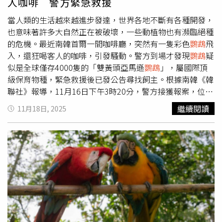
人咖啡 警方緊急救援
業部動物進口中心隔離，目前狀況穩定。馬丁內斯事後則向
官員供稱，他之所以把鳥塞進褲子，是因為沒有合法入境文
當人類的生活越來越進步發達，世界各地不斷有各種開發，
件，原本計畫將牠們放在貨車的鞋盒裡。他過去曾被紀錄涉
也意味著許多大自然正在被破壞，一些動植物也有瀕臨絕種
及鳥類走私，此次又遭控「違法進口」，恐面臨最高20年監
的危機。最近南韓首爾一間咖啡廳，突然有一隻彩色
鸚鵡
飛
禁與25萬美元的罰金，FWS目前已對案件展開調查。
入，還狂喝客人的咖啡，引發騷動。警方到場才發現
鸚鵡
疑
似是全球僅存4000隻的「雙黃頭亞馬遜
鸚鵡
」，屬國際頂
級保育物種，緊急救援後已發公告尋找飼主。根據南韓《韓
聯社》報導，11月16日下午3時20分，警方接獲報案，位於
首爾永登浦的一家咖啡廳指出，有一隻不明來歷的
鸚鵡
飛進
繼續閱讀
11月18日, 2025
店內偷喝客人飲料，因為
鸚鵡
花色很漂亮，引發客人們圍觀
拍照。隨後警方到場，發現
鸚鵡
約0.5公斤重、中型體型、
擁有黃色額頭、嫩綠身體以及紅、藍色羽毛。而
鸚鵡
的羽毛
顏色和特徵與產於墨西哥、宏都拉斯等地雙黃頭亞馬遜
鸚鵡
吻合；最重要的是，雙黃頭亞馬遜
鸚鵡
被列在《瀕臨絕種野
生動植物國際貿易公約》（CITES）名單內，目前在全球僅
存4000隻左右，是瀕危鳥類。報導中指出，咖啡廳老闆說
明，這隻
鸚鵡
從中午就開始在戶外座位徘徊，下午再次出現
時，竟直接飛入並開始喝客人的咖啡，「我給牠食物，客人
伸手觸摸牠也不會閃，完全不怕人。」因此，警方初步推