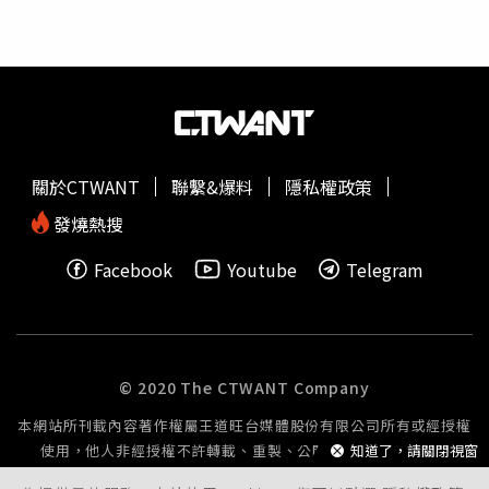
「NewTaiPAY」APP註冊會員，領得新北幣後可於四大超
商、夜市、市場及合作店家消費。親人的凱克
鸚鵡
最後與主
人團圓。（圖／新北市動保處）動保處表示，人為飼養的寵
物在野外生存能力有限，若逃逸恐因飢寒或遭天敵攻擊難以
存活。推動登記制度不僅能幫助走失寵物回家，更提醒飼主
「懂牠再養牠，終養不棄養」。市府呼籲市民踴躍響應，攜
手營造更安心的動物友善環境。
關於CTWANT
聯繫&爆料
隱私權政策
發燒熱搜
Facebook
Youtube
Telegram
© 2020 The CTWANT Company
本網站所刊載內容著作權屬王道旺台媒體股份有限公司所有或經授權
使用，他人非經授權不許轉載、重製、公開播送或公開傳輸。
知道了，請關閉視窗