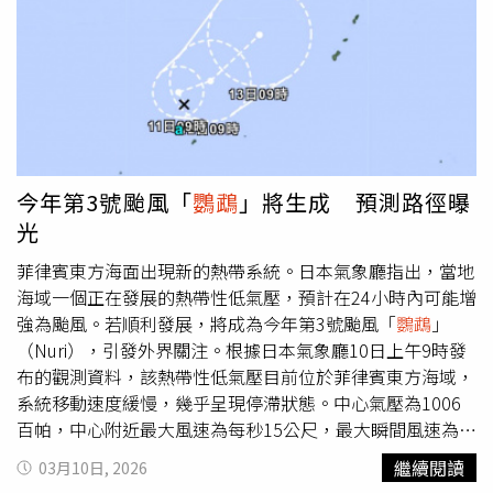
一波水氣較少，整體屬於乾冷型態，天氣相對穩定。根據氣
象署預測，週四大陸冷氣團或強烈大陸冷氣團南下，中部以
北、宜蘭及金門、馬祖低溫11～13度，南部、花東及澎湖
15～16度，馬祖11度；週五（13日）大陸冷氣團或強烈大
陸冷氣團及輻射冷卻影響，各地早晚天氣寒冷，西半部、宜
蘭、花蓮及金門、馬祖低溫10～13度，臺東及澎湖15～16
度。天氣方面，明天東部、東南部地區及恆春半島有局部短
暫雨，其他地區為多雲到晴；週四基隆北海岸、東北部及東
今年第3號颱風「
鸚鵡
」將生成 預測路徑曝
部地區有局部短暫雨，桃園以北、東南部地區及恆春半島有
光
零星短暫雨，其他地區為多雲到晴；週五基隆北海岸、東北
部及東部地區有局部短暫雨，桃園以北、東南部地區及恆春
菲律賓東方海面出現新的熱帶系統。日本氣象廳指出，當地
半島有零星短暫雨。另外，熱帶性低氣壓TD03今天下午2時
海域一個正在發展的熱帶性低氣壓，預計在24小時內可能增
中心位置在北緯12.0度，東經138.0度，即在鵝鑾鼻東南東
強為颱風。若順利發展，將成為今年第3號颱風「
鸚鵡
」
方2120公里處，以每小時6公里速度向東北轉東北東進行，
（Nuri），引發外界關注。根據日本氣象廳10日上午9時發
有進一步增強趨勢，最快明天有機會生成輕度颱風「
鸚
布的觀測資料，該熱帶性低氣壓目前位於菲律賓東方海域，
鵡
」，對台灣天氣沒有影響。熱帶性低氣壓TD03今天下午2
系統移動速度緩慢，幾乎呈現停滯狀態。中心氣壓為1006
時中心位置在北緯12.0度，東經138.0度。（圖／氣象署）
百帕，中心附近最大風速為每秒15公尺，最大瞬間風速為每
秒23公尺。氣象廳表示，該系統未來有機會持續增強並發展
繼續閱讀
03月10日, 2026
為颱風。若達到颱風強度，將被命名為「
鸚鵡
」。預測路徑