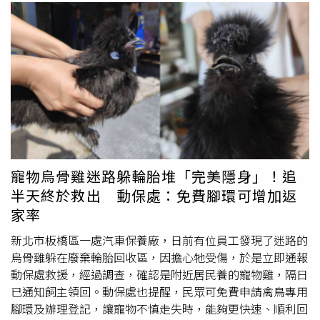
寵物烏骨雞迷路躲輪胎堆「完美隱身」！追
半天終於救出 動保處：免費腳環可增加返
家率
新北市板橋區一處汽車保養廠，日前有位員工發現了迷路的
烏骨雞躲在廢棄輪胎回收區，因擔心牠受傷，於是立即通報
動保處救援，經過調查，確認是附近居民養的寵物雞，隔日
已通知飼主領回。動保處也提醒，民眾可免費申請禽鳥專用
腳環及辦理登記，讓寵物不慎走失時，能夠更快速、順利回