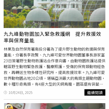
細菌而致病。潛伏期可長達45天，患者可能出現發燒、頭
痛、呼吸道症狀及肝臟功能異常等。由於感染後不會產生長
期免疫力，仍有再次感染的風險。專家提醒，飼養鳥類須保
持環境清潔並避免密切接觸鳥類糞便與分泌物，如出現不明
原因高燒或呼吸道症狀，應及時就醫檢查，以免延誤治療。
九九峰動物園加入緊急救護網 提升救援效
率與保育量能
林業及自然保育署南投分署為了提升野生動物的救援與保育
量能，分署長李政賢、九九峰可愛世界動物園董事長游家富
23日簽署野生動物救護站合作意向書，由動物園救護站提供
轄區野生動物緊急救護、醫療照護，受傷的保育類動物經急
救，再轉送生物多樣性研究所，提高救援效率。九九峰可愛
世界動物園占地20公頃，堪稱亞洲最大的鳥類主題動物園，
數十種珍奇鳥類，有4座大型的天網鳥籠，園區還有袋鼠、
羊駝、迷你馬等動物，入園民眾可以餵羊駝、摸兔兔，還有
繼續閱讀
10月24日, 2025
鸚鵡
飛到身上，享受與動物零距離互動體驗，業者為了照護
園區動物設有獸醫院，繼前年與南投縣政府合作，續與林保
署南投分署攜手野生動物救援與保育。游家富說，野生動物