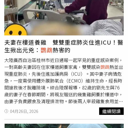
GFS模式均模擬到5月7日、8日前後，於關島附近有新的熱
帶擾動生成訊號，並有機會再增強為颱風。林得恩說，目前
初步評估，由於東亞季風尚未完全建立，且西太平洋副熱帶
高壓位置偏南、結構也未穩定下，在環境駛流場的配置與導
引，熱帶擾動多向北轉（recurvature），要直接影響到台
灣的機率非常小，低於10至15%。
夫妻在樓道養雞 雙雙重症肺炎住進ICU！醫
生揪出元兇：
鸚鵡
熱害的
大陸廣西自治區桂林市近日通報一起罕見的重症感染案例，
一對高齡夫妻因在住家樓道飼養家禽，雙雙感染
鸚鵡
熱並出
現重症肺炎，先後住進加護病房（ICU）。其中妻子病情危
急，一度需使用體外膜肺氧合（ECMO）維持生命，經長時
間搶救後才脫離險境。綜合陸媒報導，82歲的劉先生與76
歲的妻子在春節期間，將親友贈送的幾隻雞飼養於樓道中，
由妻子負責餵食及清理排泄物。節後兩人宰殺雞隻食用並進
行處理。不料數日後，妻子突發高燒，體溫高達39度，起初
繼續閱讀
04月26日, 2026
被誤認為一般感冒，但用藥後未見改善，反而出現咳嗽、呼
吸急促等症狀，隨即送醫。病情迅速惡化後，妻子被轉入桂