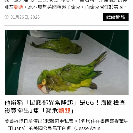
洲灰
鸚鵡
，原本屬於英國籍男子奇克，而奇克居住於美國加
州托倫斯市，在2010年時不慎讓愛鳥走失，由於長時間毫
繼續閱讀
01月26日, 2026
無音訊，他逐漸認定再也無法與寵物重逢。直到4年後，當
地一家名為「快樂尾巴」的寵物美容店意外發現走失的奈傑
爾，並展開尋找主人行動，這段故事才出現轉機。起初，
鸚
鵡
外型與另一名獸醫米可（Teresa Micco）走失的愛鳥相
似，但經晶片確認後，發現並非同一隻。雖然晶片早年植入
卻未完成登記，所幸透過寵物店保存多年的紙本紀錄與腳環
編號，相關線索一路追查，最終找到了奇克。當米可親自登
門詢問是否曾遺失
鸚鵡
時，奇克一開始還以為是近期事件，
直到見到
鸚鵡
本尊才恍然大悟。不過奇克發現奈傑爾有些不
一樣，因為眼前的牠竟然說著西班牙語；原來奈傑爾失蹤這
4年間，竟是由住在附近的赫南德茲史密斯一家照顧，而奈
傑爾之所以會說著一口流利西班牙語，是因為該家族86歲長
他辯稱「鼠蹊部異常隆起」是GG！海關檢查
者的母語就是西班牙語，牠更與老人建立深厚情感。雙方見
後竟掏出2隻「瀕危
鸚鵡
」
面後，奇克考量
鸚鵡
已適應新環境，最終決定將牠交還赫南
德茲一家照顧，為這段跨越4年的奇緣畫下溫暖句點。當初
美墨邊境日前傳出1起離奇走私案。1名居住在墨西哥提華納
協助尋找的獸醫也承諾協助改善鳥舍設施，避免
鸚鵡
再度走
（Tijuana）的美國公民馬丁內斯（Jesse Agus