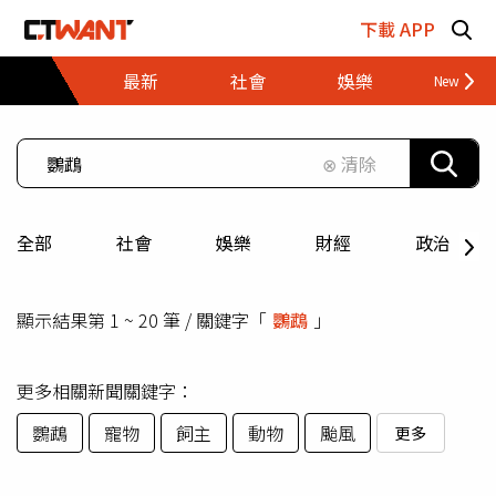
跳至主要內容區塊
下載 APP
最新
社會
娛樂
財經
⊗ 清除
全部
社會
娛樂
財經
政治
顯示結果第 1 ~ 20 筆 / 關鍵字「
鸚鵡
」
更多相關新聞關鍵字：
鸚鵡
寵物
飼主
動物
颱風
更多