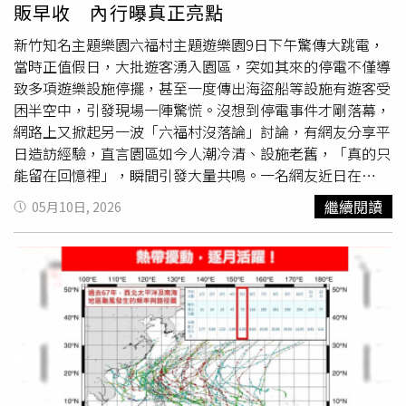
強調，這些動物陪伴自己多年，早已不只是寵物，而是真正
販早收 內行曝真正亮點
的家人，因此無論發生什麼事，「一個都不能留下」。影片
曝光後迅速在TikTok等社群平台瘋傳，大批網友留言表示，
新竹知名主題樂園六福村主題遊樂園9日下午驚傳大跳電，
「真正的家人不分物種」、「最重要的不是財物，而是生
當時正值假日，大批遊客湧入園區，突如其來的停電不僅導
命」、「看到他一隻都沒放棄真的想哭」、「危急時刻最能
致多項遊樂設施停擺，甚至一度傳出海盜船等設施有遊客受
看見一個人的善良」。不少人也認為，卡洛斯冒著危險帶著
困半空中，引發現場一陣驚慌。沒想到停電事件才剛落幕，
4隻寵物一起逃生，不只是救了毛孩，更展現人與動物之間
網路上又掀起另一波「六福村沒落論」討論，有網友分享平
深厚的情感，也成為這場震災中最溫暖、最撫慰人心的一
日造訪經驗，直言園區如今人潮冷清、設施老舊，「真的只
幕。
能留在回憶裡」，瞬間引發大量共鳴。一名網友近日在
Threads發文表示，自己已近40歲，仍記得國小時第一次來
繼續閱讀
05月10日, 2026
六福村時充滿驚喜與歡樂，但最近平日重返園區，卻發現與
記憶中的模樣差距極大。原PO指出，當天園區內約9成餐廳
未營業，只剩少數攤販與自動販賣機提供餐飲，而且攤販下
午2點半就開始收攤，「阿姨還跟我說3點就要打烊了」。再
加上部分遊樂設施未開放、現場人潮稀少，甚至有種「被時
代遺忘」的感覺，讓他忍不住感嘆：「六福村真的只能留在
回憶裡。」他還提到，自己搭乘「沙漠風暴」時，安全壓桿
一度無法順利打開；「天馬行空」內則可見蜘蛛網、灰塵，
甚至有脫漆與生鏽情況；玩「火山歷險」時，更聞到濃厚異