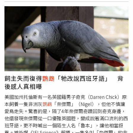
顯示，系統將逐漸朝東北東方向移動，並可能在接近馬里亞
納群島一帶時逐漸減弱。氣象專家賈新興表示，從目前觀測
資料來看，該系統整體結構仍不完整，因此發展強度仍存在
不確定性。不過依目前氣象模式研判，未來移動方向將偏向
東北，對台灣不會造成直接影響。賈新興也透過YouTube頻
道分析指出，此熱帶系統未來主要往外海移動，北上影響台
灣的機率不高，民眾暫時不需過度擔心。此外，他也提到後
續氣候趨勢。根據目前模式預測，3月23日至4月20日期
間，全台氣溫偏暖的機率較高，而降雨量則可能偏少。相關
氣候條件可能影響農業與水資源調度，建議民眾與農業相關
單位可提前調整作息與農作管理。根據資料顯示，每年1月
飼主失而復得
鸚鵡
「牠改說西班牙語」 背
至3月是颱風生成數量最少的時期，平均發生數約為0.3個。
後感人真相曝
主要原因是北半球此時海水溫度較低，不利於颱風形成。
美國加州托倫斯有一名英國籍男子奇克（Darren Chick）原
本飼養一隻非洲灰
鸚鵡
「奈傑爾」（Nigel），但他不慎讓
愛鳥走失。驚喜的是，隔了4年奈傑爾奇蹟回到奇克身邊，
他還發現奈傑爾從一口優雅英國腔，變成說著滿口流利的西
班牙語，更不時喊出一個陌生人名「魯本」，讓他相當訝
異。據外媒《IFLScience》報導，一隻名叫「奈傑爾」的非