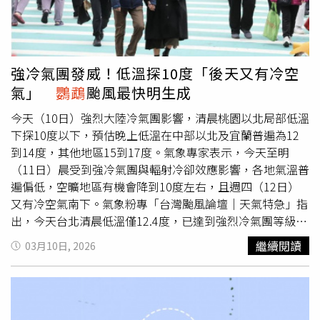
影響，各地大致維持晴朗穩定的天氣。氣溫將逐日回升，白
天感受舒適並逐漸偏暖，早晚則仍略帶涼意，日夜溫差仍
大。降雨方面，東半部水氣略有增加，偶爾可能出現局部零
星降雨，但整體降雨機率仍偏低。另外，中央氣象署最新發
強冷氣團發威！低溫探10度「後天又有冷空
布的颱風路徑潛勢預測顯示，位於菲律賓東方海面的熱帶低
氣」
鸚鵡
颱風最快明生成
壓已在11日凌晨2時發展為今年第3號颱風「
鸚鵡
」。預估
颱風將朝偏東北東方向移動，並在明（12日）下午逐漸減弱
今天（10日）強烈大陸冷氣團影響，清晨桃園以北局部低溫
為熱帶低壓，整體生命期相當短暫。
下探10度以下，預估晚上低溫在中部以北及宜蘭普遍為12
到14度，其他地區15到17度。氣象專家表示，今天至明
（11日）晨受到強冷氣團與輻射冷卻效應影響，各地氣溫普
遍偏低，空曠地區有機會降到10度左右，且週四（12日）
又有冷空氣南下。氣象粉專「台灣颱風論壇｜天氣特急」指
出，今天台北清晨低溫僅12.4度，已達到強烈冷氣團等級，
今天至明晨仍受到強烈冷氣團與輻射冷卻效應影響，各地低
繼續閱讀
03月10日, 2026
溫普遍落在11～13度，平原與空曠地區有機會降到10度左
右，早晚體感相當寒冷，提醒民眾務必做好保暖。專家說
明，週三白天起冷氣團短暫減弱，氣溫略為回升，但週四另
一波強烈冷氣團再度南下，各地氣溫又會明顯下降，不過這