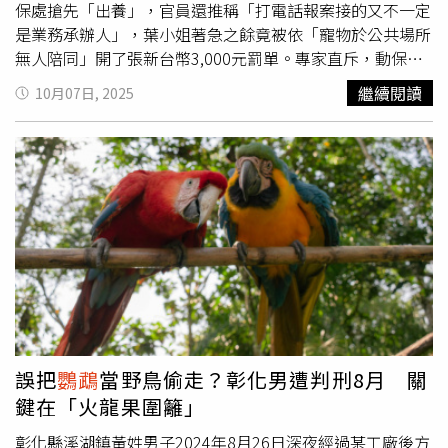
以成為社區浪浪的防護者與監視者，在與浪浪建立互動基礎
保處搶先「出養」，官員還推稱「打電話報案接的又不一定
後，進一步協助TNVR（誘捕Trap、絕育Neuter、注射疫苗
是業務承辦人」，葉小姐著急之餘竟被依「寵物於公共場所
Vaccinate、回置Return）浪浪，並成為地區浪浪的防衛者
無人陪同」開了張新台幣3,000元罰單。專家直斥，動保處
與監視者，若有陌生的「浪浪」進入生態範圍，趕緊通報地
內部聯繫大亂，卻轉身以執法者姿態開鍘飼主，飼主應請求
繼續閱讀
10月07日, 2025
方動保處，以利回溯還沒洗掉的監視畫面，找到不肖棄養
國賠。9月底正中午台北市大安森林公園艷陽高照，39歲的
者，防止棄養情況擴大。洪生動物醫院獸醫師曲維紀也坦
葉小姐為了防曬戴上口罩壓低了帽簷，眼神卻仍難掩怒火，
言，各縣市動保處雖然要獸醫師宣導「植晶片」甚或要求舉
她帶著10個月的的
鸚鵡
女孩「哇撒米」重回遺失現場。她回
報未植晶片的飼主，但有些飼主就是想省疫苗費、診療費等
顧，4月20日正是春風如沐的好時節，當時自己共拎著3隻
緣故，老是不願帶犬貓去植晶片，第一線動物醫院也沒有公
鸚鵡
想來逛花市「換氣」，而好動的哇撒米在行進間咬破了
權力，如果真有動保經費，不妨從這裡著手，正面宣傳植晶
食盒，一轉眼就往北方飛了出去。自己著急之餘，趕快聯繫
片的好處，像是大幅提升走失寵物找回的機率，還能落實防
動保處與警方立案調查，並提供「哇沙米」外觀特徵與腳上
疫工方便寵物醫療及健康管理，讓毛孩活得更健康長久。不
綁的流水數字，希望早日得到好消息。忐忑地過了兩個星
少「愛爸」、「愛媽」發揮一己之力餵食流浪犬貓，如今卻
期，葉小姐5月2日二度致電動保處，發現4月22日「哇沙
恐因修法面臨罰則，如何取得平衡，尚待社會凝聚共識。圖
米」早就被好心人送到動保處，隔周就光速媒合出養，根本
非當事人。（圖／CTWant攝影組）台北市動保處動物救援
沒人通知葉小姐。動保處知道糗大了，才趕緊聯繫領養人
隊長林庭君也提醒，一般犬貓在法規上視為「特定寵物」，
「還鳥來」，結果
鸚鵡
是還來了，動保處卻加碼開了張
誤把
鸚鵡
當野鳥偷走？彰化男遭判刑8月 關
飼主若老老實實植入晶片，即使真的走丟，絕大多數會被找
3,000元罰單，載明葉小姐違反《動保法》第20條第1項
鍵在「火龍果圍籬」
回來，各地動保處也可以依照晶片主動聯繫飼主；反而
鸚
「寵物出入公共場所或公眾得出入之場所，應由七歲以上之
鵡
、烏龜等「異域寵物」因為法令沒要求晶片追蹤，所以若
人伴同」相關規定，收到罰單的葉小姐直斥簡直是「挾怨報
彰化縣溪湖鎮黃姓男子2024年8月26日深夜經過某工廠後方