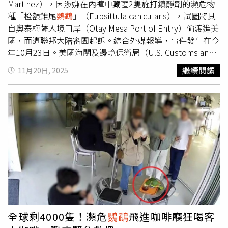
失，意外學會下一種語言。
Martinez），因涉嫌在內褲中藏匿2隻施打鎮靜劑的瀕危物
種「橙額錐尾
鸚鵡
」（Eupsittula canicularis），試圖將其
自奧泰梅薩入境口岸（Otay Mesa Port of Entry）偷渡進美
國，而遭聯邦大陪審團起訴。綜合外媒報導，事件發生在今
年10月23日。美國海關及邊境保衛局（U.S. Customs and
Border Protection，CBP）1名官員在檢查時注意到馬丁內
繼續閱讀
11月20日, 2025
斯的鼠蹊部出現異常隆起。儘管他多次聲稱那是他的
「pirrin」（西班牙語的「陰莖」），但海關後續在他的內
褲中發現2個棕色袋子，裡頭各裝著1隻「橙額錐尾
鸚鵡
」的
雛鳥。這些鳥類被發現時仍有生命跡象，但因為被施打鎮靜
劑而處於昏睡狀態。美國魚類及野生動物管理局（United
States Fish and Wildlife Service，FWS）人員到場後確認，
牠們是原生於墨西哥西部與哥斯大黎加、自2005年起就被
列為瀕危的物種。歷史最悠久的全球性非營利自然生態保護
機構「國際自然保護聯盟」（International Union for the
Conservation of Nature）亦將此物種視為極度瀕危。檢方
指出，若馬丁內斯成功偷渡，將直接繞過必要的檢疫程序，
使禽流感等高度傳染性且可能致命的疾病有機會流入美國境
全球剩4000隻！瀕危
鸚鵡
飛進咖啡廳狂喝客
內。2隻雛鳥事後已交由邊境獸醫單位照護，並送往美國農