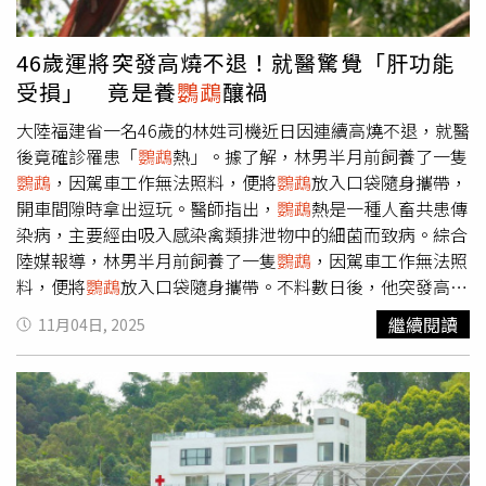
測，
鸚鵡
可能是從飼主家中逃脫，或遭人遺棄。警方將
鸚鵡
安置在紙箱中，送往「韓國動物救援與管理協會」。協會指
46歲運將突發高燒不退！就醫驚覺「肝功能
出，
鸚鵡
健康狀況良好，應該有人長期飼養的寵物。協會已
受損」 竟是養
鸚鵡
釀禍
發出公告尋找原飼主；若在規定期限內無人認領，該物種屬
保育動物、禁止私人飼養，將被移至環境部國立生態院的
大陸福建省一名46歲的林姓司機近日因連續高燒不退，就醫
CITES保護設施安置。
後竟確診罹患「
鸚鵡
熱」。據了解，林男半月前飼養了一隻
鸚鵡
，因駕車工作無法照料，便將
鸚鵡
放入口袋隨身攜帶，
開車間隙時拿出逗玩。醫師指出，
鸚鵡
熱是一種人畜共患傳
染病，主要經由吸入感染禽類排泄物中的細菌而致病。綜合
陸媒報導，林男半月前飼養了一隻
鸚鵡
，因駕車工作無法照
料，便將
鸚鵡
放入口袋隨身攜帶。不料數日後，他突發高燒
至38.7℃，伴隨畏寒、乾咳與全身乏力，自行服用感冒藥後
繼續閱讀
11月04日, 2025
仍反覆發熱，並出現頭暈、反應遲鈍與精神萎靡等症狀。家
人發現林男情況不對，趕緊將他送醫。檢查結果顯示，患者
肝腎功能明顯受損，炎症指標異常偏高。醫師追問生活習慣
後，得知他有「口袋養
鸚鵡
」的特殊舉動，進一步檢測證實
感染「
鸚鵡
熱衣原體」，確診為
鸚鵡
熱。醫師指出，
鸚鵡
熱
是一種人畜共患傳染病，主要經由吸入感染禽類排泄物中的