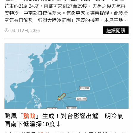
花東約21到24度，南部可來到27至29度，天黑之後天氣再
度轉冷，中南部日夜溫差大。氣象專家吳德榮提醒，此波冷
空氣有再觸及「強烈大陸冷氣團」定義的機率，本島平地的
最低氣溫將降至8度左右。氣象專家吳德榮在「氣象應用推
繼續閱讀
03月12日, 2026
廣基金會」專欄「洩天機教室」撰文道，今晨觀測資料顯
示，台灣附近晴朗無雲，東側海上有雲層鬆散雲層，降水回
波在東側海上，各地無降雨。因輻射冷卻影響，今晨仍有低
溫，截至5時12分本島縣市的平地最低氣溫則為：新竹（關
西鎮）9.0度、苗栗（頭屋鄉）9.1度，各地區的平地最低氣
溫約在10至13度。吳德榮指出，最新歐洲模式（ECMWF）
模擬顯示，今日白天各地晴時多雲，北舒適、南微熱，今晚
至明日（13日）乾冷空氣南下，轉晴冷，因輻射冷卻加成，
有再觸及「強烈大陸冷氣團」定義的機率，本島平地的最低
氣溫亦將降至8度左右，應注意保暖。今日各地區氣溫如
下：北部9至22度、中部10至27度、南部12至29度、東部
12至27度。吳德榮表示，週六、週日（14、15日）持續受
颱風「
鸚鵡
」生成！對台影響出爐 明冷氣
大陸高壓影響，各地晴朗乾燥，冷空氣減弱，白天北舒適、
團南下低溫探10度↓
中南微熱，早晚氣溫仍低，局部地區仍有10度左右低溫，日