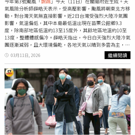
夜溫差大。吳德榮說，下週一至週四（16至19日）受高壓
今年第3號颱風「
鸚鵡
」今天（11日）在關島附近生成。天
南側之偏東風、漸轉東南風的影響，各地持續晴朗乾燥，氣
氣風險分析師薛皓天表示，受高壓影響，颱風將朝東北方移
溫逐日緩升，白天舒適，漸轉微熱，早晚偏涼，日夜溫差
動，對台灣天氣無直接影響。近2日台灣受強烈大陸冷氣團
大；東半部水氣稍增、偶有局部零星飄雨的機率。下週五
影響，氣溫偏低，其中本島最低溫出現在苗栗公館鄉9.3
（20日）或週六（21日）才有下一波變化，無論時間或影
度，除南部地區低溫約13至15度外，其餘地區地溫約10至
響程度，各國模式不一致且持續調整中，需再觀察。至於輕
13度，整體體感偏冷。薛皓天指出，今日白天強烈大陸冷氣
颱「
鸚鵡
」動態，吳德榮提到，各國預報機構今晨2時皆預
團逐漸減弱，且大環境偏乾，各地天氣以晴到多雲為主，僅
測其將迅速減弱為熱帶低壓，中央氣象署在今晚，日本氣象
迎風面的東北部及東部雲量較多，局部偶有零星短暫雨。氣
繼續閱讀
03月11日, 2026
廳在今午，美軍警報中心則從不認為它有達輕度颱風的強
溫方面，北部及東北部白天高溫約20度，中部約23至24
度，看法不一樣，但這也很常發生，並不奇怪。氣象專家林
度，南部約25至27度，東部約22度。夜間及清晨受輻射冷
得恩於臉書粉專「林老師氣象站」發文表示，「今晚至明
卻影響，各地市區地溫約14至16度，平地空曠處及近山區
晨，最冷！」今日天氣受北方強冷空氣南下影響，北台灣氣
低溫約11至13度，中部以南地區日夜溫差明顯。不過，明
溫明顯下降，其他地區早晚氣溫亦涼，中南部日夜溫差增
（12日）中高層將有明顯槽線南下，底層新一波大陸冷氣團
大。降雨部份，由於環境水氣稍增，迎風面的花東地區則有
或強烈冷氣團亦將南下，帶入北方偏乾空氣，中北部及東北
局部短暫陣雨，而基隆北海岸、大台北地區、東北部地區及
部白天高溫約19度，中部及花蓮約21至23度，南部及東南
北部山區為零星短暫雨，其他地區維持為多雲到晴的穩定天
部約23至26度。夜間清晨各地市區地溫約13至15度，平地
氣。林得恩提醒，此波冷空氣強度非常接近「強烈大陸冷氣
及近山區低溫約10至12度，中部以南日夜溫差仍明顯，局
團」等級，還不是最冷的，今晚至明晨由於輻射冷卻效應的
部低溫可能低於10度。天氣方面，明天各地大致維持晴到多
加持，全台各地早晚天氣更加寒冷，日夜溫差明顯增大；不
雲，迎風面的北部及東北部雲量較多，山區及沿海局部地區