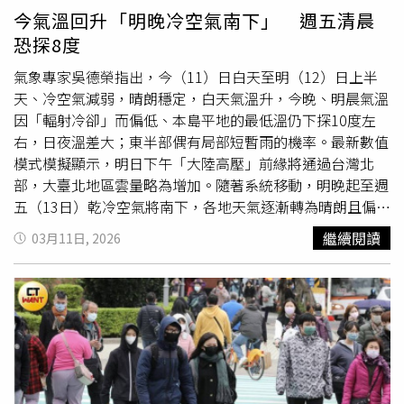
過降雨趨緩，各地大多為晴到多雲天氣，僅基隆北海岸及東
仍有零星短暫雨機會。週五（13日）持續受大陸冷氣團影
今氣溫回升「明晚冷空氣南下」 週五清晨
半部地區有零星短暫雨機會。至於，最低溫預測，中部以
響，各地為晴時多雲，北部及東北部白天高溫約16至18
恐探8度
北、宜花及金門、馬祖地區在10至12度或10度以下，南
度，中部及花蓮約19至21度，南部及台東約22至24度。夜
部、台東及澎湖地區最低溫也在14至16度之間。
間清晨輻射冷卻影響仍顯著，中部以南低溫約11至14度，
氣象專家吳德榮指出，今（11）日白天至明（12）日上半
中北部及東北部約10至13度，東部低溫約12至14度。薛皓
天、冷空氣減弱，晴朗穩定，白天氣溫升，今晚、明晨氣溫
天表示，週六（14日）起冷氣團逐漸減弱，東風影響逐漸明
因「輻射冷卻」而偏低、本島平地的最低溫仍下探10度左
顯，各地維持晴時多雲，白天氣溫回升，中南部高溫可達25
右，日夜溫差大；東半部偶有局部短暫雨的機率。最新數值
度左右，北部及中部白天高溫約23度，但夜間及清晨仍有輻
模式模擬顯示，明日下午「大陸高壓」前緣將通過台灣北
射冷卻降溫現象，平地及沿海、近山區低溫仍有11至13
部，大臺北地區雲量略為增加。隨著系統移動，明晚起至週
度。下週日（15日）受高壓迴流及偏東風影響，迎風面東北
五（13日）乾冷空氣將南下，各地天氣逐漸轉為晴朗且偏
角及東部雲量較多，局部偶有短暫陣雨，其餘地區晴時多
冷。吳德榮表示，明晚至週五清晨因「輻射冷卻」效應加
繼續閱讀
03月11日, 2026
雲。北部白天高溫回升至25度，中南部白天高溫約24至28
強，低溫有機會再次觸及「強烈大陸冷氣團」的定義標準。
度，夜間清晨市區低溫約15至17度，平地及沿海、近山區
本島平地最低氣溫可能降至約8度左右，提醒民眾注意保暖
低溫仍有12至14度。氣象專家提到，近期至下週三（18
並做好防寒措施。至於週六與下週日（14、15日），台灣
日）全台水氣偏少，各地大致維持晴到多雲，僅迎風面的北
仍持續受到「大陸高壓」影響，各地大致維持晴朗穩定的天
海岸、東北角及東部局部有零星短暫陣雨，但夜間及清晨輻
氣型態。隨著冷空氣逐漸減弱，白天氣溫將回升至舒適甚至
射冷卻帶來明顯日夜溫差，早出晚歸的民眾務必注意保暖。
略感微熱，但早晚仍偏冷，日夜溫差明顯。進入下週後，天
（圖／氣象署）
氣型態將進一步轉為穩定。最新模式模擬顯示，下週一至週
四（16日至19日）台灣受高壓南側偏東風逐漸轉為東南風