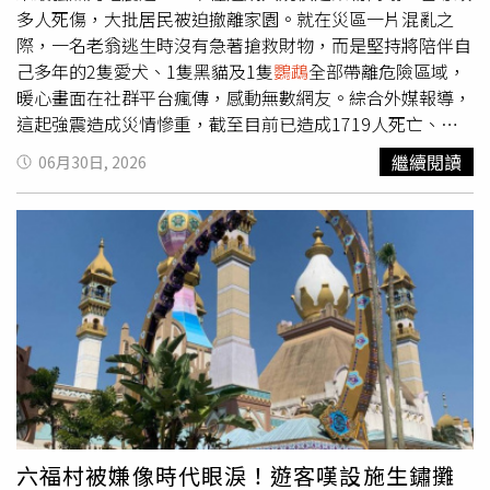
安全。
多人死傷，大批居民被迫撤離家園。就在災區一片混亂之
際，一名老翁逃生時沒有急著搶救財物，而是堅持將陪伴自
己多年的2隻愛犬、1隻黑貓及1隻
鸚鵡
全部帶離危險區域，
暖心畫面在社群平台瘋傳，感動無數網友。綜合外媒報導，
這起強震造成災情慘重，截至目前已造成1719人死亡、
5034人受傷，搜救與安置工作仍持續進行中。由於餘震不
繼續閱讀
06月30日, 2026
斷，不少居民至今仍不敢返回屋內，只能在空地或臨時避難
場所等待。就在救援工作持續展開之際，一段記錄老翁撤離
過程的影片意外成為災區最溫暖的一幕。影片中的老翁名叫
卡洛斯（Carlos）。地震發生當下，他第一時間想到的不是
家中財物，而是陪伴自己多年的毛孩。他先用兩條牽繩帶著
愛犬烏蘇拉（Úrsula）與艾布莉（Abril）一起撤離，再把黑
貓緊緊抱在懷裡，
鸚鵡
則小心放進口袋，帶著4隻寵物一同
逃離住家，確保沒有任何一隻被留在危險環境。成功脫困
後，卡洛斯帶著寵物待在住家附近空地避難。他透露，由於
擔心餘震持續發生，目前仍無法返回家中，只能和毛孩一起
留在戶外等待。他坦言，夜晚又冷又漫長，生活條件也十分
克難，但看到一家人都平安無事，就覺得一切都值得。他也
六福村被嫌像時代眼淚！遊客嘆設施生鏽攤