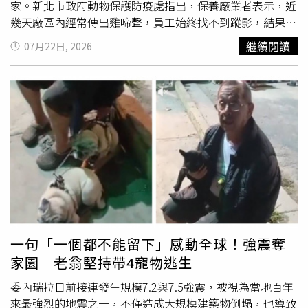
家。新北市政府動物保護防疫處指出，保養廠業者表示，近
幾天廠區內經常傳出雞啼聲，員工始終找不到蹤影，結果發
現有隻烏骨雞蜷縮在廢棄輪胎堆縫隙中，由於烏骨雞全身羽
繼續閱讀
07月22日, 2026
毛是黑色的，與輪胎幾乎融為一體，使人難以察覺，當人試
圖靠近時，烏骨雞會開始振翅狂奔，所幸在通報動保處後，
經過一番追逐，順利完成動物救援。動保處說明，這隻迷路
的小黑雞為「絲羽烏骨雞」，具有黑色皮膚、黑色喙、黑色
腳及絲絨般羽毛等特徵，頭頂還長有蓬鬆纓羽，因性情溫
馴，被稱為雞界的「哈巴狗」，在國外常作為寵物雞飼養。
近年來飼養寵物禽鳥的民眾越來越多，除了
鸚鵡
外，還有烏
骨雞、柯爾鴨、長尾雞及梵天雞等禽鳥會被當成寵物。動保
處表示，寵物犬貓一般會有晶片可辨識身分，寵物禽鳥則可
透過配戴專用腳環增加辨識度。為協助走失禽鳥儘速返家，
動保處免費提供禽鳥專用腳環供民眾索取，飼主也可自行到
禽鳥寵物店或鄰近動物醫院訂製刻有聯絡電話的專用腳環，
一句「一個都不能留下」感動全球！強震奪
若禽鳥不慎飛離或走失，民眾或救援人員即可依腳環資訊聯
家園 老翁堅持帶4寵物逃生
繫飼主，大幅提升返家成功率。動保處提醒，若民眾發現禽
鳥或其他動物受困、受傷，切勿貿然捕捉，以免造成動物受
委內瑞拉日前接連發生規模7.2與7.5強震，被視為當地百年
傷或自身危險，應立即通報動保處協助救援，共同守護動物
來最強烈的地震之一，不僅造成大規模建築物倒塌，也導致