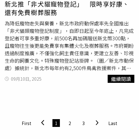
從預期
鸚鵡
會咬破食盒溜了，且
鸚鵡
這段「逛大街」歷程也
破壞他人設置的防盜設備進行竊取。考量黃男為竊盜累犯且
新北推「非犬貓寵物登記」 限時享好康、
沒有任何法益被侵害，據此看能否在行政訴訟中說服法官。
未與失主達成和解，以及竊得的2隻灰
鸚鵡
價值6萬元，法院
還有免費樹葬服務
折騰近月，葉小姐愛寵
鸚鵡
「哇沙米」終於回到自己懷抱，
最終依毀越安全設備竊盜罪判處8月有期徒刑，並宣告沒收
卻伴隨新台幣3,000元「寵物出入公共場所飼主未陪同」的
犯罪所得。
為降低寵物走失與棄養，新北市政府動保處率先全國推出
罰單，實在無奈。（圖／劉耿豪攝）北市府動保處動物救援
「非犬貓類寵物登記制度」，自即日起至今年底止，凡完成
隊隊長林庭君則回應，此案出養流程確實出錯，內部有橫向
登記者可享多重好康，前500名再加碼贈送新北幣300點，
聯繫疏失，動保處會進行檢討，也尊重葉小姐尋求法律救濟
且寵物往生後更能免費享有集體火化及樹葬服務。市府期盼
的權利，如有走失寵物者，可以書面與電話雙管齊下陳情，
透過制度推廣，不僅強化飼主責任意識，更建立友善、珍視
確保不被「漏接」。此外，動保處也會對收養者把關，若同
生命的飼養文化。特殊寵物登記站掛牌。（圖／新北市動保
一人收養了超過3隻拾獲寵物，動保處都會派員家訪，確保
處）據統計，新北市每年約有2,500件鳥禽救援案件，其中
寵物被妥善照顧。林庭君另外強調，之所以在葉小姐領回
約50件涉及
鸚鵡
或寵物鳥，許多案例源自飛失。日前，1隻
繼續閱讀
09月10日, 2025
「哇沙米」後動保處才開罰，是因為必須確認葉小姐與「哇
白色巴丹
鸚鵡
誤飛進派出所，因具備腳環登記，順利返家；
沙米」為飼主與寵物關係，且葉小姐有疏於照顧事實才能開
另有鮮綠
鸚鵡
飛入民宅，靠腳環上電話號碼與飼主團圓。動
罰，若一開始收到葉小姐報案就立刻開罰「我們又沒看到
鸚
保處強調：「1枚小小的腳環，就能守護寵物一生的安
鵡
，要怎麼罰」？她直指是謹慎確認事實經過與主從關係後
全」，呼籲飼主儘速替愛鳥、兔類或鼠類等非犬貓寵物完成
才開罰，絕非「挾怨報復」。
晶片與腳環登記。為便利市民就近辦理，動保處與愛鼯協
會、台灣鳥寶救援協會、台灣流浪兔保護協會及多家動物醫
First
1
2
3
Last
院、寵物業者合作，設立「非犬貓寵物登記站」。民眾可透
過「寵物登記管理資訊網」查詢據點，並須先下載