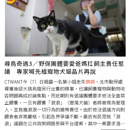
救護站有專業獸醫團隊及救援志工，除提供動物救護、醫療
外，也陸續開設生態教育課程，透過教育推廣提升民眾對野
生動物保育的關注與支持。前年起園區與南投縣政府合作，
縣內受傷的野生動物送至園區救治後野放，很開心能為守護
珍貴的野生動物盡心力。李政賢表示，近年野生動物受傷、
誤入人類活動範圍等情形頻傳，急需強化區域內的救護量
能。九九峰可愛世界動物園擁有完善的動物照護設施及專業
人員，未來雙方合作可望有效提升轄區野生動物的救護效
率。九九峰可愛世界動物園野生動物救護站指出，不少受傷
尋鳥奇遇3／野保團體要愛爸媽扛飼主責任惹
的野生動物就近送到這裡，如大冠鷲、五色鳥、黑冠麻鷺、
議 專家喊先植寵物犬貓晶片再說
松鼠、松雀鷹、領角鴞、鳳頭蒼鷹等，一般類野生動物留在
救護站醫治，受傷的保育類動物經獸醫急救後，再轉送生物
CTWANT今（7）日揭露一名葉小姐走失
鸚鵡
，北市動保處
多樣性研究所，提高救援效率。
尋獲後卻大搞烏龍另行出養的糗事，也讓飼養寵物與動物收
容問題再成討論焦點，而近期則有倡議團體要求修法全面禁
止餵養，一旦有餵養「浪浪」（遊蕩犬貓）者將被視為管理
人，並負擔浪浪一切行為的連帶責任。由於修法倡議方向對
餵食者非常嚴格，引起各界爭議不斷。最近有民眾就「浪
浪」議題在公共政策網路參與平台提案，其中一案要求落實