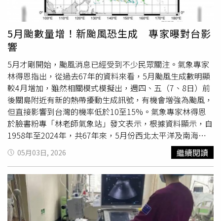
味，形容像是「放很久的抹布味」。此外，「會飛的
鸚鵡
」
其中一台高度也明顯偏低，整體體驗與童年印象落差極大。
貼文曝光後迅速掀起熱議，超過8千名網友留言討論，不少
5月颱數量增！新颱風恐生成 專家曝對台影
人坦言近年六福村確實不如以往熱鬧，「暑假平日去根本像
響
包場」、「台灣樂園20幾年設施都沒太大更新」、「票價不
便宜，但內容差很多」，也有人認為，隨著台灣家庭出國旅
5月才剛開始，颱風消息已經受到不少民眾關注。氣象專家
遊頻率增加，國內主題樂園吸引力自然逐漸下降。不過，也
林得恩指出，從過去67年的資料來看，5月颱風生成數明顯
有許多內行網友替六福村緩頰，認為真正厲害的其實不是遊
較4月增加，雖然相關模式模擬出，週四、五（7、8日）前
樂設施，而是動物園區。由於六福村同時結合遊樂園與野生
後關島附近有新的熱帶擾動生成訊號，有機會增強為颱風，
動物園，園內飼養超過70種動物，包括獅子、老虎、白老
但直接影響到台灣的機率低於10至15%。氣象專家林得恩
虎、白犀牛、狐獴等，其中白犀牛繁殖與保育規模，更被視
於臉書粉專「林老師氣象站」發文表示，根據資料顯示，自
為亞洲少見亮點。不少網友直言，「六福村不要玩遊樂設
1958年至2024年，共67年來，5月份西北太平洋及南海海
施，重點是動物園」、「猛獸巴士跟籠車近距離看動物，其
域颱風發生的個數就有70個，較4月份的47個多了1.48倍。
繼續閱讀
05月03日, 2026
他樂園根本沒得比」、「亞洲最大的白犀牛繁育基地就在六
林得恩提到，過去發生過的5月颱，如2020年的「黃蜂」颱
福村」。也有人希望園方未來能推出動物園區獨立售票方
風、2023年的「瑪娃」颱風等案例，依據統計，自此之
案，認為這才是六福村真正難以取代的核心競爭力。
後，發生颱風個數後續都有逐月快速遞增的趨勢，代表環境
條件也正在調整變動中。林得恩指出，今年西北太平洋及南
海海域颱風目前僅生成4個颱風，分別是洛鞍、西望洋、
鸚
鵡
及辛樂克颱風，但今晨加拿大CMC GEM模式、美國NCEP