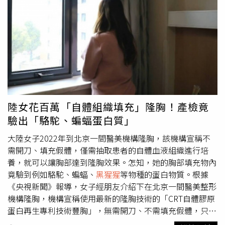
療自己的傷口，拉庫斯的傷口在5天內閉合，大約1個月後已
完全痊癒，幾乎看不見舊傷。這個在2日被發表於學術期刊
《科學報告》（ScientificReports）上的研究指出，這種植
物名為「黃蟬」（Akar Kuning），在傳統醫學中，葉子被
用來治療痢疾、糖尿病和瘧疾等疾病。兩名科學家伊莎貝爾
（IsabelleLaumer）、麥克斯（Max Planck）透露，整個
團隊都對於這項觀察結果感到非常興奮。據了解，這並不是
野生動物第一次被發現進行自我治療，像是
黑猩猩
曾被觀察
到用昆蟲塗抹傷口，報導還指出，儘管過去已知其他野生靈
陸女花百萬「自體組織填充」隆胸！產檢竟
長類動物會吞食、咀嚼或摩蹭一些具有藥用價值的植物，但
驗出「駱駝、蝙蝠蛋白質」
科學家從未見過使用這些植物來治療新傷口的行為，而且這
也是野生動物首次被發現，使用已知具有藥用價值的植物積
大陸女子2022年到北京一間醫美機構隆胸，該機構宣稱不
極處理開放性傷口。另外，伊莎貝爾猜測，這可能是拉庫斯
需開刀、填充假體，僅需抽取患者的自體血液組織進行培
首次自己進行治療，「可能是牠不小心用沾有植物的手指觸
養，就可以讓胸部達到隆胸效果。怎知，她的胸部填充物內
碰了傷口，因這種植物含有非常有效的止痛物質，牠可能會
竟驗到例如駱駝、蝙蝠、
黑猩猩
等物種的蛋白物質。根據
立即感到疼痛減輕，於是一次又一次地塗抹，或是牠觀察群
《央視新聞》報導，女子經朋友介紹下在北京一間醫美整形
體中其他猩猩來學習這種方法」，研究團隊也持續觀察其他
機構隆胸，機構宣稱使用最新的隆胸技術的「CRT自體膠原
猩猩，是否會表現出和拉庫斯同樣的醫療技能。印尼一隻紅
蛋白再生專利技術豐胸」，無需開刀、不需填充假體，只需
毛猩猩懂得用草藥治療傷口。（圖／翻攝自X）
抽取隆胸者自身的「血液組織」培養，像打針一樣約20分鐘