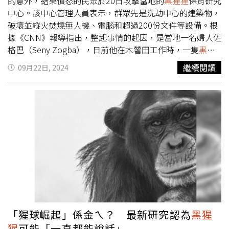
的意外，結果憤怒的民眾於20日攻擊當地的
黑猩猩
保育研究
中心。該中心管理人員表示，群眾先是洗劫中心的建築物，
破壞並縱火焚燒無人機、電腦和超過200份文件等設備。根
據《CNN》報導指出，整起事情的起因，是當地一名婦人佐
格巴（Seny Zogba），日前他在木薯田工作時，一隻
黑猩
猩
從背後襲擊他，除了咬傷他之外，還將他的嬰兒拖入森
繼續閱讀
09月22日, 2024
林。隨後，該名被
黑猩猩
走的嬰兒被發現陳屍在距離寧巴山
自然保護區3公里（約1.9英里）處，而且嬰兒的屍體已被肢
解。如此事件引爆了當地民眾的憤怒，多數民眾認為，嬰兒
之所以慘遭不幸，
黑猩猩
研究中心應要對此負責。後續就演
變成憤怒民眾對中心進行破壞的行為。幾內亞生態學家阿利
吉烏·西拉（Alidjiou Sylla）表示，由於保護區內食物供應
的減少，
黑猩猩
更頻繁地離開保護區，增加了與人類接觸和
攻擊的可能性。
黑猩猩
研究中心表示，自2024年年初以
來，已經記錄了
黑猩猩
在保護區內對人類的6次攻擊事件。
報導中提到，西非的幾內亞、賴比瑞亞（Liberia）和獅子山
共和國（Sierra Leone）的森林，是極度瀕危的西部
黑猩猩
的棲息地。根據國際自然保護聯盟（International Union
「猩球崛起」係金ㄟ？ 最新研究認為
黑猩
for Conservation of Nature）的資料顯示，從1990年至
猩
可能「一直都能說話」