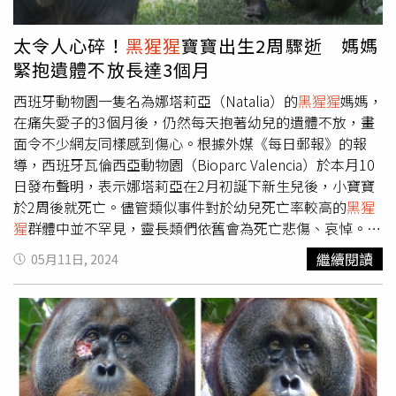
一樣說話。然而，兩支過去的影片對這種說法造成了衝擊，
其中之一是生活在佛羅里達州棕梠港陽光海岸靈長類動物保
太令人心碎！
黑猩猩
寶寶出生2周驟逝 媽媽
護園區的
黑猩猩
「強尼」（Johnny）。在一段2007年的視
緊抱遺體不放長達3個月
頻中，這支名叫強尼的
黑猩猩
似乎在回應一位女士時說了
「媽媽」。而強尼曾經棲居的保護區成員也像他們證實，強
西班牙動物園一隻名為娜塔莉亞（Natalia）的
黑猩猩
媽媽，
尼會用非常嘶啞的聲音說「媽媽」。另一支影片，則是來自
在痛失愛子的3個月後，仍然每天抱著幼兒的遺體不放，畫
於1962年環球影業系列新聞片的一個片段。影片中一隻名
面令不少網友同樣感到傷心。根據外媒《每日郵報》的報
叫雷娜塔（Renata）的
黑猩猩
轉頭看像向牠的飼養員，而飼
導，西班牙瓦倫西亞動物園（Bioparc Valencia）於本月10
養員鼓勵牠說了一些聽起來像媽媽的單字。科學家們將這些
日發布聲明，表示娜塔莉亞在2月初誕下新生兒後，小寶寶
被發現的影片片段錄音後，跟被診斷患有帕金森症患者說話
於2周後就死亡。儘管類似事件對於幼兒死亡率較高的
黑猩
的錄音檔剪輯在一起，播放給61名志願者聽寫下他們聽到的
猩
群體中並不罕見，靈長類們依舊會為死亡悲傷、哀悼。報
字眼，其中絕大多數的受試者都判斷，他們聽到強尼與雷娜
導指出，喪子的憾事對娜塔莉亞的打擊相當嚴重，似乎來得
繼續閱讀
05月11日, 2024
塔說的字眼是「媽媽」。埃克斯特姆博士表示，這份測試的
更加沉重，牠每天都會隨身攜帶孩子的屍體在圍欄內走動，
結果表明，要嘛大腦皮質的區域重疊並不重要，要嘛就代表
也能見到其他
黑猩猩
在安慰娜塔莉亞的身影。園方提到，
黑
黑猩猩
也具備這種重疊的特質。另外根據一份1947年的紀
猩猩
是以社會關係和群體凝聚力為基礎的物種，因此所有成
錄，當代靈長類學家凱瑟琳‧海耶斯‧尼森（Catherine
員都受到這些悲傷事件的影響，牠們也需要時間來接受失去
Hayes Nissen）與丈夫基恩‧詹姆士‧海耶斯（Keith
親人的事實，而猩猩媽媽會需要更多的時間來適應。另外，
James Hayes）收養了一隻名叫維基（Viki）的
黑猩猩
並將
園方進一步表示，由於
黑猩猩
是極度瀕危物種，他們必須持