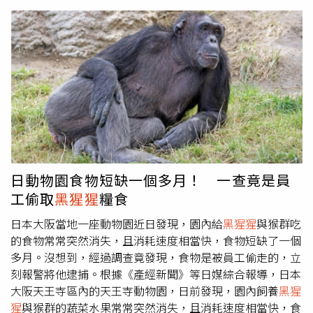
是，模仿人體激素胰高血糖素樣肽-1（GLP-1）的減肥藥
物，其震撼了醫療保健界，這種降低血糖和抑制食慾的藥物
有可能開創肥胖症治療和相關疾病的新時代，例如第2型糖
尿病。洛克斐勒大學生物化學家莫依索夫（Svetlana
Mojsov）、哈佛大學醫學院內分泌學家哈本能（Joel
Habener）、丹麥藥廠諾和諾德研究與初期開發部門首席顧
問克努森（Lotte Bjerre Knudsen）等3名科學家，在將其
轉變為當今數百萬人服用的有效減肥藥物方面發揮了關鍵作
用。第三，變革性人工智慧。人工智慧（AI）正在以前所未
有的速度改變人們的生活，Google DeepMind AlphaFold
蛋白質結構資料庫的開發人員哈薩比斯（Demis
日動物園食物短缺一個多月！ 一查竟是員
Hassabis）、強普（John Jumper），與華盛頓大學醫學
工偷取
黑猩猩
糧食
院蛋白質設計研究所所長貝克（David Baker）被看好未來
可能會獲得諾貝爾化學獎。第四，「腸道菌相」（gut
日本大阪當地一座動物園近日發現，園內給
黑猩猩
與猴群吃
microbiome）領域。細菌、病毒和真菌，生活在人體表面
的食物常常突然消失，且消耗速度相當快，食物短缺了一個
和體內，統稱為人體微生物組，隨著過去20年基因定序的進
多月。沒想到，經過調查竟發現，食物是被員工偷走的，立
步，科學家們能夠更了解這些微生物的作用，它們如何與人
刻報警將他逮捕。根據《產經新聞》等日媒綜合報導，日本
類細胞，尤其是腸道細胞相互作用。美國聖路易華盛頓大學
大阪天王寺區內的天王寺動物園，日前發現，園內飼養
黑猩
教授、生物學家高登（Jeffrey Gordon）是該領域的先驅，
猩
與猴群的蔬菜水果常常突然消失，且消耗速度相當快，食