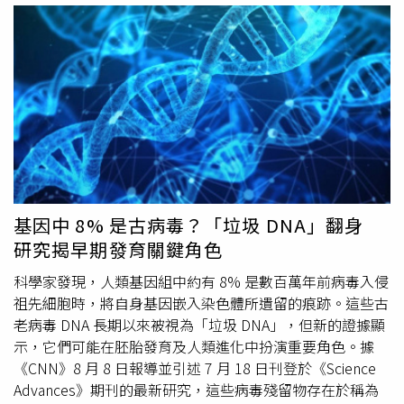
虎．加油》，記錄5個石虎媽媽心動又心碎的故事，希望讓
猩
「灰鬍子大衛」（David Greybeard）及「佛林特」
更多人重視台灣石虎保育。
（Flint）的互動影像，至今仍是經典科學與人文象徵。此
外，她也常以模仿
黑猩猩
的呼喊在現場炒熱氣氛，並笑言
「泰山選錯了珍。」在近70年的科學與公益生涯中，珍古德
獲得全球最高榮譽，包括2021年獲頒「鄧普頓獎」
（Templeton Prize），以及2025年由前美國總統拜登
（Joe Biden）授予的「總統自由勳章」（Presidential
Medal of Freedom）。鄧普頓獎的評語這樣寫道：「她的
劃時代發現，改變了人類理解自身在互相連結之世界中的角
色，她的倡議則為我們物種在照護地球生命上，指引了更崇
基因中 8% 是古病毒？「垃圾 DNA」翻身
高的目標。」動保組織「Humane World for Animals」也
研究揭早期發育關鍵角色
表示，珍古德對動物保護社群的影響不可估量。其執行長布
洛克（Kitty Block）則稱讚：「她為靈長類及所有動物所做
科學家發現，人類基因組中約有 8% 是數百萬年前病毒入侵
的努力，將永遠不被遺忘。」珍古德的影響力還遠超過學術
祖先細胞時，將自身基因嵌入染色體所遺留的痕跡。這些古
領域。她是聯合國和平使者，以溫和而堅定的聲音走遍世
老病毒 DNA 長期以來被視為「垃圾 DNA」，但新的證據顯
界，每年有近300天都在演講，即便過了90歲依然如此。她
示，它們可能在胚胎發育及人類進化中扮演重要角色。據
不僅警告氣候危機的嚴峻，也始終堅持傳達希望。對此，聯
《CNN》8 月 8 日報導並引述 7 月 18 日刊登於《Science
合國秘書長古特雷斯（Antonio Guterres）表示：「得知我
Advances》期刊的最新研究，這些病毒殘留物存在於稱為