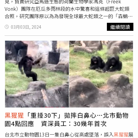
因此醫生警告未來可能會存在一些不可預知的風險。北京清
見，負責研究亞馬遜生態的荷蘭生物學家馮克（Freek
析技術研究院檢測人員表示，該名女子胸部中的填充物樣本
Vonk）團隊在厄瓜多雨林段的水中驚喜和這條超巨大蛇類
檢測結果竟出現動物源的蛋白物質，例如駱駝、蝙蝠、
黑猩
合照，研究團隊原以為為發現全球最大蛇類之一的「森蚺」
猩
等物種源的相關蛋白。據報導，為女子做隆胸手術的白姓
（green anaconda學名Eunectes murinus），結果發現是
繼續閱讀
03月03日, 2024
醫生2010年時曾向國家專利局申請「自體膠原蛋白再生」
全新物種。根據《路透社》引述科學雜誌《多樣性》
的相關技術，但沒有通過，而且白姓醫生只是名普通外科醫
（Diversity）上所公布的一項研究，這條巨蛇雖然與森蚺看
生，並無其他手術經驗。受害者將該醫美整形機構告上法
起來非常相似，基因差異卻高達5.5%。最後科學家將其命
庭，法院判定被告公司應向原告退還醫療服務費、檢查費、
名為「北方綠森蚺」另外，據20年來一直在研究南美發現的
檢測費共計74萬4228元（約新台幣333萬元），但是該機構
水蟒物種的澳洲昆士蘭大學生物學教授弗萊（Bryan G.
負責人消失， 所以損失並無法挽回。
Fry）也表示，「這是令人難以置信的遺傳差異，特別是當
人類與
黑猩猩
只有2%差異時」，他認為這項發現證明，北
方綠森蚺和森蚺在1000年前就已分離成兩種物種。過去已
知世界上體型最大的蛇，是穿梭在亞馬遜叢林的亞馬遜森
蚺，最重可達250公斤以上，但是新發現的北方綠水蚺有可
能取而代之，雖然兩個物種在亞馬遜雨林經過約1000萬年
的分道揚鑣，北方綠水蚺與亞馬遜森蚺在樣貌和習性上仍有
黑猩猩
「重捶30下」拋摔白鼻心…北市動物
許多相似之處。據研究顯示，牠們都是靠驚人的力氣並利用
園4點回應 資深員工：30幾年首次
肌肉擠壓殺死獵物的無毒蛇；大多生活在水中，因此兩者的
鼻孔和眼睛都已經進化到頭頂，可以潛在水中一邊呼吸，一
台北市立動物園13日一隻白鼻心從高處墜落，誤入
黑猩猩
展