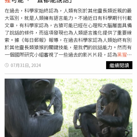
2014年間，這些
黑猩猩
的數量減少了80%。在幾內亞寧巴
山自然保護區的博索森林（Bossou forest）中，僅剩下7隻
在過去，科學家始終認為，人類有別於其他靈長類近親的最
黑猩猩
。與此同時，報導中也提到，當地過去有著特殊的傳
大區別，就是人類擁有語言能力。不過近日有科學期刊刊載
統，
黑猩猩
在幾內亞是會受到尊敬的動物，當地人習慣以食
文章，有科學家認為，古猿可能已經在心理和大腦層面具備
物作為禮物贈與
黑猩猩
。但也是因為這種習慣，會促使一些
了說話的條件，而這項發現也為人類語言進化提供了重要線
黑猩猩
離開保護區，進入人類聚居地索討食物，有時候甚至
索。據《每日郵報》報導，在過去科學家認為人類始終有別
會對人類發動攻擊。
於其他靈長類猿猴的關鍵技能，是我們的說話能力。然而有
一個國際研究小組審視了一些過去的影片片段，認為
黑猩猩
一直能夠說話，或者至少說，牠們的大腦與聲帶已經準備好
繼續閱讀
07月31日, 2024
了。近期，有國外科研小組在期刊《科學報告》（Scientific
Reports）上發表文章，認為
黑猩猩
能夠用一些人類的基本
文字說話。這篇文章的主要作者，瑞典皇家理工學院的阿克
賽爾‧埃克斯特姆（Axel Ekström）表示，神經科學界一直
有一個流傳多年的假設，即
黑猩猩
之所以無法說話，是因為
牠們的大腦皮質阻礙了牠們的語言能力。埃克斯特姆解釋，
在人類的大腦中，負責控制下巴移動的區域，與控制聲帶的
區域之間存在著「重疊」，也因此在人類的成長過程中，我
們逐漸從牙牙學語學會了成人的語言模式。而科學家推測，
由於
黑猩猩
的大腦缺乏這種「重疊」，因此牠們無法像人類