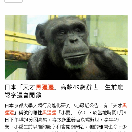
日本「天才
黑猩猩
」高齡49歲辭世 生前能
認字還會開鎖
日本京都大學人類行為進化研究中心最近公告，有「天才
黑
猩猩
」稱號的雌性
黑猩猩
「小愛」（Ai），於當地時間1月9
日下午4時4分因高齡，導致多重器官衰竭辭世，享年49
歲。小愛生前以能夠認字和會開鎖聞名，牠的離開也令不少