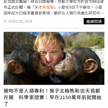
民眾感到難過。綜合日媒報導，京都大學校方於官方網站發
布正式訃聞，稱「天才
黑猩猩
」小愛在9日下午辭世，小愛
因年紀大已經多重器官衰竭，最終在人類行為進化研究中心
工作人員陪伴下安詳離開。據悉，小愛在1976年出生於西
繼續閱讀
01月12日, 2026
非，隔年就被帶到中心進行研究，牠更成為研究語言進化、
知覺及記憶等領域的關鍵角色。小愛天生有強烈好奇心，總
是積極主動配合各項實驗，研究團隊在1978年起將該研究
計畫命名「小愛計畫」；而長年累積的研究成果，成功建立
實驗性理解「
黑猩猩
心智」架構，更為人類探索心智進化起
源奠定重要基石。其中一個研究結果顯示，小愛展現極高認
字與認知能力，像是牠能根據一張綠色圖片，從多個漢字中
指認「綠」這個字。另外，小愛曾與另一隻
黑猩猩
逃出籠
舍，研究團隊事後發現，小愛疑似用擺在籠舍附近的鑰匙，
自行打開籠舍掛鎖，嚇壞眾人。小愛的學術貢獻不僅止於個
人表現，牠在2000年產下兒子「步夢」（Ayumu）成為母
親後，更協助研究人員展開關於親代間知識傳遞的研究，對
親吻不是人類專利！猴子北極熊和信天翁都
靈長類社會學習的理解有著深遠影響。研究中心感念表示，
在親 科學家證實：早在2150萬年前就開始
小愛是主要的研究夥伴，她向人類展示了
黑猩猩
心智的多元
了
側面，讓科學界對生命進化有了全新的思考。不只小愛的辭