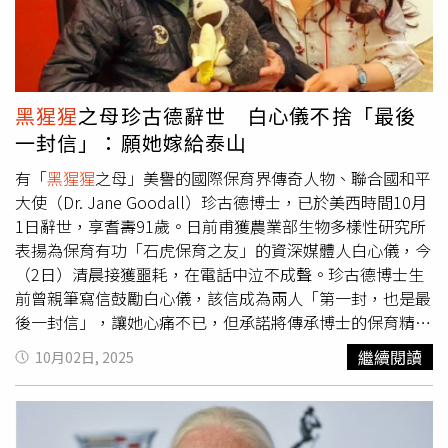
以發現牠們使用工具與社會階層聞名的科學家，早已多次批
評政治人物的權力與攻擊性。她曾在2016年接受《大西
洋》（The Atlantic）雜誌訪問時，把川普比作「展現支配
儀式的雄性
黑猩猩
」，因牠們會為了威嚇對手，跺腳、拖樹
枝、丟石頭，誇張展示力量，「展示的越激烈、越有創意，
黑猩猩
之母珍古德辭世 白心儀不捨「最後
就越容易在群體中上升，也能維持地位更久。」英媒《獨立
一封信」：願她嫁給泰山
報》（The Independent）為此也聯繫白宮，尋求對珍古德
言論的回應。在這次過世後公布的訪談中，珍古德再度以她
有「
黑猩猩
之母」美譽的國際保育界傳奇人物、聯合國和平
的動物行為觀察來詮釋人類的政治現象。她指出，無論
黑猩
大使（Dr. Jane Goodall）珍古德博士，已於美西時間10月
猩
或人類，當面對陌生或被視為威脅的對象時，群體會產生
1日辭世，享耆壽91歲。日前甫獲農業部生物多樣性研究所
「具有傳染性」的攻擊行為，「情緒蔓延，人人都被捲入，
表揚為保育有功「石虎保育之友」的資深媒體人白心儀，今
好像保衛領地或爭奪支配權。」她認為，儘管人類有類似傾
（2日）清晨接獲噩耗，在電話中泣不成聲。珍古德博士生
向，但「大多數人仍是善良的」。珍古德將希望寄託在她於
前曾親筆寫信鼓勵白心儀，該信成為兩人「第一封，也是最
1991年創立的國際環境組織和自然保育組織「根與芽」
後一封信」，讓她心痛不已，但承諾將傳承博士的保育精
（Roots & Shoots）計畫上，盼能培養「新一代有同理心
神。白心儀長年投身石虎志工與保育倡議，並製作多部石虎
繼續閱讀
10月02日, 2025
的公民。」珍古德也是聯合國和平使者（UN Messenger of
紀錄片，是首位獲此殊榮的媒體人。今年6月珍古德博士訪
Peace）。她在2024年「國際和平日」（International Day
台時，白心儀與團隊全程隨行專訪，並送上台灣石虎玩偶作
of Peace）發表聲明，為俄烏戰爭與以哈衝突中的無辜者祈
為見面禮，珍博士愛不釋手。七夕時，白心儀更收到珍博士
禱：「讓我們祈求戰爭終結，特別是停止對加薩人民的種族
的親筆信，信中溫暖寫道：「你正在做的事—幫助孩子們去