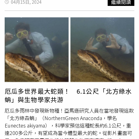
繼續閱讀
04月15日, 2024
就能讓胸部像放進填充物一樣變大。機構負責人聲稱，因為
該技術享有全國獨家專利的關係，因此手術費用高達194萬
元（約新台幣867萬元新台幣），但因為該名女子是熟人介
紹，因此手術費可減至54萬元（約新台幣241萬元）。該名
女子隆胸完一陣子後發現，原本對稱的胸部漸漸走山，且經
常感到疼痛不適。女子原以為是後遺症造成的不適，因此並
未在意，直到某次懷孕7個月的她產檢做乳腺超音波檢查
時，醫生才發現女子的胸部內有假體，「他說你這個絕對不
是自己的，我建議你去大醫院看一下」。所以2023年初她
再次到做手術的醫美機構詢問，但是該機構院長則堅稱，隆
胸手術是純自體技術，所以胸部不對稱或是有疼痛感都是正
常現象。儘管如此，女子的胸部仍持續感到刺痛，還出現不
厄瓜多世界最大蛇類！ 6.1公尺「北方綠水
規則的腫塊，於是她決定先後到2家大醫院檢查。報告顯示
蚺」與生物學家共游
她胸部內的不明注射填充物「並非自體組織」，而是假體。
上海交大附屬第九人民醫院整形外科王濤指出，不明注射物
厄瓜多雨林中發現新物種！亞馬遜研究人員在當地發現這款
性質大部分都是「油膏狀物體」，因此他為其取出後再做乳
「北方綠森蚺」（NorthernGreen Anaconda，學名
房重建手術，並重新植入假體，維持乳房的形態。儘管已大
Eunectes akiyama），科學家預估這種蛇長約6.1公尺，重
量沖洗不明填充物，但女子體內仍有少部分無法完全去除，
達200多公斤，有望成為當今體型最大的蛇。從影片畫面可