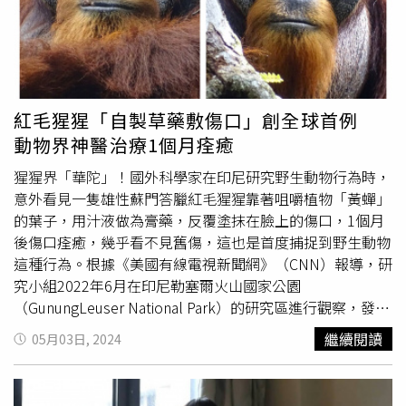
她撫養長大，並且出版了一本名叫《我們家的猿》（The
續讓娜塔莉亞繁殖來保護物種；由於娜塔莉亞與另1隻雌性
ape in our house）的著作，宣稱 Viki 可以說「媽媽」
黑猩猩
同時誕下新生兒，園方亦希望新生兒的到來能讓娜塔
（mama）、「杯子」（cup）和「向上」（up）等簡單的
莉亞高興起來，但令人遺憾的是，這似乎並沒有對她的悲傷
單字。
情緒產生任何影響，而園方也會積極為牠提供最大福祉，同
時支持牠們的行為與自然本能。
紅毛猩猩「自製草藥敷傷口」創全球首例
動物界神醫治療1個月痊癒
猩猩界「華陀」！國外科學家在印尼研究野生動物行為時，
意外看見一隻雄性蘇門答臘紅毛猩猩靠著咀嚼植物「黃蟬」
的葉子，用汁液做為膏藥，反覆塗抹在臉上的傷口，1個月
後傷口痊癒，幾乎看不見舊傷，這也是首度捕捉到野生動物
這種行為。根據《美國有線電視新聞網》（CNN）報導，研
究小組2022年6月在印尼勒塞爾火山國家公園
（GunungLeuser National Park）的研究區進行觀察，發現
這隻名為拉庫斯（Rakus）的雄性蘇門答臘猩猩，會故意地
繼續閱讀
05月03日, 2024
咬碎一種攀爬植物的葉子，然後反覆將汁液擦在臉部的傷口
上。拉庫斯不僅使用汁液，後來還用固體的植物材料，整個
過程持續相當長的時間，判定牠是有意識地用這種植物來治