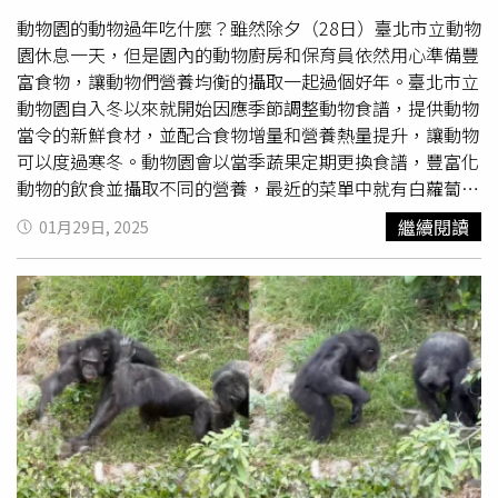
寧（Henkjan Honing）雖未參與本研究，但他也提到，這
些結果明確顯示
黑猩猩
是「以規律節奏演奏牠們的樂器（樹
動物園的動物過年吃什麼？雖然除夕（28日）臺北市立動物
幹）」。研究人員認為，這類擊打行為不應單純視為情緒發
園休息一天，但是園內的動物廚房和保育員依然用心準備豐
洩或無意識動作，而是具備特定結構與目的的溝通方式。此
富食物，讓動物們營養均衡的攝取一起過個好年。臺北市立
外，克羅克福德指出，
黑猩猩
會挑選特定樹根進行敲打，選
動物園自入冬以來就開始因應季節調整動物食譜，提供動物
擇那些形狀與材質可產生最能穿透密林的聲響。這顯示牠們
當令的新鮮食材，並配合食物增量和營養熱量提升，讓動物
擁有基本的聲學判斷能力，懂得使用最有效的「天然擴音
可以度過寒冬。動物園會以當季蔬果定期更換食譜，豐富化
器」。在這篇研究發表的同時，另一項刊登於《科學進展》
動物的飲食並攝取不同的營養，最近的菜單中就有白蘿蔔、
（Science Advances）的研究也提到，
黑猩猩
的語音溝通系
豆薯、油菜、百香果、釋迦等季節食材輪番出現加入動物的
繼續閱讀
01月29日, 2025
統比過去想像中更為複雜。在研究中，
黑猩猩
會將不同的呼
春節菜單。部分的食譜中也提供少量的堅果、果乾，像是核
叫聲組合使用，創造出新的語意。例如將「休息」的呼聲與
桃、龍眼乾、紅棗、無花果、還有過年限定的栗子，讓動物
「邀請玩耍」的呼聲結合，用來邀請其他
黑猩猩
一同在附近
的食物增添不同風味同時補充能量。白頸狐猴很快將米糕一
築巢過夜。兩項研究均有參語的克羅克福德表示，這些發現
掃而空。（圖／臺北市立動物園自提供）動物園有時也提供
凸顯人類對動物語言系統理解的不足「我們很可能一直低估
多樣化的蔬菜給動物嘗試，讓動物的感官和取食行為有適當
了動物溝通的彈性與複雜性，」。
的刺激。像是最近保育員就試著提供香菜給動物們食用，沒
想到動物們反應兩極！有些動物似乎不喜歡香菜的氣味，或
者對它細碎軟嫩而水分和纖維較少的葉子沒什麼興趣，
黑猩
猩
群得到香菜的時候，許多個體眼睜睜看著他們落在地上也
無動於衷。少數幾隻
黑猩猩
試著放進嘴裡咀嚼，咬幾下後便