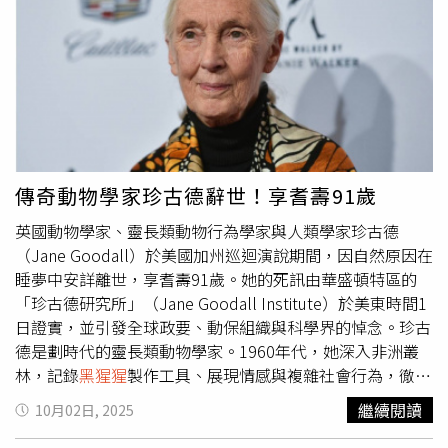
滅絕。」回顧自己的一生，珍古德以二戰時期的英國精神自
愛與保護動物—真是太棒了。如果你能幫助我們在台灣壯大
勉，並引用邱吉爾（Winston Churchill）的話：「我們會在
『根與芽（Roots & Shoots）』教育行動，並成為我們全
海灘上戰鬥，在街頭戰鬥。我們甚至會拿破瓶子拼到底，因
球家庭的一份子，那就更好了。」白心儀當時形容收到此信
為那是我們僅有的。」她說：「你可以沮喪，但不能讓他們
是「最浪漫的情人節禮物」，並回信承諾將用心澆灌博士在
贏。」訪談最後，她留下遺言般的叮嚀：「即使今天地球一
台灣播下的保育種子。「
黑猩猩
之母」美譽的國際保育界傳
片黑暗，仍有希望。不要失去希望。失去希望就會冷漠、什
奇人物珍古德博士，於美西時間10月1日辭世，享耆壽91
麼也不做。如果你想拯救這個仍然美麗的世界，想為未來的
歲。（圖／三立提供）回憶起專訪時，白心儀曾問珍博士：
世代、你的孫子與曾孫保留地球，那就思考你每天的行動。
「您的下一段冒險旅程是什麼？」珍博士微笑回答「死
傳奇動物學家珍古德辭世！享耆壽91歲
當這些小小的行動乘以百萬、十億次時，就能帶來巨大的改
亡」，柔柔地說這將是一場偉大的冒險，博士的平靜坦然，
英國動物學家、靈長類動物行為學家與人類學家珍古德
變。」
讓白心儀深深銘記。她回憶，高齡91歲的珍博士在台期間，
（Jane Goodall）於美國加州巡迴演說期間，因自然原因在
儘管身形骨瘦仍強忍疲憊，努力演說鼓舞大眾。她也看見博
睡夢中安詳離世，享耆壽91歲。她的死訊由華盛頓特區的
士生活極度簡單：不願浪費塑膠袋，連生病聲音沙啞，也不
「珍古德研究所」（Jane Goodall Institute）於美東時間1
願讓人提重物，只因「兩手拿可以保持平衡」。白心儀忍著
日證實，並引發全球政要、動保組織與科學界的悼念。珍古
眼淚，祝福珍博士：「珍，我希望你的下一段旅程，能嫁給
德是劃時代的靈長類動物學家。1960年代，她深入非洲叢
泰山，願你化身泰山的珍，在叢林自在奔跑，不再背負拯救
林，記錄
黑猩猩
製作工具、展現情感與複雜社會行為，徹底
地球的重擔。」白心儀也呼籲，在博士離世之際，更要將保
改變人類對動物與自身的認知。她用名字而非數字稱呼
黑猩
育理念傳承下去。適逢10月5日「石虎日」，三立SET
繼續閱讀
10月02日, 2025
猩
，甚至與牠們建立情感連結，為當時傳統科學方法所質
WILDLIFE 將於5日下午4點在三立新聞54台推出新作品《阿
疑，但最終推動了科學與大眾對動物行為的理解。她與
黑猩