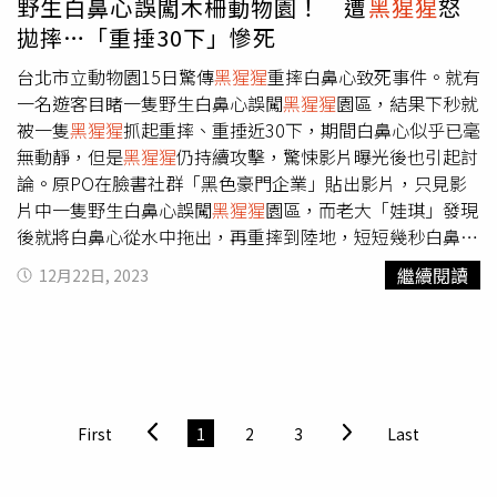
野生白鼻心誤闖木柵動物園！ 遭
黑猩猩
怒
防範措施，防止動物再次誤入。
拋摔…「重捶30下」慘死
台北市立動物園15日驚傳
黑猩猩
重摔白鼻心致死事件。就有
一名遊客目睹一隻野生白鼻心誤闖
黑猩猩
園區，結果下秒就
被一隻
黑猩猩
抓起重摔、重捶近30下，期間白鼻心似乎已毫
無動靜，但是
黑猩猩
仍持續攻擊，驚悚影片曝光後也引起討
論。原PO在臉書社群「黑色豪門企業」貼出影片，只見影
片中一隻野生白鼻心誤闖
黑猩猩
園區，而老大「娃琪」發現
後就將白鼻心從水中拖出，再重摔到陸地，短短幾秒白鼻心
已奄奄一息，但是娃琪似乎非常激動，不只站起來露出牙
繼續閱讀
12月22日, 2023
齒，最後還用拳頭往白鼻心身上多次重捶，前後拋摔攻擊近
30下。根據《三立新聞》報導，動物園非洲區的區長蔡昀陵
解釋，這樣的景象是30年來第一次見，因為動物園靠山區，
因此時常有野生白鼻心出沒。這回野生白鼻心誤闖
黑猩猩
區，驚動
黑猩猩
群，而「娃琪」有此行為其實是要保護其他
同伴，並驅逐白鼻心離開。其實，動物園就曾介紹過，
黑猩
First
1
2
3
Last
猩
肢體語言豐富，有時會盯著遊客看，接著以站立姿勢左右
搖晃表示威嚇、氣憤。另外，若是見
黑猩猩
露出牙齒可不要