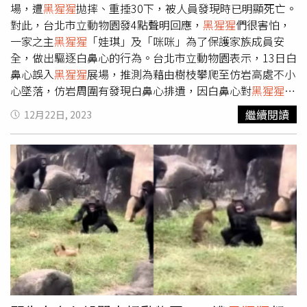
邊在水面上搜尋獵物。亞馬遜發現世界最大的蛇「北方綠森
場，遭
黑猩猩
拋摔、重捶30下，被人員發現時已明顯死亡。
蚺」。（圖／翻攝自X）
對此，台北市立動物園發4點聲明回應，
黑猩猩
們很害怕，
一家之主
黑猩猩
「娃琪」及「咪咪」為了保護家族成員安
全，做出驅逐白鼻心的行為。台北市立動物園表示，13日白
鼻心誤入
黑猩猩
展場，推測為藉由樹枝攀爬至仿岩高處不小
心墜落，仿岩周圍有發現白鼻心排遺，因白鼻心對
黑猩猩
來
說為相對體型較大且沒有見過的物種，
黑猩猩
們很害怕，一
繼續閱讀
12月22日, 2023
家之主
黑猩猩
「娃琪」及「咪咪」為了保護家族成員安全，
做出驅逐白鼻心的行為。台北市立動物園指出，保育員在收
到通知後到場先安撫
黑猩猩
的情緒，將
黑猩猩
帶到室內後，
再出去救援白鼻心，但後送到救傷中心已無法救治，轉送家
衛所檢驗是否帶有狂犬病原（北部目前無）；保育員回到展
場檢查環境是否有其他白鼻心進入及可能路線，確定場地安
全後再讓
黑猩猩
們回到活動場上，翌日，
黑猩猩
「娃琪」還
是很緊張的豎著毛巡視場地。台北市立動物園說明，動物園
四周環山，自然環境生態豐富，許多野生動物如白鼻心等常
於夜間出沒於園區，白鼻心擅長爬樹並運用樹枝作為通道在
人工建物巡邏覓食。資深員工則向《三立新聞網》表示，白
鼻心誤入
黑猩猩
獸舍是30幾年來的第一次，未來園方會增設