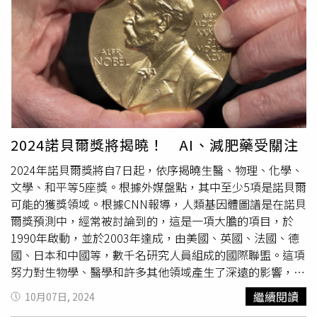
前消逝還覺得有趣的人在想什麼」。對此，園方證實此事，
野生台灣獼猴誤闖
黑猩猩
展場，因
黑猩猩
有領域性，也會群
體打獵，所以獼猴被
黑猩猩
攻擊死亡。園方表示，當下保育
員將
黑猩猩
用食物引到內舍，將獼猴屍體帶走，檢查無異狀
後，再把
黑猩猩
放出來，也餵食物安撫，之後觀察猩猩沒激
烈暴躁行為。據了解，其實類似動物園攻擊事件不只一起，
去年台北市立動物園也發生野生白鼻心誤闖
黑猩猩
展區被打
死，當時木柵動物園表示，不知道白鼻心怎麼闖入的，為了
動物福利，會將網子把整區圍住，動物也可能會在附近逗
2024諾貝爾獎將揭曉！ AI、減肥藥受關注
留，大自然法則人類無法干預。
2024年諾貝爾獎將自7日起，依序揭曉生醫、物理、化學、
文學、和平等5座獎。根據外媒盤點，其中至少5項是諾貝爾
可能的獲獎領域。根據CNN報導，人類基因體圖譜是在諾貝
爾獎預測中，經常被討論到的，這是一項大膽的項目，於
1990年啟動，並於2003年達成，由美國、英國、法國、德
國、日本和中國等，數千名研究人員組成的國際聯盟。這項
努力對生物學、醫學和許多其他領域產生了深遠的影響，但
該項目可能無法獲得諾貝爾獎的原因之一是參與這項壯舉的
繼續閱讀
10月07日, 2024
人數太多，依據規則，每個獎項只能授予最多3人。第二