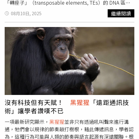
們親愛的和平使者珍古德離世，我深感悲痛。她為人類與地
「轉座子」（transposable elements, TEs）的 DNA 區段
球留下了非凡的遺產。」雖然2020年的新冠疫情阻斷了她
中，俗稱「跳躍基因」，能夠在基因組內複製與移動。國際
繼續閱讀
08月10日, 2025
的行程，但她轉而在英國童年故居開啟播客「Jane Goodall
研究團隊利用全新分類方法與基因活性測試，針對靈長類基
Hopecast」，邀請政治家、作家與科學家對談。她認為，
因組中的 MER11 序列進行分析，發現了四個先前未知的亞
若要改變人心，就必須用故事觸動，而非僅靠辯論。今年6
家族。其中，最新整合進人類基因組的 MER11_G4 在人類
月訪台時，她更抱病接受專訪，直言自己「時日不多」，但
幹細胞與早期神經細胞中具有強大啟動基因表達的能力，顯
仍盼用餘生激勵年輕人，在動盪的世界中找到希望。她更提
示其在早期發育階段可能發揮關鍵作用，並影響基因對環境
及保育與人工智慧等議題，表示自己「把一生奉獻給自然探
與發育信號的反應。京都大學功能基因組學副教授井上文隆
索，並期待生命結束後邁向另一場偉大的冒險。」她的逝世
表示：「我們的基因組很早就被測序，但仍有許多部分功能
消息傳出當日，原訂於洛杉磯地區舉辦的植樹計畫上，千名
不明。轉座子被認為對基因組演化有重要影響，未來研究將
學生齊聚，為她靜默致意，並以她的名義種下第1棵樹。活
讓我們更清楚它們的意義。」研究同時指出，不同動物的
動發言人馬里諾（Shawna Marino）也認為：「我認為沒有
MER11 序列演化路徑各異，可能參與了人類、
黑猩猩
與獼
比這更好的方式來紀念她的遺產了。」
猴等靈長類的分化。上海免疫與感染研究所陳勛博士指出，
這些古老病毒可能為基因組創新提供「原料」，幫助我們了
沒有科技但有天賦！
黑猩猩
「遠距通訊技
解人類獨特之處。儘管多數古老病毒 DNA 早已失去活性，
術」讓學者讚嘆不已
不再構成威脅，但也有研究顯示，部分轉座子與癌症等疾病
相關。2024 年的一項研究甚至探討了透過抑制特定轉座
一項最新研究顯示，
黑猩猩
並非只有透過吼叫聲來進行溝
子，提升癌症治療效果的可能性。新研究發現，部分古老病
通，牠們會以規律的節奏敲打樹根，藉此傳遞訊息，學者認
毒 DNA 能啟動幹細胞基因表達，影響人類演化進程。（圖
為，這種行為可能與人類的節奏與語言起源有深遠關聯。根