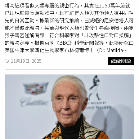
世引發民眾討論，值得注意的是，京都大學在官網發布的訃
親吻這項看似人類專屬的親密行為，其實在2150萬年前就
聞中，罕見對動物使用了帶有崇高敬意的詞彙「逝去」與
已出現於靈長類動物中，且可能是人類與其他類人猿共同祖
「享年」。訃聞的用詞感動了無數網友，紛紛在社群上留言
先的日常互動。據最新的研究推論，已滅絕的尼安德塔人可
讚嘆，「這展現了研究者對小愛的敬意」、「感受到校方將
能不僅彼此親吻，甚至與現代人類也曾發生唇齒接觸。兩隻
牠視為『人』而非單純的動物」、「這份溫暖的尊重令人落
猴子親密碰觸嘴部，符合科學家對「非攻擊性口對口接觸」
淚」。
的親吻定義。根據英國《BBC》科學新聞報導，此項研究由
英國牛津大學演化生物學家布林德爾博士（Dr. Matilda
Brindle）領銜，並發表於《演化與人類行為》（Evolution
繼續閱讀
11月19日, 2025
and Human Behaviour）期刊。研究團隊定義親吻為「非攻
擊性、具唇部或口部接觸與動作、且不涉及食物交換」的行
為，並依此觀察多種動物行為紀錄，建立出親吻行為的演化
譜系。人類、
黑猩猩
與倭
黑猩猩
皆具有親吻行為，顯示此行
為源於共同祖先。布林德爾博士指出：「人類、
黑猩猩
與倭
黑猩猩
都會親吻，因此我們推測，他們的最近共同祖先也具
備此行為，約可追溯至2150萬年前的大型猿類。」研究團
隊亦發現，從狼、土撥鼠到北極熊與信天翁等多種動物中，
也都出現吻合上述定義的「親吻」行為。這項研究也指出，
親吻雖無直接生存或繁殖優勢，卻廣泛存在於不同物種之