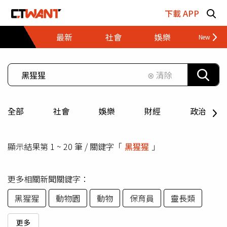
跳至主要內容區塊
下載 APP
最新
社會
娛樂
財經
⊗ 清除
全部
社會
娛樂
財經
政治
顯示結果第 1 ~ 20 筆 / 關鍵字「
黑猩猩
」
更多相關新聞關鍵字：
黑猩猩
動物園
動物
保育員
靈長類
更多