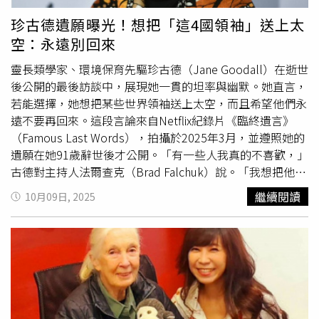
中，顯示其可能具有社會性或健康評估等潛在功能。例如，
有研究曾發現，現代人與尼安德塔人共享唾液中某種細菌，
珍古德遺願曝光！想把「這4國領袖」送上太
暗示雙方長期存在唾液交換行為。科學家指出，尼安德塔人
空：永遠別回來
與現代人可能曾透過親吻交換唾液與細菌。不過，科學家至
今尚未完全釐清「為何」親吻演化出現。現有假說包括源自
靈長類學家、環境保育先驅珍古德（Jane Goodall）在逝世
靈長類理毛行為的延伸、或作為判斷伴侶健康狀態與基因相
後公開的最後訪談中，展現她一貫的坦率與幽默。她直言，
容性的一種方式。布林德爾博士認為，親吻不應僅視為帶有
若能選擇，她想把某些世界領袖送上太空，而且希望他們永
浪漫意味的行為，而是值得深入探討的跨物種社會互動現
遠不要再回來。這段言論來自Netflix紀錄片《臨終遺言》
象。她強調：「親吻是人類與其他非人類親戚共享的行為，
（Famous Last Words），拍攝於2025年3月，並遵照她的
我們應該認真研究，而非將其簡化為浪漫或情感象徵。」
遺願在她91歲辭世後才公開。「有一些人我真的不喜歡，」
古德對主持人法爾查克（Brad Falchuk）說。「我想把他們
放上馬斯克（Elon Musk）的太空船，送往他堅信自己會發
繼續閱讀
10月09日, 2025
現的星球。」據悉，身為太空探索科技公司（SpaceX）執
行長的馬斯克，曾表示他計畫最早在2029年將人類送上火
星。被珍古德點名的人，除了馬斯克本人，還包括美國總統
川普（Donald Trump）與其核心支持者、俄羅斯總統普丁
（Vladimir Putin）、中國國家主席習近平，以及以色列總
理納坦雅胡（Benjamin Netanyahu）和其極右翼政府，
「全都送上那艘船。」這位自1960年起研究非洲
黑猩猩
、