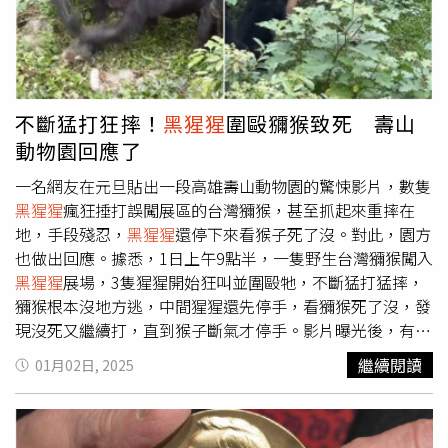
升動物福利為動物的幸福生活努力。動物園營養師也再次提
台灣獼猴誤入
黑猩猩
展場，因
黑猩猩
具有領域性及群體打獵
醒大家，來園遊玩請勿餵食動物，以免影響動物們的健康。
的天性本能，該隻獼猴不幸遭
黑猩猩
群體攻擊而死亡。園方
提到，保育員在當下立刻將
黑猩猩
以食物引誘收入內舍，並
將獼猴屍體帶走。經人員檢視展場無異狀後，將
黑猩猩
重新
放出，並投餵食物安撫，後續觀察猩猩並無出現激烈暴躁行
不斷猛打狂摔！
黑猩猩
圍毆獼猴致死 壽山
為。對此網友表示，「要怎麼做才能給中山大學的猴子們看
動物園回應了
這部影片」、「
黑猩猩
領地意識很強，而且本來就會吃猴
子，會有這種反應很正常」、「就說沒出新手村不要打魔
一名網友在元旦貼出一段高雄壽山動物園的驚悚影片，數隻
王」、「這悟空想單吃凱薩，殊不知自己被凱薩吃掉」、
黑猩猩
瘋狂捶打誤闖展區的台灣獼猴，甚至抓起來重摔在
「猩猩跟猴子都好可怕，放個人類進去應該也會被敲成肉醬
地，手段殘忍，
黑猩猩
還停下來看猴子死了沒。對此，園方
吧。」
也做出回應。據悉，1日上午9點半，一隻野生台灣獼猴闖入
黑猩猩
展場，3隻猩猩開始狂叫並圍毆牠，不斷猛打猛摔，
獼猴根本沒地方逃，中間猩猩還先停手，看獼猴死了沒，發
現沒死又繼續打，直到猴子斷氣才停手。影片曝光後，有些
網友開玩的說，「人類不能做的，猩猩幫你完成了」、「我
繼續閱讀
01月02日, 2025
看不爽台灣獼猴很久了，看到這個莫名愉悅」、「要怎麼做
才能給中山大學的猴子們看這部影片」。也有人批，「雖是
自然法則，但留言說好笑有趣很爽的人，不懂一個生命在眼