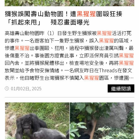
興趣缺缺，也有些猩猩不可置信地望著保育員，好像想不透
這是什麼食物。不過動物園精心調配的猴米糕就很受靈長類
獼猴誤闖壽山動物園！遭
黑猩猩
圍毆狂揍
的歡迎，今年農曆春節前推出一道「綠意盎然」的小點心-
「抓起來甩」 殘忍畫面曝光
青豆紅棗猴米糕。青豆富含植物性蛋白質及多種維生素，如
葉酸和維生素K，對動物的肌肉維持、舒緩情緒及骨骼健康
高雄壽山動物園昨（1）日發生野生獼猴被
黑猩猩
活活打死
有一定的幫助；紅棗含有維生素C及豐富的膳食纖維，有抗
的事件。一名遊客拍下一隻野生獼猴，誤入
黑猩猩
的區域，
氧化及順暢排便等功能。今年獼猴對青豆米糕很捧場。（圖
慘遭
黑猩猩
出拳圍毆、狂甩，過程中獼猴發出淒厲叫聲，最
／臺北市立動物園自提供）今年農曆春節期間，動物園的中
後傷重不治。事後園方證實此事，立即派保育員引誘
黑猩猩
央廚房特別為動物們設計了充滿年味的美味驚喜，首次以青
回內舍，並將獼猴屍體移出，檢查場地安全後，再將
黑猩猩
豆、紅棗等天然食材加入米糕製作，為動物的年菜健康把
放閘並給予食物安撫情緒。一名網友昨日在Threads在發文
關，同時也豐富了食材。在目前動物園的食譜中，「豆類」
表示，他目睹野生台灣獼猴不慎闖入
黑猩猩
園區，慘遭圍毆
是相對少用的食材，然而豆類所含的植物性蛋白質對於許多
致死，獼猴在闖入前還搶奪他手上的袋子，沒想到下一秒就
繼續閱讀
01月02日, 2025
植食性及雜食性動物來說，是除了肉、蛋、蟲以外的蛋白質
發生此事，原PO還表示，「後面
黑猩猩
似乎有做出確認台
來源。園內的臺灣動物區的獼猴、非洲動物區的狐猴、狒
灣獼猴是否有死亡的動作，隨之發現台灣獼猴還未死就繼續
狒，看到保育員拿來的米糕，很快就一掃而空。大家過年期
攻擊。」根據網友拍下的畫面顯示，1隻體型瘦小的台灣獼
間來到動物園參觀的時候，不妨觀察看看動物們正在享用哪
猴，遭到3隻
黑猩猩
包圍，其中2隻出拳狂揍沒有停下來，還
道菜！動物園的中央廚房透過季節食材與提供比例、方式的
狠甩獼猴身體，小獼猴趁隙欲逃跑，但仍被一把抓住繼續挨
變化，為動物們更換當季的「時令蔬果」與我們一起歡度節
揍，過程中發出淒厲的叫聲，直到獼猴死亡
黑猩猩
才停手。
慶，在顧及營養需求之外也讓動物們展現更自然的行為，提
園方證實此事，說明事件發生於1日上午約9時30分，一隻