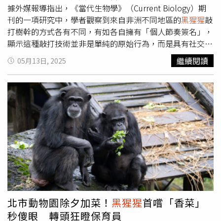
／翻攝自X）
據外媒報導指出，《當代生物學》（Current Biology）期
刊的一項研究中，學者觀察到來自非洲不同地區的
黑猩猩
敲
打樹幹的方式各有不同，有如各自擁有「個人節奏簽名」，
顯示這種敲打技術並非是單純的原始行為，而是具有社交意
義的遠距離通訊技術。這份研究是由英國聖安德魯斯大學
繼續閱讀
05月13日, 2025
（University of St Andrews）靈長類學者霍貝特（Cat
Hobaiter）與法國國家科學研究中心（CNRS）認知科學研
究所的克羅克福德（Catherine Crockford）共同主導。霍
貝特表示，
黑猩猩
會使用樹幹進行社交上的「確認」，當牠
們敲打熱帶雨林中高聳的板根時，發出的低頻聲音可在森林
中傳播超過一公里，目的可能是告知同伴牠的位置或移動方
向，而每隻
黑猩猩
的鼓聲節奏各異，可讓同伴辨識發聲者。
研究中分析了371次
黑猩猩
的敲擊行為，發現這些節奏並非
隨機。來自西非的
黑猩猩
傾向於使用平均而穩定的節拍，而
東非的族群則表現出節奏長短變化更明顯的擊打模式。這些
節奏性行為與人類社會中使用節奏進行互動的習性相呼應，
可能早在人類與
黑猩猩
的共同祖先出現時就已存在。阿姆斯
北市動物園除夕加菜！
黑猩猩
首嚐「香菜」
特丹大學（University of Amsterdam）音樂認知學者亨霍
秒傻眼 轉頭狂瞪保育員