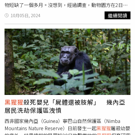
呼聲相當高。第五，致癌基因檢測。擁有研究人類和
黑猩猩
物短缺了一個多月。沒想到，經過調查，動物園方在2日竟
之間遺傳差異的背景，現任華盛頓大學醫學院教授金恩
發現，這些食物竟是被動物園內的一名47歲男員工偷走，園
繼續閱讀
10月05日, 2024
（Mary-Claire King）採取了一種全新的方法，早在科學家
方立刻向大阪府警察天王寺派出所報案。園方透露，這名員
繪製出人類基因組圖譜之前，其就花了17年的時間來檢測和
工屬於飼養和展覽部門，負責照顧和管理動物。事後，警方
確定BRCA1基因突變在乳癌和卵巢癌中的作用，這項發現使
以涉嫌盜竊的罪名主動約談嫌疑人。對此，動物園方表示
得基因檢測能夠識別出乳癌風險增加的女性，以及採取哪些
「由於事件仍處於警方調查階段，我們無法評論動機。」並
措施來降低風險，例如額外的篩檢和預防性手術。
指出「我們對失去公眾的信任深表歉意，我們將核實事實，
採取嚴格行動，努力防止這類事件再次發生。」
黑猩猩
殺死嬰兒「屍體還被肢解」 幾內亞
居民洗劫保護區洩憤
西非國家幾內亞（Guinea）寧巴山自然保護區（Nimba
Mountains Nature Reserve）日前發生一起
黑猩猩
屠殺幼嬰