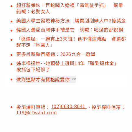
超狂新娘妹！巨蛇闖入婚禮「霸氣徒手抓」 網暈
船喊：必娶女人
美國大學生發現神秘方法 購買刮刮樂大中2億獎金
韓國人最愛台灣伴手禮是它 網喊：喝過的都說讚
「擺爛咖」一週爽上3天班！他不懂這幾點 資遣都
趕不走「地雷人」
更多最新熱門議題：2026九合一選舉
姊車禍過世…她頂替上班瞞14年「騙到退休金」
被抓包下場慘了
做到這點才有資格說愛你
PR
(02)6630-8641
投訴爆料專線：
、投訴爆料信箱：
119@ctwant.com