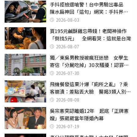
手抖拒檢還嗆警！台中男驗出毒品
陳水扁神回「這句」網笑：手抖界權
威
2026-08-03
買195元鹹酥雞忘帶錢！老闆神操作
「倒找5元」 全網看哭：這就是台灣
2026-08-07
獨／東吳男教授被瘋狂迷戀 女學生
寄信「分屍吃掉」30次騷擾！認罪免
關
2026-07-30
飛機餐發這果汁爆「廁所之亂」？乘
客崩潰：差點丟大臉 醫揭3類人別亂
喝
2026-08-08
吳宗憲突認離婚12年 起底「正牌憲
嫂」張葳葳當年隱婚內幕
2026-07-19