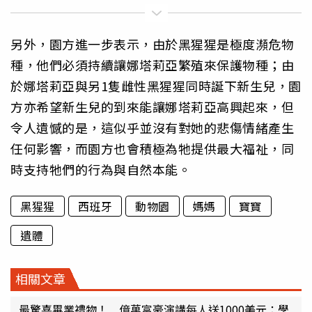
另外，園方進一步表示，由於黑猩猩是極度瀕危物
種，他們必須持續讓娜塔莉亞繁殖來保護物種；由
於娜塔莉亞與另1隻雌性黑猩猩同時誕下新生兒，園
方亦希望新生兒的到來能讓娜塔莉亞高興起來，但
令人遺憾的是，這似乎並沒有對她的悲傷情緒產生
任何影響，而園方也會積極為牠提供最大福祉，同
時支持牠們的行為與自然本能。
黑猩猩
西班牙
動物園
媽媽
寶寶
遺體
相關文章
最驚喜畢業禮物！ 億萬富豪演講每人送1000美元：學