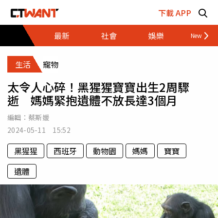
跳至主要內容區塊
下載 APP
最新
社會
娛樂
財經
生活
寵物
太令人心碎！黑猩猩寶寶出生2周驟
逝 媽媽緊抱遺體不放長達3個月
編輯：
蔡斯媛
2024-05-11 15:52
黑猩猩
西班牙
動物園
媽媽
寶寶
遺體