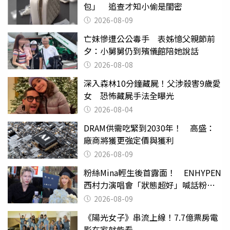
包」 追查才知小偷是閨密
2026-08-09
亡妹慘遭公公毒手 表姊憶父親節前
夕：小舅舅仍到殯儀館陪她說話
2026-08-08
深入森林10分鐘藏屍！父涉殺害9歲愛
女 恐怖藏屍手法全曝光
2026-08-04
DRAM供需吃緊到2030年！ 高盛：
廠商將獲更強定價與獲利
2026-08-09
粉絲Mina輕生後首露面！ ENHYPEN
西村力演唱會「狀態超好」喊話粉
絲：我們心意相通
2026-08-09
《陽光女子》串流上線！7.7億票房電
影在家就能看