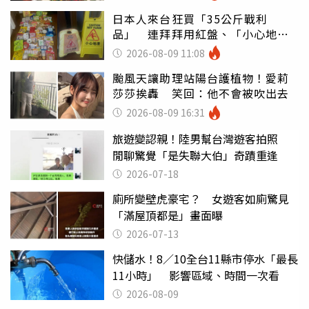
日本人來台狂買「35公斤戰利
品」 連拜拜用紅盤、「小心地
滑」告示牌也帶回家
2026-08-09 11:08
颱風天讓助理站陽台護植物！愛莉
莎莎挨轟 笑回：他不會被吹出去
2026-08-09 16:31
旅遊變認親！陸男幫台灣遊客拍照
閒聊驚覺「是失聯大伯」奇蹟重逢
2026-07-18
廁所變壁虎豪宅？ 女遊客如廁驚見
「滿屋頂都是」畫面曝
2026-07-13
快儲水！8／10全台11縣市停水「最長
11小時」 影響區域、時間一次看
2026-08-09