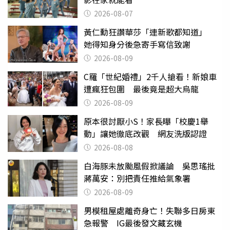
2026-08-07
黃仁勳狂讚華莎「連新歌都知道」
她得知身分後急寄手寫信致謝
2026-08-09
C羅「世紀婚禮」2千人搶看！新娘車
遭瘋狂包圍 最後竟是超大烏龍
2026-08-09
原本很討厭小S！家長曝「校慶1舉
動」讓她徹底改觀 網友洗版認證
2026-08-08
白海豚未放颱風假掀議論 吳思瑤批
蔣萬安：別把責任推給氣象署
2026-08-09
男模租屋處離奇身亡！失聯多日房東
急報警 IG最後發文藏玄機