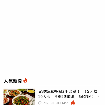
人氣新聞
父親節聚餐點3千合菜！「15人擠
10人桌」她餓到崩潰 網傻眼：讓
店家看笑話
2026-08-09 14:23