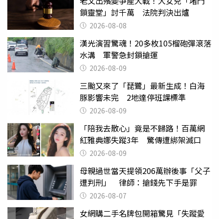
老父出殯變爭產大戰！大女兒「堵門
鎖靈堂」討千萬 法院判決出爐
2026-08-08
漢光演習驚魂！20多枚105榴砲彈滾落
水溝 軍警急封鎖搶運
2026-08-09
三颱又來了「琵鷺」最新生成！白海
豚影響未完 2地達停班課標準
2026-08-09
「陪我去散心」竟是不歸路！百萬網
紅雅典娜失蹤3年 驚傳遭綁架滅口
2026-08-09
母親過世當天提領206萬辦後事「父子
遭判刑」 律師：搶錢先下手是罪
2026-08-07
女網購二手名牌包開箱驚見「失蹤愛