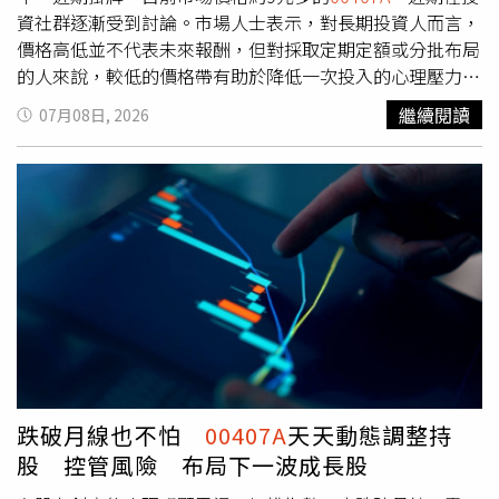
5.49%、00403A下跌5.7%、00405A跌幅約9.88%。但專家
資社群逐漸受到討論。市場人士表示，對長期投資人而言，
也認為短線回檔為短期效應，受惠於全球AI應用落地與半導
價格高低並不代表未來報酬，但對採取定期定額或分批布局
體供應鏈景氣復甦，台股長線基本面依然樂觀展望。※免責
的人來說，較低的價格帶有助於降低一次投入的心理壓力，
聲明：文中所提之個股、基金內容僅供參考，並非投資建
也更容易持續累積部位。近年ETF市場快速成長，不少投資
繼續閱讀
07月08日, 2026
議，投資人應獨立判斷，審慎評估風險，自負盈虧。
人也開始從追求高配息，轉向重視整體資產成長。而
00407A
採不配息設計，希望將收益持續留在基金內滾動，
讓資產持續參與市場，也讓不少以退休規劃、教育基金或長
期財富累積為目標的投資人開始關注。市場觀察指出，今年
AI投資已逐漸從硬體建置延伸到更多應用領域，台灣供應鏈
仍扮演重要角色，雖然短線盤勢難免受到國際政經因素影響
而震盪，但不少法人仍認為，AI長期發展趨勢沒有改變。在
市場波動加劇下，投資人也開始重新思考投資方式。過去可
能著重挑選單一熱門個股，如今愈來愈多人選擇透過ETF參
與產業成長，再依自身需求選擇配息或不配息商品。隨著AI
供應鏈持續發展，台股仍具備中長期成長動能，而主動式
ETF市場也逐漸從「比績效」走向「比產品定位」。
跌破月線也不怕
00407A
天天動態調整持
00981A、00403A主打收益分配，
00407A
則聚焦收益再投入
股 控管風險 布局下一波成長股
與時間複利，不同設計各自對應不同的投資需求，也讓投資