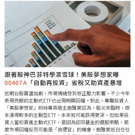
跟著股神巴菲特學滾雪球！美股夢想家曝
00407A
「自動再投資」省稅又助資產暴增
近期台股震盪加劇，市場情緒受到修正壓力影響，不少今年
表現亮眼的主動式ETF也出現明顯回檔。對此，專職投資人
「美股夢想家」粉絲專頁版主施雅棠認為，股災來臨時，原
本漲得較多的主動型ETF，本來就可能跌得更深，但如果投
資人當初買進主動式ETF，是因為認同基金的選股策略，那
麼市場回檔反而可能是「撿便宜」的機會。施雅棠近日在社