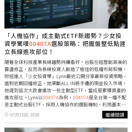
「人機協作」成主動式ETF新趨勢？少女投
資學驚嘆
00407A
選股策略：把握盤整低點建
立長線進攻部位！
隨著全球科技產業長線趨勢持續看好，台股在經歷創高後的
震盪修正，反而為長線投資人創造了極佳的低檔布局契機，
財經達人「少女投資學」Lynn最近公開分享最新投資策略，
面對近期回檔修正，她果斷ALL IN將手邊的現金投入市場，
她提到這次大跌會進攻一些主動型ETF，當成是累積資產的
進攻部位。Lynn以
00407A
為例，
00407A
是全台第一檔不配
息主動式台股ETF，採用人機協作的選股機制，利用基本面
研究搭配量化選股工具，提升投資紀律與決策效率，且標的
繼續閱讀
07月15日, 2026
採取不配息機制，配息會自動再投入，避免配息花掉、自動
長期複利，也具有稅務優勢，可避免因收到股利多繳稅或是