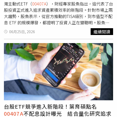
灣主動式ETF（
00407A
），財經專家股魚指出，這代表了台
股投資正式進入追求資產累積效率的新階段。針對市場上兩
大趨勢，股魚表示，從官方推動的TISA級別，到市值型不配
息 ETF 的規模爆發，都證明了投資人正在變聰明。股魚指
出，許多投資人過去在面對「年報酬 10%」與「殖利率
繼續閱讀
06月25日, 2026
10%」時，往往會誤判而選擇殖利率。事實上，若為了領取
現金股利，反而會面臨綜合所得稅、二代健保補充保費，以
及二次投入時產生的手續費磨擦，這些都會導致部位變小，
減損複利威力。股魚認為，想要加速資產累積，「不配息」
才是真正的財富密碼，因為它讓資金能直接在部位中進行長
期複利滾動。在不配息的基礎上，
00407A
引入了「人機協
作」機制。股魚說明，這套機制並非完全依賴經理人的主觀
直覺，而是分三階段進行：透過量化系統初篩確保紀律、研
究團隊進行深度基本面分析，最後由經理人拍板決策。股魚
認為，這種機制將過去法人大戶專享的操盤精髓移植到 ETF
上，讓投資人既能保有 ETF 盤中靈活交易的優點，也能享
有主動選股的超額報酬機會。儘管市場對新產品充滿期待，
台股ETF競爭進入新階段！葉育碩點名
股魚也提醒投資人應理性評估。他指出，主動式 ETF 因為
00407A
不配息設計曝光 結合量化研究追求
涉及頻繁的汰弱留強與專業研究，其內扣費用率通常會高於