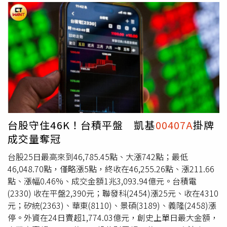
金剩98元，第二年含息總計僅109.8元，「是不是少於不配
息的110元？儘管每年只少了一點點，但是長時間的累積後
就會很驚人。」他強調，
00407A
採取不配息設計，將股息
留存於基金資產中，使本金持續放大，加乘複利效果。「就
像是巴菲特的雪球投資術，雪球會越滾越大。」在選股機制
方面，陳重銘說明，
00407A
有別於其他主動式ETF多數高度
依賴經理人主觀判斷，該基金特別導入「人機協作」機制：
先透過量化系統大範圍篩選具潛力的企業，再由投資團隊深
度研究產業趨勢、公司營運與成長動能，最後由基金經理人
與投信研究團隊共同進行投資決策與配置，以降低人為誤判
台股守住46K！台積平盤 凱基
00407A
掛牌
風險。陳重銘也點出一般被動型ETF的侷限：追蹤指數的成
成交量奪冠
分股通常每季甚至每半年才調整一次，在AI產業高速輪動的
當下，難以即時跟上市場變化，這也是近年越來越多主動型
台股25日最高來到46,785.45點、大漲742點；最低
ETF得以打敗0050的主要原因之一。面對外界「不配息，那
46,048.70點，僅略漲5點，終收在46,255.26點、漲211.66
我要怎麼拿錢過生活」的疑慮，陳重銘直球回應：「其實你
點、漲幅0.46%、成交金額1兆3,093.94億元。台積電
要換一個腦袋，股利跟資本利得都是錢，重點是幫自己多賺
(2330) 收在平盤2,390元；聯發科(2454)漲25元、收在4310
一點。」他建議，年輕時應堅持不配息、專注累積資產，等
元；矽統(2363)、華東(8110)、景碩(3189)、義隆(2458)漲
到年老真正需要現金流時，可以選擇賣出部分股票換現金，
停。外資在24日賣超1,774.03億元，創史上單日最大金額，