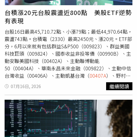
台光電、智邦、奇鋐等，整體權重相對平均。「稀飯」認
為，投資人若看好 AI 未來幾年的發展，市場修正則未必是
台積漲20元台股震盪近800點 美股ETF逆勢
壞事，畢竟買 ETF，本來就不是只看這一、兩個月的漲跌，
有表現
而是希望透過時間，把資產慢慢累積起來。選擇好標的且持
續投入，長期來看，有機會將時間複利的效果進一步放大。
台股16日最高45,710.72點、小漲79點；最低44,970.64點，
※免責聲明：文中所提之個股、基金內容僅供參考，並非投
震盪743點。台積電（2330）最高2450元、漲20元。ETF部
資建議，投資人應獨立判斷，審慎評估風險，自負盈虧。◎
分，6月以來就有包括群益S&P500（009823）、群益美國
本文內容已獲 要不要來點稀飯套餐 授權。
科技巨頭（009824）、國泰收益非投等債（00990B）、主
動安聯美國科技（00402A）、主動聯博動能
50（00404A）、華南永昌未來金融（009822）、主動中信
台灣收益（00406A）、主動凱基台灣（
00407A
）、野村稀
土關鍵資源（009821）、主動富邦台灣龍耀（00405A）、
繼續閱讀
07月16日, 2026
主動第一金優股息（00408A）共11檔上市。其中海外ETF
佔了6檔，台股ETF則是有5檔。其中、群益
S&P500（009823）上漲4.1%表現居冠，其次為群益美國
科技巨頭（009824）3.4%，7/15甫上市的00408A適逢台股
大漲也上漲1.6%。