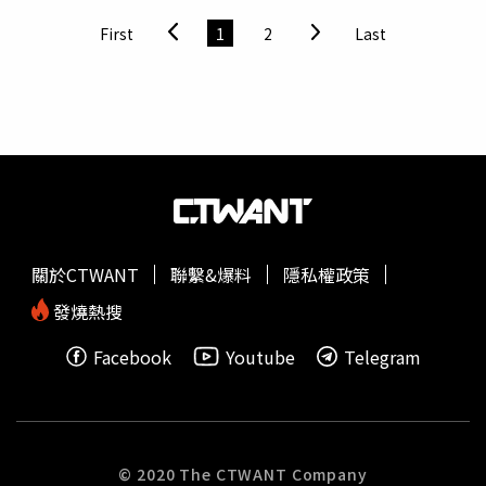
以量化系統對台灣上市股票進行大範圍篩選，降低情緒干
First
1
2
Last
擾；第二層由投資團隊針對產業趨勢、公司營運與成長動能
進行深度質化研究；第三層則由基金經理人每日檢視投資組
合並進行成分股調整，依市場趨勢與產業變化彈性操作。她
將這種模式歸納為「科技速度結合人的判斷」的人機協作機
制。除選股機制外，陳明君也特別提及
00407A
的不配息設
計。她表示，相較於配息型ETF將收益分發給投資人，
00407A
選擇將股利留存於基金資產中再投入，意在讓收益
轉化為下一段成長的本金，使複利效果更為完整，陳明君直
言這就有可能讓你「投得越多、賺得越多」。她並以自身投
關於CTWANT
聯繫&爆料
隱私權政策
資經驗為例，陳明君自今年2月起同步定期定額0050與
009816（凱基台灣TOP 50 ETF），截至6月18日，採不配
發燒熱搜
息再投入設計的009816報酬率高出0050約5個百分點，藉
Facebook
Youtube
Telegram
此說明不配息再投入策略的潛在優勢。陳明君就認為「投資
從來不是比誰當下賺得快，而是比誰的資產經得起市場洗
禮」，她也以此鼓勵投資人在高速輪動的盤勢中建立有助穩
定心態的資產配置，並認為這種讓資產自動滾動的長線思
維，確實提供了一個相對省力、又能克服人性弱點的新選
© 2020 The CTWANT Company