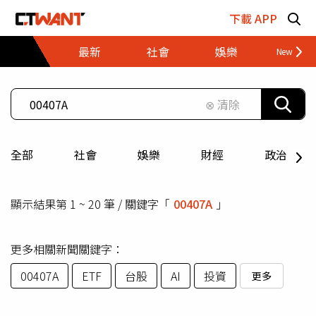
跳至主要內容區塊
下載 APP
最新
社會
娛樂
財經
⊗ 清除
全部
社會
娛樂
財經
政治
顯示結果第 1 ~ 20 筆 / 關鍵字「
00407A
」
更多相關新聞關鍵字：
00407A
ETF
台股
AI
投資
更多