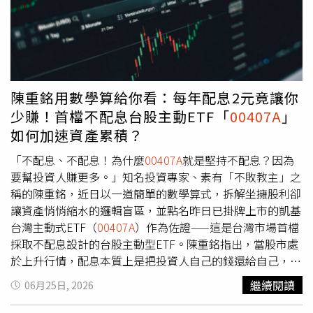
燒！蔡鎮宇發3點聲明：金管會要徹查疏失連續兩日成交量
顯示市場在企業獲利成長與 AI 題材帶動下，延續強勁多頭
奪冠！
00407A
超越00981A、00403A 主動ETF新星掀熱潮
動能。然而，歷史經驗顯示，美股「翻倍上漲」往往不代表
多頭行情結束，反而可能處於景氣與資金循環的擴張階段。
回顧 1950 年以來，美股歷經的 8 次牛市中，平均約花費 4
年時間才達到 100% 漲幅；相較之下，本輪牛市僅花約 3.5
年便完成翻倍上漲，顯示本次漲勢速度與力道皆優於歷史平
陳重銘用數學算給你看：每年配息2元竟讓你
均。此外，統計歷次牛市平均將近7年，2022年底至今牛視
少賺！首檔不配息台股主動ETF「
00407A
」
野才3年多，展望後市，美股中長期表現值得期待，短線如
如何加速資產累積？
逢回檔正是加碼好時機。
「不配息、不配息！為什麼
00407A
就是堅持不配息？因為
要幫投資人賺更多。」知名投資專家、素有「不敗教主」之
稱的陳重銘，近日以一道簡單的數學算式，拆解坐擁股利卻
讓資產悄悄縮水的邏輯盲區，並點名昨日已掛牌上市的凱基
台灣主動式ETF（
00407A
）作為佐證——這是台灣市場首檔
採取不配息設計的台股主動型ETF。陳重銘指出，當股市處
於上升行情，配息本質上是把投資人自己的錢還給自己，可
動用的本金隨之縮減，投資效果自然打折。他用具體數字說
繼續閱讀
06月25日, 2026
明：假設初始本金100元、每年報酬率10%，若不配息，第
二年將成長至110元；但若每年配息2元，第一年配息後本