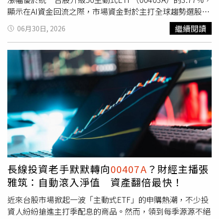
並非投資建議，投資人應獨立判斷，審慎評估風險，自負盈
顯示在AI資金回流之際，市場資金對於主打全球趨勢選股、
虧。
聚焦未來成長機會的投資策略，給予正面回應。市場人士分
繼續閱讀
06月30日, 2026
析，隨著AI題材發展進入第三年，市場投資邏輯已逐漸從
「有AI就漲」，轉向更重視企業在供應鏈中的位置、訂單能
見度以及獲利品質。換言之，AI投資不再只是追逐熱門題
材，而是開始比拚誰能真正掌握下一波成長贏家。近期美國
那斯達克指數單日大漲2.07%，反映市場資金再度回流科技
成長股。不過法人認為，在AI熱潮持續發酵下，未來並非所
有AI概念股都能同步受惠，真正具備技術門檻、產業競爭力
與全球供應鏈關鍵地位的企業，才有機會持續獲得市場青
睞。也因此，主動式ETF的選股能力，開始成為投資人關注
焦點。以
00407A
為例，其投資流程強調從全球產業趨勢出
發，透過量化系統先行篩選潛力企業，再由投研團隊進一步
研究產業發展、企業營運與成長動能，最後交由基金經理人
長線投資老手默默轉向
00407A
？財經主播張
進行投資配置，希望在快速變化的市場環境中，提前掌握台
雅筑：自動滾入淨值 資產翻倍最快！
灣供應鏈中的潛力企業。相較之下，市場觀察人士指出，當
AI投資進入「選贏家」階段，主動式ETF之間的差異，已不
近來台股市場掀起一波「主動式ETF」的申購熱潮，不少投
只是持有哪些AI股票，而是誰能更有效率地從龐大的市場資
資人紛紛搶進主打季配息的商品。然而，領到每季源源不絕