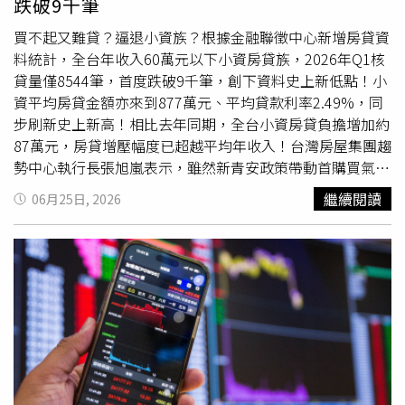
跌破9千筆
00407A
並非單純依賴經理人的個人判斷，而是採取「人機
協作」模式，藉此降低人性的情緒干擾與人為誤判。系統會
買不起又難貸？逼退小資族？根據金融聯徵中心新增房貸資
先透過量化指標進行大範圍的潛力企業篩選，再由投資團隊
料統計，全台年收入60萬元以下小資房貸族，2026年Q1核
針對產業趨勢、公司營運及成長動能進行深度質化研究，最
貸量僅8544筆，首度跌破9千筆，創下資料史上新低點！小
後才由基金經理團隊做出投資決策與配置。最後，雅筑總
資平均房貸金額亦來到877萬元、平均貸款利率2.49%，同
結，想將資產如同滾雪球般放大，現階段選擇「不配息」的
步刷新史上新高！相比去年同期，全台小資房貸負擔增加約
商品反而是相當紮實的做法。她也歡迎對
00407A
如何挑選
87萬元，房貸增壓幅度已超越平均年收入！台灣房屋集團趨
潛力成長股感興趣的觀眾留言，未來不排除推出更深入的分
勢中心執行長張旭嵐表示，雖然新青安政策帶動首購買氣，
析影片。※免責聲明：文中所提之個股、基金內容僅供參
上路以來小資核貸量一度衝上單季1.8萬筆高峰，不過限貸
繼續閱讀
06月25日, 2026
考，並非投資建議，投資人應獨立判斷，審慎評估風險，自
令後銀行核貸從嚴，財務條件有限的小資族，在房市盤整之
負盈虧。◎本文內容已獲 財經主播 張雅筑 授權。
際態度也更為保守，也讓小資購屋力明顯壓縮。張旭嵐表
示，近年房價持續墊高，加上限貸措施未明顯鬆綁，使小資
購屋族面臨「房價高、自備款增加、貸款難」三重壓力。以
今年Q1平均購屋總價已突破千萬元門檻，同時平均核貸成
數創2020年信用管制以來新低，降至僅剩74.72%，等於平
均自備款成數約要2成5，加上利率條件創高，顯示銀行審核
仍趨於保守，尤其對財務條件有限的客群可能更為謹慎，讓
小資族不只購屋門檻越來越高，還越來越難貸。小資房貸全