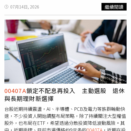
入觀察，是一個可以布局的機會。※免責聲明：文中所提之
擇含有科技類股的ETF，除了市值型ETF之外，主動型商品
繼續閱讀
07月14日, 2026
個股、基金內容僅供參考，並非投資建議，投資人應獨立判
也很熱門，例如
00407A
一張約一萬元即可入手，是一項親
斷，審慎評估風險，自負盈虧。◎本文內容已獲 少女投資
民投資好選擇。理財達人表示，
00407A
為新一代主動型
學 授權。
ETF，由專業經理團隊親自操盤，最大的優勢在於，打破傳
統被動式ETF只能追蹤指數的限制，主動型ETF能夠更即時
地因應市場波動、產業基本面轉變及總體經濟數據，靈活動
態調整投資組合中的成分股與權重，這種高度彈性的選股策
略，在科技產業日新月異、輪動速度極快的多變環境中，更
能主動去弱留強，鎖定最具成長動能的標的，協助投資人跨
越資訊不對稱的隱形門檻，有機會追求超越大盤的超額報
酬。除了主動選股優勢外，
00407A
還有另一大亮點，該基
金在收益分配上採取「不配息」機制，亦即將投組中個股所
配發的股息，全數投入基金淨值中滾動，有效幫助長期投資
00407A
鎖定不配息再投入 主動選股 退休
人免去每次收到配息後，手動再投入的時間成本與手續費，
與長期理財新選擇
並降低配息發放而產生的稅務摩擦成本，能發揮極致的時間
複利效果，讓複利雪球從投資第一天起就完整滾動，有助於
台股近期持續震盪，AI、半導體、PCB及電力等族群輪動快
整體資產累積效率。市場專家分析，近期台股大盤出現高檔
速，不少投資人開始調整布局策略，除了持續關注大型權值
盤整局勢，觀察各檔主動式ETF在震盪中的抗跌表現，截至
股外，也布局在ETF，希望透過分散投資降低波動風險。其
今年6月24日至7月8日，
00407A
下跌4.45%、00981A下跌
中，近期掛牌、目前市場價格約9元多的
00407A
，近期在投