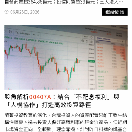
或將資產轉換至高股息ETF，同樣能產生穩定的現金收入。
自營商賣超364.86億元；投信則買超33億元；三大法人共
「人生就是先苦後甘，先忍耐不領股利，幫自己打造資產，
賣超2,105.89億元。本日成交量則由群創(3481)超過65萬張
繼續閱讀
06月25日, 2026
才可以早日財富自由。」※免責聲明：文中所提之個股、基
居冠，股價收在70.90元、漲1.50元、漲幅2.16%；其次為
金內容僅供參考，並非投資建議，投資人應獨立判斷，審慎
力積電(6770)超過46.8萬張，股價收在83.20元、跌2.50
評估風險，自負盈虧。◎本文內容已獲 不敗教主-陳重銘 授
元、跌2.92%。友達(2409) 股價收在30.40元、跌0.10元、
權。
跌幅0.33%、成交量超過41.4萬張。聯電(2303)收在178.50
元、漲0.50元、漲幅0.28%、成交量逾39.4萬張。華邦電
(2344)收在219.50元、漲14.50元、漲幅7.07%、成交量超
過22.4萬張。台新臺灣優勢成長主動式ETF基金（00987A）
基金經理人魏永祥表示，主流大模型的token定價過去每年
下降40%，2026年起因技術進步且 AI需求飆漲，帶動
Token銷量大增，定價跟著大幅上升，而晶片廠商的計算成
本仍然以每年60%到70%的速度持續下行，預期2026上半
年超大規模資料中心獲利將顯著增加，有利於台灣AI供應鏈
股魚解析
00407A
：結合「不配息複利」與
的接單持續成長。 ETF部分，成交量拔頭籌的為新掛牌上市
「人機協作」打造高效投資路徑
的主動凱基台灣(
00407A
)、超過36萬張，股價最高10.07
元、收在9.95元、漲0.07元、漲幅0.71%。元大台灣50正
隨著投資教育的深化，台灣投資人的資產配置思維正發生結
2(00631L)逾24.7萬張、收在38.16元、漲0.08元、漲幅
構性轉變。過去投資人偏好高殖利率的現金流產品，但近期
0.21%。
市場資金正向「全報酬」理念靠攏。針對昨日掛牌的凱基台