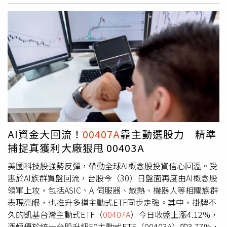
重心。觀察
00407A
持股，核心布局涵蓋台積電、聯發科、
台達電、智邦、欣興、南電、奇鋐、旺矽等多檔AI供應鏈個
股，近期在AI族群回神下，相關持股表現亦受到市場關注。
市場人士分析，過去台灣投資人偏好高股息商品，但隨著投
資觀念逐漸成熟，愈來愈多投資人開始重視「總報酬」與長
期資產累積效果，而不再僅以配息多寡作為投資依據。
00407A
採取不配息設計，將股息與收益持續留在基金中再
投入，希望透過持續累積基金淨值，追求長期複利效果。再
加上主動選股機制，可依市場趨勢與產業變化進行持股調
整，形成「主動成長＋時間複利」的投資模式。法人指出，
新基金掛牌初期因籌碼、市場情緒及短期資金進出影響，價
AI資金大回流！
00407A
靠主動選股力 精準
格波動屬正常現象。相較於短線價格表現，更值得觀察的是
捕捉真獲利大廠狠甩 00403A
產品背後的投資邏輯是否獲得市場認同。從
00407A
近期重
返發行價來看，除了反映市場資金重新回流成長型資產外，
美國科技股強勢反彈，帶動全球AI概念股投資信心回溫。受
也顯示部分投資人已開始接受不配息、著重長期資產累積的
惠於AI族群買盤回流，台股今（30）日盤面再度由AI概念股
投資思維。隨著台股主動式ETF市場競爭日益激烈，市場人
領軍上攻，包括ASIC、AI伺服器、散熱、機器人等相關族群
士認為，未來主動式ETF之間比拚的，將不只是短期績效，
表現亮眼，也推升多檔主動式ETF同步走強。其中，掛牌不
更是投資方法、選股邏輯以及能否持續掌握未來產業趨勢的
久的凱基台灣主動式ETF（
00407A
）今日收盤上漲4.12%，
能力。※免責聲明：文中所提之個股、基金內容僅供參考，
漲幅優於統一台股升級50主動式ETF（00403A）的3.77%，