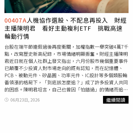
入」疊加的策略，旨在打造「主動成長 ✕ 時間複利」的長
期投資效應，而非追求單一年度的高配息。葉育碩強調，主
動式策略仍需時間驗證其穿越市場週期的能力，台股ETF的
00407A
人機協作選股、不配息再投入 財經
競爭已進入下一階段。根據公開資訊，
00407A
費用結構包
主播陳明君 看好主動複利ETF 挑戰高速
含經理費0.75%/年、保管費 0.035%/年，以及依實際發生
輪動行情
的行政費用。截至6月23日，
00407A
最新淨值為9.91 元，
規模達78.72 億元，其前十大持股以科技與 AI 供應鏈為主，
台股在端午節連假過後再度衝關，加權指數一舉突破4萬7千
包含台積電（8%）、聯發科（6.51%）、台達電
點，改寫歷史新高紀錄，市場情緒明顯振奮。財經主播陳明
（3.75%）等指標企業。※免責聲明：文中所提之個股、基
君近日就在個人社群上發文指出，六月份股市幾個重要事件
金內容僅供參考，並非投資建議，投資人應獨立判斷，審慎
已顛覆不少投資人對市場走向的既有認知，而在記憶體、
評估風險，自負盈虧。◎本文內容已獲 葉育碩 授權。
PCB、被動元件、矽晶圓、功率元件、IC設計等多個類股輪
番領漲的格局下，「到底該怎麼追？」成了許多投資人共同
的困惑。陳明君坦言，自己也曾因「怕錯過」的情緒而追
高，又在短線回調時恐慌殺低。她認為，越是熱絡的盤勢，
繼續閱讀
06月23日, 2026
投資人越容易產生主觀偏誤，「就算是身經百戰的經理人，
也很難完全沒有投資盲點」，因此她開始關注能透過量化數
據彌補人性缺陷的投資工具。陳明君對於準備上市的主動式
ETF「
00407A
」（凱基主動台灣ETF）高度關注，她解析該
ETF的運作邏輯，說明其採取三個層次的選股架構：第一層