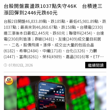
收益全部併入基金資產，不進行收益分配，並以追求長期投
台股開盤震盪跌1037點失守46K 台積連三
資利得為主要目標。近期市場另一個受到討論的焦點，則是
漲回彈到2446元跌60元
ETF的價格。
00407A
目前市場價格約落在9元多，提供投資
人以較低價格參與主動式ETF的機會。市場人士認為，對長
台股2日開盤46,833.89點、跌185點，最低45,981.89點、跌
期投資人而言，比起追逐短線漲跌，更重要的是能否在市場
1037點；最高來到46,860.67點、跌158點。台積電(2330)
震盪期間，以分批方式累積具有成長潛力的資產。法人分
連三漲後本日最低2,445元、跌60元；聯發科(2454)、台達
析，AI仍是全球科技投資最重要的主旋律，短線市場雖可能
電(2308)則皆漲；群創(3481)、友達(2409)成交量目前居
受到地緣政治、外資調節及市場情緒影響而震盪，但AI基礎
一、二名，股價飛揚。漲停、成交出大量的包括合晶
建設投資並未停止，全球大型科技企業仍持續增加相關資本
(6182)、希華(2484)、中纖(1718)、台化(1326)、力鵬
支出，台灣供應鏈仍將持續受惠。※免責聲明：文中所提之
(1447)、富鼎(8261)、榮科(4989)、嘉晶(3016)等。ETF部
個股、基金內容僅供參考，並非投資建議，投資人應獨立判
分，成交量、股價皆揚的包括主動統一台股增長(00981A)、
繼續閱讀
07月02日, 2026
斷，審慎評估風險，自負盈虧。
元大台灣50反1(00632R)、主動凱基台灣(
00407A
)、主動富
邦台灣龍耀(00405A)、群益半導體收益(00927)等。