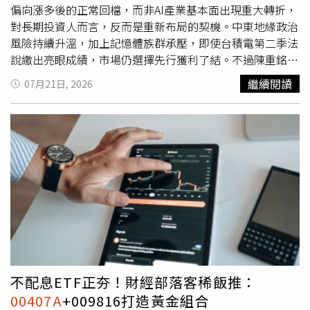
夢想家貼文授權。
偏向漲多後的正常回檔，而非AI產業基本面出現重大轉折，
對長期投資人而言，反而是重新布局的契機。中東地緣政治
風險持續升溫，加上記憶體族群承壓，即使台積電第二季法
說繳出亮眼成績，市場仍選擇先行獲利了結。不過陳重銘在
文章上指出，台積電將資本支出提高至600～640億美元，
繼續閱讀
07月21日, 2026
顯示AI需求依舊強勁，美國6月零售銷售及就業數據仍優於
預期，整體經濟應可維持韌性。整體而言，這波AI相關個股
的修正，比較偏向漲多回檔，並非基本面出現重大轉折。陳
重銘認為，股災雖然很恐怖，但也提供進場的好時機。尤
其，對於大多數的投資人而言，ETF還是非常好的選擇，可
以分散到數十檔的成分股，主動型的還有經理人幫忙操作跟
把關，你只要擬定投資策略：要不要領股利，定期定額，逢
低加碼等。談到近期市場關注的主動凱基台灣
（
00407A
），陳重銘表示，
00407A
是台灣首檔採「不配
息」設計的主動式台股ETF，不配息並非股息消失，而是將
股息留在基金資產，再持續買進好股票，讓複利效果更完
整。另外，
00407A
不追蹤特定指數，而是由專業投研團隊
不配息ETF正夯！財經部落客稀飯推：
透過人機協作方式主動選股。因此主動型ETF就非常考驗經
00407A
+009816打造黃金組合
理人的操作功力，拿7月17日股市大逃殺來比較一下，