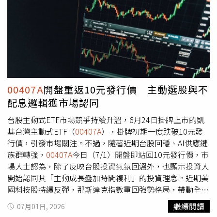
(6127)、頎邦(6147)股價收漲。金融股則是漲跌互異，第一
金(2892)成交量領先，股價收漲在33.20元、漲0.45元、漲
幅1.37%。永豐金(2890)收在40元、漲0.10元、漲幅
0.25%。兆豐金(2886)收在46.15元、漲0.05元、漲幅
0.11%。台新新光金(2887) 股價收在33.35元、漲0.10元、
漲幅0.30%。ETF部分，主動統一升級50(00403A)、主動統
一台股增長(00981A)、元大台灣50正2(00631L)、主動凱基
台灣(
00407A
)、凱基台灣TOP50(009816)、主動復華未來
00407A
開盤重返10元發行價 主動選股與不
50(00991A)、主動富邦台灣龍耀(00405A)等收漲。
配息邏輯獲市場認同
台股主動式ETF市場競爭持續升溫，6月24日掛牌上市的凱
基台灣主動式ETF（
00407A
），掛牌初期一度跌破10元發
行價，引發市場關注。不過，隨著近期台股回穩、AI供應鏈
族群轉強，
00407A
今日（7/1）開盤即站回10元發行價，市
場人士認為，除了反映台股投資氣氛回溫外，也顯示投資人
開始認同其「主動成長疊加時間複利」的投資理念。近期美
國科技股持續反彈，那斯達克指數重回強勢格局，帶動全球
AI概念股投資信心回升。台股方面，包括AI伺服器、網通、
繼續閱讀
07月01日, 2026
散熱、先進封裝等供應鏈族群輪番表態，成為盤面資金聚焦