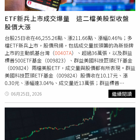
面升壓 台南負擔年增不輸雙北進一步觀察，年收60萬以下
小資房貸族，平均房屋鑑估值全面站上千萬元大關！房貸負
擔也跟著全面升壓，雙北小資房貸金額持續居高，平均要扛
ETF新兵上市成交爆量 這二檔美股型收盤
破千萬元房貸，晚一年入手，房貸負擔皆跳增破百萬元；中
股價大漲
南部小資雖成家壓力較輕，但負擔同步加壓，其中，台南市
增壓幅度不輸雙北，房貸負擔年增額同樣突破百萬元！六都
台股25日收在46,255.26點、漲211.66點、漲幅0.46%；多
僅桃園年增30萬元，貸款壓力增幅較緩。台灣房屋集團趨勢
檔ETF新兵上市，股價飛揚，包括成交量拔頭籌的為新掛牌
中心經理李家妮表示，雙北高房價已是長期現象，但台南近
上市的主動凱基台灣（
00407A
）、超過36萬張，以及群益
年房貸負擔快速增加，增幅已不輸雙北，更凸顯產業投資與
標普500ETF基金（009823）、群益美國科技巨頭ETF基金
建設題材帶動的房價升值效應。除了南科產業聚落持續擴
（009824）兩檔美股ETF，成交量與股價都有所表現。群益
張，拉抬整體房價基期墊高之外，包括平實重劃區、九份子
美國科技巨頭ETF基金（009824）股價收在10.17元、漲
等熱門重劃區開發紅利持續發酵，高總價住宅供給與需求同
0.30元、漲幅達3.04%、成交量近13萬張；群益標普
步增加，其中平實重劃區新案成交單價更已站上6字頭，改
500ETF基金（009823）股價收在10.12元、漲0.15元、漲
繼續閱讀
06月25日, 2026
寫台南房價新高，也進一步帶動周邊房價走揚，加重小資族
幅1.50%、成交量超過8.3萬張。主動凱基台灣（
00407A
）
購屋負擔。李家妮表示，小資購屋門檻已邁入「千萬住宅」
收在9.95元、漲0.07元、漲幅0.71%。市值型的009823主要
時代，由於房價上漲速度明顯快於薪資成長，加上銀行核貸
追蹤標普500指數，涵蓋近九成的美股總市值；而主題型的
條件仍嚴、自備款門檻提高，對年收水位較低的小資族群而
009824追蹤的是Solactive美國科技巨頭指數，成分股包括
言，購屋大門恐將愈來愈窄。房市翻身訊號浮現？ 專家預
目前的七巨頭等。群益投信美股ETF研究團隊表示，本波美
言反攻三部曲：2027下半年有望回溫郭明鑑兼職風波延
股牛市自2022年10月低點以來，累積漲幅已突破 100%，