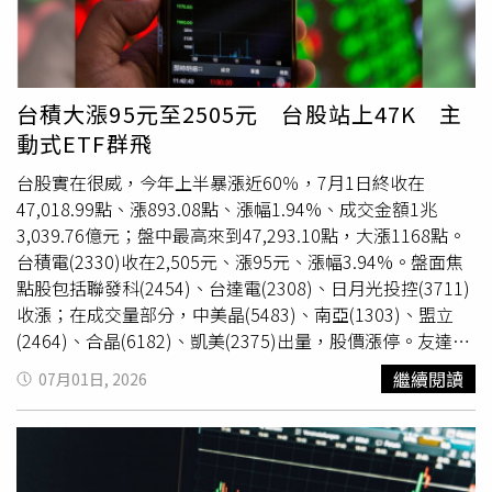
台積大漲95元至2505元 台股站上47K 主
動式ETF群飛
台股實在很威，今年上半暴漲近60％，7月1日終收在
47,018.99點、漲893.08點、漲幅1.94%、成交金額1兆
3,039.76億元；盤中最高來到47,293.10點，大漲1168點。
台積電(2330)收在2,505元、漲95元、漲幅3.94%。盤面焦
點股包括聯發科(2454)、台達電(2308)、日月光投控(3711)
收漲；在成交量部分，中美晶(5483)、南亞(1303)、盟立
(2464)、合晶(6182)、凱美(2375)出量，股價漲停。友達
(2409)、群創(3481)、中纖(1718)、力積電(6770)、華邦電
繼續閱讀
07月01日, 2026
(2344)、台玻(1802)、彩晶(6116)、旺宏(2337)、南亞科
(2408)等雖出大量居個股前十名、股價則是收跌。聯電
(2303)、南茂(8150)、亞泥(1102)、中石化(1314)、矽統
(2363)、神達(3706)、中光電(5371)、大成鋼(2027)、九豪