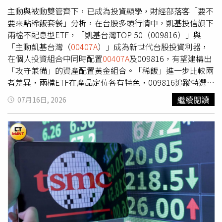
00407A
下跌6.94%，勝過00981A(-8.7%)、
主動與被動雙管齊下，已成為投資顯學，財經部落客「要不
00403A(-7.39%)、00993A(-8.46%)、00405A(-8.18%)，展
要來點稀飯套餐」分析，在台股多頭行情中，凱基投信旗下
現相對抗跌能力。陳重銘認為，影響股市最大的往往不是基
兩檔不配息型ETF，「凱基台灣TOP 50（009816）」與
本面，而是投資人的「貪婪」與「恐慌」。台股從四月3萬
「主動凱基台灣（
00407A
）」成為新世代台股投資利器，
點出頭，一路在六月飆至4.8萬點，「貪婪」的情緒反而讓
在個人投資組合中同時配置
00407A
及009816，有望建構出
你不斷的追高。如今股市的重挫，「恐慌」的人性也會誘導
「攻守兼備」的資產配置黃金組合。「稀飯」進一步比較兩
你賣出手中的好股票他強調，想要在股市中賺錢，要先學會
者差異，兩檔ETF在產品定位各有特色，009816追蹤特選臺
「反人性」，大漲時你要「人取我棄」，獲利出場；大跌時
灣TOP 50指數，成分股為50檔，每年進行4次審核，經理費
繼續閱讀
07月16日, 2026
則要反過來「人棄我取」，開心撿便宜。
00407A
可謂生不
僅0.07%、管理費0.027%，內扣成本極具優勢，目前規模
逢時，從6/25上市後碰到大盤重挫3,584點，目前股價剩下
已達1599.81億元；而
00407A
則屬於主動式ETF，由經理團
8.58元，比起10元發行價優惠了不少。面對
00407A
隨大盤
隊掌舵，隨著市場變化機動性調整，成分股一樣為50檔，經
回檔出現的甜甜價，陳重銘建議認同
00407A
不配息設計的
理費與管理費分別為0.75%及0.035%。而在持股重疊度方
投資人，可透過「定期定額」方式持續布局，若遇到市場大
面，
00407A
與009816共同持有的股票為24檔，這24檔占
跌千點，也可考慮「逢低加碼」，引用股神巴爺爺說的「當
00407A
權重約62.2%，占009816權重則為77.9%，顯示兩
大家恐慌時我要貪婪」，耐心等待下一波行情到來。※免責
者大方向皆緊扣台股核心資產。不同之處在於，009816 採
聲明：文中所提之個股、ETF內容，並非任何投資建議與參
用市值加淨值篩選的選股方式，因此大型權值股占比相對較
考，請審慎判斷評估風險，自負盈虧。◎本文內容已獲不敗
高，台積電、聯發科、台達電加起來權重達55.25%；
教主-陳重銘貼文授權。
00407A
則是有較高的比重分散至AI 供應鏈，例如，欣興、