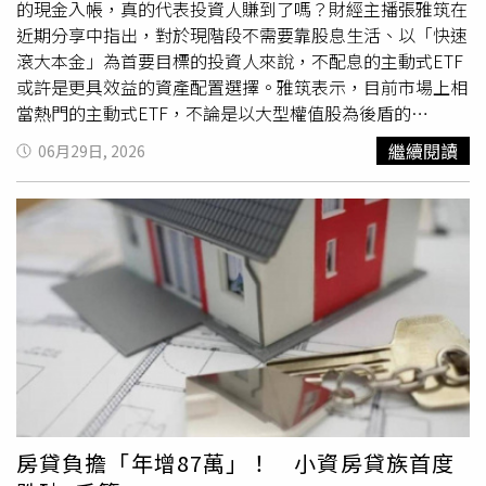
訊中，找到真正具備長期成長潛力的企業。隨著台股主動式
的現金入帳，真的代表投資人賺到了嗎？財經主播張雅筑在
ETF市場競爭日趨激烈，
00407A
今日以4.12%的漲幅領先
近期分享中指出，對於現階段不需要靠股息生活、以「快速
00403A，也讓市場開始關注，在AI產業持續演進、供應鏈
滾大本金」為首要目標的投資人來說，不配息的主動式ETF
加速重組的環境下，具備全球視野、人機協作選股能力的主
或許是更具效益的資產配置選擇。雅筑表示，目前市場上相
動式ETF，是否有機會成為下一階段市場資金布局的新方
當熱門的主動式ETF，不論是以大型權值股為後盾的
向。※免責聲明：文中所提之個股、基金內容僅供參考，並
00403A，或是主打科技題材的00405A，皆採取季配息機
繼續閱讀
06月29日, 2026
非投資建議，投資人應獨立判斷，審慎評估風險，自負盈
制，確實帶給投資人滿滿的安全感。不過，隨著大盤來到相
虧。
對高點，許多投資人私下向她抱怨，每季領到幾千塊的股息
反而變成一種煩惱，因為在高水位的情況下根本不知道該如
何重複投入。張雅筑更提醒，若配息後未能成功填息，本質
上只是「左手換右手」；此外，頻繁配息還可能面臨被課徵
所得稅與二代健保補充保費的風險，對資產累積而言，無疑
是被「扒了兩層皮」。對此，雅筑建議，如果投資人的目標
是追求資產快速成長，可以將目光默默轉向如「
00407A
」
這類不配息的主動式ETF。這類產品最大的優勢在於，無論
經理人挑選到具潛力的半導體個股或賺取到市場價差，所有
獲利都會「自動滾入淨值」中。投資人不僅免去煩惱股息如
何再投入的困擾，更能省下相關稅金，達到真正利用時間賺
房貸負擔「年增87萬」！ 小資房貸族首度
取「複利」的效果。在操作機制上，雅筑進一步解析，