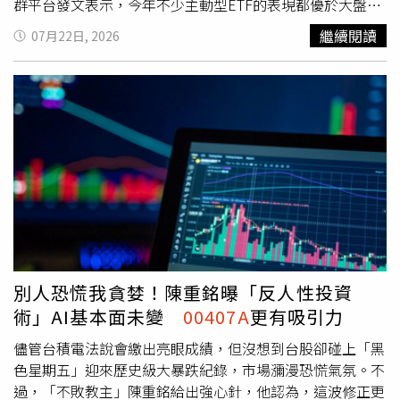
群平台發文表示，今年不少主動型ETF的表現都優於大盤，
但面對股市修正，投資人更應該回歸投資本質，而不是只在
繼續閱讀
07月22日, 2026
上漲時才喜歡它。他指出，自己近期持續觀察主動凱基台灣
（
00407A
），其中最吸引他的特色，就是採用「不配息」
設計，將股息持續留在基金中再投入，而非配發給投資人。
他認為，這樣的概念其實與股神巴菲特掌舵的波克夏海瑟威
相當類似。波克夏長期不配息，卻憑藉持續將資金投入企業
成長，自1965年至2024年間，股價累計上漲超過5萬倍。他
指出，不配息最大的優勢，在於能發揮完整的複利效果，同
時降低稅務及行政成本，讓資產累積更有效率。除了不配息
機制外，施雅棠也點出
00407A
另一項特色，就是採用「人
機協作」的選股模式，先透過量化系統篩選投資標的，再由
經理團隊判斷產業趨勢與調整持股，降低人為判斷失誤的風
險。整體而言，施雅棠認為，在大盤動盪時，真正值得觀察
別人恐慌我貪婪！陳重銘曝「反人性投資
的重點，不是短線漲跌，而是基金能否「依照市場變化調整
術」AI基本面未變
00407A
更有吸引力
持股」。未來
00407A
是否能持續依循既有策略、靈活因應
盤勢變化，將是評估其長期投資潛力的重要關鍵。※免責聲
儘管台積電法說會繳出亮眼成績，但沒想到台股卻碰上「黑
明：文中所提之個股、ETF內容，並非任何投資建議與參
色星期五」迎來歷史級大暴跌紀錄，市場瀰漫恐慌氣氛。不
考，請審慎判斷評估風險，自負盈虧。◎本文內容已獲美股
過，「不敗教主」陳重銘給出強心針，他認為，這波修正更