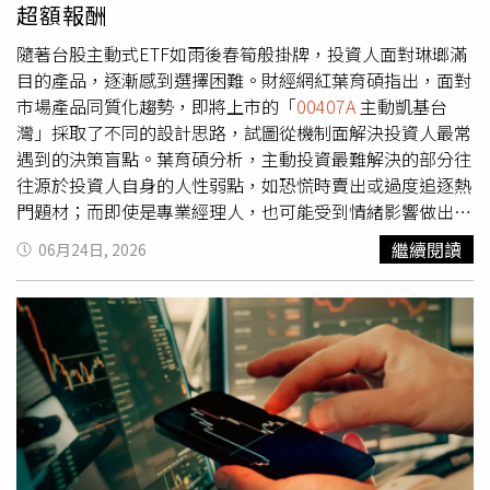
超額報酬
被動式產品，這會反映在淨值表現上。總體而言，股魚認為
對於追求長期資產成長的投資人來說，透過不配息機制來規
隨著台股主動式ETF如雨後春筍般掛牌，投資人面對琳瑯滿
避稅務與交易成本，同時嘗試捕捉市場超額報酬，是一項值
目的產品，逐漸感到選擇困難。財經網紅葉育碩指出，面對
得納入資產配置的選擇。但他也建議，投資人仍須根據自身
市場產品同質化趨勢，即將上市的「
00407A
主動凱基台
的風險承受度，妥善調整主、被動產品的配置比例，才能構
灣」採取了不同的設計思路，試圖從機制面解決投資人最常
建出最穩健的財富組合。※免責聲明：文中所提之個股、基
遇到的決策盲點。葉育碩分析，主動投資最難解決的部分往
金內容僅供參考，並非投資建議，投資人應獨立判斷，審慎
往源於投資人自身的人性弱點，如恐慌時賣出或過度追逐熱
評估風險，自負盈虧。◎本文內容已獲 股魚 授權。
門題材；而即使是專業經理人，也可能受到情緒影響做出不
理性判斷。對此，
00407A
採取三層「人機協作」架構：1.
繼續閱讀
06月24日, 2026
量化系統篩選：利用科技處理巨量資料，過濾市場噪音，並
降低人性在初始篩選階段的誤判風險。2.深度質化研究：投
資團隊針對篩選出的潛力企業，深入剖析產業趨勢與營運動
能。3.專業決策機制：結合科技的速度與人的判斷，由基金
經理人與投研團隊進行最終的資產配置，達成互補效果。有
別於市場常見追求高配息率的ETF，
00407A
採取「不配息」
設計。葉育碩表示，配息本質是將資產轉移至投資人手中，
而
00407A
將收益留在基金內部持續滾動，使獲利能轉化為
下一階段成長的本金。這種將「主動選股」與「不配息再投