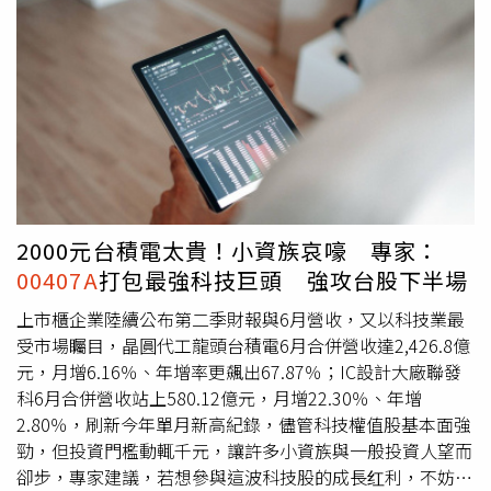
二代健保。她接著分析，
00407A
採用「Quantamental」量
化基本面模式，也就是前面提到的「人機協作」方式，結合
了「趨勢洞察力」、「全球視野力」、「價值發現力」與
「因子導航力」四大核心能力。經理團隊不僅能精準發掘股
價與企業內在價值不相符的被低估標的，還能使用多因子模
型動態優化投資組合並做到汰弱留強，Lynn認為在面臨市場
多空交替與劇烈波動的修正市況下，專業的選股與主動判斷
顯得尤為重要，研究團隊會根據總體經濟、產業趨勢以及個
股獲利成長性來進行動態調整，不被特定指數綁住，主動追
求超越大盤的報酬。從最新公布的前十大持股來看，
2000元台積電太貴！小資族哀嚎 專家：
00407A
的成分股均為具備深厚技術實力的台股大型產業龍
00407A
打包最強科技巨頭 強攻台股下半場
頭，高度聚焦於 AI 領域中的晶片與關鍵基礎建設，包含台
積電（9.1%）、聯發科（6.6%）、台達電（4.0%）、台光
上市櫃企業陸續公布第二季財報與6月營收，又以科技業最
電（3.9%）、新興（3.8%）、國巨（3.4%）、智邦
受市場矚目，晶圓代工龍頭台積電6月合併營收達2,426.8億
（3.4%）、奇鋐（3.3%）、緯穎（3.2%）以及台耀
元，月增6.16％、年增率更飆出67.87％；IC設計大廠聯發
（2.9%）。不僅分散風險，且第一大持股控制在 10% 以
科6月合併營收站上580.12億元，月增22.30％、年增
下，避免資金過度集中。最後，Lynn也提醒投資人，可以趁
2.80％，刷新今年單月新高紀錄，儘管科技權值股基本面強
著股市盤整進場，目前
00407A
的價格已低於發行價10元，
勁，但投資門檻動輒千元，讓許多小資族與一般投資人望而
尤其對於長期投資、分批布局的人來說，現在的價格值得納
卻步，專家建議，若想參與這波科技股的成長红利，不妨選