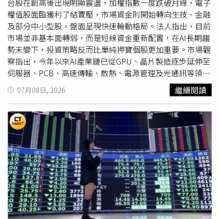
人在配置上有更多元的選擇。※免責聲明：文中所提之個
台股在創高後出現明顯震盪，加權指數一度跌破月線，電子
股、基金內容僅供參考，並非投資建議，投資人應獨立判
權值股面臨獲利了結賣壓，市場資金則開始轉向生技、金融
斷，審慎評估風險，自負盈虧。
及部分中小型股，盤面呈現快速輪動格局。法人指出，目前
市場並非基本面轉弱，而是短線資金重新配置，在AI長期趨
勢未變下，投資策略反而比單純押寶個股更加重要。市場觀
察指出，今年以來AI產業鏈已從GPU、晶片製造逐步延伸至
伺服器、PCB、高速傳輸、散熱、電源管理及光通訊等領
域，隨著企業持續增加AI基礎建設投資，台灣供應鏈仍具備
繼續閱讀
07月08日, 2026
長線成長優勢。在市場波動加劇之際，投資人開始重新思考
「該買什麼」，而不是「要不要買」。相較於被動追蹤指
數，主動式ETF最大的特色，就是可依照市場變化調整持
股，希望在不同產業輪動下掌握新的投資機會。以凱基台灣
主動式ETF（
00407A
）為例，基金採取主動選股策略，每日
檢視投組是否需要調整，希望透過經理團隊研究與量化分
析，尋找具備中長期成長潛力的台灣企業。基金定位也強調
「主動選股、精準打擊」，與傳統市值型ETF形成不同的配
置角色。值得注意的是，
00407A
採取「收益不分配」設
計，基金獲利不發放現金，而是持續留在基金內再投入，希
望讓資產透過時間累積複利效果。公開說明書亦指出，基金