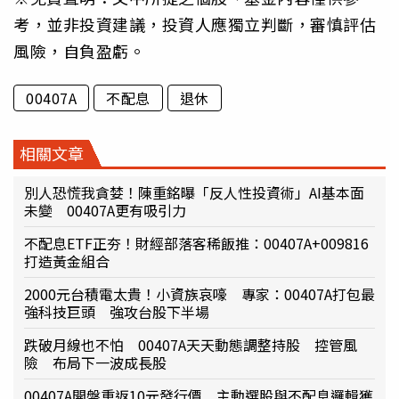
考，並非投資建議，投資人應獨立判斷，審慎評估
風險，自負盈虧。
00407A
不配息
退休
相關文章
別人恐慌我貪婪！陳重銘曝「反人性投資術」AI基本面
未變 00407A更有吸引力
不配息ETF正夯！財經部落客稀飯推：00407A+009816
打造黃金組合
2000元台積電太貴！小資族哀嚎 專家：00407A打包最
強科技巨頭 強攻台股下半場
跌破月線也不怕 00407A天天動態調整持股 控管風
險 布局下一波成長股
00407A開盤重返10元發行價 主動選股與不配息邏輯獲