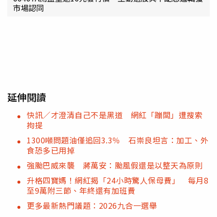
市場認同
延伸閱讀
快訊／才澄清自己不是黑道 網紅「蹦闆」遭搜索
拘提
1300噸問題油僅追回3.3％ 石崇良坦言：加工、外
食恐多已用掉
強颱巴威來襲 蔣萬安：颱風假還是以整天為原則
升格四寶媽！網紅揭「24小時驚人保母費」 每月8
至9萬附三節、年終還有加班費
更多最新熱門議題：2026九合一選舉