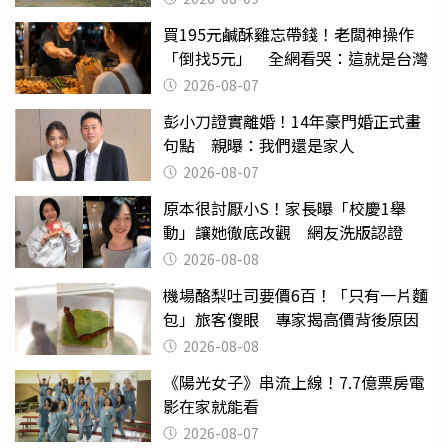
買195元鹹酥雞忘帶錢！老闆神操作
「倒找5元」 全網看哭：這就是台灣
2026-08-07
彭小刀證實離婚！14年豪門婚正式畫
句點 親曝：我們還是家人
2026-08-07
原本很討厭小S！家長曝「校慶1舉
動」讓她徹底改觀 網友洗版認證
2026-08-08
機場酪梨吐司要價6百！「只有一片麵
包」旅客傻眼 專家揭高價背後原因
2026-08-08
《陽光女子》串流上線！7.7億票房電
影在家就能看
2026-08-07