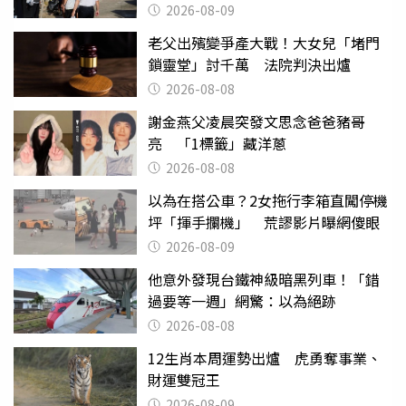
2026-08-09
老父出殯變爭產大戰！大女兒「堵門
鎖靈堂」討千萬 法院判決出爐
2026-08-08
謝金燕父凌晨突發文思念爸爸豬哥
亮 「1標籤」藏洋蔥
2026-08-08
以為在搭公車？2女拖行李箱直闖停機
坪「揮手攔機」 荒謬影片曝網傻眼
2026-08-09
他意外發現台鐵神級暗黑列車！「錯
過要等一週」網驚：以為絕跡
2026-08-08
12生肖本周運勢出爐 虎勇奪事業、
財運雙冠王
2026-08-09