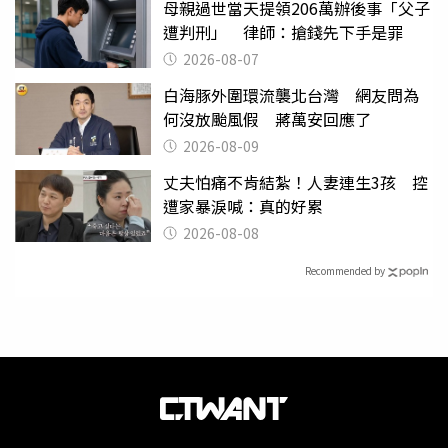
母親過世當天提領206萬辦後事「父子
遭判刑」 律師：搶錢先下手是罪
2026-08-07
白海豚外圍環流襲北台灣 網友問為
何沒放颱風假 蔣萬安回應了
2026-08-09
丈夫怕痛不肯結紮！人妻連生3孩 控
遭家暴淚喊：真的好累
2026-08-08
Recommended by