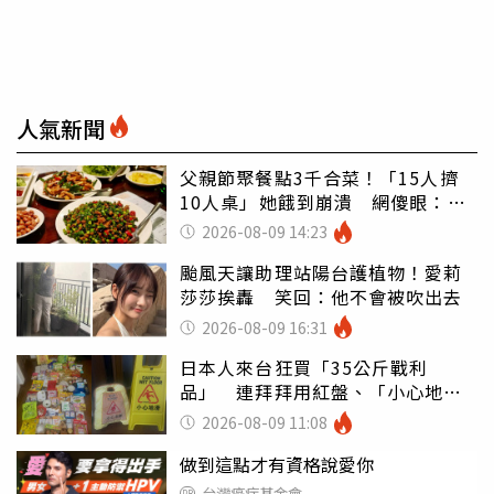
人氣新聞
父親節聚餐點3千合菜！「15人擠
10人桌」她餓到崩潰 網傻眼：讓
店家看笑話
2026-08-09 14:23
颱風天讓助理站陽台護植物！愛莉
莎莎挨轟 笑回：他不會被吹出去
2026-08-09 16:31
日本人來台狂買「35公斤戰利
品」 連拜拜用紅盤、「小心地
滑」告示牌也帶回家
2026-08-09 11:08
做到這點才有資格說愛你
台灣癌症基金會