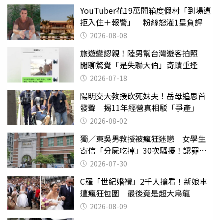
YouTuber花19萬開箱度假村「到場遭
拒入住＋報警」 粉絲怒灌1星負評
2026-08-08
旅遊變認親！陸男幫台灣遊客拍照
閒聊驚覺「是失聯大伯」奇蹟重逢
2026-07-18
陽明交大教授砍死妹夫！岳母追思首
發聲 揭11年經營真相駁「爭產」
2026-08-02
獨／東吳男教授被瘋狂迷戀 女學生
寄信「分屍吃掉」30次騷擾！認罪免
關
2026-07-30
C羅「世紀婚禮」2千人搶看！新娘車
遭瘋狂包圍 最後竟是超大烏龍
2026-08-09