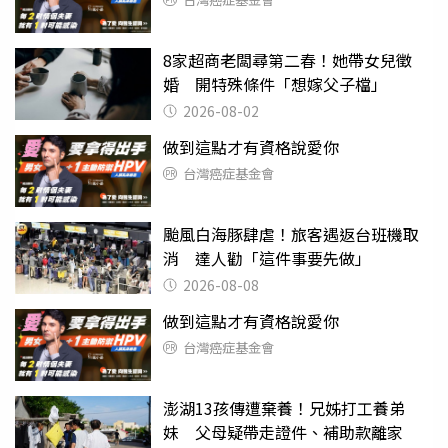
8家超商老闆尋第二春！她帶女兒徵
婚 開特殊條件「想嫁父子檔」
2026-08-02
做到這點才有資格說愛你
台灣癌症基金會
颱風白海豚肆虐！旅客遇返台班機取
消 達人勸「這件事要先做」
2026-08-08
做到這點才有資格說愛你
台灣癌症基金會
澎湖13孩傳遭棄養！兄姊打工養弟
妹 父母疑帶走證件、補助款離家