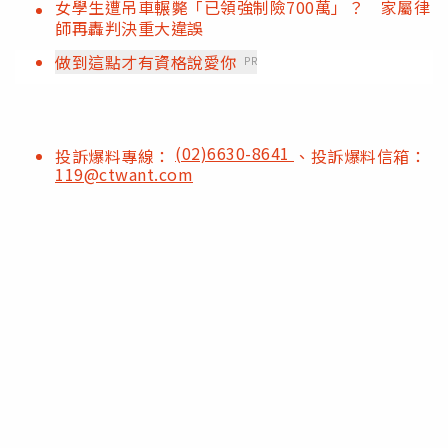
女學生遭吊車輾斃「已領強制險700萬」？ 家屬律
師再轟判決重大違誤
做到這點才有資格說愛你
PR
(02)6630-8641
投訴爆料專線：
、投訴爆料信箱：
119@ctwant.com