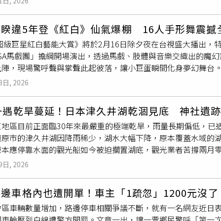
獲窗口。」中國航天科技集團總工程師朱平平向《中國航天報》
上露出欣慰笑容。她語重心長表示，年輕人有時難免會一時想不
1日, 2026
到上午10時50分，同事準備交接時發現異狀，立刻通報消防局到
地下約6公尺。建設局強調，恢復道路通行需確認周邊地基及施工
因為引擎若未能在正確時機啟動或關閉，就可能導致整個回收失
知道，其實很多事情都不是問題，怎麼快樂怎麼生活最重要。」
人前往救援，到場後先抽除池內部分水量，約在12時28分將男
故路段，並呼籲民眾配合交通管制。
整個回收過程必須兼顧回收與酬載能力，同時完成對移動目標的
去與女兒同住時，曾在健身房辦會員，不僅固定做瑜伽、跳有氧
睽違5年登《紅白》仙氣爆棚 16人手形舞震撼
方與鑑識人員到場採證，初步檢視遺體無明顯外傷，研判暫時排
用攔網或纜索捕捉太空飛行器的概念可追溯至冷戰時期，當時美軍
終保持不錯的體能。不過，她也坦承，當時根本沒有時間思考自
6超級巨星紅白藝能大賞》將於2月16日除夕夜在台視盛大播出
原因仍待釐清。台中市勞檢處表示，目前已派員實施職災檢查，
完成後拋投的底片艙。近年來，包括SpaceX與「火箭實驗室」（R
腦海裡只有一個念頭，就是先把人救起來。劉德芳救人的影片在
CASA馬戲團」擔綱開場演出，透過馬戲、肢體與音樂交織出的魔
萬元以上、30萬元以下罰鍰，同時也啟動「職業災害勞工個案管
捉返回中的火箭部件，但因海上強風等作業挑戰，最終大多放棄這
徽好人真的很多，果然名不虛傳」、「好人之城不是叫假的」、
上陣，現場驚呼聲與掌聲此起彼落，讓小巨蛋瞬間化身夢幻舞台
（USCC）舉行的1場聽證會上，美國太空軍（USSF）太空作戰部長薩爾
與敬佩之聲。據了解，截至目前為止，安徽省已有1810人登上
總主持人Lulu黃路梓茵、紅隊隊長陳明珠、白隊隊長黃偉晉領軍
zman）曾表示，美國目前仍是全球發射能力領先者，但也警告競
3日, 2026
再度提起安徽長年累積的助人文化。劉德芳則始終認為，自己只
團King & Prince、全球組合&TEAM以及永遠的男神林志
用可重複使用技術，他們就會開始迎頭趕上，並能以不同方式、
受到如此大的關注。她說，當時眼前就是一條生命，不管換成誰
火車、黃妃、辛龍、許富凱、告五人、蔡旻佑、白安、李千娜、顧穎
：「短期內，中國對可重複使用運載火箭以及軌道加注燃料的投
年一遇乾旱蔓延！日本津久井湖乾涸見底 神社遺
千玉、蕭煌奇、盧廣仲、黃偉晉、李佳薇、李佳歡、八三夭、邱鋒澤、F
來可能導致中國在這個領域超越美國的領導地位。」報導補充，作
東地區目前正面臨30年來最嚴重的極端乾旱，雨量長期偏低，已
今年也邀請到蕭景鴻（阿弟）、蔣三省、U:NUS、F.F.O、
目的是驗證未來更強大的載人登月型長征十號所需的關鍵技術。該型
模原市的津久井湖因降雨稀少，湖水大幅下降，原本覆蓋水域的
觀眾高喊祝福「精彩奔騰、馬到成功」，此外，曾莞婷也來到現
030年前將中國太空人及登月著陸器送往月球。美國國家航空暨太
本應停靠水面的觀光船如今被迫擱置湖底，觀光業者苦撐兩月零收入
遊戲共迎新春。蘇慧倫睽違5年再度登上《紅白》舞台，率領16
人送上月球，這將是自1972年阿波羅計畫（Apollo Program
ork，FNN）報導，津久井湖素以春季賞櫻與秋季楓紅聞名，是
唱〈929〉，瞬間擄獲全場觀眾的心，隨後帶來〈黃色月亮〉，
9日, 2026
論顯示，第2枚朱雀三號火箭可能將於未來數週再次挑戰垂直回收
底起持續減少，目前的乾涸狀態已接近兩個月，湖底乾燥鬆軟，即
曲意境，畫面唯美動人，歌聲更將台下歌迷深深吸引。緊接著，
行。《央視》也指出，今年稍後還將利用此次成功回收的長征十
期缺水而乾枯，一折即斷。關東地區乾旱導致作物生長受阻，白
眼前一亮，全場觀眾隨之高歌，尖叫聲此起彼落，緊接演唱睽違4
邊車格內也遭開單！車主「1疏忽」1200元沒
苦不堪言。一位經營觀光船超過半世紀的業者表示，湖面水位比
間點燃全場節奏，觀眾隨音樂揮舞螢光棒，舞台氣氛嗨到最高點
會區車輛數量增加，路邊停車相關爭議不斷，就有一名網友近日
期停擺，生意已連續兩個月毫無收入。他無奈表示：「這種情況
提供）
因車輪壓到白線遭警方開罰。文章一出，讓一票鄉民驚呼「第一
料顯示，支撐當地生活用水的城山大壩蓄水量已跌至約22％，遠