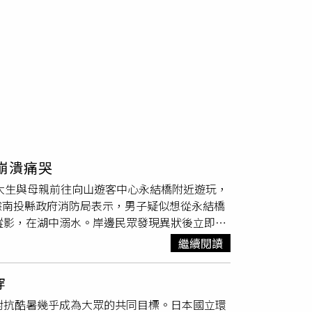
睹崩潰痛哭
男大生與母親前往向山遊客中心永結橋附近遊玩，
據南投縣政府消防局表示，男子疑似想從永結橋
蹤影，在湖中溺水。岸邊民眾發現異狀後立即報
援人員及相關設備投入搜尋。由於日月潭水域廣
繼續閱讀
只能暫停作業。今（26）日清晨，搜救人員再次
已不幸失去生命跡象，讓家屬悲痛萬分。消防局
穿
當大，部分區域岸邊一步之外就是深潭，加上湖
對抗酷暑幾乎成為大眾的共同目標。日本國立環
支或突發狀況而發生意外。因此，除官方核准活