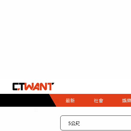
社會首頁
娛樂首頁
財經首頁
政
:::
最新
社會
娛
時事
即時
熱線
:::
直擊
大條
人物
調查
專題
３Ｃ