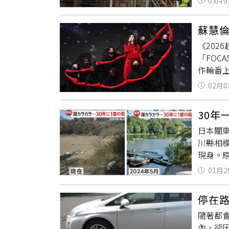
回收捕
時，臉
03月0
內，直
下降至
門」，
年紀就
人員14
暫避事
指出，
動。過
蘇慧倫
後，警
監控。利
休後始
《202
故發生
衛星拍攝
麼樣，
「FO
將處3
升機捕
示「安
作輪番
討委員會
滿感謝
節，由
Salt
02月0
少網友
本人氣男
備並運
想到會
倫、動力
著指出
30
比莉、龍
點，未
日本關
強陣容，
任務主要
川縣相
領全場
標是在2
現身。原
觀眾玩
美國太空
Netw
嗓音演
01月2
上的討
11月
呼應歌
進行飛
木因長
型令人
停在路
光業者
旋律瞬
隨著都
船隻長
／台視
內，卻
監測資