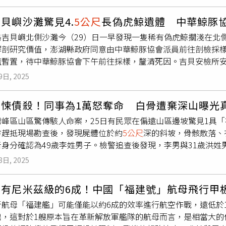
分，救難人員已將嚴重受創的車身從河中吊起，並在車內發現13具
度及觀察門外是否有煙霧，如果門板上方溫度很高覺得燙手時，
公室牆上掛著的「save earth（拯救地球）」呼應。他也透
0多名受傷乘客，其中多人傷勢嚴重，被送往附近的省立醫院治療
它逃生避難路線。若未感高溫，先開一條門縫觀察門外狀況是否
的廚具都可以經過加購添加旋轉功能，另還有一個六拼的平面設
貝嶼沙灘驚見4.
5公尺
長偽虎鯨遺體 中華鯨豚
根據當地警方消息，由於巴士並無與其他物體相撞痕跡，研判這
應關門退回室內，並用衣物或毛巾將門縫塞住，防止煙霧流入，
未來中島的平面會因此革新！」
島吉貝嶼北側沙灘今（29）日一早發現一隻稀有偽虎鯨擱淺在北
致巴士撞上右側橋樑護欄後衝進約
5公尺
深的河道中。由於事發時
可繼續往下往外逃生。僅確認樓梯裡沒有任何煙霧時，才可以選
解剖研究價值，澎湖縣政府同意由中華鯨豚協會派員前往剖檢採
應不及無法逃生。
佳選擇，因為關上防火門可阻絕火勢及濃煙擴散至安全梯間，形
蓋暫置，待中華鯨豚協會下午前往採樣，釐清死因。吉貝安檢所安檢
應改採水平方向尋找其它逃生避難路線。若發現有煙霧從樓梯間
這頭死亡鯨豚，身長為4.
5公尺
，通報澎縣府農漁局，經中華鯨
境，此時不應往上跑或繼續往下跑，而是要選擇水平方向尋找其
9日, 2025
在吉貝北側沙灘的稀有偽虎鯨，由岸巡人員協助以毛巾和帆布等
用衣物或毛巾將門縫塞住，防止煙霧流入。四、平時應規劃2個方
澎縣府農漁局提供）根據海洋保育署《臺灣百種海洋動物》圖鑑
尋找第二逃生出口往下往外逃生；若第二逃生出口也受阻礙，則
驚悚債殺！同事為1萬怒奪命 白骨遭棄深山曝光
暖且深水的遠洋，偶而也進入淺水區活動。臺灣海域的偽虎鯨在
場逃生避難原則。（圖／內政部消防署）此外，消防署也提醒，
霧峰區山區驚傳駭人命案，25日有民眾在偏遠山區邊坡驚見1具
，但群體的居留性與活動範圍仍不清楚；有時會與漁民的作業有
居室內或屋內，逃離時要記得隨手關起房門及大門，可以將火勢
方趕抵現場勘查後，發現屍體位於約
5公尺
深的斜坡，骨骸散落、
體修長呈流線型，背鰭位於背部中央呈鐮刀狀且比例較小，胸鰭外
的人順利逃生避難。若優先逃生路線的安全梯或直通樓梯都遭到
者身分確認為49歲李姓男子。檢警追查後發現，李男與31歲洪姓
腹面具有錨狀斑紋但不明顯。但外型有雌雄二型性，雄性較大，成
的空間內避難時，才使用緩降機等避難器具進行逃生避難。消防署
欠洪男1萬元遲未歸還，洪男懷恨在心，竟於9月14日約對方到
長4-
5公尺
，體重約達1200公斤。雌性偽虎鯨在9-12歲進入
定架，自盒中取出緩降機，將緩降機掛鈎確實【掛】在固定架鈎環
8日, 2025
男怒氣失控，疑持繩索與膠帶將李男活活勒斃，隨後將屍體載往
月，雌性通常6-7年左右生一胎，在晚年40歲以後開始進入更年
阻擋。3、將安全帶【套】於腋下。4、將束帶【束】至胸口。5
子報案協尋近1個月仍無所獲，直到日前山區民眾意外發現白骨，
。也因偽虎鯨壽命長而繁殖速度又慢，早期因漁業和食物曾獵殺
地後，將繩索另一端的載具套環束帶拉至頂端，以利下一位人員
僅有尼米茲級的6成！中國「福建號」航母飛行甲
洪男後，於26日深夜11時許將其拘捕。檢察官隔日帶同法醫相
物累積與漁業衝突對偽虎鯨的存在也有相當程度影響，偽虎鯨在
內政部消防署）
新航母「福建艦」可能僅能以約6成的效率進行航空作戰，遠低於1
方認定洪男涉犯殺人與遺棄屍體2大重罪，罪嫌重大，且無固定居
瞭解。偽虎鯨具有較穩定的社會組織，多次集體擱淺的事件，在海上
出，這對於1艘原本旨在革新解放軍艦隊的航母而言，是相當大的
院審酌後，裁定將洪男羈押但未予禁見。
有時也會見到數十隻以上的群體集合。食物種類多樣，主要包含