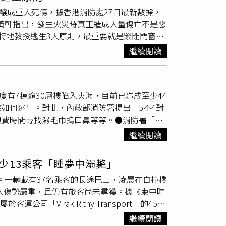
台道具設計與施放彩帶角度檢討調整。蕭敬騰睽
靜，因此，他連窗框都使用白色。他也建議，居
釀成重大死傷，據香港消防處27日最新數據，
身穿緊身喇叭皮褲，在標誌性的黃色麥克風前自
早到晚、日出到夕陽，光在白色空間所得到的變
師黃軒指出，發生火災時真正造成大量傷亡不是惡
喜翻唱蔡依林的〈倒帶〉，投入到一度蹲跪舞
，也都會採用白色展演光影效果，因此他鼓勵大
特地教授逃生3大原則，最重要就是緊閉門窗。
可見窗外即是瀑布造景，深度至地下2層樓，
Hean」發文指出，火災中最致命且造成大量傷亡的
麟提供）劉瑞麟2009年進入豐邑土開部磨練了
繼續閱讀
高樓火警最致命的關鍵是「煙囪效應」，即火場
「森立方」「VITA」「謙18」「植得」
梯井瞬間變成煙霧高速通道，樓層越高反而越危
「豐謙蜜之地」，可以說是體現其生活理念與對居
碳（CO）與氰化氫（HCN）等劇毒氣體中，其
，在地下停車場開挖了2層樓高的天井，從1樓的
廈有7棟逾30層樓陷入火海，目前已造成至少44
用氧氣的能力。有醫療統計，高達80%至90%
實現自然空氣流動，地下室全年無須開抽風
如何逃生。對此，內政部消防署提出「5不4對
，只要吸入60度熱氣1分鐘就可能昏迷，150
下停車場穿透至地上層公設，以瀑布的白噪音與
費時間尋找濕毛巾摀口鼻等等。●消防署「5
煙在短短2分鐘就會奪走視線，導致民眾無法
最初目的，是希望可以與餐桌合併，實現聖誕大
求生為首要目標。二、千萬不可搭乘電梯，逃
，甚至跳樓，都是火災中常見的致命誤判，他認
配燈光計畫。（圖／劉瑞麟提供）最後，腦筋動
繼續閱讀
在浴室，火場第一殺手為濃煙，浴室的門和天花
例如電梯成為「毒氣升降機」、防火門未關導致
島」，目的是取代傳統餐桌，希望能從料理、吃
通常沒有對外窗戶，無法對外呼叫，救難人員不
真正能救命的3大原則分別是，盡量避免吸入
加2坪效能。他透露，目前已取得專利，打算
少13乘客「睡夢中溺斃」
因呼吸而在塑膠袋上產生霧氣，影響逃生視線及
救援，避難層或防煙室往往比盲目逃跑更安全。
介紹這款「心流廚房中島」，整合進手機充電、
消息。一輛載有37名乘客的長途巴士，凌晨在自撞橋
毛巾擋不住濃煙中會造成人命傷亡的一氧化碳和
」來說明他的設計理念「少即是多」，既符合美
多人傷勢嚴重，且仍有旅客尚未尋獲。據《柬中時
時機而不幸受困火場。●正確的火場逃生避難流
三確認，可以洗頭？劉瑞麟不開玩笑，認真地
「Virak Rithy Transport」的45座
煙平均上升速度為每秒3至
5公尺
，人平均往上
要怎樣在家裡享受洗頭髮的服務，不可能多花個
上橋頭護欄後失控墜河。當地警方指出，截至上午8
。要特別注意的是，開門之前應先觸摸門板上方
繼續閱讀
於愛，而非商業獲利，經營理念也都是為了地球進