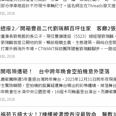
部分停車格設計不符現今車輛尺寸。這名網友在Threads發
露出，包括整齊堆砌的石牆、通往神社的石階，甚至還可見多年
想到卻被警方依《道路交通管理處罰條例》第56條1項9款「停
跌至22%，遠低於正常水位，進一步加劇缺水危機。極端乾旱的
4日, 2026
格壓到線就算違停，看來我駕照應該用雞腿換的，我居然都不知道
責人指出，目前正值白蘿蔔採收期，但由於土壤乾燥缺水，部分
好抱怨的，只是提醒大家停車要多多注意喔～不要跟我一樣搞笑
分不足葉片枯萎、根部發育不良。此外，葉菜類因缺水導致養分
玩總座2／開箱豐邑二代劉瑞麟百坪住家 客廳2
，第一次知道」、「是格子內，不是格子以內。壓在線上屬於以
投入更多人力剔除受損部分。整體而言，農作物產量較往年減少
董事長劉樹居的長公子、現任豐謙建設（5523）總經理劉瑞麟，
、「不只停車格，路面邊線也是」、「轉彎壓到一點點黃線也會
將推升蔬菜價格。預估從2月起，包括春季大根與胡蘿蔔在內的蔬菜
，劉瑞麟首度公開他的家，暢談極簡主義、生態建築，與純白空
超線你要看你右邊有沒有停到底，很多停車格是不合規定可以撤
顯示，關東以及九州北部地區的少雨狀況相當顯著，未來一個月
，打算外銷海外市場。CTWANT採訪團隊隨著劉瑞麟腳步，一路
很小」、「有些停車格根本不知道在畫什麼鬼！用幾十年前的標
步威脅居民生活用水與農業生產。城山水壩蓄水量跌至22%，遠
麗的豪宅大不相同，追求極簡主義的他，天地壁及家電家具，幾乎
耶！那如果是旁邊住家擺了超大花盆！導致車子無法完整停進去
@FNN_News）
3日, 2026
床墊和2張和室椅，擺設相當簡約。為了追求全白，他還特地做了
訂定出車位大小規格，一律用最高標準畫線」、「現在格子越畫
崇尚極簡主義，認為「少即是多」，客廳既可以是電影院、Loun
停車格在畫的時候感覺根本沒量過亂畫，尤其旁邊有花圃之類的
騰開唱險遭砸！ 台中跨年晚會空拍機意外墜落
麟提供）劉瑞麟的建築空間設計，都著重在光影、極簡、生態，
車格根本就停不下去，更不要說有些停車格畫的位置，根本連一
蕭敬騰睽違5年重返台灣跨年舞台，2025年12月31日跨年夜現
強調綠植可以幫助減壓，對健康有直接正相關，他家的客廳，即
寸都不到」、「現在停車格有夠小，後面還有變電箱，不然旁邊
發生驚險瞬間，空拍機的旋翼疑遭舞台噴出的彩帶纏繞，掉落舞
椅與多樣植栽，營造都市綠洲。他表示，豐謙建築極簡主義的核心
天停的停車格旁邊是電箱，如果不壓線，車門打開，我出不來」
跨年晚會在水湳中央公園登場，16組卡司輪番登台演出。而蕭敬
才是最好的空間，3.極簡是探索一切事物的本質，從色調跟型式
規定，如果「停車位置、方式不符合規定」，警方可依法開罰，處新
料在跨年倒數前，蕭敬騰演唱最後一首歌曲〈王妃〉時，空拍機
空間的多項好處，不是只為了好看，更因為健康療癒，及節能永
車管理工程處回應，目前路邊停車格多依規定設計為長
5公尺
、寬
1日, 2026
發出巨大聲響，嚇壞不少觀眾。而蕭敬騰當時剛好在同側舞台上
就會相差4度，是決定植物會不會爛根的關鍵；而生態建築常採白
續將派員實地勘查，在不影響整體停車位數的前提下，評估能調
的空拍機砸中。對此事件，台中市政府表示，蕭敬騰演出進入尾
到節能目的，最直接關係的是住戶的荷包，光是電費就能節省不
宏福苑五級大火！7棟樓被濃煙吞沒最致命 醫教