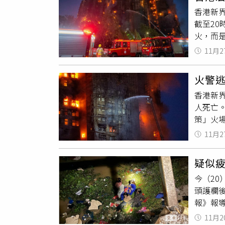
而掉落
量在白
香港新
違5年
家空間
截至20
彈自唱
化最多
火，而
台；最
家室內
知名胸腔
為停車
11月2
因素，
10年，
的熱煙
「Hom
火警
險。接
住品質追
香港新界
中一氧
茶屋、
人死亡
的火災死
機，達
策」火
度甚至
負離子
不4對
辨認方
餐及過
11月2
生火場
為不是
得快，
板大多
整層樓
飯，大
疑似
易發現
煙霧、
未來外
今（20
速度。
面紙盒
頭護欄
有毒氣
學設計
報》報導
程：一
說，他
巴士，正
速度為每
1.5
11月2