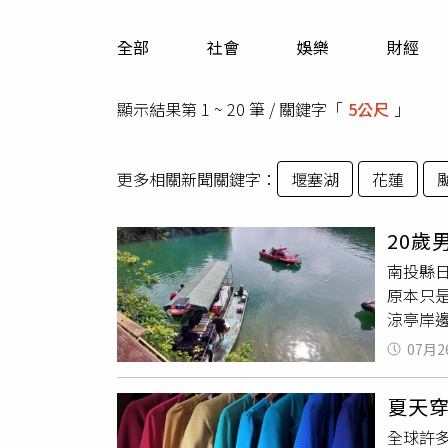
人物
汽車
全部
社會
娛樂
財經
專欄
房產新勢力
顯示結果第 1 ~ 20 筆 / 關鍵字「
5公尺
」
更多相關新聞關鍵字：
堰塞湖
花蓮
20歲
南投縣
原本只
涼亭岸
案，消
07月2
闊，加
展開搜
夏天
指出，
全球許
底暗流