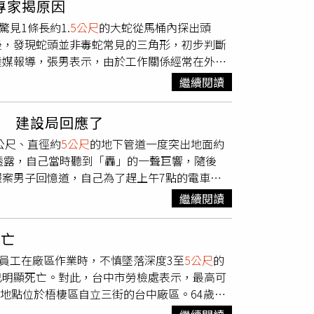
專家揭原因
3公尺、直徑
5公尺
的中型運載火箭，於10日中
的是孩童，游近才發現是一名成年男子，仍咬牙
見1條長約1.
5公尺
的大蛇從馬桶內探出頭
入預定軌道。《新華社》稱，在火箭一二級分離約
整理被河水浸濕的衣服，確認男子已脫離危險，
後，發現蛇頭並非毒蛇常見的三角形，初步判斷
接住。《央視》則表示，此次首飛驗證了一級
義舉。她透露，整個救援歷時20多分鐘，回家
陸媒報導，張男表示，由於工作關係經常在外奔
團」結構系統專家姜周10日接受《中國航天
直低調不提。警方獲報後趕抵現場時，落水男子
過度驚慌，反而對蛇出現在高樓層住宅感到相
的重要途徑，也符合太空發射朝向更低成本、更
勇為的救命恩人。由於老人離去前未留下任何個
繼續閱讀
26樓高的大樓，甚至出現在馬桶裡。專家指
引擎，以煤油與液態氧作為推進劑，最多可將16公
場目擊民眾，希望查明她的身分。同時，警方也
分蛇類可能循著雨水管或污水管進入排水系統，
運載火箭技術研究院」總體設計師陳牧野接受
英勇救人的長者。影片發布後迅速在當地社群媒
壞 建設局回應了
。不過隨著樓層增加，管線結構愈發複雜，加上
署衛星網際網路星座及大型商業衛星。今年2
超過500則，不少網友紛紛轉發，希望協助警方找
公尺、直徑約
5公尺
的地下管道一度突出地面約
相當高，因此26樓出現蛇蹤更顯罕見。專家分
成「夢舟載人登月飛船」的飛行中逃逸測試。測
哥恰巧看到警方發布的影片，一眼便認出畫面中
透露，自己當時聽到「轟」的一聲巨響，隨後
間、設備空間或其他縫隙，再誤入住家環境。由
行成功的期待。此次任務也是中國首次正式挑戰
分才正式曝光。不少目擊民眾事後也分享當時驚
案男子回憶道，自己為了趕上午7點的電車匆
因此常成為牠們暫時棲息的地點。事實上，蛇類
中國航太產業國際競爭力的重要一步。去年12
5公尺
，落水男子當時位於河中央，距離岸邊超
故，走近現場才發現路面竟出現高聳的管道結
條大蛇蜷縮其中；也有人在客廳沙發內發現長
著陸腿（landing legs）垂直回收方式，但均以
水，更別說是一位70多歲的長者。59歲好友韓
繼續閱讀
斷掉落，當時完全無法理解為何會出現這種情
床底下，也都曾出現蛇類藏身的案例，讓住戶飽
火箭「朱雀三號」，其一級火箭墜毀於預定回收
橋邊散步，只因臨時有事才未前往。隔天聽聞劉
行人及車輛通行。男子指出，他看到時管道隆起
點火執行最後減速程序，導致一級火箭於空中
生命危險救人，不僅是濉溪人的驕傲，更是整個
身亡
施到位，但仍有少量車輛經過，情況相當危險。
著陸腿降落的方式，長征十號乙採用了海上攔網與纜
內心既驕傲又後怕。雖然母親平時身體硬朗，也
男員工在廠區作業時，不慎墜落深度3至
5公尺
的
，深表歉意。負責人說明，管道隆起高度約13
控制面降低速度，再下降至回收系統。在最後著
受。不過，她也表示，母親一直都是出了名的熱
已明顯死亡。對此，台中市勞檢處表示，最高可
但具體原因仍在調查中。建設局指出，現場周邊
成軟著陸。陳牧野解釋：「攔網回收方式可簡化
，其實也很符合母親一貫的個性。事件曝光後，
，地點位於梧棲區自立三街的台中廠區。64歲陳
程目的是加強梅田地區因應集中豪雨的排水能
能力，也能透過攔網系統的協同作用，『放大』
她得知獲救男子身體狀況穩定、情緒也逐漸平復
畫面拍到他拿著藥水靠近水池，疑似不慎跌落池
午1時前，經施工團隊實施注水作業，管道已