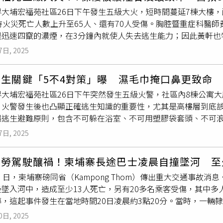
，掉落位置在舞台旁，無造成人員受傷。並強調已請廠商針對舞
色上較難停留，白色也有純淨場域的意涵，能帶來放鬆與心靈平
界大埔宏福苑社區26日下午發生五級大火，短時間蔓延7棟大樓，
重返台灣跨年舞台，擔任《2026台中最強跨年夜》壓軸亮點。他
盡量用協調色、不要出現衝突色。第三、白色的衍色性最好，從
時火災死亡人數上升至65人、還有70人受傷。胸腔暨重症科醫
〈皮囊〉霸氣開場，除了帶來經典作〈怎麼說我不愛你〉，更驚
。劉瑞麟分享，他從小就喜歡光影的變化，所以在他的建案公設
是迅速四竄的濃煙，在3分鐘內就使人失去逃生能力；因此黃軒也
後以搖滾神曲〈王妃〉將氣氛帶到最高潮。
多用白色或淺灰色，最能欣賞到光影之美。「豐謙蜜之地」的茶屋
暨重症科醫師黃軒27日在臉書粉絲專頁「黃軒醫師 Dr. Ooi 
場帶來通風、採光，為豐謙「被動式建築」的代表作。（圖／劉瑞
7日, 2025
往往不是烈焰，而是肉眼難以抵抗、速度極快的黑煙；他說明，
同時參與設計規劃，2016年接任豐謙總經理，主導推出「蜜之地」
會像被吸引般向上狂飆，速度可達每秒2至
5公尺
，使樓梯間與電
e+」等建案。其中，位於台中單元12重劃區、目前屋齡5年的
逃生關鍵「5不4對策」曝 濕毛巾掩口鼻更致命
著黃軒指出，吸入火場的濃煙其實是毒氣，等於同時暴露於一氧化
求的首個代表建案。他多花了4000萬元實現建築的被動式設計
大埔宏福苑社區26日下午突然發生五級火警，社區內8棟公寓大
化碳會讓人「明明有氧氣卻像缺氧」，氰化氫則直接讓細胞失去利
大廳，直至地下2樓的停車場，以瀑布作為景觀核心，利用大樓風
。火警發生後也凸顯正確逃生知識的重要性，尤其是高樓層到底該
亡者，身體內都出現這兩種毒物。此外，火場的高溫同樣足以致命
到節能省電。他還特別在梯廳配置鋼琴，優美琴聲可沿天井從地
場逃生避難原則，包含不可躲在浴室、不可用塑膠袋套頭、不可浪
會讓氣道瞬間受損，因此逃生時務必貼地前進。黃軒特別提醒，濃
還有音樂營造療癒氛圍，轉換回家心情。劉瑞麟發明旋轉中島的
策」：一、千萬不可為了收拾財物而延誤逃生避難時間，應以保命
向，甚至因恐慌反射性地跑向錯誤位置，包括廁所、回家拿物品
年團聚圍爐同桌的願望，該設計已於10月取得台灣專利，還可搭
7日, 2025
很可能會發生斷電情形，恐因此受困在電梯內。三、千萬不可躲
這些人很笨，「是人的生理反應」。最後黃軒也點出逃生迷思，
又熱情好客的劉瑞麟，也向大家分享他的最新發明──「旋轉中
是塑膠材質，不耐高溫，躲在裡面無法有效阻絕濃煙，而且浴室
淪為煙霧地獄、樓梯間也可能因煙囪效應而不安全等。黃軒解釋，
人工作、小孩寫作業，都在同張桌子一次解決，可幫助室內空間增
疲勞駕駛釀禍！柬埔寨長途巴士凌晨自撞墜河 至
。四、千萬不可用塑膠袋套頭，不但無法裝到新鮮空氣，反而會
關門阻隔煙與熱5至20分鐘、若無法逃出則應原地緊閉空間等待
銷歐美進軍國際，當然也會成為豐謙建案的選配建材。他進一步
）日，柬埔寨磅同省（Kampong Thom）傳出重大交通事故
五、千萬不可浪費時間尋找濕毛巾摀口鼻，而延誤逃生避難，濕
、隱藏IH爐、抽屜式水槽等多項功能。他以「賈伯斯的極簡主義
後墜入河中，造成至少13人死亡，另有20多名乘客受傷，其中
體，切勿浪費寶貴的逃生時間尋找無用物品，以免延誤逃生避難
，又能裝得下最多功能，「甚至水槽拉出來還能洗頭！」記者再
，這起事件發生在當地時間20日凌晨約3點20分。當時，一輛隸屬於客運公司
、開門，往一樓往外逃生。火場逃生最佳策略就是離開建築物，濃
確認過尺寸沒問題，「把按摩床鋪下去就可以躺著洗了，不然你
由暹粒開往金邊，在6號公路152公里至153公里路段因為撞
秒0.
5公尺
，人往上跑跑不贏煙，因此火場逃生原則為往下逃生
坪做一個專門洗頭髮的設備吧！」劉瑞麟強調，他發明的初衷源自
0日, 2025