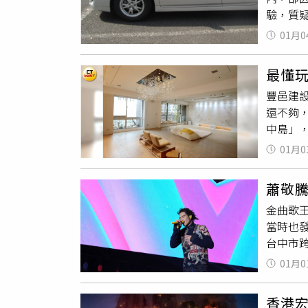
驗，質疑
跡重新
格內，沒
蓄水量
01月0
來停車
農園負
沒什麼
亦因水
最懂
「媽呀
民必須
豐邑建設
去吧」
少，也
還不夠
罰」、
新資料
中島」
格真的
將進一
奢華富
樣不行
攝自X，
01月0
了1張
請市府
劉瑞麟
是有些
蕭敬
／劉瑞
路邊停
金曲歌王
劉瑞麟
規定尺
當時也
置高腳桌
「我今
台中市
的空間
第56條
曲。不
廣純白
北市停
01月0
台上並
盆溫度
加，後
被掉落
應，達
香港