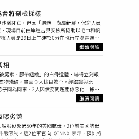
罹難者遺體，其中包含8名女性。此外，現場亦
表示門的另一邊已是高溫的狀態，切勿開門，並
露，旋轉中島預計將和大雅廚具合作上市，未來任
。救援隊則仍在現場排查是否有乘客被水流沖離
有煙霧，若無煙霧再行逃生，並隨手關門；若有
計將問世，不過基於商業機密，劉瑞麟賣了個關
協會將剖檢採樣
起事故可能是由於巴士司機在駕駛過程中打瞌
改採其他逃生避難路線。二、至樓梯間未見煙
側沙灘死亡，但因「遺體」尚屬新鮮，保育人員
已是凌晨，車上乘客大都在熟睡中，因此導致
擇走樓梯往下避難，選擇走有防火門的安全梯逃
樣，現場目前由岸巡吉貝安檢所協助以毛巾和帆
成安全的逃生環境。三、樓梯間往下逃生時發現
人員是29日上午8時30分在執行岸際巡邏勤
下方蔓延上來，表示下方發生火災，是一個很危
豚協會辨識為稀有偽虎鯨。29日上午被發現死亡
他逃生避難路線，並關門以防止火勢及濃煙侵
繼續閱讀
掩蓋暫置，待中華鯨豚協會下午前往解剖採樣。
向逃生路線，當主要逃生出口無法往下往外逃
，偽虎鯨主要分布在全球熱帶與溫帶海域，常出
改往相對安全空間關門避難，等待消防人員救
真相
澎湖至高雄海域曾有目擊紀錄，宜花東海域也偶
火場逃生避難時，一定要記得隨手關門，如果起
「被繩索、膠帶纏繞」的白骨遺體，嚇得立刻報
所重疊而搶食漁獲。偽虎鯨形態特徵為橢圓頭
及濃煙侷限在起火居室內或屋內，以利其他房間
衣物殘破，畫面令人怵目驚心。經鑑識與比
側有S型弧度。全身深灰至黑色，腹部深灰
火勢或濃煙侵襲，導致無法利用，也無法前往相
男子同為同事，2人因債務問題關係惡化，據悉
年體長約5-6公尺，體重約達2000公斤，雌
曝光操作口訣「掛、丟、套、束、推」：1、
霧峰區新生路商談還款，沒想到雙方在車內談判破
性成熟，雄性則稍晚到15歲之後達性成熟。懷孕期
上。2、從窗口【丟】下輪盤，確認下方沒有
繼續閱讀
山區棄置。警方指出，李男被害後家人苦尋多
期，圈養的環境中已知最長壽的偽虎鯨年齡為60
、攀出牆外，身體面向牆面，雙手輕【推】牆
才揭開這場「債殺命案」的驚人真相，專案小
偽虎鯨，近代因可馴養而仍有被捕捉的壓力。加
操作。火場內使用緩降機等避難器具操作方式。
板曝劣勢
驗遺體，並將擇期解剖以釐清確切死因。經訊問
台灣東部海域近年來賞鯨的發現率降低，族群狀
艘服役超過50年的美國航母，2位前美國航母
所，有逃亡及串供疑慮，遂向法院聲請羈押，
和瓶鼻海豚常共游。群體通常為5-25隻左
作戰限制。這2位軍官向《CNN》表示，預計將
旗魚、鮪魚、鬼頭刀等中大型魚類，其他海域也