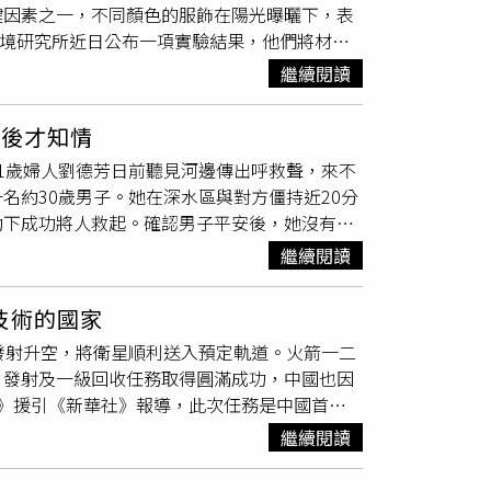
鍵因素之一，不同顏色的服飾在陽光曝曬下，表
以保障民眾安全。消防局也再次提醒民眾，若發
立環境研究所近日公布一項實驗結果，他們將材質
確做法應遵循「叫、叫、伸、拋、划」防溺五步
度、風速每秒
5公尺
的晴朗戶外環境下曝曬5分
助救援，等待專業人員抵達處理。這起悲劇也再
繼續閱讀
熱效果最佳，表面溫度維持在與氣溫相近的32
短短數公尺，也可能瞬間發生無法挽回的憾事，
究顯示，在同樣日照條件下，白色衣服表面溫度
的傷痛。
事後才知情
B）從國立環境研究所測得的表面溫度高低排序，
1歲婦人劉德芳日前聽見河邊傳出呼救聲，來不
則是綠色、深綠色與黑色。值得注意的是，在中
名約30歲男子。她在深水區與對方僵持近20分
吸熱表現則幾乎與黑色不相上下。針對這項現
助下成功將人救起。確認男子平安後，她沒有留
差異直接決定了服飾對太陽輻射能量的反射率與
影片在網路瘋傳，這位勇敢的「白髮奶奶」才曝
感溫度上升，建議民眾在酷熱天候出門時，應優
繼續閱讀
攜帶救生圈跳入河中，歷經約20分鐘救援，成功
下午6時左右，沱河路橋附近突然有人高聲呼救。
技術的國家
地點。當她準備脫鞋下水時，現場一名女子趕緊
發射升空，將衛星順利送入預定軌道。火箭一二
接穿越綠化帶抄近路衝向河岸，隨即縱身跳進河
，發射及一級回收任務取得圓滿成功，中國也因
小孩，因此心急如焚，只想盡快把人救上來。等
》援引《新華社》報導，此次任務是中國首次
子。然而，救援過程並不順利。男子當時情緒相
大突破。」而且不同於全球首富馬斯克（Elon
芳只能死命抓住對方，不讓他再次沉入水中。由
繼續閱讀
中國此次首度採用獨特的「海上攔網回收系統」，
有救生圈可支撐，她一邊藉助浮力維持平衡，一
化商業航太產業發展，而這款中國火箭則提供了
水域。此時，岸邊兩名熱心民眾立即伸出援手，