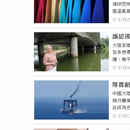
境研究
動，例
面溫差竟
現有人
與尺寸完
驟，先
07月2
鐘，並
次提醒
度左右
切勿因
誤認
最低，綠
大陸安
避暑效
及多想
間色系
鐘，幾
象，日
下姓名
吸收率
07月1
光身分
先挑選
協助將
陸首
當時正
中國大
從岸邊
級分離
裡，朝
此成為
游到對
成功實
當激動
07月1
Musk
於河水
提供更
邊使盡