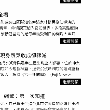
表示，火箭重返大氣層的過程被稱為「地獄之
繼續閱讀
開，但很多事情終究都會過去，「等到了我這個
場救援。消防局獲報後，出動消防車7輛、消防
安全，預計今日內重新開放仍困難，提醒市民
敗。中國航天科技集團專家也向《中國航天報》
談起自己的身體狀況，她笑說一直都很喜歡運
子撈起，不過男子已無呼吸心跳，明顯死亡。隨
導航與鎖定，並透過數千個感測器進行即時飛行
課程，游泳也是在健身房慢慢自學而成，因此退
全場
除外力介入，確切死因將報請司法相驗，詳細事
利用空中攔截方式回收日冕（Corona）偵察
己的泳技是否足夠，更沒想過如果救不上來會怎
，特別邀請由國際知名舞蹈家林懷民擔任導演的
並要求停工改善，若查有違反職業安全衛生法，
ocket Lab）等企業，也曾測試利用攔網或直
網路曝光後，引來大量網友留言致敬，不少人表
幻篇章，帶領觀眾踏入奇幻世界，多段高難度動
理服務」，協助家屬處理後續事宜。
些方案。據悉，在去年4月美中經濟暨安全檢
「身為濉溪人，一定要替奶奶按讚」，留言區充
。緊接著登場的是每年最受矚目的開場大團拜環
茲曼上將（General B. Chance
「中國好人榜」，入榜總數高居全國第一，也讓不
，超豪華卡司一字排開，氣勢磅礡，特別企劃日
繼續閱讀
爭對手可能迅速縮小差距，「一旦其他國家開始具
是做了任何人遇到相同情況都會做的事，完全沒
穎率先亮相，引發全場粉絲尖叫，紅隊陣容集結蘇慧
更具韌性的模式利用太空執行各種任務。」他接
，都應該伸出援手。
、呂士軒、陳泳希、Karencici；白隊則由
資，代表進入太空的能力正迎來一個重要轉折
跡現身蔬菜收成卻驟減
EniX、J.Sheon、TRASH、山姆組成堅
為長征十號乙系列首次軌道飛行測試，10日的
造成水資源與農業生產出現重大影響。位於神奈
笨港國小合唱團登台進行特別演出，眾卡司齊聚，帶
火箭升空時將使用21具YF-100K引擎，目
湖底如今龜裂裸露，過去沉沒於湖底的遺跡重新
場，送上祝福「馬上有錢、馬上找到對象」，與
空總署（NASA）同樣計畫於2028年前再次將
。根據《富士新聞網》（Fuji News
位舞者氣勢登台，以整齊畫一的手形舞搭配溫柔
）結束以來首次重返月球。中國社群媒體Threads
當地重要觀光景點。但由於雨量不足，湖水自去年
並帶上特別製作的
5公尺
大月亮道具，燈光與造景
繼續閱讀
，而完整構型的長征十號甲也預計於今年稍後
使踩上去也會揚起黃沙，原本生長在湖岸邊的樹
比莉以經典歌曲〈什麼都不必說〉登場，炫麗造
號乙可重複使用助推器，再次進行測試飛行。
蘿蔔大小僅為往年一半。水位下降的現象也讓觀
年發行的新歌〈阿福羅火山〉，洗腦且強勁的
了 網驚：第一次知道
往常低近
5公尺
，使得遊客乘船活動無法進行，
。比莉以經典歌曲〈什麼都不必說〉登場。（圖
表示，自己將車停進台北市信義區的路邊停車格
不是人力可以改變，只能盼望降雨。」根據最新
次知道」，也有不少民眾紛紛留言分享類似經
低於平常水位。此外，長期沉沒於水底的歷史痕