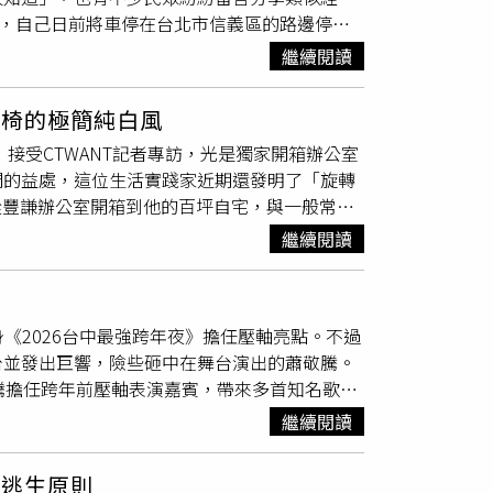
文道，自己日前將車停在台北市信義區的路邊停車
淹沒的報廢車輛，如同歷史遺跡重現。城山水壩
車方式不依規定」開罰，「問了GPT才知道，原
效應也已延伸至農業生產與消費市場。關東地區
繼續閱讀
！」原PO也直言，「被開肯定是違規在先了，
白蘿蔔僅達往年尺寸的一半，生長遲緩；胡蘿蔔
了。」貼文曝光後，不少鄉民便在底下留言，
流失，底部葉片泛黃乾枯，為確保出貨品質，農
張椅的極簡純白風
內，法規規定停車格內，所以罰單摸摸鼻子吃下
約三至四成，專家分析若乾旱持續，不僅供給減
接受CTWANT記者專訪，光是獨家開箱辦公室
被檢舉喔」、「線上申訴就好了，根本不應該
售價可能上漲至平常的1.5倍。日本氣象廳最
間的益處，這位生活實踐家近期還發明了「旋轉
單」。也有人指出，「長知識，但台北市的停車
內明顯降雨機率偏低。氣象廳提醒，持續缺水恐
從豐謙辦公室開箱到他的百坪自宅，與一般常見
準，現在一堆大車停不下」、「我現在才知道這
低於正常水位，進一步加劇缺水危機。（圖／翻
清一色白色系，雖客廳就有約50坪大，卻只放
格子內，這樣也算我的罰單？」、「太離譜了！
繼續閱讀
可移動式電視牆，平時能將全黑銀幕完全覆蓋。
越小，大車不要停路邊啦」。還有人抱怨，「但
ge、冥想空間，也可以做瑜珈和各式活動。（圖
，工人不知道在想什麼」、「很多車子比較大的
打造療癒系居住環境。都市叢林生活易生壓力，
般小轎車都會凸出來，甚至有的停車格根本就連
身《2026台中最強跨年夜》擔任壓軸亮點。不過
有一整面超過
5公尺
寬的陽台及落地窗，外部配
就是被機車停在水溝蓋上，壓縮車格的空間」、
台並發出巨響，險些砸中在舞台演出的蕭敬騰。
有3點，1.空間的主角是人，2.能最多被使用
。實際上，根據現行《道路交通管理處罰條例》
騰擔任跨年前壓軸表演嘉賓，帶來多首知名歌
的極簡，並且專注在整合上。他也向記者特別推
台幣600以上、1200元以下罰鍰。對此，台
的旋翼疑遭舞台噴出的彩帶纏繞住，進而掉落舞
續。他先以盆養植栽來舉例，使用白色盆與黑色
2公尺，屬合法配置，但考量近年車輛尺寸增
繼續閱讀
表演，其與空拍機距離僅約
5公尺
，所幸他並未
色外觀，主要是為了反射陽光、降低熱島效
整格位尺寸。
聲時，主辦單位一架空拍機因舞台特效彩帶捲入
少。此外，在能量和色彩心理學的觀點中，負能
3逃生原則