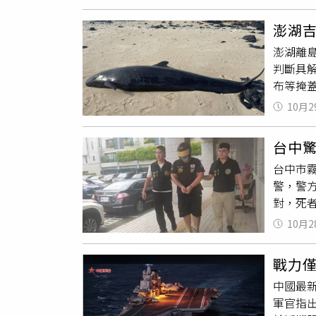
點30
測試溫
步，與辦
尋獲2
改採其
何品牌
澎湖吉
現場。
煙霧則
子，「
澎湖離
睡，導
霧，即
判斷具
多人反
生是最
布等掩
煙霧，
務時發現
險的環
10月2
後擱淺
入，再
（圖／
生時，
台中
沒在溫
援。火
台中市
可見到
火點在
警，警
型，身
或樓層
對，死
色，胸腔
對安全
李男積
性成年體
展開固
10月2
裂，洪
約11個
障礙物
日，兒
歲左右
壁；落
戰力
組鎖定
上污染
（圖／
中國最
後，檢
況尚未
軍官指
台中地
右，但