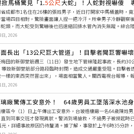
樓掀馬桶驚見「1.
5公尺
大蛇」！人蛇對視嚇傻 
可重複使用的太空飛行技術路線。根據《新華社》報導，這枚高6
力將男子拉上岸，整場驚險救援才終於結束。劉德芳原以為落水
省成都市1名住在26樓的張姓男子，近日打開家中馬桶蓋時，竟驚
時15分自中國南部文昌太空發射場升空，並將搭載的衛星成功送
後，在熱心民眾協助下完成救援。完成救援後，劉德芳只是簡單
方當場四目相對，驚險畫面讓人捏一把冷汗。所幸男子冷靜觀察
後，一級火箭以垂直方式返回，並由「領航者」網系回收平台成功
離開現場返回住處，既沒有留下姓名，也沒有向任何人提起自己的
毒蛇類，而大蛇受到驚嚇後也迅速縮回排水管內消失無蹤。綜合
重複使用的設計，預期將有助於降低發射成本。「中國航天科技集
有把這件事告訴家人，只因擔心家人知道後會過於憂心，因此一
去也曾多次遇過蛇類，甚至見過長達
5公尺
的大蛇，因此當下並未
訪時表示：「可重複使用火箭是未來實現大規模、自由進入太空
功救起。經確認男子身體沒有大礙後，警方便開始尋找這位見義
8日, 2026
。事件曝光後引發網友熱議，不少人最關心的是，蛇究竟如何爬上
展的趨勢。」這款兩級式長征十號乙的一級採用7具YF-100K
，濉溪縣公安局新城派出所立即調閱周邊監視器畫面，並走訪現
從馬桶出現並非完全不可能。若建築物未實施雨污分流系統，部
送入近地軌道，主要設計用途為貨運任務。火箭研製單位「中國
方微信平台發布尋人影片，向社會大眾徵求線索，希望找到這位
路面長出「13公尺巨大管道」！目擊者聞巨響嚇
馬桶排水管爬入室內。尤其低樓層住戶遭遇此類情況的機率較高
社》訪問時則表示，長征十號乙主要鎖定中國商業市場，可用於部
不到10多個小時便累積近8000人按讚、近4000次分享，留言
阪梅田的新御堂筋週三（11日）發生地下管線隆起事故，長約30
環境潮濕、氣味濃重且常有水流衝擊，蛇要一路爬升至高樓層難度
國曾利用同系列另一款型號「長征十號甲」的一級火箭，成功完
不留名的英雄。就在大家四處尋找之際，7月14日，劉德芳的哥
尺，導致新御堂筋部分路段臨時封閉，造成交通嚴重受阻。目擊者
了透過排水系統進入住宅外，也不排除蛇原本就藏身於大樓管道
完成受控下降，並落入回收船附近海域，也提高了外界對此次飛
是自己的妹妹，隨即主動聯絡警方，這位「白髮奶奶」的真實身
墩一樣的東西突然冒出來」，場面相當驚人。關西電視台報導，報
偏好陰暗、潮濕且溫度穩定的場所，而浴室恰好符合這些條件，
使用火箭回收技術，此舉被視為降低成本、提高發射能力以及提升
。經常到濉河公園附近散步的居民劉群英表示，該河段水深約4至
站方向前進，突然聽到前方傳來巨響，以為發生掉落物或交通事
宅的案例屢見不鮮。過去曾有民眾在家中抽屜取物時，赫然發現1
另外2款火箭曾嘗試採用與SpaceX相似的柵格翼（grid fins）加
尺，而且劉德芳還必須逆著水流游向對方，一般人根本沒有勇氣下
1日, 2026
前一天早晨完全不同。目擊者提到，上方還有瀝青或混凝土塊不
尺
的蛇，最後由消防人員協助捕捉。另外，天花板、冷氣機甚至
終。其中，由「藍箭航太」研製、採用甲烷與液態氧推進的民營
消息後更忍不住感動落淚。她表示，原本自己當天下午也打算到
了解，當時工地人員已經注意到管道隆起，立即設置警示，阻止
。
。另1款由國有企業研製的「長征十二號甲」，則因引擎未能重新
河救人後，立刻打電話向她關心。韓梅直言，70多歲還願意冒著
玻璃廠驚傳工安意外！ 64歲男員工墜落深水池
停止，工地人員忙於維持現場秩序，雖然當時行人不多，安全措
這次不同於SpaceX的「獵鷹9號」（Falcon 9）依靠自身
的驕傲。劉德芳的女兒許詩卉則坦言，得知母親救人的消息後，
梧棲區今（1）日上午傳出工安意外，台玻梧棲廠一名64歲陳姓
大阪建設局回應，對新御堂筋封路造成大規模交通堵塞及市民不便
系統。在重新進入大氣層期間，一級火箭先利用引擎及空氣動力
，但畢竟已年過七旬，若救援途中發生任何意外，家人都難以承
，直到同事交班才發現異狀。警消到場搶救，不過男子被撈起時
現場正在進行梅田地區排水防洪下水道工程，事件與施工有關，
，攔網與纜索裝置會吸收火箭剩餘動能，進一步降低速度，以完
鄰居只要有困難，她總會第一時間伸出援手，因此這次跳河救人
萬元，詳細事故原因仍待釐清。據了解，事發於上午6時35分許
期內難以恢復通行，必須先確認地基安全再決定。據悉，此次工
構、降低重量、提升運載能力，同時對落點偏差具有很強的適應
很快恢復原本退休生活，每天依舊固定到濉河公園散步運動。當
工當時在蓄水池進行加氯錠作業，水池深度約3至
5公尺
，監視器
起的管道位於地下水管隧道終點，最終將設置竪井與人孔。截至下