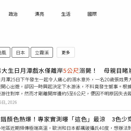
寵物
政治
漂亮
生活
國際
運勢
運動
梅酒
颱風
日本
立霧溪
更多
男大生日月潭戲水僅離岸
5公尺
溺斃！ 母親目
日月潭25日下午發生一起令人痛心的溺水意外，一名20歲張姓
是開心出遊，卻因一時興起決定下水游泳，不料竟發生憾事。根
邊游往對岸，然而才剛離開岸邊約5至6公尺，便因不明原因失去
防局獲報後迅速派遣搜救人員展開救援，並出動橡皮艇、水域救
6日, 2026
上天色逐漸昏暗，搜救工作持續至晚間10時仍未發現男子蹤影，
索，經過數小時努力，最終於下午1時45分尋獲張姓男大生，但
穿錯顏色熱爆！專家實測曝「這色」最涼 3色少
日月潭雖然湖面看似平靜，實際上卻暗藏危險，水底地形落差相
多地區近期頻傳極端高溫，歐洲和日本都飆破攝氏40度，想辦法
、水溫變化及能見度不佳，即使具備游泳能力，也可能因體力不