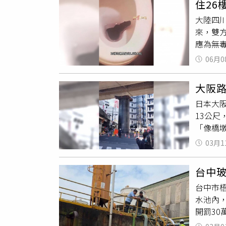
住26
另一條
眾人合
大陸四川
午12
撐到最
來，雙
6分鐘
便悄悄
應為無
火箭可
後也沒
波，過
報》採
已被成
06月0
當疑惑
高頻率發
人資料
出，蛇
噸酬載
透過官
大阪
再經由
《新華
體瘋傳，
日本大
下水道
月，中
到這位
13公
析，除
試箭體
的人正
「像橋
於蛇類
可重複
險經過
忙往車
闖入民
月，中國
過10公
03月1
構，與
達1.
5公
失敗告
梅得知
況。據
受驚嚇
區附近
德芳跳
台中
已基本
墜毀。而
淮北市
台中市
對此，
索回收
會游泳
水池內
公尺，
陸階段
心腸，
開罰30
道路短
火箭結
劉德芳
姓男員
力。隆