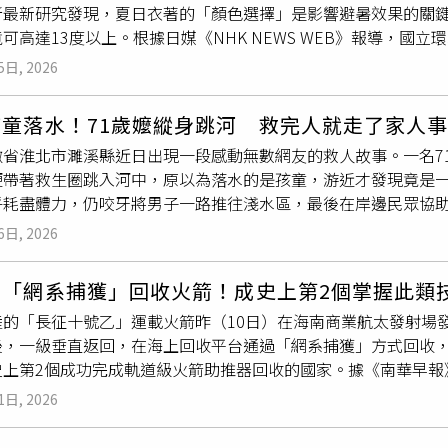
所最新研究發現，夏日衣著的「顏色選擇」是影響避暑效果的關
如一年一度的日月潭萬人泳渡外，全潭皆禁止私人游泳及戲水，
可高達13度以上。根據日媒《NHK NEWS WEB》報導，國
落水，切勿因救人心切而直接跳入水中，以免造成二次傷亡。正
全相同的9種顏色的Polo衫穿在假人模特兒身上，於氣溫約30
大聲呼救、撥打119求援，再利用竹竿、救生圈、繩索或船隻協
5日, 2026
透過熱成像照相機監測服裝表面溫度變化。結果顯示，白色衣服散
民眾，自然水域潛藏許多肉眼無法察覺的危險，即使距離岸邊僅
；而黑色與綠色服飾吸熱迅速，表面溫度竟衝破45度。有日本研
一時大意或僥倖心理而冒險下水，以免讓一次出遊成為家人永遠
孩童落水！71歲嬤縱身跳河 救完人就走了家人
色和黑色則相對高溫。（圖／翻攝自臉書／NHK NEWS WE
徽省淮北市濉溪縣近日出現一段感動無數網友的救人故事。一名7
果由優至劣依次為白色、黃色、灰色、紅色、紫色、藍色，最後
便帶著救生圈跳入河中，原以為落水的是孩童，游近才發現竟是一
中，紅色展現出優異的抗熱效果，溫度並未明顯上升，而綠色的
乎耗盡體力，仍咬牙將男子一路推往淺水區，最後在岸邊民眾協
本國立環境研究所高階研究管理員的一之瀨俊明分析指出，顏色
，也未接受任何感謝，而是默默返家。直到警方發起全城尋人、
。白色與黃色等淺色系能反射絕大部分熱能，因此能有效抑制體
6日, 2026
，引發社會各界高度讚揚。71歲的劉德芳聽見有人落水後，立刻
淺色或特定避暑顏色的衣物，以降低中暑風險。
男子平安救上岸。根據《安徽日報》報導，事件發生於7月13日
創「網系捕獲」回收火箭！成史上第2個掌握此類
在橋下與友人聊天的71歲劉德芳聽見聲音後，立刻起身趕往落水
陸的「長征十號乙」運載火箭昨（10日）在海南商業航太發射場
護欄取下一只救生圈遞給她。劉德芳接過救生圈後毫不遲疑，直
後，一級垂直返回，在海上回收平台通過「網系捕獲」方式回收
落水者奮力游去。劉德芳受訪時表示，自己當時誤以為落水的是
史上第2個成功完成軌道級火箭助推器回收的國家。據《南華早報
方面前、抓住手臂後，她才發現對方其實是一名約30歲的年輕男
施運載火箭一級可控回收，「標誌著我國重複使用火箭技術取得重
，不斷掙扎，甚至試圖甩開她的手，讓救援難度大幅增加。劉德
1日, 2026
）旗下「太空探索技術公司」（SpaceX）所開創的回收方式，
相當深，雙方僵持一段時間後，她的體力也逐漸透支。所幸身旁
具彈性的回收方式。隨著全球登月競賽日益激烈，北京也持續強
全身力氣推拉男子，經過兩度用力推送，終於將男子帶到較淺的