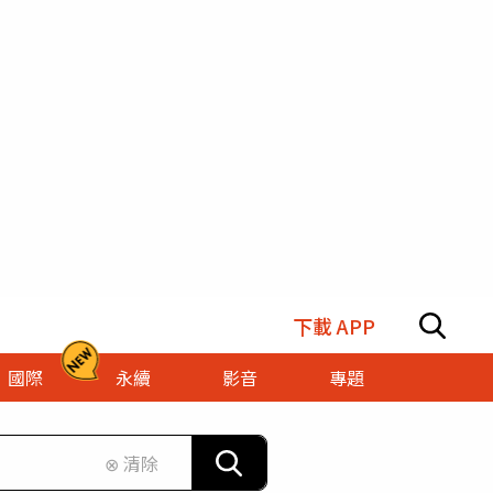
下載 APP
國際
永續
影音
專題
⊗ 清除