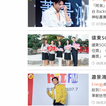
天。」
營造像
「阿弟」
「真的
Feel
台 Ba
要一直
打造充滿
神秘嘉賓
這也是
了香氣設
期待。
Talk
純素配
07月0
蕭景鴻
動！」
克風，
年來都
遠東S
去看過
想送阿
遠東SO
時常淚
希望阿
任獎」
很難不
自己走
廣獎」。
落淚又
歌是送
遠東S
喜歡又
喊話：
06月3
望透過
歌手很
景鴻也
SOGO
到一周
是已經
蕭景
濟。（
燒紙烏
音樂劇
Energy
並因此再
會，每
分。蕭
談到
Ene
成員，遠
果歌迷
AI深度
黃耀徵
「碳標
06月2