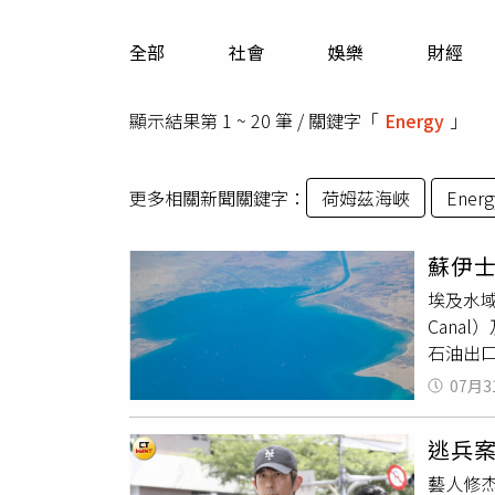
人物
汽車
全部
社會
娛樂
財經
專欄
房產新勢力
顯示結果第 1 ~ 20 筆 / 關鍵字「
Energy
」
更多相關新聞關鍵字：
荷姆茲海峽
Energ
蘇伊士
埃及水域
Cana
石油出口
of H
07月3
向出口
（Dam
逃兵
有任何
藝人修
「MST