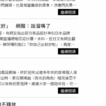
路透社》7月7日也引述知情人士報導指出，沙
奔閃鏡頭，也是相當離奇的景象。涉嫌閃兵男星
送能力增加200萬桶。對此，分析人士警告，雖然
出的團體
Energy
又再休團，加上他雙胞胎女兒剛
忙碌生活按下暫停鍵的一抹香氣。覺得很安穩，
本上解決伊朗對區域能源基礎設施構成的威脅。
繼續閱讀
時，在媒體鏡頭前再度公開道歉及表示反省。陳
ly）13日接受《CNBC》節目訪問時曾表示：「問
困境，更慘的是，他去年初向交往14年的女友
新版本，以東方禪學為靈感，將現代人在高壓生活中渴
站、管線終端、輸油碼頭，以及管線的儲油設
就好」 網酸：說溜嘴了
兵案，婚事跟工作都只能暫停，還要一一通知親
際櫃ZEN入禪之境淡香精30ml／2,700
襲疑雲，有網友指出部分商品設計神似日本品牌
做工的人》、《影后》等劇人氣攀上高峰的薛仕
前調由佛手柑與茉莉帶來乾淨清新的第一印象，中調以鳶
則開直播哽咽否認抄襲。未料，近日又有網友翻
惡劣，不但避重就輕，否認槍手代量血壓，意圖
收尾，留下溫暖而安定的木質餘韻。不同於濃烈
，蔡阿嘎則脫口「妳自己出就好啦」，再度掀
議從重量刑有期徒刑2年6月以上，多年累積的
灑，提醒自己放慢腳步，找回內心平衡。除了香
嘎2023年8月PO出夫妻倆造訪SOU・SOU日本
東方留白美學融入其中，每次打開瓶蓋，都像開
繼續閱讀
hahababy要聯名一波。」二伯坦言自己非
元、50ml／3,800元、100ml／5,200元。
對她而言偏大，因此不常購買。蔡阿嘎慫恿二伯
水近年「Soft Living」、「Mental
件紅底白色圓點長褲，二伯立刻驚呼「好可愛，我
理情緒的一部分。adidas全新VIBES率性氛圍
颱風延期後，終於迎來出道多年來的首場個人演
笑回「喔好」。如今這段對話隨著爭議被重新翻
節選香，VIBES鼓勵大家依照每天心情挑選香
演出時，更在開場曲〈背光的角色〉唱完後忍不
我來朝聖的，看看什麼叫生活中的靈感」、「不
精系列，共推出Happy Feels、Full
可以有新的里程碑。謝謝大家一路陪伴我，可以
半年終於合體！蕭景鴻洩心聲「我扛了很久」坤
六款香氣。（圖／品牌提供）需要衝勁時，可以選擇
聽。」演唱會原定7月11、12日開唱，但因
 自嘲：像宿醉． 藍正龍昔使喚S媽買蔥油餅！
力的木質辛香調；想替疲憊身心充電，「Full
繼續閱讀
第一天，而這一天也正好是
Energy
成軍24週年紀
假日想放空時，「Chill Zone慵懶地帶」結
天對我來說、對我們來說，都是非常重要的一
fy療癒時光」透過黑醋栗、玫瑰、茉莉與檀香，
難不釋放