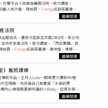
，在雙手合十致謝後離開法院。檢方調查，
避開荷姆茲海峽運輸的石油供應。」位於倫敦的
，向藝人修杰楷、陳柏霖、
Energy
成員張書偉、
m）示警：「只要蘇伊士運河區域任何地方遭到攻擊，都
費用協助逃兵，全案因王大陸閃兵案東窗事發，
的評估。」能源市場情報公司「Kpler」首席
繼續閱讀
15萬元找槍手代測，偽裝成高血壓試圖逃兵，但
作受到干擾，價格幾乎會立即受到影響。更長的航
，檢方日前起訴並求處2年8月有期徒刑。新北地
過，標普全球能源（S&P Global
進法院
透過謝坤達認識陳志明，先面交5萬再匯款10
達米埃塔港遇襲事件本身，並不代表蘇伊士運河立即
高血壓逃兵，遭檢方起訴並求處2年8月，新北地
是因家庭因素入伍，損害在結果上未直接發生。
量。」報導補充，目前幾乎沒有油輪通過波斯灣
，並快步走進法院。檢方調查，「閃兵集團」首
動自首，而修杰楷在交保後第一時間便發文致
然氣供應，都必須經過這條水道。戰爭爆發後，沙烏
、陳柏霖、
Energy
成員張書偉、謝坤達、棒棒堂
宣告。庭審過程約半小時結束，修杰楷在法院
出口。然而，自上週以來，胡塞武裝持續發出威
全案因王大陸閃兵案東窗事發，修杰楷等人在
，遭查扣的8支手機都是他的舊手機，隨後雙
據，愈來愈多沙烏地石油及其他貨物改由紅海北
繼續閱讀
手代測，偽裝成高血壓試圖逃兵，但因未達免役標
經亞丁灣（Gulf of Aden）南下的航
訴並求處2年8月有期徒刑。新北地院29日召開準
凱里爾港（Sidi Kerir）的蘇邁德輸油
級星》舊照讚爆
否認罪未有回應，雙手合十、點頭致意後便快
數據是在胡塞武裝於7月20日威脅阻止沙烏地石油經
新作品。主持人Lulu一開場便大讚新MV魅
arineTraffic」30日公布的資料，停泊
弟外型陽剛，他笑稱自己其實是「水做的男
船舶，目前約有30艘，高於本週稍早約20艘的水
嘲內心像個需要被呵護的小Baby，逗得全場大
e Morris）表示：「我們已經明顯看到，在紅海
遺傳自爸爸，父親雖僅國小畢業、做粗工起家，
武裝的影響。Kpler的數據則顯示，目前雖然
繼續閱讀
未阻礙他的演藝夢，過去在中南部舉辦簽唱會
載的原油中僅有約43%往南運，相較6月的
影帶保存。Lulu聽完也感嘆：「這就是典型
的部分船舶已獲得胡塞武裝的許可通行。莫里斯