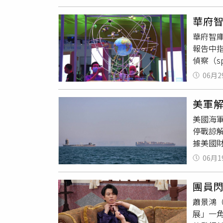
有現在
購」範
被問到
東SOG
華府
婚喜訊
分級培
華府智庫「
再次找
等措施
報告中指
應該是
遠東S
偵察（sp
了」。
好滋味。
強而有
姻不是
推動餐
06月2
「如果
也開始
過7,5
空經濟
朝演藝
健康飲
美軍
手。IT
做。」
全數轉
美國海軍
緩慢、
情不要
生活倡
停戰諒解
示：「大
據美國財
and T
前並未
能力可
06月1
澤斯基安
其中，美
內允許商
以及亞馬
團員
示，伊
指出，
蕭景鴻
國副總統
而，在「定
展」一
（Kpl
張而取