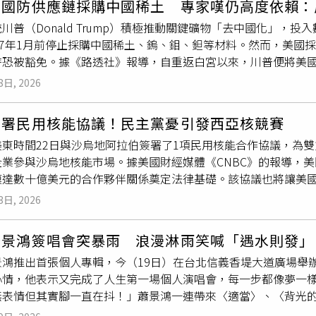
禁國防供應鏈採購中國稀土 專家嘆仍高度依賴：
爸，話不多卻默默給予無盡的力量。」節目中，Lulu特別翻出
另有愈來愈多油輪選擇關閉船舶定位訊號航行。
川普（Donald Trump）積極推動關鍵礦物「去中國化」，
阿弟的好身材「誰受得了」，意外掀起一波回憶殺。除了歌手身
027年1月前停止採購中國稀土、鎢、鉬、鉭等材料。然而，美國
er叫車員」，常常遠端幫在陽明山讀書的女兒叫車。阿弟雖然希
時恐被豁免。據《路透社》報導，自重返白宮以來，川普便將美
育兒哲學：「還是要對女兒好一點，不然哪一天遇到一個對她好
百億美元資金支持近150家礦產企業，希望削弱中國對美國武器
溫馨心聲。
8日, 2026
產業與其他製造商距離2027年1月1日的期限只剩5個多月的
北韓採購稀土、磁鐵、鎢、鉬與鉭等材料。華盛頓多年來一直試
簽署民用核能協議！民主黨憂引發西亞核競賽
，政府經常批准企業提出豁免申請。川普曾在5月10日於其社群平台「
美東時間22日與沙烏地阿拉伯簽署了1項民用核能合作協議，為
措施：「所有聯邦機構都必須購買美國製造產品，沒有任何藉口！
企業參與沙烏地核能市場。據美國財經媒體《CNBC》的報導，
包商取得豁免資格的難度。然而，根據《路透社》訪問16名產業
模達數十億美元的合作夥伴關係奠定法律基礎。該協議也將讓美
業距離滿足國內需求仍有極大差距。以最常見類型的稀土磁鐵為例，理特諮
技術出口。美國能源部長萊特（Chris Wright）與沙烏地阿拉伯
025年美國對該類磁鐵的需求約為4.8萬公噸，但國內來源僅能
3日, 2026
laziz bin Salman）也同步簽署1項有關核子安全保障措施
提升至5,000公噸。稀土元素是華盛頓認定的60種關鍵礦物
技術與科學家的基礎上，維持最高標準的核能安全與核不擴散原
品的磁鐵之前，必須先經過加工處理。美國企業自2015年以來
蕭景鴻簽唱會突暴雨 浪漫淋雨笑喊「遇水則發」
《1954年原子能法》（Atomic
Energy
Act of 1954）
德金屬資源公司」（Guardian Metal Resources）正計
景鴻推出首張個人專輯，今（19日）在台北信義香堤大道廣場舉
西屋電氣公司」（Westinghouse）執行長薩姆納（Dan Su
n Rock Resources）則正在南達科他州開發1座鉭礦，但
心情，他表示又完成了人生第一場個人演唱會，每一步都像夢一
薩姆納在提供給《CNBC》的聲明中指出，這項協議將強化能源
hris Berry）表示，美國產業幾乎不可能在明年1月前生產
無表情但其實腳一直在抖！」蕭景鴻一連帶來〈適當〉、〈背光
型核反應爐「AP1000」的開發商，該技術被視為擴大核能發電
的基礎設施，還需要更多年的時間。」美國擁有大多數關鍵礦物
其中談到親自創作的〈三塊錢〉時，他分享這首歌是寫給一路陪
（Cameco）及能源基礎建設投資巨頭「布魯克菲爾德公司」（Br
中國在20世紀末逐漸取得全球礦物精煉產業主導地位，目前控制