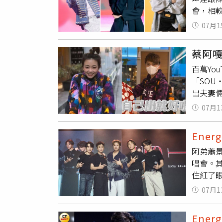
完工後
會，相
表。CHANEL摩
烏地阿拉
們下場
堂ZE
輸油管
07月1
出生，
可以天天穿戴的一款舒服又
睿頻能源
柏霖更
奇香氛「
題並不
蔡阿嘎
庭瑄求
望喘息、
施。」
百萬Yo
友跟聯
元、50
「SO
凌，也
尾花與
出夫妻
尋找不
張揚的
起熱議。
優質演
氣，瓶
07月1
青山店的
啟一場屬
常喜歡
（圖／品
Energ
「妳自己
Well
阿弟蕭
都想要
淡香精系
唱會。
出，不
氣，將抽
住紅了
愧是嘎
Rechar
『以我
達暖拋
「
Energ
07月1
颱風影響
還抱怨
Rech
念日。
合梨子、
Energ