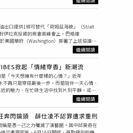
繼續閱讀
望替他把「三塊錢」變成「三千萬」，讓蕭景鴻
分析，這項協議將允許西屋電氣、貝泰公司
限制，全球製造業價值6.5兆美元的產業將面臨風
宛如老天也被這段故事感動，灑下「感動的淚
核能設備。辛茲補充：「如果沒有這類核能貿易協議，
商證明自己已「竭盡所能」避免使用中國材料，
：「雖然下著大雨，但更開心的是，還有這麼多
國家的核能技術與設備，例如法國、俄羅斯或中
ntagon）則未回覆置評要求。報導補充，美
口提供1條可替代「荷姆茲海峽」（Strait
原本站在歌迷中間小舞台的蕭景鴻撐傘深情演唱，
響。美國與沙烏地阿拉伯簽署協議之際，華府正
原因在於中國政府補貼本國生產商，並以低價產
美國對伊拉克投資的商會高峰會上，巴格達
1日迎來生日，男團FEniX現身送上由歌迷準
。來自康乃狄克州（Connecticut）的聯邦參
遵守世界貿易組織（WTO）的全球貿易規則，
於美國華府（Washington）簽署了上述協議。
Energy
是他們相當崇拜的男團始祖，因此特別
發區域核武競賽，並進一步降低伊朗限制自身核子計
」（Ucore Rare Metals）已開發出名
巴士拉石油公司」（Basra Oil Company）
、一定要像哥一樣站上越來越大的舞台！」蕭景
能源總署（International
Energy
取法，但速度更快、更環保，也更便宜。Ucore
繼續閱讀
an Petroleum Company）執行長卡布拉維
」FEnix擔任嘉賓幫阿弟蕭景鴻慶生。（圖／
。沙烏地阿拉伯也是石油輸出國組織（OPEC）最
告訴《路透社》，由於五角大廈的需求不斷變化，公
大的改善空間，可以提高石油產量、降低對敵對鄰國的
整條供應鏈能否在2027年前建立起來？我只能
 VIBES掀起「情緒穿香」新潮流
（Ali al-Zaidi）本週也在美國訪問，
的是「今天想擁有什麼樣的心情？」近年
署（U.S.
Energy
Information
勢，香水不再只是穿搭最後一步，而是陪伴一天心情、
rkuk）一路延伸至敘利亞地中海沿岸，設計輸送能力
靠近的魅力、在忙碌生活中找到片刻平靜，或依
，便一直處於停用狀態。身為石油輸出國組織
新作，都替香氛賦予了全新的意義。想讓人忍不住一
油輪運輸受阻而遭受嚴重衝擊。由於缺乏其他輸油
繼續閱讀
香水則是一聞就讓人留下深刻印象。全新
f）沿岸南部港口城市巴士拉（Basra）進行石油
水 50ml/5,200元 （圖／品牌提
原油日產量約為420萬桶，但到了6月，日產量已
腿狂奔閃鏡頭 薛仕凌不認罪遭求重刑
SH香水以更加濃郁且富有層次的香氣，描繪出充
正希望擴大輸油管線運能，以降低對荷姆茲海峽
被戲稱是憑一己之力殲滅了演藝圈。其中邱昊奇在
材，營造出若即若離、令人忍不住想靠近的神祕
伊拉港（Port of Fujairah）的輸油管線，
造文書罪起訴，6月16日開庭，爭取緩刑的機
讓人深深著迷，成為今年最具話題性的魅力香代