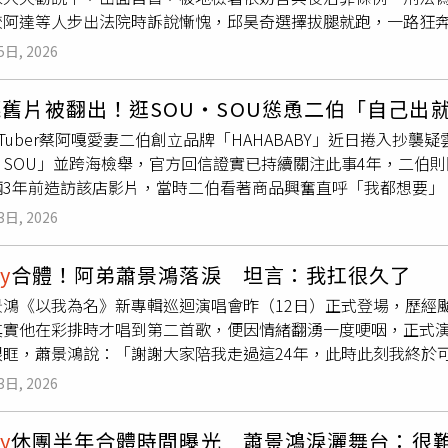
將使該國繞過荷姆茲海峽的原油出口能力增加1倍。與此同時，《
較阿達等人步出法院時訴說慚愧，邱昊奇選擇拔腿就跑，一路狂
登COCO極致CRUSH香水 50ml/5,200元 （圖／品牌提供）當生活太快，更需要一瓶讓心慢下來！資生
伯正考慮將通往紅海（Red Sea）的輸油管線擴建，使每日輸
都頗慘，
Energy
成員書偉遭檢方起訴求刑2年8個月，好不容易復
N把東方禪意化成香氣資生堂ZEN入禪之境淡香精有點像那種，讓
線可作為因應荷姆茲海峽地緣政治風險的避險措施，但無法從根
5日, 2026
沒收入下，要扶養妻兒、長輩，讓他積極爭取緩刑。書偉開完庭
療癒安心的香氣！ 在 Instagram 查看這則貼文 從 Instagram 分享的貼文 誕生自1964年的傳
顧問公司（Rapidan
Energy
）創辦人麥克納利（Bob McNal
是流年不利啊，被抓到閃兵之外，公司還疑似遭友人掏空，陷財務
ZEN」，今年重新攜手法國調香師Florian Gallo打造全
在於這條航道，而是在於伊朗可以利用武器攻擊裝載設施、抽油
舊片被翻出！逛SOU・SOU慫恿二伯「自己出
婚成功，計畫好同年底到紐西蘭辦婚禮，而他在去年10月爆發閃
療癒自己的心境，轉化成細膩而溫柔的花香木質調。​圖說：資生堂國
uTuber蔡阿嘎愛妻二伯創立品牌「HAHABABY」近日捲入抄
繫廠商順延婚期，十分尷尬。曾兩度奪下金鐘視帝，近年憑藉《
ml／3,800元、100ml／5,200元。（圖／tingting攝）
U・SOU」並跨海檢舉，官方回信證實已持續關注此事4年，二伯
捲入了這場逃兵風暴。他雖然主動投案，檢察官批評他犯後態度
礦物香調描繪如湖畔般平靜的氛圍，最後則由香草與雪松木緩緩
倆3年前造訪該店影片，當時二伯看著商品興奮直呼「我都想要」
知情專業人士配書，甚至還意圖利用公關操作，發表不實聲明，建
香氣，它更像是一場屬於自己的嗅覺冥想，適合在每天出門前噴
SOU・SOU是二伯的愛店。（圖／翻攝自蔡阿嘎YouTube）蔡阿
員形象大打折扣，讓薛仕凌目前形同失業，復出之路遙遙無期。
身同樣令人著迷。極簡不對稱設計搭配溫潤實木瓶蓋，將自然與
3日, 2026
影片，直呼是二伯的愛店，蔡阿嘎隨即慫恿：「什麼時候要聯名啊？
於自己的療癒儀式。​資生堂國際櫃ZEN入禪之境淡香精30ml／2,700
該品牌的花布設計，只可惜衣服多為日式傳統服裝的版型，尺寸
牌提供）今天想快樂、放鬆還是充滿能量？adidas把每天心情變成6款香
y
合體！阿弟蕭景鴻落淚 坦言：我扛很久了
出就好啦」。（圖／翻攝自蔡阿嘎YouTube）蔡阿嘎拿起一
ness」成為Z世代最熱門的生活關鍵字，也讓香氛從造型配件，變成管
景鴻《以我為名》新專輯巡迴演唱會昨（12日）正式登場，歷經
」，蔡阿嘎則回「妳自己出就好啦」，二伯先是愣了一下，隨後
列，就是以這股「Mood Dressing」概念打造。不同於依照季
其實他在彩排時才唱到第二首歌，便因情緒翻湧一度哽咽，正式
少網友湧入留言狠酸「說溜嘴了」、「凡走過必留下痕跡」、「
象情緒轉化為六款不同個性的中性香氛。​adidas VIBES率性氛圍淡香
眼眶，蕭景鴻說：「謝謝大家陪我走過這24年，此時此刻我終於
哥說到做到，自己出就好」。更多三立新聞網報導．
Energy
睽違
ge、Chill Zone、Get Comfy、
Energy
Drive、Spark Up
為名』舉辦的第一場演唱會，終於是可以用著面光的狀態唱歌給大家
這承諾． 直擊／五月天連唱兩場「阿信頻搶拍」！真實狀態曝光
y
Drive能量驅動」，以粉紅胡椒、小荳蔻與香根草打造充滿行動
3日, 2026
，11日的首場演唱會將延期至8月12日，讓7月12日意外成為
「買個東西叫叫叫」小S當場傻眼
arge能量補給」則運用綠薄荷、青橘與雪松，營造森林般的清新氣息。​
蕭景鴻感動表示：「老天爺就是硬要我在7月12日開第一場！這
薰衣草、乳香與香草，帶來舒服放鬆的木質香；而「Get Com
y
休團半年合體時間曝光 蕭景鴻淚灑舞台：很