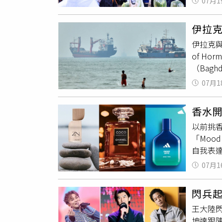
07月1
三塊錢
的顧問公
（Intern
哭笑不
（Bec
險。白
伊拉
水」。
美國核
並提出逐
伊拉克與
人陪著我
國。」
國稀土
of H
唱到一半
在對伊朗
品大量
（Bag
備的生日
議員墨菲
並致力於
美國能源
想來送
畫的意願
為Rap
07月1
執行長納斯
鴻則感動
Agen
原本計畫
（You
相信音
大的產
司已重新
香水開
依賴，並
說，這
以前挑
他14日
「Moo
Admi
自我表
為每日7
照每天不
（OP
07月1
直靠近
管線可將
CHANE
出口。根
閃兵
供）延續
下滑超
王大陸
滿吸引
的依賴。
坤達跟
魅力。