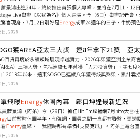
隨後牛奶、坤達、書偉、Toro驚喜合體登台，五人一上台便擁
午後陽光灑進房間般的溫暖感受。喜歡明亮活潑香氣的人，可以選擇
蕭景鴻出道24年，終於推出首張個人專輯，並將在7月11、12日於台北
是熬過分分合分啊！」並感性表示：「雖然我是蕭景鴻，但我依
s快樂宣言」，散發自然愉悅氛圍；如果想提升自信，「Spark 
ckstage Live舉辦《以我為名》個人巡演。今（6日）舉辦記
期待，我們才有辦法繼續往前走。」蕭景鴻終於舉辦首度個人演
朝氣的果香花香調，讓香水成為每天轉換心情的小儀式。金載元代言 a
驚喜現身，7月12日剛好是
Energy
成軍24週年的日子，牛奶預
蕭景鴻首次沒有其他四位團員陪伴，獨自完成整場個人演唱會，
計，VIBES系列也融入永續理念，瓶蓋使用超過96%消費後再
蕭景鴻舉辦演唱會記者會，嘉賓牛奶預告
Energy
會全員到齊。（
ing，真的比想像中還累！」其他四位團員也紛紛送上祝福，Tor
方與碳循環酒精原料，讓香氛不只療癒自己，也更友善環境。
6日, 2026
表示其實還沒有很確定，不過團員們的確都說會到場，雖然並非以
讓阿弟笑回：「我其實扛了很久了！」坤達則說：「今天是阿弟的
隨時歡迎兄弟們上台同樂。雖然歷經風風雨雨，
Energy
的感情還
在我們身邊，希望我們也會一直出現在你們身邊。」書偉更送給
OGO獲AREA亞太三大獎 連8年拿下21獎 亞
寶寶，而他錄音時，坤達跟牛奶也有來探班。今日的記者會蕭景
弟另外四個字，就是『以你為榮』。」牛奶也暖心表示：「蕭景
GO百貨再度於永續領域展現卓越實力，2026年榮獲亞洲企業商會（En
灑舞台，透露自己平時很常壓抑心情，「我等了24年，終於可以
弟繼續把最好的歌送給大家！」這場演唱會，蕭景鴻將十首歌都
（AREA）三項大獎，包括連續七年榮獲「人力投資獎」、第七
把情緒釋放出來。」不過情緒潰堤會不會影響唱歌？他說：「多
過低潮的老婆，動情表示：「那年我們各奔東西後，那段時間真
自2019年以來，遠東SOGO已連續八年獲得該獎殊榮，累計囊
要邊唱歌，可以很理智地去控制。」新專輯中〈最後的記持〉是
給她的。」而在獻唱由自己創作、獻給父親的台語歌曲〈最後的
OGO董事長黃晴雯表示：「永續的真正價值不僅在於企業自身的
害怕的作品，因為對他來說意義太重大了，並說小時候覺得爸爸
「我佇這啦，爸，希望你聽到。」一句話讓他當場眼眶泛紅，也
0日, 2026
零售通路的影響力，讓永續成為消費者、供應商及社會大眾的日
大的原因就是受到爸爸影響，孝順的他也說這次同樣會在演唱會
坦言，過去那段日子曾無數次懷疑自己：「離開團體後，我是不
忠孝館Fresh Mart創百貨第一、導入生鮮容器rPET托盤，
，但巴威颱風來勢洶洶，他苦笑說自從
Energy
復出後，每次演唱
慢慢從大家的記憶中褪色？」然而肩負家庭責任的他投入戲劇演
鴻單飛曝
Energy
休團內幕 鬆口坤達最新近況
照片提供／遠東SOGO）遠東SOGO以「節能減排、永續消費、
龜，或到關渡廟拜拜祈求好天氣。對於這次的颱風，蕭景鴻坦言
，只要有任何能唱歌的機會，他都全力以赴；一路走來的每段經
成員蕭景鴻（阿弟）今（29日）擔任Hit Fm聯播網7月hito大台柱
度榮獲「綠色領導獎」殊榮。作為國際倡議「智慧能源聯盟」（S
次颱風來每一個人都很辛苦，希望大家都能平安。」蕭景鴻坦言
景鴻帶來相當精彩的演出。（圖／相信音樂提供）
rgy
目前暫時休團半年，他強調，團員之間一直都有聯繫，更透
東SOGO承諾在2028年前提升能源生產力50.52%。十年計
想看
Energy
重聚，「我隨時都有準備4支麥克風」。阿弟上電台宣傳個
節能；天母店導入AIoT智慧能控系統，節能效率提升15.24%。
攝）阿弟表示，雖然
Energy
目前沒有團體活動，一切都等公司安
籤」的零售業者，依據現行綠色採購辦法，凡企業、機關行號於遠東
9日, 2026