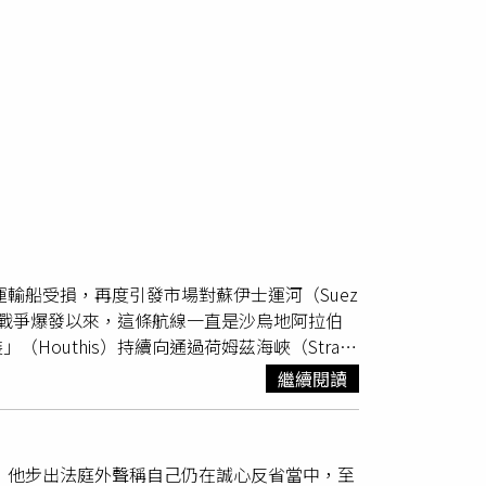
運輸船受損，再度引發市場對蘇伊士運河（Suez
自美以伊戰爭爆發以來，這條航線一直是沙烏地阿拉伯
uthis）持續向通過荷姆茲海峽（Strait
埃及的蘇伊士運河及蘇邁德輸油管仍持續提供安全的北
繼續閱讀
承認對29日發生在埃及達米埃塔港
e Delta）的1條支流旁，鄰近地中海。雖然沒
風險，已進一步加劇市場憂慮。澳洲顧問公司
束，他步出法庭外聲稱自己仍在誠心反省當中，至
示：「即使透過較長的地中海航線穿越紅海，這條航道如