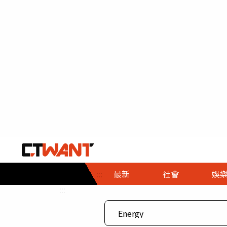
社會首頁
娛樂首頁
財經首頁
政
:::
最新
社會
娛
時事
即時
熱線
:::
直擊
大條
人物
調查
專題
３Ｃ