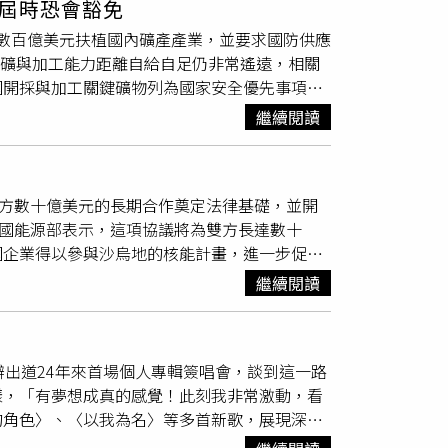
屆時恐會豁免
阿弟16年前參加《金曲超級星》的珍貴畫面，驚
投入數百億美元扶植國內礦產產業，並要求國防供應
分，
Energy
團員牛奶也爆料阿弟是女兒專屬的
採礦與加工能力距離自給自足仍非常遙遠，相關
望培養孩子獨立、不要過度依賴，但他也幽默分享
國開採與加工關鍵礦物列為國家安全優先事項，
的男生，她就跟人家跑了！」道出天下父親疼愛
及其他戰略產品供應鏈的控制力。根據聯邦法
繼續閱讀
時間。屆時，相關企業將被禁止向中國、俄羅斯、
圖限制這類進口，但由於美國國內供應能力無法
真實社群」（Truth Social）發文抨擊這
雙方數十億美元的長期合作奠定法律基礎，並開
」如今他在20日又簽署行政命令，進一步提高
美國能源部表示，這項協議將為雙方長達數十
高層、投資人、分析師與政策制定者後發現，美
國企業得以參與沙烏地的核能計畫，進一步促進
詢公司（Arthur D. Little）的數據
能源大臣阿卜杜勒阿齊茲親王（Prince
供應300公噸。而到今年年底前，美國企業預計只
繼續閱讀
的雙邊協議。萊特表示，這項協議將「在仰賴美國全球頂
之一，在被製造成用於先進武器系統、汽車、電腦
則。」美國能源部表示，該協議將提交國會審
便未曾生產鎢，而鉭的生產則自1959年後就已中
，美國與外國合作發展民用核能必須經過國會審查程序。
畫在2028年前開啟美國1座鎢礦，而「獅巖資源公司」
辦出道24年來首場個人專輯簽唱會，談到這一路
mner）將這項協議形容為「具有里程碑意義的一
目前尚未公布開採時間表。對此，礦產產業分析師與顧問
樣，「有夢想成真的感覺！此刻我非常激動，看
安全，同時擴大美國產業的商機。據悉，西屋電
足夠礦物，以終止目前的豁免措施，「要建立足以競
的角色〉、〈以我為名〉等多首新歌，展現深厚
的重要關鍵。西屋目前則由加拿大鈾礦公司「卡梅
的礦藏儲量，但缺乏開採與加工其中許多礦物的
伴自己的老婆，感謝她在人生最低潮、身上只剩
ookfield）共同持有。提供核燃料市場資訊
全球該產業超過80%的市場。國際能源署