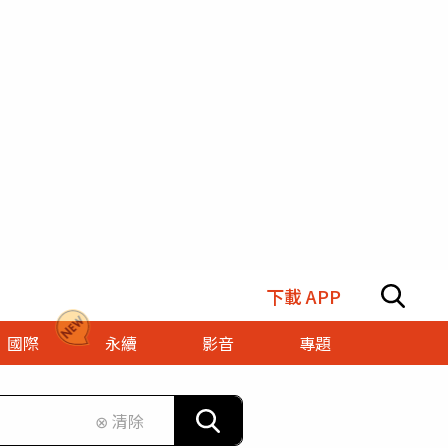
下載 APP
國際
永續
影音
專題
⊗ 清除