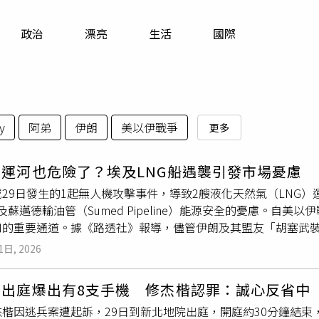
寵物
政治
漂亮
生活
國際
運勢
運動
梅酒
y
阿弟
伊朗
美以伊戰爭
更多
運河也危險了？埃及LNG船遇襲引發市場憂慮
29日發生的1起無人機攻擊事件，導致2艘液化天然氣（LNG）
l）及蘇邁德輸油管（Sumed Pipeline）能源安全的憂慮。
的重要通道。據《路透社》報導，儘管伊朗及其盟友「胡塞武裝」（Ho
ormuz）與曼德海峽（Bab el-Mandeb）的油輪發動攻擊，
1日, 2026
路線，協助沙烏地從紅海將能源貨物運往海外。目前尚無任何一方
ietta）2艘油輪遇襲事件負責。達米埃塔港位於尼羅河三角洲（Nil
案出庭爆出有8支手機 修杰楷認罪：誠心反省中
勢力公開威脅蘇伊士運河，但這個全球重要航運通道可能面臨的
杰楷因逃兵案遭起訴，29日到新北地院出庭，開庭約30分鐘結
 Marquee」能源研究主管卡沃尼克（Saul Kavonic）表