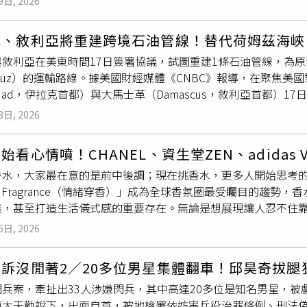
9日, 2026
時，依然不離不棄。聽聞這段故事，公司也特別準備刮刮樂，希
司「Ux Consulting」總裁辛茲（Jonathan Hinze）則
ational
Energy
Agency）本月警告，如果北京對稀土出口實施
得。然而就在獻唱完〈三塊錢〉後，現場突然下起滂沱大雷雨，
htel）、BWXT、Centrus及其他企業，向沙烏地出售敏感
宮在被要求回應時，引用川普的行政命令內容指出，只有當承包
克、敘利亞將重建跨境石油管線！替代荷姆茲海峽
面對突如其來的大雨，蕭景鴻笑說：「遇水則發！」更感性表示
能企業將持續被排除在這個市場之外。沙烏地很可能會改採其他
步脫離相關供應鏈的時間表時，才可能獲得豁免。美國國防部（Pe
敘利亞在美東時間17日簽署協議，試圖重建1條石油管線，為原油出
，一起度過這個風風雨雨！」隨後演唱〈Love Song〉時，
然而，民主黨國會議員擔憂這項協議可能對西亞局勢造成負面影
產業投資一直受到許多礦物價格長期低迷的阻礙。華盛頓認為，
ormuz）的運輸路線。據美國財經媒體《CNBC》報導，在聚焦
，他決定放下雨傘，選擇與現場歌迷一同淋雨。蕭景鴻即將於7月2
展開轟炸行動，試圖迫使德黑蘭（Tehran）放棄其發展核武的企圖
供應市場，導致美國相關項目難以獲利。但中國政府多次表示，其
hdad，伊拉克首都）與大馬士革（Damascus，敘利亞首都）17日
蛋糕，並帶領全場合唱生日快樂歌，讓他感動不已。FEniX表示
（Chris Murphy）在社群媒體發文警告：「這項協議將引
維持市場穩定。由美國國防部支持的礦物精煉新創「Ucore稀有金屬公司
部長萊特（Chris Wright）主持簽署儀式，簽約雙方分別為伊拉克「
上祝福：「希望我們可以向弟哥看齊，我們一定會越來越厲害的
。」報導補充，目前沙烏地幾乎所有國內能源都來自化石燃料。根據國際
idSX的加工技術。該公司認為，這項技術類似於業界標準的溶劑萃
8日, 2026
爾（Bassem Abdul Karim Nasr），以及敘利亞石油公司（Syri
直呼快哭了，「我們這一輩後繼有人，大家一定要多多支持他們！
cy）的資料，該國近60%的電力來自天然氣，約40%則來自石油
在2025年開始精煉作業，但公司執行長萊恩（Pat Ryan）
ssef Qablawi）。萊特在簽署儀式前表示：「伊拉克仍有極
樂提供）
油國。
調整計畫，目前部分生產最快也要延後至2027年才能開始，「
始看心情噴！CHANEL、資生堂ZEN、adidas
為伊拉克人民帶來自由、繁榮與充沛的能源。」據悉，伊拉克總理札伊迪
是1場艱苦的戰役。」
香水，大家最在意的是前中後調；現在挑香水，更多人開始思考
在白宮會晤了美國總統川普（Donald Trump）。根據美國能源資訊
d Fragrance（情緒穿香）」成為全球香氛圈最受矚目的趨
nistration）資料，這條輸油管線由伊拉克北部的基爾庫克（Ki
達，甚至打造生活儀式感的重要存在。無論是想展現讓人忍不住
0萬桶原油。該管線自2003年美國入侵伊拉克期間遭到破壞後
同情緒切換香氣，今年CHANEL、資生堂與adidas推出的
EC）第2大產油國的伊拉克，在美以伊戰爭期間，因荷姆茲海峽
6日, 2026
？CHANEL把「心動感」變成香氣有些香水是一聞就舒服，有些
原油輸往全球市場，巴格達高度依賴位於波斯灣（Persian Gul
L摩登COCO極致CRUSH香水便屬於後者。CHANEL摩登COCO極致CRUSH香
據OPEC數據，在美國與以色列偷襲伊朗之前，伊拉克今年2月
起訴沒閒著2／20多位男星集體翻車！邱昊奇拔
摩登COCO系列自由、自信且優雅的品牌精神，全新極致CRU
過50%，降至約190萬桶。值得注意的是，多個波斯灣國家目前
閃兵案，牽扯出33人涉嫌閃兵，其中高達20多位是知名男星，
力的女性形象。它不像一般甜美花果香，而是透過高級細膩的香
阿拉伯聯合大公國目前正興建第2條通往阿曼灣（Gulf of Oman）富查
陳大天勸說下，出面自首，被地檢署依妨害兵役治罪條例、刑法偽
香奈兒形容這款作品就像一股撼動人心的力量，先挑逗感官，再