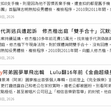
查扣8支手機，則是因為他不習慣丟棄手機，遭查扣的都是舊手機
能面臨風險，進而威脅目前每天多達500萬桶，可藉由這條路線
團」首腦陳志明熟知役男體檢、複檢程序，2010到2011年間
公司「Dryad Global」執行長蘭斯倫（Corey Ransle
、棒棒堂成員小杰（本名廖允杰）等5藝人，收取10萬到30萬元
推升戰爭風險保險費率，同時也會徹底改變外界對整個區域安全風險
9日, 2026
人在2025年遭拘提到案檢方調查，修杰楷涉嫌在十多年前，花
師萊特（Matthew Wright）亦警告：「一旦蘇伊士運河運
役標準而於2016年服替代役，後因妻子賈靜雯懷孕而提前退役
的運費所帶來的通膨壓力，將幾乎立刻轉嫁到終端消費者身上。」不
手代測逃兵遭起訴 修杰楷出庭「雙手合十」沉默
日召開準備庭，傳喚修杰楷出庭說明，修杰楷在庭上坦承犯行，表示
）大西洋液化天然氣主管布雷克威（Aly Blakeway）認為，
案持續延燒，修杰楷10多年前花費15萬元，找來槍手代測偽裝
其律師則辯稱，修杰楷僅從常備役體位變更為替代役體位，且他
脅，「現階段市場尚未將蘇伊士運河可能中斷營運，納入價格考
日開庭，修杰楷下午現身法院，對於媒體詢問雙手合十、沒有回應
律師稱，他因服完替代役並取得退伍證明，自認未犯罪才沒有主
sian Gulf）的荷姆茲海峽。過去全球約20％的石油及液化天
熟知役男體檢、複檢程序，2010到2011年間，向藝人修杰楷
役期間還投入多場公益宣導，希望法官能給予6月以下徒刑並緩刑
伯也已將大部分石油出口改道至紅海，並透過延布港（Yanbu）
杰（本名廖允杰）等5藝人，收取10萬到30萬元費用協助逃兵，
己這段時間「在誠心反省中，尊重司法」，接下來還是要繼續反省
開攻擊，使許多油輪如今已停止使用這條航線。根據Kpler的數
9日, 2026
年遭拘提到案檢方調查，修杰楷涉嫌在十多年前，花15萬元找槍
致謝便快步離開法院。
蘇伊士運河或透過蘇邁德輸油管運輸。對亞洲買家而言，這代表原本可
016年服替代役，後因妻子賈靜雯懷孕而提前退役，檢方日前起
必須改為繞行非洲，航程更加漫長。橫跨埃及、連接紅海與地中海西迪
y
阿弟圓夢單飛出輯 Lulu翻16年前《金曲超
傳喚修杰楷出庭說明，他在下午2時許現身法院，對於媒體詢問是
月原油裝載量已由4月的1,952萬桶增加至2,879萬桶。4月的
蕭景鴻（阿弟）圓夢推出首張個人專輯，日前登上《完全娛樂》宣傳
法院。
峽出口之前所統計的。根據全球知名的即時船舶追蹤與海事分析平台「M
，更打趣透露自己和老公在家欣賞時，連老公都被圈粉。別看阿
運河北端、地中海入口賽德港（Port Said）錨地附近等待的
哭點極低，甚至被唱片公司冠上「相信音樂劉雪華」的封號，他自
，能源和航運數據情報公司「Vortexa」分析師莫里斯（Georg
及音樂啟蒙，阿弟難掩對已故父親的思念。他表示自己愛唱歌是
載後北上的原油與凝析油油輪數量增加。」他認為，這正是受到胡塞
8日, 2026
讓孩子們接觸音樂。儘管父親一直希望他能接手家族工廠，卻從
油經由曼德海峽南下，但運量已降至本月初約一半。現在延布港裝
親總會親自到場支持，甚至將他參與的節目畫面錄製成山一樣高的錄
大幅下降。雖然許多油輪完全避開曼德海峽，但包括中國船隻在內