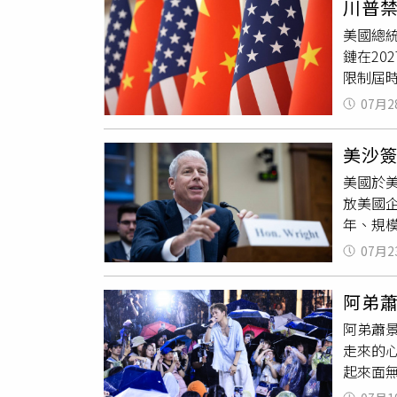
川普
的台灣爸
指出，
美國總統
呼當年
鏈在2
「Ub
限制屆
自己的
投入數
女兒的
07月2
規，國防
伊朗或
美沙
滿足需求
美國於
類豁免
放美國
國防承
年、規
國礦產企
美國核能
顯示，2
07月2
Abdu
能將產能
尖核能
及其他產
阿弟
查。依據
斷。「嘉
阿弟蕭
對此，「
（Lio
走來的
步」。
貝瑞（C
起來面
氣是大
爭所需
唱功，
科公司」
能力。