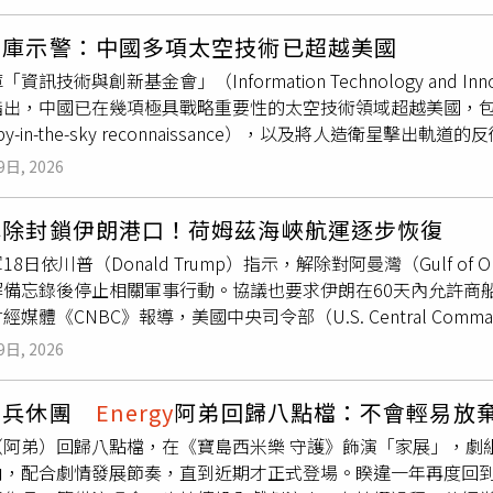
的我，它是我人生很重要的里程碑」。至於團員之間是否仍保持
疇，積極開拓B2B商機，協助政府擴大產業綠色商品市場。以「
坤達近況，他則低調表示：「他現在需要好好地整理自己心情跟
O致力於打造幸福職場典範。2025年連續4年全員加薪，員工平
智庫示警：中國多項太空技術已超越美國
，阿弟獻上祝福表示：「真的非常恭喜他。」不過他坦言兩人只
訓及逆向導師制度，全面提升員工專業能力與永續意識。同時，
資訊技術與創新基金會」（Information Technology and Inno
到自己的真愛，很替他開心」。」身為3個孩子的爸爸，被問到是
，以友善家庭職場作為創造有感體驗，展現對員工的高度關懷與支
出，中國已在幾項極具戰略重要性的太空技術領域超越美國，包括GPS式導航
很多人的前輩，畢竟敢生3個小孩的不多，但他也認為孕育下一代
OGO召集忠孝館、復興館、天母店、中壢店、新竹店12家人氣餐
y-in-the-sky reconnaissance），以及將人造衛星擊
談及經營婚姻之道，阿弟認為最重要的是同理心與換位思考。「
（照片提供／遠東SOGO）在健康推廣方面，遠東SOGO長期以
力的國家支持下，中國迅速建立起強大的商業太空產業，並持續
只有自己，才會有同理心，換位思考真的很重要」。此外，阿弟
飲教育活動至今，逐步發展為結合惜食、低碳、在地與永續認證
9日, 2026
美國不能儘快採取果斷行動，中國將奪下全球太空經濟的領導地
接觸臨演工作。談到女兒是否想登上自己的演唱會擔任嘉賓，他
00萬人次；透過與環保餐廳、小農及供應鏈夥伴合作推動「美味再
在未來10年內有望突破1兆美元。根據報告，中國如今已經取代
圈發展，阿弟態度相當支持，「她喜歡唱歌跳舞，也有去當臨演
食從競賽走入日常餐桌。而遠東SOGO全台營運據點內高達95為
解除封鎖伊朗港口！荷姆茲海峽航運逐步恢復
IF太空政策分析師、同時也是報告作者的謝勒（Ellis Scher
更打趣表示，「我跟她說不要讓別人知道爸爸是誰。」至於是否
換為「綠食飯桌」，讓消費者吃得美味、吃得健康，更吃得永續！
18日依川普（Donald Trump）指示，解除對阿曼灣（Gulf 
主要由國有企業主導的產業，轉變為一個強大且具創新能力的商
做就好。」
議及人才永續發展，攜手消費者、供應商及社會各界，共同擴大
備忘錄後停止相關軍事行動。協議也要求伊朗在60天內允許商船免費通過
多數商業太空能力都具有軍民兩用特性，而軍方最依賴的是「定位、導航與授時
經媒體《CNBC》報導，美國中央司令部（U.S. Central C
iming，PNT）、遙測（Remote Sensing）、低地球軌道（Low 
阻礙船舶進出伊朗港口。所有美軍執行海上封鎖的相關行動均已
用於監控衝突地區、為偏遠地區的軍事人員提供通訊，以及追蹤軍
9日, 2026
（Masoud Pezeshkian）於18日簽署1份停戰諒解備忘錄
國在低軌道寬頻網路方面仍顯著保持領先。美國太空探索技術公司（Sp
業船舶通過荷姆茲海峽，且無須支付任何通行費。美國副總統范斯（
遜（Amazon）的古柏計劃（Project Kuiper），已建
閃兵休團
Energy
阿弟回歸八點檔：不會輕易放
朗已連續2個晚上未對荷姆茲海峽內的船舶開火，「截至目前為止
儘管北京雄心勃勃，但發射能力受限，以及缺乏經實戰驗證的可
（阿弟）回歸八點檔，在《寶島西米樂 守護》飾演「家展」，劇
表示，超過1,200萬桶石油於一夜之間通過荷姆茲海峽。總部
位、導航與授時」服務方面，中國憑藉北斗導航系統（BeiDou Naviga
角，配合劇情發展節奏，直到近期才正式登場。睽違一年再度回
er）則表示，3艘沙烏地阿拉伯油輪已穿越該海峽，合計運載約60
得領先。報告指出，無論是在衛星星座規模、國際服務覆蓋範圍