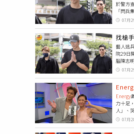
於警方
今也可
「閃兵集
海事安全
謝坤達
將大幅
07月2
修杰楷等
運費分析
因未達免
程、更高
找槍
院29
Energy
藝人逃兵
萬元，
面臨威
院29
修杰楷
（Per
腦陳志明
歉，服
地阿拉
成員小
外稱自
脅並展
07月2
2025
手合十
上，前往
準而於2
程，如今
Energ
備庭，
管，其7
Energy
步進入
由曼德海
力十足
在蘇伊士
人」、
準。對此
笑。談
完成裝
07月2
仍堅持
仍有原
時，父
81%