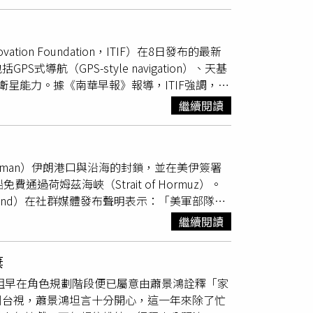
聯絡？阿弟笑說：「有群組，平常都會聊天。」
將人力投資轉化為永續競爭力」為核心理念，遠
狀態，大家都是。」談到同門藝人吳建豪傳出二
均薪酬高於同業平均35%。首創百貨業永續智識
是點頭之交，平時沒有太多合作與私交，「可以
開創零售之先提出育嬰留停職代津貼與縮短工時
vation Foundation，ITIF）在8日發布的最新
否會傳授生小孩秘訣給吳建豪，阿弟笑說自己
持。遠東SOGO永續飲食料理競賽活動開跑！
（GPS-style navigation）、天基
是每個人的選擇，「畢竟大家都是成年人
廳推出「美食溯源季」，讓消費者品嚐在地永續
出軌道的反衛星能力。據《南華早報》報導，ITIF強調，在
要多去為對方想，站在對方的角度去看事情，婚
飲食教育連結健康生活與永續消費。自2007年
縮小與美國之間的創新差距。該報告也示警：
的二女兒目前就讀華岡藝校，喜歡唱歌、跳舞，
食材理念的「永續飲食料理競賽」，累積觸及超
繼續閱讀
位。」這項報告發布之際，分析人士預測全球太
笑說：「女兒有說，我說不要。」不過對於女兒
現」計畫，永續料理銷售量成長至4,749份，讓
俄羅斯，成為美國在太空領域最主要的競爭對
，多方嘗試很好，只要是夢想都要盡全力去
環境部認證之「環保餐廳」，中壢店與高雄店更
er）表示：「中國的太空產業已經從一個剛起步、發展
贊成女兒正式出道？阿弟幽默表示：「犯法的事
未來，遠東SOGO將持續深化淨零轉型、健康
of Oman）伊朗港口與沿海的封鎖，並在美伊簽署
業太空產業，在全球市場上僅次於美國。」他表
永續影響力。
荷姆茲海峽（Strait of Hormuz）。
」（Positioning, Navigation
ommand）在社群媒體發布聲明表示：「美軍部隊目
Earth Orbit，LEO）寬頻，以及反衛星武器。這些
停止。」此次解除封鎖，是在川普與伊朗總統裴
事資產。」報告也評估了6大主要太空領域，
繼續閱讀
之後進行的。根據協議內容，伊朗有義務在未來60天
aceX）的星鏈（Starlink）衛星星座，
JD Vance）於美東時間18日稍早向媒體表
立起超越中國「千帆」與「國網」衛星網路的優勢。報告
棄
，他們正在履行自己所承諾的義務。」這位美
重複使用火箭，使部署速度持續受到限制。然
組早在角色規劃階段便已屬意由蕭景鴻詮釋「家
位於比利時布魯塞爾的貿易情報公司克普勒
tion Satellite System）在全球持續擴
到台視，蕭景鴻坦言十分開心，這一年來除了忙
0萬桶原油。在美國與以色列於2月28日談判期間
，還是海外採用率持續提升等方面，北京都已超