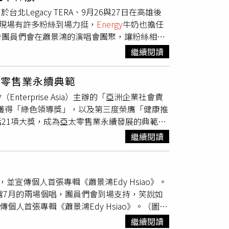
抱，並獻唱〈分合〉，引爆全場尖叫。阿弟笑說：
葡萄柚、鈴蘭與茉莉交織而成的「Happy
Legacy TERA、9月26與27日在高雄後
舊還是
Energy
的阿弟，我們一直都會在；你們也
Up無畏自信」則以番石榴、檸檬、小蒼蘭與木質調
者會，現場有許多粉絲到場力挺，
Energy
牛奶也擔任
唱會，忍不住紅了眼眶。（圖／相信音樂提供）
didas Vibes太帥氣（圖／品牌提供）除
告團員們會在蕭景鴻的演唱會團聚，讓粉絲相當
笑說：「一個人唱這麼多首歌，還要一直
生塑料，瓶身採25%再生玻璃打造，全系列更採
圖／侯世駿攝）談到
Energy
會在7月12日合體，
o感動表示：「阿弟一個人扛下專場的任務了，很感
繼續閱讀
嘉賓的形式邀請他們，但他仍會準備好4隻麥
專場不是我們的，但我們也藉機看看大家，24
是相當好，書偉的雙胞胎女兒出生時，蕭景鴻就
阿弟演唱會主題「以我為名」另一層意義：「我
太零售業永續典範
鴻上台一開口就忍不住哽咽，其實情感充沛的他
鴻非常值得有自己的個人專輯，這陣子辛苦了，
terprise Asia）主辦的「亞洲企業社會責
在舞台上唱自己的歌，用自己的名字完成夢想，
獻唱給所有歌迷，並把〈三塊錢〉獻給一路陪伴
度獲得「綠色領導獎」，以及第三度榮膺「健康推
虧過去在音樂劇跟戲劇上面的演出，常常要當場
的非常辛苦，謝謝一直陪在我身邊的那位，這首
括21項大獎，成為亞太零售業永續發展的典範。
蕭景鴻寫給過世爸爸的歌曲，他坦言這是自己既
記持〉，蕭景鴻抬頭望向天空，深情對已故父親
努力，更在於能否帶動更多人共同參與。我們希
像個指揮家，帶領孩子們一起玩音樂，他會成為
將多年來對父親的思念化作歌聲，感動全場。蕭
繼續閱讀
常行動，進一步創造更大的社會價值。」遠東
上留個位子給爸爸。蕭景鴻的台北場演出倒數不
是再也沒有機會當歌手、沒有機會唱歌了？是不
以常態性回收贈點活動，攜手消費者共同實現循環經
會都遇到颱風，以前工作人員會在旁邊掛辣椒、
出、跑通告、組樂團，甚至為了能再歌唱而接演
循環商模」三大策略為核心，全面推動淨零轉型，
多少會擔心，「能不造成影響最好，不光是演唱
歷，都成為今天站上個人演唱會舞台最珍貴的養
，並宣傳個人首張專輯《蕭景鴻Edy Hsiao》。
mart
Energy
Coalition，前身為EP100）倡議
多少會擔心颱風攪局。（圖／侯世駿攝）
露7月的兩場個唱，團員們會到場支持，笑說如
畫目前已達標八成，除持續優化能源管理外，更透過
人首張專輯《蕭景鴻Edy Hsiao》。（圖／
此外，遠東SOGO成為全台唯一所有據點均取得
排，「時間到了就會聚在一起，沒有
Energy
就沒
SOGO各店消費發票30%可認列為「綠色採
繼續閱讀