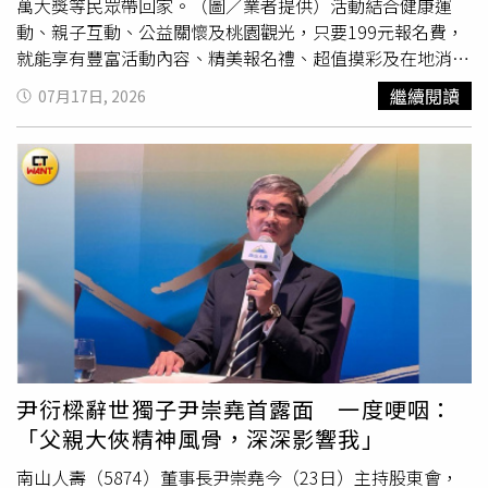
萬大獎等民眾帶回家。（圖／業者提供）活動結合健康運
動、親子互動、公益關懷及桃園觀光，只要199元報名費，
就能享有豐富活動內容、精美報名禮、超值摸彩及在地消費
優惠，邀請全台民眾走進石門水庫，一起用雙腳感受桃園之
繼續閱讀
07月17日, 2026
美。本次活動由璟都建設機構、財團法人桃園市璟都有愛社
會福利慈善基金會與桃園市政府共同推廣桃園觀光、讓桃園
市民走出戶外運動為主軸，參加民眾報名即可獲得專屬健行
背包及活動紀念折疊涼扇，活動當天更安排深受大小朋友喜
愛的YOYO家族帶來精彩演出，超人氣職籃啦啦隊「台啤電
豹啦啦隊」熱力應援，以及藍波老師帶領千人健康操，讓民
眾在健行前一起暖身、炒熱現場氣氛，打造最具活力的全民
嘉年華。活動報名以及活動流程資訊詳情請洽活動網站。
（圖／業者提供）除了精彩表演，今年活動更祭出總價值超
過50萬元、共200項摸彩好禮，包括
Gogoro
智慧電動機
車、iPhone、液晶電視、廚餘機等多項人氣大獎，讓每位參
與民眾都能在享受運動之餘，也有機會把豐富獎品帶回家，
尹衍樑辭世獨子尹崇堯首露面 一度哽咽：
提升活動參與樂趣與期待感。活動路線圖如上，健走路線全
「父親大俠精神風骨，深深影響我」
長3.5公里，非常適合親子一同走進石門水庫，享受健康與
美。（圖／業者提供）為鼓勵民眾深入體驗桃園在地特色，
南山人壽（5874）董事長尹崇堯今（23日）主持股東會，