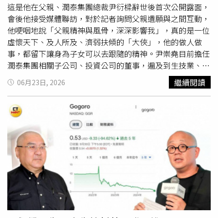
凡完成健行者，皆可獲得50元市集消費券，當天可在活動市
這是他在父親、潤泰集團總裁尹衍樑辭世後首次公開露面，
集及在地特色伴手禮店家使用，品嚐桃園在地美食、選購特
會後他接受媒體聯訪，對於記者詢問父親遺願與之間互動，
色商品，以實際行動支持在地店家與特色品牌，共同帶動地
他哽咽地說「父親精神與風骨，深深影響我」，真的是一位
方經濟發展。「璟都有愛健行嘉年華」不僅是一場健行活
虛懷天下、及人所及、濟弱扶傾的「大俠」，他的做人做
動，更希望透過健康運動、親子互動與公益參與，讓更多家
事，都留下讓身為子女可以去跟隨的精神。尹崇堯目前擔任
庭走出戶外，享受與家人相聚的美好時光，同時結合石門水
潤泰集團相關子公司、投資公司的董事，遍及到生技業、電
庫自然景觀及桃園觀光資源，帶動在地旅遊與商圈消費，展
動機車的
Gogoro
，他特別邀請大家今天下午二點
Gogoro
在
繼續閱讀
06月23日, 2026
現企業回饋社會、深耕桃園的品牌精神。誠摯邀請全台民眾
內湖新車發表會，是鎖定女性用車的親近性，歡迎大家給予
攜家帶眷，一起相約石門水庫，享受一場結合健康、歡樂、
支持。尹崇堯表示，自從父親在5月26日辭世之後，滿多朋
抽獎、美食與旅遊的年度健行嘉年華，共創充滿活力與幸福
友給予歡懷，也順利在6月12日追思禮拜完成，是一個不公
的美好回憶。活動報名網址：
開儀式，過程溫馨，家人們也製作一個包含著「種子卡」片
https://www.accupass.com/event/26062906152271569594
代表感謝之意，「願心存善意，廣結善緣，讓每一顆種子，
都有開花的機會」；乘風而來，向海兒去，願這顆種子成為
愛的循環，生生不息。尹崇堯也就外界對於他身為潤泰集團
接班人角色，進一步說明。他說，在這過程中大家關心南山
人壽、潤泰集團下一步，以我個人角色來說，還是專注在南
山人壽經營為主，潤泰集團落實專業經理公司治理，父親生
前也安排他的好夥伴、過去在大潤發擔任執行長、董事長的
黃明端回任集團執行長，襄助集團旗下的董事長總經理在公