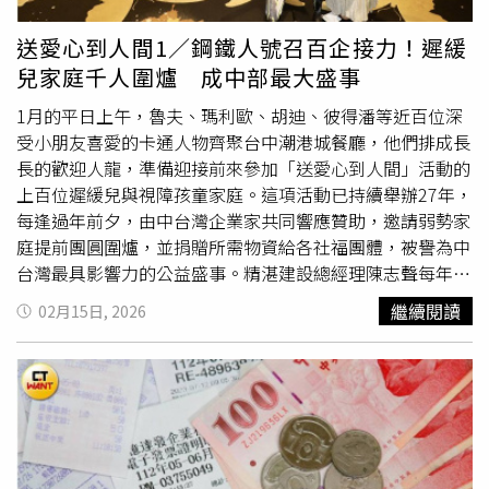
樑在元月底向美國紐約南區聯邦地方法院提出「跨境取證聲
過，當年豪氣擔保的結果，卻換來心中最深的一根刺。尹衍
請狀」。（圖／翻設維基百科）2026年：在美兵分四路，
樑不斷注資扶持
Gogoro
，如今慘遭陸學森背叛、丟下1.5億
送愛心到人間1／鋼鐵人號召百企接力！遲緩
查陸學森股票流向面對陸學森持續神隱、失聯，尹衍樑在
爛帳。（圖／翻攝台視YouTube）洗產地爭議被趕下台 陸
兒家庭千人圍爐 成中部最大盛事
2026年元月2日正式向台北地方法院提告追債，並聲請假扣
學森神隱丟1.5億爛帳尹陸2人的革命情感，在2024年9月一
押。同時間，尹衍樑委託律師團向美國紐約法院發動跨海取
夕變調。隨著
Gogoro
爆出中國製零件「洗產地」騙補助的
1月的平日上午，魯夫、瑪利歐、胡迪、彼得潘等近百位深
證，並鎖定4家金融機構：Continental Stock Transfer &
爭議不斷延燒，大股東尹衍樑快刀斬亂麻，閃電宣布陸學森
受小朋友喜愛的卡通人物齊聚台中潮港城餐廳，他們排成長
Trust Company摩根士丹利（Morgan Stanley & Co. LLC）
主動請辭下台，引發業界震撼。自此，尹衍樑家族避而不談
長的歡迎人龍，準備迎接前來參加「送愛心到人間」活動的
E*Trade Securities LLCComputershare Inc.尹衍樑強調，
陸學森，連
Gogoro
執行長姜家煒過去談到前長官，也低調
上百位遲緩兒與視障孩童家庭。這項活動已持續舉辦27年，
已窮盡公開管道找不到陸學森，此刻必須以美國法律，查閱
到只用一句話帶過：「感謝創辦人對台灣電動機車產業貢
每逢過年前夕，由中台灣企業家共同響應贊助，邀請弱勢家
陸學森和Innovative名下所有資金流向、帳戶與股票轉讓紀
獻。」這些跡象讓外界一度以為尹陸2人是好聚好散。孰料
庭提前團圓圍爐，並捐贈所需物資給各社福團體，被譽為中
錄，查出這筆認股貸款及其變現收益的去向。延伸閱讀獨
一年後，兆豐銀行派人找上尹衍樑，他才驚覺當年擔保陸學
台灣最具影響力的公益盛事。精湛建設總經理陳志聲每年都
家》
Gogoro
創辦人陸學森欠款失聯 尹衍樑跨海取證追償
森買股的債務已到期，最扯的是，陸學森竟有高達462萬美
會帶領員工和志工以不同裝扮現身，今年他的造型是復仇者
繼續閱讀
02月15日, 2026
1.5億
Gogoro
電動機車銷售幾近砍半 研調機構：學三陽設
元（約新台幣1.5億元）的本息沒繳。尹身為保人，為了保
聯盟「黑鋼鐵人」，要以鋼鐵般的意志把這個活動持續辦下
計新車
住個人聲譽，不得不含淚付清。陸學森（右）成立
去。（圖／方萬民攝）「我最喜歡鋼鐵人！」一個害羞、走
Gogoro
，一度成為市場關注的台灣獨角獸，如今股價跌剩
路不太穩的小男孩，正和眼前、半蹲姿態的「黑鋼鐵人」擊
4.04美元。（圖／翻攝
Gogoro
官網）不甘背鍋受辱 尹衍
掌。而這位鋼鐵人不是別人，正是活動發起人、精湛建設總
樑跨海清查陸學森資產既然陸學森不懂飲水思源，如今又神
經理陳志聲。每一年，陳志聲都有不同的裝扮與弱勢孩童同
隱失聯，尹衍樑不甘背鍋受辱，元月底正式委託律師團向紐
樂，今年，他穿上復仇者聯盟「黑鋼鐵人」的戰袍，在他的
約南區聯邦地方法院發動突襲，聲請向摩根士丹利等金融機
開場致詞中深切期盼，「希望所有支持這活動的企業界好友