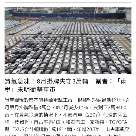
樂趣。除了徽章成就任務之外，
Gogoro
的實體車主活動同
系，以台灣市場為核心，並對外輸出電池交換系統，前進電
能源台灣董事長陳威廷9月11日出席「2025亞太永續博覽會
樣精彩非凡。今年 9 月
Gogoro
首度將指標性的「百 GO 夜
動運具潛力巨大的東南亞市場。
Gogoro
執行長姜家煒表
開幕式暨頒獎典禮」時表示：「我們與
Gogoro
的合作，是
行」活動移師高雄，聚集了超過上千位電車車主，在地美食
示，
Gogoro
將持續專注於提供優質的客戶體驗與穩定可預
全球首個整合虛擬電廠與電池交換能源網絡的商業部署，象
市集、千人港灣辦桌、金曲級歌手表演，以及千台電車夜騎
期的財務表現，新一輪增資將挹注全新世代車輛與電池投入
徵分散式能源資源提供電力輔助服務的重要里程碑，也彰顯
高雄港，再創最壯觀的電車盛況，更成為城市行銷新典範。
市場，積極發展電池梯次應用與儲能解決方案，以及落實在
電動載具及其設施對於電網的龐大潛力。我們要把這份獲獎
此外，去年首次推出即引發熱烈討論的「
Gogoro
年度回
越南市場的佈局，確保我們始終引領市場，提供讓客戶滿意
的榮耀獻給
Gogoro
和台電公司，以及國內外所有使這項成
顧」也將於 12/29 回歸。今年以「能量冒險之書」為主題，
的產品與服務。
Gogoro
此次增資將用於打造全新世代車款
就得以實現的夥伴。」義電智慧能源摘金奪銀，陳威廷董事
依車主騎乘能量軌跡，包含騎乘總公里數、換電次數和曾到
與電池，圖為
Gogoro
新任執行長姜家煒。（圖／
Gogoro
提
長(中)代表受獎。左起環境部葉俊宏政務次長、義電智慧能
訪的換電站數等，幻化為每位車主獨一無二的角色個性、裝
供）
源台灣陳威廷董事長、台灣永續能源研究基金會簡又新董事
備和成就，還可以知道你在全台車主中的排名，帶你再次重
長。(圖片提供／義電智慧能源)2024年，逾千個
Gogoro
溫
Gogoro
陪伴車主的精彩旅程。騎
Gogoro
也像在玩一場
Network電池交換站成功加入義電智慧能源虛擬電廠，參與
買氣急凍！8月掛牌失守3萬輛 業者：「兩
遊戲！無論徽章任務、實體聚會或年度回顧，都為廣大車主
台電電力交易平台，支持電網穩定。利用即時數據監控、物
稅」未明衝擊車市
帶來滿滿的生活樂趣。（圖片提供／
Gogoro
）
聯網及穩定平台，義電智慧能源每秒處理近萬筆數據，確保
上千個電池交換站點在電網有需要時，即時回應需求。分散
對等關稅政策不明持續衝擊車市，根據監理站最新統計，8
全台各地的
Gogoro
電池交換站在聚合後達到聚沙成塔的效
月單月掛牌跌破3萬台，較7月減少17％，只剩下2萬9460
益，有效協助維持電網頻率。2024年間，透過義電智慧能
台。在買氣冷清的情況下，和泰汽車（2207）代理的兩品
源的虛擬電廠，
Gogoro
電池交換站提供 10.5MW的調頻備
牌一枝獨秀，市占率逾4成。和泰汽車一家獨撐，TOYOTA
轉容量，並即時支援超過119次電網低頻事件。
Gogoro
代
與LEXUS合計領牌數1萬1914輛，年增20.7%，市占率飆至