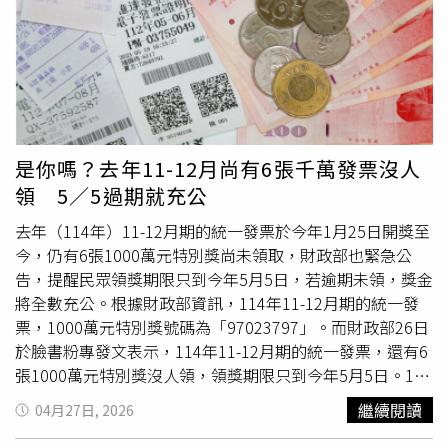
路252-1號1樓（三郎便當）食品110元2、桃園市龜山區大
同路222號（全聯）食品等168元3、桃園市八德區福德一路
46、48號（7-ELEVEN）食品等116元4、台中市太平區長億
南街99巷35號1樓（大炳國際）食品1152元5、台中市北屯
區東山路1段338-1號（吉爾斯麵包）食品等478元6、高雄
市三民區建興路156號（大埔鐵板燒）餐費490元●100萬元
雲端發票專屬獎1、台北市信義區App Store應用程式消費
是你嗎？去年11-12月尚有6張千萬發票沒人
60元2、台北市信義區App Store應用程式消費330元3、台
領 5／5過期就充公
北市信義區Facebook廣告費616元4、蝦皮購物，飲品928
去年（114年）11-12月期的統一發票於今年1月25日開獎至
元5、新北市三重區中央南路51號1樓及福和街35號1樓（全
今，仍有6張1000萬元特別獎尚未領取，財政部也緊急公
家）飲品29元6、台南市安定區北園二路8號1樓（7-
告，提醒民眾領獎期限只到今年5月5日，若逾期未領，獎金
ELEVEN）食品55元7、高雄市楠梓區研發路66號3樓（7-
將全數充公。根據財政部資訊，114年11-12月期的統一發
ELEVEN）食品64元。財政部也提醒，為避免錯過獎金，建
票，1000萬元特別獎號碼為「97023797」。而財政部26日
議先設定領獎帳戶，於開獎前登入「財政部電子發票整合服
於臉書粉專發文表示，114年11-12月期的統一發票，還有6
務平台」的領獎設定頁面啟用匯款，未來手機條碼（含已歸
張1000萬元特別獎沒人領，領獎期限只到今年5月5日。1、
戶載具）的雲端發票若中獎，獎金將於領獎首日（遇例假日
基隆市安樂區安樂路2段127號（中華電信）通話費173元
順延至次一營業日）自動入帳。如雲端發票已歸戶但未設定
繼續閱讀
04月27日, 2026
（雲端發票）2、台北市內湖區舊宗路1段268號
自動匯款，須透過APP「我要領獎」或「快速領獎」來領
（COSTCO）消費5913元（雲端發票）3、新北市淡水區中