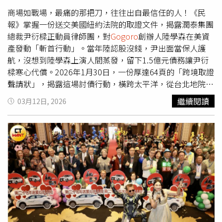
時，有媒體踢爆，陸學森將手中原本持有的GGR股票，頻繁
轉讓特定人，也就是他極為信任的女秘書粘文玲，當時粘持
商場如戰場，最痛的那把刀，往往出自最信任的人！《民
股數比陸學森高出16％、打趴
Gogoro
一級主管，讓內部員
報》掌握一份送交美國紐約法院的取證文件，揭露潤泰集團
工霧裡看花，引發市場熱議。未料，陸學森在隔年向兆豐銀
總裁尹衍樑正動員律師團，對
Gogoro
創辦人陸學森在美資
行提出要求，針對2017年的認股貸款，希望解除股票的質
產發動「斬首行動」。當年陸認股沒錢，尹出面當保人護
押狀態，改以「個人擔保」作為替代條件。尹衍樑坦言：
航，沒想到陸學森上演人間蒸發，留下1.5億元債務讓尹衍
「為了支持陸學森和
Gogoro
，我答應擔任其認股貸款的個
樑寒心代償。2026年1月30日，一份厚達64頁的「跨境取證
人擔保人。」雙方分別在2023年5月和12月修訂貸款條款，
聲請狀」，揭露這場討債行動，橫跨太平洋，從台北地院殺
正式移除鎖在銀行的股票抵押，改由尹衍樑和陸學森共同擔
到紐約曼哈頓。《民報》獨家掌握尹衍樑向美國提出關於陸
繼續閱讀
03月12日, 2026
任該筆貸款的保證人。這項異動，陸學森擁有這筆股票的處
學森的「跨境取證聲請狀」。（圖／讀者提供）揭尹衍樑怒
分權，卻讓尹衍樑承擔了連帶責任。陸學森率
Gogoro
赴美
斷陸學森15年情分真相談到尹衍樑和陸學森，堪為台灣新創
上市後，因零組件陷染紅爭議下台，如今淪為金主討債對
圈的傳奇。2011年，陸學森離開宏達電，自立門戶成立
象。（圖／
Gogoro
提供）2025年：尹衍樑代償1.5億爛帳，
Gogoro
，他把電動機車當精品在賣，第一台車售價高達近
從保人變債主聲請狀記載，這筆認股貸款在2025年9月30日
12萬，銷售不如預期，遭車界諷為「機車門外漢」，但在尹
到期，陸學森與Innovative卻雙雙違約。尹衍樑指出：「由
衍樑的眼裡卻是一位人才。舉凡與
Gogoro
相關的一切大小
於陸學森、Innovative未償還債務，2025年10月3日，我履
事，尹衍樑給足資金和資源全力護航，鮮少人知，連陸學森
行作為債務保證人的義務，向兆豐銀行償還所有剩餘的本金
沒錢卻想買股時，尹衍樑也大力相助。根據《民報》掌握，
和利息，總計462萬美元。」尹隨後向兆豐取得「代位求償
2017年陸學森向兆豐銀行申貸549萬美元（約新台幣1.7億
證明書」，正式從保人轉身成為陸學森的合法大債主。尹衍
元），尹衍樑二話不說出面當保人。 但尹衍樑作夢都沒想