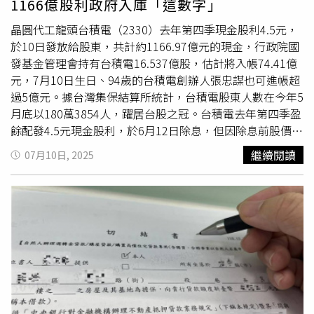
1166億股利政府入庫「這數字」
晶圓代工龍頭台積電（2330）去年第四季現金股利4.5元，
於10日發放給股東，共計約1166.97億元的現金，行政院國
發基金管理會持有台積電16.537億股，估計將入帳74.41億
元，7月10日生日、94歲的台積電創辦人張忠謀也可進帳超
過5億元。據台灣集保結算所統計，台積電股東人數在今年5
月底以180萬3854人，躍居台股之冠。台積電去年第四季盈
餘配發4.5元現金股利，於6月12日除息，但因除息前股價拉
高，加上國際情勢動盪，經歷10個交易日才順利填息，下次
繼續閱讀
07月10日, 2025
將配5元股利，再創新高。而10日台積電股價以上漲5元、
1095元開出後，早盤最高曾到1100元。台積電創辦人張忠
謀在2018年6月退休前持有1.25億股，若退休後未處分手中
持股，這次可領約5.62億元；現任董事長魏哲家持有682.5
萬股、約3071萬元；前董事長劉德音2024年6月退休時持有
1291萬餘股，將有5809萬現金股利。創始元老們也大豐
收，像是曾繁城持有台積電2947.2萬股，可領到約1.33億元
現金股利，秦永沛持有504萬股，約可入帳2270萬元。而由
國發會管理的國發基金，5月時曾在立法院報告投資績效，