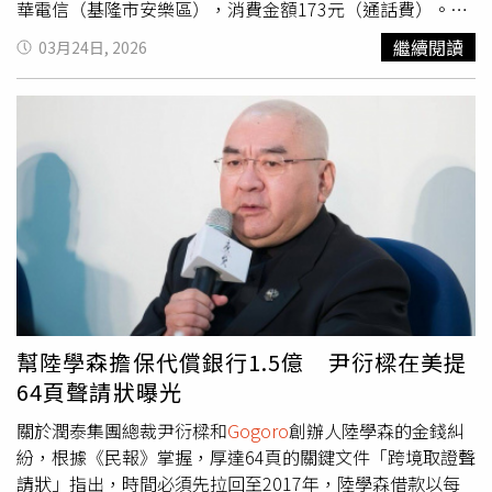
華電信（基隆市安樂區），消費金額173元（通話費）。好
市多（台北市內湖區），消費金額5,913元。全家便利商店
繼續閱讀
03月24日, 2026
（新北市淡水區），消費金額49元。春水堂人文茶館（新北
市樹林區秀泰廣場），消費金額500元。
Gogoro
（桃園市
龜山區），消費金額11元（服務費）。全聯福利中心（台中
市東區），消費金額607元。AROSA COFFEE（高雄市大遠
百），消費金額111元。200萬元特獎（7張未領）Uber
Eats（新北市林口區），消費金額120元（訂閱費）。三郎
便當（桃園市平鎮區），消費金額110元。全聯福利中心
（桃園市龜山區），消費金額168元。7-ELEVEN（桃園市
八德區），消費金額116元。大炳國際（台中市太平區），
消費金額1,152元。吉爾斯麵包（台中市北屯區），消費金
額478元。大埔鐵板燒（高雄市三民區），消費金額490
元。100萬元雲端發票（8張未領）App Store（台北市信義
幫陸學森擔保代償銀行1.5億 尹衍樑在美提
區），消費金額60元。App Store（台北市信義區），消費
64頁聲請狀曝光
金額330元。Facebook（台北市信義區），消費金額616元
（廣告費）。蝦皮購物（台北市信義區），消費金額928
關於潤泰集團總裁尹衍樑和
Gogoro
創辦人陸學森的金錢糾
元。50嵐（新北市新店區），消費金額60元。全家便利商
紛，根據《民報》掌握，厚達64頁的關鍵文件「跨境取證聲
店（新北市三重區），消費金額29元。7-ELEVEN（台南市
請狀」指出，時間必須先拉回至2017年，陸學森借款以每