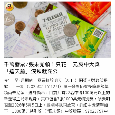
獎，或使用超商多媒體服務機列印中獎證明後紙本領獎；若
山北路2段188巷16號（全家）食品49元（雲端發票）4、新
未歸戶，則需營業人通知，或至平台／超商多媒體服務機查
北市樹林區樹新路40-6號（春水堂人文茶館）消費500元
詢中獎，再以紙本方式領獎。
（電子發票證明聯）5、桃園市龜山區頂湖路33號
（
Gogoro
）服務費11元（雲端發票）6、台中市東區大智
路350巷2號（全聯）消費607元（電子發票證明聯） 財政
部也提醒，為避免錯過獎金，建議先設定領獎帳戶，於開獎
前登入「財政部電子發票整合服務平台」的領獎設定頁面啟
用匯款，未來手機條碼（含已歸戶載具）的雲端發票若中
獎，獎金將於領獎首日（遇例假日順延至次一營業日）自動
入帳。如雲端發票已歸戶但未設定自動匯款，須透過
千萬發票7張未兌領！只花11元爽中大獎
APP「我要領獎」或「快速領獎」來領獎，或使用超商多媒
「這天前」沒領就充公
體服務機列印中獎證明後紙本領獎；若未歸戶，則需營業人
通知，或至平台／超商多媒體服務機查詢中獎，再以紙本方
今年1至2月期統一發票將於明天（25日）開獎。財政部提
式領獎。
醒，上一期（2025年11至12月）統一發票仍有多筆高額獎
項尚未兌領。統計顯示，目前共有22名中得100萬元以上的
幸運得主尚未現身，其中包含7張1000萬元特別獎，領獎期
限至2026年5月5日止，逾期將視同放棄。詳細中獎清單如
下：1000萬元特別獎（7張未領）中獎號碼：97023797中