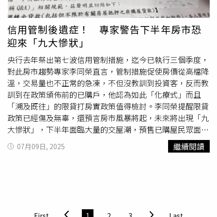
自2016至2024年，投資37家新興事業，總金額309.42億
元，已回收金額207.5億元，有15家上市櫃及興櫃公司，其
中六家的投資內部報酬率為負，虧損最大的三家為台船
信用管制後遺症！ 專家警告下半年房市恐
（2208）、如興紡織和
Gogoro
，還有東貝公司進入破產程
迎來「九大慘狀」
序，目前幾乎都靠台積電在賺，這次配發現金股利，可進補
超過74億元。
央行去年祭出第七波信用管制措施，迄今已執行三個季度，
對此房市趨勢專家李同榮直言，管制措施促使房價從高檔降
溫，交易量也不正常的急凍，不但沒教訓到投資客，反而教
訓到在政策頒佈前的已購戶，他認為如此「化療式」而且
「溯及既往」的限貸打房實政策值得檢討。李同榮提醒限貸
政策已經傷及無辜，還預言房市風暴將起，未來將出現「九
大慘狀」，下半年面臨大量的交屋潮，預售已購屋民眾面臨
貸款成數不足，違約、斷頭、糾紛風暴將會導致市場亂象叢
繼續閱讀
07月09日, 2025
生。李同榮指出，房產政策若不從供需核心問題提出治本解
決方案，全世界各先進國家的打房政策沒有真正成功的案
例，只有短期止痛，卻帶來市場長期受傷，然而央行的第七
波限貸令不但溯及已購戶，更傷害到無辜的自住客，下半年
面臨大量交屋潮，限貸令真正的後遺症已陸續發酵，市場將
會呈現以下九大慘狀：一、溯及既往限貸已傷及無辜溯及既
First
1
2
3
Last