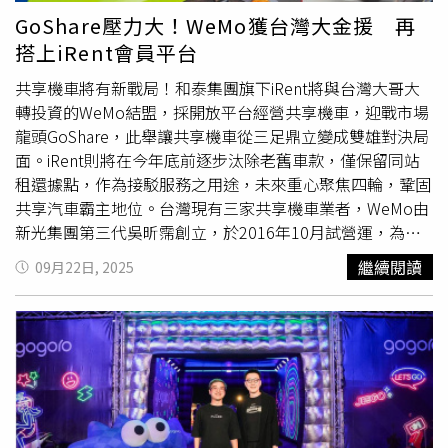
峰」；台北市、新北市、新竹縣、新竹市的平日換電尖峰時
GoShare壓力大！WeMo獲台灣大金援 再
段則最晚，落在 18:00，顯示大都會區與科技產業聚落的下
搭上iRent會員平台
班後生活更晚展開。而在深夜時段，夜貓族的存在感同樣不
容忽視，24:00-1:00 成為深夜最忙的換電時段，不論是夜班
共享機車將有新戰局！和泰集團旗下iRent將與台灣大哥大
收工、聚會散場，或是吃完宵夜準備回家，順手換電已經成
轉投資的WeMo結盟，採開放平台經營共享機車，迎戰市場
為不少車主的深夜儀式。
Gogoro
首度公布全台換電行為，
龍頭GoShare，此舉讓共享機車從三足鼎立變成雙雄對決局
從最繁忙站點到換電尖峰時段，解析台灣電動機車使用者的
面。iRent則將在今年底前逐步汰除老舊車款，僅保留同站
日常節奏。（圖片提供／
Gogoro
）●
Gogoro
車主選色哲
租還據點，作為接駁服務之用途，未來重心聚焦四輪，鞏固
學：車色不求搶眼，讓我好看最重要！
Gogoro
公布 2025
共享汽車霸主地位。台灣現有三家共享機車業者，WeMo由
年車主購車選色趨勢，據統計最受歡迎色系為：棕色、灰
新光集團第三代吳昕霈創立，於2016年10月試營運，為最
色、綠色與藍色，整體以低飽和、百搭的經典耐看色系為
早投入業者，2024年再獲得台灣大哥大注資。GoShare則屬
繼續閱讀
09月22日, 2025
主。從性別偏好來看，女性車主最喜歡MUJI無印良品聯名
Gogoro
集團。iRent早在2014年就啟動共享汽車服務，
車款的原色棕，溫潤自然的色調，能輕鬆融入各種穿搭與生
2016年再將服務延伸到機車，同時提供共享汽機車服務。
活場景；男性車生則酷愛
Gogoro
EZZY 深灰色，以低調簡
車源方面，GoShare使用自家
Gogoro
車款，生產、維修成
約的色調展現理性、沉穩的風格。整體而言，好搭、耐看、
本低，換電成本也最低。反觀WeMo最早使用的是光陽不可
可自然融入生活日常又突顯質感的車款顏色，是
Gogoro
車
換電的Candy電動機車，需龐大後勤人力協助充換電，iRent
主選擇的重點！
Gogoro
2025 年車主購車選色統計顯示，
雖使用Many 110 EV可換電電動機車，但因換電生態系不完
棕色、灰色、綠色與藍色為最受歡迎的車色系，整體仍以質
整，多數也得由人工協助換電。據透露，iRent過往就曾評
感、柔和、低飽和的色系最受車主青睞。（圖片提供／
估機車不賺錢，換電成本比租金還貴，一度想要退出，但考