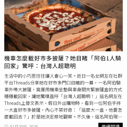
彼落。對多數弱勢孩童而言，「一般的熱鬧場合」不常屬於
5,913元全家便利商店 FamilyMart（淡水中山北路門市）
他們；但這一天，他們可以自在的成為活動主角。擁有25年
地址：新北市淡水區中山北路二段188巷16號 消費項目：
家扶資歷的潘惠珍表示，一套感統教具、一台交通車的贊
食品 金額：49元春水堂（樹林秀泰廣場） 地址：新北市
助，到今天活動的款待，這股愛的力量，將深深影響著孩子
樹林區樹新路40-6號 消費項目：飲品及餐點 金額：500
的現在與未來。（圖／方萬民攝）擁有25年家扶資歷、目前
元Uber Eats 外送費用 地址：新北市林口區文化二路一段
擔任新北大同育幼院院長的潘惠珍就告訴CTWANT記者，參
390號7樓 消費項目：外送服務 金額：6元
Gogoro
（睿
與過活動的遲緩兒家長都很感謝有這樣的機會帶著孩子一起
能數位服務） 地址：桃園市龜山區頂湖路33號 消費項
參加圍爐，「因為孩子的特殊狀況，在外時可能會因民眾不
目：服務費 金額：11元（中獎最高獎項）7‑ELEVEN（桃
理解而受到特殊眼光，家長也會特別壓抑、在意是否影響到
園觀音濱海店） 地址：桃園市觀音區濱海路大潭段22‑1
機車怎麼載好市多披薩？她目睹「阿伯1人騎
別人；但在這裡，他們因為被接納而可以安心，對孩子和家
號 消費項目：食品 金額：49元7‑ELEVEN（新竹慈濟門
回家」驚呼：台灣人超聰明
長來說，都是特別珍貴的時光。」惠明盲校董事長謝信男也
市） 地址：新竹市東區慈濟路230號1樓 消費項目：食
分享，他在來會場的路上，學生就跟他分享去年、前年分別
品 金額：59元全聯福利中心（台中大智店） 地址：台中
生活中的小巧思往往讓人會心一笑。近日一名女網友在社群
拿到什麼玩偶，他們都記在腦子裡，代表這場合和禮物對他
市東區大智路350巷2號1樓 消費項目：日常用品與食品
平台Threads分享她在好市多門口目睹的一幕，一名阿伯騎
們盲生來說是相當珍貴且難忘的體驗，讓他們有機會能走出
金額：607元紅茶老爹（日泉茶行） 地址：台中市南區忠
車外帶大披薩，竟運用機車坐墊與車身間夾緊披薩盒的方式
來、和大家相聚用餐，因此他相當感謝27年來「送愛心到人
孝路154號1樓 消費項目：飲料 金額：55元
穩穩載回家，讓她驚嘆直呼「台灣人超聰明！」這名網友在
間」活動能不間斷的舉行。活動最高潮是致贈「神秘禮物」
7‑ELEVEN（台中精誠路店） 地址：台中市南屯區精誠路
Threads上發文表示，假日外出購物時，看到一位阿伯手持
的環節，包括特殊輔具、電腦設備、各式教具及民生物資，
500號 消費項目：食品 金額：23元全暘生活用品五金百
一大盒好市多披薩，內心不禁好奇：「這麼大一盒，他要怎
今年最大的驚喜則是捐出了5台交通車、5台
Gogoro
與10台
貨 地址：台南市新化區信義路141號 消費項目：日用
麼載回去？」於是她決定原地觀察。不久後，這名阿伯現身
65吋大電視。根據記者推算，捐贈物資總價值起碼600萬
品 金額：159元小北百貨（高雄前金店） 地址：高雄市
騎車離開，令人意想不到的是，他並未使用行李架或後背
繼續閱讀
01月20日, 2026