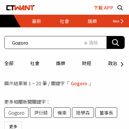
跳至主要內容區塊
下載 APP
最新
社會
娛樂
財經
⊗ 清除
全部
社會
娛樂
財經
政治
顯示結果第 1 ~ 20 筆 / 關鍵字「
Gogoro
」
更多相關新聞關鍵字：
Gogoro
尹衍樑
機車
陸學森
董事長
更多