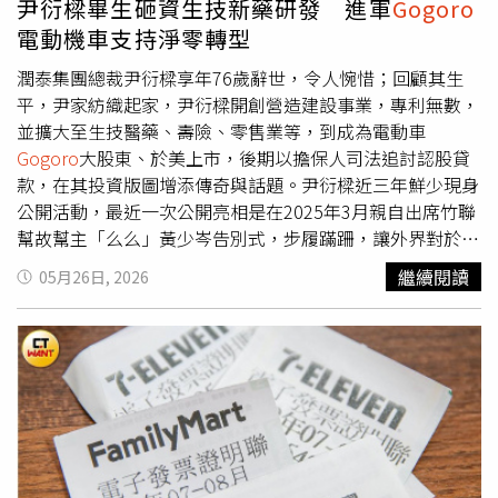
尹衍樑畢生砸資生技新藥研發 進軍
Gogoro
司治理強化經營與原則。在整體集團沒有很大的變化，南山
電動機車支持淨零轉型
人壽持續秉持父親生前交代的精神，以誠信第一、服務至
上，服務好照顧好保戶的角度，讓南山人壽持續往永續經營
潤泰集團總裁尹衍樑享年76歲辭世，令人惋惜；回顧其生
的道路邁進。尹崇堯說，潤泰集團執行長黃明端1983年加
平，尹家紡織起家，尹衍樑開創營造建設事業，專利無數，
入集團，是尹衍樑的研究所同學，是集團內少數有受到我爺
並擴大至生技醫藥、壽險、零售業等，到成為電動車
爺的指導，賣了大潤發之後留任二年，退休之後，父親邀請
Gogoro
大股東、於美上市，後期以擔保人司法追討認股貸
回集團，非常熟悉，紡織總經理，流通教父之稱，對於集團
款，在其投資版圖增添傳奇與話題。尹衍樑近三年鮮少現身
深化、經營路徑有很大的幫助。涉足醫療生技銀髮族在宅醫
公開活動，最近一次公開亮相是在2025年3月親自出席竹聯
療等，在公司治理之下向集團公司請益，保險公司不只是做
幫故幫主「么么」黃少岑告別式，步履蹣跚，讓外界對於他
客戶財務規劃，有一句「好險有南山」安心感重新帶給客
晚年身體健康有許多猜測。根據CTWANT 的調查，尹衍樑
繼續閱讀
05月26日, 2026
戶。尹崇堯說到父子情，他哽咽地說，父子之間的小故事還
這幾年出席中崙潤泰總部會議也未如過往親力親為；較以重
是留在我的記憶當中，父親留下來的風範非常大，這幾周大
大會議為主。對於外界關心尹衍樑健康，其子、目前擔任南
家若有刷FB，有看到很多人與父親互動的小故事，非常感
山人壽董事長尹崇堯也一直謝謝外界的關心。至於進軍電動
人，有些是直接的，有些是間接的，對很多人生命中留下很
車事業，於2018年擔任
Gogoro
創辦人的認股擔保人；2022
深的印記。對家人來說，他的精神與風骨，深深地影響我，
年4月5日，
Gogoro
風光在美借殼上市。到2025年董事會宣
他是一位非常誠信、正直的人，為人又非常瀟灑、自在，這
布，鑒於經營團隊在改善財務結構和組織運作上繳出亮眼成
些都是父親非常特別的特質。以父親為人行事風格來說，真
績，大股東承諾新一輪投資，於2026 年完成增資 25 億元新
的是一位「大俠」風格，胸懷天下的風格，及人所及，濟弱
台幣。當時，尹衍樑以書面方式發聲表示「始終相信並堅定