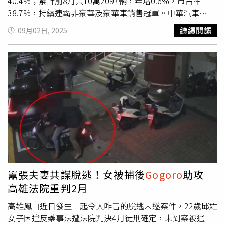
理執行長姜家煒表示：「
Gogoro
在推動運具電動化的過程
40.4%；累計前8月共10萬2097輛，年增0.6%，市占率
中，持續扮演驅動創新的重要角色，65萬
Gogoro
用戶更是
38.7%，持續連霸非豪華及豪華車銷售冠軍。中華汽車
台灣引領淨零轉型的貢獻者。我們很榮幸能與義電智慧能源
（2204）旗下MITSUBISHI、CMC、MG合計8月領牌數
繼續閱讀
09月02日, 2025
攜手獲得《亞太永續行動獎》的肯定。未來，
Gogoro
將持
2986輛，年增7.4%；裕日車（2227）旗下NISSAN、
續與各界夥伴合作，開創更多前瞻性的能源解決方案，實現
INFINITI合計領牌數807輛，年減25.9%；三陽（2206）旗
能源與交通永續的願景。」義電智慧能源亞太區總裁
下南陽實業代理的HYUNDAI領牌數1118輛，年減16%。相
Daniele Andreoli表示：「我們的使命是推動一個去碳化、
較於汽車市場，機車市場出現一線生機，8月內銷掛牌
電力化，並能積極參與電力系統的社會。彈性用電經證實為
66628台，較上月小幅成長2.05％，電動機車僅掛牌4231
實現能源轉型的關鍵，用電戶以需量反應資源投入電力市場
台。
Gogoro
入門車款EZZY連續3個月蟬聯銷售冠軍，兩款
時，不僅可從既有資產中獲得多重效益，也能為永續發展目
熱銷新色將於9月初交車，挹注銷售數字。車商表示，川普
標做出有意義的貢獻。」陳威廷董事長進一步說明：「永續
關稅引發貨物稅及關稅降稅聯想，加上立法院端出汰舊換新
力等於競爭力，企業面對關稅、碳稅、電價波動等成本壓
購車補助加碼，有望吸引今年因關稅和貨物稅議題而觀望的
力，若在能源管理上以社會共好的永續角度出發，便有機會
消費者購車，推估9月新車掛牌可逾3萬台，高於8月。和泰
突破重圍，實踐永續也獲得收益。我們期待未來市場上發展
車2日盤中股價下跌0.36%，暫報553元；中華小漲0.5%，
出更多元的電力交易商品，使更多資源得以參與其中，並將
暫報59.3元；裕日車維持平盤；暫報55.1元；三陽工業漲勢
囂張夫妻共謀脫逃！女被捕後
Gogoro
助攻
持續攜手產業、能源署及台電，齊力強化電網韌性、加速再
疲弱，小跌0.16%，暫報64.1元。
高雄法院重判2月
生能源轉型。」關於義電智慧能源義電智慧能源是義大利國
家電力集團（Enel Group）專為全球客戶而設的事業線，
高雄鳳山近日發生一起令人咋舌的脫逃未遂案件，22歲邱姓
旨於有效提供符合其能源需求的電力、產品和服務，並鼓勵
女子因違反藥事法遭法院判決4月徒刑確定，未到案被通