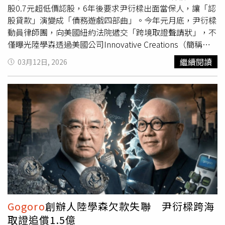
安定區），消費金額55元。7-ELEVEN（高雄市楠梓區），
股0.7元超低價認股，6年後要求尹衍樑出面當保人，讓「認
消費金額64元。財政部提醒，民眾應儘速檢查紙本與雲端發
股貸款」演變成「債務遊戲四部曲」。今年元月底，尹衍樑
票，並在期限內完成兌領，以免錯失成為千萬富翁的機會。
動員律師團，向美國紐約法院遞交「跨境取證聲請狀」，不
僅曝光陸學森透過美國公司Innovative Creations（簡稱
Innovative）持有
Gogoro
的股票，更顯現尹對於誠信原則
繼續閱讀
03月12日, 2026
遭到踐踏後的震怒與跨境追查決心。2017年：陸學森開槓
桿以每股0.7美元買GGR股票 根據聲請狀記載，這場風暴起
源於陸學森出任
Gogoro
執行長的超優渥薪酬方案。2017
年，
Gogoro
提供陸學森以549萬美元認購788.6萬股普通
股，換算下來，陸學森以每股成本僅約0.7美元入手，對比
11日GGR（
Gogoro
股票代號）收盤價4.11美元，簡直是
「黃金入場券」。為了拿到這一籃子的GGR股票，陸學森未
動用現金買股，利用全資持有的人頭公司Innovative，向兆
豐銀行全額貸款，再質押GGR股票。尹衍樑在聲請狀證實：
「當初陸以擔保品質押才取得貸款。」《民報》獨家掌握尹
衍樑向美國提出查閱陸學森股票金流的「跨境取證聲請
狀」。（圖／讀者提供）2023年：陸要求解除股票質押、
Gogoro
創辦人陸學森欠款失聯 尹衍樑跨海
改尹衍樑當保人2022年4月5日，
Gogoro
風光在美借殼上市
取證追償1.5億