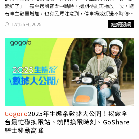
變好了」，甚至遇到音樂中斷時，還期待能再播放一次。隨
著車主數量增加，也有民眾注意到，停車場或街邊不時傳出
此起彼落的聖誕旋律，形容氣氛相當溫馨。不過，這份驚喜
繼續閱讀
12月25日, 2025
對性格較為內向的車主而言，卻成了不小的壓力。有不少人
形容，每次停車或發動時，突如其來的音樂讓自己瞬間成為
眾人目光焦點，直呼相當尷尬。相關討論在網路上掀起共
鳴，網友紛紛表示「一年一度的
Gogoro
車主社死日」、
「這是專門為I人準備的考驗」、「真的每年都要社死一
次，今天停好車路人都回頭看我」、「早餐店老闆娘還問
我：你們每一台
Gogoro
怎麼都在唱歌」、「為了在停好車
後立刻按開車廂，我出門前在家裡練習了三次」、「啟動後
馬上催一點油門」、「一早起床就聽到一堆叮叮噹要出門上
班了」、「半夜一點突然聽到鄰居的車在唱歌，過了兩秒就
停了，想必車主當下應該很驚慌」。對於不習慣高調音效的
車主，網友也分享應對方式。依照過往經驗，聖誕音樂通常
Gogoro
2025年生態系數據大公開！揭露全
「會唱5次」後自行停止；若不想等待，也有人建議，在音
台最忙碌換電站、熱門換電時刻、GoShare
樂響起時立刻操作方向燈，即可手動中斷播放，暫時讓車輛
騎士移動高峰
回歸安靜狀態。