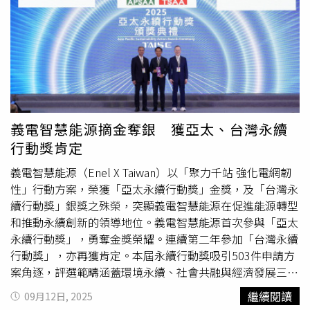
移動需求。隨著GoShare 深入騎士日常生活，節日與週末也
用卡等多種贊助方式，讓您的心意能輕鬆、安全地傳達。
話題；六月
Gogoro
EZZY 上市，採綠牌動力主打短程代
成為 GoShare 的使用高峰，特別的是，情人節皆為往年最
步，連續三個月穩坐電車銷售冠軍；
Gogoro
EZZY 500更甫
熱門租借日，今年適逢週五，單日租借量達年度次高；隔日
於九月登場，以入門白牌定位瞄準每日通勤族，配備超越同
2/15 為週六，更迎來全年租借量最高峰，顯示有不少消費
級。
Gogoro
董事會更確認大股東承諾增資25億元新台幣，
者在週末延續節日儀式感，帶動另一波甜蜜的「情人節約會
將於2026年以私募完成投資。潤泰集團總裁尹衍樑博士表
熱潮」。除此之外，多個節日也都登上 GoShare 租借量排
示，我始終相信並堅定支持
Gogoro
打造永續城市的願景，
行榜。迎接新年，元旦假期的短程移動需求大幅增加；端午
過去一年，很高興看到
Gogoro
團隊展現出一致的信念與極
連假推升出遊與返鄉需求；七夕情人節也躋身前五名，可見
高的行動力，在營運成績上取得了重大進展。我對於
義電智慧能源摘金奪銀 獲亞太、台灣永續
GoShare 已成為出遊及聚會最佳移動夥伴，也反映共享機車
Gogoro
的未來發展充滿信心，期待為消費者帶來更優質的
行動獎肯定
已深入生活日常。GoShare 2025「最忙的一天」大公開！
產品和服務，為台灣淨零轉型做出貢獻。
Gogoro
董事尹崇
「情人節隔天」全台租借量創全年新高。（圖片提供／
堯表示，推動台灣淨零轉型、擴大電動機車普及，是
義電智慧能源（Enel X Taiwan）以「聚力千站 強化電網韌
Gogoro
）從追逐徽章成就到齊聚狂歡！
Gogoro
凝聚所有車
Gogoro
的長期目標。董事會肯定團隊的策略佈局、發展方
性」行動方案，榮獲「亞太永續行動獎」金獎，及「台灣永
主的社群力《
Gogoro
2025 年度回顧》即將於 12/29 正式展
向與專業能力，全力支持團隊邁向下一階段的成長，相信姜
續行動獎」銀獎之殊榮，突顯義電智慧能源在促進能源轉型
開，一起重溫騎乘回憶！
Gogoro
將騎乘體驗昇華為充滿趣
家煒執行長可以帶領
Gogoro
朝向目標加速前進，持續帶動
和推動永續創新的領導地位。義電智慧能源首次參與「亞太
味且互動感十足的生活風格，推出眾多虛實整合的車主活
產業升級，落實交通與能源的永續發展。
Gogoro
董事長曾
永續行動獎」，勇奪金獎榮耀。連續第二年參加「台灣永續
動，打造全台獨一無二的社群力。自2015 年
Gogoro
徽章
達夢表示，
Gogoro
運用獨特的商業模式與創新優勢，攜手
行動獎」，亦再獲肯定。本屆永續行動獎吸引503件申請方
成就上線以來，透過主題式的換電和騎乘任務，深受眾多車
各界夥伴建立起整合軟硬體實力的電動機車價值鏈，並擁有
案角逐，評選範疇涵蓋環境永續、社會共融與經濟發展三大
主喜愛。2025 年
Gogoro
於萬聖節展開討糖徽章任務，吸
營運全世界最大的能源網路、服務 65 萬車主的成功經驗，
面向，義電智慧能源以創新能源管理解決方案在聯合國永續
繼續閱讀
09月12日, 2025
引超過59 萬車主參與，將換電過程轉化為充滿節日氣氛的
已經創造出全球競爭力。董事會將持續支持團隊拓展生態
發展目標「SDG 7可負擔能源」領域中脫穎而出。義電智慧