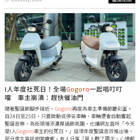
元。而根據主辦方統計，27年來，活動一共捐出了90台的
前金區中正四路118號 消費項目：食品 金額：45元大遠
包，而是將披薩盒巧妙地夾在機車坐墊與車廂之間，穩穩騎
汽車。陳志聲表示，交通車是遲緩兒們最重要的翅膀，因為
百（遠東百貨苓雅分公司 − AROSA COFFEE） 地址：高雄
走。原PO笑稱：「辦法是人想出來的，台灣人超讚超聰
機車或腳踏車基本上都不會是他們的交通工具，只有轎車才
市苓雅區三多四路21號 消費項目：飲品 金額：111元全
明！」這則貼文在網路上迅速引發熱議，吸引超過2.7萬名
能幫他們載輪椅。潘惠珍也說，慢飛天使是指發展遲緩及身
家便利商店（高雄西灣門市） 地址：高雄市鼓山區蓮海路
網友按讚與留言，不少人大讚這招是「生活智慧王」，並紛
心障礙、學習較慢的孩子，他們需要很多特殊教具和輔具設
70號1樓 消費項目：食品 金額：183元中油加油站（建
紛表示：「坐墊咬披薩」、「台灣人真的能用機車載各種東
備幫助他們學習與復健，以及增加孩子融入社會的能力和機
國二路站） 地址：高雄市三民區建國二路66號 消費項
西」、「我也是這樣帶比薩回家的」。也有網友開玩笑問
會。汽車不只是他們移動的交通工具，更可以把師資、教
目：汽油 金額：90元旺來昌生活百貨（博愛店） 地址：
道：「確定台灣的路況，Pizza不會噴飛嗎？」原PO則回
具、設備經由車輛，載往偏鄉的家庭和學校。27 年來，精
高雄市左營區博愛三路466號 消費項目：物品購買 金
應，阿伯行車速度不超過30公里，應不至於造成披薩掉落。
湛建設持續投入公益，用實際行動，並不斷擴大連結資源與
額：99元財政部提醒民眾，手中若有符合期別的發票，務必
此外，還有許多機車族分享各自的運送撇步，「可用寬版的
網絡，支持發展遲緩與身心障礙者兒童照顧、早期療育，這
於兌獎期限內領取獎金；同時建議妥善保存發票與對獎通
行李束帶來捆綁」、「我買置物網就解決了，還可以一次載
份穩定的力量，也帶給家長與提供服務的機構很大的安心
知，避免錯失高額獎項。
6盒比薩」、「把披薩放後座用雨衣包住，雨衣夾進後車
感。活動中也安排慢飛天使和惠明盲生輪番上台演出，「送
廂，披薩很穩完全不會晃也沒有歪」。不過阿伯的方法也被
I人年度社死日！全場
Gogoro
一起唱叮叮
愛心到人間」不僅僅是一個餐會，更是為他們搭起融入人群
電動車車主破解，「不好意思，這個電動車沒辦法，沒關好
噹 車主崩潰：趕快催油門
社會的橋樑。（圖／方萬民攝）活動尾聲，社福單位也安排
車廂無法啟動」、「
GOGORO
車主沒辦法，行李箱不關上
了回饋演出，家扶小朋友表演唱歌、跳舞，惠明盲校學生也
車子發不動」、「
Gogoro
我是放在掛鉤上+腿上平衡
隨著聖誕節腳步接近，
Gogoro
再度為車主準備節慶彩蛋。
派出合唱團及樂團輪番登場表演。雖然並非完美的舞台演
騎」。
自24日至25日，只要啟動或停妥車輛，車輛便會自動響起
出，卻代表著他們最真摯的感謝。台上孩子努力的神情，讓
聖誕音樂，為街頭增添濃厚過節氛圍，也讓網友直呼「今天
台下的陳志聲與志工們相當感動。這些年，他們用行動證明
是I人
Gogoro
車主的社死日。」這項年度聖誕音效推出後，
了，「愛，不是口號，而是持續不斷的陪伴！」
部分車主直呼相當療癒，有人分享「早上聽了兩次，心情都