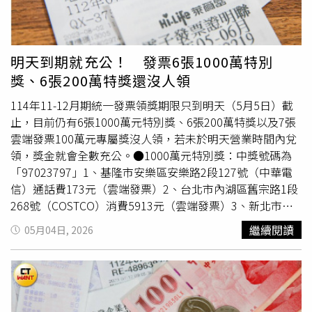
扶傾，相信大家在刷FB中看到許多故事，不管是在做人做
支持
Gogoro
」打造永續城市的願景，對於
Gogoro
的未來發
事，這些都是他留下來很重要的、可以讓身為子女可以去
展充滿信心，期待為消費者帶來更優質的產品和服務，為台
follow（跟隨）的精神。尹崇堯並進一步提到潤泰集團8字
灣淨零轉型做出貢獻。潤泰集團總裁尹衍樑在今（2026）
經營精神「潤澤社會，泰安民生」（源自創辦人尹書田的理
年5月26日凌晨4時21分辭世。
明天到期就充公！ 發票6張1000萬特別
念），背後隱含著「關懷社會、各個角落民生」的宗旨，這
獎、6張200萬特獎還沒人領
在父親行事風格上也是很重要的展現。
114年11-12月期統一發票領獎期限只到明天（5月5日）截
止，目前仍有6張1000萬元特別獎、6張200萬特獎以及7張
雲端發票100萬元專屬獎沒人領，若未於明天營業時間內兌
領，獎金就會全數充公。●1000萬元特別獎：中獎號碼為
「97023797」1、基隆市安樂區安樂路2段127號（中華電
信）通話費173元（雲端發票）2、台北市內湖區舊宗路1段
268號（COSTCO）消費5913元（雲端發票）3、新北市淡
水區中山北路2段188巷16號（全家）食品49元（雲端發
繼續閱讀
05月04日, 2026
票）4、新北市樹林區樹新路40-6號（春水堂人文茶館）消
費500元（電子發票證明聯）5、桃園市龜山區頂湖路33號
（
Gogoro
）服務費11元（雲端發票）6、台中市東區大智
路350巷2號（全聯）消費607元（電子發票證明聯）●200
萬元特獎：中獎號碼為「00507588」1、桃園市平鎮區金陵