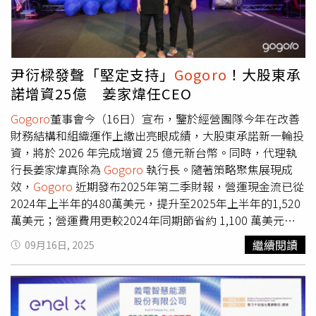
Gogoro
）●郵務士最新拍檔是它！郵務車專屬設計細節大
量機車尚未折舊完畢，且基於服務用戶立場，才咬牙苦撐。
公開近年來許多政府單位及企業紛紛以行動響應淨零永續轉
不過在WeMo獲台灣大金援，逐步汰換成可換電的i-One Fly
型，推動運具電動化。其中，中華郵政近期導入超過1,000
電動機車後，iRent就著手評估調整服務模式的可能性。據
輛
Gogoro
CrossOver S，作為全台郵務士公務車輛。考量
了解，台灣大希望將WeMo打造成共享機車開放平台，所以
尹衍樑發聲「堅定支持」
Gogoro
！大股東承
郵務士工作需求，像是要頻繁駐車和啟動、承載大量郵件以
向iRent遞橄欖枝，也就是由WeMo負責電動機車營運，
諾增資25億 姜家煒任CEO
及騎乘穿梭大街小巷等，
Gogoro
特別配置一系列專屬的設
iRent出會員的結盟分工模式，此舉可大幅提高WeMo的使
計，包含特調中華郵政企業車色、客製大貨架、更穩固的側
用率，盡快達到損平，iRent也無須再投資，卻能持續提供
Gogoro
董事會今（16日）宣布，鑒於經營團隊今年在改善
柱和中柱，再搭配
Gogoro
既有的「一踢即行」功能，只要
共享機車服務，達成雙贏。根據iRent規畫，在與WeMo結
財務結構和組織運作上繳出亮眼成績，大股東承諾新一輪投
踢起側柱就能啟動馬達出發，大幅提升每日投遞信件任務的
盟後，會逐步汰除現有老舊機車，首波將以北部的2000台
資，將於 2026 年完成增資 25 億元新台幣。同時，代理執
效率，堪稱郵務士完美拍檔。
Gogoro
為中華郵政打造專屬
為主，動作快的話，預計年底前全退場，僅保留部分同站租
行長姜家煒真除為
Gogoro
執行長。隨著策略聚焦展現成
車款，配有企業車色、大貨架與加強側柱和中柱，搭配受車
還的站點，作為接駁服務用途。然對會員影響不大，打開
效，
Gogoro
近期發布2025年第二季財報，營運現金流已從
主好評的「一踢即行」功能，讓郵務士能快速出發，提升每
App仍可租用共享機車，差別只在於租的是WeMo提供的機
2024年上半年的480萬美元，提升至2025年上半年的1,520
日投遞效率。（圖片提供／
Gogoro
）不是上班日，卻是
車。共享業者認為，GoShare掌握產銷及後勤維修的一條龍
萬美元；營運費用更較2024年同期節省約 1,100 萬美元。
GoShare 最忙的一天？共享機車不只通勤，連過節都靠它！
優勢，WeMo、iRent若無法結盟，恐難抗衡，雙方合作
透過打造健全的財務基礎與紮實的管理循環，公司將於
繼續閱讀
09月16日, 2025
GoShare 移動共享服務上線七年以來，共創造 5,000 萬騎乘
後，WeMo將專營共享機車、iRent則專營汽車。據了解，
2026年達成能源事業損益平衡，2027 年能源事業產生自由
次數，總騎乘公里數更達 2.3 億公里，相當於全台GoShare
WeMo也向LINE GO（格上租車）遞出邀約，希望將其納入
現金流，以及2028年車輛事業損益兩平。此外，
Gogoro
已
用戶環島超過 20 萬圈！2025 年更持續擴大服務版圖，成為
共享機車陣營，就等LINE GO點頭。您的每一份支持都至關
於今年發表三款新車，全力衝刺電車市場。包括三月與星宇
全台隨借隨還服務範圍最大的共享機車服務，全面滿足城市
重要。我們已開通LINE Pay、Google Pay、Apple Pay及信
航空合作推出
Gogoro
Pulse特仕款，以強勢聯名產品掀起