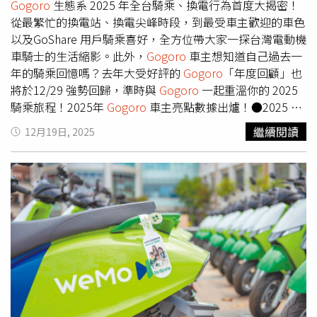
Gogoro
生態系 2025 年全台騎乘、換電行為首度大揭密！
從最繁忙的換電站、換電尖峰時段，到最受車主歡迎的車色
以及GoShare 用戶騎乘喜好，全方位帶大家一探台灣電動機
車騎士的生活縮影。此外，
Gogoro
車主想知道自己過去一
年的騎乘回憶嗎？去年大受好評的
Gogoro
「年度回顧」也
將於12/29 強勢回歸，準時與
Gogoro
一起重溫你的 2025
騎乘旅程！2025年
Gogoro
車主亮點數據出爐！●2025 年
全台最繁忙換電站公開！你也有在「這一站」換過電嗎？
繼續閱讀
12月19日, 2025
2025 全台最繁忙換電站集中於都會辦公區、經濟商圈與交
通熱區，其中榮登冠軍的是「第一銀行延吉站」，坐落於辦
公大樓聚集地的台北市松山區，提供上班通勤族最方便的換
電服務，換電人次突破11 萬，平均每日幫助近 400 位車主
補電。第二、第三名分別為光華商場旁的「光華數位新天地
站」，達成 10.7 萬年度換電次數；以及文山區的「福華加
油站」，累積10.4 萬的年度換電次數，展現換電站選址精
準滿足經濟商圈與交通樞紐的強勁需求。●車主「這時間」
最愛換電！
Gogoro
首度公布全台換電行為，不分平、假
日，全台車主的換電時間大多集中在傍晚17:00-18:00 之
間，於下班或外出途中進行換電，形成明顯的「夕陽換電高