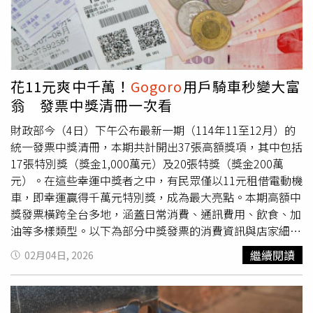
構，要求清查陸學森名下所有帳戶資金及
Gogoro
股權資
們，都能擁有鋼鐵般的意志，永久支持這項活動傳承下
料。尹衍樑在聲請狀中形容，自己已窮盡一切管道，卻遍尋
去！」這場長達27年的公益行動，由陳志聲發起號召中部多
不著陸學森的蹤影。法界人士認為，尹懷疑陸學森正試圖轉
家企業長年力挺，今年參與的就有手機鏡頭大廠大立光、飲
移資產規避債務，此舉意圖趕在台灣判決出爐前，先行鎖定
料包材龍頭宏全國際、寶成家族蔡其能的創泰投資公司、味
陸學森在美國的每一分錢。此外，過去陸學森利用美國德拉
丹企業和其家族成員、窗簾大廠億豐、工具機零組件廠台灣
花11元爽中千萬！
Gogoro
用戶騎車秒變大富
瓦州設立的「Innovative Creations」掌控
Gogoro
，被視為
引興、烤肉爐大廠關中集團、越野車零配件廠鼎霖國際、龍
翁 發票中獎清冊一次看
其權力與財富的避風港，如今卻淪為尹衍樑跨海追殺的首要
寶建設、麗明營造、台灣三菱電梯，以及郭台銘的財務大掌
靶心之一。業界人士認為，對尹衍樑而言，1.5億只是小
櫃「錢媽媽」黃秋蓮所帶領的燕景社會福利慈善事業基金
財政部今（4日）下午公布最新一期（114年11至12月）的
錢，這波討債行動應該是不滿遭陸學森背叛。隨著美國紐約
會…等41個單位共同主辦，及75個單位共同協辦。在企業
統一發票中獎清冊，本期共計開出37張高額獎項，其中包括
法院受理此案，陸學森在美國的資金足跡將無所遁形，這場
界大力支持下，關懷足跡從中部向外擴散，受惠單位包含新
17張特別獎（獎金1,000萬元）及20張特獎（獎金200萬
「跨海大獵殺」，不僅要討回欠款，老大哥更要給這匹「落
北家扶、大同育幼院、南台中家扶、台中發展學園、彰化家
元）。在這些幸運中獎者之中，有民眾僅以11元租借電動機
跑千里馬」一記社會震撼教育。延伸閱讀獨家》幫陸學森擔
扶、雲林家扶、伊甸、瑪利亞、中華存善、惠明等10個單
車，即幸運贏得千萬元特別獎，成為最大亮點。本期高額中
保代償銀行1.5億 尹衍樑在美提64頁聲請狀曝光
Gogoro
位，超過7成是陪伴慢飛天使（遲緩兒）的機構，另外3成則
獎發票橫跨全台多地，涵蓋日常消費、通訊費用、飲食、加
銷量腰斬 驚爆爭取補助遭政府冷處理
是視障孩童和育幼院暫時安置孩童。這不僅是歲末的送暖，
油等多樣類型。以下為部分中獎發票的消費資訊與店家細
更像是一場「傳愛」的年度盛宴，連結起了中部最大的一張
節：中華電信基隆營運處（中華電信） 地址：基隆市安樂
繼續閱讀
02月04日, 2026
愛心網。隨著音樂響起，百位變裝的精湛員工和志工在近百
區安樂路二段127號 消費項目：通話費 金額：173元好
桌的會場間穿梭、互動同樂，每位孩童手上、懷裡都是滿滿
市多（Costco）內湖分公司 地址：台北市內湖區舊宗路1
可帶走的玩具禮物、餅乾糖果，他們笑容燦爛、歡笑聲此起
段268號／民善街255號 消費項目：商品購買 金額：