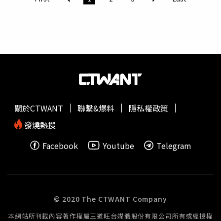
往就是在政策頒佈前的已購戶，尤其預售屋市場的購屋民眾
必須受第七波限貸的約束，貸款無門，等同化療式的打房限
貸，下半年大量交屋潮將面臨解約、斷頭、糾紛四起的困
境。二、政府高價定義」是亂象來源之一政府對高價與豪宅
定義完全脫離市場現況，房價越來越高，高價定義門檻卻越
訂越低，在台北市的民眾要買一間新房50坪，就會被定義為
6千萬高價與7千萬豪宅，貸款只能三成，連首購換屋族都遭
殃。三、限貸受傷第一排是無辜民眾限貸受傷影響最大的是
自住客與首購族以及換屋族，貸款難度提高，購屋門檻變
關於CTWANT
聯繫&爆料
隱私權政策
高，需自備款增加，反而更難入市，而換屋市場更是交易冷
清，等同政府間接壓制人民換屋的需求。四、政策偏頗官逼
發燒熱搜
民反部分建商與代銷被迫採取「轉彎」手法規避：假借「法
Facebook
Youtube
Telegram
人名義」規避自然人限貸成數，改成「一戶多戶合購」契
約，亂象叢生。五、高房價結構失真 造成搶購低房價風潮
高價門檻過低，搗亂市場秩序，投資自住都轉向低總價市
場，導致坪數小產品，地區房價炒高，首購宅成本塾高，投
機越猖獗，購屋更困難，嚴重扭曲市場。六、房市交易產生
© 2020 The CTWANT Company
不正常現象為了避開限貸規定，人頭購屋盛行，平轉、短期
本網站所刊載內容著作權屬王道旺台媒體股份有限公司所有或經授權
轉售案件增加，形成市場價格虛高，甚至助長投機氛圍。