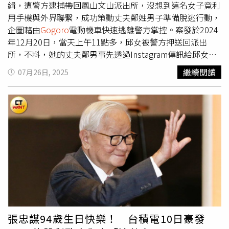
客戶更有意識且永續地使用能源。作為能源供應、能源管理
緝，遭警方逮捕帶回鳳山文山派出所，沒想到這名女子竟利
服務、電動交通和促進電力化的世界領航者，義電智慧能源
用手機與外界聯繫，成功策動丈夫鄭姓男子準備脫逃行動，
陪伴所有客戶度過能源轉型之路，開發創造價值的客製化解
企圖藉由
Gogoro
電動機車快速逃離警方掌控。案發於2024
決方案。義電智慧能源為客戶需求打造永續、高效、易取
年12月20日，當天上午11點多，邱女被警方押送回派出
得、客製化的產品和服務生態系統。義電智慧能源提供電
所，不料，她的丈夫鄭男事先透過Instagram傳訊給邱女：
力、整合及創新能源服務予全球超過5,400萬個用戶，包括
「我狗溝龍（
Gogoro
）發著」、「我數到3」、「請你用最
繼續閱讀
07月26日, 2025
家庭、小型辦公室、企業和市政機構。此外，在全球提供
快速度跑」，讓這對夫妻似乎早有預謀，鄭男隨後在派出所
9.8 GW的彈性電力服務，並已在全球裝設近300萬個公共照
門口騎著機車等待，一看到邱女被銬著手銬走出派出所，便
明點，同時擁有超過30,500個公共充電站點供電動車車主使
準備協助逃跑。邱女見狀立刻加快腳步，迅速跳上鄭男的機
用。更多資訊，歡迎參訪enelx.com/tw，並在LinkedIn、
車後座，鄭男隨即加速逃離現場，幾名員警隨即反應過來，
Facebook追蹤我們。
緊追不捨並成功攔截機車，阻止了這起脫逃未遂行動，高雄
地檢署依據事證，將邱女與鄭男以脫逃未遂罪起訴。高雄地
方法院審理此案後，認為2人明顯無視公權力的行使，破壞
社會秩序及司法尊嚴，判處兩人各有期徒刑2個月，並可易
科罰金，法官特別指出，雖然2人坦承犯行，但其行為已嚴
重挑戰司法機關的權威，對於維護法治社會有負面影響。此
判決仍可上訴。
張忠謀94歲生日快樂！ 台積電10日豪發