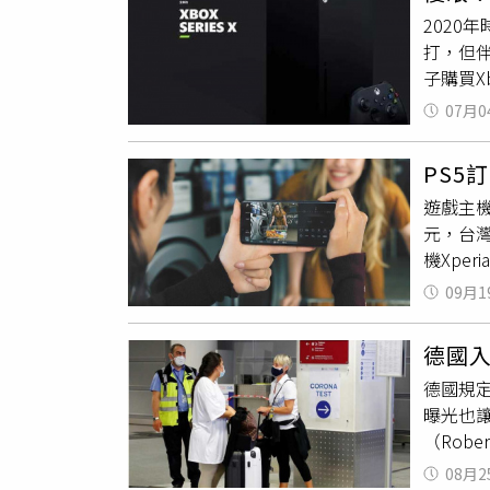
芝麻醬，
2020年
經典吐司
打，但
「NB 
子購買X
拍。CA
名母親對
創作元素
07月0
戶先付
abei、S
延遲到4
款主題贈品
PS5
所推出的
開發主題
遊戲主機
的編輯羅
CONT
元，台
所導致。
門市與官
機Xpe
10%，
CONT
布PS5
能會持
2片＋C
09月1
版售價為
一般版售
德國
碟機、其
德國規
處理效能
曝光也
版PS5
（Rob
占的主
論上每
體的銷售
08月2