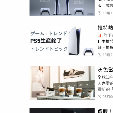
版」或
算、67
版本，
或私下分
10月1
數位版主
方工作室
透過加購
月）左
推特熱
實在外
SIE
旗下
設計。但
日本推特
從原本的
龍。根據
組USB
以推出第
開賣。而
10月2
舉辦抽
版機種
灰色當
上，其實
全球知名
表示，這
人喜愛的
彌新的「C
定的灰
05月0
贈品。「
安定平衡
傻眼