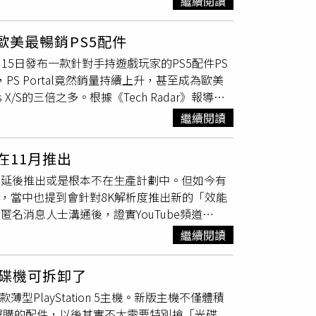
繼續閱讀
本的第3次漲價。PS5在2020年11月初次發
478日元（約新台幣13370元），2023年11月
4歐美最暢銷PS5配件
台幣5500元）。上一代遊戲機「PS4」在日本
1月15日發布一款針對手持遊戲玩家的PS5配件PS
波價格調漲的主素。在今年2月份的財務業績
PS Portal竟然銷量持續上升，甚至成為歐美
成本。即使晶片和記憶體的成本持續上漲，我們
X/S的三倍之多。根據《Tech Radar》報導指
備。無線控制器的售價將從9480日圓上調至
na執行董事兼電視遊戲行業顧問Piscatella就曾
 VR2」的售價將從74980日圓上調至89980日圓
繼續閱讀
也是2024年截至目為止銷售額最高的配件。
SIE
n產品管理副總裁Hiromi Wakai 在接受訪問時表
在11月推出
品。Wakai也提到，PS Portal的受歡迎程
o」恐要延後推出或是根本不在生產計劃中。但如今有
到，PS Portal於2023年11月推出後，
外流，當中也提到會針對8K解析度推出新的「效能
較於其他手持設備，PS Portal的其產品的CP
名匿名消息人士溝通後，證實YouTube頻道
。可以確定YouTube頻道「Moore’s Law is
繼續閱讀
的代號被命名為「Trinity」，其最主要的目標
下，PS5的FPS為60至30之間），同時也會
光碟機可拆卸了
功能如下：1.速度比PS5快45%。2.2至3x
PlayStation 5主機。新版主機不僅體積
ral Super Resolution Upscaling) 放大／反
卸、選購的配件，以後其實不太需要特別搶「光碟
.內建AI加速器，支持300 TOPS的8位元計