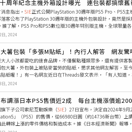
三十周年紀念主機外箱設計曝光 連包裝都搞懷舊
表示，隨著公司收入來源的發展，
SIE
將重點擴展至PlayStat
oncord》。這款遊戲的角色設定包含了跨性別者和同志，並要求
有消息指出，
SIE
正式公開PlayStation 30週年版PS5 Pr
出，在將遊戲引入新平台時，必須具備戰略性，並識別未能滿足玩家期
。這個設定被玩家質疑過於政治正確，加上遊戲性質與其他遊戲
落客公布了PlayStation 30週年版的主機外包裝設計，竟然是採用
依然是工作室業務的優先領域，但目前仍處於早期發展階段。為
後，遊戲就不得不火速下架，開發工作室也隨之解散。日商萬代南
年。據了解，PS5 Pro和PS5數位版30週年特別版主機，全球限量各12
Station Studios風格、能吸引全球玩家的遊戲，因此將關閉Ne
但有玩家發現，這款遊戲的編劇之一是惡名昭彰的SBI執行長金
（1994年12月3日），也延續了十年前PlayStation 20週年時
irewalk Studios，PlayStation Studios在9月初曾
 覺醒》的角色容貌被刻意「醜化」，玩家為此強烈不滿。結果導致
2日, 2024
機，曾引發一陣搶購熱潮。這次30週年系列產品也都採用統一的設
些方面表現出色，但未能吸引足夠玩家，因此決定停止開發並關
僅回收了20萬美元（約640萬台幣），首日上線最高人數僅2
5和PS5 Pro主機還將刻印30週年紀念字樣和獨特的流水編號
強化組織的正確決策。Hermen Hulst指出，PvP第一人稱
者和遊戲媒體怎麼會這麼被意識形態所掌控。玩家們一直都是嘲
勞大薯包裝「多張M貼紙」！內行人解答 網友驚
列限定版主機預計11月21日開賣。而在這時候，海外部落客P
cord》並未達到
SIE
的預期目標。未來他們將汲取此次經驗教訓，
愚蠢的操控手段，也能識破那些外行的冒牌貨。為什麼（遊戲開
是大人小孩都愛吃的速食品牌，不僅餐點種類眾多，還有提供客
是30周年系列限定主機的外箱。而與過去的外包裝相比，可以明
出來後，瞬間引發不少網友熱議，就連過去曾多次吐槽遊戲政治
兩包大薯，外包裝上被貼麥當勞的貼紙，懇求其他網友解答，至今
、LOGO的位置，甚至是文字的比例，還有主機的擺放方式，完全就是承
作室被大型企業掌控，X平台將成立一個AI遊戲工作室，要讓遊
貼紙喔！」有一名網友近日在Threads發文表示，「有人知道
部分老玩家而言，根本就是直接勾起濃厚的兒時回憶。（圖／翻攝
大量玩家的支持，有超過13.6萬名網友對這篇文章按讚，甚至有
並附上兩包大薯都被貼著麥當勞的小貼紙的照片，引起網友熱烈
8日, 2024
較健康」、「就是特製，如果你沒有說要特製還拿到，代表有人在r
鹽或是現炸」、「我買去鹽從沒貼過！可惡。」貼文留言區也有
布調漲日本PS5售價近2成 每台主機漲價逾200
客製化服務，因為怕拿錯，就會被貼上貼紙，「我的貝果堡也被
團旗下子公司索尼互動娛樂（
SIE
）27日宣布，決定自2024年9
類的也會貼喔！」另外，有網友覺得，麥當勞這項操作很貼心，
Station5」（PS5）的售價，從66980日圓（約14736新台幣
貼心，有些餐飲店覺得方便快速妳若不要什麼，直接被劃個X（叉
，藉此轉嫁上漲的零件價格和製造成本。據《日本經濟新聞》報導，
但覺得有用心做記號很加分。」麥當勞薯條包裝上有貼紙，代表是客
形勢的變化，包括零件價格以及製造和物流成本的上漲。」該公
in_
sie
）