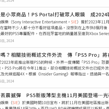
7日, 2024
將使我們能夠穩定地向國內客戶交付產品。」這已經是PS5主機在日
始價格為54978日元（約新台幣12150元），2022年9月提高至60
是小眾商品！PS Portal打破眾人眼鏡 成202
至66980日元。此次漲價後，將比原價貴出約25000日圓（約新
（Sony Interactive Entertainment，
SIE
）曾於2023年1
價格並未上漲。半導體和記憶體等零件價格上漲被認為是對於這一
al。在當時不少人都十分不看好這項產品，沒想到在上市快8個月後，
上，索尼集團總裁十時裕樹指出，「PS5面臨的挑戰是很難降低
最好的PS5專屬配件，在西班牙當地的銷量甚至達到Xbox Series 
出用戶負擔得起的產品。」此波價格上漲包含PS5相關的週邊設
 Portal發售8個月以來，銷量十分良好，尤其是在美國市場，Circa
日圓（約新台幣2540元），虛擬實境（VR）護目鏡「PlayStation
0日, 2024
S Portal不僅創下5月份美國銷售額最高的配件的紀錄外，甚至
幣19900元）。截至6月底，PS5全球累計銷售量為6170萬台。
示，目前PS Portal的銷量已經超乎了事前的預期，PlayStatio
嗎？相關技術概述文件外流 傳「PS5 Pro」將
 Portal一開始就是定位在適合特定需求和希望以特定方式遊玩的人的產
y於2023年底推出新版PS5的時候，外界一度傳聞「PS5 Pr
前已經幫助
SIE
持續穩定地出貨，而且出貨量也不斷地在提升。報導中也提
，PS5 Pro將在今年11推出，部分相關技術概述文件也已經
天內就在美國、英國售罄。雖然PS Portal並不支援雲端遊玩，但相
及光線追蹤4X。根據《Insider Gaming》報導指出，透過與一
的高。
e’s Law is Dead」所釋出的PS5 Pro技術文件，絕對是真實可靠的
6日, 2024
」所曝光的技術文件，是來自PS的開發者。在這份文件中，PS5 Pro
穩定主機在4K解析度下的影格速率（FPS／幀數，目前在4K解析度
丟震撼彈 PS5新版薄型主機11月美國登場…
解析度推出全新的效能模式，以及速度更快的光線追蹤功能。概要變動
動娛樂（
SIE
）於美國時間10日宣布，將於11月在美國地區推出新款薄型
某些情況下可達4x)3.33.5 兆次浮點運算4.PSSR (PlayStation Spect
%、重量降低18至24%。而且UHD BD光碟機變成是可以拆
方案5.計畫在未來的SDK版本支援8K解析度6.客製化機器學習架構7