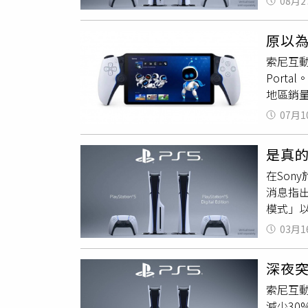
08月2
定價調整
售時的初
原以為
再次提高
索尼互動娛樂
發售後
Port
發布會
地區銷量
仍計劃推
出，PS
11480
07月1
表示，P
（約新台
先前也曾表
是真的
示，PS
在Son
度，目
消息指出
在短短2
模式」以
值更加
「Moor
03月1
Dead
是提升、
深夜突
針對8K
索尼互
光線追蹤 (
減少30
鋸齒解決