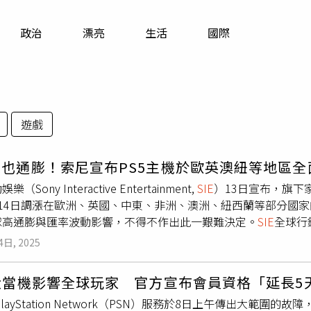
寵物
政治
漂亮
生活
國際
運勢
運動
梅酒
遊戲
也通膨！索尼宣布PS5主機於歐英澳紐等地區全面漲
（Sony Interactive Entertainment,
SIE
）13日宣布，旗下家用
月14日調漲在歐洲、英國、中東、非洲、澳洲、紐西蘭等部分國
球高通膨與匯率波動影響，不得不作出此一艱難決定。
SIE
全球行銷
is）13日在PlayStation官方部落格公告，將對旗下家用電玩遊戲主機
4日, 2025
「PS5 Pro」價格則暫不變動。托馬蒂斯表示，此決定是「
而這項價格調整，則將在公告的次日，即台灣時間4月14日起生效
大當機影響全球玩家 官方宣布會員資格「延長5
5數位版：449.99歐元（約台幣16700元）→499.99歐元（約台
的PlayStation Network（PSN）服務於8日上午傳出大範
89.99英鎊（約台幣16700元）→429.99英鎊（約台幣1840