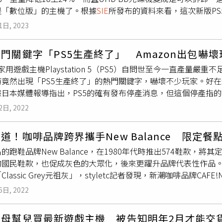
是「數位版」的主機了。根據
SIE
所發布的資料來看，這次新版P
 TFLOPS 的16位浮點運算報導中也提到，目前這份文件已經
但相較於前代，前代光碟版的光碟機無法拆卸，前代數位版主機無
享。除此之外，其實早在2023年9月開始，已經有第一方開發者
1日, 2023
機的差異，就是「是否有預先安裝好UHD BD光碟機」。即便
也可以使用相關的測試套件。至於上市時間，文件中雖然爆料指出，P
的方式，來購買UHD BD光碟機，目前售價為79.99美元。
右發受，但報導中表示，考量今年PS5並沒有太多強悍的大作，
門關鍵字「PS5生產終了」 Amazon出包嚇壞
觀上相差無幾，甚至還延續前代主機那時尚、科幻的設計風格，
家用遊戲主機Playstation 5（PS5）自問世至今一直產量
是在體積方面，新版主機較前代主機減少30%以上，而且重量分
竟然出現「PS5生產終了」的熱門關鍵字，嚇壞不少玩家。好在最
852GB提升為1TB，而前方的USB插孔的部分，則從前代的一組US
日本媒體報導指出，PS5的確有發布停產消息，但這個停產指的是
-C插孔依舊是維持在USB 2.0的速度。目前已知，新版PS5將
二次小改版「CFI-1200」為主要銷售機種。而這次的烏龍則是日本
在售價方面，PS5光碟版為499.99美元、PS5數位版為449.
2日, 2022
籤購買PS5的活動，中籤的玩家將會收到官方的通知，而官方在
的消息。但是官方在信件中寫得太簡略，直接以「PS5 生產終了
道！咖啡品牌跨界攜手New Balance 限定
日本Amazon所寄出的信件中有附帶新改版主機的預購連結，
的跑鞋品牌New Balance，在1980年代時推出574鞋款，
起事件只是個烏龍，PS5的生產並沒有停止。
國民鞋款，也促成灰色的大眾化，後來更躍升品牌代表性作品。今年
lassic Grey元祖灰」，styletc記者發現，新潮咖啡品牌CAF
色餐點，即日起還於CAFE!N台北民權店舉辦跨界職人展覽，同
6日, 2022
GREY豆漿焙茶奶酥吐司」（左，70元／份）、「NB COOK!
，CAFE!N以GREY & BALANCE為主題研發聯名餐飲，在
！母幫兒買最新遊戲主機 被告知明年2月才能交