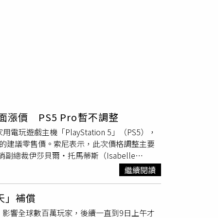
價 PS5 Pro暫不調整
電玩遊戲主機「PlayStation 5」（PS5），
家的建議零售價。索尼表示，此次價格調整主要
副總裁伊莎貝爾‧托馬蒂斯（Isabelle
「PlayStation 5」（PS5）進行價格調整，而
繼續閱讀
在通膨和經濟環境艱難之下，不得不做出的艱難決
。根據這項公告，各國PS5主機價格異動如下：
天」補償
幣18500元）PS5光碟機版：價格不變英國PS5數
圍的故障，影響全球數百萬玩家，後續一直到9日上午才
0元）PS5光碟機版：價格不變澳洲PS5數位版：