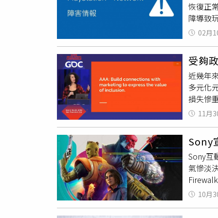
恢復正
679.9
障導致
→829.
家PS 
PS5光
02月1
管理、遊戲
零售價也
連線的遊
99.9
受夠政
的情況。
幣257
近幾年來
Netw
洲、中
多元化
Play
方售價數
損失慘
並未針
前尚未
短時間內
的測試一
11月3
婁，由
測試，
產業多
行約24
Son
富敘事
SIE
T，
S
Sony
殺手2
氣慘淡決定
此之外，
Fire
（GDC
Steam
試圖透過
10月3
發布，評
SBI
閉伺服器
案例就