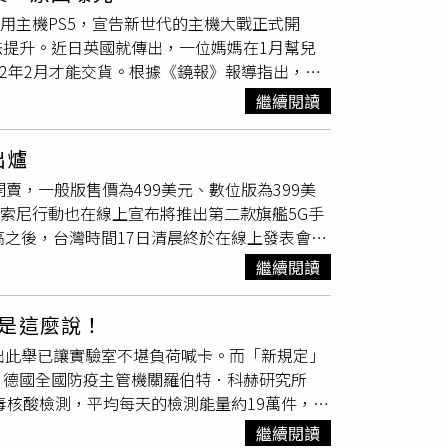
／莊園拿鐵」，以此致意Grey Day；品牌的
用主機PS5，宣告新世代的主機大戰正式開
增加嚼感體驗；另外還有3片1盒的Q版餅乾
提升。近日英國就傳出，一位媽媽在1月幫兒
香原味的CAFE!N logo，全系列商品有趣又好
2022年2月才能交貨。根據《鏡報》報導指出，一
lance也邀請多位品味職人攜手，以經典的「N」為
遇到惡質的店家，一些聲稱有庫存的零售店會要求客
位包括CAFE!N、吳子霏&王可元、oqLiq、
繼續閱讀
1月支付全額費用訂購，原本的交貨日期從3月
到品味，共同形塑別開生面的灰調體驗。此次推出兩
Xbox Series X有供不應求的現象外，
SIE
AFE!N更以GREY & DAILY LIFE為設計靈感
出爐
中指出，遊戲媒體《Askaboutgames》
稱極簡設計；以及半磅容量的咖啡豆罐「COFFEE
日起開賣，一般版售價為499美元、數位版為399美
為新冠肺炎疫情造成產能下降外，另外就是全球晶片荒
啡豆排放二氧化碳，以保留較佳風味。CAFE!N
外，索尼行動也在線上宣布將推出第二款旗艦5G手
示，因為晶片的缺乏，他們產品出貨量較先前少
（不累贈）、門市單筆消費滿750元贈COFFEE
上第二高之後，台灣時間17日清晨終於在線上發表會宣
22年第二季，這也代表了PS5與XSX等主機可
送）、官網單筆消費滿1,500元贈GREY MASK
內的七國賣，其他國家則在11月19日上市，一般
貨狀況就能馬上緩解。
止。
繼續閱讀
在9月18日開放預購PS5、11月19日上市，
eries X售價相同，不過數位版PS5只是少了藍光光
是這麼說！
較之下，數位版的XBOX Series S從圖形
出此舉已讓實驗室不堪負荷喊卡。而「新規定」
p遊戲，因而成功將售價壓到299美元，比數位
，德國全國防疫主管機關羅伯特．科赫研究所
，由於在遊戲生態系統經營上，索尼更偏向於推出獨
冠肺炎病毒核酸檢測，平均每天的檢測能量約19萬件，理
成功的銷售紀錄，讓索尼比起微軟更倚重主機硬
的人必須接受篩檢，結果大幅增加實驗室的負
多，相關供應鏈包括負責組裝的和碩與鴻海集團、
繼續閱讀