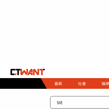
社會首頁
娛樂首頁
財經首頁
政
:::
最新
社會
娛
時事
即時
熱線
:::
直擊
大條
人物
調查
專題
３Ｃ