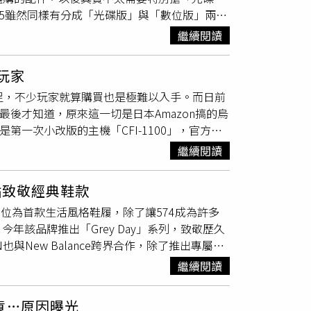
S5雖然同樣有分成「光碟版」與「數位版」兩種
被發送給更多的第三方遊戲開發者，前提是不得公開
法擴充光碟。在這次的新版PS5中，光碟版與
獲得了開發套件，而從2024年春季開始，第三
繼續閱讀
使用者購買的是新版數位版的PS5，日後也可以
S5 Pro應該會在2024年假日季節（11
而除了光碟機變成模組化的設計後，兩台新版主機其
因此上市時間有可能還會更動。
玩家
兩側的護蓋則曾原本的一片式，變成了兩截式的
嚴重不足，不少玩家就算購買也是極難以入手。而日前
別減少18%、24%。除此之外，內部儲存空間
後才知道，原來這一切是日本Amazon搞的烏
B-A與USB-C，改成兩組USB-C，但其中一
第一次小改版的主機「CFI-1100」，官方改
會於11月在美國正式販售，之後也會在全球各地陸續
Amazon搞出來的，原因是日本Amazon先前
99美元。台灣售價則有待官方後續發布。
繼續閱讀
通知信中陳述了舊改版機種停售、改以販售新改
」作為標題通知玩家，因此造成玩家恐慌。事實
餐點致敬經典鞋款
因此只是一個小小的烏龍意外。而
SIE
事後也對外
將其定位為首款生活風格鞋履，除了讓574成為許多
該品牌推出「Grey Day」系列，致敬歷久
E!N也與New Balance跨界合作，除了推出專屬限
時與官網與門市推出限定活動，滿額就能拿到主題
繼續閱讀
ES」（120元／3入）。「灰色」代表沉著內斂及
拿鐵部分，以新鮮芋泥融入竹炭粉或搭配新竹福源的黑
貨…原因曝光