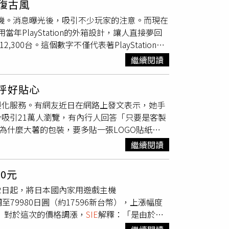
復古風
ion設備之外，同時專注於提供引人入勝的線上體
玩家使用「they」和「them」等中性代詞來稱
o、PS5主機。消息曝光後，吸引不少玩家的注意。而現在
望的作品。Hermen Hulst說明，雖然移
雷同，導致遊戲一上市就遭到大量負評灌爆。僅
當年PlayStation的外箱設計，讓人直接夢回
了在這一領域取得成功，
SIE
將專注於符合
夢宮娛樂在10月推出的3A大作《無名九使 覺
,300台。這個數字不僅代表著PlayStation的
on Koi，其正在開發的移動動作遊戲也將不再繼續推
布萊爾。玩家認為，在金布萊爾的影響下，《無
的傳統，當時
SIE
同樣推出限量12,300套的限量
宣佈對其開發的遊戲《Concord》進行重要更新。儘管該遊
這款斥資1億美元（約32億台幣）開發的遊
繼續閱讀
計風格，包括灰色外殼和經典的四色Logo。此
閉工作室。
SIE
強調，經過深思熟慮，關閉這兩個
85人。而近日就有網友發文抱怨「我無法理解，遊
。但不論是哪種版本，均不包含單獨販售的光碟機。
射擊遊戲是一個競爭激烈的領域，但發現
弄者，反對貪婪企業，反對胡說八道。玩家們一
呼好貼心
yo突然在其社群網站X平台上貼出一張照片，指
持續提升相關服務能力，以推動未來的進步。
發者、遊戲媒體）要迎合這些胡說八道呢？」這
製化服務。有網友近日在網路上發文表示，她手
顯地看到這次30周年系列限定主機的外箱，不管
正確化的馬斯克，也分享了這篇貼文表示「太多
吸引21萬人瀏覽，有內行人回答「只要是客製
襲1994年推出的PlayStation的外箱。
戲再次偉大」。而這篇貼文曝光後，在極短的時間
，為什麼大薯的包裝，要多貼一張LOGO貼紙
自社群網站X）
超過1.3萬次的轉發。（圖／翻攝自社群網站
回應，「代表奧客又在那邊客製化去鹽，但根本
繼續閱讀
ush的時候拿錯」、「去鹽的意思」、「特
內行人解答，不只是薯條去鹽會被貼貼紙，只要
0元
貼一張」、「只要是客製化都會貼貼紙喔！漢堡
月2日起，將日本國內家用遊戲主機
「說到這個，我覺得貼可愛貼紙或是貼客製貼
）上調至79980日圓（約17596新台幣），上漲幅度
叉）個人感受不太好。貼紙是多個成本，不一
 對於這次的價格調漲，
SIE
解釋：「是由於全
製化食物。（圖／Threads／
司表示：「提高價格是一個艱難的商業決策，但