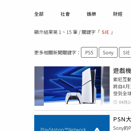
人物
汽車
全部
社會
娛樂
財經
專欄
房產新勢力
顯示結果第 1 ~ 15 筆 / 關鍵字「
SIE
」
更多相關新聞關鍵字：
PS5
Sony
SIE
遊戲機
索尼互動娛樂
將自4
受到全
Tomat
04月1
另款主機
定。」
PSN
歐洲PS
Sony
位版：3