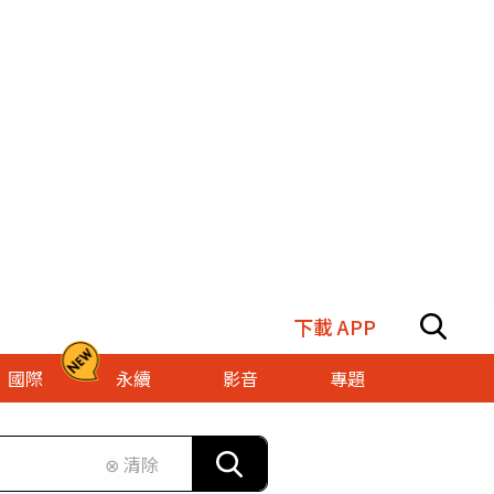
下載 APP
國際
永續
影音
專題
⊗ 清除