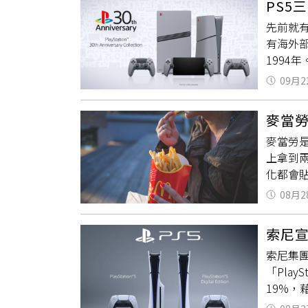
PS5
公告中
鳴特攻C
先前就
驗。他指
呼角色
有海外部
動遊戲
僅12天
1994
Play
醒》，
誕生日期
進。關於F
名九使
09月2
PS4主
戲在某
戲，最終
外，PS
工作室是
戲開發
麥當
目前該系
《Con
向排斥
麥當勞
稱這就
篇貼文
上拿到
是從配色
遊戲工
化都會貼
這對於
內就獲得
嗎？」
X）
08月2
不會比
製，去
索尼宣
餐點有
索尼集
醬多之
「Play
紙，很
19%
定要有，
球經濟
last_tra