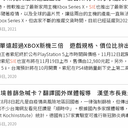
推出「GREY芋泥冠軍拿鐵／莊園拿鐵」以及「GREY芝麻冠軍拿鐵
時，微軟推出了最新家用主機Xbox Series X，
SIE
也推出了最新家
也改以竹炭豆漿入麵團，推出「GREY豆漿焙茶奶酥吐司」，並
伴隨著疫情，以及全球的晶片荒，讓這兩台的主機的產能一直無法
COOK!ES」，包含抹茶口味的574、巧克力口味的NB logo，和奶
box Series X，但店家不斷的推遲交貨時間，目前已經延遲到
FE!N台北民權店推出跨界職人策展。即日起～6/26，New Ba
媒體控訴，他在1月幫兒子購買心儀的Xbox Series X時，
並注入永續理念，在CAFE!N台北民權店推出主題展覽，共同策展單
4日, 2021
款，接著再告訴客戶何時交貨，但是交貨時間不斷地被推遲，他們
ydney
Sie
、hallo hutte，希望透過職人們的專業敘事與獨
月，之後又延到6月，現在則是直接說2022年2月才能拿到貨。其實除了
「GREY MASK」（左）與「COFFEE CONTAINER」咖啡豆罐。C
訂單遠超過XBOX新機三倍 遊戲規格、價位比拚
PS5同樣也是面臨到相同的狀況，從上市至今供貨依舊無法穩定。報導
贈品，包括「GREY MASK」口罩放入雙品牌Logo，採左右對
王者索尼終於公布PlayStation 5上市時間與價格，11月12
伯遜 (Andy Robertson)表示，主機會嚴重缺乏，除了因
AINER」，以馬口鐵為主材質，罐身底部的透氣閥可讓烘焙後的咖
灣索尼
SIE
也宣布將在11月19日上市，售價由12,980元起，另
而根據《3DMGame》4月的報導指出，富士康總裁劉楊偉表
網也推出限定活動，門市單筆消費滿250元贈GREY MASK 1片
ria 5 ii，台灣預計將在10月開賣。索尼在PS4總銷量創下史
估計在2021年難以緩解。報導中推測，這波晶片荒應該會持續到20
AINER 1只（不累贈，單筆消費滿750元僅能擇1款贈品，恕不同時贈
的上市日期與售價，PS5將在11月12日優先在包括美、日、韓在
續缺貨至2022年第二季，但報導中也指出，這也不代表到時候缺
OFFEE CONTAINER 1只（不累贈），贈品皆數量有限、贈完為
9日, 2020
499美元、數位版為399美元，台灣索尼
SIE
也在稍晚宣布，台灣將
價為15,980元，數位版為12,980元。索尼PS5與微軟XBOX S
入境普篩急喊卡？翻譯國外媒體報導 漢堡市長竟
他規格與一般版完全相同，導致PS5數位版的定價仍高達399美元，相
定8月8日起凡是自疫情高風險地區回國者，一律強制篩檢，但傳
、內建儲存空間、記憶體都縮水，不能玩4K遊戲、只支援1440
讓不少台灣網友看完狂讚是「順時中」。根據國內多家媒體報導
便宜了100美元，兩者在台價差則為3,500元。在訂單量方面
ert KochInstitute）統計，德國有157家實驗室可進行新
機遊戲、而非PC網路遊戲或甚至是雲端遊戲，加上過去兩代主機
週可進行120萬件的檢測。不過因為德國規定從高風險國家返國
量，索尼PS5訂單量仍是遠遠超過微軟XBOX新主機的三倍之
5日, 2020