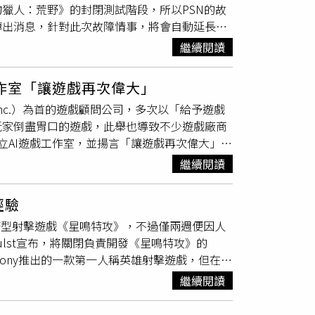
獵人：荒野》的封閉測試階段，所以PSN的故
光碟機版：799.95澳幣（約台幣16500元）
傳出消息，針對此次故障情事，將會自動延長玩
幣14700元）→859.95紐元（約台幣16400元）
了PS Stroe的遊戲無法下載外，其中包含帳戶
幣18200元）不過與此同時，PS5獨立光碟機的建議
繼續閱讀
irect等功能都出現問題。這也代表著，絕大部分需要網路
50元）→79.99歐元（約台幣2960元）英國：
資料顯示，有超過71,000名用戶回報PSN故障
.95澳幣（約台幣3270元）→124.95澳幣（約台
作室「讓遊戲再次偉大」
也在9日下午2點41分發文表示「PlayStation
（約台幣2670元）該則公告還指出，以上未列出的歐
 Inc.）為首的遊戲顧問公司，多次以「給予遊戲
便，我們深感抱歉。我們將自動延長所有
地的零售商進行核實。此外，目前台灣PS5官
玩家倒盡胃口的遊戲，此舉也導致不少遊戲廠商
間的耐心等待，我們由衷感謝。」而在這份聲明中，官方
為3680元，台灣市場是否也會啟動類似調整，目
立AI遊戲工作室，並揚言「讓遊戲再次偉大」，
，因為PSN影響而無法進行《魔物獵人：荒野》
一家加拿大的敘事設計和諮詢工作室，總部位於蒙特
OBT2，由於PSN故障的發生，導致無法參加
繼續閱讀
該公司致力於提升電子遊戲中的敘事質量，並推動
們目前正在討論是否能夠在下週末以後，額外進
款知名遊戲提供諮詢，協助塑造角色形象及豐
群網站X）《CTWANT》就此事詢問台灣
經驗
色設定，讓不少玩家極為不滿，特別是在《心靈
知玩家。
務型射擊遊戲《星鳴特攻》，不過僅兩週便因人
重塑被指為強行灌輸政治理念，引發激烈爭議。除
en Hulst宣布，將關閉負責開發《星鳴特攻》的
elair）被爆曾在2019年遊戲開發者大會
攻》是Sony推出的一款第一人稱英雄射擊遊戲，但在
正確化」的建議。2024年時，該公司也有員工
23日在PlayStation 5和Windows平台
rin Wild的Sweet Baby的員工聲稱，
繼續閱讀
2024年9月4日宣布將於9月6日下線本作並關
而玩家對於遊戲政治正確化的反應，其實從兩個
法吸引足夠玩家支持。Hermen Hulst在
8年、耗資50億元新台幣開發的第一人稱射擊遊戲《星