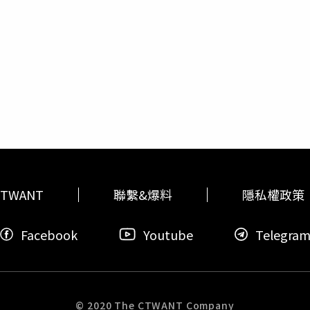
避免排擠醫院的檢測需求，德國政府決定近日內停止對入境者強
前都獨家提供電源供應器的台達電、代工AMD處理器的台積電、P
竟是這麼說。（圖／Spiegel.de）不過根據《CTWANT》分
7日同樣透過線上發表今年第二款5G手機Xperia 5 ii，5 ii與5月
entscher）的報導，其實他認同從高危險區返國的人要全面普篩
龍865，沒有改用865+，三鏡頭主相機規格也完全相同，而且為了更為合
hn）的做法是錯的，由於德國現行做法是民眾搭機返回德國，必須
過為了迎合手遊玩家需求，5 ii的螢幕更新率拉高至下半年Andro
薛爾認為，就算民眾提出證明，也有可能在進行檢測後甚至搭飛
Hz讓遊戲操作更準確、更迅速。Xperia 5 ii電池容量為4,000毫
隔離5天再進行檢測，只有這項測試是陰性，才允許他們再次與人
機孔的旗艦機種，台灣索尼行動表示，將在10月在台上市5 ii。
括國民黨前青年團長呂謦煒也在臉書表示，先前媒體發布的報導
篇不同報導，而且只翻譯其一，不翻譯其二，恐被部分媒體帶風向
發布的報導，恐被部分媒體帶風向洗腦！。（圖／FB）呂謦煒在
，在旅客返國後5到7天進行「第二次篩檢」。但薛爾認為不妥，
做一次檢驗，入境後還是要隔離，然後還是要再做一次檢驗？）
示，漢堡市長認同從高危險區返國的人要全面普篩，但批評「民
TWANT
聯繫&爆料
隱私權政策
政策「嚴重錯誤」的真正主張。以下為德國漢堡市長彼得薛爾接受《明
ikorückkehrer müssen fünf Tage Quarantäne einhalten und dan
Facebook
Youtube
Telegra
ausfällt, dürfen
sie
wieder unter die Leute. Und ich halte es für
bst zahlen. Wer sich dafür entscheidet, mit einem Urlaub ein 
en aufkommen. Es dürfen nicht diejenigen im Nachteil sein, die
kogebieten verzichten.翻譯：薛爾：所有有風險返國的人
們再次恢復社交活動。 而且我認為返國者付檢測費是合理的。 
© 2020 The CTWANT Company