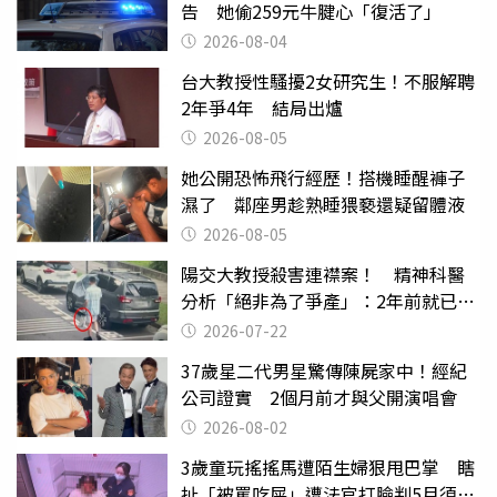
告 她偷259元牛腱心「復活了」
2026-08-04
台大教授性騷擾2女研究生！不服解聘
2年爭4年 結局出爐
2026-08-05
她公開恐怖飛行經歷！搭機睡醒褲子
濕了 鄰座男趁熟睡猥褻還疑留體液
2026-08-05
陽交大教授殺害連襟案！ 精神科醫
分析「絕非為了爭產」：2年前就已言
行詭異
2026-07-22
37歲星二代男星驚傳陳屍家中！經紀
公司證實 2個月前才與父開演唱會
2026-08-02
3歲童玩搖搖馬遭陌生婦狠甩巴掌 瞎
扯「被罵吃屎」遭法官打臉判5月須入