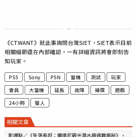
《CTWANT》就此事詢問台灣SIET，SIET表示目前
相關細節還在內部確認，一有詳細資訊將會即刻告
知玩家。
PS5
Sony
PSN
當機
測試
玩家
會員
大當機
延長
故障
補償
遊戲
24小時
獵人
相關文章
影爆點／《失落泰坦：鐵達尼觀光潛水器遇難揭秘》，