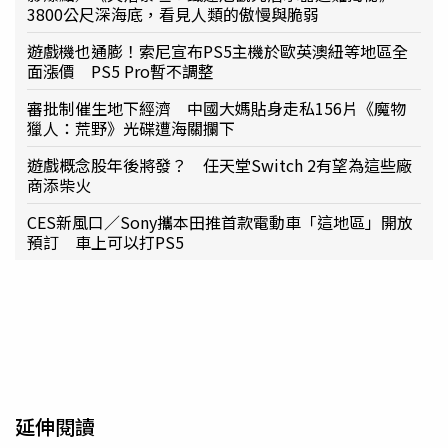
3800公尺深海底，看見人類的傲慢與脆弱
遊戲機也通膨！索尼宣布PS5主機於歐英澳紐等地區全
面漲價 PS5 Pro暫不調整
審批制催生地下經濟 中國大媽貼身走私156片《魔物
獵人：荒野》光碟遭海關攔下
遊戲概念股年後將發？ 任天堂Switch 2有望為這些廠
商添柴火
CES新風口／Sony攜本田推首款電動車「這地區」開放
預訂 車上可以打PS5
延伸閱讀