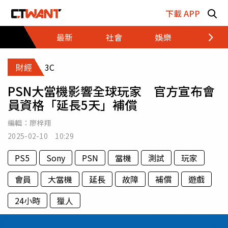
跳至主要內容區塊
下載 APP
最新
社會
娛樂
財經
財經
3C
PSN大當機影響全球玩家 官方宣布會
員資格「延長5天」補償
編輯：
廖梓翔
2025-02-10 10:29
PS5
Sony
PSN
當機
測試
玩家
會員
大當機
延長
故障
補償
遊戲
24小時
獵人