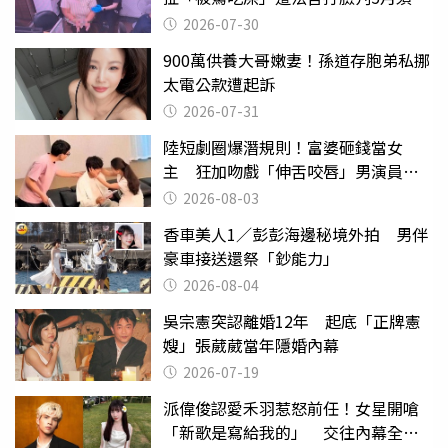
監
2026-07-30
900萬供養大哥嫩妻！孫道存胞弟私挪
太電公款遭起訴
2026-07-31
陸短劇圈爆潛規則！富婆砸錢當女
主 狂加吻戲「伸舌咬唇」男演員崩
潰
2026-08-03
香車美人1／彭彭海邊秘境外拍 男伴
豪車接送還祭「鈔能力」
2026-08-04
吳宗憲突認離婚12年 起底「正牌憲
嫂」張葳葳當年隱婚內幕
2026-07-19
派偉俊認愛禾羽惹怒前任！女星開嗆
「新歌是寫給我的」 交往內幕全說