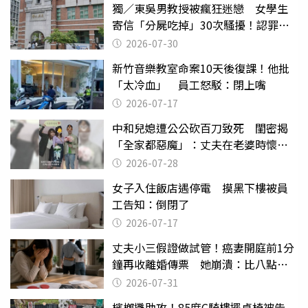
獨／東吳男教授被瘋狂迷戀 女學生
寄信「分屍吃掉」30次騷擾！認罪免
關
2026-07-30
新竹音樂教室命案10天後復課！他批
「太冷血」 員工怒駁：閉上嘴
2026-07-17
中和兒媳遭公公砍百刀致死 閨密揭
「全家都惡魔」：丈夫在老婆時懷孕
摔東西
2026-07-28
女子入住飯店遇停電 摸黑下樓被員
工告知：倒閉了
2026-07-17
丈夫小三假證做試管！癌妻開庭前1分
鐘再收離婚傳票 她崩潰：比八點檔
還扯
2026-07-31
檳榔攤助攻！85度C騎樓擺桌椅被告