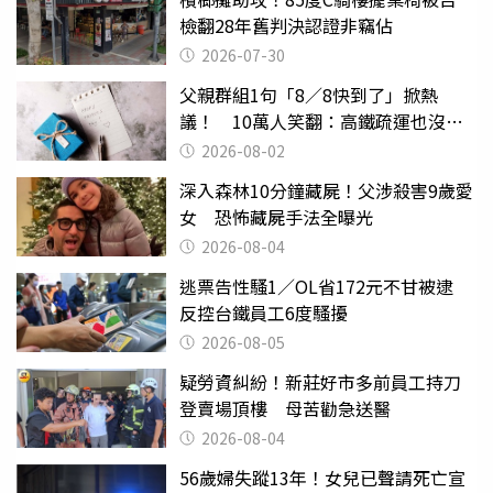
檢翻28年舊判決認證非竊佔
2026-07-30
父親群組1句「8／8快到了」掀熱
議！ 10萬人笑翻：高鐵疏運也沒列
父親節
2026-08-02
深入森林10分鐘藏屍！父涉殺害9歲愛
女 恐怖藏屍手法全曝光
2026-08-04
逃票告性騷1／OL省172元不甘被逮
反控台鐵員工6度騷擾
2026-08-05
疑勞資糾紛！新莊好市多前員工持刀
登賣場頂樓 母苦勸急送醫
2026-08-04
56歲婦失蹤13年！女兒已聲請死亡宣