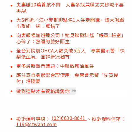
夫妻賺10萬養孩不夠 人妻多找兼職丈夫秒喊不要
再AA
大S猝逝／汪小菲群聊點名1人暴走開譙…遭大咖踢
出群組 網：罵錯了
向妻報備加班睡公司！她見聯發科尪「帳單1秘密」
心碎了：熟睡的臉好陌生
全台到院前OHCA人數突破5百人 專業醫示警「快
樂低血氧」並非新冠獨有
更多最新熱門議題：中聯致癌油風暴
應注意自身狀況合理使用 金管會示警「先買後
付」埋隱憂
做到這點才有資格說愛你
PR
(02)6630-8641
投訴爆料專線：
、投訴爆料信箱：
119@ctwant.com