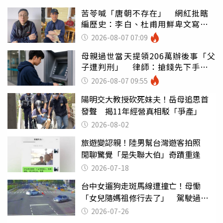
苦苓喊「唐朝不存在」 網紅批瞎
編歷史：李白、杜甫用鮮卑文寫
詩？
2026-08-07 07:09
母親過世當天提領206萬辦後事「父
子遭判刑」 律師：搶錢先下手是
罪
2026-08-07 09:55
陽明交大教授砍死妹夫！岳母追思首
發聲 揭11年經營真相駁「爭產」
2026-08-02
旅遊變認親！陸男幫台灣遊客拍照
閒聊驚覺「是失聯大伯」奇蹟重逢
2026-07-18
台中女遛狗走斑馬線遭撞亡！母慟
「女兒隨媽祖修行去了」 駕駛過失
致死判9月
2026-07-26