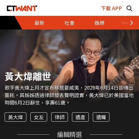
跳至主要內容區塊
下載 APP
最新
社會
娛樂
財經
黃大煒離世
歌手黃大煒上月才宣布移居夏威夷，2026年6月14日卻傳出
噩耗。其姊姊透過律師發表聲明證實，黃大煒已於美國當地
時間6月2日辭世，享壽61歲。
黃大煒
女友
律師
遺產
遺囑
編輯精選