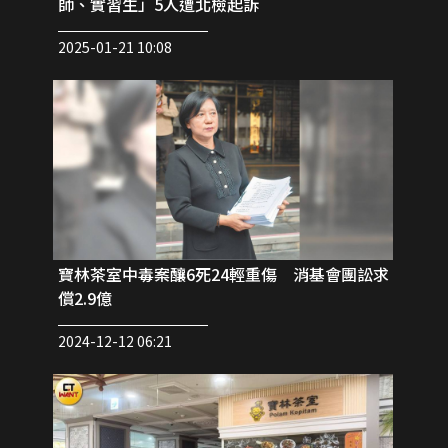
師、實習生」5人遭北檢起訴
2025-01-21 10:08
寶林茶室中毒案釀6死24輕重傷 消基會團訟求
償2.9億
2024-12-12 06:21