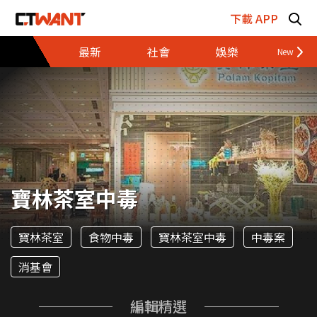
跳至主要內容區塊
下載 APP
最新
社會
娛樂
財經
寶林茶室中毒
寶林茶室
食物中毒
寶林茶室中毒
中毒案
消基會
編輯精選