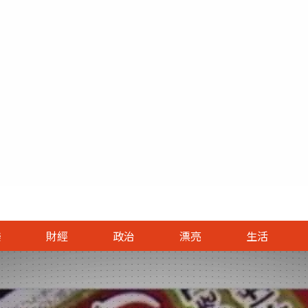
跳至主要內容區塊
治首頁
漂亮首頁
生活首頁
國際首頁
論壇
樂
財經
政治
漂亮
生活
焦點
美容
綜合
最新
新聞
人物
時尚
美旅
大陸
影音
評論
精品
健康