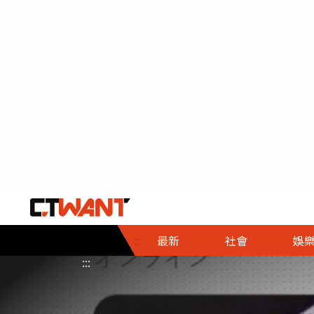
社會首頁
娛樂首頁
財經首頁
政
:::
最新
社會
娛
時事
即時
熱線
:::
直擊
大條
人物
調查
專題
３Ｃ