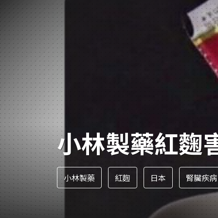
人物
汽車
專欄
房產新勢力
小林製藥紅麴
小林製藥
紅麴
日本
腎臟疾病