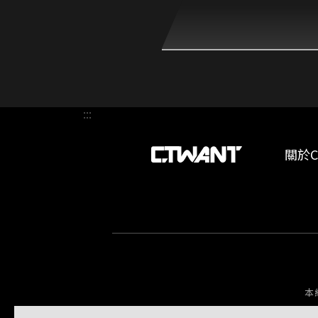
:::
關於C
本