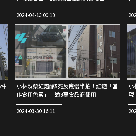
2024-04-13 09:13
202
6件
小林製藥紅麴釀5死反應慢半拍！紅麴「當
小
作食用色素」 逾3萬食品商使用
現
2024-03-30 16:11
202