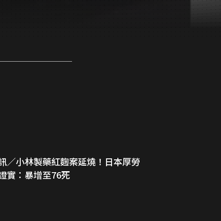
訊／小林製藥紅麴案延燒！日本厚勞
證實：暴增至76死