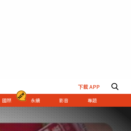
下載 APP
國際
永續
影音
專題