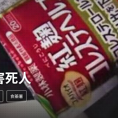
寵物
運勢
運動
梅酒
害死人
食藥署