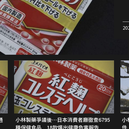
20
通
小林製藥爭議後…日本消費者廳徹查6795
小
種保健食品 18款爆出健康危害報告
件