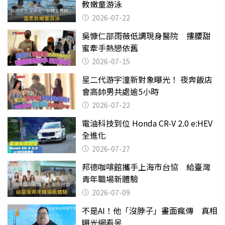
教嫩童游泳
2026-07-22
吳慷仁邵雨薇低調現身醫院 摟腰甜
蜜牽手熱戀依舊
2026-07-15
星二代游宇潼新對象曝光！ 夜奔飯店
會高帥男共處逾5小時
2026-07-22
電油科技到位 Honda CR-V 2.0 e:HEV
全進化
2026-07-27
邦德咖啡館攜手上海市台協 給臺灣
青年職場新體驗
2026-07-09
不是AI！他「沒脖子」畫面瘋傳 真相
曝光網看呆