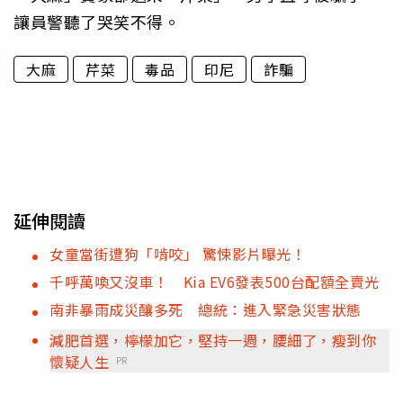
讓員警聽了哭笑不得。
大麻
芹菜
毒品
印尼
詐騙
延伸閱讀
女童當街遭狗「啃咬」 驚悚影片曝光！
千呼萬喚又沒車！ Kia EV6發表500台配額全賣光
南非暴雨成災釀多死 總統：進入緊急災害狀態
減肥首選，檸檬加它，堅持一週，腰細了，瘦到你
懷疑人生
PR