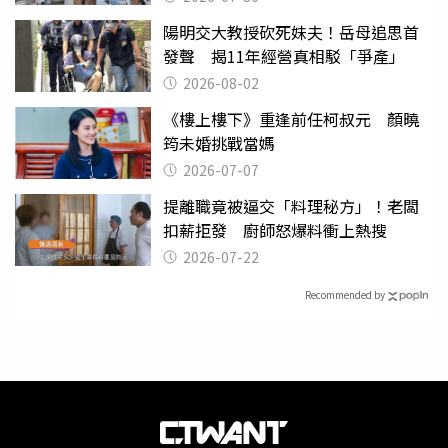
陽明交大教授砍死妹夫！岳母追思首
發聲 揭11年經營真相駁「爭產」
2026-08-02
《樓上樓下》重逢前任柯叔元 顏曉
筠未婚挑戰當媽
2026-07-07
提離職竟被逼交「料理秘方」！老闆
扣薪拒發 廚師怒爆料衝上熱搜
2026-07-22
Recommended by