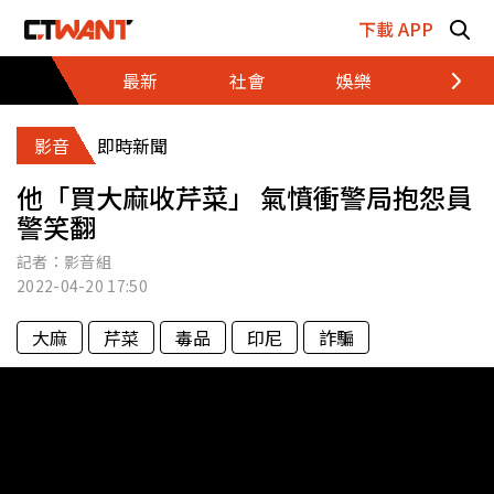
跳至主要內容區塊
下載 APP
最新
社會
娛樂
財經
影音
即時新聞
他「買大麻收芹菜」 氣憤衝警局抱怨員
警笑翻
記者：影音組
2022-04-20
17:50
大麻
芹菜
毒品
印尼
詐騙