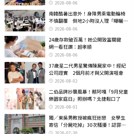
2026-08-06
南韓酷暑出意外！身障男乘電動輪椅
不慎翻覆 倒地2小時沒人理「曝曬
亡」
2026-08-06
24歲存款破百萬！她公開致富關鍵
網一看狂讚：超孝順
2026-08-06
37歲星二代男星驚傳陳屍家中！經紀
公司證實 2個月前才與父開演唱會
2026-08-02
二伯品牌抄襲風暴！蔡阿嘎「9月兒童
樂園家庭日」照辦嗎？北捷鬆口了
2026-08-01
獨／東吳男教授被瘋狂迷戀 女學生
寄信「分屍吃掉」30次騷擾！認罪免
關
2026-07-30