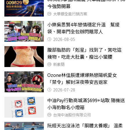
今強勢開募
大華銀全能行銷方案
小樂吳思賢4年戀情穩定升溫 幫提
袋、開車門全包辦閃瞎眾人
2026-08-05
腹部脂肪的「剋星」找到了，常吃這
幾物，吃走大肚囊，瘦出小蠻腰
新素簡
Ozone林佳辰遭爆爆熱戀陽帆愛女
「禁令」解封深夜帶安吉返家
2026-07-28
中油Pay行動商城滿$699+站取 隨機送
小海豹聯名小燈箱
台灣中油股份有限公司
阮經天出沒泳池「胴體太養眼」 溫柔