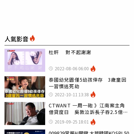
人氣影音
杜姸 對不起謝謝
2022-08-06 06:00
泰國幼兒園僅5幼孩倖存 3歲童因
一習慣逃死劫
2022-10-11 13:38
CTWANT 一周一砲 》江南案主角
借貸度日 吳敦泣訴長子吞2.5億棄
養
2019-09-25 18:01
009829掌握AI關鍵 大華韓國KOSPI 50