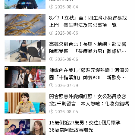
2026-08-04
8／7「立秋」至！四生肖小感冒易找
上門 養生辦法及禁忌事項一覽
2026-08-06
高雄欠到台北！長庚、榮總、部立醫
院都受害 「醫療暴力男」離譜紀錄
曝光
2026-08-06
辣露內在美1／郭源元爆熱戀！河濱公
園「十指緊扣」帥氣KOL 新歡身份
曝光
2026-07-29
開會照意外變網紅照！女公務員妝容
掀2千則留言 本人怒嗆：化妝有錯嗎
2026-08-05
15歲倒追27歲男！交往1個月懷孕
36歲當阿嬤故事曝光