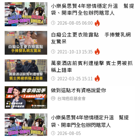
小樂吳思賢4年戀情穩定升溫 幫提
袋、開車門全包辦閃瞎眾人
2026-08-05 06:00
白癡公主更衣險露點 手捧雙乳網
友驚呆
2021-10-13 15:35
萬豪酒店前賓利遭槍擊 賓士男被抓
稱上錯車
2022-03-25 15:11
做到這點才有資格說愛你
台灣癌症基金會
小樂吳思賢4年戀情穩定升溫 幫提
袋、開車門全包辦閃瞎眾人
2026-08-05