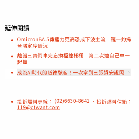
延伸閱讀
OmicronBA.5傳播力更高恐成下波主流 羅一鈞揭
台灣定序情況
離譜三寶倒車完忘換檔撞柵欄 第二次連自己車一
起撞
成為AI時代的道德駭客！一次拿到三張資安證照
PR
(02)6630-8641
投訴爆料專線：
、投訴爆料信箱：
119@ctwant.com