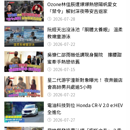
Ozone林佳辰遭爆爆熱戀陽帆愛女
「禁令」解封深夜帶安吉返家
2026-07-28
阮經天出沒泳池「胴體太養眼」 溫柔
教嫩童游泳
2026-07-22
吳慷仁邵雨薇低調現身醫院 摟腰甜
蜜牽手熱戀依舊
2026-07-15
星二代游宇潼新對象曝光！ 夜奔飯店
會高帥男共處逾5小時
2026-07-22
電油科技到位 Honda CR-V 2.0 e:HEV
全進化
2026-07-27