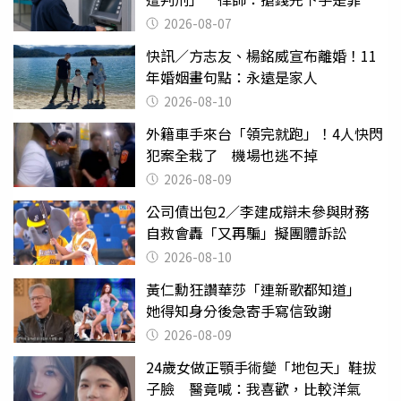
2026-08-07
快訊／方志友、楊銘威宣布離婚！11
年婚姻畫句點：永遠是家人
2026-08-10
外籍車手來台「領完就跑」！4人快閃
犯案全栽了 機場也逃不掉
2026-08-09
公司債出包2／李建成辯未參與財務
自救會轟「又再騙」擬團體訴訟
2026-08-10
黃仁勳狂讚華莎「連新歌都知道」
她得知身分後急寄手寫信致謝
2026-08-09
24歲女做正顎手術變「地包天」鞋拔
子臉 醫竟喊：我喜歡，比較洋氣