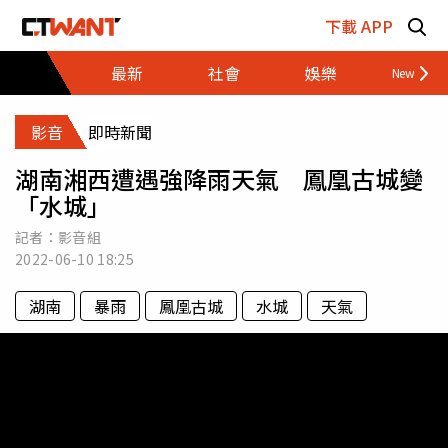
跳至主要內容區塊
下載 APP
最新
社會
娛樂
財經
影音
即時新聞
湖南湘西遭遇強降雨天氣 鳳凰古城變
「水城」
記者：影音組
2022-06-10
18:25
湖南
暴雨
鳳凰古城
水城
天氣