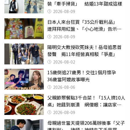
裝「牽手掃貨」 結婚13年甜成這樣
2026-08-09
日本人來台狂買「35公斤戰利品」
連拜拜用紅盤、「小心地滑」告示牌
也帶回家
2026-08-09
陽明交大教授砍死妹夫！岳母追思首
發聲 揭11年經營真相駁「爭產」
2026-08-02
15歲倒追27歲男！交往1個月懷孕
36歲當阿嬤故事曝光
2026-08-06
父親節聚餐點3千合菜！「15人擠10人
桌」她餓到崩潰 網傻眼：讓店家看
笑話
2026-08-09
母親過世當天提領206萬辦後事「父子
遭判刑」 律師：搶錢先下手是罪