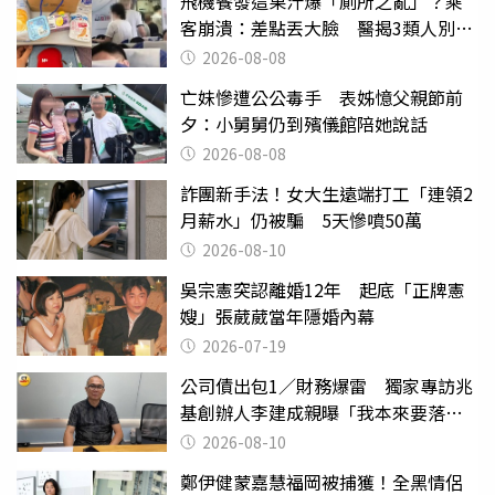
飛機餐發這果汁爆「廁所之亂」？乘
客崩潰：差點丟大臉 醫揭3類人別亂
喝
2026-08-08
亡妹慘遭公公毒手 表姊憶父親節前
夕：小舅舅仍到殯儀館陪她說話
2026-08-08
詐團新手法！女大生遠端打工「連領2
月薪水」仍被騙 5天慘噴50萬
2026-08-10
吳宗憲突認離婚12年 起底「正牌憲
嫂」張葳葳當年隱婚內幕
2026-07-19
公司債出包1／財務爆雷 獨家專訪兆
基創辦人李建成親曝「我本來要落
跑」
2026-08-10
鄭伊健蒙嘉慧福岡被捕獲！全黑情侶