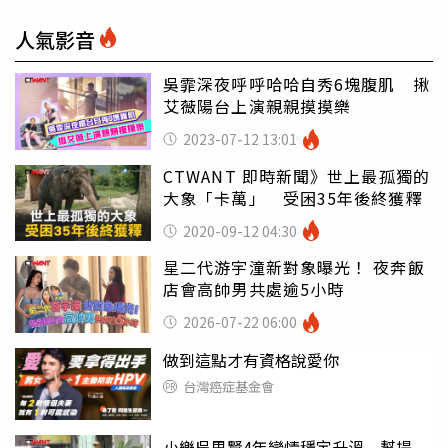
人氣影音
吳霏深夜呼呼哈哈自秀6塊腹肌 揪
艾薇陽台上演親親摸摸樂
2023-07-12 13:01
CTWANT 即時新聞》世上最孤獨的
大象「卡萬」 受困35年後終獲釋
2020-09-12 04:30
星二代游宇潼新對象曝光！ 夜奔飯
店會高帥男共處逾5小時
2026-07-22 06:00
做到這點才有資格說愛你
台灣癌症基金會
小樂吳思賢4年戀情穩定升溫 幫提