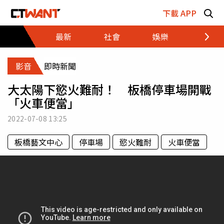
跳至主要內容區塊
下載 APP
最新
社會
娛樂
財經
影音
即時新聞
大太陽下慾火難耐！ 板橋停車場開戰
「火車便當」
2022-07-08
13:25
板橋藝文中心
停車場
慾火難耐
火車便當