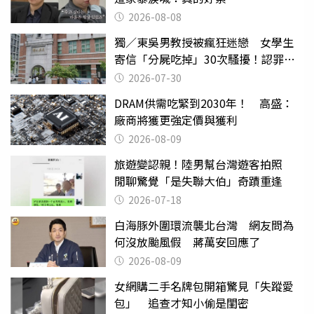
2026-08-08
獨／東吳男教授被瘋狂迷戀 女學生
寄信「分屍吃掉」30次騷擾！認罪免
關
2026-07-30
DRAM供需吃緊到2030年！ 高盛：
廠商將獲更強定價與獲利
2026-08-09
旅遊變認親！陸男幫台灣遊客拍照
閒聊驚覺「是失聯大伯」奇蹟重逢
2026-07-18
白海豚外圍環流襲北台灣 網友問為
何沒放颱風假 蔣萬安回應了
2026-08-09
女網購二手名牌包開箱驚見「失蹤愛
包」 追查才知小偷是閨密