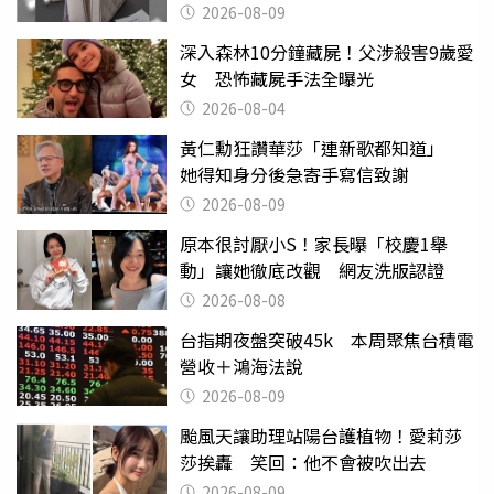
2026-08-09
深入森林10分鐘藏屍！父涉殺害9歲愛
女 恐怖藏屍手法全曝光
2026-08-04
黃仁勳狂讚華莎「連新歌都知道」
她得知身分後急寄手寫信致謝
2026-08-09
原本很討厭小S！家長曝「校慶1舉
動」讓她徹底改觀 網友洗版認證
2026-08-08
台指期夜盤突破45k 本周聚焦台積電
營收＋鴻海法說
2026-08-09
颱風天讓助理站陽台護植物！愛莉莎
莎挨轟 笑回：他不會被吹出去
2026-08-09