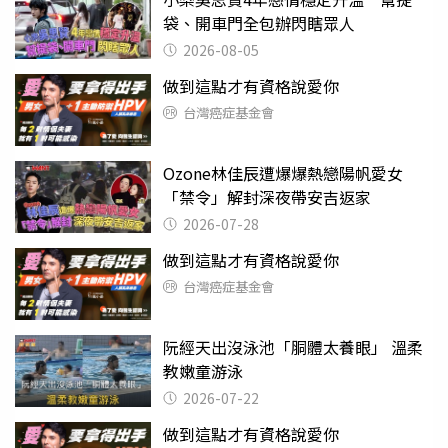
袋、開車門全包辦閃瞎眾人
2026-08-05
做到這點才有資格說愛你
台灣癌症基金會
Ozone林佳辰遭爆爆熱戀陽帆愛女
「禁令」解封深夜帶安吉返家
2026-07-28
做到這點才有資格說愛你
台灣癌症基金會
阮經天出沒泳池「胴體太養眼」 溫柔
教嫩童游泳
2026-07-22
做到這點才有資格說愛你