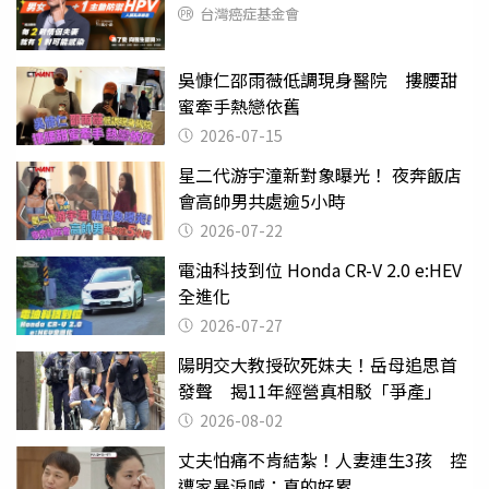
台灣癌症基金會
吳慷仁邵雨薇低調現身醫院 摟腰甜
蜜牽手熱戀依舊
2026-07-15
星二代游宇潼新對象曝光！ 夜奔飯店
會高帥男共處逾5小時
2026-07-22
電油科技到位 Honda CR-V 2.0 e:HEV
全進化
2026-07-27
陽明交大教授砍死妹夫！岳母追思首
發聲 揭11年經營真相駁「爭產」
2026-08-02
丈夫怕痛不肯結紮！人妻連生3孩 控
遭家暴淚喊：真的好累