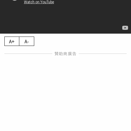
A+
A-