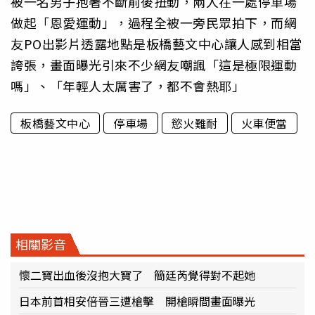
被一名男子抱著不斷前後扭動，兩人在一處停車場
做起「恩愛運動」，過程全被一旁民眾拍下，而網
友PO出影片透露地點是板橋藝文中心讓人感到相當
誇張，畫面曝光引來不少網友嘲諷「這是極限運動
嗎」、「年輕人太厲害了，都不會熱耶」
板橋藝文中心
停車場
慾火難耐
火車便當
相關影音
懷二寶出血後沒抱大寶了 簡廷芮覺得對不起她
日本前首相安倍晉三遭槍擊 開槍瞬間畫面曝光