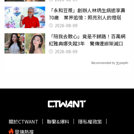
「永和豆漿」創辦人林炳生病逝享壽
70歲 業界追憶：照亮別人的燈塔
2026-08-09
「陪我去散心」竟是不歸路！百萬網
紅雅典娜失蹤3年 驚傳遭綁架滅口
2026-08-09
Recommended by
關於CTWANT
聯繫&爆料
隱私權政策
發燒熱搜