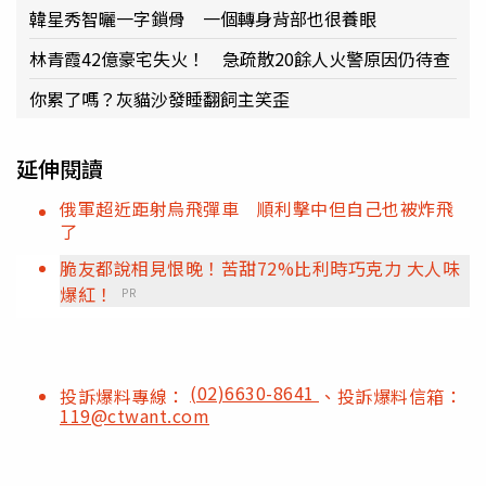
韓星秀智曬一字鎖骨 一個轉身背部也很養眼
林青霞42億豪宅失火！ 急疏散20餘人火警原因仍待查
你累了嗎？灰貓沙發睡翻飼主笑歪
延伸閱讀
俄軍超近距射烏飛彈車 順利擊中但自己也被炸飛
了
脆友都說相見恨晚！苦甜72%比利時巧克力 大人味
爆紅！
PR
(02)6630-8641
投訴爆料專線：
、投訴爆料信箱：
119@ctwant.com