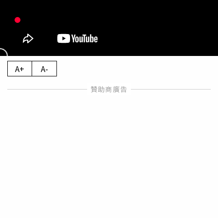
A+
A-