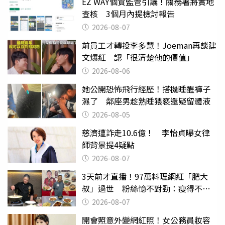
EZ WAY個資監管引議！關務署將實地
查核 3個月內提檢討報告
2026-08-07
前員工才轉投李多慧！Joeman再談建
文爆紅 認「很清楚他的價值」
2026-08-06
她公開恐怖飛行經歷！搭機睡醒褲子
濕了 鄰座男趁熟睡猥褻還疑留體液
2026-08-05
慈濟遭詐走10.6億！ 李怡貞曝女律
師背景提4疑點
2026-08-07
3天前才直播！97萬料理網紅「肥大
叔」過世 粉絲憶不對勁：瘦得不合
理
2026-08-07
開會照意外變網紅照！女公務員妝容