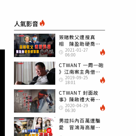
人氣影音
簽賭教父遭搜真
相 陳盈助硬喬綁
2021-01-27
架案出代誌
06:00
CTWANT 一周一砲
》江南案主角借貸
2019-09-25
度日 吳敦泣訴長
18:01
子吞2.5億棄養
CTWANT 封面故
事》陳啟禮大哥掉
2020-04-29
漆 97歲老翁為三
06:30
千萬房產渉家暴鬧
離婚
男控抖內百萬遭騙
愛 冒鴻海高層欲
入股17LIVE