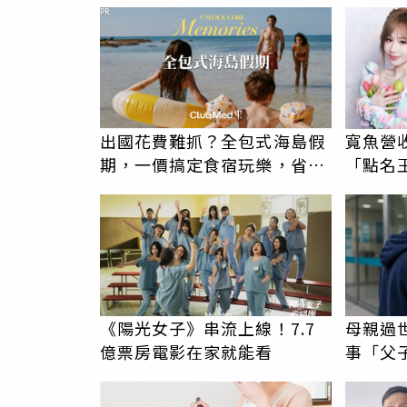
況
PR
出國花費難抓？全包式海島假
寬魚營
期，一價搞定食宿玩樂，省錢
「點名
更省心！
翻：財
《陽光女子》串流上線！7.7
母親過
億票房電影在家就能看
事「父
錢先下