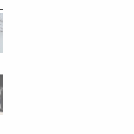
亮
、
力