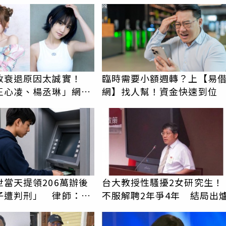
男」離譜紀錄曝光
PR
收衰退原因太誠實！
臨時需要小額週轉？上【易
王心凌、楊丞琳」網笑
網】找人幫！資金快速到位
報透明度滿分
世當天提領206萬辦後
台大教授性騷擾2女研究生！
子遭判刑」 律師：搶
不服解聘2年爭4年 結局出
手是罪