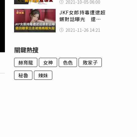
2021-10-05 06:00
JKF女郎持毒遭逮超
鏘對話曝光 還因
離家出走而被媽媽
2021-11-26 14:21
報失蹤
關鍵熱搜
赫育龍
女神
色色
敗家子
秘魯
辣妹