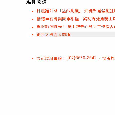
延伸閱讀
軒嵐諾升級「猛烈颱風」 沖繩外島強風狂
聯結車右轉與機車相撞 疑視線死角騎士
驚險影像曝光！ 騎士趕去面試新工作險
創世之楓盛大開服
(02)6630-8641
投訴爆料專線：
、投訴