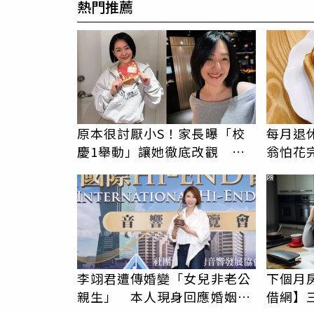
熱門推薦
原本很討厭小S！家長曝「校
每月退
慶1舉動」讓她徹底改觀 網
翁怕花完
友洗版認證
1片吐
PR
女兒
李翊君遭傳婚變「女兒非老公
下個月
親生」 本人現身回應婚姻現
借網】