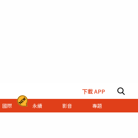
下載 APP
國際
永續
影音
專題