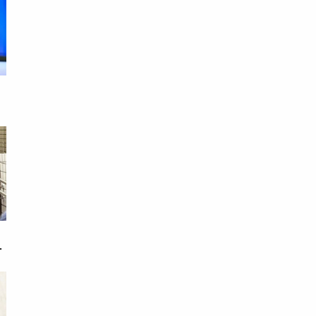
：
母
相