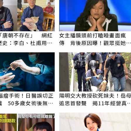
「唐朝不存在」 網紅
女主播鏡頭前打瞌睡畫面瘋
歷史：李白、杜甫用鮮
傳 背後原因曝！觀眾挺她
詩？
辛苦了
時腦瘤手術！日醫誤切正
陽明交大教授砍死妹夫！岳
織 50多歲女術後無法
追思首發聲 揭11年經營真
吸
駁「爭產」