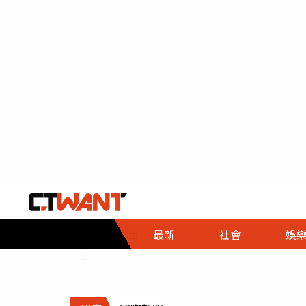
社會首頁
娛樂首頁
財經首頁
政
:::
最新
社會
娛
時事
即時
熱線
:::
直擊
大條
人物
調查
專題
３Ｃ