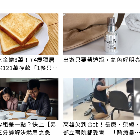
PR
休金逾3萬！74歲獨居
出遊只要帶這瓶，氣色好明
121萬存款「1餐只吃
司」 半年後暴瘦嚇壞
房租差一點？快上【易
高雄欠到台北！長庚、榮總
三分鐘解決燃眉之急
部立醫院都受害 「醫療暴