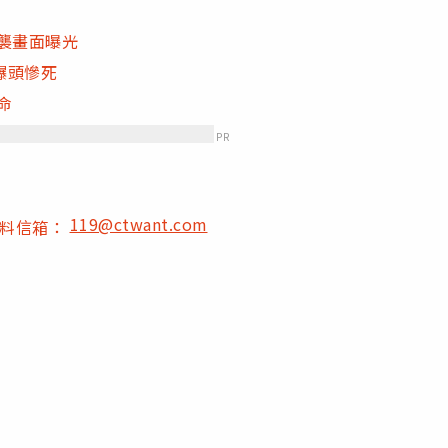
襲畫面曝光
爆頭慘死
喪命
PR
119@ctwant.com
爆料信箱：