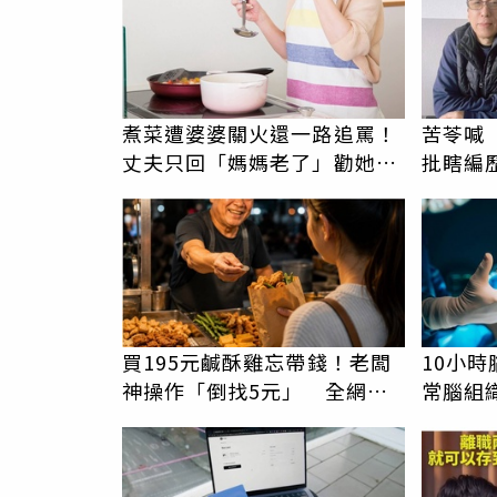
煮菜遭婆婆關火還一路追罵！
苦苓喊
丈夫只回「媽媽老了」勸她別
批瞎編
計較 人妻超崩潰：我像台傭
卑文寫
買195元鹹酥雞忘帶錢！老闆
10小
神操作「倒找5元」 全網看
常腦組
哭：這就是台灣
自主呼