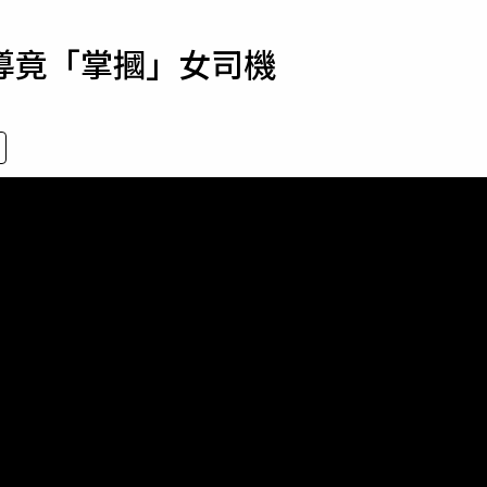
寵物
導竟「掌摑」女司機
運勢
運動
梅酒