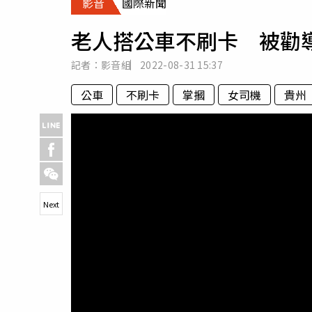
影音
國際新聞
人物
汽車
老人搭公車不刷卡 被勸
專欄
房產新勢力
記者：影音組
2022-08-31
15:37
公車
不刷卡
掌摑
女司機
貴州
Next