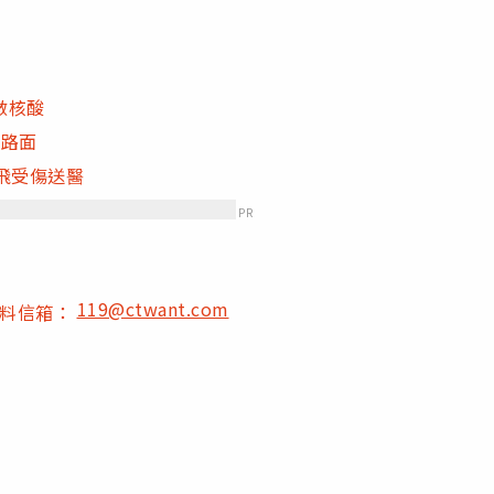
做核酸
砸路面
飛受傷送醫
PR
119@ctwant.com
爆料信箱：