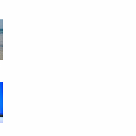
理
本
假
錢
：