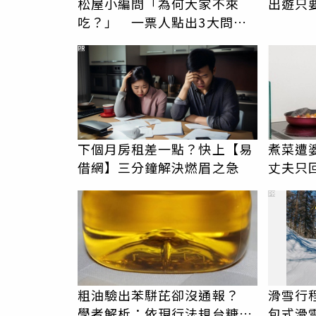
松屋小編問「為何大家不來
出遊只
吃？」 一票人點出3大問
題：滿手好牌打到爛
PR
下個月房租差一點？快上【易
煮菜遭
借網】三分鐘解決燃眉之急
丈夫只
計較 
PR
粗油驗出苯駢芘卻沒通報？
滑雪行
學者解析：依現行法規台糖沒
包式滑