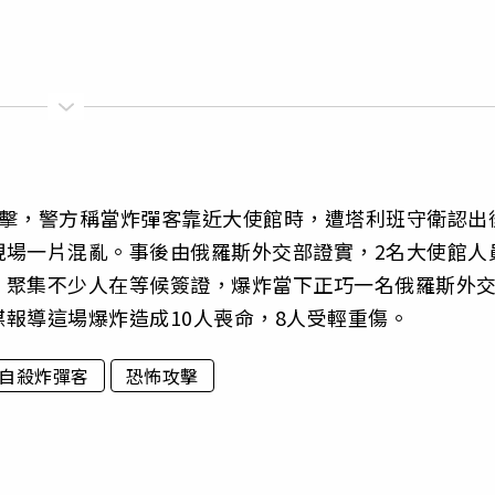
攻擊，警方稱當炸彈客靠近大使館時，遭塔利班守衛認出
現場一片混亂。事後由俄羅斯外交部證實，2名大使館人
，聚集不少人在等候簽證，爆炸當下正巧一名俄羅斯外
報導這場爆炸造成10人喪命，8人受輕重傷。
自殺炸彈客
恐怖攻擊