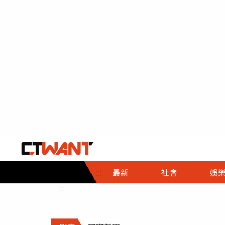
社會首頁
娛樂首頁
財經首頁
政
:::
最新
社會
娛
時事
即時
熱線
:::
直擊
大條
人物
調查
專題
３Ｃ