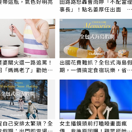
要帶這瓶，氣色好明亮
田路路怒轟曹雨婷「不配當
事長」！點名姜厚任出面 
尊首度回應了
PR
婆婆關火還一路追罵！
出國花費難抓？全包式海島
回「媽媽老了」勸她別
期，一價搞定食宿玩樂，省
人妻超崩潰：我像台傭
更省心！
程自己安排太繁瑣？全
女主播鏡頭前打瞌睡畫面瘋
雪假期：出門即雪場，
傳 背後原因曝！觀眾挺她