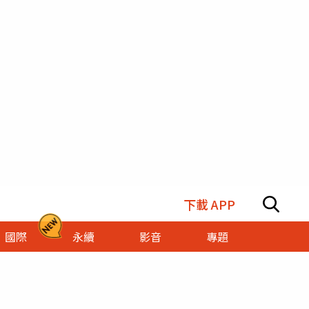
下載 APP
國際
永續
影音
專題