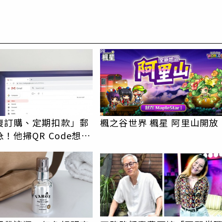
PR
複訂購、定期扣款」郵
楓之谷世界 楓星 阿里山開放
！他掃QR Code想取
蓄瞬間蒸發