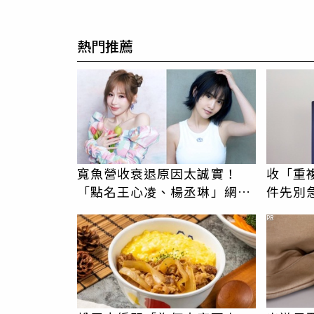
熱門推薦
寬魚營收衰退原因太誠實！
收「重
「點名王心凌、楊丞琳」網笑
件先別急
翻：財報透明度滿分
消 積
PR