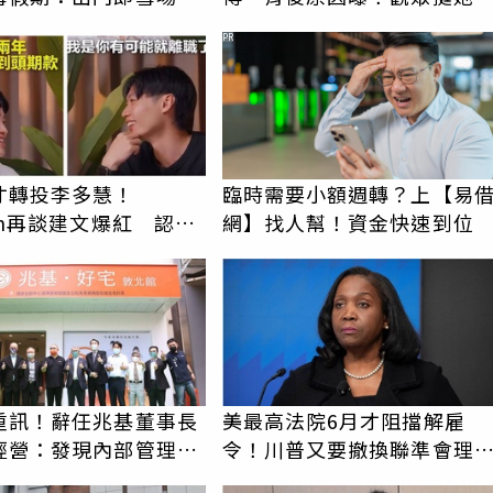
包不怕預算爆表！
辛苦了
PR
才轉投李多慧！
臨時需要小額週轉？上【易
an再談建文爆紅 認
網】找人幫！資金快速到位
楚他的價值」
重訊！辭任兆基董事長
美最高法院6月才阻擋解雇
經營：發現內部管理缺
令！川普又要撤換聯準會理
庫克