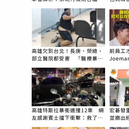
有通報義務
一價全
高雄欠到台北！長庚、榮總、
前員工
部立醫院都受害 「醫療暴力
Joem
男」離譜紀錄曝光
「很清
高雄特斯拉暴衝連撞12車 網
宏碁發
友感謝賓士擋下衝擊：救了很
並撤出
多人
失