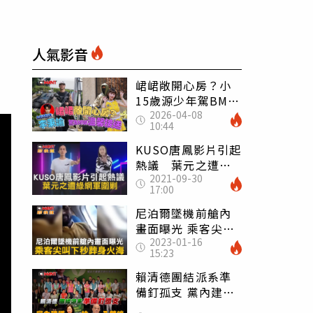
人氣影音
峮峮敞開心房？小
15歲源少年駕BMW
2026-04-08
接送回香閨
10:44
KUSO唐鳳影片引起
熱議 葉元之遭綠
2021-09-30
網軍圍剿
17:00
尼泊爾墜機前艙內
畫面曝光 乘客尖叫
2023-01-16
下秒葬身火海
15:23
賴清德團結派系準
備釘孤支 黨內建議
納蔡英文蘇貞昌入