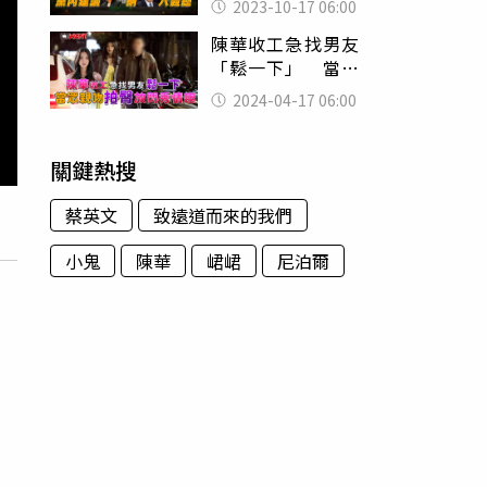
2023-10-17 06:00
競總
陳華收工急找男友
「鬆一下」 當眾
親吻拍臀放閃秀情
2024-04-17 06:00
趣
關鍵熱搜
蔡英文
致遠道而來的我們
小鬼
陳華
峮峮
尼泊爾