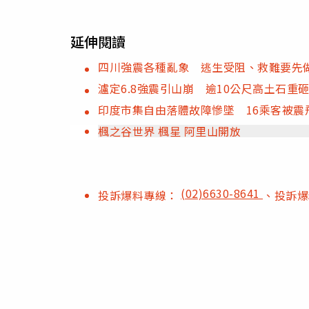
延伸閱讀
四川強震各種亂象 逃生受阻、救難要先
瀘定6.8強震引山崩 逾10公尺高土石重
印度市集自由落體故障慘墜 16乘客被震
楓之谷世界 楓星 阿里山開放
(02)6630-8641
投訴爆料專線：
、投訴