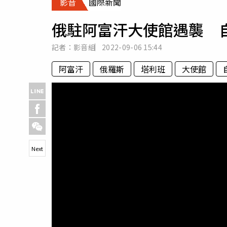
影音
國際新聞
人物
汽車
俄駐阿富汗大使館遇襲 
專欄
房產新勢力
記者：影音組
2022-09-06
15:44
阿富汗
俄羅斯
塔利班
大使館
Next