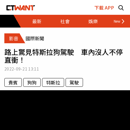
跳至主要內容區塊
下載 APP
最新
社會
娛樂
財經
影音
國際新聞
路上驚見特斯拉狗駕駛 車內沒人不停
直衝！
2022-09-21
13:11
貴賓
狗狗
特斯拉
駕駛