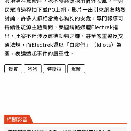
服地坐在駕駛座，牠不時將頭探出窗外吹風，一旁
民眾將過程拍下並PO上網，影片一出引來網友熱烈
討論，許多人都相當擔心狗狗的安危，專門報導可
持續性能源主題新聞，美國網路媒體Electrek指
出，此案不但涉及虐待動物之嫌，甚至嚴重違反交
通法規，而Electrek還以「白癡們」（Idiots）為
題，表達這起事件的嚴重性。
貴賓
狗狗
特斯拉
駕駛
相關影音