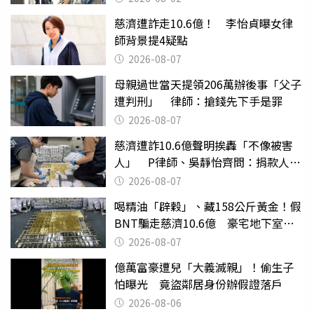
慈濟遭詐走10.6億！ 李怡貞曝女律
師背景提4疑點
2026-08-07
母親過世當天提領206萬辦後事「父子
遭判刑」 律師：搶錢先下手是罪
2026-08-07
慈濟遭詐10.6億聲明挨轟「不像被害
人」 P律師、吳靜怡齊問：捐款人有
權知道真相
2026-08-07
喝精油「辟穀」、藏158公斤黃金！假
BNT騙走慈濟10.6億 豪宅地下室竟
挖出乾鮑金庫
2026-08-07
億萬富豪遭兒「大義滅親」！偷生子
怕曝光 竟盜鄰居身份辦假證落戶
2026-08-06