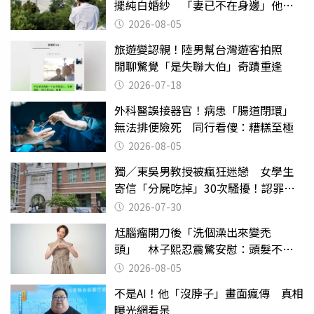
擺純白婚紗 「妻已不在身邊」他淚
喊：無法想像
2026-08-05
旅遊變認親！陸男幫台灣遊客拍照
閒聊驚覺「是失聯大伯」奇蹟重逢
2026-07-18
外科醫誤接器官！病患「腸道閉環」
無法排便險死 同行看傻：糟糕至極
2026-08-05
獨／東吳男教授被瘋狂迷戀 女學生
寄信「分屍吃掉」30次騷擾！認罪免
關
2026-07-30
尪腦瘤開刀後「洗個澡出來變禿
頭」 林子熙忍震驚安慰：頭髮不重
要
2026-08-05
不是AI！他「沒脖子」畫面瘋傳 真相
曝光網看呆