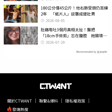
180公分僅45公斤！他右肺受損仍苦練
2年 「紙片人」逆襲成健壯男
2026-08-05
肚痛嘔吐3個月真相太扯！醫把
「18cm手術剪」忘在腹腔 她腸壞死
險喪命
2026-07-29
Recommended by
關於CTWANT
聯繫&爆料
隱私權政策
發燒熱搜