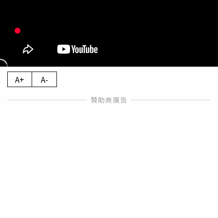
A+
A-