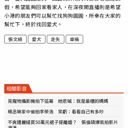
假，希望能夠回家看家人，在深夜開直播則是希望
小港的朋友們可以幫忙找狗狗圓圓，所幸在大家的
幫忙下，終於找回愛犬。
張文綺
愛犬
走失
車禍
相關影音
見寵物攝影機拍下這幕 她悲喊：我是最糟的媽媽
楊丞琳家中偷拍李榮浩 笑虧：看看自己有多吵
不爽鍾麗緹買50萬元裙子提離婚？ 張倫碩爆氣拍影片
澄清