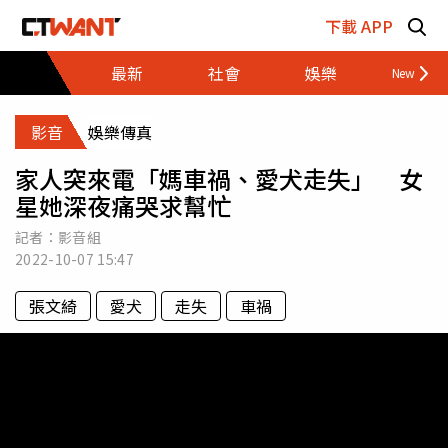
跳至主要內容區塊
下載 APP
最新
社會
娛樂
財經
影音
娛樂傳真
家人突來電「媽車禍、愛犬走失」 女
星她深夜痛哭求幫忙
記者：影音組
2022-10-07
15:47
張文綺
愛犬
走失
車禍