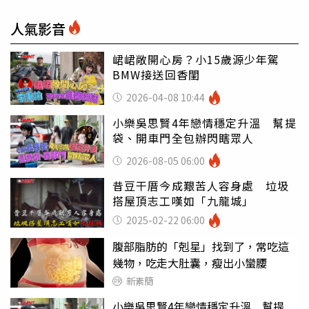
人氣影音
峮峮敞開心房？小15歲源少年駕
BMW接送回香閨
2026-04-08 10:44
小樂吳思賢4年戀情穩定升溫 幫提
袋、開車門全包辦閃瞎眾人
2026-08-05 06:00
昔豆干厝今成艱苦人容身處 垃圾
搭屋頂志工嘆如「九龍城」
2025-02-22 06:00
腹部脂肪的「剋星」找到了，常吃這
幾物，吃走大肚囊，瘦出小蠻腰
新素簡
小樂吳思賢4年戀情穩定升溫 幫提