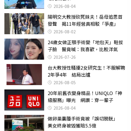
2026-08-04
陽明交大教授砍死妹夫！岳母追思首
發聲 揭11年經營真相駁「爭產」
2026-08-02
24歲女做正顎手術變「地包天」鞋拔
子臉 醫竟喊：我喜歡，比較洋氣
2026-07-26
台大教授性騷擾2女研究生！不服解聘
2年爭4年 結局出爐
2026-08-05
20年前舊衣變身精品！UNIQLO「神
級服務」曝光 網讚：穿一輩子
2026-08-04
做卵巢囊腫手術竟被「誤切膀胱」
美女終身被毀獲賠5.5億