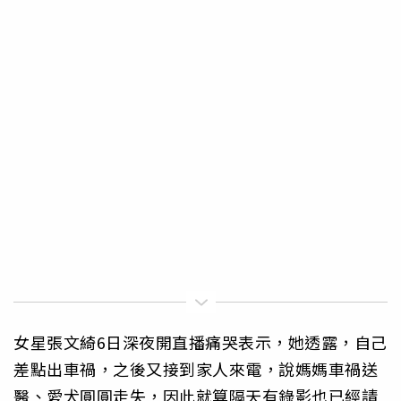
女星張文綺6日深夜開直播痛哭表示，她透露，自己
差點出車禍，之後又接到家人來電，說媽媽車禍送
醫、愛犬圓圓走失，因此就算隔天有錄影也已經請