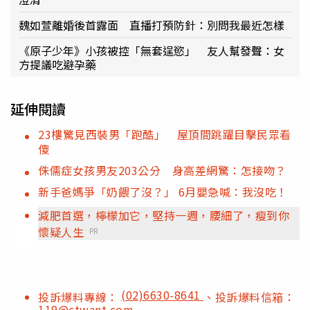
魏如萱離婚後首露面 直播打預防針：別問我最近怎樣
《原子少年》小孩被控「無套逞慾」 友人幫發聲：女
方提議吃避孕藥
延伸閱讀
23樓驚見西裝男「跑酷」 屋頂間跳躍目擊民眾看
傻
侏儒症女孩男友203公分 身高差網驚：怎接吻？
新手爸媽爭「奶餵了沒？」 6月嬰急喊：我沒吃！
減肥首選，檸檬加它，堅持一週，腰細了，瘦到你
懷疑人生
PR
(02)6630-8641
投訴爆料專線：
、投訴爆料信箱：
119@ctwant.com