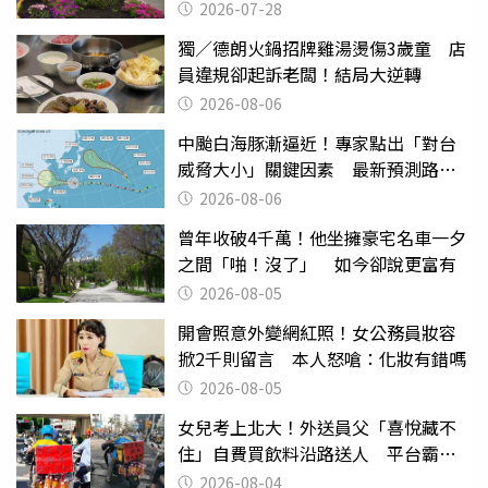
2026-07-28
獨／德朗火鍋招牌雞湯燙傷3歲童 店
員違規卻起訴老闆！結局大逆轉
2026-08-06
中颱白海豚漸逼近！專家點出「對台
威脅大小」關鍵因素 最新預測路徑
曝
2026-08-06
曾年收破4千萬！他坐擁豪宅名車一夕
之間「啪！沒了」 如今卻說更富有
2026-08-05
開會照意外變網紅照！女公務員妝容
掀2千則留言 本人怒嗆：化妝有錯嗎
2026-08-05
女兒考上北大！外送員父「喜悅藏不
住」自費買飲料沿路送人 平台霸氣
幫付學費
2026-08-04