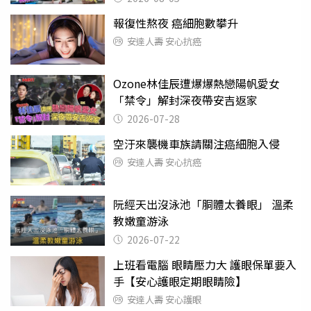
報復性熬夜 癌細胞數攀升
安達人壽 安心抗癌
Ozone林佳辰遭爆爆熱戀陽帆愛女
「禁令」解封深夜帶安吉返家
2026-07-28
空汙來襲機車族請關注癌細胞入侵
安達人壽 安心抗癌
阮經天出沒泳池「胴體太養眼」 溫柔
教嫩童游泳
2026-07-22
上班看電腦 眼睛壓力大 護眼保單要入
手【安心護眼定期眼睛險】
安達人壽 安心護眼