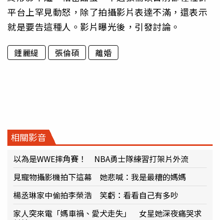
平台上罕見動怒，除了拍攝影片表達不滿，還表示
就是要告這種人。影片曝光後，引發討論。
鍾麗緹
張倫碩
離婚
相關影音
以為是WWE摔角賽！ NBA勇士隊練習打架片外流
見寵物攝影機拍下這幕 她悲喊：我是最糟的媽媽
楊丞琳家中偷拍李榮浩 笑虧：看看自己有多吵
家人突來電「媽車禍、愛犬走失」 女星她深夜痛哭求