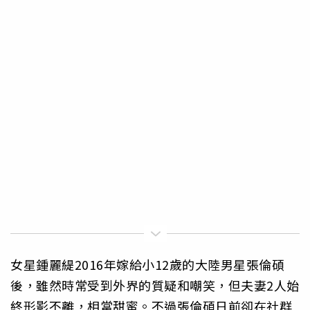
女星鍾麗緹2016年嫁給小12歲的大陸男星張倫碩
後，雖然時常受到外界的質疑和嘲笑，但夫妻2人始
終形影不離，相當甜蜜。不過張倫碩日前卻在社群