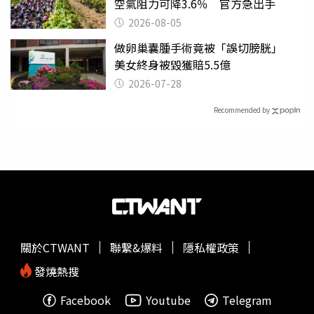
空氣阻力可降3.6％ 官方急出手
2026-08-05
做卵巢囊腫手術竟被「誤切膀胱」
美女終身被毀獲賠5.5億
2026-07-28
Recommended by
關於CTWANT
聯繫&爆料
隱私權政策
發燒熱搜
Facebook
Youtube
Telegram