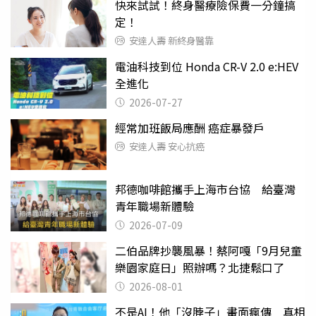
快來試試！終身醫療險保費一分鐘搞
定！
安達人壽 新終身醫靠
電油科技到位 Honda CR-V 2.0 e:HEV
全進化
2026-07-27
經常加班飯局應酬 癌症暴發戶
安達人壽 安心抗癌
邦德咖啡館攜手上海市台協 給臺灣
青年職場新體驗
2026-07-09
二伯品牌抄襲風暴！蔡阿嘎「9月兒童
樂園家庭日」照辦嗎？北捷鬆口了
2026-08-01
不是AI！他「沒脖子」畫面瘋傳 真相