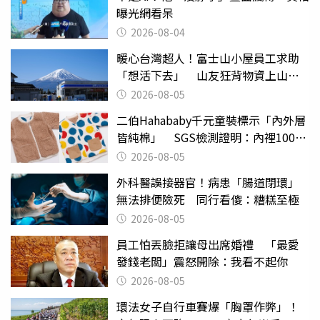
曝光網看呆
2026-08-04
暖心台灣超人！富士山小屋員工求助
「想活下去」 山友狂背物資上山：
台灣真的是寶島
2026-08-05
二伯Hahababy千元童裝標示「內外層
皆純棉」 SGS檢測證明：內裡100%
聚酯纖維
2026-08-05
外科醫誤接器官！病患「腸道閉環」
無法排便險死 同行看傻：糟糕至極
2026-08-05
員工怕丟臉拒讓母出席婚禮 「最愛
發錢老闆」震怒開除：我看不起你
2026-08-05
環法女子自行車賽爆「胸罩作弊」！