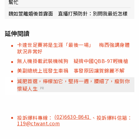
幫忙
魏如萱離婚後首露面 直播打預防針：別問我最近怎樣
延伸閱讀
卡達世足賽將是生涯「最後一場」 梅西強調身體
狀況非常好
無人機掛載武裝機械狗 疑揹中國QBB-97輕機槍
美副總統上班發生車禍 事發原因讓賀錦麗不解
減肥首選，檸檬加它，堅持一週，腰細了，瘦到你
懷疑人生
PR
(02)6630-8641
投訴爆料專線：
、投訴爆料信箱：
119@ctwant.com