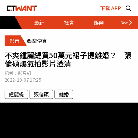
跳至主要內容區塊
下載 APP
最新
社會
娛樂
財經
影音
娛樂傳真
不爽鍾麗緹買50萬元裙子提離婚？ 張
倫碩爆氣拍影片澄清
記者：影音組
2022-10-07
17:25
鍾麗緹
張倫碩
離婚