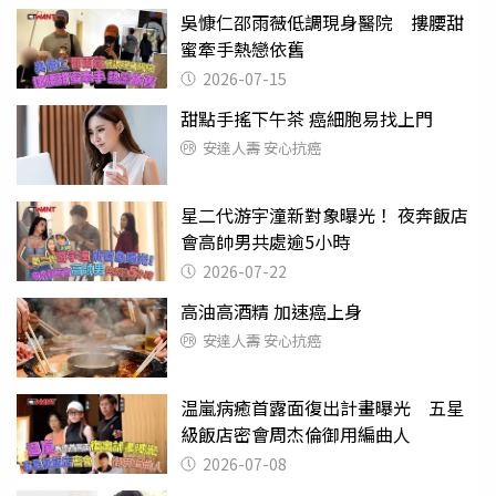
吳慷仁邵雨薇低調現身醫院 摟腰甜
蜜牽手熱戀依舊
2026-07-15
甜點手搖下午茶 癌細胞易找上門
安達人壽 安心抗癌
星二代游宇潼新對象曝光！ 夜奔飯店
會高帥男共處逾5小時
2026-07-22
高油高酒精 加速癌上身
安達人壽 安心抗癌
温嵐病癒首露面復出計畫曝光 五星
級飯店密會周杰倫御用編曲人
2026-07-08