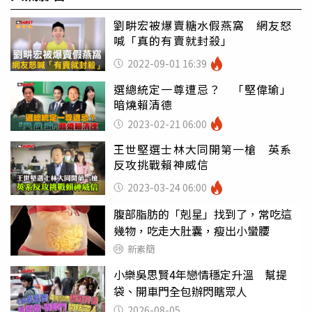
劉畊宏被爆賣糖水假燕窩 網友怒
喊「真的有賣就封殺」
2022-09-01 16:39
選總統定一尊遭忌？ 「堅偉瑜」
暗燒賴清德
2023-02-21 06:00
王世堅選士林大同開第一槍 英系
反攻挑戰賴神威信
2023-03-24 06:00
腹部脂肪的「剋星」找到了，常吃這
幾物，吃走大肚囊，瘦出小蠻腰
新素簡
小樂吳思賢4年戀情穩定升溫 幫提
袋、開車門全包辦閃瞎眾人
2026-08-05