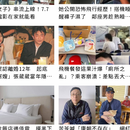
子》串流上線！7.7
她公開恐怖飛行經歷！搭機
電影在家就能看
醒褲子濕了 鄰座男趁熟睡
褻還疑留體液
突認離婚12年 起底
飛機餐發這果汁爆「廁所之
憲嫂」張葳葳當年隱婚
亂」？乘客崩潰：差點丟大
臉 醫揭3類人別亂喝
住飯店遇停電 摸黑下
苦苓喊「唐朝不存在」 網