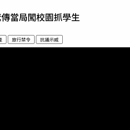
寵物
驚傳當局闖校園抓學生
運勢
運動
梅酒
產
旅行禁令
抗議示威