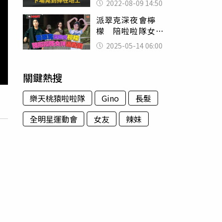
2022-08-09 14:50
派翠克深夜會檸
檬 陪啦啦隊女神
返香閨
2025-05-14 06:00
關鍵熱搜
樂天桃猿啦啦隊
Gino
長髮
全明星運動會
女友
辣妹