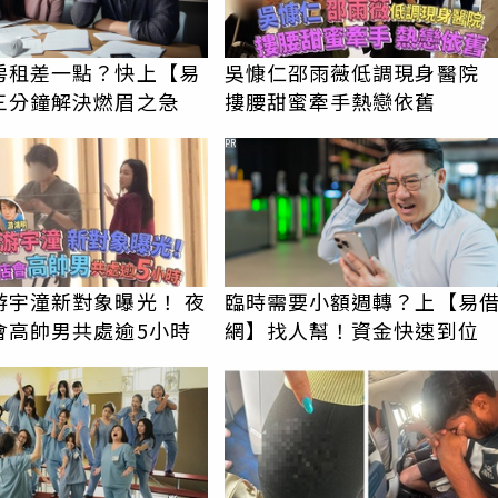
房租差一點？快上【易
吳慷仁邵雨薇低調現身醫
三分鐘解決燃眉之急
摟腰甜蜜牽手熱戀依舊
PR
游宇潼新對象曝光！ 夜
臨時需要小額週轉？上【易
會高帥男共處逾5小時
網】找人幫！資金快速到位