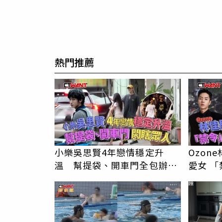
熱門推薦
小樂吳思賢4年戀情穩定升
Ozon
溫 幫提袋、開車門全包辦閃
愛女 「禁令」解封深夜帶安吉
瞎眾人
返家
PR