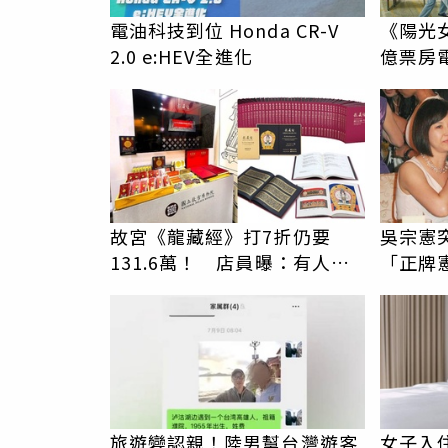
電油科技到位 Honda CR-V
《陽光女
2.0 e:HEV全進化
億票房
故宮《龍藏經》打7折仍要
吳宗憲
131.6萬！ 店員曝：有人原
「正牌
價188萬付現購買
內幕
旅遊變認親！陸男幫台灣遊客
女子入