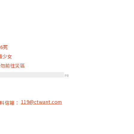
6死
懵少女
籲勿前往災區
PR
119@ctwant.com
爆料信箱：