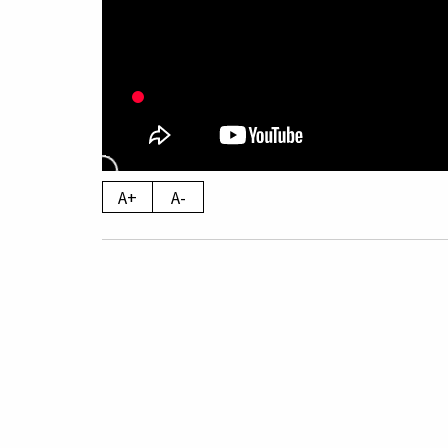
A+
A-