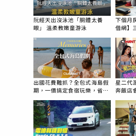
阮經天出沒泳池「胴體太養
下個月
眼」 溫柔教嫩童游泳
借網】
PR
出國花費難抓？全包式海島假
星二代
期，一價搞定食宿玩樂，省錢
奔飯店
更省心！