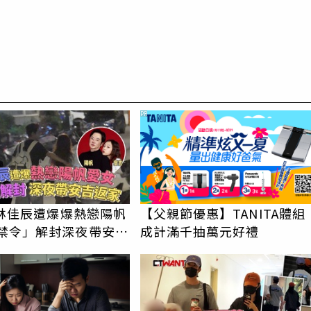
PR
e林佳辰遭爆爆熱戀陽帆
【父親節優惠】TANITA體組
成計滿千抽萬元好禮