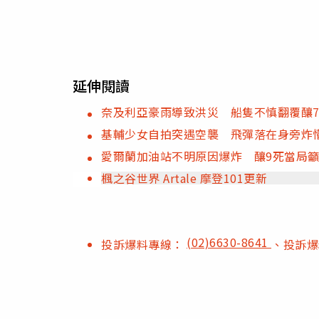
延伸閱讀
奈及利亞豪雨導致洪災 船隻不慎翻覆釀7
基輔少女自拍突遇空襲 飛彈落在身旁炸
愛爾蘭加油站不明原因爆炸 釀9死當局
楓之谷世界 Artale 摩登101更新
(02)6630-8641
投訴爆料專線：
、投訴