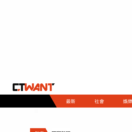
社會首頁
娛樂首頁
財經首頁
政
:::
最新
社會
娛
時事
即時
熱線
:::
直擊
大條
人物
調查
專題
３Ｃ