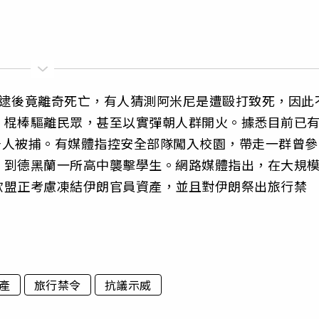
被逮後竟離奇死亡，有人猜測阿米尼是遭毆打致死，因此
、棍棒驅離民眾，甚至以實彈朝人群開火。據悉目前已
數千人被捕。有媒體指控安全部隊闖入校園，帶走一群曾參
，到德黑蘭一所高中襲擊學生。網路媒體指出，在大規
歐盟正考慮凍結伊朗官員資產，並且對伊朗祭出旅行禁
產
旅行禁令
抗議示威