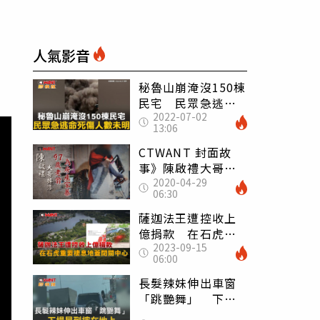
人氣影音
秘魯山崩淹沒150棟
民宅 民眾急逃命
2022-07-02
死傷人數未明
13:06
CTWANT 封面故
事》陳啟禮大哥掉
2020-04-29
漆 97歲老翁為三
06:30
千萬房產渉家暴鬧
離婚
薩迦法王遭控收上
億捐款 在石虎重
2023-09-15
要棲息地蓋閉關中
06:00
心
長髮辣妹伸出車窗
「跳艷舞」 下場
晃到摔在地上