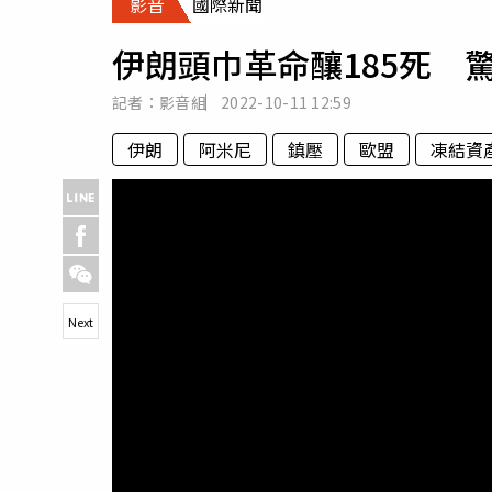
影音
國際新聞
人物
汽車
伊朗頭巾革命釀185死 
專欄
房產新勢力
記者：影音組
2022-10-11
12:59
伊朗
阿米尼
鎮壓
歐盟
凍結資
Next