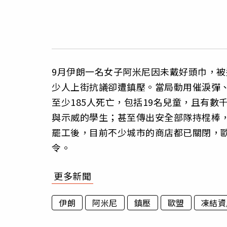
9月伊朗一名女子阿米尼因未戴好頭巾，
少人上街抗議卻遭鎮壓。當局動用催淚彈
至少185人死亡，包括19名兒童，且有
與示威的學生；甚至傳出安全部隊持棍棒
罷工後，目前不少城市的商店都已關閉，
令。
更多新聞
伊朗
阿米尼
鎮壓
歐盟
凍結資