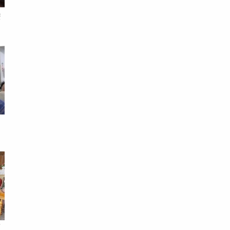
睡
猥
紅