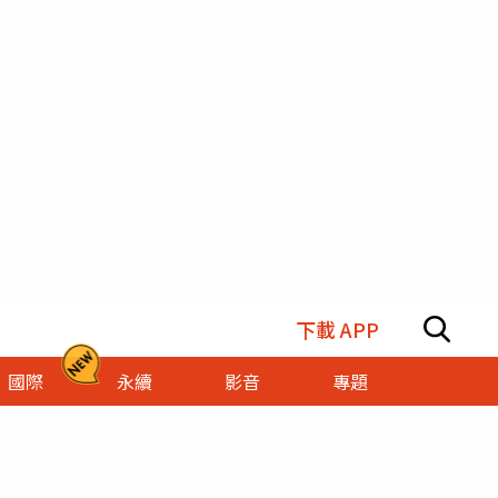
下載 APP
國際
永續
影音
專題