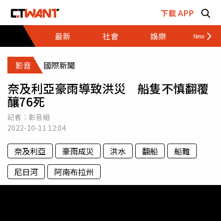
跳至主要內容區塊
下載 APP
最新
社會
娛樂
財經
影音
國際新聞
奈及利亞豪雨導致洪災 船隻不慎翻覆
釀76死
記者：影音組
2022-10-11
12:04
奈及利亞
豪雨成災
洪水
翻船
船難
尼日河
阿南布拉州