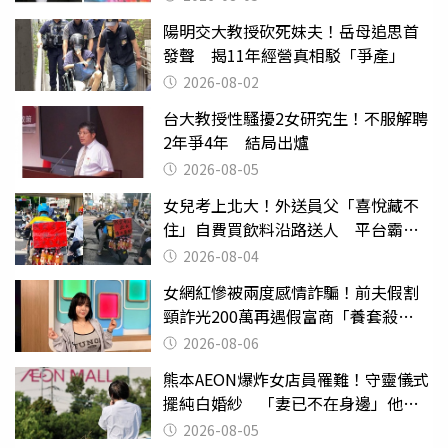
陽明交大教授砍死妹夫！岳母追思首
發聲 揭11年經營真相駁「爭產」
2026-08-02
台大教授性騷擾2女研究生！不服解聘
2年爭4年 結局出爐
2026-08-05
女兒考上北大！外送員父「喜悅藏不
住」自費買飲料沿路送人 平台霸氣
幫付學費
2026-08-04
女網紅慘被兩度感情詐騙！前夫假割
頸詐光200萬再遇假富商「養套殺
2000萬」
2026-08-06
熊本AEON爆炸女店員罹難！守靈儀式
擺純白婚紗 「妻已不在身邊」他淚
喊：無法想像
2026-08-05