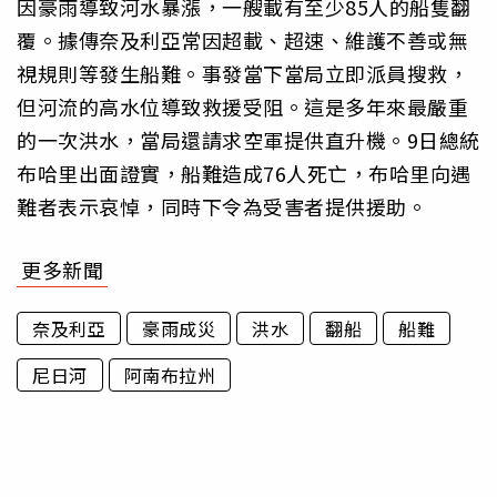
因豪雨導致河水暴漲，一艘載有至少85人的船隻翻
覆。據傳奈及利亞常因超載、超速、維護不善或無
視規則等發生船難。事發當下當局立即派員搜救，
但河流的高水位導致救援受阻。這是多年來最嚴重
的一次洪水，當局還請求空軍提供直升機。9日總統
布哈里出面證實，船難造成76人死亡，布哈里向遇
難者表示哀悼，同時下令為受害者提供援助。
更多新聞
奈及利亞
豪雨成災
洪水
翻船
船難
尼日河
阿南布拉州