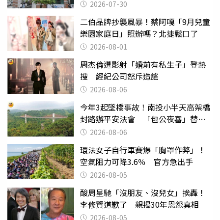
關
2026-07-30
二伯品牌抄襲風暴！蔡阿嘎「9月兒童
樂園家庭日」照辦嗎？北捷鬆口了
2026-08-01
周杰倫遭影射「婚前有私生子」登熱
搜 經紀公司怒斥造謠
2026-08-06
今年3起墜橋事故！南投小半天高架橋
封路辦平安法會 「包公夜審」替亡
魂伸冤
2026-08-06
環法女子自行車賽爆「胸罩作弊」！
空氣阻力可降3.6％ 官方急出手
2026-08-05
酸周星馳「沒朋友、沒兒女」挨轟！
李修賢道歉了 親揭30年恩怨真相
2026-08-05