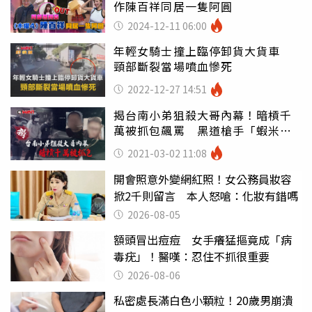
作陳百祥同居一隻阿圓
2024-12-11 06:00
年輕女騎士撞上臨停卸貨大貨車
頸部斷裂當場噴血慘死
2022-12-27 14:51
揭台南小弟狙殺大哥內幕！暗槓千
萬被抓包飆罵 黑道槍手「蝦米」
怒殺2角頭
2021-03-02 11:08
開會照意外變網紅照！女公務員妝容
掀2千則留言 本人怒嗆：化妝有錯嗎
2026-08-05
額頭冒出痘痘 女手癢猛摳竟成「病
毒疣」！醫嘆：忍住不抓很重要
2026-08-06
私密處長滿白色小顆粒！20歲男崩潰