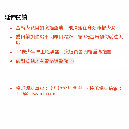
延伸閱讀
基輔少女自拍突遇空襲 飛彈落在身旁炸懵少女
愛爾蘭加油站不明原因爆炸 釀9死當局籲勿前往災
區
17歲少年車上吃漢堡 突遭員警開槍重傷送醫
做到這點才有資格說愛你
PR
(02)6630-8641
投訴爆料專線：
、投訴爆料信箱：
119@ctwant.com