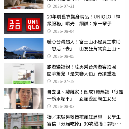
還扯
2026-07-31
20年前舊衣變身精品！UNIQLO「神
級服務」曝光 網讚：穿一輩子
2026-08-04
暖心台灣超人！富士山小屋員工求助
「想活下去」 山友狂背物資上山：
台灣真的是寶島
2026-08-05
旅遊變認親！陸男幫台灣遊客拍照
閒聊驚覺「是失聯大伯」奇蹟重逢
2026-07-18
哥去世、嫂離家！她成7寶媽認「很難
一碗水端平」 忍痛委屈親生女兒
2026-08-03
獨／東吳男教授被瘋狂迷戀 女學生
寄信「分屍吃掉」30次騷擾！認罪免