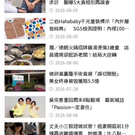
求診 醫曝5大真相別再誤會
2026-08-05
二伯Hahababy千元童裝標示「內外層
皆純棉」 SGS檢測證明：內裡100%
聚酯纖維
2026-08-05
獨／德朗火鍋招牌雞湯燙傷3歲童 店
員違規卻起訴老闆！結局大逆轉
2026-08-06
做卵巢囊腫手術竟被「誤切膀胱」
美女終身被毀獲賠5.5億
2026-07-28
吳宗憲重回周末8點戰場 霸氣喊話
「Passion一定要在」
2026-08-06
丈夫小三假證做試管！癌妻開庭前1分
鐘再收離婚傳票 她崩潰：比八點檔