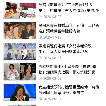
故宮《龍藏經》打7折仍要131.6
萬！ 店員曝：有人原價188萬付現購
買
2026-08-08
吳宗憲突認離婚12年 起底「正牌憲
嫂」張葳葳當年隱婚內幕
2026-07-19
李翊君遭傳婚變「女兒非老公親
生」 本人現身回應婚姻現況
2026-08-07
原本很討厭小S！家長曝「校慶1舉
動」讓她徹底改觀 網友洗版認證
2026-08-08
女主播鏡頭前打瞌睡畫面瘋傳 背後
原因曝！觀眾挺她：辛苦了
2026-08-07