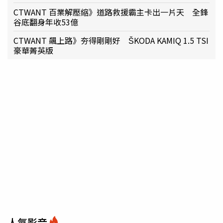
CTWANT 百業解壓縮》道路救援霸主卡出一片天 全鋒
谷底翻身年收53億
CTWANT 飆上路》夯得剛剛好 ŠKODA KAMIQ 1.5 TSI
豪華菁英版
人氣影音