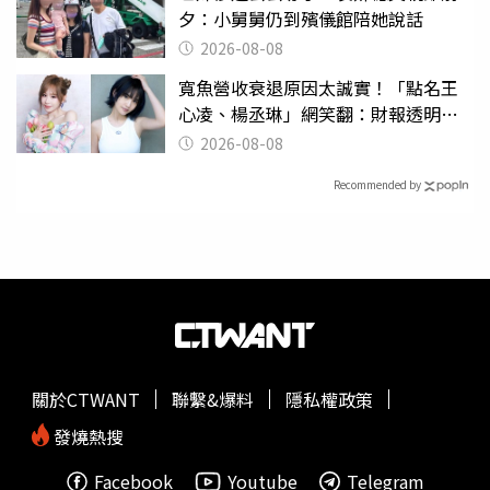
夕：小舅舅仍到殯儀館陪她說話
2026-08-08
寬魚營收衰退原因太誠實！「點名王
心凌、楊丞琳」網笑翻：財報透明度
滿分
2026-08-08
Recommended by
關於CTWANT
聯繫&爆料
隱私權政策
發燒熱搜
Facebook
Youtube
Telegram