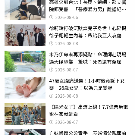
高雄欠到台北！長庚、榮總、部立醫
院都受害 「醫療暴力男」離譜紀錄
曝光
2026-08-06
徐莉玲打破沉默談兒子身世！心碎揭
徐子翔輕生內幕：帶給我巨大哀傷
2026-08-08
木乃伊命案再添疑點！命理師赴現場
遇天候驟變 驚喊：死者還有冤屈
2026-08-07
47歲女腹痛送醫！1小時後竟誕下女
嬰 26歲女兒：以為只是變胖
2026-08-08
《陽光女子》串流上線！7.7億票房電
影在家就能看
2026-08-07
亡妹慘遭公公毒手 表姊憶父親節前