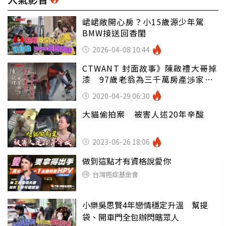
峮峮敞開心房？小15歲源少年駕
BMW接送回香閨
2026-04-08 10:44
CTWANT 封面故事》陳啟禮大哥掉
漆 97歲老翁為三千萬房產渉家暴
鬧離婚
2020-04-29 06:30
大貓偷拍案 被害人述20年辛酸
2023-06-26 18:06
做到這點才有資格說愛你
台灣癌症基金會
小樂吳思賢4年戀情穩定升溫 幫提
袋、開車門全包辦閃瞎眾人