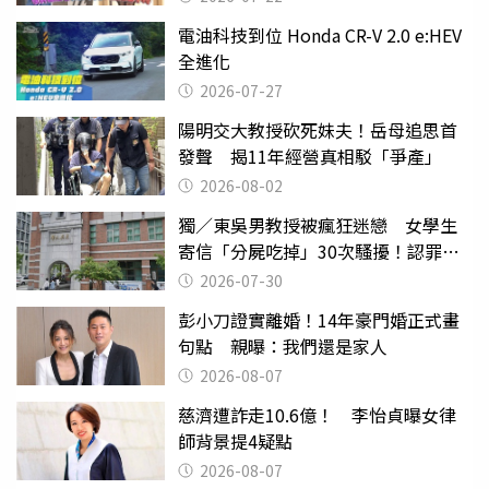
電油科技到位 Honda CR-V 2.0 e:HEV
全進化
2026-07-27
陽明交大教授砍死妹夫！岳母追思首
發聲 揭11年經營真相駁「爭產」
2026-08-02
獨／東吳男教授被瘋狂迷戀 女學生
寄信「分屍吃掉」30次騷擾！認罪免
關
2026-07-30
彭小刀證實離婚！14年豪門婚正式畫
句點 親曝：我們還是家人
2026-08-07
慈濟遭詐走10.6億！ 李怡貞曝女律
師背景提4疑點
2026-08-07