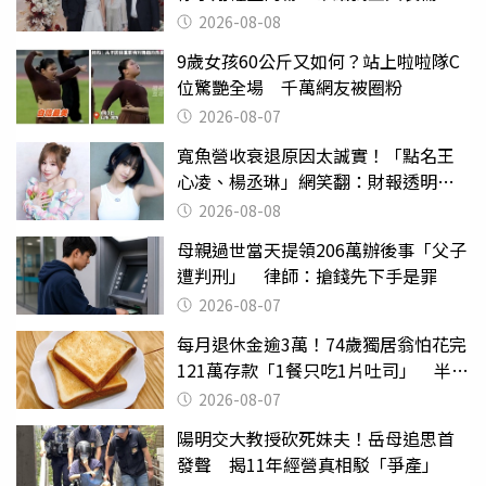
2026-08-08
9歲女孩60公斤又如何？站上啦啦隊C
位驚艷全場 千萬網友被圈粉
2026-08-07
寬魚營收衰退原因太誠實！「點名王
心凌、楊丞琳」網笑翻：財報透明度
滿分
2026-08-08
母親過世當天提領206萬辦後事「父子
遭判刑」 律師：搶錢先下手是罪
2026-08-07
每月退休金逾3萬！74歲獨居翁怕花完
121萬存款「1餐只吃1片吐司」 半年
後暴瘦嚇壞女兒
2026-08-07
陽明交大教授砍死妹夫！岳母追思首
發聲 揭11年經營真相駁「爭產」