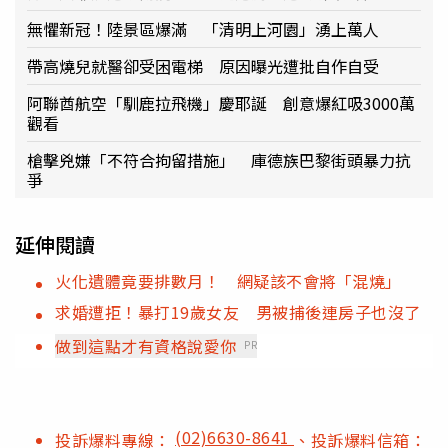
無懼新冠！陸景區爆滿 「清明上河園」湧上萬人
帶高燒兒就醫卻受困電梯 原因曝光遭批自作自受
阿聯酋航空「馴鹿拉飛機」慶耶誕 創意爆紅吸3000萬
觀看
槍擊兇嫌「不符合拘留措施」 庫德族巴黎街頭暴力抗
爭
延伸閱讀
火化遺體竟要排數月！ 網疑該不會將「混燒」
求婚遭拒！暴打19歲女友 男被捕後連房子也沒了
做到這點才有資格說愛你
PR
(02)6630-8641
投訴爆料專線：
、投訴爆料信箱：