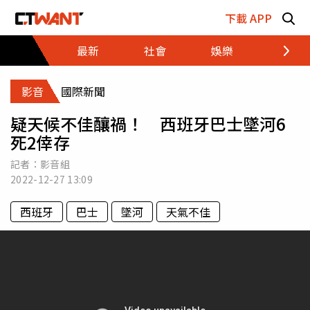
跳至主要內容區塊
下載 APP
最新
社會
娛樂
財經
影音
國際新聞
疑天候不佳釀禍！ 西班牙巴士墜河6
死2倖存
記者：影音組
2022-12-27
13:09
西班牙
巴士
墜河
天氣不佳