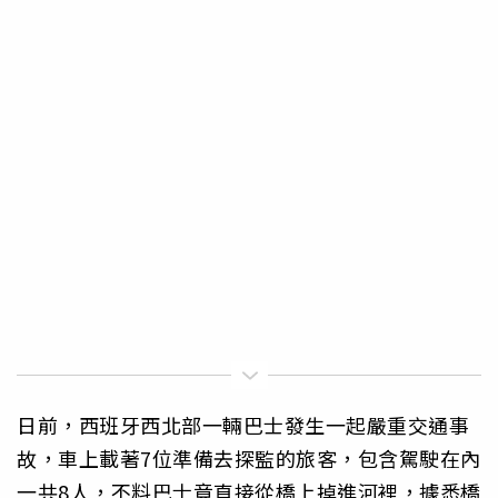
日前，西班牙西北部一輛巴士發生一起嚴重交通事
故，車上載著7位準備去探監的旅客，包含駕駛在內
一共8人，不料巴士竟直接從橋上掉進河裡，據悉橋