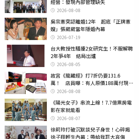
經營：發現內部管理缺失
2026-08-08
吳宗憲突認離婚12年 起底「正牌憲
嫂」張葳葳當年隱婚內幕
2026-07-19
台大教授性騷擾2女研究生！不服解聘
2年爭4年 結局出爐
2026-08-05
故宮《龍藏經》打7折仍要131.6
萬！ 店員曝：有人原價188萬付現購
買
2026-08-08
《陽光女子》串流上線！7.7億票房電
影在家就能看
2026-08-07
徐莉玲打破沉默談兒子身世！心碎揭
徐子翔輕生內幕：帶給我巨大哀傷