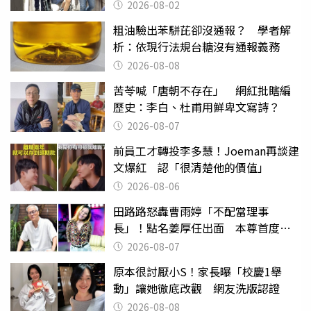
2026-08-02
粗油驗出苯駢芘卻沒通報？ 學者解
析：依現行法規台糖沒有通報義務
2026-08-08
苦苓喊「唐朝不存在」 網紅批瞎編
歷史：李白、杜甫用鮮卑文寫詩？
2026-08-07
前員工才轉投李多慧！Joeman再談建
文爆紅 認「很清楚他的價值」
2026-08-06
田路路怒轟曹雨婷「不配當理事
長」！點名姜厚任出面 本尊首度回
應了
2026-08-07
原本很討厭小S！家長曝「校慶1舉
動」讓她徹底改觀 網友洗版認證
2026-08-08