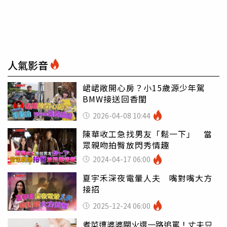
人氣影音
峮峮敞開心房？小15歲源少年駕
BMW接送回香閨
2026-04-08 10:44
陳華收工急找男友「鬆一下」 當
眾親吻拍臀放閃秀情趣
2024-04-17 06:00
夏宇禾深夜電暈人夫 嘴對嘴大方
接招
2025-12-24 06:00
煮菜遭婆婆關火還一路追罵！丈夫只