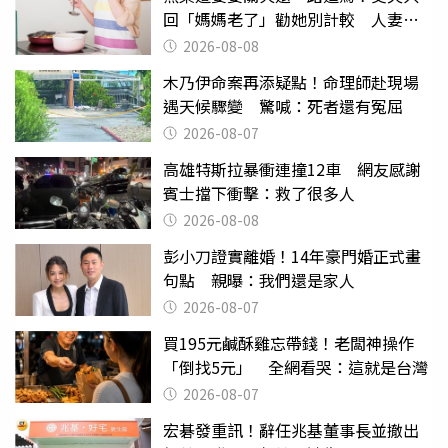
回「媽媽老了」勸她別計較 人妻超
崩潰：我像台傭
2026-08-08
木乃伊命案再添疑點！命理師赴現場
遇天候驟變 驚喊：死者還有冤屈
2026-08-07
高雄特斯拉暴衝連撞12車 網友感謝
賓士擋下衝擊：救了很多人
2026-08-08
彭小刀證實離婚！14年豪門婚正式畫
句點 親曝：我們還是家人
2026-08-07
買195元鹹酥雞忘帶錢！老闆神操作
「倒找5元」 全網看哭：這就是台灣
2026-08-07
宏碁發重訊！辭任兆基董事長並撤出