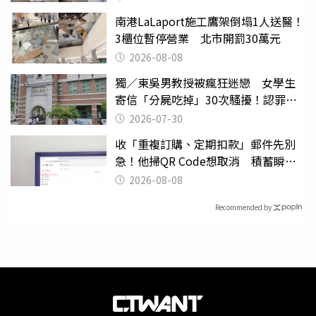
南港LaLaport施工鷹架倒塌1人送醫！
3櫃位暫停營業 北市開罰30萬元
2026-08-08
獨／東吳男教授被瘋狂迷戀 女學生
寄信「分屍吃掉」30次騷擾！認罪免
關
2026-07-30
收「重複訂購、定期扣款」郵件先別
急！他掃QR Code想取消 積蓄瞬間
蒸發
2026-08-08
Recommended by