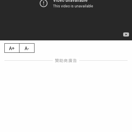
A+
A-