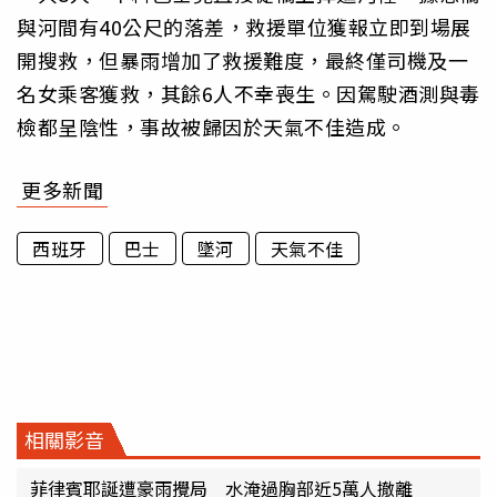
與河間有40公尺的落差，救援單位獲報立即到場展
開搜救，但暴雨增加了救援難度，最終僅司機及一
名女乘客獲救，其餘6人不幸喪生。因駕駛酒測與毒
檢都呈陰性，事故被歸因於天氣不佳造成。
更多新聞
西班牙
巴士
墜河
天氣不佳
相關影音
菲律賓耶誕遭豪雨攪局 水淹過胸部近5萬人撤離