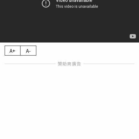
A+
A-