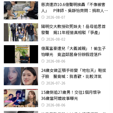
慈濟遭詐10.6億聲明挨轟「不像被害
人」 P律師、吳靜怡齊問：捐款人有
權知道真相
2026-08-07
陽明交大教授砍死妹夫！岳母追思首
發聲 揭11年經營真相駁「爭產」
2026-08-02
億萬富豪遭兒「大義滅親」！偷生子
怕曝光 竟盜鄰居身份辦假證落戶
2026-08-06
24歲女做正顎手術變「地包天」鞋拔
子臉 醫竟喊：我喜歡，比較洋氣
2026-07-26
15歲倒追27歲男！交往1個月懷孕
36歲當阿嬤故事曝光
2026-08-06