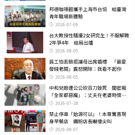
邦德咖啡館攜手上海市台協 給臺灣
青年職場新體驗
2026-07-09
台大教授性騷擾2女研究生！不服解聘
2年爭4年 結局出爐
2026-08-05
員工怕丟臉拒讓母出席婚禮 「最愛
發錢老闆」震怒開除：我看不起你
2026-08-05
中和兒媳遭公公砍百刀致死 閨密揭
「全家都惡魔」：丈夫在老婆時懷孕
摔東西
2026-07-28
禁止停車「始源可以」！本尊驚喜現
身早餐店 鐵粉店長嚇傻尖叫
2026-08-07