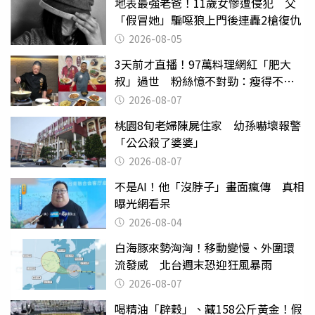
地表最強老爸！11歲女慘遭侵犯 父
「假冒她」騙噁狼上門後連轟2槍復仇
2026-08-05
3天前才直播！97萬料理網紅「肥大
叔」過世 粉絲憶不對勁：瘦得不合
理
2026-08-07
桃園8旬老婦陳屍住家 幼孫嚇壞報警
「公公殺了婆婆」
2026-08-07
不是AI！他「沒脖子」畫面瘋傳 真相
曝光網看呆
2026-08-04
白海豚來勢洶洶！移動變慢、外圍環
流發威 北台週末恐迎狂風暴雨
2026-08-07
喝精油「辟穀」、藏158公斤黃金！假