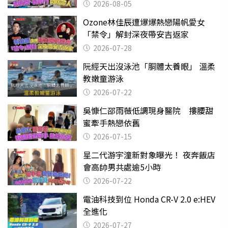
2026-08-05
Ozone林佳辰遭爆爆熱戀陽帆愛女
「禁令」解封深夜帶安吉返家
2026-07-28
阮經天出沒泳池「胴體太養眼」 溫柔
教嫩童游泳
2026-07-22
吳慷仁邵雨薇低調現身醫院 摟腰甜
蜜牽手熱戀依舊
2026-07-15
星二代游宇潼新對象曝光！ 夜奔飯店
會高帥男共處逾5小時
2026-07-22
電油科技到位 Honda CR-V 2.0 e:HEV
全進化
2026-07-27