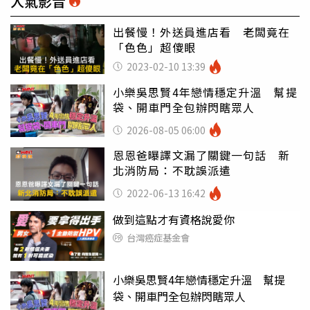
人氣影音
出餐慢！外送員進店看 老闆竟在
「色色」超傻眼
2023-02-10 13:39
小樂吳思賢4年戀情穩定升溫 幫提
袋、開車門全包辦閃瞎眾人
2026-08-05 06:00
恩恩爸曝譯文漏了關鍵一句話 新
北消防局：不耽誤派遣
2022-06-13 16:42
做到這點才有資格說愛你
台灣癌症基金會
小樂吳思賢4年戀情穩定升溫 幫提
袋、開車門全包辦閃瞎眾人