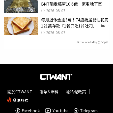
BNT騙走慈濟10.6億 豪宅地下室竟
挖出乾鮑金庫
2026-08-07
每月退休金逾3萬！74歲獨居翁怕花完
121萬存款「1餐只吃1片吐司」 半年
後暴瘦嚇壞女兒
2026-08-07
Recommended by
關於CTWANT
聯繫&爆料
隱私權政策
發燒熱搜
Facebook
Youtube
Telegram