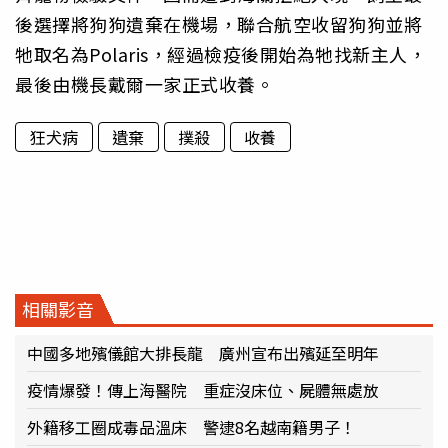
後選擇將狗狗遺棄在機場，聯合航空收留狗狗並將
牠取名為Polaris，經過檢疫後開始為牠找新主人，
最後由機長戴爾一家正式收養。
狂犬病
遺棄
撲殺
收養
相關影音
中國多地殯儀館大排長龍 廣州宣布出殯延至明年
疫情爆發！傳上海醫院 重症沒床位、屍體無處放
外籍移工圈成毒品溫床 警逮8名越南籍男子！