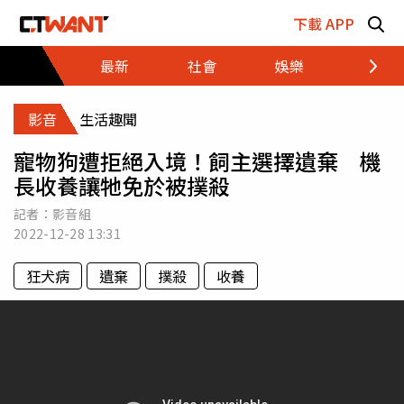
跳至主要內容區塊
下載 APP
最新
社會
娛樂
財經
影音
生活趣聞
寵物狗遭拒絕入境！飼主選擇遺棄 機
長收養讓牠免於被撲殺
記者：影音組
2022-12-28
13:31
狂犬病
遺棄
撲殺
收養