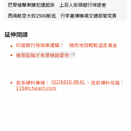
巴黎槍擊案嫌犯遭起訴 上百人街頭遊行悼逝者
西南航空大砍2500航班 行李塞爆機場交通部誓究責
延伸閱讀
印度銀行保險庫遭竊！ 賊挖地洞輕鬆盜走黃金
做到這點才有資格說愛你
PR
(02)6630-8641
投訴爆料專線：
、投訴爆料信箱：
119@ctwant.com