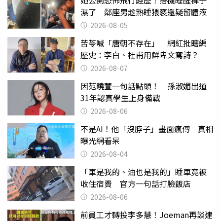
濕了 鄰座男趁熟睡猥褻還疑留體液
2026-08-05
苦苓喊「唐朝不存在」 網紅批瞎編
歷史：李白、杜甫用鮮卑文寫詩？
2026-08-07
因范曉萱一句話點頭！ 孫淑媚出道
31年認真學生上身備戰
2026-08-06
不是AI！他「沒脖子」畫面瘋傳 真相
曝光網看呆
2026-08-04
「車是我的、油也是我的」睡車竟被
收住宿費 官方一句話打臉飯店
2026-08-06
前員工才轉投李多慧！Joeman再談建