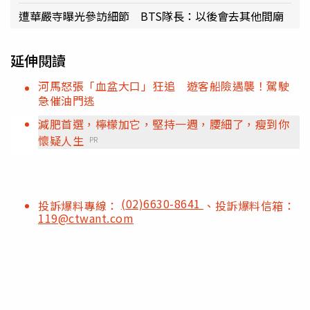
遭華嚴寺曝光參訪細節 BTS隊長：以後會去其他間廟
延伸閱讀
河馬怒張「血盆大口」狂追 遊客船險遇襲！駕駛
急催油門逃
減肥首選，檸檬加它，堅持一週，腰細了，瘦到你
懷疑人生
PR
(02)6630-8641
投訴爆料專線：
、投訴爆料信箱：
119@ctwant.com