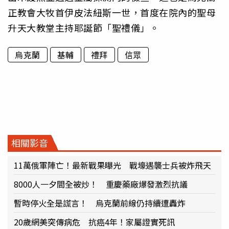
正教會大牧首伊皮法紐斯一世，首度在院內的聖母
升天大教堂主持耶誕節「聖禮儀」。
烏克蘭
基輔
禮拜
信眾
相關影音
11萬俄軍陣亡！最新戰果曝光 戰壕遇襲士兵被炸飛天
8000人一夕間全被炒！ 重慶藥廠爆發激烈抗議
暫時停火全是謊言！ 烏克蘭前線仍持續遭轟炸
20歲網美突傳病危 抗癌4年！家屬證實死訊