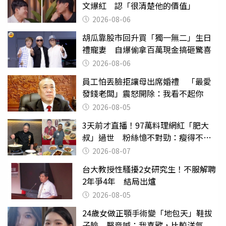
文爆紅 認「很清楚他的價值」
2026-08-06
胡瓜靠股市回升買「獨一無二」生日
禮寵妻 自爆偷拿百萬現金搞砸驚喜
2026-08-06
員工怕丟臉拒讓母出席婚禮 「最愛
發錢老闆」震怒開除：我看不起你
2026-08-05
3天前才直播！97萬料理網紅「肥大
叔」過世 粉絲憶不對勁：瘦得不合
理
2026-08-07
台大教授性騷擾2女研究生！不服解聘
2年爭4年 結局出爐
2026-08-05
24歲女做正顎手術變「地包天」鞋拔
子臉 醫竟喊：我喜歡，比較洋氣