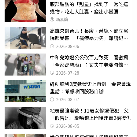
腹部脂肪的「剋星」找到了，常吃這
幾物，吃走大肚囊，瘦出小蠻腰
新素簡
高雄欠到台北！長庚、榮總、部立醫
院都受害 「醫療暴力男」離譜紀錄
曝光
2026-08-06
中和兒媳遭公公砍百刀致死 閨密揭
「全家都惡魔」：丈夫在老婆時懷孕
摔東西
2026-07-28
緯創股利2度延發史上首例 金管會說
重話：考慮收回股務自辦
2026-08-07
地表最強老爸！11歲女慘遭侵犯 父
「假冒她」騙噁狼上門後連轟2槍復仇
2026-08-05
她公開恐怖飛行經歷！搭機睡醒褲子