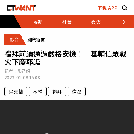
跳至主要內容區塊
下載 APP
最新
社會
娛樂
財經
影音
國際新聞
禮拜前須通過嚴格安檢！ 基輔信眾戰
火下慶耶誕
記者：影音組
2023-01-08
15:08
烏克蘭
基輔
禮拜
信眾