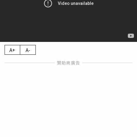
A+
A-