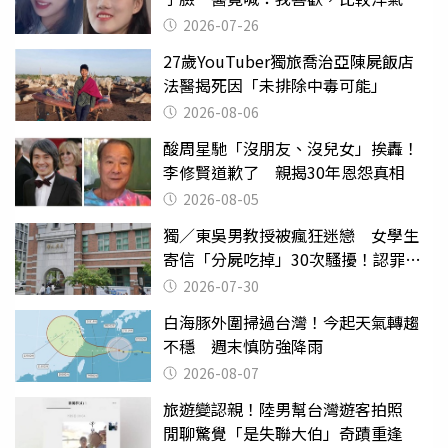
2026-07-26
27歲YouTuber獨旅喬治亞陳屍飯店
法醫揭死因「未排除中毒可能」
2026-08-06
酸周星馳「沒朋友、沒兒女」挨轟！
李修賢道歉了 親揭30年恩怨真相
2026-08-05
獨／東吳男教授被瘋狂迷戀 女學生
寄信「分屍吃掉」30次騷擾！認罪免
關
2026-07-30
白海豚外圍掃過台灣！今起天氣轉趨
不穩 週末慎防強降雨
2026-08-07
旅遊變認親！陸男幫台灣遊客拍照
閒聊驚覺「是失聯大伯」奇蹟重逢