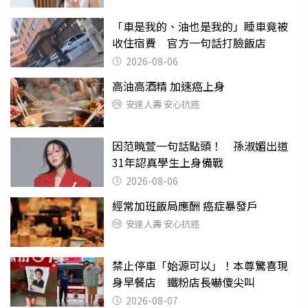
「車是我的、油也是我的」睡車竟被
收住宿費 官方一句話打臉飯店
2026-08-06
高油高酒精 加速癌上身
安達人壽 安心抗癌
因范曉萱一句話點頭！ 孫淑媚出道
31年認真學生上身備戰
2026-08-06
經常加班飯局應酬 癌症暴發戶
安達人壽 安心抗癌
禁止停車「始源可以」！本尊驚喜現
身早餐店 鐵粉店長嚇傻尖叫
2026-08-07