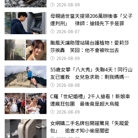
2026-08-09
母親過世當天提領206萬辦後事「父子
遭判刑」 律師：搶錢先下手是罪
2026-08-07
颱風天讓助理站陽台護植物！愛莉莎
莎挨轟 笑回：他不會被吹出去
2026-08-09
55歲女攀「八大秀」失聯4天！同行山
友已獲救 女兒急求助：剩我媽媽還
沒找到
2026-08-08
C羅「世紀婚禮」2千人搶看！新娘車
遭瘋狂包圍 最後竟是超大烏龍
2026-08-09
女網購二手名牌包開箱驚見「失蹤愛
包」 追查才知小偷是閨密