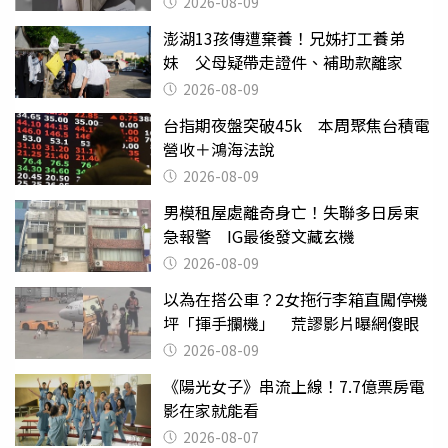
2026-08-09
澎湖13孩傳遭棄養！兄姊打工養弟
妹 父母疑帶走證件、補助款離家
2026-08-09
台指期夜盤突破45k 本周聚焦台積電
營收＋鴻海法說
2026-08-09
男模租屋處離奇身亡！失聯多日房東
急報警 IG最後發文藏玄機
2026-08-09
以為在搭公車？2女拖行李箱直闖停機
坪「揮手攔機」 荒謬影片曝網傻眼
2026-08-09
《陽光女子》串流上線！7.7億票房電
影在家就能看
2026-08-07