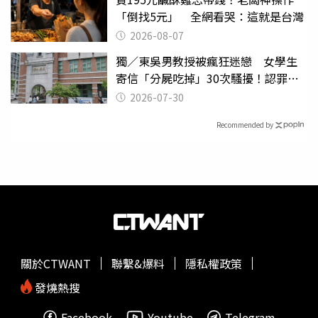
「倒找5元」 全網看哭：這就是台灣
2026-08-07
獨／東吳男教授被瘋狂迷戀 女學生
寄信「分屍吃掉」30次騷擾！認罪免
關
2026-07-30
Recommended by
關於CTWANT
聯繫&爆料
隱私權政策
發燒熱搜
Facebook
Youtube
Telegram