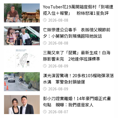
YouTuber花19萬開箱度假村「到場遭
拒入住＋報警」 粉絲怒灌1星負評
2026-08-08
亡妹慘遭公公毒手 表姊憶父親節前
夕：小舅舅仍到殯儀館陪她說話
2026-08-08
三颱又來了「琵鷺」最新生成！白海
豚影響未完 2地達停班課標準
2026-08-09
漢光演習驚魂！20多枚105榴砲彈滾落
水溝 軍警急封鎖搶運
2026-08-09
彭小刀證實離婚！14年豪門婚正式畫
句點 親曝：我們還是家人
2026-08-07