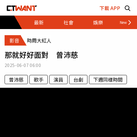
跳至主要內容區塊
下載 APP
最新
社會
娛樂
財經
影音
時周大紅人
那就好好面對 曾沛慈
2025-06-07
06:00
曾沛慈
歌手
演員
台劇
下週同樣時間