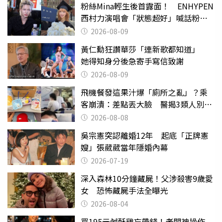
粉絲Mina輕生後首露面！ ENHYPEN
西村力演唱會「狀態超好」喊話粉
絲：我們心意相通
2026-08-09
黃仁勳狂讚華莎「連新歌都知道」
她得知身分後急寄手寫信致謝
2026-08-09
飛機餐發這果汁爆「廁所之亂」？乘
客崩潰：差點丟大臉 醫揭3類人別亂
喝
2026-08-08
吳宗憲突認離婚12年 起底「正牌憲
嫂」張葳葳當年隱婚內幕
2026-07-19
深入森林10分鐘藏屍！父涉殺害9歲愛
女 恐怖藏屍手法全曝光
2026-08-04
買195元鹹酥雞忘帶錢！老闆神操作