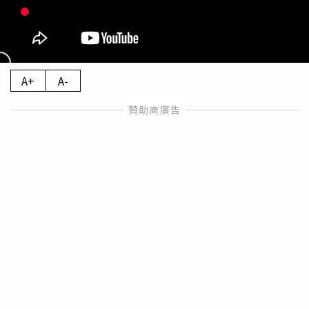
A+
A-