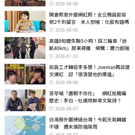
2026-08-06
開會照意外變網紅照！女公務員妝容
掀2千則留言 本人怒嗆：化妝有錯嗎
2026-08-05
高雄8旬嬤失聯5小時！踩三輪車「迷
航40km」屏東尋獲 網驚：體力超強
2026-07-22
前員工才轉投李多慧！Joeman再談建
文爆紅 認「很清楚他的價值」
2026-08-06
苦苓喊「唐朝不存在」 網紅批瞎編
歷史：李白、杜甫用鮮卑文寫詩？
2026-08-07
白海豚外圍掃過台灣！今起天氣轉趨
不穩 週末慎防強降雨
2026-08-07