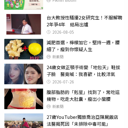
Pikmin Bloom
台大教授性騷擾2女研究生！不服解聘
2年爭4年 結局出爐
2026-08-05
減肥首選，檸檬加它，堅持一週，腰
細了，瘦到你懷疑人生
新素簡
24歲女做正顎手術變「地包天」鞋拔
子臉 醫竟喊：我喜歡，比較洋氣
2026-07-26
腹部脂肪的「剋星」找到了，常吃這
幾物，吃走大肚囊，瘦出小蠻腰
新素簡
27歲YouTuber獨旅喬治亞陳屍飯店
法醫揭死因「未排除中毒可能」