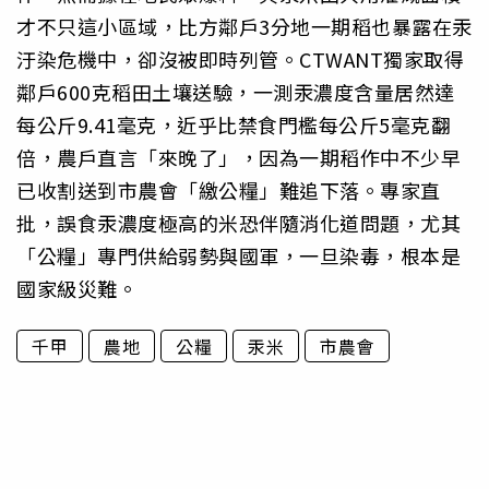
才不只這小區域，比方鄰戶3分地一期稻也暴露在汞
汙染危機中，卻沒被即時列管。CTWANT獨家取得
鄰戶600克稻田土壤送驗，一測汞濃度含量居然達
每公斤9.41毫克，近乎比禁食門檻每公斤5毫克翻
倍，農戶直言「來晚了」，因為一期稻作中不少早
已收割送到市農會「繳公糧」難追下落。專家直
批，誤食汞濃度極高的米恐伴隨消化道問題，尤其
「公糧」專門供給弱勢與國軍，一旦染毒，根本是
國家級災難。
千甲
農地
公糧
汞米
市農會