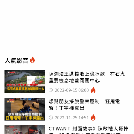
人氣影音
薩迦法王遭控收上億捐款 在石虎
重要棲息地蓋閉關中心
2023-09-15 06:00
想幫朋友掙脫警察壓制 狂甩電
臀！丁字褲露出
2022-11-25 14:51
CTWANT 封面故事》陳啟禮大哥掉