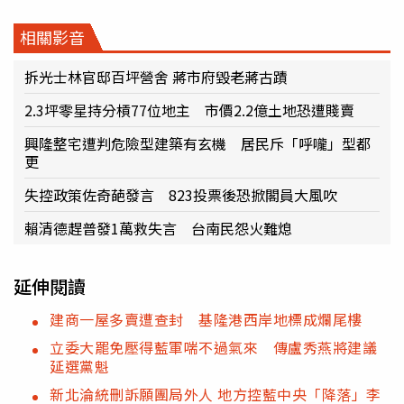
相關影音
拆光士林官邸百坪營舍 蔣市府毀老蔣古蹟
2.3坪零星持分槓77位地主 市價2.2億土地恐遭賤賣
興隆整宅遭判危險型建築有玄機 居民斥「呼嚨」型都
更
失控政策佐奇葩發言 823投票後恐掀閣員大風吹
賴清德趕普發1萬救失言 台南民怨火難熄
延伸閱讀
建商一屋多賣遭查封 基隆港西岸地標成爛尾樓
立委大罷免壓得藍軍喘不過氣來 傳盧秀燕將建議
延選黨魁
新北淪統刪訴願團局外人 地方控藍中央「降落」李