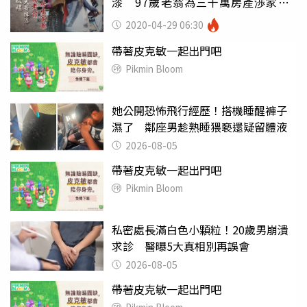
漆 97歲老翁為三千萬房產渉家暴
鬧離婚
2020-04-29 06:30
帶著皮克敏一起出門吧
Pikmin Bloom
她公開恐怖飛行經歷！搭機睡醒褲子
濕了 鄰座男趁熟睡猥褻還疑留體液
2026-08-05
帶著皮克敏一起出門吧
Pikmin Bloom
私密處長滿白色小顆粒！20歲男崩潰
求診 醫曝5大真相別再誤會
2026-08-05
帶著皮克敏一起出門吧