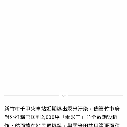
新竹市千甲火車站近期爆出汞米汙染，儘管竹市府
對外推稱已匡列2,000坪「汞米田」並全數銷毀稻
作，然而據在地民眾爆料，與汞米田共用灌溉面積