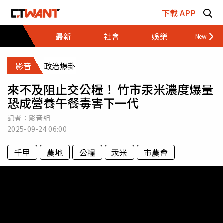
跳至主要內容區塊
下載 APP
最新
社會
娛樂
財經
影音
政治爆卦
來不及阻止交公糧！ 竹市汞米濃度爆量
恐成營養午餐毒害下一代
記者：影音組
2025-09-24
06:00
千甲
農地
公糧
汞米
市農會