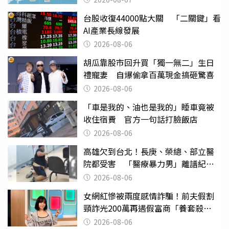
台股收復44000點大關 「二關鍵」看
AI產業長線發展
2026-08-06
胡瓜靠股市回升買「獨一無二」生日
禮寵妻 自爆偷拿百萬現金搞砸驚喜
2026-08-06
「車是我的、油也是我的」睡車竟被
收住宿費 官方一句話打臉飯店
2026-08-06
高雄欠到台北！長庚、榮總、部立醫
院都受害 「醫療暴力男」離譜紀錄
曝光
2026-08-06
女網紅慘被兩度感情詐騙！前夫假割
頸詐光200萬再遇假富商「養套殺
2000萬」
2026-08-06