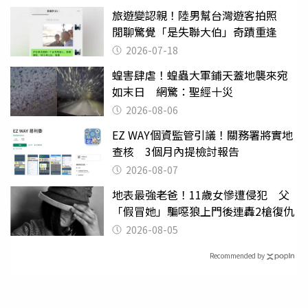
旅遊變認親！陸男幫台灣遊客拍照
閒聊驚覺「是失聯大伯」奇蹟重逢
2026-07-18
蝗害肆虐！蝗蟲大軍鋪天蓋地襲來宛
如末日 網驚：聖經十災
2026-08-06
EZ WAY個資監管引議！關務署將實地
查核 3個月內提檢討報告
2026-08-07
地表最強老爸！11歲女慘遭侵犯 父
「假冒她」騙噁狼上門後連轟2槍復仇
2026-08-05
Recommended by