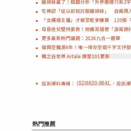
雞排妹贏了！精闢分析「外界眼裡只有2
宅神認「從以前就討厭雞排妹」 自揭兩
「女繩級主播」才被眾乾爹嫌棄 120張
母昏迷兒堅持要救！她痛苦插管「淚寫顫抖
更多最新熱門議題：2026九合一選舉
復興空難滿6年！唯一倖存空姐千字文抒
楓之谷世界 Artale 摩登101更新
(02)6630-8641
投訴爆料專線：
、投訴
熱門推薦