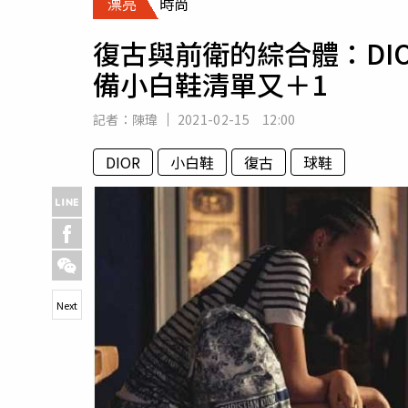
漂亮
時尚
人物
汽車
復古與前衛的綜合體：DIO
專欄
備小白鞋清單又＋1
房產新勢力
記者：
陳瑋
2021-02-15 12:00
DIOR
小白鞋
復古
球鞋
Next