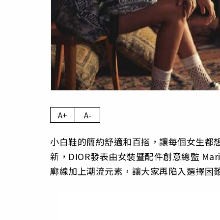
A+
A-
小白鞋的簡約舒適和百搭，讓每個女生都
新，DIOR發表由女裝暨配件創意總監 Maria G
廓線加上潮流元素，讓大家再陷入選擇困