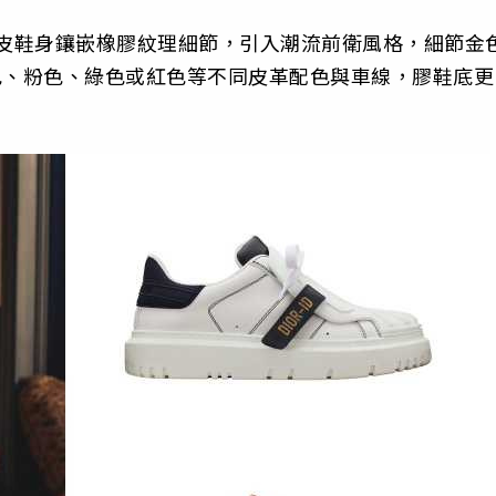
小牛皮鞋身鑲嵌橡膠紋理細節，引入潮流前衛風格，細節金
藍色、粉色、綠色或紅色等不同皮革配色與車線，膠鞋底更