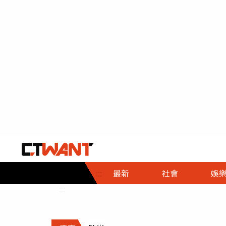
社會首頁
娛樂首頁
財經首頁
政
:::
最新
社會
娛
時事
即時
熱線
:::
直擊
大條
人物
調查
專題
３Ｃ