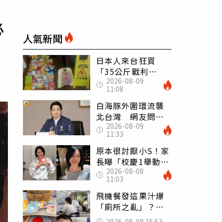
必
人氣新聞
日本人來台狂買
「35公斤戰利
2026-08-09
品」 連拜拜用紅
11:08
盤、「小心地滑」
告示牌也帶回家
白海豚外圍環流襲
北台灣 網友問為
2026-08-09
何沒放颱風假 蔣
11:33
萬安回應了
原本很討厭小S！家
長曝「校慶1舉動」
2026-08-08
讓她徹底改觀 網
11:03
友洗版認證
飛機餐發這果汁爆
「廁所之亂」？乘
客崩潰：差點丟大
2026-08-08 15:53