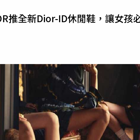
寵物
R推全新Dior-ID休閒鞋，讓女孩
運勢
運動
梅酒