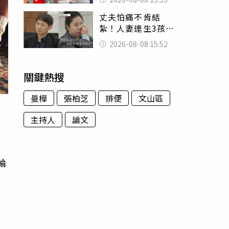
臉 醫揭3類人別亂
丈夫怕痛不肯結
喝
紮！人妻連生3孩
控遭家暴淚喊：真
2026-08-08 15:52
的好累
關鍵熱搜
曼樺
張柏芝
排便
文山區
主持人
論文
更
輪