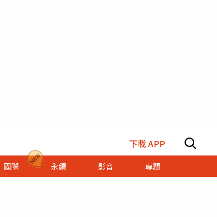
下載 APP
國際
永續
影音
專題