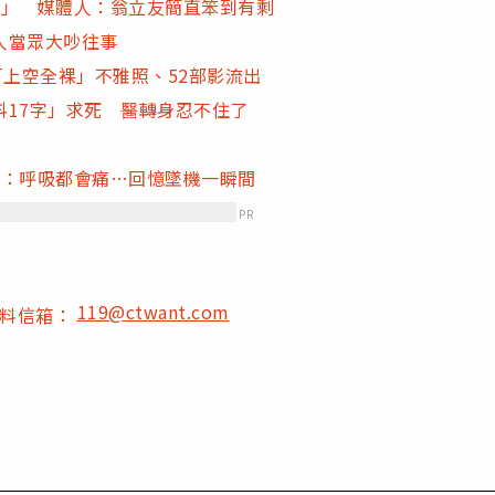
字」 媒體人：翁立友簡直笨到有剩
人當眾大吵往事
「上空全裸」不雅照、52部影流出
17字」求死 醫轉身忍不住了
發：呼吸都會痛…回憶墜機一瞬間
PR
119@ctwant.com
爆料信箱：