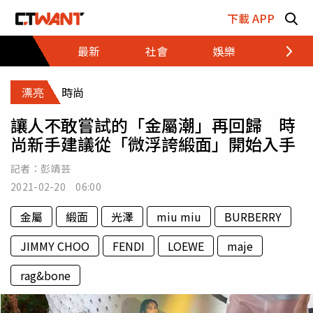
跳至主要內容區塊
下載 APP
最新
社會
娛樂
財經
漂亮
時尚
讓人不敢嘗試的「金屬潮」再回歸 時
尚新手建議從「微浮誇緞面」開始入手
記者：
彭靖芸
2021-02-20 06:00
金屬
緞面
光澤
miu miu
BURBERRY
JIMMY CHOO
FENDI
LOEWE
maje
rag&bone