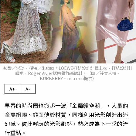
妝髮／湘琦．模特／朱綺綺。LOEWE打結設計針織上衣、打結設計針
織裙，Roger Vivier透明鑽飾高跟鞋。（圖／莊立人攝，
BURBERRY、miu miu提供）
A+
A-
早春的時尚圈也掀起一波「金屬鏤空潮」，大量的
金屬網眼、緞面薄紗材質，同樣利用光影創造出迷
幻感。彼此呼應的光影趨勢，勢必成為下一季的流
行重點。