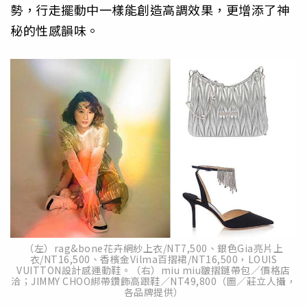
勢，行走擺動中一樣能創造高調效果，更增添了神
秘的性感韻味。
（左）rag&bone花卉網紗上衣/NT7,500、銀色Gia亮片上
衣/NT16,500、香檳金Vilma百摺裙/NT16,500，LOUIS
VUITTON設計感運動鞋。（右）miu miu皺摺鏈帶包／價格店
洽；JIMMY CHOO綁帶鑽飾高跟鞋／NT49,800（圖／莊立人攝，
各品牌提供）