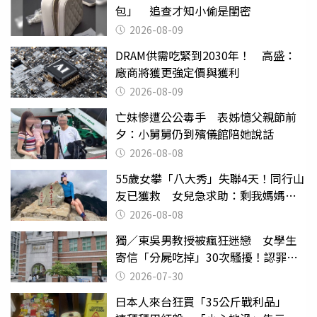
包」 追查才知小偷是閨密
2026-08-09
DRAM供需吃緊到2030年！ 高盛：
廠商將獲更強定價與獲利
2026-08-09
亡妹慘遭公公毒手 表姊憶父親節前
夕：小舅舅仍到殯儀館陪她說話
2026-08-08
55歲女攀「八大秀」失聯4天！同行山
友已獲救 女兒急求助：剩我媽媽還
沒找到
2026-08-08
獨／東吳男教授被瘋狂迷戀 女學生
寄信「分屍吃掉」30次騷擾！認罪免
關
2026-07-30
日本人來台狂買「35公斤戰利品」