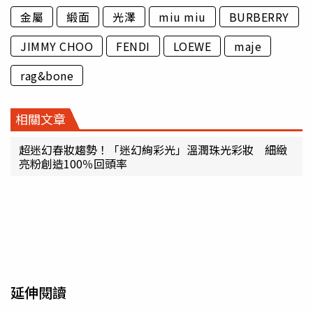
金屬
緞面
光澤
miu miu
BURBERRY
JIMMY CHOO
FENDI
LOEWE
maje
rag&bone
相關文章
超迷幻春妝趨勢！「迷幻絢彩光」溫潤珠光彩妝 細緻
亮粉創造100％回頭率
延伸閱讀