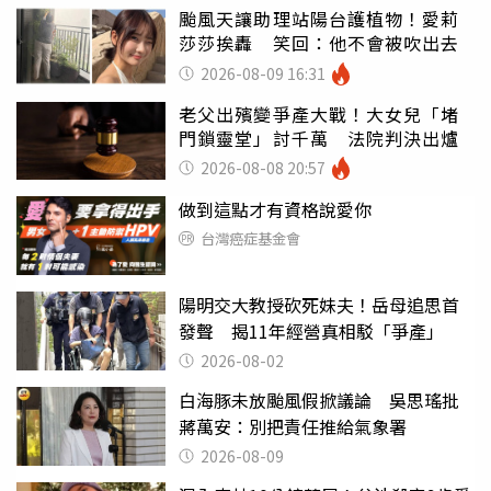
颱風天讓助理站陽台護植物！愛莉
莎莎挨轟 笑回：他不會被吹出去
2026-08-09 16:31
老父出殯變爭產大戰！大女兒「堵
門鎖靈堂」討千萬 法院判決出爐
2026-08-08 20:57
做到這點才有資格說愛你
台灣癌症基金會
陽明交大教授砍死妹夫！岳母追思首
發聲 揭11年經營真相駁「爭產」
2026-08-02
白海豚未放颱風假掀議論 吳思瑤批
蔣萬安：別把責任推給氣象署
2026-08-09