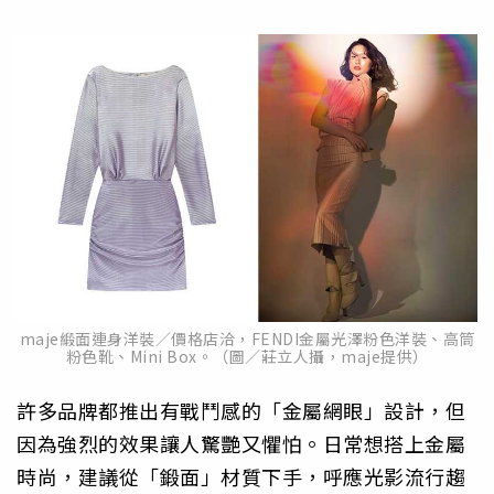
maje緞面連身洋裝／價格店洽，FENDI金屬光澤粉色洋裝、高筒
粉色靴、Mini Box。（圖／莊立人攝，maje提供）
許多品牌都推出有戰鬥感的「金屬網眼」設計，但
因為強烈的效果讓人驚艷又懼怕。日常想搭上金屬
時尚，建議從「鍛面」材質下手，呼應光影流行趨