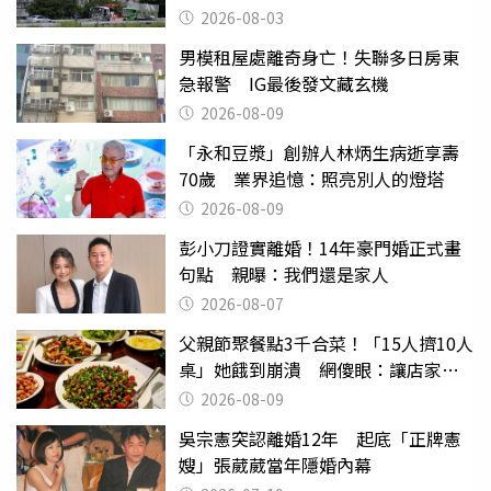
換
2026-08-03
男模租屋處離奇身亡！失聯多日房東
急報警 IG最後發文藏玄機
2026-08-09
「永和豆漿」創辦人林炳生病逝享壽
70歲 業界追憶：照亮別人的燈塔
2026-08-09
彭小刀證實離婚！14年豪門婚正式畫
句點 親曝：我們還是家人
2026-08-07
父親節聚餐點3千合菜！「15人擠10人
桌」她餓到崩潰 網傻眼：讓店家看
笑話
2026-08-09
吳宗憲突認離婚12年 起底「正牌憲
嫂」張葳葳當年隱婚內幕