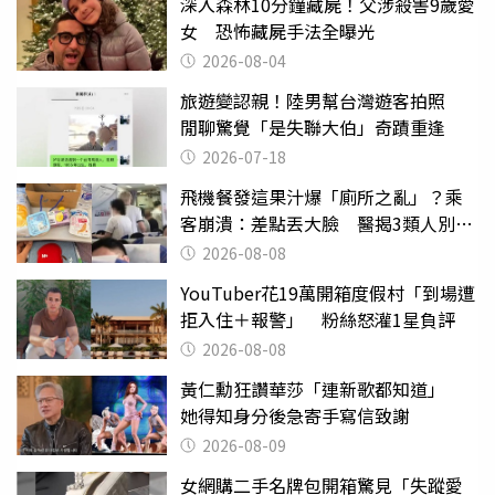
深入森林10分鐘藏屍！父涉殺害9歲愛
女 恐怖藏屍手法全曝光
2026-08-04
旅遊變認親！陸男幫台灣遊客拍照
閒聊驚覺「是失聯大伯」奇蹟重逢
2026-07-18
飛機餐發這果汁爆「廁所之亂」？乘
客崩潰：差點丟大臉 醫揭3類人別亂
喝
2026-08-08
YouTuber花19萬開箱度假村「到場遭
拒入住＋報警」 粉絲怒灌1星負評
2026-08-08
黃仁勳狂讚華莎「連新歌都知道」
她得知身分後急寄手寫信致謝
2026-08-09
女網購二手名牌包開箱驚見「失蹤愛