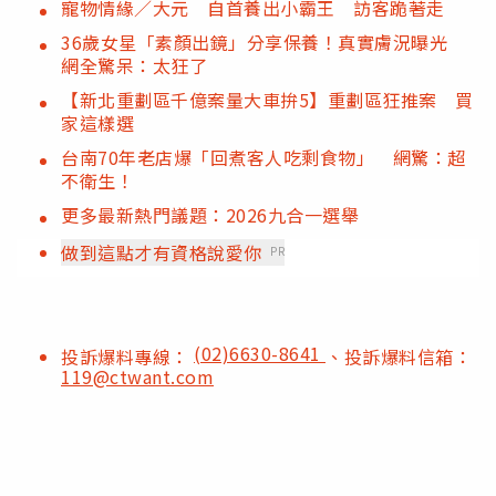
寵物情緣／大元 自首養出小霸王 訪客跪著走
36歲女星「素顏出鏡」分享保養！真實膚況曝光
網全驚呆：太狂了
【新北重劃區千億案量大車拚5】重劃區狂推案 買
家這樣選
台南70年老店爆「回煮客人吃剩食物」 網驚：超
不衛生！
更多最新熱門議題：2026九合一選舉
做到這點才有資格說愛你
PR
(02)6630-8641
投訴爆料專線：
、投訴爆料信箱：
119@ctwant.com