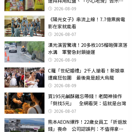
連拜拜用紅盤、「小心地滑」告示牌
也帶回家
2026-08-09
《陽光女子》串流上線！7.7億票房電
影在家就能看
2026-08-07
漢光演習驚魂！20多枚105榴砲彈滾落
水溝 軍警急封鎖搶運
2026-08-09
C羅「世紀婚禮」2千人搶看！新娘車
遭瘋狂包圍 最後竟是超大烏龍
2026-08-09
買195元鹹酥雞忘帶錢！老闆神操作
「倒找5元」 全網看哭：這就是台灣
2026-08-07
熊本AEON爆炸！22歲女員工「折返放
錢」喪命 公司認誤判：不值得拿命