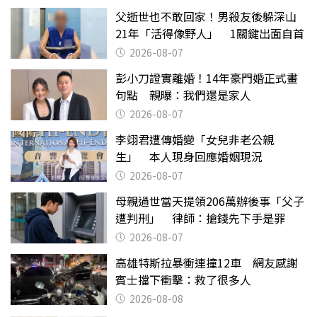
父逝世也不敢回家！男殺友後躲深山
21年「活得像野人」 1關鍵出面自首
2026-08-07
彭小刀證實離婚！14年豪門婚正式畫
句點 親曝：我們還是家人
2026-08-07
李翊君遭傳婚變「女兒非老公親
生」 本人現身回應婚姻現況
2026-08-07
母親過世當天提領206萬辦後事「父子
遭判刑」 律師：搶錢先下手是罪
2026-08-07
高雄特斯拉暴衝連撞12車 網友感謝
賓士擋下衝擊：救了很多人
2026-08-08