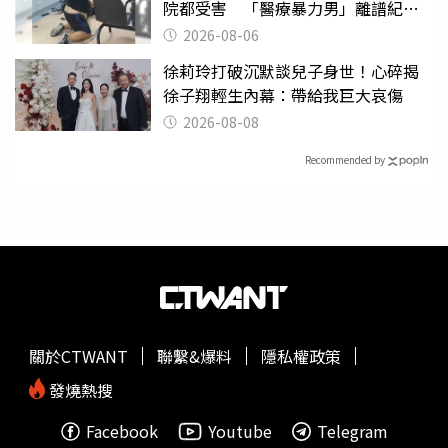
院都受害 「醫療暴力男」離譜紀錄
曝光
2026-08-06
徐莉玲打破沉默談兒子身世！心碎揭
徐子翔輕生內幕：帶給我巨大哀傷
2026-08-08
Recommended by
關於CTWANT
聯繫&爆料
隱私權政策
發燒熱搜
Facebook
Youtube
Telegram