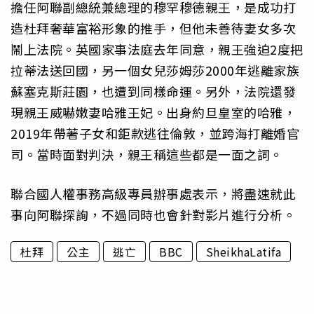
擔任阿聯副總統兼總理的穆罕穆德親王，是成功打
造杜拜奢華富裕形象的推手，但他未善待妻女多次
鬧上法院。英國家事法庭去年同意，親王強迫2度把
拉蒂法送回國，另一個女兒莎姆莎2000年逃離家族
蘇塞克斯莊園，也遭到同樣命運。另外，法院還發
現親王威嚇嫩妻哈雅王妃。出身約旦皇室的哈雅，
2019年帶著子女和鉅款逃往倫敦，並跨海打離婚官
司。當時面對判決，親王稱這些都是一面之詞。
聯合國人權事務高級專員辦事處表示，將盡速就此
事向阿聯探詢，不過同時也會針對影片進行分析。
杜拜
公主
逃亡
BBC
SheikhaLatifa