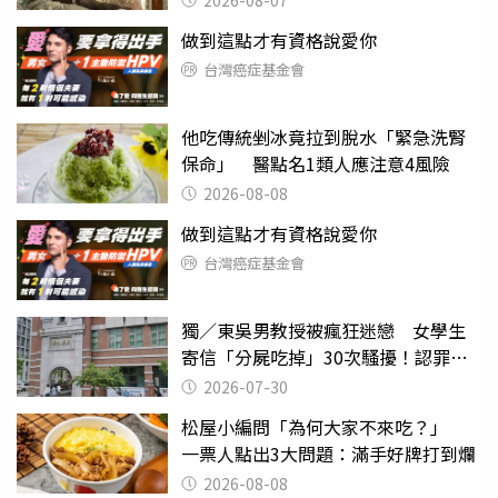
做到這點才有資格說愛你
台灣癌症基金會
他吃傳統剉冰竟拉到脫水「緊急洗腎
保命」 醫點名1類人應注意4風險
2026-08-08
做到這點才有資格說愛你
台灣癌症基金會
獨／東吳男教授被瘋狂迷戀 女學生
寄信「分屍吃掉」30次騷擾！認罪免
關
2026-07-30
松屋小編問「為何大家不來吃？」
一票人點出3大問題：滿手好牌打到爛
2026-08-08