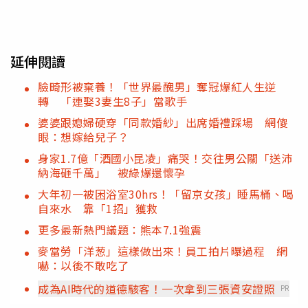
延伸閱讀
臉畸形被棄養！「世界最醜男」奪冠爆紅人生逆
轉 「連娶3妻生8子」當歌手
婆婆跟媳婦硬穿「同款婚紗」出席婚禮踩場 網傻
眼：想嫁給兒子？
身家1.7億「酒國小昆凌」痛哭！交往男公關「送沛
納海砸千萬」 被綠爆還懷孕
大年初一被困浴室30hrs！「留京女孩」睡馬桶、喝
自來水 靠「1招」獲救
更多最新熱門議題：熊本7.1強震
麥當勞「洋葱」這樣做出來！員工拍片曝過程 網
嚇：以後不敢吃了
成為AI時代的道德駭客！一次拿到三張資安證照
PR