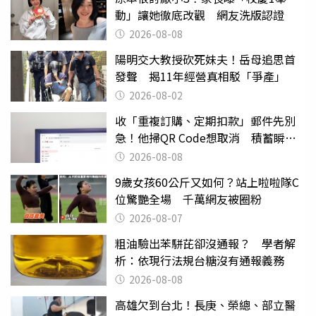
動」讓她徹底改觀 網友洗版認證
2026-08-08
陽明交大教授砍死妹夫！岳母追思首
發聲 揭11年經營真相駁「爭產」
2026-08-02
收「重複訂購、定期扣款」郵件先別
急！他掃QR Code想取消 積蓄瞬間
蒸發
2026-08-08
9歲女孩60公斤又如何？站上啦啦隊C
位驚艷全場 千萬網友被圈粉
2026-08-07
粗油驗出苯駢芘卻沒通報？ 學者解
析：依現行法規台糖沒有通報義務
2026-08-08
高雄欠到台北！長庚、榮總、部立醫