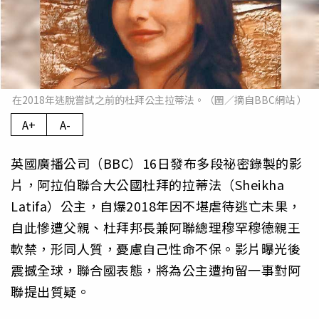
在2018年逃脫嘗試之前的杜拜公主拉蒂法。（圖／摘自BBC網站 ）
A+
A-
英國廣播公司（BBC）16日發布多段祕密錄製的影
片，阿拉伯聯合大公國杜拜的拉蒂法（Sheikha
Latifa）公主，自爆2018年因不堪虐待逃亡未果，
自此慘遭父親、杜拜邦長兼阿聯總理穆罕穆德親王
軟禁，形同人質，憂慮自己性命不保。影片曝光後
震撼全球，聯合國表態，將為公主遭拘留一事對阿
聯提出質疑。