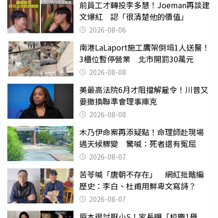
前員工才轉投李多慧！Joeman再談建
文爆紅 認「很清楚他的價值」
2026-08-06
南港LaLaport施工鷹架倒塌1人送醫！
3櫃位暫停營業 北市開罰30萬元
2026-08-08
美最高法院6月才阻擋解雇令！川普又
要撤換聯準會理事庫克
2026-08-08
木乃伊命案再添疑點！命理師赴現場
遇天候驟變 驚喊：死者還有冤屈
2026-08-07
苦苓喊「唐朝不存在」 網紅批瞎編
歷史：李白、杜甫用鮮卑文寫詩？
2026-08-07
原本很討厭小S！家長曝「校慶1舉