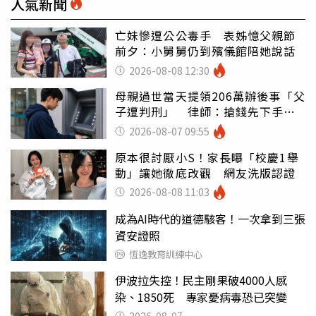
人氣新聞
亡妹慘遭公公毒手 表姊憶父親節
前夕：小舅舅仍到殯儀館陪她說話
2026-08-08 12:30
母親過世當天提領206萬辦後事「父
子遭判刑」 律師：搶錢先下手是
罪
2026-08-07 09:55
原本很討厭小S！家長曝「校慶1舉
動」讓她徹底改觀 網友洗版認證
2026-08-08 11:03
成為AI時代的道德駭客！一次拿到三張
資安證照
恆逸教育訓練中心
伊波拉失控！民主剛果破4000人感
染、1850死 專家憂病毒恐已突變
2026-08-07