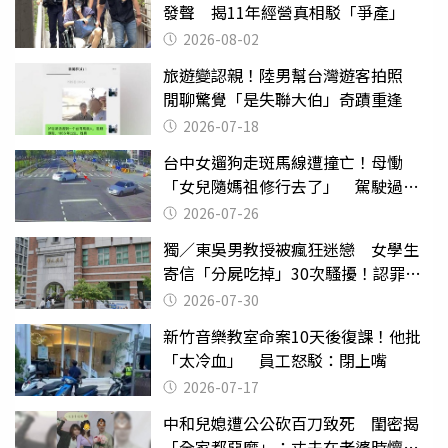
發聲 揭11年經營真相駁「爭產」
2026-08-02
旅遊變認親！陸男幫台灣遊客拍照
閒聊驚覺「是失聯大伯」奇蹟重逢
2026-07-18
台中女遛狗走斑馬線遭撞亡！母慟
「女兒隨媽祖修行去了」 駕駛過失
致死判9月
2026-07-26
獨／東吳男教授被瘋狂迷戀 女學生
寄信「分屍吃掉」30次騷擾！認罪免
關
2026-07-30
新竹音樂教室命案10天後復課！他批
「太冷血」 員工怒駁：閉上嘴
2026-07-17
中和兒媳遭公公砍百刀致死 閨密揭
「全家都惡魔」：丈夫在老婆時懷孕