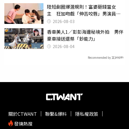
陸短劇圈爆潛規則！富婆砸錢當女
主 狂加吻戲「伸舌咬唇」男演員崩
潰
2026-08-03
香車美人1／彭彭海邊秘境外拍 男伴
豪車接送還祭「鈔能力」
2026-08-04
Recommended by
關於CTWANT
聯繫&爆料
隱私權政策
發燒熱搜