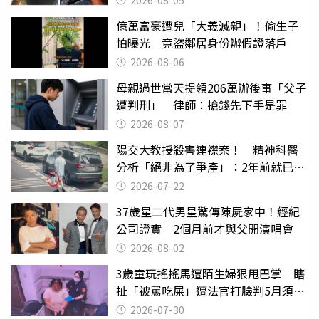
2026-08-05
億萬富豪遭兒「大義滅親」！偷生子
怕曝光 竟盜鄰居身份辦假證落戶
2026-08-06
母親過世當天提領206萬辦後事「父子
遭判刑」 律師：搶錢先下手是罪
2026-08-07
陽交大教授殺害連襟案！ 精神科醫
分析「絕非為了爭產」：2年前就已言
行詭異
2026-07-22
37歲星二代男星驚傳陳屍家中！經紀
公司證實 2個月前才與父開演唱會
2026-08-02
3歲童玩搖搖馬遭陌生婦狠甩巴掌 瞎
扯「被罵吃屎」遭法官打臉判5月須入
監
2026-07-30