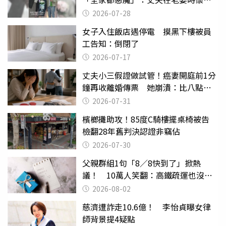
摔東西
2026-07-28
女子入住飯店遇停電 摸黑下樓被員
工告知：倒閉了
2026-07-17
丈夫小三假證做試管！癌妻開庭前1分
鐘再收離婚傳票 她崩潰：比八點檔
還扯
2026-07-31
檳榔攤助攻！85度C騎樓擺桌椅被告
檢翻28年舊判決認證非竊佔
2026-07-30
父親群組1句「8／8快到了」掀熱
議！ 10萬人笑翻：高鐵疏運也沒列
父親節
2026-08-02
慈濟遭詐走10.6億！ 李怡貞曝女律
師背景提4疑點