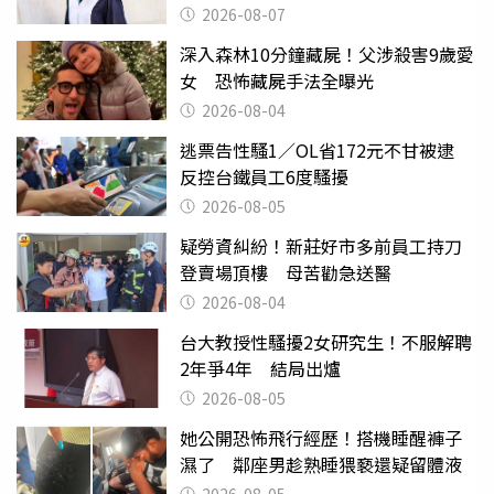
2026-08-07
深入森林10分鐘藏屍！父涉殺害9歲愛
女 恐怖藏屍手法全曝光
2026-08-04
逃票告性騷1／OL省172元不甘被逮
反控台鐵員工6度騷擾
2026-08-05
疑勞資糾紛！新莊好市多前員工持刀
登賣場頂樓 母苦勸急送醫
2026-08-04
台大教授性騷擾2女研究生！不服解聘
2年爭4年 結局出爐
2026-08-05
她公開恐怖飛行經歷！搭機睡醒褲子
濕了 鄰座男趁熟睡猥褻還疑留體液