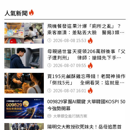
人氣新聞
飛機餐發這果汁爆「廁所之亂」？
乘客崩潰：差點丟大臉 醫揭3類人
別亂喝
2026-08-08 15:53
母親過世當天提領206萬辦後事「父
子遭判刑」 律師：搶錢先下手是
罪
2026-08-07 09:55
買195元鹹酥雞忘帶錢！老闆神操作
「倒找5元」 全網看哭：這就是台
灣
2026-08-07 16:01
009829掌握AI關鍵 大華韓國KOSPI 50
今強勢開募
大華銀全能行銷方案
陽明交大教授砍死妹夫！岳母追思首