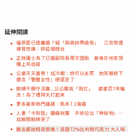
延伸閱讀
福原愛已提離婚？疑「與高帥男過夜」 江宏傑遭
爆曾怒譙：妳這個妓女
正妹護士為了已婚副院長兩次墮胎 最後在他家頂
樓上吊自殺
公婆天天羞辱！尪冷眼：妳可以去死 她笑著錄下
遺言「警醒女性」絕望走了
媳婦不願守活寡...公公霸氣「我扛」 婆婆忍7年輪
流！為了禮拜天打起來
更多最新熱門議題：熊本7.1強震
人妻「卡到陰」腹痛就醫 手術拉出「神秘物」…
尪瞬間臉綠哭了
脆友都說相見恨晚！苦甜72%比利時巧克力 大人味