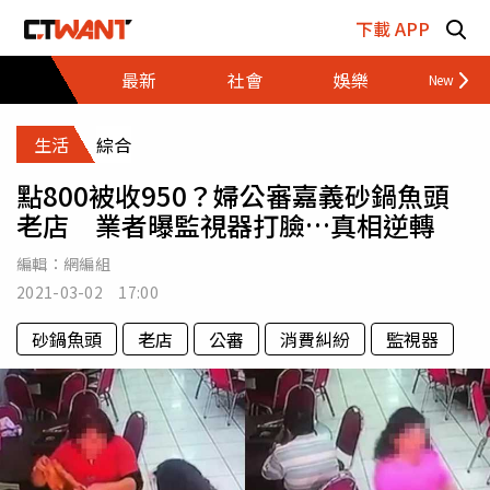
跳至主要內容區塊
下載 APP
最新
社會
娛樂
財經
生活
綜合
點800被收950？婦公審嘉義砂鍋魚頭
老店 業者曝監視器打臉…真相逆轉
編輯：
網編組
2021-03-02 17:00
砂鍋魚頭
老店
公審
消費糾紛
監視器