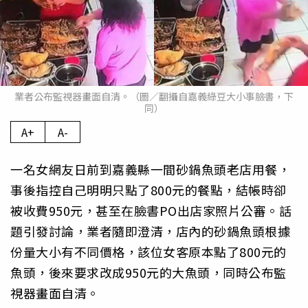
業者公布監視器畫面自清。（圖／翻攝自嘉義綠豆大小事臉書，下
同）
A+
A-
一名女網友日前到嘉義縣一間砂鍋魚頭老店用餐，
事後指控自己明明只點了800元的餐點，結帳時卻
被收費950元，甚至在臉書PO出店家照片公審。話
題引發討論，業者隨即澄清，店內的砂鍋魚頭根據
份量大小有不同價格，該位女客原本點了800元的
魚頭，後來要求改成950元的大魚頭，同時公布監
視器畫面自清。