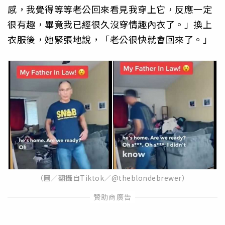
感，我覺得等等老公回來看見我穿上它，反應一定
很有趣，畢竟我已經很久沒穿情趣內衣了。」換上
衣服後，她緊張地說，「老公很快就會回來了。」
（圖／翻攝自Tiktok／@theblondebrewer）