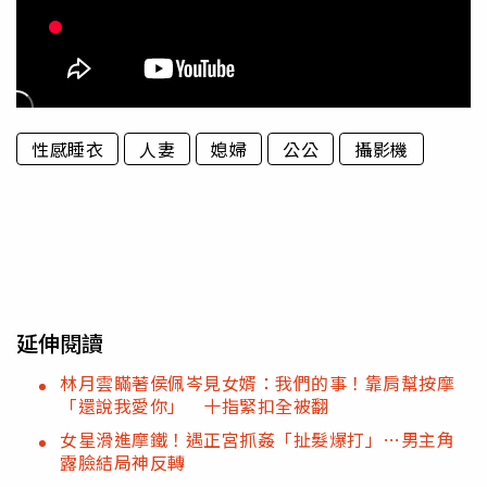
性感睡衣
人妻
媳婦
公公
攝影機
延伸閱讀
林月雲瞞著侯佩岑見女婿：我們的事！靠肩幫按摩
「還說我愛你」 十指緊扣全被翻
女星滑進摩鐵！遇正宮抓姦「扯髮爆打」…男主角
露臉結局神反轉