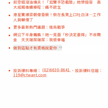
前空姐潑油燒夫！「尪雙手恐截肢」她慘毀容 高
大成揭後續療程：痛不欲生
港星驚爆梁朝偉昏厥！倒在長凳上口吐白沫…工作
人員嚇傻了
更多最新熱門議題：俄烏戰爭
網公下半身癱瘓！她一見面「秒決定要嫁」不收聘
金 天天端屎端尿：我很幸福
做到這點才有資格說愛你
PR
(02)6630-8641
投訴爆料專線：
、投訴爆料信箱：
119@ctwant.com