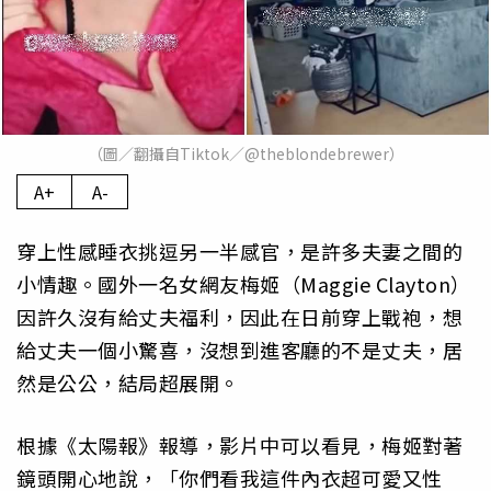
（圖／翻攝自Tiktok／@theblondebrewer）
A+
A-
穿上性感睡衣挑逗另一半感官，是許多夫妻之間的
小情趣。國外一名女網友梅姬（Maggie Clayton）
因許久沒有給丈夫福利，因此在日前穿上戰袍，想
給丈夫一個小驚喜，沒想到進客廳的不是丈夫，居
然是公公，結局超展開。
根據《太陽報》報導，影片中可以看見，梅姬對著
鏡頭開心地說，「你們看我這件內衣超可愛又性