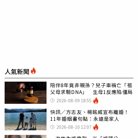
人氣新聞
陪伴8年竟非親孫？兒子車禍亡「祖
父母求驗DNA」 生母1反應陷僵局
2026-08-09 18:55
快訊／方志友、楊銘威宣布離婚！
11年婚姻畫句點：永遠是家人
2026-08-10 12:07