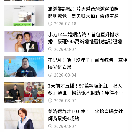
旅遊變認親！陸男幫台灣遊客拍照
閒聊驚覺「是失聯大伯」奇蹟重逢
2026-07-18
小刀14年婚姻告終！昔包直升機求
婚 豪砸545萬辦婚禮還找連戰證婚
2026-08-07
不是AI！他「沒脖子」畫面瘋傳 真相
曝光網看呆
2026-08-04
3天前才直播！97萬料理網紅「肥大
叔」過世 粉絲憶不對勁：瘦得不合
理
2026-08-07
慈濟遭詐走10.6億！ 李怡貞曝女律
師背景提4疑點
2026-08-07