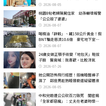
2026-08-05
桃園8旬老婦陳屍住家 幼孫嚇壞報警
「公公殺了婆婆」
2026-08-07
喝精油「辟穀」、藏158公斤黃金！假
BNT騙走慈濟10.6億 豪宅地下室竟
挖出乾鮑金庫
2026-08-07
24歲女做正顎手術變「地包天」鞋拔
子臉 醫竟喊：我喜歡，比較洋氣
2026-07-26
她公開恐怖飛行經歷！搭機睡醒褲子
濕了 鄰座男趁熟睡猥褻還疑留體液
2026-08-05
中和兒媳遭公公砍百刀致死 閨密揭
「全家都惡魔」：丈夫在老婆時懷孕