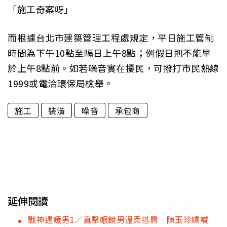
「施工奇案呀」
而根據台北市建築管理工程處規定，平日施工管制
時間為下午10點至隔日上午8點；例假日則不能早
於上午8點前。如若噪音實在擾民，可撥打市民熱線
1999或電洽環保局檢舉。
施工
裝潢
噪音
承包商
延伸閱讀
戰神遇暖男1／直擊眼鏡男溫柔搭肩 陳玉珍嬌喊