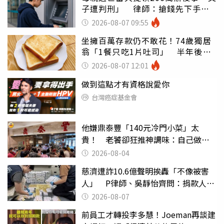
子遭判刑」 律師：搶錢先下手是
罪
2026-08-07 09:55
坐擁百萬存款仍不敢花！74歲獨居
翁「1餐只吃1片吐司」 半年後暴
瘦嚇壞女兒
2026-08-07 12:01
做到這點才有資格說愛你
台灣癌症基金會
他嫌鼎泰豐「140元冷門小菜」太
貴！ 老饕卻狂推神調味：自己做不
出來
2026-08-04
慈濟遭詐10.6億聲明挨轟「不像被害
人」 P律師、吳靜怡齊問：捐款人有
權知道真相
2026-08-07
前員工才轉投李多慧！Joeman再談建