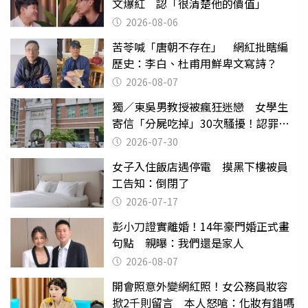
文爆紅 認「很清楚他的價值」
2026-08-06
苦苓喊「唐朝不存在」 網紅批瞎編
歷史：李白、杜甫用鮮卑文寫詩？
2026-08-07
獨／東吳男教授被瘋狂迷戀 女學生
寄信「分屍吃掉」30次騷擾！認罪免
關
2026-07-30
女子入住飯店遇停電 摸黑下樓被員
工告知：倒閉了
2026-07-17
彭小刀證實離婚！14年豪門婚正式畫
句點 親曝：我們還是家人
2026-08-07
開會照意外變網紅照！女公務員妝容
掀2千則留言 本人怒嗆：化妝有錯嗎