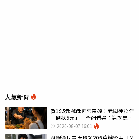
人氣新聞
買195元鹹酥雞忘帶錢！老闆神操作
「倒找5元」 全網看哭：這就是台
灣
2026-08-07 16:01
母親過世當天提領206萬辦後事「父