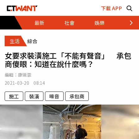
跳至主要內容區塊
下載 APP
最新
社會
娛樂
財經
生活
綜合
女要求裝潢施工「不能有聲音」 承包
商傻眼：知道在說什麼嗎？
編輯：
康瑀霏
2021-03-20 08:14
施工
裝潢
噪音
承包商