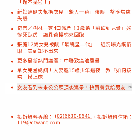
「還不是啦！」
新娘醉倒夫幫換衣見「驚人一幕」傻眼 整晚焦慮
失眠
奇案／樹林一家4口滅門！3歲弟「臉砍到見骨」姊
慘死臥房 詭異爸樓梯來回跑
張庭12歲女兒被酸「最醜星二代」 近況曝光網傻
眼：美到認不出來
更多最新熱門議題：中聯致癌油風暴
拿女兒當誘餌！人妻邀15歲少年過夜 教「如何接
吻」摸上床
女友看到未來公公頭頂後驚呆！快買養髮給男友
PR
(02)6630-8641
投訴爆料專線：
、投訴爆料信箱：
119@ctwant.com