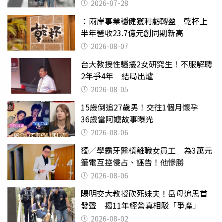
摔東西
2026-07-28
：兩岸事業穩健獲利虧轉盈 乾杯上
半年營收23.7億元創同期新高
2026-08-07
台大教授性騷擾2女研究生！不服解聘
2年爭4年 結局出爐
2026-08-05
15歲倒追27歲男！交往1個月懷孕
36歲當阿嬤故事曝光
2026-08-06
獨／學霸牙醫槓離職女員工 為3萬元
筆電互控侵占、誣告！他慘勝
2026-08-06
陽明交大教授砍死妹夫！岳母追思首
發聲 揭11年經營真相駁「爭產」
2026-08-02