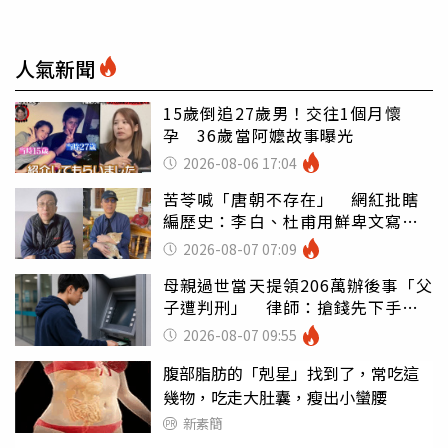
人氣新聞
15歲倒追27歲男！交往1個月懷
孕 36歲當阿嬤故事曝光
2026-08-06 17:04
苦苓喊「唐朝不存在」 網紅批瞎
編歷史：李白、杜甫用鮮卑文寫
詩？
2026-08-07 07:09
母親過世當天提領206萬辦後事「父
子遭判刑」 律師：搶錢先下手是
罪
2026-08-07 09:55
腹部脂肪的「剋星」找到了，常吃這
幾物，吃走大肚囊，瘦出小蠻腰
新素簡