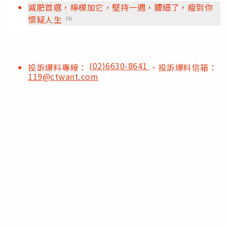
減肥首選，檸檬加它，堅持一週，腰細了，瘦到你
懷疑人生
PR
(02)6630-8641
投訴爆料專線：
、投訴爆料信箱：
119@ctwant.com