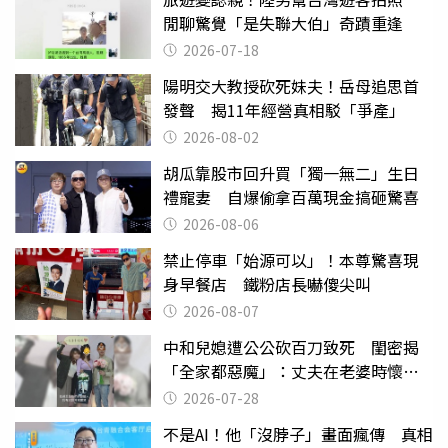
閒聊驚覺「是失聯大伯」奇蹟重逢
2026-07-18
陽明交大教授砍死妹夫！岳母追思首
發聲 揭11年經營真相駁「爭產」
2026-08-02
胡瓜靠股市回升買「獨一無二」生日
禮寵妻 自爆偷拿百萬現金搞砸驚喜
2026-08-06
禁止停車「始源可以」！本尊驚喜現
身早餐店 鐵粉店長嚇傻尖叫
2026-08-07
中和兒媳遭公公砍百刀致死 閨密揭
「全家都惡魔」：丈夫在老婆時懷孕
摔東西
2026-07-28
不是AI！他「沒脖子」畫面瘋傳 真相