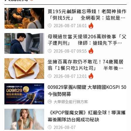
買195元鹹酥雞忘帶錢！老闆神操作
「倒找5元」 全網看哭：這就是台
灣
2026-08-07 16:01
母親過世當天提領206萬辦後事「父
子遭判刑」 律師：搶錢先下手是
罪
2026-08-07 09:55
坐擁百萬存款仍不敢花！74歲獨居
翁「1餐只吃1片吐司」 半年後暴
瘦嚇壞女兒
2026-08-07 12:01
009829掌握AI關鍵 大華韓國KOSPI 50
今強勢開募
大華銀全能行銷方案
《KPOP獵魔女團》紅遍全球！導演攜
幕後團隊訪台揭成功秘訣
2026-08-07