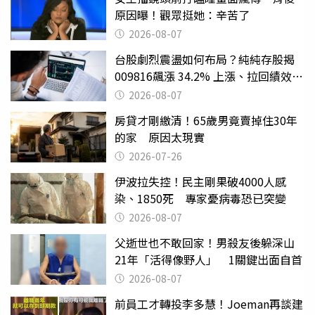
原因曝！觀眾挺她：辛苦了
2026-08-07
台股劇烈震盪如何布局？純純存股揭
009816飆漲 34.2% 上漲、拉回績效勝
主動式ETF
2026-08-07
房貸才剛繳清！65歲男竟賣掉住30年
的家 原因太現實
2026-07-26
伊波拉失控！民主剛果破4000人感
染、1850死 專家憂病毒恐已突變
2026-08-07
父逝世也不敢回家！男殺友後躲深山
21年「活得像野人」 1關鍵出面自首
2026-08-07
前員工才轉投李多慧！Joeman再談建