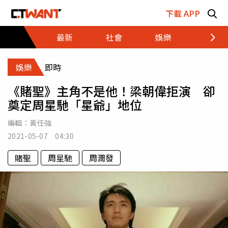
跳至主要內容區塊
下載 APP
最新
社會
娛樂
財經
娛樂
即時
《賭聖》主角不是他！梁朝偉拒演 卻
奠定周星馳「星爺」地位
編輯：
黃任強
2021-05-07 04:30
賭聖
周星馳
周潤發