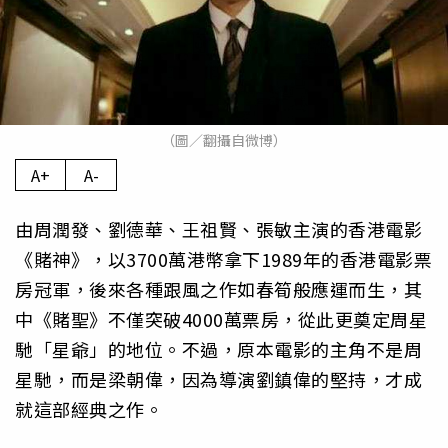
（圖／翻攝自微博）
A+
A-
由周潤發、劉德華、王祖賢、張敏主演的香港電影
《賭神》，以3700萬港幣拿下1989年的香港電影票
房冠軍，後來各種跟風之作如春筍般應運而生，其
中《賭聖》不僅突破4000萬票房，從此更奠定周星
馳「星爺」的地位。不過，原本電影的主角不是周
星馳，而是梁朝偉，因為導演劉鎮偉的堅持，才成
就這部經典之作。