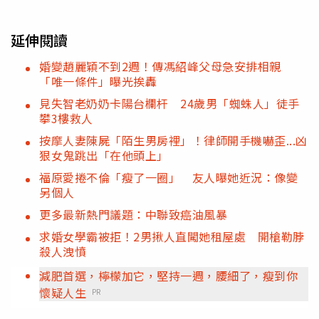
延伸閱讀
婚變趙麗穎不到2週！傳馮紹峰父母急安排相親
「唯一條件」曝光挨轟
見失智老奶奶卡陽台欄杆 24歲男「蜘蛛人」徒手
攀3樓救人
按摩人妻陳屍「陌生男房裡」！律師開手機嚇歪...凶
狠女鬼跳出「在他頭上」
福原愛捲不倫「瘦了一圈」 友人曝她近況：像變
另個人
更多最新熱門議題：中聯致癌油風暴
求婚女學霸被拒！2男揪人直闖她租屋處 開槍勒脖
殺人洩憤
減肥首選，檸檬加它，堅持一週，腰細了，瘦到你
懷疑人生
PR