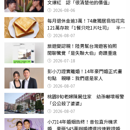
文爆紅 認「很清楚他的價值」
2026-08-06
每月退休金逾3萬！74歲獨居翁怕花完
121萬存款「1餐只吃1片吐司」 半年
後暴瘦嚇壞女兒
2026-08-07
旅遊變認親！陸男幫台灣遊客拍照
閒聊驚覺「是失聯大伯」奇蹟重逢
2026-07-18
彭小刀證實離婚！14年豪門婚正式畫
句點 親曝：我們還是家人
2026-08-07
桃園8旬老婦陳屍住家 幼孫嚇壞報警
「公公殺了婆婆」
2026-08-07
小刀14年婚姻告終！昔包直升機求
婚 豪砸545萬辦婚禮還找連戰證婚