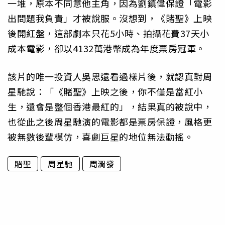
一堆，原本不同意他主角，因為劉鎮偉保證「電影
出問題我負責」才被說服。沒想到，《賭聖》上映
後開紅盤，這部劇本只花5小時、拍攝花費37天小
成本電影，卻以4132萬港幣成為年度票房冠軍。
該片的唯一投資人吳思遠看過樣片後，就認真對周
星馳說：「《賭聖》上映之後，你不僅是當紅小
生，還會是整個香港最紅的」，結果真的被說中，
也從此之後周星馳演的電影都是票房保證，風格更
被無數後輩模仿，喜劇巨星的地位無法動搖。
賭聖
周星馳
周潤發