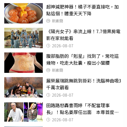
超神減肥神器！橘子不要直接吃，加
點這個！體重天天下降
新素簡
《陽光女子》串流上線！7.7億票房電
影在家就能看
2026-08-07
腹部脂肪的「剋星」找到了，常吃這
幾物，吃走大肚囊，瘦出小蠻腰
新素簡
展榮展瑞跳舞跳到掛彩！洗腦神曲吸3
千萬次觀看
2026-08-07
田路路怒轟曹雨婷「不配當理事
長」！點名姜厚任出面 本尊首度回
應了
2026-08-07