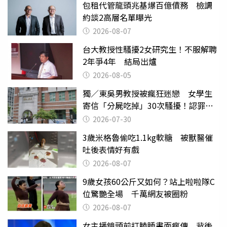
包租代管龍頭兆基爆百億債務 檢調
約談2高層名單曝光
2026-08-07
台大教授性騷擾2女研究生！不服解聘
2年爭4年 結局出爐
2026-08-05
獨／東吳男教授被瘋狂迷戀 女學生
寄信「分屍吃掉」30次騷擾！認罪免
關
2026-07-30
3歲米格魯偷吃1.1kg軟糖 被獸醫催
吐後表情好有戲
2026-08-07
9歲女孩60公斤又如何？站上啦啦隊C
位驚艷全場 千萬網友被圈粉
2026-08-07
女主播鏡頭前打瞌睡畫面瘋傳 背後