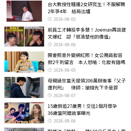
台大教授性騷擾2女研究生！不服解聘
2年爭4年 結局出爐
2026-08-05
前員工才轉投李多慧！Joeman再談建
文爆紅 認「很清楚他的價值」
2026-08-06
開會照意外變網紅照！女公務員妝容
掀2千則留言 本人怒嗆：化妝有錯嗎
2026-08-05
母親過世當天提領206萬辦後事「父子
遭判刑」 律師：搶錢先下手是罪
2026-08-07
15歲倒追27歲男！交往1個月懷孕
36歲當阿嬤故事曝光
2026-08-06