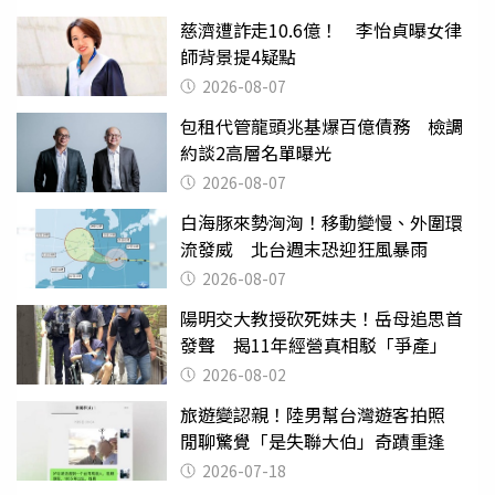
慈濟遭詐走10.6億！ 李怡貞曝女律
師背景提4疑點
2026-08-07
包租代管龍頭兆基爆百億債務 檢調
約談2高層名單曝光
2026-08-07
白海豚來勢洶洶！移動變慢、外圍環
流發威 北台週末恐迎狂風暴雨
2026-08-07
陽明交大教授砍死妹夫！岳母追思首
發聲 揭11年經營真相駁「爭產」
2026-08-02
旅遊變認親！陸男幫台灣遊客拍照
閒聊驚覺「是失聯大伯」奇蹟重逢
2026-07-18