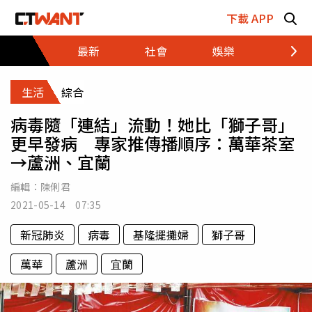
跳至主要內容區塊
下載 APP
最新
社會
娛樂
財經
生活
綜合
病毒隨「連結」流動！她比「獅子哥」
更早發病 專家推傳播順序：萬華茶室
→蘆洲、宜蘭
編輯：
陳俐君
2021-05-14 07:35
新冠肺炎
病毒
基隆擺攤婦
獅子哥
萬華
蘆洲
宜蘭