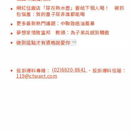
網紅住飯店「尿在熱水壺」要給下個人喝！ 被抓
包惱羞：我的童子尿非誰都能喝
更多最新熱門議題：中聯致癌油風暴
夢想家惜敗富邦 教頭：為子弟兵感到驕傲
做到這點才有資格說愛你
PR
(02)6630-8641
投訴爆料專線：
、投訴爆料信箱：
119@ctwant.com