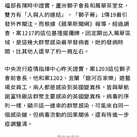
福部長陳時中證實，蘆洲獅子會長和萬華茶室女，
雙方有「人與人的連結」，「獅子哥」1傳19最引
發外界關注。而根據《蘋果新聞網》報導，經過調
查，案1217的這位基隆擺攤婦，因定期出入萬華區
域，是這幾大群聚感染最早發病者，她的發病時
間，比其他人還早了約一周左右。
中央流行疫情指揮中心昨天證實，案1203這位獅子
會前會長，他和案1202、宜蘭「銀河百家樂」遊藝
場女員工，兩人都是感染到英國變異株，皆與華航
諾富特飯店群聚主要感染的英國變異株，病毒的序
列一樣，顯示這一連串的群聚感染，可能來自同一
個感染鏈，但病毒流動的因果關係，還有待進一步
疫調釐清。