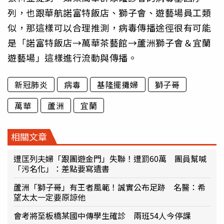
列，也跟華航諾富特飯店、獅子會、遊藝場員工類
似，那這樣可以合理推測，病毒傳播途徑很有可能
是「諾富特飯店→萬華茶藝館→蘆洲獅子會＆宜蘭
遊藝場」這樣進行流動與傳播。
新冠肺炎
病毒
基隆擺攤婦
獅子哥
萬華
蘆洲
宜蘭
相關文章
遭匡列夫婦「跟團遊金門」失聯！遭罰60萬 團員幫喊
「污名化」：差點要寫遺書
蘆洲「獅子哥」有王者風範！誠實公布足跡 名醫：希
望太太一定要原諒他
會考將至板橋某國中傳學生確診 兩班54人今停課