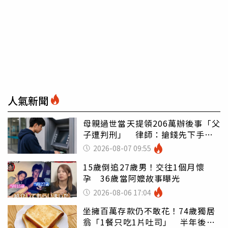
人氣新聞
母親過世當天提領206萬辦後事「父
子遭判刑」 律師：搶錢先下手是
罪
2026-08-07 09:55
15歲倒追27歲男！交往1個月懷
孕 36歲當阿嬤故事曝光
2026-08-06 17:04
坐擁百萬存款仍不敢花！74歲獨居
翁「1餐只吃1片吐司」 半年後暴