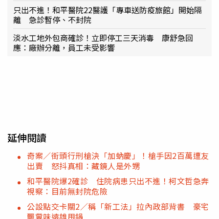
只出不進！和平醫院22醫護「專車送防疫旅館」開始隔
離 急診暫停、不封院
淡水工地外包商確診！立即停工三天消毒 康舒急回
應：廠辦分離，員工未受影響
延伸閱讀
奇案／街頭行刑槍決「加蚋慶」！槍手因2百萬遭友
出賣 怒抖真相：藏鏡人是外甥
和平醫院爆2確診 住院病患只出不進！柯文哲急奔
視察：目前無封院危險
公設點交卡關2／稱「新工法」拉內政部背書 豪宅
飄糞味遠雄甩鍋