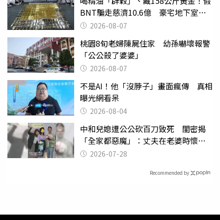
喝精油「辟穀」、藏158公斤黃金！假
BNT騙走慈濟10.6億 豪宅地下室竟
挖出乾鮑金庫
2026-08-07
桃園8旬老婦陳屍住家 幼孫嚇壞報警
「公公殺了婆婆」
2026-08-07
不是AI！他「沒脖子」畫面瘋傳 真相
曝光網看呆
2026-08-04
中和兒媳遭公公砍百刀致死 閨密揭
「全家都惡魔」：丈夫在老婆時懷孕
摔東西
2026-07-28
Recommended by