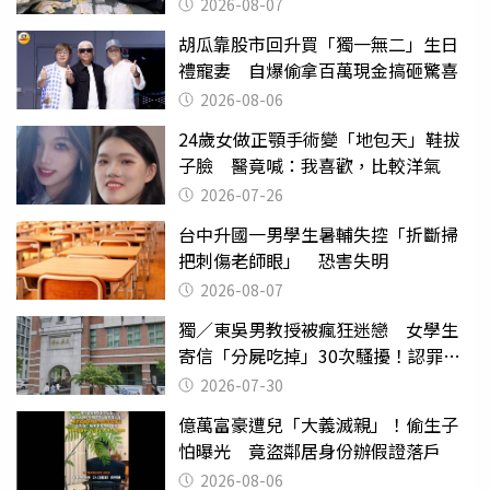
權知道真相
2026-08-07
胡瓜靠股市回升買「獨一無二」生日
禮寵妻 自爆偷拿百萬現金搞砸驚喜
2026-08-06
24歲女做正顎手術變「地包天」鞋拔
子臉 醫竟喊：我喜歡，比較洋氣
2026-07-26
台中升國一男學生暑輔失控「折斷掃
把刺傷老師眼」 恐害失明
2026-08-07
獨／東吳男教授被瘋狂迷戀 女學生
寄信「分屍吃掉」30次騷擾！認罪免
關
2026-07-30
億萬富豪遭兒「大義滅親」！偷生子
怕曝光 竟盜鄰居身份辦假證落戶
2026-08-06