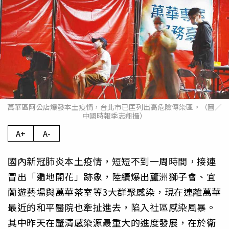
萬華區阿公店爆發本土疫情，台北市已匡列出高危險傳染區。（圖／
中國時報季志翔攝）
A+
A-
國內新冠肺炎本土疫情，短短不到一周時間，接連
冒出「遍地開花」跡象，陸續爆出蘆洲獅子會、宜
蘭遊藝場與萬華茶室等3大群聚感染，現在連離萬華
最近的和平醫院也牽扯進去，陷入社區感染風暴。
其中昨天在釐清感染源最重大的進度發展，在於衛