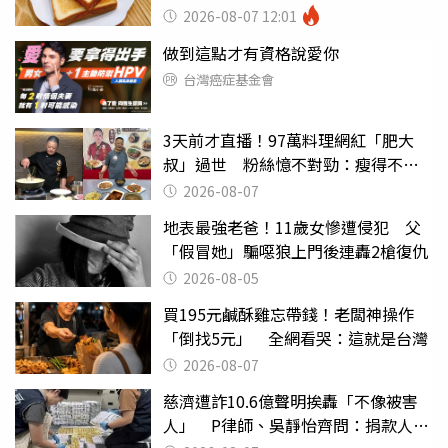
瘦嚇壞女兒
2026-08-07 12:01
做到這點才有資格說愛你
台灣癌症基金會
3天前才直播！97萬料理網紅「肥大
叔」過世 粉絲憶不對勁：瘦得不合
理
2026-08-07
地表最強老爸！11歲女慘遭侵犯 父
「假冒她」騙噁狼上門後連轟2槍復仇
2026-08-05
買195元鹹酥雞忘帶錢！老闆神操作
「倒找5元」 全網看哭：這就是台灣
2026-08-07
慈濟遭詐10.6億聲明挨轟「不像被害
人」 P律師、吳靜怡齊問：捐款人有