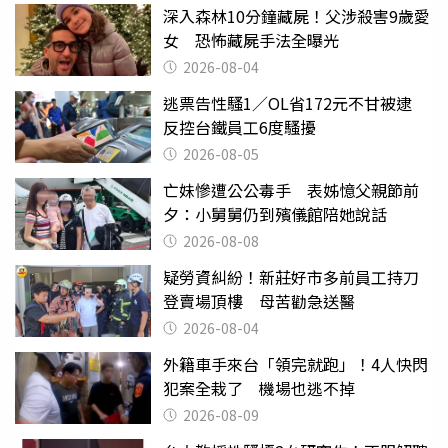
深入森林10分鐘藏屍！父涉殺害9歲愛
女 恐怖藏屍手法全曝光
2026-08-04
逃票告性騷1／OL省172元不甘被逮
反控台鐵員工6度騷擾
2026-08-05
亡妹慘遭公公毒手 表姊憶父親節前
夕：小舅舅仍到殯儀館陪她說話
2026-08-08
疑勞資糾紛！新莊好市多前員工持刀
登賣場頂樓 母苦勸急送醫
2026-08-04
外籍車手來台「領完就跑」！4人快閃
犯案全栽了 機場也逃不掉
2026-08-09