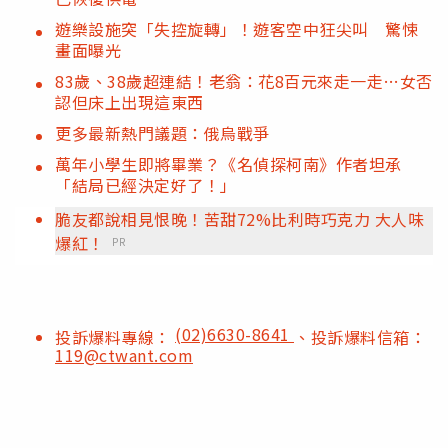
遊樂設施突「失控旋轉」！遊客空中狂尖叫 驚悚
畫面曝光
83歲、38歲超連結！老翁：花8百元來走一走…女否
認但床上出現這東西
更多最新熱門議題：俄烏戰爭
萬年小學生即將畢業？《名偵探柯南》作者坦承
「結局已經決定好了！」
脆友都說相見恨晚！苦甜72%比利時巧克力 大人味
爆紅！
PR
(02)6630-8641
投訴爆料專線：
、投訴爆料信箱：
119@ctwant.com