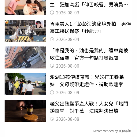
主 狂加吻戲「伸舌咬唇」男演員崩
潰
2026-08-03
香車美人1／彭彭海邊秘境外拍 男伴
豪車接送還祭「鈔能力」
2026-08-04
「車是我的、油也是我的」睡車竟被
收住宿費 官方一句話打臉飯店
2026-08-06
澎湖13孩傳遭棄養！兄姊打工養弟
妹 父母疑帶走證件、補助款離家
2026-08-09
老父出殯變爭產大戰！大女兒「堵門
鎖靈堂」討千萬 法院判決出爐
2026-08-08
Recommended by