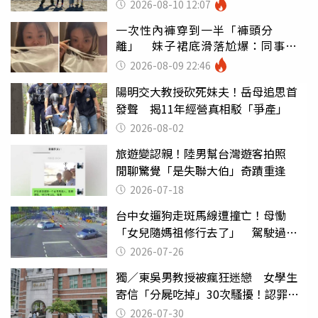
2026-08-10 12:07
一次性內褲穿到一半「褲頭分
離」 妹子裙底滑落尬爆：同事全
看光
2026-08-09 22:46
陽明交大教授砍死妹夫！岳母追思首
發聲 揭11年經營真相駁「爭產」
2026-08-02
旅遊變認親！陸男幫台灣遊客拍照
閒聊驚覺「是失聯大伯」奇蹟重逢
2026-07-18
台中女遛狗走斑馬線遭撞亡！母慟
「女兒隨媽祖修行去了」 駕駛過失
致死判9月
2026-07-26
獨／東吳男教授被瘋狂迷戀 女學生
寄信「分屍吃掉」30次騷擾！認罪免
關
2026-07-30