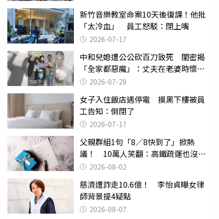
新竹音樂教室命案10天後復課！他批
「太冷血」 員工怒駁：閉上嘴
2026-07-17
中和兒媳遭公公砍百刀致死 閨密揭
「全家都惡魔」：丈夫在老婆時懷孕
摔東西
2026-07-28
女子入住飯店遇停電 摸黑下樓被員
工告知：倒閉了
2026-07-17
父親群組1句「8／8快到了」掀熱
議！ 10萬人笑翻：高鐵疏運也沒列
父親節
2026-08-02
慈濟遭詐走10.6億！ 李怡貞曝女律
師背景提4疑點
2026-08-07