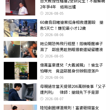
台大教授性騷擾2女研究生！不服解聘
2年爭4年 結局出爐
2026-08-05
60歲翁目睹搶案挺身相救遭圍毆 搶
救5天亡！嫌犯最小才12歲
2026-08-06
她公開恐怖飛行經歷！搭機睡醒褲子
濕了 鄰座男趁熟睡猥褻還疑留體液
2026-08-05
億萬富豪遭兒「大義滅親」！偷生子
怕曝光 竟盜鄰居身份辦假證落戶
2026-08-06
母親過世當天提領206萬辦後事「父子
遭判刑」 律師：搶錢先下手是罪
2026-08-07
陸短劇圈爆潛規則！富婆砸錢當女