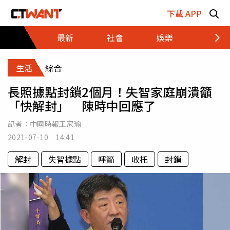
跳至主要內容區塊
下載 APP
最新
社會
娛樂
財經
生活
綜合
長照據點封鎖2個月！失智家庭崩潰籲
「快解封」 陳時中回應了
記者：
中國時報王家瑜
2021-07-10 14:41
解封
失智據點
呼籲
收托
封鎖