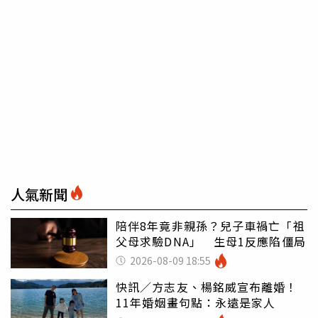
人氣新聞
陪伴8年竟非親孫？兒子車禍亡「祖
父母求驗DNA」 生母1反應陷僵局
2026-08-09 18:55
快訊／方志友、楊銘威宣布離婚！
11年婚姻畫句點：永遠是家人