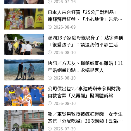
2026-07-26
日本人來台狂買「35公斤戰利品」
連拜拜用紅盤、「小心地滑」告示牌
也帶回家
2026-08-09
澎湖13子家庭母親現身了！貼字條稱
「很愛孩子」：請還我們平靜生活
2026-08-10
快訊／方志友、楊銘威宣布離婚！11
年婚姻畫句點：永遠是家人
2026-08-10
公司債出包2／李建成辯未參與財務
自救會轟「又再騙」擬團體訴訟
2026-08-10
獨／東吳男教授被瘋狂迷戀 女學生
寄信「分屍吃掉」30次騷擾！認罪免
關
2026-07-30