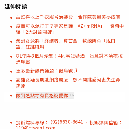
延伸閱讀
岳虹喜收上千衣服省治裝費 合作陳美鳳美夢成真
疫苗可以混打了？專家建議「AZ+mRNA」 陳時中
曝「2大討論關鍵」
澳洲女泳將「終結者」奪首金 教練樂歪「脫口
罩」狂跳吼叫
OL懷孕3個月聚餐！4同事狂勸酒 她意識不清被拉
進摩鐵
更多最新熱門議題：俄烏戰爭
高雄女疑長期遭網路霸凌 想不開跳愛河喪失生命
跡象
做到這點才有資格說愛你
PR
(02)6630-8641
投訴爆料專線：
、投訴爆料信箱：
119@ctwant.com