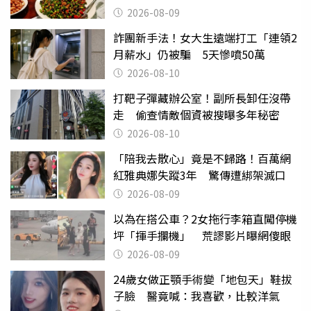
笑話
2026-08-09
詐團新手法！女大生遠端打工「連領2
月薪水」仍被騙 5天慘噴50萬
2026-08-10
打靶子彈藏辦公室！副所長卸任沒帶
走 偷查情敵個資被搜曝多年秘密
2026-08-10
「陪我去散心」竟是不歸路！百萬網
紅雅典娜失蹤3年 驚傳遭綁架滅口
2026-08-09
以為在搭公車？2女拖行李箱直闖停機
坪「揮手攔機」 荒謬影片曝網傻眼
2026-08-09
24歲女做正顎手術變「地包天」鞋拔
子臉 醫竟喊：我喜歡，比較洋氣