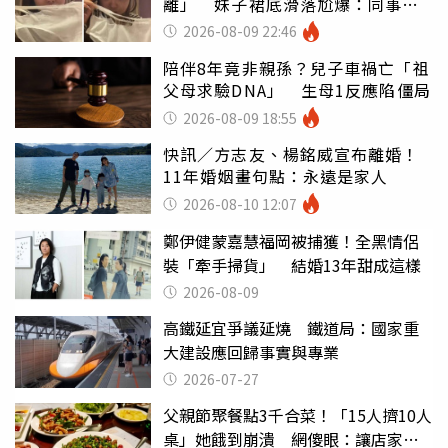
離」 妹子裙底滑落尬爆：同事全
看光
2026-08-09 22:46
陪伴8年竟非親孫？兒子車禍亡「祖
父母求驗DNA」 生母1反應陷僵局
2026-08-09 18:55
快訊／方志友、楊銘威宣布離婚！
11年婚姻畫句點：永遠是家人
2026-08-10 12:07
鄭伊健蒙嘉慧福岡被捕獲！全黑情侶
裝「牽手掃貨」 結婚13年甜成這樣
2026-08-09
高鐵延宜爭議延燒 鐵道局：國家重
大建設應回歸事實與專業
2026-07-27
父親節聚餐點3千合菜！「15人擠10人
桌」她餓到崩潰 網傻眼：讓店家看