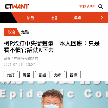
跳至主要內容區塊
下載 APP
最新
社會
娛樂
財經
政治
焦點
柯P炮打中央衝聲量 本人回應：只是
看不慣官話就K下去
記者：
中國時報張穎齊
2021-07-26 18:07
炮打
聲量
官話
北市
習慣