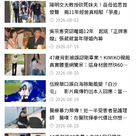
陽明交大教授砍死妹夫！岳母追思首
發聲 揭11年經營真相駁「爭產」
2026-08-02
吳宗憲突認離婚12年 起底「正牌憲
嫂」張葳葳當年隱婚內幕
2026-07-19
47歲背影被誤認剛畢業！KIMIKO親揭
真實體重網驚呆：這身材居然快60公
斤？
2026-08-10
伍婉華口誤白海豚颱風變「白沙
屯」 影片瘋傳釣出本人回應：當下
懊惱到現在
2026-08-10
醫療暴力頻傳！近一半受害者是護理
師 醫嘆：在醫院揮拳代價比你想像
的還要大
2026-08-10