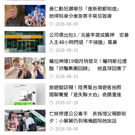
黃仁勳狂讚華莎「連新歌都知道」
她得知身分後急寄手寫信致謝
2026-08-09
公司債出包3／兆基李建成羈押 宏碁
入主48小時閃退「不接盤」風暴
2026-08-10
蘿拉神隱19個月悄發文！曬特斯拉遭
酸「詐騙集團回歸」 她直球回應了
2026-08-10
旅遊變認親！陸男幫台灣遊客拍照
閒聊驚覺「是失聯大伯」奇蹟重逢
2026-07-18
亡妹慘遭公公毒手 表姊憶父親節前
夕：小舅舅仍到殯儀館陪她說話
2026-08-08