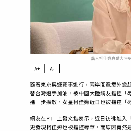
藝人柯佳嬿衰遭大陸
A+
A-
隨著東京奧運賽事進行，兩岸間竟意外掀
替台灣選手加油，被中國大陸網友指控「辱
進一步擴散，女星柯佳嬿近日也被指控「
網友在PTT上發文指表示，近日彷彿進入
更發現柯佳嬿也被指控辱華，而原因竟然