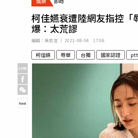
娛樂
即時
人物
汽車
柯佳嬿衰遭陸網友指控「辱
專欄
爆：太荒謬
房產新勢力
編輯：
吳哲宜
2021-08-04 17:06
柯佳嬿
辱華
台獨
國家認證
ptt
Next