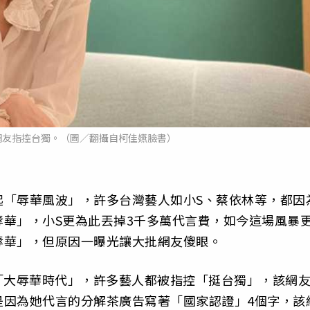
網友指控台獨。（圖／翻攝自柯佳嬿臉書）
起「辱華風波」，許多台灣藝人如小S、蔡依林等，都因
華」，小S更為此丟掉3千多萬代言費，如今這場風暴
辱華」，但原因一曝光讓大批網友傻眼。
「大辱華時代」，許多藝人都被指控「挺台獨」，該網
是因為她代言的分解茶廣告寫著「國家認證」4個字，該