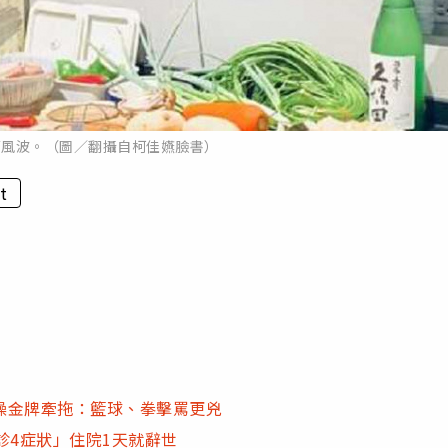
華風波。（圖／翻攝自柯佳嬿臉書）
t
操金牌牽拖：籃球、拳擊罵更兇
診4症狀」住院1天就辭世