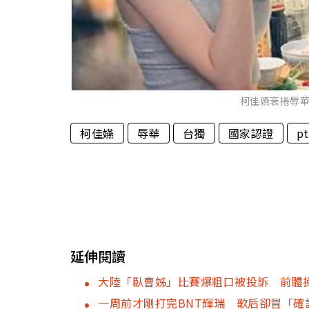
柯佳嬿衰捲辱
柯佳嬿
辱華
台獨
國家認證
pt
延伸閱讀
大陸「臥曹姊」比賽爆粗口被投訴 前體
一周前才剛打完BNT輝瑞 歌后卻冒「確