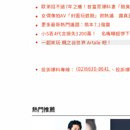
歐弟挺不過7年之癢！昔當眾爆料妻「臉臭
女偶像拍AV「封面玩遮臉」掀熱議 露真
更多最新熱門議題：熊本7.1強震
小S丟4代言損失3200萬！ 名嘴曝超慘
一起來玩 楓之谷世界 Artale 吧！
(02)6630-8641
投訴爆料專線：
、投訴
熱門推薦