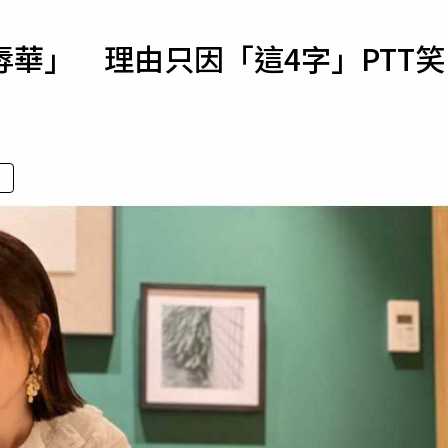
寵物
華」 理由只因「這4字」PTT笑
運勢
運動
梅酒