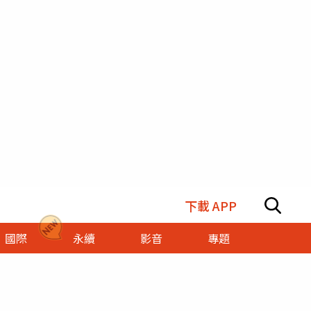
下載 APP
國際
永續
影音
專題