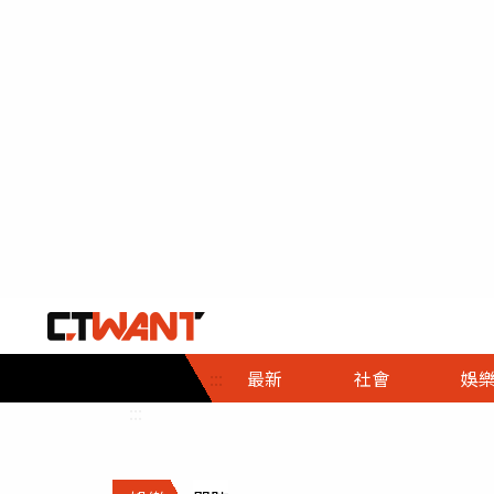
社會首頁
娛樂首頁
財經首頁
政
:::
最新
社會
娛
時事
即時
熱線
:::
直擊
大條
人物
調查
專題
３Ｃ