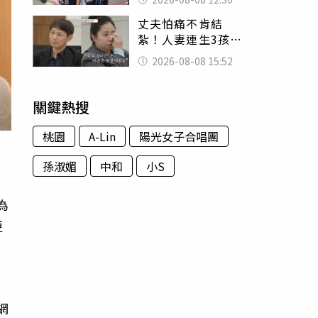
殯儀館陪她說話
丈夫怕痛不肯結
紮！人妻連生3孩
控遭家暴淚喊：真
2026-08-08 15:52
的好累
關鍵熱搜
桃園
A-Lin
陽光女子合唱團
孫淑媚
中和
小S
為
更
友
網