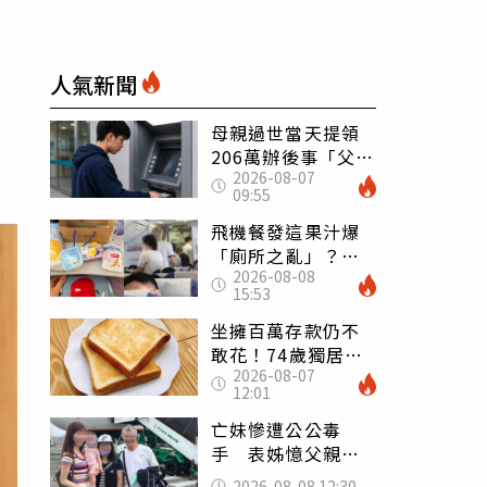
人氣新聞
母親過世當天提領
206萬辦後事「父子
2026-08-07
遭判刑」 律師：
09:55
搶錢先下手是罪
飛機餐發這果汁爆
「廁所之亂」？乘
2026-08-08
客崩潰：差點丟大
15:53
臉 醫揭3類人別亂
喝
坐擁百萬存款仍不
敢花！74歲獨居翁
2026-08-07
「1餐只吃1片吐
12:01
司」 半年後暴瘦
嚇壞女兒
亡妹慘遭公公毒
手 表姊憶父親節
前夕：小舅舅仍到
2026-08-08 12:30