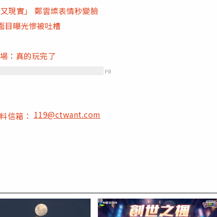
又現實」 鄭雲燦表情秒變臉
面目曝光慘被吐槽
下場：真的玩完了
PR
119@ctwant.com
爆料信箱：
PR