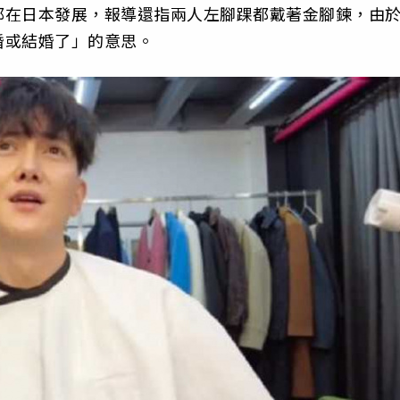
都在日本發展，報導還指兩人左腳踝都戴著金腳鍊，由
婚或結婚了」的意思。