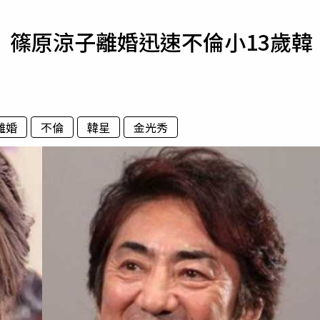
寵物
 篠原涼子離婚迅速不倫小13歲韓
運勢
運動
梅酒
離婚
不倫
韓星
金光秀