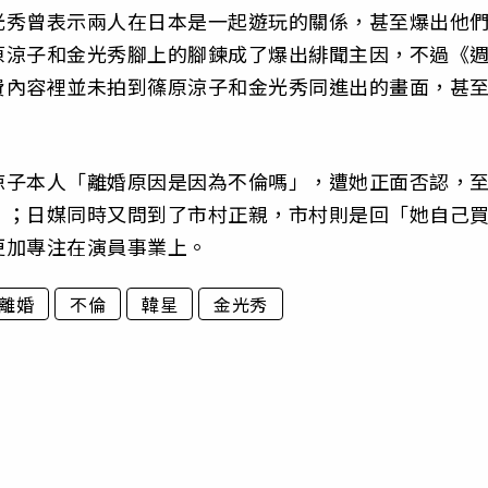
光秀曾表示兩人在日本是一起遊玩的關係，甚至爆出他
原涼子和金光秀腳上的腳鍊成了爆出緋聞主因，不過《
費內容裡並未拍到篠原涼子和金光秀同進出的畫面，甚
涼子本人「離婚原因是因為不倫嗎」，遭她正面否認，
」；日媒同時又問到了市村正親，市村則是回「她自己
更加專注在演員事業上。
離婚
不倫
韓星
金光秀