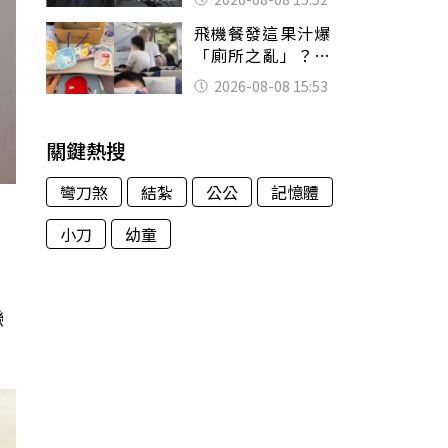
的好累
飛機餐發這果汁爆
「廁所之亂」？乘
客崩潰：差點丟大
2026-08-08 15:53
臉 醫揭3類人別亂
喝
關鍵熱搜
彎刀煞
結紮
公公
記憶體
小刀
幼童
戀