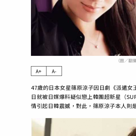
（圖／翻
A+
A-
47歲的日本女星篠原涼子因日劇《派遣女
日就被日媒爆料疑似戀上韓團超新星（SUP
情引起日韓震撼，對此，篠原涼子本人則