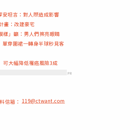
厚安坦言：對人際造成影響
來計畫：改建豪宅
模樣」籲：男人們擦亮眼睛
 單穿圍裙一轉身半球秒見客
 可大幅降低罹癌風險3成
PR
119@ctwant.com
爆料信箱：