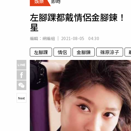
娛樂
即時
人物
汽車
左腳踝都戴情侶金腳鍊！
專欄
星
房產新勢力
編輯：
網編組
2021-08-05 04:30
左腳踝
情侶
金腳鍊
篠原涼子
Next