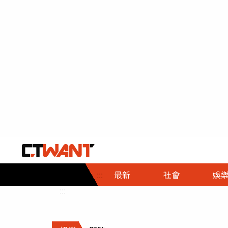
社會首頁
娛樂首頁
財經首頁
政
:::
最新
社會
娛
時事
即時
熱線
:::
直擊
大條
人物
調查
專題
３Ｃ