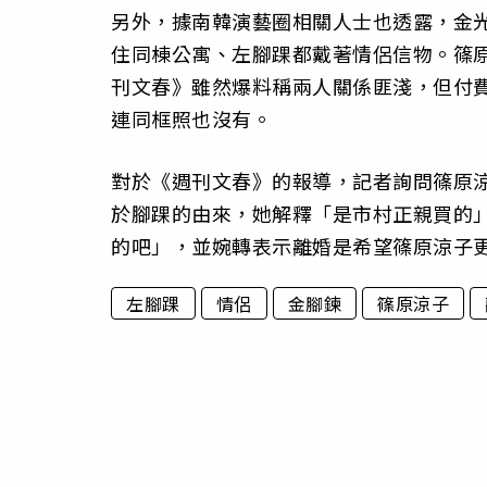
另外，據南韓演藝圈相關人士也透露，金
住同棟公寓、左腳踝都戴著情侶信物。篠
刊文春》雖然爆料稱兩人關係匪淺，但付
連同框照也沒有。
對於《週刊文春》的報導，記者詢問篠原
於腳踝的由來，她解釋「是市村正親買的
的吧」，並婉轉表示離婚是希望篠原涼子
左腳踝
情侶
金腳鍊
篠原涼子