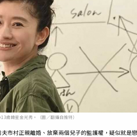
13歲韓星金光秀。（圖／翻攝自推特）
前夫市村正親離婚、放棄兩個兒子的監護權，疑似就是