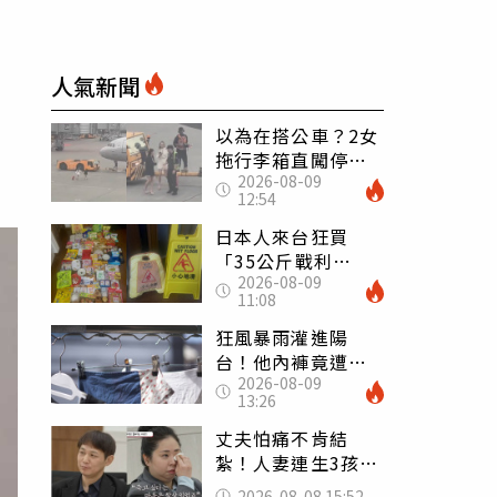
人氣新聞
以為在搭公車？2女
拖行李箱直闖停機
2026-08-09
坪「揮手攔機」
12:54
荒謬影片曝網傻眼
日本人來台狂買
「35公斤戰利
2026-08-09
品」 連拜拜用紅
11:08
盤、「小心地滑」
告示牌也帶回家
狂風暴雨灌進陽
台！他內褲竟遭颱
2026-08-09
風吹走 陳世軒神
13:26
回1句笑翻上萬網友
丈夫怕痛不肯結
紮！人妻連生3孩
控遭家暴淚喊：真
2026-08-08 15:52