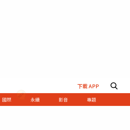
下載 APP
國際
永續
影音
專題