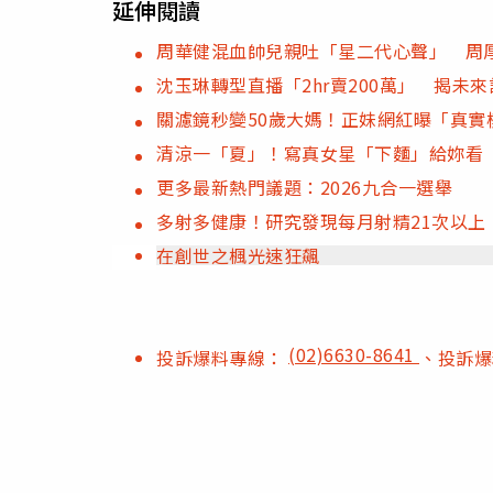
延伸閱讀
周華健混血帥兒親吐「星二代心聲」 周
沈玉琳轉型直播「2hr賣200萬」 揭未
關濾鏡秒變50歲大媽！正妹網紅曝「真實
清涼一「夏」！寫真女星「下麵」給妳看
更多最新熱門議題：2026九合一選舉
多射多健康！研究發現每月射精21次以上
在創世之楓光速狂飆
(02)6630-8641
投訴爆料專線：
、投訴