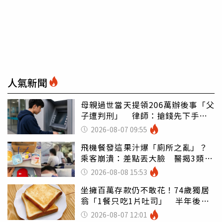
人氣新聞
母親過世當天提領206萬辦後事「父
子遭判刑」 律師：搶錢先下手是
罪
2026-08-07 09:55
飛機餐發這果汁爆「廁所之亂」？
乘客崩潰：差點丟大臉 醫揭3類人
別亂喝
2026-08-08 15:53
坐擁百萬存款仍不敢花！74歲獨居
翁「1餐只吃1片吐司」 半年後暴
瘦嚇壞女兒
2026-08-07 12:01