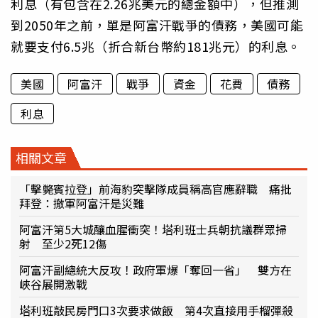
利息（有包含在2.26兆美元的總金額中），但推測
到2050年之前，單是阿富汗戰爭的債務，美國可能
就要支付6.5兆（折合新台幣約181兆元）的利息。
美國
阿富汗
戰爭
資金
花費
債務
利息
相關文章
「擊斃賓拉登」前海豹突擊隊成員稱高官應辭職 痛批
拜登：撤軍阿富汗是災難
阿富汗第5大城釀血腥衝突！塔利班士兵朝抗議群眾掃
射 至少2死12傷
阿富汗副總統大反攻！政府軍爆「奪回一省」 雙方在
峽谷展開激戰
塔利班敲民房門口3次要求做飯 第4次直接用手榴彈殺