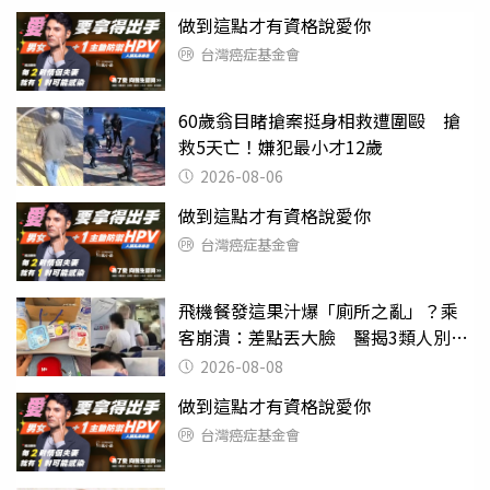
做到這點才有資格說愛你
台灣癌症基金會
60歲翁目睹搶案挺身相救遭圍毆 搶
救5天亡！嫌犯最小才12歲
2026-08-06
做到這點才有資格說愛你
台灣癌症基金會
飛機餐發這果汁爆「廁所之亂」？乘
客崩潰：差點丟大臉 醫揭3類人別亂
喝
2026-08-08
做到這點才有資格說愛你
台灣癌症基金會