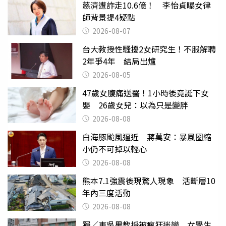
慈濟遭詐走10.6億！ 李怡貞曝女律
師背景提4疑點
2026-08-07
台大教授性騷擾2女研究生！不服解聘
2年爭4年 結局出爐
2026-08-05
47歲女腹痛送醫！1小時後竟誕下女
嬰 26歲女兒：以為只是變胖
2026-08-08
白海豚颱風逼近 蔣萬安：暴風圈縮
小仍不可掉以輕心
2026-08-08
熊本7.1強震後現驚人現象 活斷層10
年內三度活動
2026-08-08
獨／東吳男教授被瘋狂迷戀 女學生