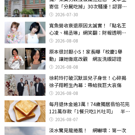
寄信「分屍吃掉」30次騷擾！認罪免
關
2026-07-30
寬魚營收衰退原因太誠實！「點名王
心凌、楊丞琳」網笑翻：財報透明度
滿分
2026-08-08
原本很討厭小S！家長曝「校慶1舉
動」讓她徹底改觀 網友洗版認證
2026-08-08
徐莉玲打破沉默談兒子身世！心碎揭
徐子翔輕生內幕：帶給我巨大哀傷
2026-08-08
每月退休金逾3萬！74歲獨居翁怕花完
121萬存款「1餐只吃1片吐司」 半年
後暴瘦嚇壞女兒
2026-08-07
淡水驚見龍捲風！ 網嚇壞：第一次