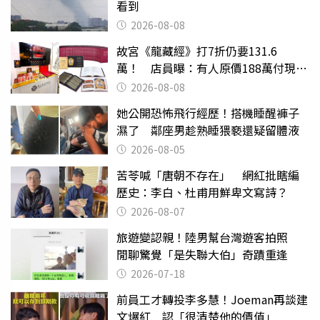
看到
2026-08-08
故宮《龍藏經》打7折仍要131.6
萬！ 店員曝：有人原價188萬付現購
買
2026-08-08
她公開恐怖飛行經歷！搭機睡醒褲子
濕了 鄰座男趁熟睡猥褻還疑留體液
2026-08-05
苦苓喊「唐朝不存在」 網紅批瞎編
歷史：李白、杜甫用鮮卑文寫詩？
2026-08-07
旅遊變認親！陸男幫台灣遊客拍照
閒聊驚覺「是失聯大伯」奇蹟重逢
2026-07-18
前員工才轉投李多慧！Joeman再談建
文爆紅 認「很清楚他的價值」