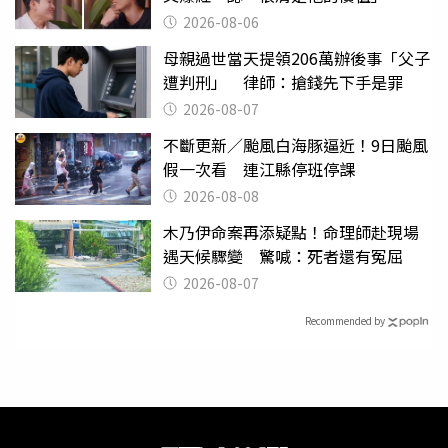
2026-08-06
母親過世當天提領206萬辦後事「父子
遭判刑」 律師：搶錢先下手是罪
2026-08-07
不斷更新／颱風白海豚逼近！9日颱風
假一次看 連江縣停班停課
2026-08-08
木乃伊命案再添疑點！命理師赴現場
遇天候驟變 驚喊：死者還有冤屈
2026-08-07
Recommended by