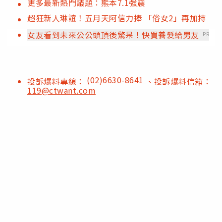
更多最新熱門議題：熊本7.1強震
超狂新人琳誼！五月天阿信力捧 「俗女2」再加持
女友看到未來公公頭頂後驚呆！快買養髮給男友
PR
(02)6630-8641
投訴爆料專線：
、投訴爆料信箱：
119@ctwant.com