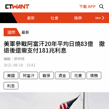
跳至主要內容區塊
下載 APP
最新
社會
娛樂
財經
國際
最新
美軍參戰阿富汗20年平均日燒83億 撤
退後還需支付181兆利息
編輯：
廖梓翔
2021-08-18 15:41
美國
阿富汗
戰爭
資金
花費
債務
利息