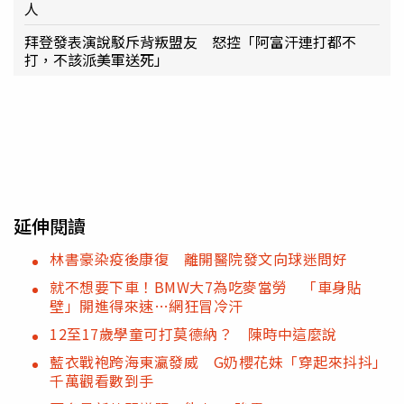
人
拜登發表演說駁斥背叛盟友 怒控「阿富汗連打都不
打，不該派美軍送死」
延伸閱讀
林書豪染疫後康復 離開醫院發文向球迷問好
就不想要下車！BMW大7為吃麥當勞 「車身貼
壁」開進得來速…網狂冒冷汗
12至17歲學童可打莫德納？ 陳時中這麼說
藍衣戰袍跨海東瀛發威 G奶櫻花妹「穿起來抖抖」
千萬觀看數到手