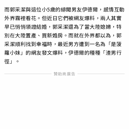
而郭采潔與這位小5歲的緋聞男友伊德爾，感情互動
外界霧裡看花。但近日它們被網友爆料，兩人其實
早已悄悄領證結婚，郭采潔還為了當大陸媳婦，特
別在大陸置產、買新婚房。而就在外界都以為，郭
采潔順利找到幸福時，最近男方遭到一名為「是菠
蘿小妹」的網友發文爆料，伊德爾的種種「渣男行
徑」。