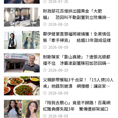
2026-07-26
財政部花百億拱出國票金「大肥
貓」 恐因叫不動副董到立院備詢惹
議
2026-08-10
鄭伊健蒙嘉慧福岡被捕獲！全黑情侶
裝「牽手掃貨」 結婚13年甜成這樣
2026-08-09
耐斯陳家「靠山真硬」？連張兆順都
擋不住 涉霸凌副董陳冠如恐回鍋國
票證
2026-08-10
父親節聚餐點3千合菜！「15人擠10人
桌」她餓到崩潰 網傻眼：讓店家看
笑話
2026-08-09
「陪我去散心」竟是不歸路！百萬網
紅雅典娜失蹤3年 驚傳遭綁架滅口
2026-08-09