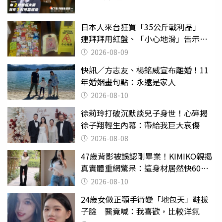
日本人來台狂買「35公斤戰利品」
連拜拜用紅盤、「小心地滑」告示牌
也帶回家
2026-08-09
快訊／方志友、楊銘威宣布離婚！11
年婚姻畫句點：永遠是家人
2026-08-10
徐莉玲打破沉默談兒子身世！心碎揭
徐子翔輕生內幕：帶給我巨大哀傷
2026-08-08
47歲背影被誤認剛畢業！KIMIKO親揭
真實體重網驚呆：這身材居然快60公
斤？
2026-08-10
24歲女做正顎手術變「地包天」鞋拔
子臉 醫竟喊：我喜歡，比較洋氣