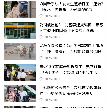
詐團新手法！女大生遠端打工「連領2
月薪水」仍被騙 5天慘噴50萬
2026-08-10
公司債出包3／兆基李建成羈押 宏碁
入主48小時閃退「不接盤」風暴
2026-08-10
以為在搭公車？2女拖行李箱直闖停機
坪「揮手攔機」 荒謬影片曝網傻眼
2026-08-09
澎湖13子家庭母親現身了！貼字條稱
「很愛孩子」：請還我們平靜生活
2026-08-10
亡妹慘遭公公毒手 表姊憶父親節前
夕：小舅舅仍到殯儀館陪她說話
2026-08-08